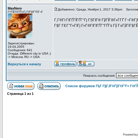
MaxNero
Добавлено: Среда, Ноября 1, 2017 3:36pm
Заголово
Г†ГЁГІГҐГ«Гј ГґГ®Г°ГіГ¬Г
Г‚Г®ГІ ГІГҐГЇГҐГ°Гј ГЅГІГ® ГўГЇГ®Г«Г­ГҐ Г¬Г®Г¦Г
Г§Г ГЄГ°Г»ГІГј Г«Г®ГІГІГҐГ°ГҐГѕ Гў Г±ГўГїГ§ГЁ
Зарегистрирован:
19.04.2005
Сообщения: 641
Откуда: Different city in USA :)
-> Moscow, RU -> USA
Вернуться к началу
Показать сообщения:
Список форумов ГђГ Г§ГЈГ®ГўГ®Г°Г» Г®ГЎ
Страница
1
из
1
Powered by