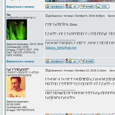
Вернуться к началу
Tet
Добавлено: Четверг, Октября 6, 2016 8:49pm
Заголо
Г†ГЁГІГҐГ«Гј ГґГ®Г°ГіГ¬Г
Г‘ГЇГ Г±ГЁГЎГ®, Doxx.
Г‚Г±ГҐГ¬ ГіГ·Г Г±ГІГ­ГЁГЄГ Г¬: Г­ГЁ ГЇГіГµГ ГЁ
_________________
Г‡Г¤Г®Г°Г®ГўГјГї, Г¬ГЁГ°Г , ГіГ¤Г Г·ГЁ ГЁ Г¤
Зарегистрирован: 18.07.2011
Сообщения: 1233
Tatiana_tetris@ukr.net
Откуда: Г“ГЄГ°Г ГЁГ­Г , Г­Г®
Г№Г ГўГ°ГҐГ¬ГҐГ­Г­Г® Гў
Г€ГІГ Г«ГЁГЁ
Вернуться к началу
ГџГ­ Г”ГЁГµГІГҐГ°
Добавлено: Четверг, Октября 13, 2016 2:16am
Загол
Г‘ГіГЇГҐГ°-ГЇГіГЇГҐГ° Г¬ГҐГЈГ -
Г®ГґГґГІГ®ГЇГ№ГЁГЄ
Г‘Г«Г®Г¬Г Г« ГІГ°Г Г¤ГЁГ¶ГЁГѕ, Г±Г«Г®Г¦ГЁГўГё
ГЄГҐГІГі. Г’ГҐГЇГҐГ°Гј Гї Гў ГІГҐГ¬ГҐ. Г‚Г±ГҐГ¬ Г
_________________
ГЌГҐ ГЁГ№ГЁ ГЇГ°Г®ГІГ®Г°ГҐГ­Г­Г»Гµ ГЇГіГІГҐГ©
Г±ГўГ®Г© Г±Г«ГҐГ¤
Зарегистрирован:
03.06.2005
Сообщения: 691
Откуда: Г€Г°ГЄГіГІГ±ГЄ