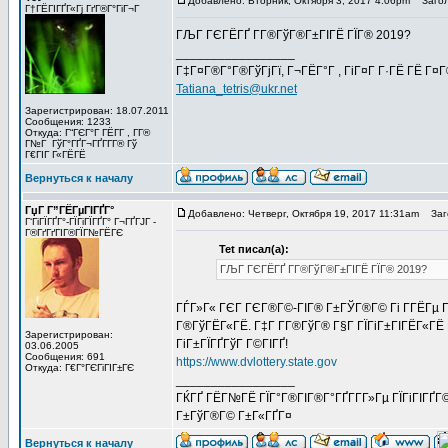
Добавлено: Вторник, Октября 3, 2017 4:06pm
Загол
Г†ГЁГІГҐГ«Гј ГґГ®Г°ГіГ¬Г
ГЉГ ГЄГЁГҐ Г­Г®ГўГ®Г±ГІГЁ ГЇГ® 2019?
_________________
Г‡Г¤Г®Г°Г®ГўГјГї, Г¬ГЁГ°Г , ГіГ¤Г Г·ГЁ ГЁ Г¤
Tatiana_tetris@ukr.net
Зарегистрирован: 18.07.2011
Сообщения: 1233
Откуда: Г“ГЄГ°Г ГЁГ­Г , Г­Г®
Г№Г ГўГ°ГҐГ¬ГҐГ­Г­Г® Гў
Г€ГІГ Г«ГЁГЁ
Вернуться к началу
ГџГ­ Г”ГЁГµГІГҐГ°
Добавлено: Четверг, Октября 19, 2017 11:31am
Заго
Г‘ГіГЇГҐГ°-ГЇГіГЇГҐГ° Г¬ГҐГЈГ -
Г®ГґГґГІГ®ГЇГ№ГЁГЄ
Tet писал(а):
ГЉГ ГЄГЁГҐ Г­Г®ГўГ®Г±ГІГЁ ГЇГ® 2019?
ГЃГ»Г« ГЄГ ГЄГ®Г©-ГІГ® Г±ГЎГ®Г© Гі Г­ГЁГµ Гў 
Г®ГўГЁГ«ГЁ. Г‡Г Г­Г®ГўГ® Г§Г ГЇГіГ±ГІГЁГ«ГЁ 
Зарегистрирован:
ГіГ±ГЇГҐГўГ Г©ГІГҐ!
03.06.2005
Сообщения: 691
https://www.dvlottery.state.gov
Откуда: Г€Г°ГЄГіГІГ±ГЄ
_________________
ГЌГҐ ГЁГ№ГЁ ГЇГ°Г®ГІГ®Г°ГҐГ­Г­Г»Гµ ГЇГіГІГҐГ©
Г±ГўГ®Г© Г±Г«ГҐГ¤
Вернуться к началу