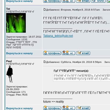
Вернуться к началу
Tet
Добавлено: Вторник, Ноября 8, 2016 8:57am
Заголо
Г†ГЁГІГҐГ«Гј ГґГ®Г°ГіГ¬Г
Г’Г ГЄ ГЁ Г­ГҐ ГЇГ°ГЁГ­ГїГ«Г ГіГ·Г Г±ГІГЁГї.
Г‘Г®ГЎГЁГ°Г Г«Г Г±Гј-Г±Г®ГЎГЁГ°Г Г«Г Г±Гј....
_________________
Г‡Г¤Г®Г°Г®ГўГјГї, Г¬ГЁГ°Г , ГіГ¤Г Г·ГЁ ГЁ Г¤
Tatiana_tetris@ukr.net
Зарегистрирован: 18.07.2011
Сообщения: 1233
Откуда: Г“ГЄГ°Г ГЁГ­Г , Г­Г®
Г№Г ГўГ°ГҐГ¬ГҐГ­Г­Г® Гў
Г€ГІГ Г«ГЁГЁ
Вернуться к началу
Paul
Добавлено: Суббота, Ноября 19, 2016 6:56pm
Загол
Г†ГЁГІГҐГ«Гј ГґГ®Г°ГіГ¬Г
ГџГ­ Г”ГЁГµГІГҐГ° писал(а):
Г‘Г«Г®Г¬Г Г« ГІГ°Г Г¤ГЁГ¶ГЁГѕ, Г±Г«Г®Г¦ГЁГў
ГЄГҐГІГі. Г’ГҐГЇГҐГ°Гј Гї Гў ГІГҐГ¬ГҐ. Г‚Г±ГҐГ¬
Зарегистрирован:
29.09.2003
Сообщения: 171
ГќГІГ® ГЇГ®Г±Г«ГҐ ГўГ±ГІГ°ГҐГ·ГЁ Г± ГЂГ­Г¤Г
Откуда: Piter, RUS
_________________
future >> reality
Вернуться к началу