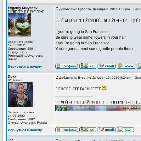
Evgeniy Malyshev
Добавлено: Суббота, Декабря 3, 2016 1:23pm
Загол
Г†ГЁГІГҐГ«Гј ГґГ®Г°ГіГ¬Г
Г‚ГҐГ±Гј Гў Г°Г ГЎГ®ГІГҐ, Г§Г ГЎГ»Г« Г¤Г Г¦ГҐ 
_________________
If you`re going to San Francisco,
Be sure to wear some flowers in your hair
Зарегистрирован:
If you`re going to San Francisco,
12.03.2012
You`re gonna meet some gentle people there
Сообщения: 450
Откуда: Dm.-
Pomryaskino/Ulyanovsk,
Russia
Вернуться к началу
Doxx
Добавлено: Вторник, Декабря 13, 2016 8:24pm
Заго
US Patriot
ГЇГ®ГЄГ Г­ГҐ Г¤Г® Г­ГҐГҐ
_________________
Г‘Г¤ГҐГ«Г Г© Г±ГўГ®Гѕ Г¬ГҐГ·ГІГі Г¶ГҐГ«ГјГѕ. 
Зарегистрирован:
14.06.2003
Сообщения: 2082
Откуда: Ulyanovsk, Russia
Вернуться к началу
Tet