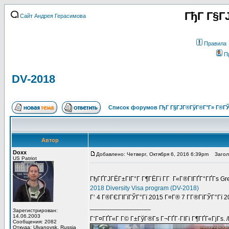
ГђГ Г§Г
Сайт Андрея Герасимова
Правила
П
DV-2018
Список форумов ГђГ Г§ГЈГ®ГўГ®Г°Г» Г®ГЎ
Автор
Doxx
Добавлено: Четверг, Октября 6, 2016 6:39pm
Заголо
US Patriot
ГђГҐГЈГЁГ±ГІГ°Г Г¶ГЁГї Г­Г Г«Г®ГІГҐГ°ГҐГѕ G
2018 Diversity Visa program (DV-2018)
Г‘ 4 Г®ГЄГІГїГЎГ°Гї 2015 Г¤Г® 7 Г­Г®ГїГЎГ°Гї 20
_________________
Зарегистрирован:
14.06.2003
Г‘Г¤ГҐГ«Г Г© Г±ГўГ®Гѕ Г¬ГҐГ·ГІГі Г¶ГҐГ«ГјГѕ. 
Сообщения: 2082
Откуда: Ulyanovsk, Russia