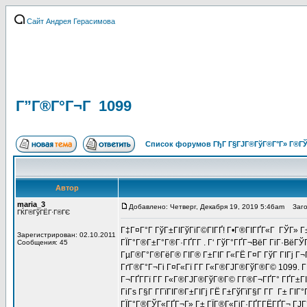
Сайт Андрея Герасимова
Г”Г®Г°Г¬Г 1099
Список форумов ГђГ Г§ГЈГ®ГўГ®Г°Г» Г®ГЎ
Автор
maria_3
Добавлено: Четверг, Декабря 19, 2019 5:46am
Загол
ГЌГ®ГўГЁГ·Г®ГЄ
Г‡Г¤Г°Г ГўГ±ГІГўГіГ©ГІГҐ! Г•Г®ГІГҐГ«Г ГЎГ» Г±
Зарегистрирован: 02.10.2011
ГЇГ°Г®Г±Г°Г®Г·ГҐГ­Г . Г‘ ГўГ°ГҐГ¬ВёГ­ ГіГ·ВёГ
Сообщения: 45
ГµГ®Г°Г®ГёГ® ГІГ® Г±ГІГ Г«ГЁ Г¤Г ГўГ ГІГј Г¬
ГґГ®Г°Г¬Гі Г¤Г«Гї Г­Г Г«Г®ГЈГ®ГўГ®Г© 1099. Г
Г¬ГҐГ­Гї Г­Г Г«Г®ГЈГ®ГўГ®Г© Г­Г®Г¬ГҐГ° ГҐГ±ГІГј
ГіГѕ Г§Г Г­ГїГІГ®Г±ГІГј ГЁ Г±ГўГїГ§Г Г­Г Г± Г
ГЇГ°Г®ГЎГ«ГҐГ¬Г» Г± ГЇГ®Г«ГіГ·ГҐГ­ГЁГҐГ¬ ГЈГ°Г