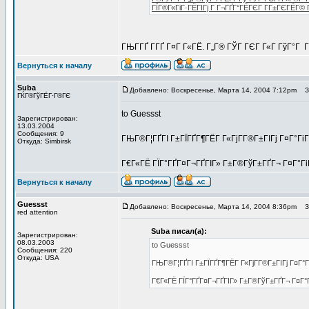
ГЇГ®Г«ГіГ·ГЁГІГј Г Г¬ГҐГ°ГЁГЄГ Г­Г±ГЄГЁГ©
ГЊГ­ГҐ Г­ГҐ Г¤Г Г«ГЁ. Г„Г® ГЎГ ГЄГ Г«Г ГўГ°Г 
Вернуться к началу
Suba
Добавлено: Воскресенье, Марта 14, 2004 7:12pm
За
ГЌГ®ГўГЁГ·Г®ГЄ
to Guessst
Зарегистрирован:
13.03.2004
Сообщения: 9
ГЊГ®Г¦ГҐГІ Г±ГЇГҐГ¶ГЁГ Г«ГјГ­Г®Г±ГІГј Г¤Г°ГіГ
Откуда: Simbirsk
Г€Г«ГЁ ГЇГ°ГҐГ¤Г¬ГҐГІГ» Г±Г®ГўГ±ГҐГ¬ Г¤Г°Гі
Вернуться к началу
Guessst
Добавлено: Воскресенье, Марта 14, 2004 8:36pm
За
red attention
Suba писал(а):
Зарегистрирован:
08.03.2003
to Guessst
Сообщения: 220
Откуда: USA
ГЊГ®Г¦ГҐГІ Г±ГЇГҐГ¶ГЁГ Г«ГјГ­Г®Г±ГІГј Г¤Г°Гі
Г€Г«ГЁ ГЇГ°ГҐГ¤Г¬ГҐГІГ» Г±Г®ГўГ±ГҐГ¬ Г¤Г°