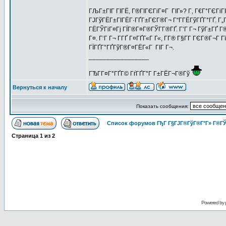
ГЉГ±ГІГ ГІГЁ, Г®ГІГЄГіГ¤Г ГІГ»? Г‚ Г€Г°ГЄГіГ
ГЈГўГЁГ±ГІГЁГ·ГҐГ±ГЄГ®Г¬ Г“Г­ГЁГўГҐГ°ГҐ. Г„Гі
ГЁГЎГіГ¤Гј ГЇГ®Г¤Г®ГЎГ­Г®ГҐ. Г’Г Г¬ ГўГ±ГҐ Г®Г
Г¤. Г‘Г Г¬ Г­ГҐ Г¤ГҐГ«Г Г«, Г­Г® Г§Г­Г ГЄГ®Г¬Г Г
ГЇГҐГ°ГҐГўГ®Г¤ГЁГ«Г ГІГ Г¬.
_________________
ГЂГ­Г¤Г°ГҐГ© ГѓГҐГ°Г Г±ГЁГ¬Г®Гў
Вернуться к началу
Показать сообщения:
Список форумов ГђГ Г§ГЈГ®ГўГ®Г°Г» Г®ГЎ
Страница
1
из
2
Powered by