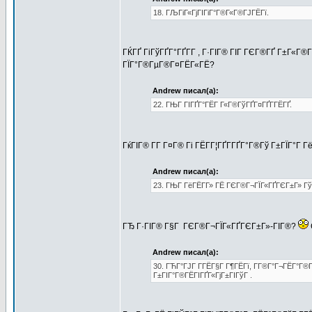
18. ГЉГіГ«ГјГІГіГ°Г®Г«Г®ГЈГЁГї.
ГЌГҐ ГіГўГҐГ°ГҐГ­Г , Г·ГІГ® ГІГ ГЄГ®ГҐ Г±Г«Г
ГЇГ°Г®ГµГ®Г¤ГЁГ«ГЁ?
Andrew писал(а):
22. ГЊГ ГІГҐГ°ГЁГ Г«Г®ГўГҐГ¤ГҐГ­ГЁГҐ.
ГќГІГ® Г­Г Г¤Г® Гі ГЁГ­Г¦ГҐГ­ГҐГ°Г®Гў Г±ГЇГ°Г Г
Andrew писал(а):
23. ГЊГ ГёГЁГ­Г» ГЁ ГЄГ®Г¬ГЇГ«ГҐГЄГ±Г» Гў 
ГЂ Г·ГІГ® Г§Г ГЄГ®Г¬ГЇГ«ГҐГЄГ±Г»-ГІГ®?
Andrew писал(а):
30. ГЋГ°ГЈГ Г­ГЁГ§Г Г¶ГЁГї, Г­Г®Г°Г¬ГЁГ°Г®Г
Г±ГІГ°Г®ГЁГІГҐГ«ГјГ±ГІГўГ .