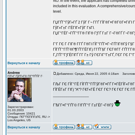
NO: in the event, the applicant has completed univer
included in this evaluation. A comprehensive/cours
level.
ГЏГҐГ°ГўГ»ГҐ 2 ГўГ Г¬ Г­ГҐ ГЇГ®Г¤Г®Г©Г¤ГіГІ Г
ГўГ»Г±Г·ГЁГІГ»ГўГ ГѕГІ.
ГЏГ°ГЁГ¬ГҐГ°Г­Г® ГІГ® Г¦ГҐ Г±Г Г¬Г®ГҐ Г¬Г®Г¦
Г’Г ГЄ Г·ГІГ® Г­ГҐ Г®ГІ ГЇГ°ГҐГ¤Г¬ГҐГІГ®Гў Г§
ГЇГҐГ°ГҐГ®Г¶ГҐГ­ГЁГІГј Г­ГҐГ§Г ГЄГ®Г­Г·ГҐГ­Г­Г
Г„ГҐГ°Г¦ГЁГІГҐ Г­Г Г± Гў ГЄГіГ°Г±ГҐ, ГЄГ ГЄ Г°
Вернуться к началу
Andrew
Добавлено: Среда, Июня 22, 2005 4:18am
Заголово
ГѓГ«Г ГўГ­Г»Г© ГІГ°ГҐГЇГ Г·
ГЉГ ГЄ ГЇГ°ГЁ ГЇГҐГ°ГҐГўГ®Г¤ГҐ Г¤ГЁГЇГ«Г®Г¬Г
ГЇГЁГ±Г ГІГј "A"? Г€Г«ГЁ ГЄГ ГЄ? Г€ ГЄГ ГЄ Г
_________________
ГЂГ­Г¤Г°ГҐГ© ГѓГҐГ°Г Г±ГЁГ¬Г®Гў
Зарегистрирован:
01.03.2003
Сообщения: 10421
Откуда: Г€Г°ГЄГіГІГ±ГЄ, RU ->
Los Angeles, US
Вернуться к началу