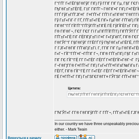
Г°ГҐГ Г«ГЁГ§Г®ГўГ ГІГј Гў ГГІГ ГІГ Гµ, Г§Г ГЄГ
ГђГ®Г±Г±ГЁГЁ. Г‡Г ГІГҐГ¬ Г®ГІГ¤Г ГІГј Г¤ГЁГЇГ
Г­ГҐ ГўГ±ГҐГЈГ¤Г Г¤ГҐГ«Г ГҐГІ Г±ГІГ®Г°Г®Г­Г­Г
Гў Г±Г«ГіГ·Г ГҐ, ГҐГ±Г«ГЁ ГІГ» ГµГ®Г·ГҐГёГј Г
ГІГ®Г°ГҐ ГЇГҐГ°ГҐГўГҐГ±ГІГЁ ГЁ ГўГЇГЁГ±Г ГІГј
Г® ГІГ®Г¬, ГЄГ ГЄГ Гї Г±ГІГҐГЇГҐГ­Гј ГІГҐГЎГҐ 
ГҐГ±Г«ГЁ ГіГ·ГЁГІГјГ±Гї Г¤Г Г«ГјГёГҐ, ГІГ® ГЄГ
Г®ГЎГ°Г Г§Г®ГўГ Г­ГЁГҐ Гў ГђГ®Г±Г±ГЁГЁ, ГҐГ±
Г ГЈГ«Г®ГІГ ГҐГёГјГ±Гї. Г‚ ГГІГ ГІГ Гµ Г®Г
Г»Г¬ ГЇГ°ГҐГ¤Г¬ГҐГІГ Г¬, ГІГ® ГҐГ±ГІГј Г§Г Г±ГІ
ГІГ ГЄ ГЇГ°ГЁ Г­Г Г«ГЁГ·ГЁГҐ Г¤ГЁГЇГ«Г®Г¬Г Г
Г¬Г®Г¦Г­Г® Г¤ГҐГ«Г ГІГј Г±Г«ГҐГ¤ГіГѕГ№ГіГѕ Г±Г
ГЁГҐ, ГІГ® ГЇГ°ГЁ Г­Г Г«ГЁГ·ГЁГҐ Г¤ГЁГЇГ«Г®Г
ГЁ Г¤ГҐГ«Г ГІГј Г±ГЅГЄГ®Г­Г¤ ГЎГЅГ·ГҐГ«Г®Г° 
Цитата:
ГЊГ®Г¦ГҐГІГҐ Г®ГІГўГҐГІГЁГІГј ГЄГ®Г­ГЄГ°Г
ГЋГЎГ»Г·Г­Г® Г®ГІГўГҐГ·Г ГҐГ¬, ГҐГ±Г«ГЁ ГЈГ®
_________________
In our country we have three unspeakably preciou
either. - Mark Twain
Вернуться к началу