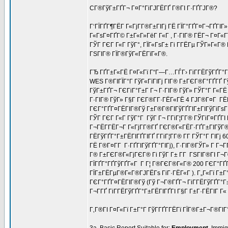
CГ®ГўГ±ГҐГ¬ Г¤Г°ГіГЈГЁГҐ Г®ГІ Г·ГҐГЈГ®?
Г‘ГЇГҐГ¶ГЁГ Г«ГјГ­Г®Г±ГІГј ГЁ ГЇГ°ГҐГ¤Г¬ГҐГІГ
Г«ГѕГ¤ГҐГ© Г±Г«Г»ГёГ Г«Г , Г·ГІГ® ГЁГ¬ Г¤Г«Гї
ГЎГ ГЄГ Г«Г ГўГ°, ГЇГ«ГѕГ± Гі Г­ГЁГµ ГЎГ»Г«Г
ГЅГІГ® ГЇГ®ГўГ«ГЁГїГ«Г®.
ГЂ ГҐГ±Г«ГЁ Г¤Г«Гї Г“Г—Г…ГЃГ› ГіГ­ГЁГўГҐГ°Г±
WES Г®ГІГЇГ°Г ГўГ«ГїГІГј ГІГ® Г±ГЄГ®Г°ГҐГҐ Гў
ГўГ±ГҐГ¬ ГЄГіГ°Г±Г Г¬ Г·ГІГ® ГўГ» ГЎГ°Г Г«ГЁ 
Г·ГІГ® ГўГ» Г§Г ГЄГ®Г­Г·ГЁГ«ГЁ 4 ГЈГ®Г¤Г ГЁ
ГЄГ°ГҐГ¤ГЁГІГ®Гў Г±Г®Г®ГІГўГҐГІГ±ГІГўГіГѕГ№Г
ГЎГ ГЄГ Г«Г ГўГ°Г ГўГ Г¬ Г­ГіГ¦Г­Г® ГЎГіГ¤ГҐГІ
Г¬ГЁГ­ГЁГ¬Г Г«ГјГ­Г®ГҐ ГЄГ®Г«ГЁГ·ГҐГ±ГІГўГ®
ГЁГўГҐГ°Г±ГЁГІГҐГІГҐ Г­ГіГ¦Г­Г® Г­Г ГЎГ°Г ГІ
ГЁ Г®Г¤Г­Г Г·ГҐГІГўГҐГ°ГІГј), Г·ГІГ®ГЎГ» Г Г¬
Г® Г±ГЄГ®Г«ГјГЄГ® Гі ГўГ Г± Г­Г ГЅГІГ®ГІ Г¬Г
ГЇГҐГ°ГҐГўГҐГ«Г Г Г¦ Г®ГЄГ®Г«Г® 200 ГЄГ°ГҐ
ГЇГ±ГЁГµГ®Г«Г®ГЈГЁГѕ ГіГ·ГЁГ«Г ). Г„Г«Гї Г±Г°Г
ГЄГ°ГҐГ¤ГЁГІГ®Гў (Гў Г¬Г®ГҐГ¬ ГіГ­ГЁГўГҐГ°Г±
Г¬Г­ГҐ ГіГ­ГЁГўГҐГ°Г±ГЁГІГҐГІ Г§Г Г±Г·ГЁГІГ Г«
Г‚Г®ГІ Г¤Г«Гї Г±Г°Г ГўГ­ГҐГ­ГЁГї ГЇГ®Г±Г¬Г®ГІГ