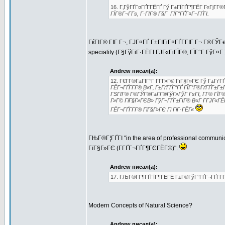
16. Г‚ГўГҐГ¤ГҐГ­ГЁГҐ Гў Г±ГЇГҐГ¶ГЁГ Г«ГјГ­Г®
ГЇГ®Г¬Г­Гѕ, Г·ГІГ® Г§Г ГЇГ°ГҐГ¤Г¬ГҐГІ.
ГќГІГ® ГІГ Г¬, ГЈГ¤ГҐ Г±ГІГіГ¤ГҐГ­ГІГ Г¬ Г®ГЎГєГ
speciality (Г§ГўГіГ·ГЁГІ ГЈГ«ГіГЇГ®, ГЇГ°Г ГўГ¤Г 
Andrew писал(а):
12. Г€Г­Г®Г±ГІГ°Г Г­Г­Г»Г© ГїГ§Г»ГЄ Гў Г±Гґ
ГЁГ¬ГҐГ­Г­Г® В«Г‚ Г±ГґГҐГ°ГҐ ГЇГ°Г®ГґГҐГ±Г±
ГЅГІГ® Г®ГЎГ®Г±Г­Г®ГўГ»ГўГ ГѕГІ, Г­Г® ГЇГ®
Г»Г© ГїГ§Г»ГЄВ» ГўГ¬ГҐГ±ГІГ® В«Г Г­ГЈГ«Г
ГЁГ¬ГҐГ­Г­Г® ГїГ§Г»ГЄ Гї ГіГ·ГЁГ«
ГЊГ®Г¦ГҐГІ "in the area of professional commun
ГїГ§Г»ГЄ (Г­ГҐГ¬ГҐГ¶ГЄГЁГ©)".
Andrew писал(а):
17. ГЉГ®Г­Г¶ГҐГЇГ¶ГЁГЁ Г±Г®ГўГ°ГҐГ¬ГҐГ­Г­Г
Modern Concepts of Natural Science?
Andrew писал(а):