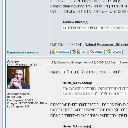
Г…Г±Г«ГЁ ГіГЎГ°Г ГІГј "Г­Г®Г°Г¬ГЁГ°Г®ГўГ Г­ГЁ
Construction Industry". Г‘Г«Г®ГўГ Г°Гј "Г­Г®Г°Г¬
ГЄГ Г¦ГҐГІГ±Гї, Г·ГІГ® ГЅГІГ® Г±Г«ГЁГёГЄГ®Г
Andrew писал(а):
61. ГќГЄГ®Г­Г®Г¬ГЁГЄГ ГЇГ°ГЁГ°Г®Г¤Г®ГЇГ®
ГЏГ°ГЁГ¤ГіГ¬Г Г«Г : Natural Resources Utilizat
Вернуться к началу
Andrew
Добавлено: Четверг, Июня 23, 2005 12:26am
Заголо
ГѓГ«Г ГўГ­Г»Г© ГІГ°ГҐГЇГ Г·
Helen, Г±ГЇГ Г±ГЁГЎГ® Г®ГЈГ°Г®Г¬Г­Г®ГҐ!
Helen_NJ писал(а):
ГЉ Г±Г®Г¦Г Г«ГҐГ­ГЁГѕ, ГЄГ®Г°ГїГўГ»ГҐ Г­Г Г
Г¤Г®Г±Г«Г®ГўГ­Г® ГЇГҐГ°ГҐГўГҐГ±ГІГЁ Г­Г 
Зарегистрирован:
01.03.2003
Сообщения: 10421
Откуда: Г€Г°ГЄГіГІГ±ГЄ, RU ->
Г‘Г®ГЈГ«Г Г±ГҐГ­. ГЌГҐ Г§Г­Г Гѕ, ГЄГ ГЄ ГЎГ»Г«
Los Angeles, US
Г¤ГЁГ±Г¶ГЁГЇГ«ГЁГ­ Г®ГЎГ°ГҐГІГ ГѕГІ ГўГ±ГҐ Г
ГЇГ® ГЇГ°ГЁГҐГ¬Гі Г±ГІГҐГЄГ«Г®ГІГ Г°Г»" ГЁ ГІ.
Helen_NJ писал(а):