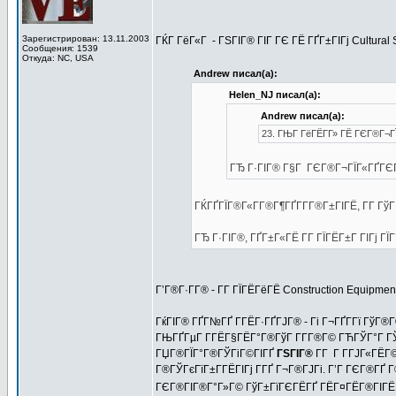
Зарегистрирован: 13.11.2003
ГЌГ ГёГ«Г - ГЅГІГ® ГІГ ГЄ ГЁ ГҐГ±ГІГј Cultural 
Сообщения: 1539
Откуда: NC, USA
Andrew писал(а):
Helen_NJ писал(а):
Andrew писал(а):
23. ГЊГ ГёГЁГ­Г» ГЁ ГЄГ®Г¬ГЇ
ГЂ Г·ГІГ® Г§Г ГЄГ®Г¬ГЇГ«ГҐГЄ
ГЌГҐГЇГ®Г«Г­Г®Г¶ГҐГ­Г­Г®Г±ГІГЁ, Г­Г Гў
ГЂ Г·ГІГ®, ГҐГ±Г«ГЁ Г­Г ГЇГЁГ±Г ГІГј Г
Г’Г®Г·Г­Г® - Г­Г ГЇГЁГёГЁ Construction Equipm
ГќГІГ® ГҐГ№ГҐ Г­ГЁГ·ГҐГЈГ® - Гі Г¬ГҐГ­Гї ГўГ®
ГЊГҐГµГ Г­ГЁГ§ГЁГ°Г®ГўГ Г­Г­Г®Г© ГЋГЎГ°Г 
ГЏГ®ГЇГ°Г®ГЎГіГ©ГІГҐ
ГЅГІГ®
Г­Г Г Г­ГЈГ«ГЁ
Г®ГЎГєГїГ±Г­ГЁГІГј Г­ГҐ Г¬Г®ГЈГі. Г’Г ГЄГ®ГҐ 
ГЄГ®ГІГ®Г°Г»Г© ГўГ±ГїГЄГЁГҐ ГЁГ¤ГЁГ®ГІГЁГ·Г