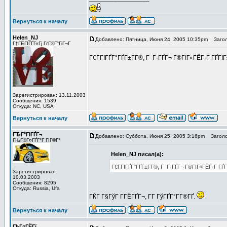
Вернуться к началу
Helen_NJ
Добавлено: Пятница, Июня 24, 2005 10:35pm
Загол
Г†ГЁГІГҐГ«Гј ГґГ®Г°ГіГ¬Г
Г€Г­ГІГҐГ°ГҐГ±Г­Г®, Г Г·ГҐГ¬ Г®ГІГ«ГЁГ·Г ГҐГІ
Зарегистрирован: 13.11.2003
Сообщения: 1539
Откуда: NC, USA
Вернуться к началу
ГЂГ°ГІГҐГ¬
Добавлено: Суббота, Июня 25, 2005 3:16pm
Заголо
ГЊГ®Г¤ГҐГ°Г ГІГ®Г°
Helen_NJ писал(а):
Г€Г­ГІГҐГ°ГҐГ±Г­Г®, Г Г·ГҐГ¬ Г®ГІГ«ГЁГ·Г ГҐ
Зарегистрирован:
10.03.2003
Сообщения: 8295
Откуда: Russia, Ufa
ГЌГ Г§ГўГ Г­ГЁГҐГ¬, Г­Г ГўГҐГ°Г­Г®ГҐ.
Вернуться к началу
ГћГ«ГЁГї