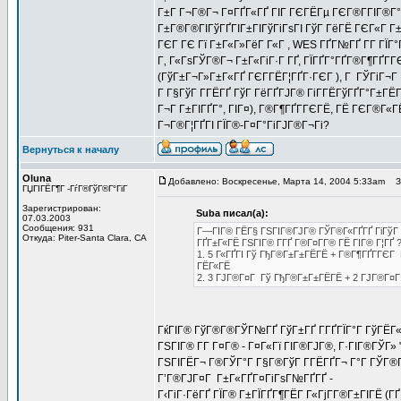
Г±Г Г¬Г®Г¬ Г¤ГҐГ«ГҐ ГІГ ГЄГЁГµ ГЄГ®Г­ГІГ®Г° 
Г±Г®Г®ГІГўГҐГІГ±ГІГўГіГѕГІ ГўГ ГёГЁ ГЄГ«Г Г±
ГЄГ ГЄ Гї Г±Г«Г»ГёГ Г«Г , WES ГҐГ№ГҐ Г­Г ГЇГ°
Г‚ Г«ГѕГЎГ®Г¬ Г±Г«ГіГ·Г ГҐ, ГЇГҐГ°ГҐГ®Г¶ГҐГ
(ГўГ±Г¬Г»Г±Г«ГҐ ГЄГ­ГЁГ¦ГҐГ·ГЄГ ), Г ГЎГіГ¬Г 
Г Г§ГўГ Г­ГЁГҐ ГўГ ГёГҐГЈГ® ГіГ­ГЁГўГҐГ°Г±ГЁГ
Г¬Г Г±ГІГҐГ°, ГІГ¤), Г®Г¶ГҐГ­ГЄГЁ, ГЁ ГЄГ®Г«Г
Г¬Г®Г¦ГҐГІ ГЇГ®-Г¤Г°ГіГЈГ®Г¬Гі?
Вернуться к началу
Oluna
Добавлено: Воскресенье, Марта 14, 2004 5:33am
За
ГЏГІГЁГ¶Г -ГѓГ®ГўГ®Г°ГіГ­
Зарегистрирован:
Suba писал(а):
07.03.2003
Сообщения: 931
Г—ГІГ® ГЁГ§ ГЅГІГ®ГЈГ® ГЎГ®Г«ГҐГҐ ГіГўГ Г
Откуда: Piter-Santa Clara, CA
ГҐГ±Г«ГЁ ГЅГІГ® Г­ГҐ Г®Г¤Г­Г® ГЁ ГІГ® Г¦ГҐ 
1. 5 Г«ГҐГІ Гў ГђГ®Г±Г±ГЁГЁ + Г®Г¶ГҐГ­ГЄГ
ГЁГ«ГЁ
2. 3 ГЈГ®Г¤Г Гў ГђГ®Г±Г±ГЁГЁ + 2 ГЈГ®Г¤Г 
ГќГІГ® ГўГ®Г®ГЎГ№ГҐ ГўГ±ГҐ Г­ГҐГЇГ°Г ГўГЁГ«
ГЅГІГ® Г­Г Г¤Г® - Г¤Г«Гї ГІГ®ГЈГ®, Г·ГІГ®ГЎГ»
ГЅГІГЁГ¬ Г®ГЎГ°Г Г§Г®ГўГ Г­ГЁГҐГ¬ Г°Г ГЎГ®ГІГ Г
Г’Г®ГЈГ¤Г Г±Г«ГҐГ¤ГіГѕГ№ГҐГҐ -
Г‹ГіГ·ГёГҐ ГЇГ® Г±ГЇГҐГ¶ГЁГ Г«ГјГ­Г®Г±ГІГЁ (ГҐ