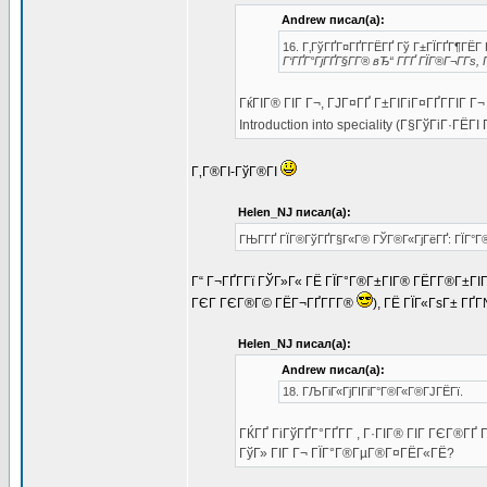
Andrew писал(а):
16. Г‚ГўГҐГ¤ГҐГ­ГЁГҐ Гў Г±ГЇГҐГ¶ГЁГ 
Г‘ГҐГ°ГјГҐГ§Г­Г® вЂ“ Г­ГҐ ГЇГ®Г¬Г­Гѕ,
ГќГІГ® ГІГ Г¬, ГЈГ¤ГҐ Г±ГІГіГ¤ГҐГ­ГІГ Г
Introduction into speciality (Г§ГўГіГ·ГЁГІ
Г‚Г®ГІ-ГўГ®ГІ
Helen_NJ писал(а):
ГЊГ­ГҐ ГЇГ®ГўГҐГ§Г«Г® ГЎГ®Г«ГјГёГҐ: ГЇГ°Г®
Г“ Г¬ГҐГ­Гї ГЎГ»Г« ГЁ ГЇГ°Г®Г±ГІГ® ГЁГ­Г®Г±ГІГ
ГЄГ ГЄГ®Г© ГЁГ¬ГҐГ­Г­Г®
), ГЁ ГЇГ«ГѕГ± ГҐГ
Helen_NJ писал(а):
Andrew писал(а):
18. ГЉГіГ«ГјГІГіГ°Г®Г«Г®ГЈГЁГї.
ГЌГҐ ГіГўГҐГ°ГҐГ­Г , Г·ГІГ® ГІГ ГЄГ®
ГўГ» ГІГ Г¬ ГЇГ°Г®ГµГ®Г¤ГЁГ«ГЁ?