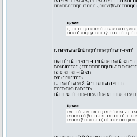
Г€ Г¤Г«Гї ГІГ®ГЈГ®, Г·ГІГ®ГЎГ» Г°Г ГЎГ®ГІГ ГІГј
ГЇГ®ГіГ·ГЁГІГјГ±Гї ГІГ Г¬, Г®ГЎГўГ»ГЄГ­ГіГІГјГ±
Цитата:
Г‚ ГГІГ ГІГ Гµ Г®ГІГ«ГЁГ·Г­Г»Г© Г®ГІ ГђГ®
ГІГ® ГҐГ±ГІГј Г§Г Г±ГІГ ГўГїГІ ГіГ·ГЁГІГј ГЁ Г
Г‚ ГђГ®Г±Г±ГЁГЁ ГіГ¦ГҐ ГІГ®Г¦ГҐ Г±Г Г¬Г®ГҐ
ГЊГ­ГҐ " ГЁГ­ГґГ®Г°Г¬Г Г¶ГЁГ®Г­Г№ГЁГЄГі " ГіГ
Г‹Г®ГЈГЁГЄГі ( Г­ГҐ ГЇГіГІГ ГІГј! ГЊГ ГІ.Г«Г®Г
ГќГЄГ®Г­Г®Г¬ГЁГЄГі
Г€Г±ГІГ®Г°ГЁГѕ
Г…Г№ГҐ Г±Г®ГЎГЁГ°Г ГѕГІГ±Гї Г¤Г ГІГј
Г”ГЁГ«Г®Г±Г®ГґГЁГѕ
ГЁ ГҐГ№ГҐ Г·ГІГ®-ГІГ®, ГЇГ®ГЄГ ГІГ®Г·Г­Г® Г­ГҐ
Цитата:
Г‡Г ГІГҐГ¬ Г®ГІГ¤Г ГІГј Г¤ГЁГЇГ«Г®Г¬ Г­Г ГЅГ
ГЅГІГ® Г­ГҐ ГўГ±ГҐГЈГ¤Г Г¤ГҐГ«Г ГҐГІ Г±ГІГ®
ГЅГІГ® Гў Г±Г«ГіГ·Г ГҐ, ГҐГ±Г«ГЁ ГІГ» ГµГ®Г