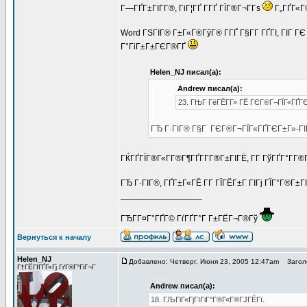
Г—ГҐГ±ГІГ­Г®, ГіГ¦ГҐ Г­ГҐ ГЇГ®Г¬Г­Гѕ
Г„ГҐГ«Г®
Word ГЅГІГ® Г±Г«Г®ГўГ® Г­ГҐ Г§Г­Г ГҐГІ, ГІГ ГЄ
Г°ГіГ±Г±ГЄГ®ГҐ
Helen_NJ писал(а):
Andrew писал(а):
23. ГЊГ ГёГЁГ­Г» ГЁ ГЄГ®Г¬ГЇГ«ГҐГЄ
ГЂ Г·ГІГ® Г§Г ГЄГ®Г¬ГЇГ«ГҐГЄГ±Г»-Г
ГЌГҐГЇГ®Г«Г­Г®Г¶ГҐГ­Г­Г®Г±ГІГЁ, Г­Г ГўГҐГ°Г­Г
ГЂ Г·ГІГ®, ГҐГ±Г«ГЁ Г­Г ГЇГЁГ±Г ГІГј ГЇГ°Г®Г±
_________________
ГЂГ­Г¤Г°ГҐГ© ГѓГҐГ°Г Г±ГЁГ¬Г®Гў
Вернуться к началу
Helen_NJ
Добавлено: Четверг, Июня 23, 2005 12:47am
Заголо
Г†ГЁГІГҐГ«Гј ГґГ®Г°ГіГ¬Г
Andrew писал(а):
18. ГЉГіГ«ГјГІГіГ°Г®Г«Г®ГЈГЁГї.