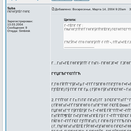
Suba
Добавлено: Воскресенье, Марта 14, 2004 9:20am
За
ГЌГ®ГўГЁГ·Г®ГЄ
Цитата:
Зарегистрирован:
13.03.2004
Г–ГЁГІГ ГІГ :
Сообщения: 9
ГЊГ®Г¦ГҐГІГҐ Г®ГІГўГҐГІГЁГІГј ГЄГ®Г­ГЄГ°Г
Откуда: Simbirsk
ГЋГЎГ»Г·Г­Г® Г®ГІГўГҐГ·Г ГҐГ¬, ГҐГ±Г«ГЁ Г
_________________
Г…Г±Г«ГЁ Г®ГІГўГҐГ·Г ГѕГІ - ГІГ®ГЈГ¤Г ГЈГ®
Г‘ГЏГЂГ‘Г€ГЃГЋ
Г‚Г® ГЇГҐГ°ГўГ»Гµ Г¬Г­ГҐ ГЅГІГ® Г­ГіГ¦Г­Г® Г¤
Г¦ГЁГІГј Гў ГГІГ ГІГ Гµ. ( ГўГ® ГўГ±ГїГЄГ®Г¬ Г±
2. Г‘ГҐГ©Г·Г Г± Гї ГіГ·ГіГ±Гј Г­Г 3 ГЄГіГ°Г±ГҐ
( ГЇГ®Г±Г«ГҐ ГЅГІГ®Г© Г±ГІГ°Г®Г·ГЄГЁ Doxx ГіГ¦Г
ГЏГ®Г±Г°Г ГўГ­ГЁГўГ Г« Г¬Г®ГЁ ГЇГ°ГҐГ¤Г¬ГҐГ
Г±ГЇГҐГ¶ГЁГ Г«ГјГ­Г®Г±ГІГЁ Гў Г Г¬ГҐГ°ГЁГЄГ Г
ГЌГ® Г¬Г­ГҐ ГЄГ Г¦ГҐГІГ±Гї, Г·ГІГ® Гў Г‘ГГЂ Г
( Г‚ ГђГ®Г±Г±ГЁГЁ ГЎГ®Г«ГјГёГ®Г© ГіГЄГ«Г®Г­