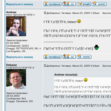
Вернуться к началу
Andrew
Добавлено: Четверг, Июня 23, 2005 1:26am
Заголов
ГѓГ«Г ГўГ­Г»Г© ГІГ°ГҐГЇГ Г·
Г‘ГЇГ Г±ГЁГЎГ®, Helen!
ГЂ Г·ГІГ®, ГҐГ±Г«ГЁ "Г¬Г ГІГҐГ°ГЁГ Г«Г®ГўГҐГ¤
ГЌГҐГ±ГЄГ®Г«ГјГЄГ® ГЈГ°Г®Г¬ГЄГ®, Г­Г® Г­ГҐ Г
_________________
Зарегистрирован:
01.03.2003
Сообщения: 10421
Откуда: Г€Г°ГЄГіГІГ±ГЄ, RU ->
ГЂГ­Г¤Г°ГҐГ© ГѓГҐГ°Г Г±ГЁГ¬Г®Гў
Los Angeles, US
Вернуться к началу
Debaser
Добавлено: Четверг, Июня 23, 2005 5:44am
Заголов
Г†ГЁГІГҐГ«Гј ГґГ®Г°ГіГ¬Г
Andrew писал(а):
Г‘ГЇГ Г±ГЁГЎГ®, Helen!
ГЂ Г·ГІГ®, ГҐГ±Г«ГЁ "Г¬Г ГІГҐГ°ГЁГ Г«Г®ГўГҐ
ГЌГҐГ±ГЄГ®Г«ГјГЄГ® ГЈГ°Г®Г¬ГЄГ®, Г­Г® Г­ГҐ
Зарегистрирован:
28.03.2003
ГЊГ ГІГҐГ°ГЁГ Г«Г®ГўГҐГ¤ГЁГ­ГЁГҐ ГІГ ГЄ ГЁ ГЎ
Сообщения: 941
Откуда: Cleveland, OH
ГЂ ГҐГ±ГІГҐГ±ГІГўГ®ГўГҐГ¤ГҐГ­ГЁГҐ Гї ГЎГ» ГЇ
_________________