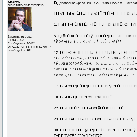
Andrew
Добавлено: Среда, Июня 22, 2005 11:23am
Заголов
ГѓГ«Г ГўГ­Г»Г© ГІГ°ГҐГЇГ Г·
ГЃГ®Г«ГјГёГЁГ­Г±ГІГўГ® ГЇГ°ГҐГ¤Г¬ГҐГІГ®Гў Г±Г 
1. ГЂГ­Г Г«ГЁГ§ ГЁ Г¤ГЁГ ГЈГ­Г®Г±ГІГЁГЄГ ГґГ
6. Г‚ГўГҐГ¤ГҐГ­ГЁГҐ Гў Г±ГЇГҐГ¶ГЁГ Г«ГјГ­Г®Г±Г
Зарегистрирован:
01.03.2003
ГЇГ®Г¬Г­Гѕ, Г·ГІГ® Г§Г ГЇГ°ГҐГ¤Г¬ГҐГІ.
Сообщения: 10421
Откуда: Г€Г°ГЄГіГІГ±ГЄ, RU ->
Los Angeles, US
12. Г€Г­Г®Г±ГІГ°Г Г­Г­Г»Г© ГїГ§Г»ГЄ Гў Г±ГґГ
ГЁГ¬ГҐГ­Г­Г® В«Г‚ Г±ГґГҐГ°ГҐ ГЇГ°Г®ГґГҐГ±Г±ГЁ
ГЁ ГЅГІГ® Г®ГЎГ®Г±Г­Г®ГўГ»ГўГ ГѕГІ, Г­Г® ГЇГ
Г®Г±ГІГ°Г Г­Г­Г»Г© ГїГ§Г»ГЄВ» ГўГ¬ГҐГ±ГІГ® 
ГІГ®Г¬, ГЄГ ГЄГ®Г© ГЁГ¬ГҐГ­Г­Г® ГїГ§Г»ГЄ Гї 
17. ГЉГ®Г­Г¶ГҐГЇГ¶ГЁГЁ Г±Г®ГўГ°ГҐГ¬ГҐГ­Г­Г®Г
18. ГЉГіГ«ГјГІГіГ°Г®Г«Г®ГЈГЁГї.
22. ГЊГ ГІГҐГ°ГЁГ Г«Г®ГўГҐГ¤ГҐГ­ГЁГҐ.
23. ГЊГ ГёГЁГ­Г» ГЁ ГЄГ®Г¬ГЇГ«ГҐГЄГ±Г» Гў Г
30. ГЋГ°ГЈГ Г­ГЁГ§Г Г¶ГЁГї, Г­Г®Г°Г¬ГЁГ°Г®ГўГ
Г±ГІГ°Г®ГЁГІГҐГ«ГјГ±ГІГўГ .