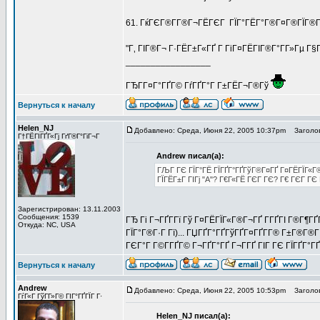
61. ГќГЄГ®Г­Г®Г¬ГЁГЄГ ГЇГ°ГЁГ°Г®Г¤Г®ГЇГ®Г«
"Г‚ ГІГ®Г¬ Г·ГЁГ±Г«ГҐ Г ГіГ¤ГЁГІГ®Г°Г­Г»Гµ Г§
_________________
ГЂГ­Г¤Г°ГҐГ© ГѓГҐГ°Г Г±ГЁГ¬Г®Гў
Вернуться к началу
Helen_NJ
Добавлено: Среда, Июня 22, 2005 10:37pm
Заголов
Г†ГЁГІГҐГ«Гј ГґГ®Г°ГіГ¬Г
Andrew писал(а):
ГЉГ ГЄ ГЇГ°ГЁ ГЇГҐГ°ГҐГўГ®Г¤ГҐ Г¤ГЁГЇГ«Г®Г
ГЇГЁГ±Г ГІГј "A"? Г€Г«ГЁ ГЄГ ГЄ? Г€ ГЄГ ГЄ
Зарегистрирован: 13.11.2003
Сообщения: 1539
ГЂ Гі Г¬ГҐГ­Гї Гў Г¤ГЁГЇГ«Г®Г¬ГҐ Г­ГҐГІ Г®Г¶Г
Откуда: NC, USA
ГЇГ°Г®Г·Г Гї)... ГЏГҐГ°ГҐГўГҐГ¤ГҐГ­Г® Г±Г®Г®ГІГў
ГЄГ°Г Г©Г­ГҐГ© Г¬ГҐГ°ГҐ Г¬Г­ГҐ ГІГ ГЄ ГЇГҐГ°Г
Вернуться к началу
Andrew
Добавлено: Среда, Июня 22, 2005 10:53pm
Заголов
ГѓГ«Г ГўГ­Г»Г© ГІГ°ГҐГЇГ Г·
Helen_NJ писал(а):