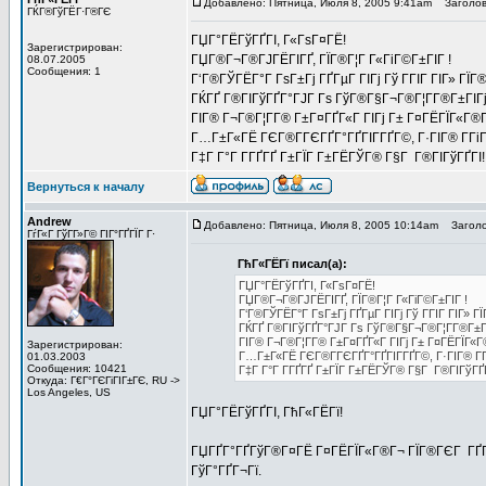
Добавлено: Пятница, Июля 8, 2005 9:41am
Заголово
ГЌГ®ГўГЁГ·Г®ГЄ
ГЏГ°ГЁГўГҐГІ, Г«ГѕГ¤ГЁ!
Зарегистрирован:
ГЏГ®Г¬Г®ГЈГЁГІГҐ, ГЇГ®Г¦Г Г«ГіГ©Г±ГІГ !
08.07.2005
Сообщения: 1
Г‘Г®ГЎГЁГ°Г ГѕГ±Гј ГҐГµГ ГІГј Гў ГГІГ ГІГ» Г
ГЌГҐ Г®ГІГўГҐГ°ГЈГ Гѕ ГўГ®Г§Г¬Г®Г¦Г­Г®Г±ГІГј
ГІГ® Г¬Г®Г¦Г­Г® Г±Г¤ГҐГ«Г ГІГј Г± Г¤ГЁГЇГ«Г®
Г…Г±Г«ГЁ ГЄГ®Г­ГЄГҐГ°ГҐГІГ­ГҐГ©, Г·ГІГ® Г­ГіГ
Г‡Г Г°Г Г­ГҐГҐ Г±ГЇГ Г±ГЁГЎГ® Г§Г Г®ГІГўГҐГІ!
Вернуться к началу
Andrew
Добавлено: Пятница, Июля 8, 2005 10:14am
Заголов
ГѓГ«Г ГўГ­Г»Г© ГІГ°ГҐГЇГ Г·
ГћГ«ГЁГї писал(а):
ГЏГ°ГЁГўГҐГІ, Г«ГѕГ¤ГЁ!
ГЏГ®Г¬Г®ГЈГЁГІГҐ, ГЇГ®Г¦Г Г«ГіГ©Г±ГІГ !
Г‘Г®ГЎГЁГ°Г ГѕГ±Гј ГҐГµГ ГІГј Гў ГГІГ ГІГ»
ГЌГҐ Г®ГІГўГҐГ°ГЈГ Гѕ ГўГ®Г§Г¬Г®Г¦Г­Г®Г±ГІ
ГІГ® Г¬Г®Г¦Г­Г® Г±Г¤ГҐГ«Г ГІГј Г± Г¤ГЁГЇГ«
Зарегистрирован:
Г…Г±Г«ГЁ ГЄГ®Г­ГЄГҐГ°ГҐГІГ­ГҐГ©, Г·ГІГ® Г­Г
01.03.2003
Сообщения: 10421
Г‡Г Г°Г Г­ГҐГҐ Г±ГЇГ Г±ГЁГЎГ® Г§Г Г®ГІГўГҐГ
Откуда: Г€Г°ГЄГіГІГ±ГЄ, RU ->
Los Angeles, US
ГЏГ°ГЁГўГҐГІ, ГћГ«ГЁГї!
ГЏГҐГ°ГҐГўГ®Г¤ГЁ Г¤ГЁГЇГ«Г®Г¬ ГЇГ®ГЄГ ГҐГ№ГҐ
ГўГ°ГҐГ¬Гї.