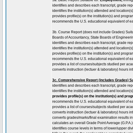
3a. Basic Report Suitable for:
Employment,
Immigr
identifies and describes each transcript, grade rep
identifies the institution(s) attended and location(s
provides profile(s) on the institution(s) and program(
recommends the U.S. educational equivalent of ea
3b. Course Report (does not include Grades) Suita
Boards of Accountancy, State Boards of Engineeri
identifies and describes each transcript, grade rep
identifies the institution(s) attended and location(s
provides profile(s) on the institution(s) and program(
recommends the U.S. educational equivalent of ea
provides a list of courses/subjects studied per ac
converts instruction (lectuer & laboratory) hours i
3c. Comprehensive Report (includes Grades) Sui
identifies and describes each transcript, grade rep
identifies the institution(s) attended and location(s
provides profile(s) on the institution(s) and prog
recommends the U.S. educational equivalent of ea
provides a list of courses/subjects studied per ac
converts instruction (lectuer & laboratory) hours i
converts grades/marks/final examination results in
calculates an overall Grade Point Average (G.P.A.)
identifies course levels in terms of lower/upper d