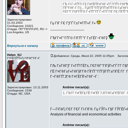
ГЂ Гі Г¬ГҐГ­Гї Гў Г¤ГЁГЇГ«Г®Г¬ГҐ Г­ГҐГІ Г®Г
ГЇГ°Г®Г·Г Гї)... ГЏГҐГ°ГҐГўГҐГ¤ГҐГ­Г® Г±Г®Г®Г
ГЄГ°Г Г©Г­ГҐГ© Г¬ГҐГ°ГҐ Г¬Г­ГҐ ГІГ ГЄ ГЇГҐГ
Зарегистрирован:
01.03.2003
Гџ ГІГ ГЄ Г¦ГҐ Г±Г¤ГҐГ«Г Г«
Сообщения: 10421
_________________
Откуда: Г€Г°ГЄГіГІГ±ГЄ, RU ->
Los Angeles, US
ГЂГ­Г¤Г°ГҐГ© ГѓГҐГ°Г Г±ГЁГ¬Г®Гў
Вернуться к началу
Helen_NJ
Добавлено: Среда, Июня 22, 2005 11:05pm
Заголов
Г†ГЁГІГҐГ«Гј ГґГ®Г°ГіГ¬Г
ГЉ Г±Г®Г¦Г Г«ГҐГ­ГЁГѕ, ГЄГ®Г°ГїГўГ»ГҐ Г­Г Г§Г
ГЁ Г¤Г®Г±Г«Г®ГўГ­Г® ГЇГҐГ°ГҐГўГҐГ±ГІГЁ Г­Г
Г¬Г®ГҐГЈГ® Г¤ГЁГЇГ«Г®Г¬Г :
Andrew писал(а):
Зарегистрирован: 13.11.2003
Сообщения: 1539
1. ГЂГ­Г Г«ГЁГ§ ГЁ Г¤ГЁГ ГЈГ­Г®Г±ГІГЁГЄГ Г
Откуда: NC, USA
Г—ГіГёГј ГЄГ ГЄГ Гї-ГІГ®. Гџ ГЎГ» Г§Г ГЎГЁГ«Г
Analysis of financial and economical activities
Andrew писал(а):