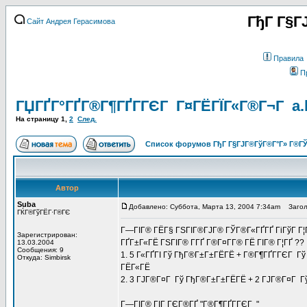
ГђГ Г§Г
Сайт Андрея Герасимова
Правила
П
ГЏГҐГ°ГҐГ®Г¶ГҐГ­ГЄГ Г¤ГЁГЇГ«Г®Г¬Г a.k
На страницу
1
,
2
След.
Список форумов ГђГ Г§ГЈГ®ГўГ®Г°Г» Г®ГЎ
Автор
Suba
Добавлено: Суббота, Марта 13, 2004 7:34am
Заголо
ГЌГ®ГўГЁГ·Г®ГЄ
Г—ГІГ® ГЁГ§ ГЅГІГ®ГЈГ® ГЎГ®Г«ГҐГҐ ГіГўГ Г¦Г
Зарегистрирован:
ГҐГ±Г«ГЁ ГЅГІГ® Г­ГҐ Г®Г¤Г­Г® ГЁ ГІГ® Г¦ГҐ ??
13.03.2004
Сообщения: 9
1. 5 Г«ГҐГІ Гў ГђГ®Г±Г±ГЁГЁ + Г®Г¶ГҐГ­ГЄГ Г
Откуда: Simbirsk
ГЁГ«ГЁ
2. 3 ГЈГ®Г¤Г Гў ГђГ®Г±Г±ГЁГЁ + 2 ГЈГ®Г¤Г Гў
Г—ГІГ® ГІГ ГЄГ®ГҐ "Г®Г¶ГҐГ­ГЄГ "