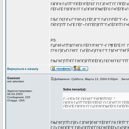
ГќГІГ® Г±ГҐГ°ГІГЁГґГЁГЄГ ГІ ГЈГ¤ГҐ Г­Г ГЇГЁГ±Г
ГЁГ«ГЁ ГЅГІГ® Г­Г Г±ГІГ®ГїГ№ГЁГ© Г¤ГЁГЇГ«Г
ГЉГ ГЄГіГѕ Г°Г®Г«Гј ГЁГЈГ°Г ГѕГІ ГґГЁГ°Г¬Г» 
ГЌГіГ¦ГҐГ­ Г«ГЁ ГЁГ¬ ГіГ­ГЁГўГҐГ°Г±ГЁГІГҐГІ Г
P.S.
ГЏГ®Г«ГҐГ§Г­Г®Г© ГЁГ­ГґГ®Г°Г¬Г Г¶ГЁГЁ Г­Г Г
Г­Г® ГўГ±Гї Г®Г­Г Г±ГЁГ«ГјГ­Г® Г°Г Г§Г¤Г°Г®ГЎГ
ГЊГ®Г¦ГҐГІГҐ Г®ГІГўГҐГІГЁГІГј ГЄГ®Г­ГЄГ°ГҐГ
Вернуться к началу
Guessst
Добавлено: Суббота, Марта 13, 2004 6:00pm
Заголо
red attention
Suba писал(а):
Зарегистрирован:
08.03.2003
Сообщения: 220
Г—ГІГ® ГІГ ГЄГ®ГҐ "Г®Г¶ГҐГ­ГЄГ "
Откуда: USA
ГќГІГ® Г±ГҐГ°ГІГЁГґГЁГЄГ ГІ ГЈГ¤ГҐ Г­Г ГЇГЁГ
ГЁГ«ГЁ ГЅГІГ® Г­Г Г±ГІГ®ГїГ№ГЁГ© Г¤ГЁГЇГ«
ГЊГ®Г¦ГҐГІ ГўГ» ГЈГ®ГўГ®Г°ГЁГІГҐ Г® ГЇГҐГ°ГҐ
Г‚Г» Г®ГІГЇГ°Г ГўГ«ГїГҐГІГҐ ГЄГ®ГЇГЁГѕ Г±ГўГ