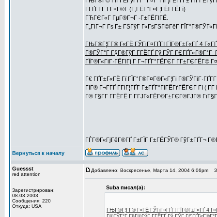
ГЊГ®Г© ГіГ­ГЁГўГҐГ° Г¤Г°ГіГ¦ГЁГІ Г± ГіГ­ГЁГўГҐ
ГГҐГ­Г­Г Г­Г¤Г®Г (Г‚ГЁГ°Г¤Г¦ГЁГ­ГЁГї)
ГЋГЄГ«Г ГµГ®Г¬Г -Г±ГЁГІГЁ.
Г„ГіГ¬Г Гѕ Г± ГЅГўГ Г«ГѕГЅГ©ГёГ­ ГЇГ°Г®ГЎГ«ГҐ
ГЊГ®Г¦Г­Г® Г«ГЁ ГЎГіГ¤ГҐГІ ГЇГ®Г±Г«ГҐ 4 Г«Г
Г®ГЎГ°Г Г§Г®ГўГ Г­ГЁГҐ Гў ГЎГ ГЄГҐГ«Г®Г°Г Г
ГЇГ®Г«ГіГ·ГЁГІГј Г Г¬ГҐГ°ГЁГЄГ Г­Г±ГЄГЁГ© Г
Г€ ГҐГ±Г«ГЁ Гї ГЇГ°Г®Г¤Г®Г«Г¦Гі Г®ГЎГіГ·ГҐГ­Г
ГІГ® Г¬Г­ГҐ Г­ГіГ¦ГҐГ­ Г±ГҐГ°ГІГЁГґГЁГЄГ ГІ ( Г­
Г® Г§Г­Г Г­ГЁГЁ Г Г­ГЈГ«ГЁГ©Г±ГЄГ®ГЈГ® ГїГ
ГЃГ®Г«ГјГёГ®ГҐ Г±ГЇГ Г±ГЁГЎГ® ГўГ±ГҐГ¬ Г®Г
Вернуться к началу
Guessst
Добавлено: Воскресенье, Марта 14, 2004 6:06pm
За
red attention
Suba писал(а):
Зарегистрирован:
08.03.2003
Сообщения: 220
Откуда: USA
ГЊГ®Г¦Г­Г® Г«ГЁ ГЎГіГ¤ГҐГІ ГЇГ®Г±Г«ГҐ 4 Г
Г®ГЎГ°Г Г§Г®ГўГ Г­ГЁГҐ Гў ГЎГ ГЄГҐГ«Г®Г°Г