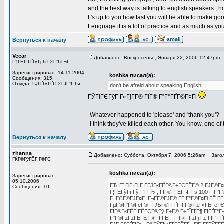
and the best way is talking to english speakers , h
It's up to you how fast you will be able to make goo
Lenguage it is a lot of practice and as much as you 
Вернуться к началу
Vecar
Добавлено: Воскресенье, Января 22, 2006 12:47pm
Г†ГЁГІГҐГ«Гј ГґГ®Г°ГіГ¬Г
Зарегистрирован: 14.11.2004
koshka писал(а):
Сообщения: 315
Откуда: Г‡ГҐГ«ГҐГ­Г®ГЈГ°Г Г¤
don't be afreid about speaking English!
ГЎГіГЄГўГ Г«ГјГ­Г® ГЇГ® Г”Г°ГҐГ©Г¤Гі
_________________
-Whatever happened to 'please' and 'thank you'?
-I think they've killed each other. You know, one o
Вернуться к началу
zhanna
Добавлено: Суббота, Октября 7, 2006 5:26am
Загол
ГЌГ®ГўГЁГ·Г®ГЄ
koshka писал(а):
Зарегистрирован:
05.10.2006
ГЂ Гї ГіГ·Гі Г Г­ГЈГ«ГЁГ©Г±ГЄГЁГ© 2 ГЈГ®Г
Сообщения: 10
Г¦ГЁГўГї Гў Г‘ГГЂ , ГЇГ®Г­ГЁГ¬Г Гѕ 100 ГЇ
Г ГЄГ®ГЈГ¤Г Г¬Г­Г®ГЈГ® Г­Г Г°Г®Г¤Гі ГЁ Г­Г Г
ГµГ®Г°Г®ГёГ® . ГЉГ®Г­ГҐГ·Г­Г® Г±Г«ГЁГёГЄГ®
ГЇГ®Г«ГЁГІГЁГЄГ®Гў Г±Г® Г±ГЇГҐГ¶ ГІГҐГ°Г¬Г
Г°Г®Г±Г±ГЁГЁ Г§Г Г­ГЁГ¬Г Г«Г Г±Гј Г± ГЇГ°ГҐГ