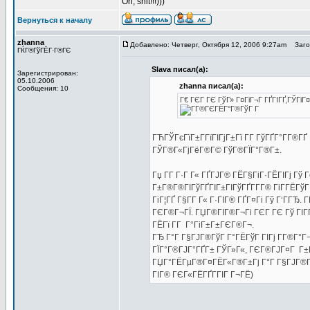
Oh, shit!!!)))
Вернуться к началу
zhanna
Добавлено: Четверг, Октября 12, 2006 9:27am
Загол
ГЌГ®ГўГЁГ·Г®ГЄ
Slava писал(а):
Зарегистрирован:
05.10.2006
zhanna писал(а):
Сообщения: 10
Г€ ГЄГ ГЄ ГўГ» Г¤ГіГ¬Г ГҐГІГҐ,ГЎГіГ
ГЋГЎГєГїГ±Г­ГїГІГјГ±Гї Г­Г ГўГҐГ°Г­Г®Г
ГЎГ®Г«ГјГёГ®Г© ГўГ®ГЇГ°Г®Г±.
Гџ Г­Г Г·Г Г« ГҐГЈГ® ГЁГ§ГіГ·ГЁГІГј Гў
Г±Г®Г®ГІГўГҐГІГ±ГІГўГҐГ­Г­Г® ГіГ­ГЁГў
ГіГ¦ГҐ Г§Г­Г Г« Г·ГІГ® ГҐГ¤Гі Гў Г‘ГГ
ГЄГ®Г¬ГЇ. ГЏГ®ГІГ®Г¬Гі ГЄГ ГЄ Гў ГІГ
ГЁГї Г­Г Г°ГіГ±Г±ГЄГ®Г¬.
ГЂ Г°Г Г§ГЈГ®ГўГ Г°ГЁГўГ ГІГј Г­Г®Г°Г¬
ГЇГ°Г®ГЈГ°ГҐГ± ГЎГ»Г«, ГЄГ®ГЈГ¤Г Г±ГІ
ГЏГ°ГЁГµГ®Г¤ГЁГ«Г®Г±Гј Г°Г Г§ГЈГ®ГўГ
ГІГ® ГЄГ«ГЁГҐГ­ГІГ Г¬ГЁ)