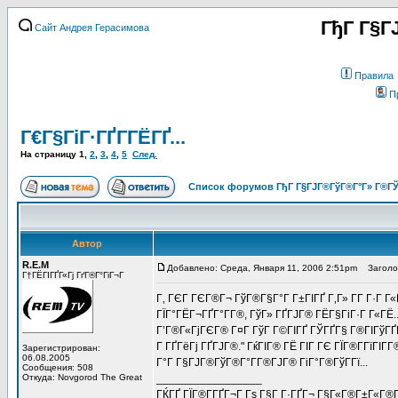
ГђГ Г§Г
Сайт Андрея Герасимова
Правила
П
Г€Г§ГіГ·ГҐГ­ГЁГҐ...
На страницу
1
,
2
,
3
,
4
,
5
След.
Список форумов ГђГ Г§ГЈГ®ГўГ®Г°Г» Г®ГЎ
Автор
R.E.M
Добавлено: Среда, Января 11, 2006 2:51pm
Заголово
Г†ГЁГІГҐГ«Гј ГґГ®Г°ГіГ¬Г
Г‚ ГЄГ ГЄГ®Г¬ ГўГ®Г§Г°Г Г±ГІГҐ Г‚Г» Г­Г Г·Г 
ГЇГ°ГЁГ¬ГҐГ°Г­Г®, ГўГ» ГҐГЈГ® ГЁГ§ГіГ·Г Г«ГЁ..
Г’Г®Г«ГјГЄГ® Г¤Г ГўГ Г©ГІГҐ ГЎГҐГ§ Г®ГІГўГҐГ
Г ГҐГёГј ГҐГЈГ®." ГќГІГ® ГЁ ГІГ ГЄ ГЇГ®Г­ГїГ
Зарегистрирован:
06.08.2005
Г°Г Г§ГЈГ®ГўГ®Г°Г­Г®ГЈГ® ГіГ°Г®ГўГ­Гї...
Сообщения: 508
Откуда: Novgorod The Great
_________________
ГЌГҐ ГЇГ®Г­ГҐГ¬Г Гѕ Г§Г Г·ГҐГ¬ Г§Г«Г®Г±Г«Г®Г