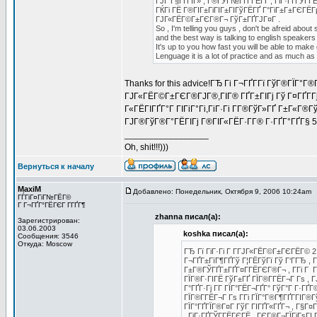
ГЈГ Г§ГҐГІГ» , Г®ГЎГ№ГҐГ­ГЁГҐ , ГіГ·ГҐГЎГ­Г
ГЌГі ГЁ Г®ГІГ±ГіГІГ±ГІГўГЁГҐ Г°ГіГ±Г±ГЄГЁГ
ГЈГ«ГЁГ©Г±ГЄГ®Г¬ ГўГ±ГҐГЈГ¤Г .
So , I'm telling you guys , don't be afreid abou
and the best way is talking to english speakers 
It's up to you how fast you will be able to make 
Lenguage it is a lot of practice and as much as 
Thanks for this advice!ГЂ Гі Г¬ГҐГ­Гї ГўГ®ГЇГ°Г
ГЈГ«ГЁГ©Г±ГЄГ®ГЈГ®,ГІГ® ГҐГ±ГІГј Гў Г¤ГҐГ­Гј 
Г«ГЁГІГҐГ°Г ГІГіГ°Гі,ГіГ·Гі Г­Г®ГўГ»ГҐ Г±Г«Г®
ГЈГ®ГўГ®Г°ГЁГІГј Г®ГІГ«ГЁГ·Г­Г® Г·ГҐГ°ГҐГ§ 
_________________
Oh, shit!!!)))
Вернуться к началу
MaxiM
Добавлено: Понедельник, Октября 9, 2006 10:24am
ГЃГіГ¤ГіГ№ГЁГ©
Г Г¬ГҐГ°ГЁГЄГ Г­ГҐГ¶
zhanna писал(а):
Зарегистрирован:
03.06.2003
koshka писал(а):
Сообщения: 3546
Откуда: Moscow
ГЂ Гї ГіГ·Гі Г Г­ГЈГ«ГЁГ©Г±ГЄГЁГ©
Г¬ГҐГ±ГїГ¶ГҐГў Г¦ГЁГўГї Гў Г‘ГГЂ ,
Г±Г®ГЎГҐГ±ГҐГ¤Г­ГЁГЄГ®Г¬ , Г­Гі Г ГЄ
ГЇГ®Г·ГІГЁ ГўГ±ГҐ ГЇГ®Г­ГЁГ¬Г Гѕ ,
Г°ГҐГ·Гј Г­Г ГЇГ°ГЁГ¬ГҐГ° ГўГ°Г Г·Г
ГЇГ®Г­ГЁГ¬Г Гѕ Г­Гі ГЇГ°Г®Г¶ГҐГ­ГІГ
ГЇГ°ГҐГЇГ®Г¤Г ГўГ ГІГҐГ«ГҐГ¬ , Г§Г¤Г
, ГіГ·ГҐГЎГ­ГЁГЄГЁ , ГЄГ®Г¬ГЇГјГѕГІ 