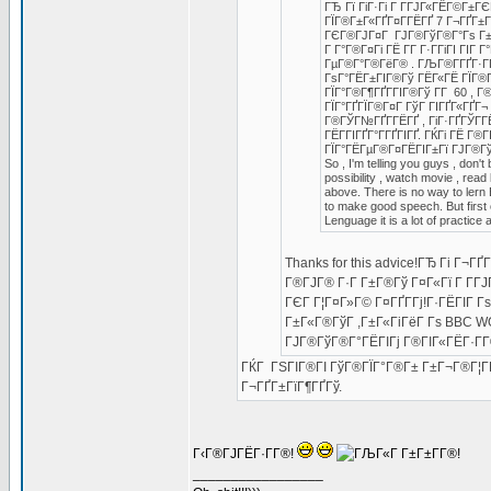
ГЂ Гї ГіГ·Гі Г Г­ГЈГ«ГЁГ©Г±
ГЇГ®Г±Г«ГҐГ¤Г­ГЁГҐ 7 Г¬ГҐГ±Гї
ГЄГ®ГЈГ¤Г ГЈГ®ГўГ®Г°Гѕ Г± 
Г Г°Г®Г¤Гі ГЁ Г­Г Г·Г­ГіГІ ГІГ
ГµГ®Г°Г®ГёГ® . ГЉГ®Г­ГҐГ·Г­Г
ГѕГ°ГЁГ±ГІГ®Гў ГЁГ«ГЁ ГЇГ®Г«
ГЇГ°Г®Г¶ГҐГ­ГІГ®Гў Г­Г 60 , 
ГЇГ°ГҐГЇГ®Г¤Г ГўГ ГІГҐГ«ГҐГ¬ ,
Г®ГЎГ№ГҐГ­ГЁГҐ , ГіГ·ГҐГЎГ­Г
ГЁГ­ГІГҐГ°Г­ГҐГІГҐ. ГЌГі ГЁ Г
ГЇГ°ГЁГµГ®Г¤ГЁГІГ±Гї ГЈГ®Гў
So , I'm telling you guys , don'
possibility , watch movie , rea
above. There is no way to lern En
to make good speech. But first o
Lenguage it is a lot of practice
Thanks for this advice!ГЂ Гі Г¬Г
Г®ГЈГ® Г·Г Г±Г®Гў Г¤Г«Гї Г Г­Г
ГЄГ Г¦Г¤Г»Г© Г¤ГҐГ­Гј!Г·ГЁГІГ Гѕ 
Г±Г«Г®ГўГ ,Г±Г«ГіГёГ Гѕ BBC WO
ГЈГ®ГўГ®Г°ГЁГІГј Г®ГІГ«ГЁГ·Г­
ГЌГ ГЅГІГ®ГІ ГўГ®ГЇГ°Г®Г± Г±Г¬Г®Г¦ГҐГ
Г¬ГҐГ±ГїГ¶ГҐГў.
Г‹Г®ГЈГЁГ·Г­Г®!
_________________