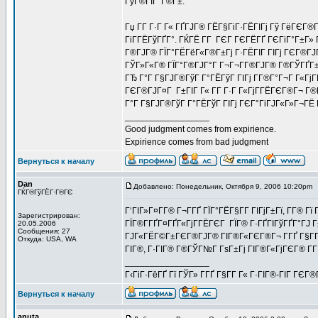
ГўГ®ГЇГ°Г®Г±.
Гџ Г­Г Г·Г Г« ГҐГЈГ® ГЁГ§ГіГ·ГЁГІГј Гў ГёГЄГ®
ГіГ­ГЁГўГҐГ°. ГЌГЁ Г­Г ГЄГ ГЄГЁГҐ ГЄГіГ°Г±Г» Г
Г®ГЈГ® ГЇГ°ГЁГёГ«Г®Г±Гј Г·ГЁГІГ ГІГј ГЄГ®ГЈГ
ГЎГ»Г«Г® ГЇГ°Г®ГЈГ°Г Г¬Г¬Г­Г®ГЈГ® Г®ГЎГҐГ±Г
ГЂ Г°Г Г§ГЈГ®ГўГ Г°ГЁГўГ ГІГј Г­Г®Г°Г¬Г Г«ГјГ­
ГЄГ®ГЈГ¤Г Г±ГІГ Г« Г­Г Г·Г Г«ГјГ­ГЁГЄГ®Г¬ Г
Г°Г Г§ГЈГ®ГўГ Г°ГЁГўГ ГІГј ГЄГ°ГіГЈГ«Г»Г¬ГЁ Г
_________________
Good judgment comes from expirience.
Expirience comes from bad judgment
Вернуться к началу
Dan
Добавлено: Понедельник, Октября 9, 2006 10:20pm
ГЌГ®ГўГЁГ·Г®ГЄ
Г‘ГІГ»Г¤Г­Г® Г¬Г­ГҐ ГЇГ°ГЁГ§Г­Г ГІГјГ±Гї, Г­Г® Г
Зарегистрирован:
ГЇГ®Г­ГҐГ¤ГҐГ«ГјГ­ГЁГЄГ ГЇГ® Г·ГҐГІГўГҐГ°ГЈ Г
20.05.2006
Сообщения: 27
ГЈГ«ГЁГ©Г±ГЄГ®ГЈГ® ГІГ®Г«ГЄГ®Г¬ Г­ГҐ Г§Г­
Откуда: USA, WA
ГІГ®, Г·ГІГ® Г®ГЎГ№Г ГѕГ±Гј ГІГ®Г«ГјГЄГ® Г­
_________________
Г‹ГіГ·ГёГҐ Гї ГЎГ» Г­ГҐ Г§Г­Г Г« Г·ГІГ®-ГІГ ГЄГ®Г
Вернуться к началу
anuta