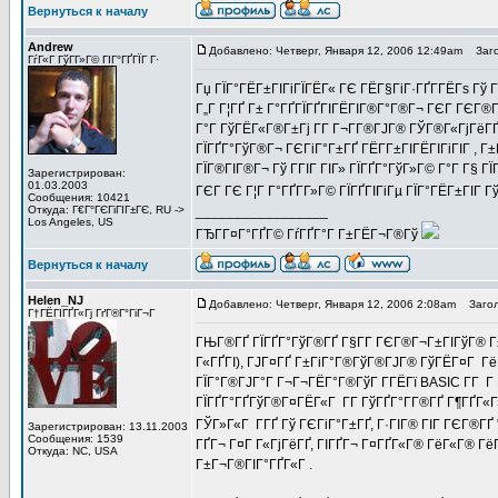
Вернуться к началу
Andrew
Добавлено: Четверг, Января 12, 2006 12:49am
Заго
ГѓГ«Г ГўГ­Г»Г© ГІГ°ГҐГЇГ Г·
Гџ ГЇГ°ГЁГ±ГІГіГЇГЁГ« ГЄ ГЁГ§ГіГ·ГҐГ­ГЁГѕ Гў 
Г„Г Г¦ГҐ Г± Г°ГҐГЇГҐГІГЁГІГ®Г°Г®Г¬ ГЄГ ГЄГ®Г
Г°Г ГўГЁГ«Г®Г±Гј Г­Г Г¬Г­Г®ГЈГ® ГЎГ®Г«ГјГёГҐ
ГЇГҐГ°ГўГ®Г¬ ГЄГіГ°Г±ГҐ ГЁГ­Г±ГІГЁГІГіГІГ , Г±
ГЇГ®ГІГ®Г¬ Гў ГГІГ ГІГ» ГЇГҐГ°ГўГ»Г© Г°Г Г§ ГЇ
Зарегистрирован:
01.03.2003
ГЄГ ГЄ Г¦Г Г°ГҐГ­Г»Г© ГЇГҐГІГіГµ ГЇГ°ГЁГ±ГІГ ГўГ
Сообщения: 10421
Откуда: Г€Г°ГЄГіГІГ±ГЄ, RU ->
_________________
Los Angeles, US
ГЂГ­Г¤Г°ГҐГ© ГѓГҐГ°Г Г±ГЁГ¬Г®Гў
Вернуться к началу
Helen_NJ
Добавлено: Четверг, Января 12, 2006 2:08am
Загол
Г†ГЁГІГҐГ«Гј ГґГ®Г°ГіГ¬Г
ГЊГ®ГҐ ГЇГҐГ°ГўГ®ГҐ Г§Г­Г ГЄГ®Г¬Г±ГІГўГ® Г±
Г«ГҐГІ), ГЈГ¤ГҐ Г±ГіГ°Г®ГўГ®ГЈГ® ГўГЁГ¤Г ГёГҐ
ГЇГ°Г®ГЈГ°Г Г¬Г¬ГЁГ°Г®ГўГ Г­ГЁГї BASIC Г­Г Г 
ГЇГҐГ°ГҐГўГ®Г¤ГЁГ«Г Г­Г ГўГҐГ°Г­Г®ГҐ Г¶ГҐГ«Г»Г
ГЎГ»Г«Г Г­ГҐ Гў ГЄГіГ°Г±ГҐ, Г·ГІГ® ГІГ ГЄГ®ГҐ "
Зарегистрирован: 13.11.2003
Сообщения: 1539
ГҐГ¬ Г¤Г Г«ГјГёГҐ, ГІГҐГ¬ Г¤ГҐГ«Г® ГёГ«Г® ГёГі
Откуда: NC, USA
Г±Г¬Г®ГІГ°ГҐГ«Г .