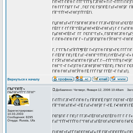
ГѓГ¤ГҐ-ГІГ® Г·ГҐГ°ГҐГ§ ГЈГ®Г¤ Гі Г¬ГҐГ­Гї ГіГ¦
Г® Г­ГҐ Г§Г­Г Г«Г , ГЄГ ГЄ ГЅГІГЁ Г±Г«Г®ГўГ Г
ГЇГ°ГҐГ¤Г«Г®Г¦ГҐГ­ГЁГї.
ГЏГ®Г±Г«ГҐ ГЅГІГ®ГЈГ® Г Г­ГЈГ«ГЁГ©Г±ГЄГЁГ© Г
ГЁГ­Г Г·ГҐ ГЇГ°ГЁГµГ®Г¤ГЁГ«Г®Г±Гј Г·Г Г±ГІГ®
ГµГ®Г¤ГЁГ«Г Г­Г ГЄГіГ°Г±Г», ГЅГІГ®ГЈГ® ГµГўГ
Г·ГІГ®-ГІГ® ГІГ Г¬ Г±ГўГїГ§Г­Г® ГЎГ®Г°Г¬Г®ГІГ 
Г‚ Г‘ГГЂ Г±ГЇГҐГ¶ГЁГ Г«ГјГ­Г® ГїГ§Г»ГЄ Г­ГҐ Г
Г·ГЁГІГ ГІГј ГЁ Г±Г¬Г®ГІГ°ГҐГІГј ГґГЁГ«ГјГ¬Г»
Г ГЎГ±Г®Г«ГѕГІГ­Г® ГўГ±ГҐ. Г—ГҐГ°ГҐГ§ Г¤ГўГ 
Г®Г°Г¬Г Г«ГјГ­Г® ГЈГ®ГўГ®Г°ГЁГІГј. ГЋГІ Г ГЄГ
ГІГ® Г®Г±Г®ГЎГ® ГЁ Г­ГҐ Г§Г Г­ГЁГ¬Г ГѕГ±Гј.
Вернуться к началу
ГЂГ°ГІГҐГ¬
Добавлено: Четверг, Января 12, 2006 10:48am
Заго
ГЊГ®Г¤ГҐГ°Г ГІГ®Г°
Г‹ГҐГІ ГЈГ¤ГҐ-ГІГ® Г± ГЇГїГІГЁ Г§Г­Г ГЄГ®Г¬
ГЇГ°Г®Г±ГІГ»Г¬ГЁ Г±Г«Г®ГўГ Г¬ГЁ. Г•Г®ГІГї ГЁГ
Зарегистрирован:
10.03.2003
Г€Г§ГіГ·Г ГІГј Г Г­ГЈГ«ГЁГ©Г±ГЄГЁГ© Г­Г Г·Г Г« 
Сообщения: 8295
Откуда: Russia, Ufa
Г±Г°ГҐГ¤Г­ГҐГ© Г°Г®Г±Г±ГЁГ©Г±ГЄГ®Г© ГёГЄГ®
ГЏГ®Г±Г«ГҐ ГёГЄГ®Г«Г» ГЁ ГўГ±ГїГЄГЁГµ ГІГ