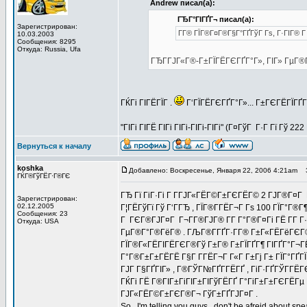
Andrew писал(а):
ГЂГ°ГІГҐГ¬ писал(а):
Зарегистрирован:
Г­Г® ГЇГ®Г¤Г®Г§Г°ГҐГўГ Гѕ, Г·ГІГ® Г 
10.03.2003
Сообщения: 8295
Откуда: Russia, Ufa
ГЂГ­ГЈГ«Г®-Г±ГЇГЁГЄГҐГ°Г», ГІГ» ГµГ®
ГЌГі ГІГЁГЇГ .
Г‘ГЇГЁГЄГҐГ°Г»... Г±ГЄГЁГЇГҐГ
"ГІГі ГІГЁ ГІГі ГІГі-ГІГі-ГІГі" (Г¤ГўГ Г·Г Гї Гў 22
Вернуться к началу
koshka
Добавлено: Воскресенье, Января 22, 2006 4:21am
З
ГЌГ®ГўГЁГ·Г®ГЄ
ГЂ Гї ГіГ·Гі Г Г­ГЈГ«ГЁГ©Г±ГЄГЁГ© 2 ГЈГ®Г¤Г
Зарегистрирован:
02.12.2005
Г¦ГЁГўГї Гў Г‘ГГЂ , ГЇГ®Г­ГЁГ¬Г Гѕ 100 ГЇГ°Г
Сообщения: 23
Г ГЄГ®ГЈГ¤Г Г¬Г­Г®ГЈГ® Г­Г Г°Г®Г¤Гі ГЁ Г­Г Г·Г
Откуда: USA
ГµГ®Г°Г®ГёГ® . ГЉГ®Г­ГҐГ·Г­Г® Г±Г«ГЁГёГЄГ®Г¬
ГЇГ®Г«ГЁГІГЁГЄГ®Гў Г±Г® Г±ГЇГҐГ¶ ГІГҐГ°Г¬ГЁГ
Г°Г®Г±Г±ГЁГЁ Г§Г Г­ГЁГ¬Г Г«Г Г±Гј Г± ГЇГ°ГҐГЇГ
ГЈГ Г§ГҐГІГ» , Г®ГЎГ№ГҐГ­ГЁГҐ , ГіГ·ГҐГЎГ­ГЁГЄ
ГЌГі ГЁ Г®ГІГ±ГіГІГ±ГІГўГЁГҐ Г°ГіГ±Г±ГЄГЁГµ 
ГЈГ«ГЁГ©Г±ГЄГ®Г¬ ГўГ±ГҐГЈГ¤Г .
So , I'm telling you guys , don't be afreid about sp