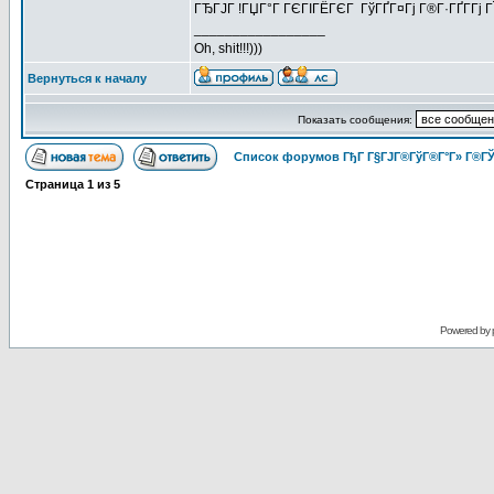
ГЂГЈГ !ГЏГ°Г ГЄГІГЁГЄГ ГўГҐГ¤Гј Г®Г·ГҐГ­Гј 
_________________
Oh, shit!!!)))
Вернуться к началу
Показать сообщения:
Список форумов ГђГ Г§ГЈГ®ГўГ®Г°Г» Г®ГЎ
Страница
1
из
5
Powered by