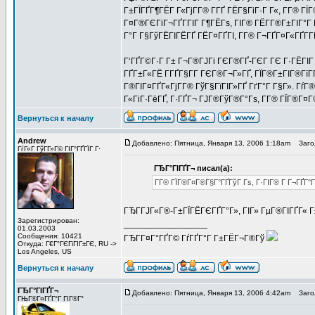
Г±ГЇГҐГ¶ГЁГ Г«ГјГ­Г® Г­ГҐ ГЁГ§ГіГ·Г Г«, Г­Г® Г
Г¤Г®ГЄГіГ¬ГҐГ­ГІГ Г¶ГЁГѕ, ГІГ® ГЁГ­Г®Г±ГІГ°Г 
Г°Г Г§ГўГЁГІГЁГҐ ГЁГ¤ГҐГІ, Г­Г® Г¬ГҐГ¤Г«ГҐГ­Г­
Г‘ГҐГ©Г·Г Г± Г¬Г®ГЈГі ГЄГ®ГҐ-ГЄГ ГЄ Г·ГЁГІГ 
ГҐГ±Г«ГЁ Г­ГҐГ§Г­Г ГЄГ®Г¬Г»ГҐ, ГЇГ®Г±ГІГ®ГїГ­
Г®ГІГ¤ГҐГ«ГјГ­Г® ГўГ§ГїГІГ»ГҐ ГґГ°Г Г§Г». Гѓ
Г«ГіГ·ГёГҐ, Г·ГҐГ¬ ГЈГ®ГўГ®Г°Гѕ, Г­Г® ГЇГ®Г¤Г®
Вернуться к началу
Andrew
Добавлено: Пятница, Января 13, 2006 1:18am
Загол
ГѓГ«Г ГўГ­Г»Г© ГІГ°ГҐГЇГ Г·
ГЂГ°ГІГҐГ¬ писал(а):
Г­Г® ГЇГ®Г¤Г®Г§Г°ГҐГўГ Гѕ, Г·ГІГ® Г Г¬ГҐГ°ГЁ
ГЂГ­ГЈГ«Г®-Г±ГЇГЁГЄГҐГ°Г», ГІГ» ГµГ®ГІГҐГ« Г
Зарегистрирован:
_________________
01.03.2003
Сообщения: 10421
ГЂГ­Г¤Г°ГҐГ© ГѓГҐГ°Г Г±ГЁГ¬Г®Гў
Откуда: Г€Г°ГЄГіГІГ±ГЄ, RU ->
Los Angeles, US
Вернуться к началу
ГЂГ°ГІГҐГ¬
Добавлено: Пятница, Января 13, 2006 4:42am
Загол
ГЊГ®Г¤ГҐГ°Г ГІГ®Г°