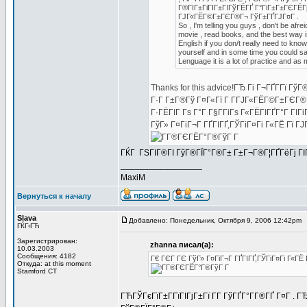
Г®ГІГ±ГіГІГ±ГІГўГЁГҐ Г°ГіГ±Г±ГЄГЁГµ
ГЈГ«ГЁГ©Г±ГЄГ®Г¬ ГўГ±ГҐГЈГ¤Г .
So , I'm telling you guys , don't be afr
movie , read books, and the best way i
English if you don/t really need to know 
yourself and in some time you could say 
Lenguage it is a lot of practice and as
Thanks for this advice!ГЂ Гі Г¬ГҐГ­Гї Г
Г·Г Г±Г®Гў Г¤Г«Гї Г Г­ГЈГ«ГЁГ©Г±ГЄГ®ГЈ
Г·ГЁГІГ Гѕ Г°Г Г§Г­ГіГѕ Г«ГЁГІГҐГ°Г Г
ГўГ» Г¤ГіГ¬Г ГҐГІГҐ,ГЎГіГ¤Гі Г«ГЁ Гї 
ГЌГ ГЅГІГ®ГІ ГўГ®ГЇГ°Г®Г± Г±Г¬Г®Г¦ГҐГёГј ГІГ
_________________
MaxiM
Вернуться к началу
Slava
Добавлено: Понедельник, Октября 9, 2006 12:42pm
ГЌГ‹ГЋ
Зарегистрирован:
zhanna писал(а):
10.03.2003
Сообщения: 4182
Г€ ГЄГ ГЄ ГўГ» Г¤ГіГ¬Г ГҐГІГҐ,ГЎГіГ¤Гі Г«Г
Откуда: at this moment
Stamford CT
ГЋГЎГєГїГ±Г­ГїГІГјГ±Гї Г­Г ГўГҐГ°Г­Г®ГҐ Г¤Г 