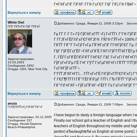
Г¤Г®Г±ГІГ ГІГ®Г·Г­Г® Г±ГЄГ Г§Г ГІГј Г® Г­ВёГ¬ Г
Вернуться к началу
White Owl
Добавлено: Среда, Января 11, 2006 3:23pm
Заголов
ГГІГ ГІГ­Г»Г© Г§Г Г­ГіГ¤Г
Гџ Г­Г Г·Г Г« Гў ГўГ®Г±ГҐГ¬Гј Г«ГҐГІ. Г‘Г® Гў
Г Г­ГЈГ«ГЁГ©Г±ГЄГ®ГЈГ®. ГЌГ® ГЎГ»Г« 100% Г¤Г
ГІГҐГ ГІГ°Г Г«ГјГ­Г»Гµ ГЇГ®Г±ГІГ Г­Г®ГўГЄГ Гµ.
Г§Г ГўГЁГ±ГЁГ¬Г®Г±ГІГЁ Г®ГІ ГўГ­ГҐГёГ­ГЁГµ Г¤
Г‚ ГЁГ­Г±ГІГЁГІГіГІГҐ Г®ГЄГ Г§Г Г«Г±Гї Г®Г¤Г
Зарегистрирован:
10.03.2003
ГўГ±Г«ГіГµ ГЁ Г¤Г Г¦ГҐ Г±ГµГ®Г¤Гі ГЇГҐГ°ГҐГўГ
Сообщения: 2452
Г±Г®ГўГ±ГҐГ¬.
Откуда: USA, New York City
Г‘ГҐГЈГ®Г¤Г­Гї.... ГҐГ±Г«ГЁ ГіГўГ«ГҐГЄГіГ±Г
Г ГЄГ¶ГҐГ­ГІ ГЇГ°ГЁГІГіГµГ ГҐГІ. ГЂ ГЇГҐГ°ГўГ»Г
ГІГ°ГіГ¤Г®Г¬ ГўГ±ГЇГ®Г¬ГЁГ­Г Гѕ Г±Г«Г®ГўГ Г
Вернуться к началу
anuta
Добавлено: Среда, Января 11, 2006 7:09pm
Заголово
Г†ГЁГІГҐГ«Гј ГґГ®Г°ГіГ¬Г
I have begun to study a foreign language when I was
Зарегистрирован: 02.11.2005
Finally our school got a teacher of English and I t
Сообщения: 237
Откуда: Irkutsk-Daytona
teachers of English throughout my middle and high
Beach-Philadelphia
janitor) вЂњtaughtвЂќ us English at some pointJ.