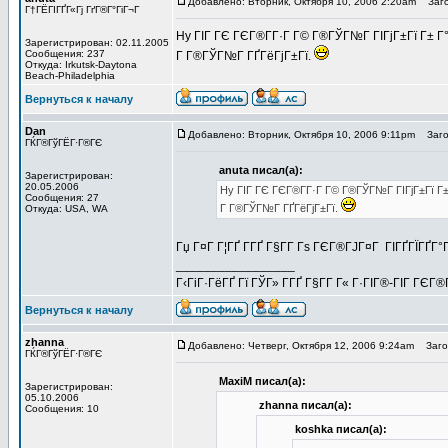
Добавлено: Вторник, Октября 10, 2006 2:20am
Заго
Г†ГЁГІГҐГ«Гј ГґГ®Г°ГіГ¬Г
Hy ГІГ ГЄ ГЄГ®Г­Г·Г Г© Г®ГЎГ№Г ГІГјГ±Гї Г± Г
Зарегистрирован: 02.11.2005
Сообщения: 237
Г Г®ГЎГ№Г ГҐГёГјГ±Гї.
Откуда: Irkutsk-Daytona
Beach-Philadelphia
Вернуться к началу
Dan
Добавлено: Вторник, Октября 10, 2006 9:11pm
Загол
ГЌГ®ГўГЁГ·Г®ГЄ
anuta писал(а):
Зарегистрирован:
20.05.2006
Hy ГІГ ГЄ ГЄГ®Г­Г·Г Г© Г®ГЎГ№Г ГІГјГ±Гї Г±
Сообщения: 27
Г Г®ГЎГ№Г ГҐГёГјГ±Гї.
Откуда: USA, WA
Гџ Г¤Г Г¦ГҐ Г­ГҐ Г§Г­Г Гѕ ГЄГ®ГЈГ¤Г ГІГҐГЇГҐГ
_________________
Г‹ГіГ·ГёГҐ Гї ГЎГ» Г­ГҐ Г§Г­Г Г« Г·ГІГ®-ГІГ ГЄГ®Г
Вернуться к началу
zhanna
Добавлено: Четверг, Октября 12, 2006 9:24am
Загол
ГЌГ®ГўГЁГ·Г®ГЄ
MaxiM писал(а):
Зарегистрирован:
05.10.2006
zhanna писал(а):
Сообщения: 10
koshka писал(а):