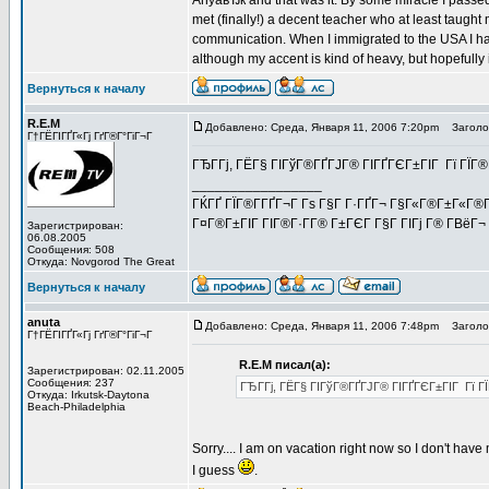
AnyaвЂќ and that was it. By some miracle I passe
met (finally!) a decent teacher who at least taught
communication. When I immigrated to the USA I had
although my accent is kind of heavy, but hopefully i
Вернуться к началу
R.E.M
Добавлено: Среда, Января 11, 2006 7:20pm
Заголов
Г†ГЁГІГҐГ«Гј ГґГ®Г°ГіГ¬Г
ГЂГ­Гј, ГЁГ§ ГІГўГ®ГҐГЈГ® ГІГҐГЄГ±ГІГ Гї ГЇГ®Г
_________________
ГЌГҐ ГЇГ®Г­ГҐГ¬Г Гѕ Г§Г Г·ГҐГ¬ Г§Г«Г®Г±Г«Г®Г
Г¤Г®Г±ГІГ ГІГ®Г·Г­Г® Г±ГЄГ Г§Г ГІГј Г® Г­ВёГ¬ Г
Зарегистрирован:
06.08.2005
Сообщения: 508
Откуда: Novgorod The Great
Вернуться к началу
anuta
Добавлено: Среда, Января 11, 2006 7:48pm
Заголов
Г†ГЁГІГҐГ«Гј ГґГ®Г°ГіГ¬Г
R.E.M писал(а):
Зарегистрирован: 02.11.2005
Сообщения: 237
ГЂГ­Гј, ГЁГ§ ГІГўГ®ГҐГЈГ® ГІГҐГЄГ±ГІГ Гї ГЇГ
Откуда: Irkutsk-Daytona
Beach-Philadelphia
Sorry.... I am on vacation right now so I don't have
I guess
.