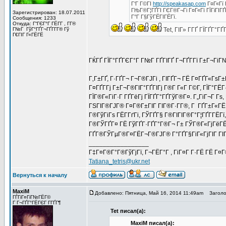
Г‘Г Г©ГІ
http://speakasap.com
Г¤Г«Гї 
ГЊГ®Г¦ГҐГІ ГЄГ®Г¬Гі Г¤Г«Гї ГЇГіГІГ
Зарегистрирован: 18.07.2011
Г°Г Г§ГўГЁГІГЁГї.
Сообщения: 1233
Откуда: Г“ГЄГ°Г ГЁГ­Г , Г­Г®
Г№Г ГўГ°ГҐГ¬ГҐГ­Г­Г® Гў
Tet, ГІГ» Г­ГҐ ГЇГҐГ°Г
Г€ГІГ Г«ГЁГЁ
ГЌГҐ ГЇГ°ГҐГЄГ°Г Г№Г ГҐГІГҐ Г¬ГҐГ­Гї Г±Г¬ГіГ
Г‚Г±ГҐ, Г·ГҐГ¬ Г¬Г®ГЈГі , ГІГҐГ¬ ГЁ Г¤ГҐГ«ГѕГ±
Г¤ГҐГ­Гј Г±Г¬Г®ГІГ°ГҐГІГј Г®Г­ Г«Г Г©Г­, ГЇГ°Г
ГЇГ®Г«ГіГ·Г ГҐГёГј ГЇГҐГ°ГҐГўГ®Г¤. Г„ГіГ¬Г Гѕ, 
ГЅГІГ®ГЈГ® Г¤Г®Г±ГІГ ГІГ®Г·Г­Г®, Г ГҐГ±Г«ГЁ Г
Г®ГўГіГѕ ГЁГ­ГґГі, ГЎГҐГ§ Г®ГІГІГ®Г°Г¦ГҐГ­ГЁГї
Г®ГЎГҐГ¤ ГЁ ГўГҐГ·ГҐГ°Г®Г¬ Г± ГЎГ®Г«ГјГёГЁГ¬
ГҐГ®ГЎГµГ®Г¤ГЁГ¬Г®ГЈГ® Г°ГҐГ§ГіГ«ГјГІГ ГІГ (Г
_________________
Г‡Г¤Г®Г°Г®ГўГјГї, Г¬ГЁГ°Г , ГіГ¤Г Г·ГЁ ГЁ Г¤
Tatiana_tetris@ukr.net
Вернуться к началу
MaxiM
Добавлено: Пятница, Май 16, 2014 11:49am
Заголов
ГЃГіГ¤ГіГ№ГЁГ©
Г Г¬ГҐГ°ГЁГЄГ Г­ГҐГ¶
Tet писал(а):
MaxiM писал(а):