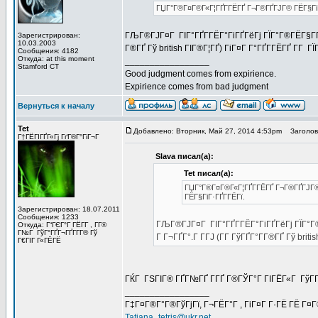
ГЏГ°Г®Г¤Г®Г«Г¦ГҐГ­ГЁГҐ Г¬Г®ГҐГЈГ® ГЁГ§ГіГ·
ГЉГ®ГЈГ¤Г ГІГ°ГҐГ­ГЁГ°ГіГҐГёГј ГЇГ°Г®ГЁГ§Г­Г®Г
Зарегистрирован:
10.03.2003
Г®ГҐ Гў british ГІГ®Г¦ГҐ) ГіГ¤Г Г°ГҐГ­ГЁГҐ Г­Г 
Сообщения: 4182
Откуда: at this moment
_________________
Stamford CT
Good judgment comes from expirience.
Expirience comes from bad judgment
Вернуться к началу
Tet
Добавлено: Вторник, Май 27, 2014 4:53pm
Заголово
Г†ГЁГІГҐГ«Гј ГґГ®Г°ГіГ¬Г
Slava писал(а):
Tet писал(а):
ГЏГ°Г®Г¤Г®Г«Г¦ГҐГ­ГЁГҐ Г¬Г®ГҐГЈГ® 
ГЁГ§ГіГ·ГҐГ­ГЁГї.
Зарегистрирован: 18.07.2011
Сообщения: 1233
ГЉГ®ГЈГ¤Г ГІГ°ГҐГ­ГЁГ°ГіГҐГёГј ГЇГ°Г®Г
Откуда: Г“ГЄГ°Г ГЁГ­Г , Г­Г®
Г№Г ГўГ°ГҐГ¬ГҐГ­Г­Г® Гў
Г Г¬ГҐГ°.Г Г­ГЈ (Г­Г ГўГҐГ°Г­Г®ГҐ Гў bri
Г€ГІГ Г«ГЁГЁ
ГЌГ ГЅГІГ® ГҐГ№ГҐ Г­ГҐ Г®ГЎГ°Г ГІГЁГ«Г ГўГ­Г
_________________
Г‡Г¤Г®Г°Г®ГўГјГї, Г¬ГЁГ°Г , ГіГ¤Г Г·ГЁ ГЁ Г¤
Tatiana_tetris@ukr.net