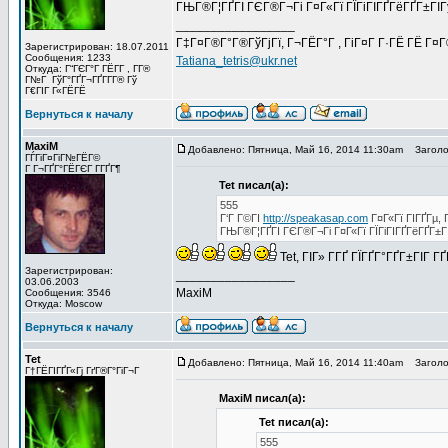
ГЊГ®Г¦ГҐГІ ГЄГ®Г¬Гі Г¤Г«Гї ГЇГіГІГҐГёГҐГ±ГІ
_________________
Г‡Г¤Г®Г°Г®ГўГјГї, Г¬ГЁГ°Г , ГіГ¤Г Г·ГЁ ГЁ Г¤
Зарегистрирован: 18.07.2011
Сообщения: 1233
Tatiana_tetris@ukr.net
Откуда: Г“ГЄГ°Г ГЁГ­Г , Г­Г®
Г№Г ГўГ°ГҐГ¬ГҐГ­Г­Г® Гў
Г€ГІГ Г«ГЁГЁ
Вернуться к началу
MaxiM
Добавлено: Пятница, Май 16, 2014 11:30am
Заголов
ГЃГіГ¤ГіГ№ГЁГ©
Г Г¬ГҐГ°ГЁГЄГ Г­ГҐГ¶
Tet писал(а):
555
Г‘Г Г©ГІ
http://speakasap.com
Г¤Г«Гї ГІГҐГµ, 
ГЊГ®Г¦ГҐГІ ГЄГ®Г¬Гі Г¤Г«Гї ГЇГіГІГҐГёГҐГ±
Tet, ГІГ» Г­ГҐ ГЇГҐГ°ГҐГ±ГІГ 
Зарегистрирован:
_________________
03.06.2003
MaxiM
Сообщения: 3546
Откуда: Moscow
Вернуться к началу
Tet
Добавлено: Пятница, Май 16, 2014 11:40am
Заголов
Г†ГЁГІГҐГ«Гј ГґГ®Г°ГіГ¬Г
MaxiM писал(а):
Tet писал(а):
555