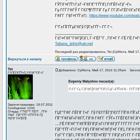
ГЎГіГ¤ГҐГІ Г±Г¬Г®ГІГ°ГҐГІГј ГґГЁГ«ГјГ¬Г».
Гџ Г­ГҐ Г®ГЎ Г ГЄГ¶ГҐГ­ГІГ Гµ Г Г­ГЈГ«ГЁГ©Г±Г
Г®Г­Г Г§Г¤ГҐГ±Гј :
https://www.youtube.com/wa
Г“Г±ГЇГҐГµГ®Гў ГўГ±ГҐГ¬ Г­Г Г¬.
_________________
Г‡Г¤Г®Г°Г®ГўГјГї, Г¬ГЁГ°Г , ГіГ¤Г Г·ГЁ ГЁ Г¤
Tatiana_tetris@ukr.net
Последний раз редактировалось: Tet (Суббота, Май 17,
Вернуться к началу
Tet
Добавлено: Суббота, Май 17, 2014 11:25am
Заголов
Г†ГЁГІГҐГ«Гј ГґГ®Г°ГіГ¬Г
Evgeniy Malyshev писал(а):
Гі Г­Г Г± ГЈГ®ГўГ®Г°ГїГІ Г±Г¬ГҐГ«Г® - Г­ГҐ
Зарегистрирован: 18.07.2011
Сообщения: 1233
Откуда: Г“ГЄГ°Г ГЁГ­Г , Г­Г®
ГЏГ°Г®Г·ГЁГІГ Г«Г Гў ГЄГ­ГЁГ¦ГЄГҐ ГЇГ® ГЇГ±
Г№Г ГўГ°ГҐГ¬ГҐГ­Г­Г® Гў
ГЇГ°Г®ГёГ«Г®ГҐ, ГІГ® Г®Г­Г ГЎГ» Г­ГЁГЄГ®ГЈГ
Г€ГІГ Г«ГЁГЁ
.....ГЁ ГІГ®Г°Г®ГЇГЁГІГјГ±Гї ГІГ®Г¦ГҐ Г­ГҐ Г­Г
ГўГ°ГҐГ¬Гї Г¤Г ГІГј ГЇГ®Г¤Г®Г¦Г¤Г ГІГј, ГІГ® 
Г±Г°Г Г§Гі, ГІГ® ГЇГ°ГЁГ¤ГЁГ°Г ГІГјГ±Гї Г­Г Г·Г