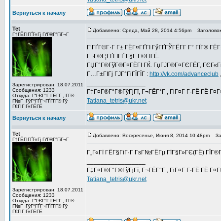
Вернуться к началу
Tet
Добавлено: Среда, Май 28, 2014 4:56pm
Заголовок
Г†ГЁГІГҐГ«Гј ГґГ®Г°ГіГ¬Г
Г‘ГҐГ©Г·Г Г± ГЁГ¤ГҐГІ ГўГҐГЎГЁГ­Г Г° ГЇГ® Г
Г¬Г®Г¦ГҐГІГҐ Г§Г Г©ГІГЁ.
ГЏГ°Г®ГўГ®Г¤ГЁГІ ГЌ. ГџГЈГ®Г¤ГЄГЁГ­, ГЄГ«ГіГЎ
Г…Г±ГІГј ГЈГ°ГіГЇГЇГ :
http://vk.com/advanceclub
_________________
Зарегистрирован: 18.07.2011
Сообщения: 1233
Г‡Г¤Г®Г°Г®ГўГјГї, Г¬ГЁГ°Г , ГіГ¤Г Г·ГЁ ГЁ Г¤
Откуда: Г“ГЄГ°Г ГЁГ­Г , Г­Г®
Tatiana_tetris@ukr.net
Г№Г ГўГ°ГҐГ¬ГҐГ­Г­Г® Гў
Г€ГІГ Г«ГЁГЁ
Вернуться к началу
Tet
Добавлено: Воскресенье, Июня 8, 2014 10:48pm
Заг
Г†ГЁГІГҐГ«Гј ГґГ®Г°ГіГ¬Г
Г„Г«Гї ГЁГ§ГіГ·Г ГѕГ№ГЁГµ ГїГ§Г»ГЄ(ГЁ) ГЇГ®
_________________
Г‡Г¤Г®Г°Г®ГўГјГї, Г¬ГЁГ°Г , ГіГ¤Г Г·ГЁ ГЁ Г¤
Tatiana_tetris@ukr.net
Зарегистрирован: 18.07.2011
Сообщения: 1233
Откуда: Г“ГЄГ°Г ГЁГ­Г , Г­Г®
Г№Г ГўГ°ГҐГ¬ГҐГ­Г­Г® Гў
Г€ГІГ Г«ГЁГЁ