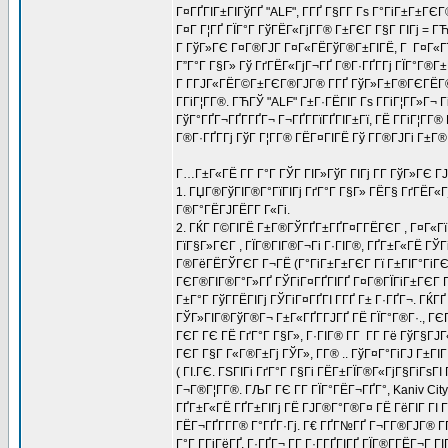
Г¤ГҐГІГ±ГІГўГҐ "ALF", Г­ГҐ Г§Г­Г Гѕ Г°ГіГ±Г±Г
Г¤Г Г¦ГҐ ГЇГ°Г ГўГЁГ«ГјГ­Г® Г±ГЄГ Г§Г ГІГј = 
Г ГўГ»ГЄ Г¤Г®ГЈГ Г¤Г«ГЁГўГ®Г±ГІГЁ, Г Г¤Г«Гї Г
Г”Г°Г Г§Г» Гў ГґГЁГ«ГјГ¬ГҐ Г®Г·ГҐГ­Гј ГЇГ°Г®Г±Г
Г Г­ГЈГ«ГЁГ©Г±ГЄГ®ГЈГ® Г­ГҐ ГўГ»Г±Г®ГЄГЁГ© ГЁ
Г­ГіГ¦Г­Г®. ГЋГЎ "ALF" Г±Г·ГЁГІГ Гѕ Г­ГіГ¦Г­Г»Г
ГўГ°ГҐГ¬ГҐГ­ГҐГ¬ Г¬ГҐГ­ГїГҐГІГ±Гї, ГЁ Г­ГіГ¦Г­
Г®Г·ГҐГ­Гј ГўГ Г¦Г­Г® ГЁГ¤ГІГЁ Гў Г­Г®ГЈГі Г±Г®
Г…Г±Г«ГЁ Г­Г Г°Г ГЎГ ГІГ»ГўГ ГІГј Г­Г ГўГ»ГЄ ГЈ
1. ГЏГ®ГўГІГ®Г°ГїГІГј ГґГ°Г Г§Г» ГЁГ§ ГґГЁГ«Г
Г®Г°ГЁГЈГЁГ­Г Г«Гі.
2. ГЌГ Г©ГІГЁ Г±Г®ГЎГҐГ±ГҐГ¤Г­ГЁГЄГ , Г¤Г«Гї
ГїГ§Г»ГЄГ , ГЇГ®ГІГ®Г¬Гі Г·ГІГ®, ГҐГ±Г«ГЁ ГЎ
Г®ГёГЁГЎГЄГ Г¬ГЁ (Г°ГіГ±Г±ГЄГ Гї Г±ГІГ°ГіГЄГІ
ГЄГ®ГІГ®Г°Г»ГҐ ГЎГіГ¤ГҐГІГҐ Г¤Г®ГЇГіГ±ГЄГ ГІ
Г±Г°Г ГўГ­ГЁГІГј ГЎГіГ¤ГҐГІ Г­ГҐ Г± Г·ГҐГ¬. Г
ГЎГ»ГІГ®ГўГ®Г¬ Г±Г«ГҐГ­ГЈГҐ ГЁ ГЇГ°Г®Г·., ГЄГ
ГЄГ ГЄ ГЁ ГґГ°Г Г§Г», Г·ГІГ® Г­Г Г­Г Гё ГўГ§ГЈ
ГЄГ Г§Г Г«Г®Г±Гј ГЎГ», Г­Г® .. ГўГ¤Г°ГіГЈ Г±ГІГ
( ГІ.ГЄ. ГЅГІГі ГґГ°Г Г§Гі ГЁГ±ГЇГ®Г«ГјГ§ГіГѕГІ
Г¬Г®Г¦Г­Г®. ГЉГ ГЄ Г­Г ГЇГ°ГЁГ¬ГҐГ°, Kaniv City 
ГҐГ±Г«ГЁ ГҐГ±ГІГј ГЁ ГЈГ®Г°Г®Г¤ ГЁ ГёГІГ ГІ 
ГЁГ¬ГҐГ­Г­Г® Г°ГҐГ·Гј. Г€ ГҐГ№ГҐ Г¬Г­Г®ГЈГ® Г
Г°Г Г­ГјГёГҐ, Г·ГҐГ¬ Г­Г Г·Г­ГҐГІГҐ ГЇГ®Г­ГЁГ¬Г