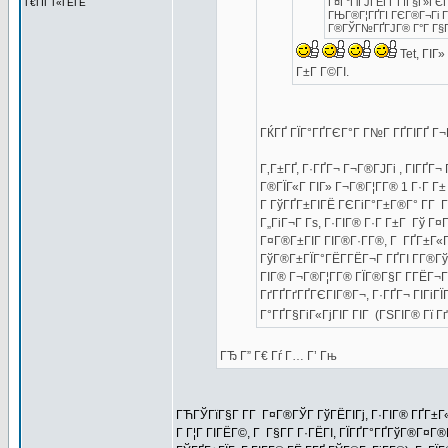
Г¤Г°ГіГЈГЁГҐ ГїГ§Г»ГЄ
Г€ГІГ Г«ГЁГЁ
ГЊГ®Г¦ГҐГІ ГЄГ®Г¬Гі Г¤
Г®ГЎГ№ГҐГЈГ® Г°Г Г§Г
Tet, ГІГ
Г±Г Г©ГІ.
ГЌГҐ ГЇГ°ГҐГЄГ°Г Г№Г ГҐГІГҐ Г¬
Г‚Г±ГҐ, Г·ГҐГ¬ Г¬Г®ГЈГі , ГІГҐГ
Г®ГЇГ«Г ГІГ» Г¬Г®Г¦Г­Г® 1 Г·Г Г± 
Г ГўГҐГ±ГІГЁ ГЄГіГ°Г±Г®Г° Г­Г Г
Г„ГіГ¬Г Гѕ, Г·ГІГ® Г·Г Г±Г Гў Г¤
Г¤Г®Г±ГІГ ГІГ®Г·Г­Г®, Г ГҐГ±Г«Г
ГўГ®Г±ГЇГ°ГЁГ­ГЁГ¬Г ГҐГІ Г­Г®Гў
ГІГ® Г¬Г®Г¦Г­Г® ГЇГ®Г§Г Г­ГЁГ¬
ГґГҐГґГҐГЄГІГ®Г¬, Г·ГҐГ¬ ГІГіГ
Г°ГҐГ§ГіГ«ГјГІГ ГІГ (ГЅГІГ® Гї ГґГ
ГЂ Г” Г€ Гѓ Г… Г’ Гњ
ГЋГЎГїГ§Г Г­Г Г¤Г®ГЎГ ГўГЁГІГј, Г·ГІГ® ГҐГ±Г«
Г Г¦Г ГІГЁГ©, Г Г§Г­Г Г·ГЁГІ, ГЇГҐГ°ГҐГўГ®Г¤