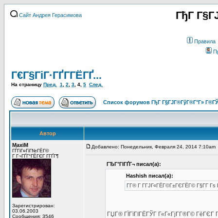
ГђГ Г§Г
Сайт Андрея Герасимова
Правила
П
Г€Г§ГіГ·ГҐГ­ГЁГҐ...
На страницу
Пред.
1
,
2
,
3
,
4
,
5
След.
Список форумов ГђГ Г§ГЈГ®ГўГ®Г°Г» Г®ГЎ
Автор
MaxiM
Добавлено: Понедельник, Февраля 24, 2014 7:10am
ГЃГіГ¤ГіГ№ГЁГ©
Г Г¬ГҐГ°ГЁГЄГ Г­ГҐГ¶
ГЂГ°ГІГҐГ¬ писал(а):
Hashish писал(а):
Г­Г® Г Г­ГЈГ«ГЁГ©Г±ГЄГЁГ© Г§Г­Г Гѕ Г
Зарегистрирован:
03.06.2003
ГЏГ® ГЇГїГІГЁГЎГ Г«Г«ГјГ­Г®Г© ГёГЄГ 
Сообщения: 3546