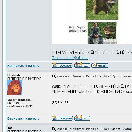
_________________
Г‡Г¤Г®Г°Г®ГўГјГї, Г¬ГЁГ°Г , ГіГ¤Г Г·ГЁ ГЁ Г¤
Tatiana_tetris@ukr.net
Вернуться к началу
Hashish
Добавлено: Четверг, Июля 17, 2014 7:57pm
Заголов
Г†ГЁГІГҐГ«Гј ГґГ®Г°ГіГ¬Г
Walk: Г“ГўГ Г¦Г ГҐГ¬Г»ГҐ ГЄГ®Г«Г«ГҐГЈГЁ, Гў Г
ГЇГ®Г¬Г­ГЁГІГҐ: whether - ГЄГ®ГІГ®Г°Г»Г©, weat
Зарегистрирован:
(Г‘) ГЎГ®Г°
06.03.2008
Сообщения: 1231
Вернуться к началу
Tet
Добавлено: Четверг, Июля 17, 2014 10:35pm
Заголо
Г†ГЁГІГҐГ«Гј ГґГ®Г°ГіГ¬Г