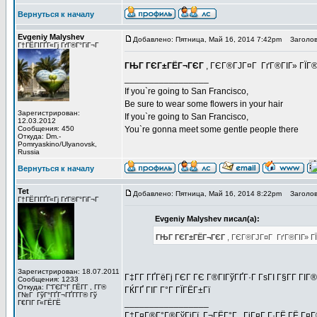
Вернуться к началу
Evgeniy Malyshev
Добавлено: Пятница, Май 16, 2014 7:42pm
Заголов
Г†ГЁГІГҐГ«Гј ГґГ®Г°ГіГ¬Г
ГЊГ ГЄГ±ГЁГ¬ГЄГ
, ГЄГ®ГЈГ¤Г ГґГ®ГІГ» ГЇГ® 
_________________
If you`re going to San Francisco,
Be sure to wear some flowers in your hair
Зарегистрирован:
If you`re going to San Francisco,
12.03.2012
Сообщения: 450
You`re gonna meet some gentle people there
Откуда: Dm.-
Pomryaskino/Ulyanovsk,
Russia
Вернуться к началу
Tet
Добавлено: Пятница, Май 16, 2014 8:22pm
Заголов
Г†ГЁГІГҐГ«Гј ГґГ®Г°ГіГ¬Г
Evgeniy Malyshev писал(а):
ГЊГ ГЄГ±ГЁГ¬ГЄГ
, ГЄГ®ГЈГ¤Г ГґГ®ГІГ» ГЇ
Зарегистрирован: 18.07.2011
Г‡Г­Г ГҐГёГј ГЄГ ГЄ Г®ГІГўГҐГ·Г ГѕГІ Г§Г­Г ГІ
Сообщения: 1233
Откуда: Г“ГЄГ°Г ГЁГ­Г , Г­Г®
ГЌГҐ ГІГ Г°Г ГЇГЁГ±Гї
Г№Г ГўГ°ГҐГ¬ГҐГ­Г­Г® Гў
_________________
Г€ГІГ Г«ГЁГЁ
Г‡Г¤Г®Г°Г®ГўГјГї, Г¬ГЁГ°Г , ГіГ¤Г Г·ГЁ ГЁ Г¤