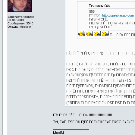
Tet писал(а):
555
Г‘Г Г©ГІ
http://speakasap.com
Зарегистрирован:
ГїГ§Г»ГЄГЁ.
03.06.2003
ГЊГ®Г¦ГҐГІ ГЄГ®Г¬Гі Г¤Г«Гї 
Сообщения: 3546
Откуда: Moscow
Г°Г Г§ГўГЁГІГЁГї.
Tet, ГІГ» Г­ГҐ 
ГЌГҐ ГЇГ°ГҐГЄГ°Г Г№Г ГҐГІГҐ Г¬ГҐГ­Гї 
Г‚Г±ГҐ, Г·ГҐГ¬ Г¬Г®ГЈГі , ГІГҐГ¬ ГЁ Г¤
Г® 1 Г·Г Г± Гў Г¤ГҐГ­Гј Г±Г¬Г®ГІГ°ГҐГІГ
Г±Г«Г®ГўГ® Гў ГІГЁГІГ°Г Гµ ГЇГ®Г«ГіГ·Г
ГЄГ°ГҐГІГ­Г® Г§Г Г­ГЁГ¬Г ГІГјГ±Гї - ГЅГ
ГЇГ°Г ГўГЁГ«Г®, Г¬Г®Г§ГЈ ГўГ®Г±ГЇГ°ГЁ
Г¬ГЁГ­ГіГІ, ГІГ® Г¬Г®Г¦Г­Г® ГЇГ®Г§Г Г­
ГґГҐГґГҐГЄГІГ®Г¬, Г·ГҐГ¬ ГІГіГЇГЁГІГ
(ГЅГІГ® Гї ГґГ Г±ГІГ Гѕ, ГЄГ ГЄГ Гї Гї Гі
ГЂ Г” Г€ Гѓ Г… Г’ Гњ !!!!!!!!!!!!!!!!!!!!!!!!!
Tet, Г¤Г ГЅГІГ® Г¦ГҐ ГЄГ«Г®Г­Г¤Г Г©ГЄ Г¤Г«
_________________
MaxiM