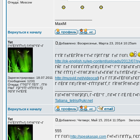
Откуда: Moscow
_________________
MaxiM
Вернуться к началу
Tet
Добавлено: Воскресенье, Марта 23, 2014 10:25am
З
Г†ГЁГІГҐГ«Гј ГґГ®Г°ГіГ¬Г
Г‘ГЇГ Г±ГЁГЎГ® Г‘Г«Г ГўГҐ Г§Г Г±Г Г©ГІ.
http://ok-english.ru/wp-content/uploads/2012/07/
ГЌГ Г±Г Г©ГІГҐ ГҐГ±ГІГј ГЁ Г¤Г° Г°Г Г§ГєГїГ±Г­Г
ГЋГ·ГҐГ­Гј Г¬Г­Г®ГЈГ® Г±Г«ГіГёГ Гѕ ГґГЁГ«ГјГ¬Г®
Зарегистрирован: 18.07.2011
http://musvid.net/videocat
) Г± Г Г­ГЈГ«ГЁГ©Г±ГЄГ
Сообщения: 1233
Г·ГЁГІГ ГІГј ГЇГ®Г¬ГҐГ­ГјГёГҐ, Г ГЇГ®ГЎГ®Г«ГјГ
Откуда: Г“ГЄГ°Г ГЁГ­Г , Г­Г®
Г№Г ГўГ°ГҐГ¬ГҐГ­Г­Г® Гў
_________________
Г€ГІГ Г«ГЁГЁ
Г‡Г¤Г®Г°Г®ГўГјГї, Г¬ГЁГ°Г , ГіГ¤Г Г·ГЁ ГЁ Г¤
Tatiana_tetris@ukr.net
Вернуться к началу
Tet
Добавлено: Четверг, Май 15, 2014 11:35pm
Заголов
Г†ГЁГІГҐГ«Гј ГґГ®Г°ГіГ¬Г
555
Г‘Г Г©ГІ
http://speakasap.com
Г¤Г«Гї ГІГҐГµ, ГЄГ