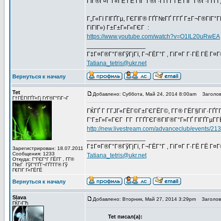
ГЇГ®Г¤Г Г«ГЁ ГЁ ГЇГ°Г®Г·ГҐГҐ ГЁ ГЇГ°Г®Г·ГҐГҐ
Г„Г«Гї ГІГҐГµ, ГЄГІГ® ГҐГ№ГҐ Г­ГҐ Г±Г¬Г®ГІГ°
ГіГІГ») Г±Г±Г»Г«ГЄГ :
https://www.youtube.com/watch?v=O1IL20uRwEA
_________________
Г‡Г¤Г®Г°Г®ГўГјГї, Г¬ГЁГ°Г , ГіГ¤Г Г·ГЁ ГЁ Г¤
Tatiana_tetris@ukr.net
Вернуться к началу
Tet
Добавлено: Суббота, Май 24, 2014 8:00am
Заголов
Г†ГЁГІГҐГ«Гј ГґГ®Г°ГіГ¬Г
ГЌГҐ Г Г­ГЈГ«ГЁГ©Г±ГЄГЁГ©, Г­Г® ГЁГ§ГіГ·ГҐГ­
Г‘Г±Г»Г«ГЄГ Г­Г Г­ГҐГЄГ®ГІГ®Г°Г»ГҐ ГІГҐГµГ­ГЁ
http://new.livestream.com/advanceclub/events/21
_________________
Г‡Г¤Г®Г°Г®ГўГјГї, Г¬ГЁГ°Г , ГіГ¤Г Г·ГЁ ГЁ Г¤
Зарегистрирован: 18.07.2011
Сообщения: 1233
Tatiana_tetris@ukr.net
Откуда: Г“ГЄГ°Г ГЁГ­Г , Г­Г®
Г№Г ГўГ°ГҐГ¬ГҐГ­Г­Г® Гў
Г€ГІГ Г«ГЁГЁ
Вернуться к началу
Slava
Добавлено: Вторник, Май 27, 2014 3:29pm
Заголово
ГЌГ‹ГЋ
Tet писал(а):