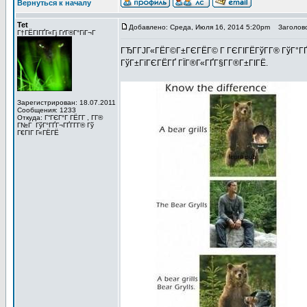
Вернуться к началу
Tet
Добавлено: Среда, Июля 16, 2014 5:20pm
Заголово
Г†ГЁГІГҐГ«Гј ГґГ®Г°ГіГ¬Г
ГЂГ­ГЈГ«ГЁГ©Г±ГЄГЁГ© Г ГЄГІГЁГўГ­Г® ГўГ°ГҐГ¬
ГўГ±ГїГЄГЁГҐ ГЇГ®Г«ГҐГ§Г­Г®Г±ГІГЁ.
Зарегистрирован: 18.07.2011
Сообщения: 1233
Откуда: Г“ГЄГ°Г ГЁГ­Г , Г­Г®
Г№Г ГўГ°ГҐГ¬ГҐГ­Г­Г® Гў
Г€ГІГ Г«ГЁГЁ