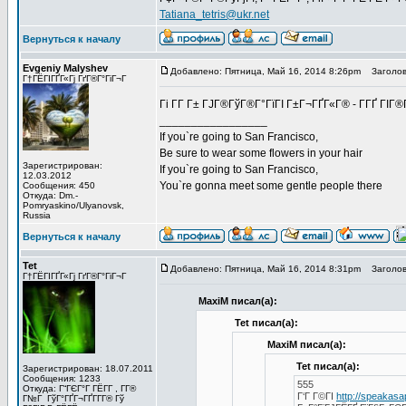
Tatiana_tetris@ukr.net
Вернуться к началу
Evgeniy Malyshev
Добавлено: Пятница, Май 16, 2014 8:26pm
Заголов
Г†ГЁГІГҐГ«Гј ГґГ®Г°ГіГ¬Г
Гі Г­Г Г± ГЈГ®ГўГ®Г°ГїГІ Г±Г¬ГҐГ«Г® - Г­ГҐ Г
_________________
If you`re going to San Francisco,
Be sure to wear some flowers in your hair
Зарегистрирован:
If you`re going to San Francisco,
12.03.2012
You`re gonna meet some gentle people there
Сообщения: 450
Откуда: Dm.-
Pomryaskino/Ulyanovsk,
Russia
Вернуться к началу
Tet
Добавлено: Пятница, Май 16, 2014 8:31pm
Заголов
Г†ГЁГІГҐГ«Гј ГґГ®Г°ГіГ¬Г
MaxiM писал(а):
Tet писал(а):
MaxiM писал(а):
Tet писал(а):
Зарегистрирован: 18.07.2011
Сообщения: 1233
555
Откуда: Г“ГЄГ°Г ГЁГ­Г , Г­Г®
Г‘Г Г©ГІ
http://speakas
Г№Г ГўГ°ГҐГ¬ГҐГ­Г­Г® Гў