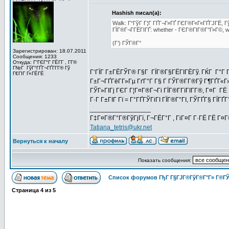
Hashish писал(а):
Walk: Г“ГўГ Г¦Г ГҐГ¬Г»ГҐ ГЄГ®Г«Г«ГҐГЈГЁ, Гў
ГЇГ®Г¬Г­ГЁГІГҐ: whether - ГЄГ®ГІГ®Г°Г»Г©, we
(Г‘) ГЎГ®Г°
Зарегистрирован: 18.07.2011
Сообщения: 1233
Откуда: Г“ГЄГ°Г ГЁГ­Г , Г­Г®
Г№Г ГўГ°ГҐГ¬ГҐГ­Г­Г® Гў
Г‘ГЇГ Г±ГЁГЎГ® Г§Г ГЇГ®Г§ГЁГІГЁГў. ГЌГ Г°Г
Г€ГІГ Г«ГЁГЁ
Г±Г¬ГҐГёГ­Г»Гµ ГґГ°Г Г§ Г ГЎГ®Г­Г®Гў Г¶ГҐГ«Г
ГЎГ»ГІГј ГЄГ Г¦Г¤Г®Г¬Гі ГЇГ®Г­ГїГІГ­Г®, Г¤Г ГЁ 
Г·Г Г±ГІГ Гї = Г°ГҐГЎГіГІ ГЇГ®Г°ГІ, ГЎГҐГ§ ГЇ
_________________
Г‡Г¤Г®Г°Г®ГўГјГї, Г¬ГЁГ°Г , ГіГ¤Г Г·ГЁ ГЁ Г¤
Tatiana_tetris@ukr.net
Вернуться к началу
Показать сообщения:
Список форумов ГђГ Г§ГЈГ®ГўГ®Г°Г» Г®ГЎ
Страница
4
из
5