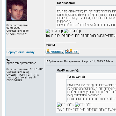
Tet писал(а):
ГЉГ ГЄ-ГІГ® Г°Г Г§ Г­Г ГіГ°Г®ГЄГҐ Г­Г Гё Гі
ГЈГ«ГЁГ©Г±ГЄГЁГ©, Г ГЇГ°ГҐГЇГ®Г¤ Г­ГҐ ГіГ¤Г
ГІГҐГ°ГҐГ±Г®ГўГ Г«ГЁГ±Гј ГЇГ°ГЁГ·ГЁГ­Г®Г© 
Г¤Г®Г¬Г ".
Г‚Г®ГІ ГЁ Гі Г¬ГҐГ­Гї ГЇГ°Г®ГЎГ«ГҐГ¬Г Гў Г¤Г
Зарегистрирован:
03.06.2003
Сообщения: 3546
Откуда: Moscow
Tet, Г ГІГ» ГЄГіГ¤Г ГіГ·ГЁГІГјГ±Гї ГµГ®Г¤ГЁГё
_________________
MaxiM
Вернуться к началу
Tet
Добавлено: Воскресенье, Августа 11, 2013 7:18am
З
Г†ГЁГІГҐГ«Гј ГґГ®Г°ГіГ¬Г
Зарегистрирован: 18.07.2011
MaxiM писал(а):
Сообщения: 1233
Откуда: Г“ГЄГ°Г ГЁГ­Г , Г­Г®
Tet писал(а):
Г№Г ГўГ°ГҐГ¬ГҐГ­Г­Г® Гў
Г€ГІГ Г«ГЁГЁ
ГЉГ ГЄ-ГІГ® Г°Г Г§ Г­Г ГіГ°Г®ГЄГҐ Г
ГЈГ«ГЁГ©Г±ГЄГЁГ©, Г ГЇГ°ГҐГЇГ®Г¤ Г­Г
ГІГҐГ°ГҐГ±Г®ГўГ Г«ГЁГ±Гј ГЇГ°ГЁГ·ГЁ
Г±ГўГ®ГҐГЈГ® Г¤Г®Г¬Г ".
Г‚Г®ГІ ГЁ Гі Г¬ГҐГ­Гї ГЇГ°Г®ГЎГ«ГҐГ¬
Tet, Г ГІГ» ГЄГіГ¤Г ГіГ·ГЁГІГјГ±Гї ГµГ