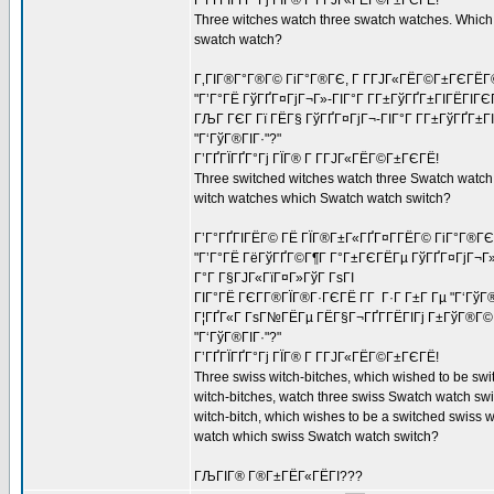
Г’ГҐГЇГҐГ°Гј ГЇГ® Г Г­ГЈГ«ГЁГ©Г±ГЄГЁ!
Three witches watch three swatch watches. Which
swatch watch?
Г‚ГІГ®Г°Г®Г© ГіГ°Г®ГЄ, Г Г­ГЈГ«ГЁГ©Г±ГЄГЁГ© 
"Г’Г°ГЁ ГўГҐГ¤ГјГ¬Г»-ГІГ°Г Г­Г±ГўГҐГ±ГІГЁГІГЄГ
ГЉГ ГЄГ Гї ГЁГ§ ГўГҐГ¤ГјГ¬-ГІГ°Г Г­Г±ГўГҐГ±Г
"Г‘ГўГ®ГІГ·"?"
Г’ГҐГЇГҐГ°Гј ГЇГ® Г Г­ГЈГ«ГЁГ©Г±ГЄГЁ!
Three switched witches watch three Swatch watch
witch watches which Swatch watch switch?
Г’Г°ГҐГІГЁГ© ГЁ ГЇГ®Г±Г«ГҐГ¤Г­ГЁГ© ГіГ°Г®ГЄ
"Г’Г°ГЁ ГёГўГҐГ©Г¶Г Г°Г±ГЄГЁГµ ГўГҐГ¤ГјГ¬Г»
Г°Г Г§ГЈГ«ГїГ¤Г»ГўГ ГѕГІ
ГІГ°ГЁ ГЄГ­Г®ГЇГ®Г·ГЄГЁ Г­Г Г·Г Г±Г Гµ "Г‘Гў
Г¦ГҐГ«Г ГѕГ№ГЁГµ ГЁГ§Г¬ГҐГ­ГЁГІГј Г±ГўГ®Г© Г
"Г‘ГўГ®ГІГ·"?"
Г’ГҐГЇГҐГ°Гј ГЇГ® Г Г­ГЈГ«ГЁГ©Г±ГЄГЁ!
Three swiss witch-bitches, which wished to be swi
witch-bitches, watch three swiss Swatch watch sw
witch-bitch, which wishes to be a switched swiss w
watch which swiss Swatch watch switch?
ГЉГІГ® Г®Г±ГЁГ«ГЁГІ???