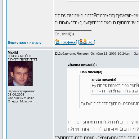
Г’Г ГЄ ГЅГІГ® Гі ГІГҐГЎГї ГҐГ±ГІГј ГўГ®Г§Г¬Г
Г±ГІГ»Г¤ГЁГ±Гј!Г¤ГўГЁГЈГ Г©Г±Гї ГўГЇГҐГ°ВёГ
_________________
Oh, shit!!!)))
Вернуться к началу
MaxiM
Добавлено: Четверг, Октября 12, 2006 10:24am
Заго
ГЃГіГ¤ГіГ№ГЁГ©
Г Г¬ГҐГ°ГЁГЄГ Г­ГҐГ¶
zhanna писал(а):
Dan писал(а):
anuta писал(а):
Hy ГІГ ГЄ ГЄГ®Г­Г·Г Г© Г®ГЎГ
Зарегистрирован:
ГІГ Г¬ Г­Г Г®ГЎГ№Г ГҐГёГјГ±Г
03.06.2003
Сообщения: 3546
Откуда: Moscow
Гџ Г¤Г Г¦ГҐ Г­ГҐ Г§Г­Г Гѕ ГЄГ®Г
Г’Г ГЄ ГЅГІГ® Гі ГІГҐГЎГї ГҐГ±ГІГј Гў
ГЎГ®Г«ГјГёГҐ!Г­ГҐ Г±ГІГ»Г¤ГЁГ±Гј!Г¤Г
ГЋГЇГІГЁГ¬ГЁГ±ГІГ®Г¬ ГЎГ®Г«ГјГёГҐ Гі Г­Г Г±