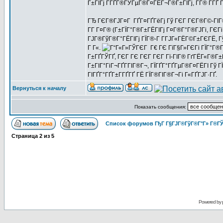
Г±ГІГј Г­ГҐГ®ГЎГµГ®Г¤ГЁГ¬Г®Г±ГІГј, Г­Г® Г­ГҐ Г
ГЂ ГЄГ®ГЈГ¤Г ГҐГ¤ГҐГёГј Гў ГЄГ ГЄГ®Г©-ГІГ® 
Г­Г Г¤Г® (Г±ГЇГ°Г®Г±ГЁГІГј Г¤Г®Г°Г®ГЈГі, ГЄГіГЇ
ГЈГ®ГўГ®Г°ГЁГІГј ГЇГ®-Г Г­ГЈГ«ГЁГ©Г±ГЄГЁ, Гў
Г Г«.
Г€ ГЄ ГїГ§Г»ГЄГі ГЇГ°Г®Г
Г±ГҐГЎГҐ, ГЄГ ГЄ ГЄГ ГЄГ Гї-ГІГ® ГґГЁГ«Г®Г±Г
Г±ГІГ°ГіГ¬ГҐГ­ГІГ®Г¬, ГЇГҐГ°ГҐГµГ®Г¤ГЁГІ Гў ГЇ
ГІГҐГ°ГҐГ±Г­ГҐГҐ ГЁ ГЇГ®ГІГ®Г¬Гі Г«ГҐГЈГ·ГҐ.
Вернуться к началу
Показать сообщения:
Список форумов ГђГ Г§ГЈГ®ГўГ®Г°Г» Г®ГЎ
Страница
2
из
5
Powered by