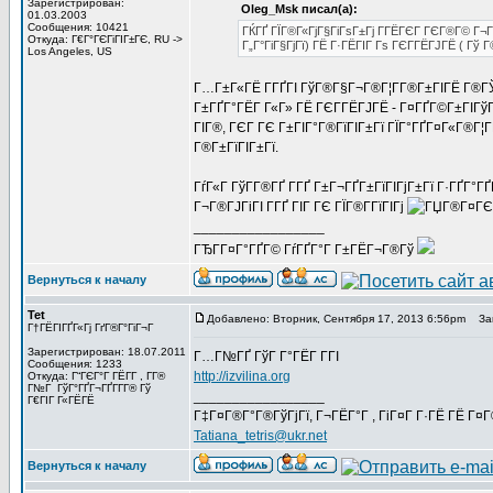
Зарегистрирован:
Oleg_Msk писал(а):
01.03.2003
Сообщения: 10421
ГЌГҐ ГЇГ®Г«ГјГ§ГіГѕГ±Гј Г­ГЁГЄГ ГЄГ®Г© Г¬
Откуда: Г€Г°ГЄГіГІГ±ГЄ, RU ->
Г„Г°ГіГ§ГјГї) ГЁ Г·ГЁГІГ Гѕ ГЄГ­ГЁГЈГЁ ( Гў 
Los Angeles, US
Г…Г±Г«ГЁ Г­ГҐГІ ГўГ®Г§Г¬Г®Г¦Г­Г®Г±ГІГЁ Г®ГЎ
Г±ГҐГ°ГЁГ Г«Г» ГЁ ГЄГ­ГЁГЈГЁ - Г¤ГҐГ©Г±ГІГўГ
ГІГ®, ГЄГ ГЄ Г±ГІГ°Г®ГїГІГ±Гї ГЇГ°ГҐГ¤Г«Г®Г¦ГҐ
Г®Г±ГїГІГ±Гї.
ГѓГ«Г ГўГ­Г®ГҐ Г­ГҐ Г±Г¬ГҐГ±ГїГІГјГ±Гї Г·ГҐГ°Г
Г¬Г®ГЈГіГІ Г­ГҐ ГІГ ГЄ ГЇГ®Г­ГїГІГј
_________________
ГЂГ­Г¤Г°ГҐГ© ГѓГҐГ°Г Г±ГЁГ¬Г®Гў
Вернуться к началу
Tet
Добавлено: Вторник, Сентября 17, 2013 6:56pm
Заго
Г†ГЁГІГҐГ«Гј ГґГ®Г°ГіГ¬Г
Зарегистрирован: 18.07.2011
Г…Г№ГҐ ГўГ Г°ГЁГ Г­ГІ
Сообщения: 1233
http://izvilina.org
Откуда: Г“ГЄГ°Г ГЁГ­Г , Г­Г®
Г№Г ГўГ°ГҐГ¬ГҐГ­Г­Г® Гў
_________________
Г€ГІГ Г«ГЁГЁ
Г‡Г¤Г®Г°Г®ГўГјГї, Г¬ГЁГ°Г , ГіГ¤Г Г·ГЁ ГЁ Г¤
Tatiana_tetris@ukr.net
Вернуться к началу