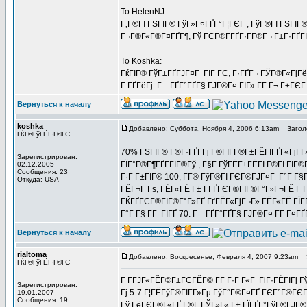
To HelenNJ:
Г‚Г®ГІ ГЅГІГ® ГўГ»Г¤ГҐГ°Г¦ГЄГ , ГўГ®ГІ ГЅГІГ®
Г¬Г®Г«Г®Г¤ГҐГ¶, Гў ГЄГ®Г­ГҐГ·Г­Г®Г¬ Г±Г·ГҐГ
To Koshka:
ГќГІГ® ГўГ±ГҐГЈГ¤Г ГІГ ГЄ, Г·ГҐГ¬ ГЎГ®Г«ГјГёГҐ
Г ГҐГёГј. Г—ГҐГ°ГҐГ§ ГЈГ®Г¤ ГІГ» Г­Г Г¬ Г±ГЄГ
Вернуться к началу
koshka
Добавлено: Суббота, Ноября 4, 2006 6:13am
Заголо
ГЌГ®ГўГЁГ·Г®ГЄ
70% ГЅГІГ® Г®Г·ГҐГ­Гј Г®ГІГ­Г®Г±ГЁГІГҐГ«ГјГ­Г
Зарегистрирован:
ГЇГ°Г®Г¶ГҐГ­ГІГ®Гў , Г§Г ГўГЁГ±ГЁГІ Г®ГІ ГІГ®
02.12.2005
Сообщения: 23
Г·Г Г±ГІГ® 100, Г­Г® ГўГ®ГІ ГЄГ®ГЈГ¤Г Г°Г Г§Г
Откуда: USA
ГЁГ¬Г Гѕ, ГЁГ«ГЁ Г± Г­ГҐГЄГ®ГІГ®Г°Г»Г¬ГЁ Г ГґГ°
ГЌГҐГЄГ®ГІГ®Г°Г»ГҐ ГґГЁГ«ГјГ¬Г» ГЁГ«ГЁ ГЇГҐ
Г°Г Г§ Г­Г ГІГҐ 70. Г—ГҐГ°ГҐГ§ ГЈГ®Г¤ Г­Г Г¤ГҐ
Вернуться к началу
rialtoma
Добавлено: Воскресенье, Февраля 4, 2007 9:23am
З
ГЌГ®ГўГЁГ·Г®ГЄ
Г Г­ГЈГ«ГЁГ©Г±ГЄГЁГ© Г­Г Г·Г Г«Г ГіГ·ГЁГІГј 
Зарегистрирован:
Гј 5-7 Г¦ГЁГўГ®ГІГ­Г»Гµ ГўГ°Г®Г¤ГҐ ГЄГ°Г®ГЄГ 
19.01.2007
Сообщения: 19
Гў ГёГЄГ®Г«ГҐ Г®Г­ ГЎГ»Г« Г± ГЇГҐГ°ГўГ®ГЈГ® 