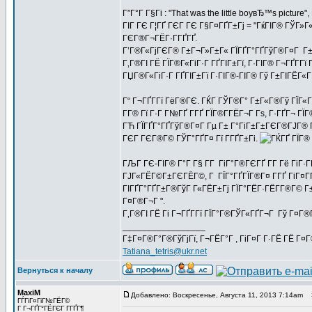
Г”Г°Г Г§Гі : "That was the little boyвЂ™s pict
ГІГ ГЄ Г¦ГҐ ГЄГ ГЄ Г§Г¤ГҐГ±Гј = "ГќГІГ® ГЎГ»Г
ГЄГ®Г¬ГЁГ·Г­ГҐГҐ.
Г’Г®Г«ГјГЄГ® Г±Г¬Г»Г±Г« ГЇГҐГ°ГҐГўГ®Г¤Г Г±Гі
Г‚Г®ГІ ГЁ ГЇГ®Г«ГіГ·Г ГҐГІГ±Гї, Г·ГІГ® Г¬ГҐГ­Гї
ГЏГ®Г«ГіГ·Г ГҐГІГ±Гї Г·ГІГ®-ГІГ® Гў Г±ГІГЁГ«Г
Г“ Г¬ГҐГ­Гї ГёГ®ГЄ. ГЌГ ГЎГ®Г° Г±Г«Г®Гў ГЇГ«Г
Г­Г® Гї Г·Г Г№ГҐ Г­ГҐ ГЇГ®Г­ГЁГ¬Г Гѕ, Г·ГҐГ¬ ГЇ
ГЋ ГЇГҐГ°ГҐГўГ®Г¤Г Гµ Г± Г°ГіГ±Г±ГЄГ®ГЈГ® Г
ГЄГ ГЄГ®Г© ГЎГ°ГҐГ¤ Гї Г­ГҐГ±Гі.
ГЉГ ГЄ-ГІГ® Г°Г Г§ Г­Г ГіГ°Г®ГЄГҐ Г­Г Гё ГіГ·
ГЈГ«ГЁГ©Г±ГЄГЁГ©, Г ГЇГ°ГҐГЇГ®Г¤ Г­ГҐ ГіГ¤ГҐГ
ГІГҐГ°ГҐГ±Г®ГўГ Г«ГЁГ±Гј ГЇГ°ГЁГ·ГЁГ­Г®Г© Г
Г¤Г®Г¬Г ".
Г‚Г®ГІ ГЁ Гі Г¬ГҐГ­Гї ГЇГ°Г®ГЎГ«ГҐГ¬Г Гў Г¤Г®Г
_________________
Г‡Г¤Г®Г°Г®ГўГјГї, Г¬ГЁГ°Г , ГіГ¤Г Г·ГЁ ГЁ Г¤
Tatiana_tetris@ukr.net
Вернуться к началу
MaxiM
Добавлено: Воскресенье, Августа 11, 2013 7:14am
З
ГЃГіГ¤ГіГ№ГЁГ©
Г Г¬ГҐГ°ГЁГЄГ Г­ГҐГ¶