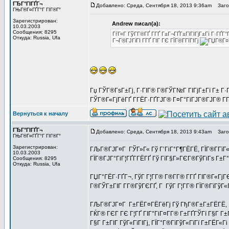
ГЂГ°ГІГҐГ¬
Добавлено: Среда, Сентября 18, 2013 9:36am
Загол
ГЊГ®Г¤ГҐГ°Г ГІГ®Г°
Зарегистрирован:
Andrew писал(а):
10.03.2003
Сообщения: 8295
ГѓГ«Г ГўГ­Г®ГҐ Г­ГҐ Г±Г¬ГҐГ±ГїГІГјГ±Гї Г·ГҐГ°
Откуда: Russia, Ufa
Г¬Г®ГЈГіГІ Г­ГҐ ГІГ ГЄ ГЇГ®Г­ГїГІГј
Гџ ГЎГ®ГѕГ±Гј, Г·ГІГ® Г®ГЎГ№Г ГІГјГ±Гї Г± Г
ГЎГ®Г«ГјГёГҐ Г­ГЁГ·ГҐГЈГ® Г¤Г°ГіГЈГ®ГЈГ® Г­Г
Вернуться к началу
ГЂГ°ГІГҐГ¬
Добавлено: Среда, Сентября 18, 2013 9:43am
Загол
ГЊГ®Г¤ГҐГ°Г ГІГ®Г°
Зарегистрирован:
ГЉГ®ГЈГ¤Г ГЎГ»Г« Гў Г’ГіГ°Г¶ГЁГЁ, ГЇГ®Г­ГїГ«,
10.03.2003
ГЇГ®ГЈГ°ГіГ¦ГҐГ­ГЁГҐ Гў ГїГ§Г»ГЄГ®ГўГіГѕ Г±Г°
Сообщения: 8295
Откуда: Russia, Ufa
ГЏГ°ГЁГ·ГҐГ¬, ГўГ Г¦Г­Г® Г®Г­Г® Г­ГҐ ГІГ®Г«ГјГ
Г®ГЎГ±ГІГ Г­Г®ГўГЄГҐ, Г ГўГ Г¦Г­Г® ГЇГ®ГїГўГ
ГЉГ®ГЈГ¤Г Г±ГЁГ¤ГЁГёГј Гў ГђГ®Г±Г±ГЁГЁ, ГІГ®
ГЌГ® ГЄГ ГЄ Г¦ГҐ ГІГ°ГіГ¤Г­Г® Г±ГҐГЎГї Г§Г Г±
Г§Г Г±ГІГ ГўГ«ГїГІГј, ГЇГ°Г®ГїГўГ«ГїГї Г±ГЁГ«Гі