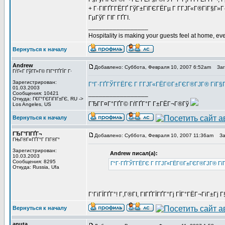
+ Г·ГІГҐГ­ГЁГҐ ГўГ±ГїГЄГЁГµ Г Г­ГЈГ«Г®ГїГ§Г»Г
ГµГўГ ГІГ ГҐГІ.
_________________
Hospitality is making your guests feel at home, eve
Вернуться к началу
Andrew
Добавлено: Суббота, Февраля 10, 2007 6:52am
Заго
ГѓГ«Г ГўГ­Г»Г© ГІГ°ГҐГЇГ Г·
Зарегистрирован:
Г“Г·ГҐГЎГ­ГЁГЄ Г Г­ГЈГ«ГЁГ©Г±ГЄГ®ГЈГ® ГїГ
01.03.2003
_________________
Сообщения: 10421
Откуда: Г€Г°ГЄГіГІГ±ГЄ, RU ->
ГЂГ­Г¤Г°ГҐГ© ГѓГҐГ°Г Г±ГЁГ¬Г®Гў
Los Angeles, US
Вернуться к началу
ГЂГ°ГІГҐГ¬
Добавлено: Суббота, Февраля 10, 2007 11:36am
Заг
ГЊГ®Г¤ГҐГ°Г ГІГ®Г°
Зарегистрирован:
Andrew писал(а):
10.03.2003
Сообщения: 8295
Г“Г·ГҐГЎГ­ГЁГЄ Г Г­ГЈГ«ГЁГ©Г±ГЄГ®ГЈГ® Г
Откуда: Russia, Ufa
Г‘ГіГЇГҐГ°! Г‚Г®ГІ, ГІГҐГЇГҐГ°Гј ГЇГ°ГЁГ¬ГіГ±Гј
Вернуться к началу
anuta