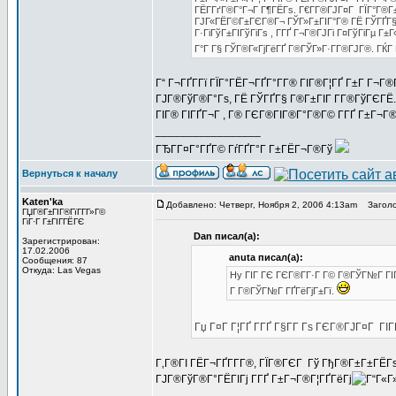
ГЁГ­ГґГ®Г°Г¬Г Г¶ГЁГѕ. Г€Г­Г®ГЈГ¤Г ГЇГ°Г®Г±ГІ
ГЈГ«ГЁГ©Г±ГЄГ®Г¬ ГЎГ»Г±ГІГ°Г® ГЁ ГЎГҐГ§ 
Г·ГіГўГ±ГІГўГіГѕ , Г­ГҐ Г¬Г®ГЈГі Г¤ГўГіГµ Г±Г
Г°Г Г§ ГЎГ®Г«ГјГёГҐ Г®ГЎГ»Г·Г­Г®ГЈГ®. ГЌГ
Г“ Г¬ГҐГ­Гї ГЇГ°ГЁГ¬ГҐГ°Г­Г® ГІГ®Г¦ГҐ Г±Г Г¬
ГЈГ®ГўГ®Г°Гѕ, ГЁ ГЎГҐГ§ Г®Г±ГІГ Г­Г®ГўГЄГЁ.
ГІГ® ГІГҐГ¬Г , Г® ГЄГ®ГІГ®Г°Г®Г© Г­ГҐ Г±Г¬Г®
_________________
ГЂГ­Г¤Г°ГҐГ© ГѓГҐГ°Г Г±ГЁГ¬Г®Гў
Вернуться к началу
Katen'ka
Добавлено: Четверг, Ноября 2, 2006 4:13am
Заголо
ГЏГ®Г±ГІГ®ГїГ­Г­Г»Г©
ГіГ·Г Г±ГІГ­ГЁГЄ
Dan писал(а):
Зарегистрирован:
17.02.2006
anuta писал(а):
Сообщения: 87
Откуда: Las Vegas
Hy ГІГ ГЄ ГЄГ®Г­Г·Г Г© Г®ГЎГ№Г ГІГј
Г Г®ГЎГ№Г ГҐГёГјГ±Гї.
Гџ Г¤Г Г¦ГҐ Г­ГҐ Г§Г­Г Гѕ ГЄГ®ГЈГ¤Г ГІ
Г‚Г®ГІ ГЁГ¬ГҐГ­Г­Г®, ГЇГ®ГЄГ Гў ГђГ®Г±Г±ГЁГѕ 
ГЈГ®ГўГ®Г°ГЁГІГј Г­ГҐ Г±Г¬Г®Г¦ГҐГёГј