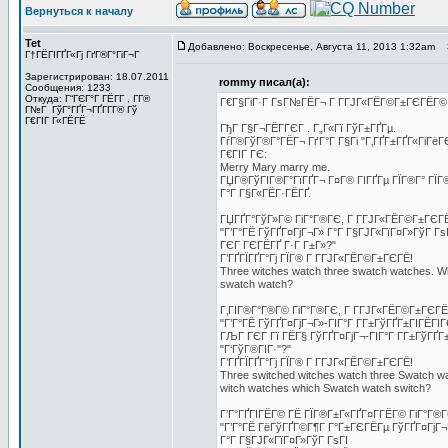
Вернуться к началу
Tet
Добавлено: Воскресенье, Августа 11, 2013 1:32am
З
Г†ГЁГІГҐГ«Гј ГґГ®Г°ГіГ¬Г
Зарегистрирован: 18.07.2011
rommy писал(а):
Сообщения: 1233
Откуда: Г“ГЄГ°Г ГЁГ­Г , Г­Г®
Г€Г§ГіГ·Г ГѕГ№ГЁГ¬ Г Г­ГЈГ«ГЁГ©Г±ГЄГЁГ©
Г№Г ГўГ°ГҐГ¬ГҐГ­Г­Г® Гў
Г€ГІГ Г«ГЁГЁ
ГђГ Г§Г¬ГЁГ­ГЄГ . Г„Г«Гї ГўГ±ГҐГµ.
ГѓГ®ГўГ®Г°ГЁГ¬ ГґГ°Г Г§Гі "Г‚ГҐГ±ГҐГ«ГіГёГ
Г€ГІГ ГЄ:
Merry Mary marry me.
ГЏГ®ГўГІГ®Г°ГїГҐГ¬ Г¤Г® ГІГҐГµ ГЇГ®Г° ГЇ
Г°Г Г§Г«ГЁГ·ГЁГҐ.
ГЏГҐГ°ГўГ»Г© ГіГ°Г®ГЄ, Г Г­ГЈГ«ГЁГ©Г±ГЄГЁ
"Г’Г°ГЁ ГўГҐГ¤ГјГ¬Г» Г°Г Г§ГЈГ«ГїГ¤Г»ГўГ Гѕ
ГЄГ ГЄГЁГҐ Г·Г Г±Г»?"
Г’ГҐГЇГҐГ°Гј ГЇГ® Г Г­ГЈГ«ГЁГ©Г±ГЄГЁ!
Three witches watch three swatch watches. W
swatch watch?
Г‚ГІГ®Г°Г®Г© ГіГ°Г®ГЄ, Г Г­ГЈГ«ГЁГ©Г±ГЄГЁГ
"Г’Г°ГЁ ГўГҐГ¤ГјГ¬Г»-ГІГ°Г Г­Г±ГўГҐГ±ГІГЁГІ
ГЉГ ГЄГ Гї ГЁГ§ ГўГҐГ¤ГјГ¬-ГІГ°Г Г­Г±ГўГҐГ
"Г‘ГўГ®ГІГ·"?"
Г’ГҐГЇГҐГ°Гј ГЇГ® Г Г­ГЈГ«ГЁГ©Г±ГЄГЁ!
Three switched witches watch three Swatch w
witch watches which Swatch watch switch?
Г’Г°ГҐГІГЁГ© ГЁ ГЇГ®Г±Г«ГҐГ¤Г­ГЁГ© ГіГ°Г®
"Г’Г°ГЁ ГёГўГҐГ©Г¶Г Г°Г±ГЄГЁГµ ГўГҐГ¤ГјГ¬
Г°Г Г§ГЈГ«ГїГ¤Г»ГўГ ГѕГІ