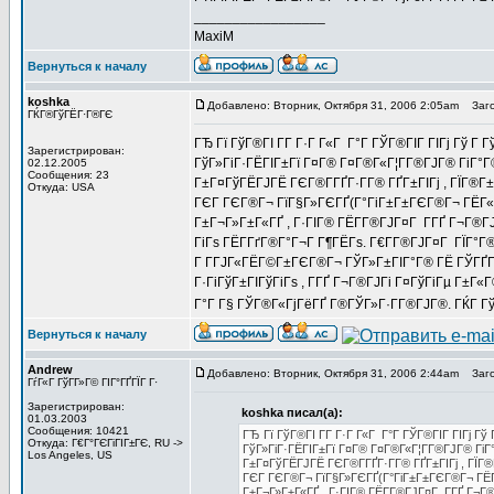
_________________
MaxiM
Вернуться к началу
koshka
Добавлено: Вторник, Октября 31, 2006 2:05am
Заго
ГЌГ®ГўГЁГ·Г®ГЄ
ГЂ Гї ГўГ®ГІ Г­Г Г·Г Г«Г Г°Г ГЎГ®ГІГ ГІГј Гў Г
Зарегистрирован:
ГўГ»ГіГ·ГЁГІГ±Гї Г¤Г® Г¤Г®Г«Г¦Г­Г®ГЈГ® ГіГ°Г®
02.12.2005
Сообщения: 23
Г±Г¤ГўГЁГЈГЁ ГЄГ®Г­ГҐГ·Г­Г® ГҐГ±ГІГј , ГЇГ®Г±Г
Откуда: USA
ГЄГ ГЄГ®Г¬ ГїГ§Г»ГЄГҐ(Г°ГіГ±Г±ГЄГ®Г¬ ГЁГ«ГЁ 
Г±Г¬Г»Г±Г«ГҐ , Г·ГІГ® ГЁГ­Г®ГЈГ¤Г Г­ГҐ Г¬Г®ГЈ
ГіГѕ ГЁГ­ГґГ®Г°Г¬Г Г¶ГЁГѕ. Г€Г­Г®ГЈГ¤Г ГЇГ°Г®Г
Г Г­ГЈГ«ГЁГ©Г±ГЄГ®Г¬ ГЎГ»Г±ГІГ°Г® ГЁ ГЎГҐГ
Г·ГіГўГ±ГІГўГіГѕ , Г­ГҐ Г¬Г®ГЈГі Г¤ГўГіГµ Г±Г«Г
Г°Г Г§ ГЎГ®Г«ГјГёГҐ Г®ГЎГ»Г·Г­Г®ГЈГ®. ГЌГ Г
Вернуться к началу
Andrew
Добавлено: Вторник, Октября 31, 2006 2:44am
Заго
ГѓГ«Г ГўГ­Г»Г© ГІГ°ГҐГЇГ Г·
Зарегистрирован:
koshka писал(а):
01.03.2003
Сообщения: 10421
ГЂ Гї ГўГ®ГІ Г­Г Г·Г Г«Г Г°Г ГЎГ®ГІГ ГІГј Гў
Откуда: Г€Г°ГЄГіГІГ±ГЄ, RU ->
ГўГ»ГіГ·ГЁГІГ±Гї Г¤Г® Г¤Г®Г«Г¦Г­Г®ГЈГ® ГіГ°
Los Angeles, US
Г±Г¤ГўГЁГЈГЁ ГЄГ®Г­ГҐГ·Г­Г® ГҐГ±ГІГј , ГЇГ®Г
ГЄГ ГЄГ®Г¬ ГїГ§Г»ГЄГҐ(Г°ГіГ±Г±ГЄГ®Г¬ ГЁГ«Г
Г±Г¬Г»Г±Г«ГҐ , Г·ГІГ® ГЁГ­Г®ГЈГ¤Г Г­ГҐ Г¬Г®