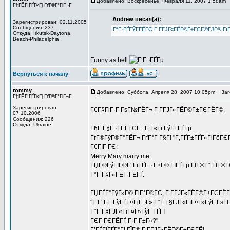
Добавлено: Воскресенье, Февраля 11, 2007 1:58am
Г†ГЁГІГҐГ«Гј ГґГ®Г°ГіГ¬Г
Andrew писал(а):
Зарегистрирован: 02.11.2005
Сообщения: 237
Г“Г·ГҐГЎГ­ГЁГЄ Г Г­ГЈГ«ГЁГ©Г±ГЄГ®ГЈГ® Г
Откуда: Irkutsk-Daytona
Beach-Philadelphia
Funny as hell
Вернуться к началу
rommy
Добавлено: Суббота, Апреля 28, 2007 10:05pm
Заго
Г†ГЁГІГҐГ«Гј ГґГ®Г°ГіГ¬Г
Зарегистрирован:
Г€Г§ГіГ·Г ГѕГ№ГЁГ¬ Г Г­ГЈГ«ГЁГ©Г±ГЄГЁГ©.
07.10.2006
Сообщения: 226
Откуда: Ukraine
ГђГ Г§Г¬ГЁГ­ГЄГ . Г„Г«Гї ГўГ±ГҐГµ.
ГѓГ®ГўГ®Г°ГЁГ¬ ГґГ°Г Г§Гі "Г‚ГҐГ±ГҐГ«ГіГёГЄГ
Г€ГІГ ГЄ:
Merry Mary marry me.
ГЏГ®ГўГІГ®Г°ГїГҐГ¬ Г¤Г® ГІГҐГµ ГЇГ®Г° ГЇГ®
Г°Г Г§Г«ГЁГ·ГЁГҐ.
ГЏГҐГ°ГўГ»Г© ГіГ°Г®ГЄ, Г Г­ГЈГ«ГЁГ©Г±ГЄГЁГ©
"Г’Г°ГЁ ГўГҐГ¤ГјГ¬Г» Г°Г Г§ГЈГ«ГїГ¤Г»ГўГ ГѕГІ
Г°Г Г§ГЈГ«ГїГ¤Г»ГўГ ГҐГІ
ГЄГ ГЄГЁГҐ Г·Г Г±Г»?"