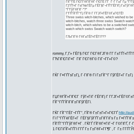
ГІГ°ГЁ ГЄГ­Г®ГЇГ®Г·ГЄГЁ Г­Г Г·Г Г±Г Гµ "Г‘
Г¦ГҐГ«Г ГѕГ№ГЁГµ ГЁГ§Г¬ГҐГ­ГЁГІГј Г±ГўГ®Г©
"Г‘ГўГ®ГІГ·"?"
Г’ГҐГЇГҐГ°Гј ГЇГ® Г Г­ГЈГ«ГЁГ©Г±ГЄГЁ!
Three swiss witch-bitches, which wished to be
witch-bitches, watch three swiss Swatch watc
witch-bitch, which wishes to be a switched swis
watch which swiss Swatch watch switch?
ГЉГІГ® Г®Г±ГЁГ«ГЁГІ???
rommy, Г‚Г» ГЁГ§ ГЄГ ГЄГ®ГЈГ® Г­Г Г±ГҐГ«ГҐГ­Г
ГЋГІГЄГіГ¤Г ГІГ ГЄГ®Г© ГіГ¬Г­Г»Г©?
ГЌГ Г¤ГҐГѕГ±Гј, Г·ГІГ® Гї Г±ГЇГ°Г ГўГЁГ«Г Г±Г
ГЏГ®ГЇГ»ГІГЄГ ГўГ»ГіГ·ГЁГІГј Г Г­ГЈГ«ГЁГ©Г±Г
ГЇГ°ГҐГЇГїГІГ±ГІГўГЁГї.
ГЌГ ГЇГ°ГЁГ¬ГҐГ°, ГЇГ® Г±Г±Г»Г«ГЄГҐ
http://au
Гї Г°ГҐГёГЁГ«Г ГЁГ§ГўГҐГ±ГІГ­ГіГѕ Г± Г¤ГҐГІГ±Г
ГЇГҐГ°ГҐГўГ®Г¤Г . ГЌГҐ ГЇГ®Г¤ГіГ¬Г Г©ГІГҐ, Г·Г
1 ГЄГіГЇГ«ГҐГІ Г­ГҐ Г± Г±Г®Г«Г­Г¶Г , Г Г± Г­ГҐГЎГ 