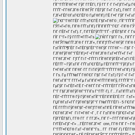
ГЇГ°ГҐГЇГ®Г¤Г ГўГ Г­ГЁГї, Гў Г­Г Г·Г Г«ГјГ­Г»Гµ
Г­ГҐГ¬Г­Г®ГЈГ® ГЇГ®ГЎГ ГЁГўГ Г«Г Г±Гј, Г®Г­Г 
ГЈГ«ГЁГ©Г±ГЄГЁГ© ГµГ®ГІГј ГЁ Г¤Г ГўГ Г«Г±Г
; ГЇГ°ГҐГ
ГЎГ»Г«Г®, ГІГ® ГҐГ±ГІГј ГЇГїГІГҐГ°ГЄГ -ГІГ® ГЎ
ГіГ·ГЁГ«Г Г±Гј. Г‚ ГіГ­ГЁГўГҐГ°ГҐ - (ГЁГ§ГіГ·Г
ГЇГ Г°Г» Гў Г­ГҐГ¤ГҐГ«Гѕ
, ГІГҐ 
Г®ГЎГ№ГҐГЈГ® Г Г­ГЈГ«, ГІГїГ¦ГҐГ«Г®ГўГ ГІГ® Г
Г±ГЇГҐГ¶ГЁГ Г«ГЁГ§ГЁГ°Г®ГўГ Г­Г­Г®Г¬ - Г§Г Г¬
ГЈГ®ГўГ®Г°ГЁГІГј+Г¬Г­Г®ГЈГ® Г±Г¤ГҐГ«Г Г«Г Г¤Г
Г’Г®ГЈГ¤Г Г¦ГҐ Гі Г¬ГҐГ­Гї ГЇГ®ГїГўГЁГ«Г±Гї ГЁ
ГЁГҐГ¬ ГўГ±ГїГ·ГҐГ±ГЄГЁГµ ГЁГ­ГІГҐГ°ГўГјГѕ 
Г¤Г®Г±ГІГ ГІГ®Г·Г­Г Гї ГіГўГҐГ°ГҐГ­Г­Г®Г±ГІГј Гў
Г Гѕ. Гџ ГҐГ№ГҐ Г®ГЄГ Г§Г Г«Г Г±Гј Гў Г¬Г Г«
Г®Г±ГІГ°Г Г­Г­Г»Гµ Г±ГІГіГ¤ГҐГ­ГІГ®Гў, Г­ГҐГЇГ°
ГµГўГ Г«ГЁГ«ГЁ Г¬Г®ГҐ ГіГ¬ГҐГ­ГЁГҐ ГЎГ»Г±ГІГ°Г
Г°Г Г§ГЈГ®ГўГ®Г°Г­ГіГѕ Г°ГҐГ·Гј. Г…Г±ГІГҐГ±
ГЁГ¬ГҐГ­Г­Г® Гў ГўГ®Г±ГЇГ°ГЁГїГІГЁГЁ Г­Г Г±Г«
ГЏГ®Г±Г«ГҐ ГўГ®Г§ГўГ°Г Г№ГҐГ­ГЁГї - 5 ГЄГіГ°
ГЁ Г­ГҐГІ ГўГ®Г§Г¬Г®Г¦Г­Г®Г±ГІГЁ ГЇГ®Г±ГҐГ№Г
ГЄГ®ГЈГ¤Г Гї Г¤Г®Г¬Г , Г·Г Г±ГІГ® ГўГЄГ«ГѕГ
ГўГ­ГЁГ§Гі, Г­Г® Г­Г Г Г­ГЈГ«, ГІГ Г¬ Г­ГҐ ГІ
ГґГЁГ«ГјГ¬Г» ...ГЁГ­Г®ГЈГ¤Г cnn, Г­Г® ГІГ Г¬ Г
Г°ГҐГ¤ГЄГ® Г±Г¬Г®ГІГ°Гѕ... Г­Г Г­Г®Г·Гј ГЁГ­Г
Г§ГўГіГЄГ®Г¬ ГЁ ГЁГ§Г®ГЎГ°Г Г¦ГҐГ­ГЁГҐГ¬, ГµГ