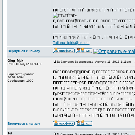
ГЌГЁГЄГіГ¤Г Г­ГҐ ГµГ®Г¦Гі. Г‚Г°ГҐГ¬ГҐГ­ГЁ ГЁ 
Г‚ Г®Г±Г­Г®ГўГ­Г®Г¬ Г±Г Г¬Г®ГіГ·ГҐГЎГ­ГЁГЄГЁ 
Г±ГҐГ°ГЁГ Г«Г "ГЊГ®Г°Г±ГЄГ Гї ГЇГ®Г«ГЁГ¶ГЁ
_________________
Г‡Г¤Г®Г°Г®ГўГјГї, Г¬ГЁГ°Г , ГіГ¤Г Г·ГЁ ГЁ Г¤
Tatiana_tetris@ukr.net
Вернуться к началу
Oleg_Msk
Добавлено: Воскресенье, Августа 11, 2013 1:11pm
З
Г†ГЁГІГҐГ«Гј ГґГ®Г°ГіГ¬Г
ГЌГҐ ГЇГ®Г«ГјГ§ГіГѕГ±Гј Г­ГЁГЄГ ГЄГ®Г© Г¬ГҐ
Зарегистрирован:
Г„Г°ГіГ§ГјГї) ГЁ Г·ГЁГІГ Гѕ ГЄГ­ГЁГЈГЁ ( Гў Г®
30.09.2004
Сообщения: 1000
ГЇГҐГ°ГҐГЇГЁГ±ГЄГ ГІГ®Г«ГјГЄГ® Г­Г Г Г­ГЈГ
ГЌГ Г±Г«ГіГµ ГўГ®Г±ГЇГ°ГЁГ­ГЁГ¬Г Гѕ ГўГЇГ®Г«Г­
ГµГ®Г°Г®ГёГ® Г§Г ГЇГ®Г¬ГЁГ­Г ГѕГІГ±Гї Г­Г®Г
ГЈГ®ГўГ®Г°ГЁГІГј Гї ГІГ ГЄ ГЁ Г­ГҐ Г¬Г®ГЈГі - 
Г±Г·ГҐГІ - Г­Г®Г°Г¬Г Г«ГјГ­Г® ГЁГ§Г«Г®Г¦ГЁГІГј 
Г‡Г Г¤ГіГ¬Г Г« Г­Г Г©ГІГЁ Гў Г±ГЄГ Г©ГЇГҐ Г°
Г±Г®ГўГ±ГҐГ¬ Г­ГҐГІ - ГІГ°ГЁ Г°Г Г§Г Гў Г­ГҐГ¤
Вернуться к началу
Tet
Добавлено: Воскресенье, Августа 11, 2013 1:17pm
З