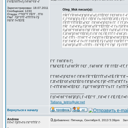
Г†ГЁГІГҐГ«Гј ГґГ®Г°ГіГ¬Г
Зарегистрирован: 18.07.2011
Oleg_Msk писал(а):
Сообщения: 1233
Откуда: Г“ГЄГ°Г ГЁГ­Г , Г­Г®
ГЌГҐ ГЇГ®Г«ГјГ§ГіГѕГ±Гј Г­ГЁГЄГ ГЄГ®Г© Г¬
Г№Г ГўГ°ГҐГ¬ГҐГ­Г­Г® Гў
Г„Г°ГіГ§ГјГї) ГЁ Г·ГЁГІГ Гѕ ГЄГ­ГЁГЈГЁ ( Гў
Г€ГІГ Г«ГЁГЁ
ГЇГҐГ°ГҐГЇГЁГ±ГЄГ ГІГ®Г«ГјГЄГ® Г­Г Г Г­Г
ГЌГ Г±Г«ГіГµ ГўГ®Г±ГЇГ°ГЁГ­ГЁГ¬Г Гѕ ГўГЇГ®Г«
ГµГ®Г°Г®ГёГ® Г§Г ГЇГ®Г¬ГЁГ­Г ГѕГІГ±Гї Г­Г
ГЈГ®ГўГ®Г°ГЁГІГј Гї ГІГ ГЄ ГЁ Г­ГҐ Г¬Г®ГЈГі 
Г±Г·ГҐГІ - Г­Г®Г°Г¬Г Г«ГјГ­Г® ГЁГ§Г«Г®Г¦ГЁГІГ
Г‡Г Г¤ГіГ¬Г Г« Г­Г Г©ГІГЁ Гў Г±ГЄГ Г©ГЇГҐ 
Г±Г®ГўГ±ГҐГ¬ Г­ГҐГІ - ГІГ°ГЁ Г°Г Г§Г Гў Г­ГҐ
Г’Г Г®ГІГ® Г¦.
ГЂГЄГЁ Г±Г®ГЎГ ГЄГ , ГёГ®ГІГ ГЇГ Г­ГЁГ¬ГҐ, Г­Г
Г’Г®Г«ГјГЄГ® Г·ГІГ® ГЇГ°ГЁГ­ГҐГ±Г«ГЁ ГЇГ°ГїГ¬
ГЈГ«ГЁГ©Г±ГЄГЁГ© ГїГ§Г»ГЄ ГўГ¬ГҐГ±ГІГҐ Г± 
Г¬ГҐГІГ®Г¤ГЁГЄГ . ГЏГ°Г®ГўГҐГ°Гѕ Г­Г Г±ГҐГЎГ
_________________
Г‡Г¤Г®Г°Г®ГўГјГї, Г¬ГЁГ°Г , ГіГ¤Г Г·ГЁ ГЁ Г¤
Tatiana_tetris@ukr.net
Вернуться к началу
Andrew
Добавлено: Пятница, Сентября 6, 2013 5:39pm
Заго
ГѓГ«Г ГўГ­Г»Г© ГІГ°ГҐГЇГ Г·