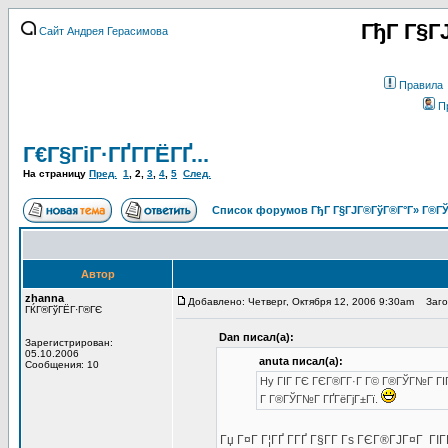
ГђГ Г§Г
Сайт Андрея Герасимова
Правила
П
Г€Г§ГіГ·ГҐГ­ГЁГҐ...
На страницу
Пред.
1
,
2
,
3
,
4
,
5
След.
Список форумов ГђГ Г§ГЈГ®ГўГ®Г°Г» Г®ГЎ
Автор
zhanna
Добавлено: Четверг, Октября 12, 2006 9:30am
Загол
ГЌГ®ГўГЁГ·Г®ГЄ
Dan писал(а):
Зарегистрирован:
05.10.2006
anuta писал(а):
Сообщения: 10
Hy ГІГ ГЄ ГЄГ®Г­Г·Г Г© Г®ГЎГ№Г ГІГј
Г Г®ГЎГ№Г ГҐГёГјГ±Гї.
Гџ Г¤Г Г¦ГҐ Г­ГҐ Г§Г­Г Гѕ ГЄГ®ГЈГ¤Г ГІ