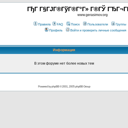
ГђГ Г§ГЈГ®ГўГ®Г°Г» Г®ГЎ ГЂГ¬Г
www.gerasimov.org
Правила
FAQ
Поиск
Пользователи
Группы
Профиль
Войти и проверить личные сообщения
Информация
В этом форуме нет более новых тем
Powered by
phpBB
© 2001, 2005 phpBB Group