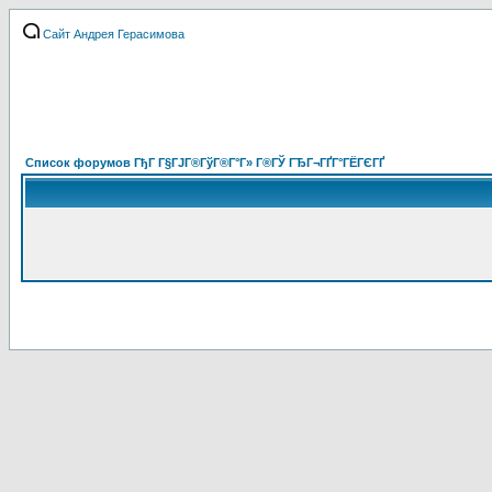
Сайт Андрея Герасимова
Список форумов ГђГ Г§ГЈГ®ГўГ®Г°Г» Г®ГЎ ГЂГ¬ГҐГ°ГЁГЄГҐ