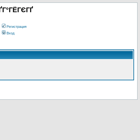
ҐГ°ГЁГЄГҐ
Регистрация
Вход