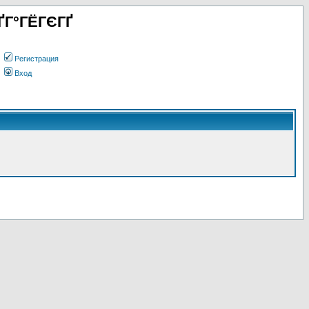
ҐГ°ГЁГЄГҐ
Регистрация
Вход