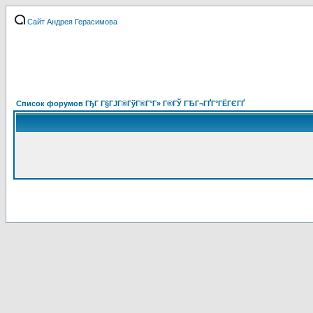
Сайт Андрея Герасимова
Список форумов ГђГ Г§ГЈГ®ГўГ®Г°Г» Г®ГЎ ГЂГ¬ГҐГ°ГЁГЄГҐ