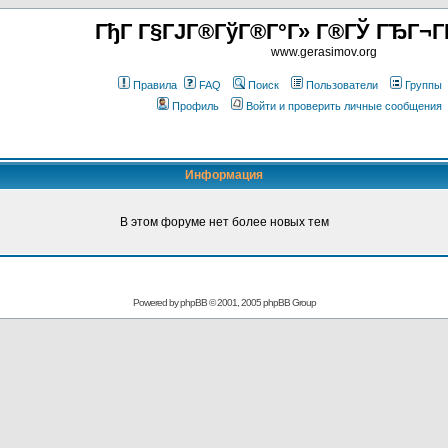
ГђГ Г§ГЈГ®ГўГ®Г°Г» Г®ГЎ ГЂГ¬Г
www.gerasimov.org
Правила
FAQ
Поиск
Пользователи
Группы
Профиль
Войти и проверить личные сообщения
Информация
В этом форуме нет более новых тем
Powered by
phpBB
© 2001, 2005 phpBB Group