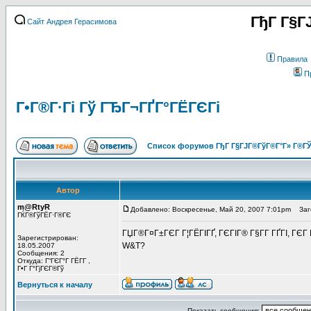
ГђГ Г§Г
Сайт Андрея Герасимова
Правила
П
Г•Г®Г·Гі Гў ГЂГ¬ГҐГ°ГЁГЄГі
Список форумов ГђГ Г§ГЈГ®ГўГ®Г°Г» Г®ГЎ
Автор
m@RtyR
Добавлено: Воскресенье, Май 20, 2007 7:01pm
Заго
ГЌГ®ГўГЁГ·Г®ГЄ
ГЏГ®Г¤Г±ГЄГ Г¦ГЁГІГҐ, ГЄГІГ® Г§Г­Г ГҐГІ, ГЄГ 
Зарегистрирован:
W&T?
18.05.2007
Сообщения: 2
Откуда: Г“ГЄГ°Г ГЁГ­Г ,
Г•Г Г°ГјГЄГ®Гў
Вернуться к началу
Показать сообщения: