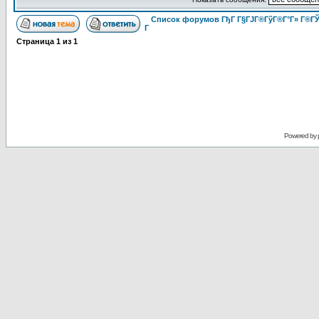
Список форумов ГђГ Г§ГЈГ®ГўГ®Г°Г» Г®ГЎ
Г
Страница
1
из
1
Powered by