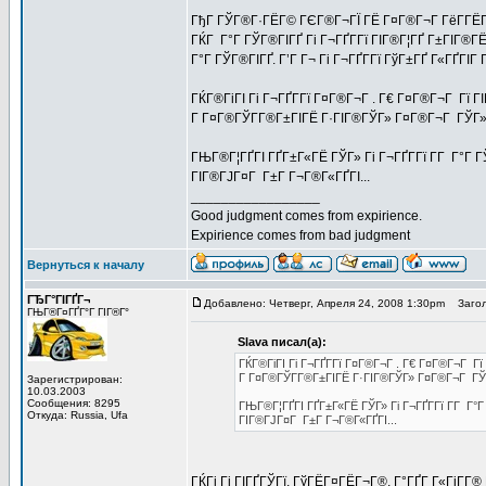
ГђГ ГЎГ®Г·ГЁГ© ГЄГ®Г¬ГЇ ГЁ Г¤Г®Г¬Г ГёГ­ГЁГ
ГЌГ Г°Г ГЎГ®ГІГҐ Гі Г¬ГҐГ­Гї ГІГ®Г¦ГҐ Г±ГІГ®Г
Г°Г ГЎГ®ГІГҐ. Г’Г Г¬ Гі Г¬ГҐГ­Гї ГўГ±ГҐ Г«ГҐГІГ
ГЌГ®ГіГІ Гі Г¬ГҐГ­Гї Г¤Г®Г¬Г . Г€ Г¤Г®Г¬Г Гї ГІ
Г Г¤Г®ГЎГ­Г®Г±ГІГЁ Г·ГІГ®ГЎГ» Г¤Г®Г¬Г ГЎГ»
ГЊГ®Г¦ГҐГІ ГҐГ±Г«ГЁ ГЎГ» Гі Г¬ГҐГ­Гї Г­Г Г°
ГІГ®ГЈГ¤Г Г±Г Г¬Г®Г«ГҐГІ...
_________________
Good judgment comes from expirience.
Expirience comes from bad judgment
Вернуться к началу
ГЂГ°ГІГҐГ¬
Добавлено: Четверг, Апреля 24, 2008 1:30pm
Загол
ГЊГ®Г¤ГҐГ°Г ГІГ®Г°
Slava писал(а):
ГЌГ®ГіГІ Гі Г¬ГҐГ­Гї Г¤Г®Г¬Г . Г€ Г¤Г®Г¬Г Гї 
Г Г¤Г®ГЎГ­Г®Г±ГІГЁ Г·ГІГ®ГЎГ» Г¤Г®Г¬Г ГЎ
Зарегистрирован:
10.03.2003
Сообщения: 8295
ГЊГ®Г¦ГҐГІ ГҐГ±Г«ГЁ ГЎГ» Гі Г¬ГҐГ­Гї Г­Г 
Откуда: Russia, Ufa
ГІГ®ГЈГ¤Г Г±Г Г¬Г®Г«ГҐГІ...
ГЌГі Гі ГІГҐГЎГї, ГўГЁГ¤ГЁГ¬Г®, Г°ГҐГ Г«ГјГ­Г®