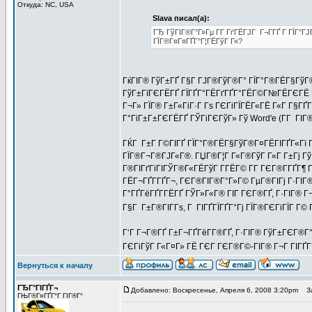
Откуда: NC, USA
Slava писал(а):
ГЂ ГўГІГ®Г°Г»Гµ Г­Г ГґГЁГЈГ Г¬Г­ГҐ Г ГЇГ°Г
ГЇГ®Г¤Г¤ГҐГ°Г¦ГЁГўГ Г«?
ГќГІГ® ГўГ±ГҐ Г§Г ГЈГ®ГўГ®Г° ГЇГ°Г®ГЁГ§ГўГ®
ГўГ±ГїГЄГЁГҐ ГЇГҐГ°ГЁГґГҐГ°ГЁГ©Г№ГЁГЄГЁ ГЄ 
Г¬Г» ГЇГ® Г±Г«ГіГ·Г Гѕ ГЄГіГЇГЁГ«ГЁ Г«Г Г§ГҐГ°Г­
Г°ГіГ±Г±ГЄГЁГҐ ГЎГіГЄГўГ» Гў Word'e (Г­Г ГІГ®Г
ГЌГ Г±Г Г©ГІГҐ ГЇГ°Г®ГЁГ§ГўГ®Г¤ГЁГІГҐГ«Гї Г­Г
ГЇГ®Г¬Г®ГЈГ«Г®. ГЏГ®Г¦Г Г«Г®ГўГ Г«Г Г±Гј Гў 
Г®ГІГґГіГІГЎГ®Г«ГЁГўГ Г­ГЁГ© Г­Г ГЄГ®Г­ГҐГ¶
ГЁГ¬ГҐГ­ГҐГ¬, ГЄГ®ГІГ®Г°Г»Г© ГµГ®ГІГј Г·ГІГ®-
Г°ГҐГёГҐГ­ГЁГҐ ГЎГ»Г«Г® ГІГ ГЄГ®ГҐ, Г·ГІГ® Г¬Г­
Г§Г Г±Г®ГІГ­Гѕ, Г ГІГҐГЇГҐГ°Гј ГЇГ®ГЄГіГЇГ Г©
Г‘Г Г¬Г®ГҐ Г±Г¬ГҐГёГ­Г®ГҐ, Г·ГІГ® ГўГ±ГЄГ®Г
ГЄГіГўГ Г«Г¤Г» ГЁ ГЄГ ГЄГ®Г©-ГІГ® Г¬Г ГІГҐ
Вернуться к началу
ГЂГ°ГІГҐГ¬
Добавлено: Воскресенье, Апреля 6, 2008 3:20pm
За
ГЊГ®Г¤ГҐГ°Г ГІГ®Г°