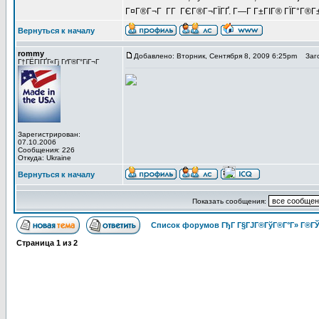
Г¤Г®Г¬Г Г­Г ГЄГ®Г¬ГЇГҐ. Г—Г Г±ГІГ® ГЇГ°Г®Г±
Вернуться к началу
rommy
Добавлено: Вторник, Сентября 8, 2009 6:25pm
Заго
Г†ГЁГІГҐГ«Гј ГґГ®Г°ГіГ¬Г
Зарегистрирован:
07.10.2006
Сообщения: 226
Откуда: Ukraine
Вернуться к началу
Показать сообщения:
Список форумов ГђГ Г§ГЈГ®ГўГ®Г°Г» Г®ГЎ
Страница
1
из
2