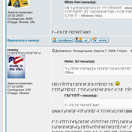
White Owl писал(а):
ГЌГ Г±ГІГ®Г«ГјГ­Г»Г© Г­Г Г°Г ГЎГ®ГІГҐ - Win
Г‘ГҐГ°ГўГҐГ° (Г­Г ГЄГ®ГІГ®Г°Г®Г¬ Гї ГЇГ°Г®Гў
Зарегистрирован:
10.03.2003
Г„Г®Г¬Г - Windows Vista
Сообщения: 8295
Откуда: Russia, Ufa
Г—Г® ГІГ ГЄГ®ГҐ AIX?
Вернуться к началу
rommy
Добавлено: Понедельник, Апреля 7, 2008 7:41pm
За
Г†ГЁГІГҐГ«Гј ГґГ®Г°ГіГ¬Г
Helen_NJ писал(а):
"Г± ГЇГ®Г¬Г®Г№ГјГѕ ГЄГіГўГ Г«Г¤Г» ГЁ ГЄГ
Office.
Зарегистрирован:
ГЌГі ГЎГҐГ§ ГЅГІГ®ГЈГ® Г­ГЁГЄГ ГЄ.
07.10.2006
Г’ГҐГµГ­ГЁГЄГ Г°ГіГ±Г±ГЄГ®ГЈГ® Г¬Г ГІГ ГЎГ®
Сообщения: 226
Откуда: Ukraine
ГЂГ°ГІГҐГ¬ писал(а):
Г—Г® ГІГ ГЄГ®ГҐ AIX?
UNIX-Г±Г®ГўГ¬ГҐГ±ГІГЁГ¬Г Гї Г®Г±Гј Г®ГІ IBM.
Г“ Г¬ГҐГ­Гї Г•Гђ,ГЄГ®Г¬ГЇ Г­ГҐ Г®Г·ГҐГ­Гј ГёГі
Г±Г®ГІГ®ГўГ»Гµ ГІГҐГ«ГҐГґГ®Г­Г®Гў ГЁ Г¤Г°. 