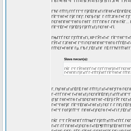
ГЂ Г¤Г®Г¬Г Гї Г«ГѕГЎГ«Гѕ ГўГ±ГҐГЈГ¤Г ГЎГ»ГІ
ГЋГ·ГҐГ­Гј Г­ГҐ Г­Г°Г ГўГЁГІГ±Гї ГЇГ®Г«ГЁГІГЁГ
ГЇГ°Г®Г¤Г ГўГ ГІГј". Г€Г§-Г§Г Г·ГҐГЈГ® Г¤Г Г
ГЄГ®ГІГ®Г°Г®Г© Г®Г­Г Г­ГҐ ГІГ® Г·ГІГ® ГЌГ… Г
ГЇГ°ГЁГ¤Г ГўГЁГў ГўГҐГ±Гј ГЄГ®Г¬ГЇ.
ГЊГ­ГҐ ГЄГ Г¦ГҐГІГ±Гї, XP ГЎГ»Г«Г ГЇГ°Г®Г°Г»
ГЎГ«Г ГЈГ®Г¤Г Г°Гї ГЄГ®ГІГ®Г°Г®Г© ГЃГЁГ«Г«Г Г
ГҐГЄГ¤Г®ГІГ Гµ. ГЂ Г‚ГЁГ±ГІГ ГЁ Г­ГЋГ­ГҐГёГ­Г
Slava писал(а):
ГЌГ Г°Г ГЎГ®ГІГҐ Г¤Г Г¦ГҐ Г­Г®ГўГ»ГҐ ГЄГ®Г¬
Г•Г®ГІГї ГўГ±ГҐ Г¬ГҐГ­ГјГёГҐ ГЇГ°Г®Г¤Г ГҐГІ
Г‚ ГђГ®Г±Г±ГЁГЁ Г®Г·ГҐГ­Гј Г±Г«Г®Г¦Г­Г® ГЄГіГ
Г¬Г­ГҐ ГіГ¤Г Г«Г®Г±Гј ГЄГіГЇГЁГІГј Г±ГҐГ±ГІ
(Г§Г Г®Г¤Г­Г® Г±ГЅГЄГ®Г­Г®Г¬ГЁГў ГЎГ ГЄГ±Г®Г
Г¤Г°Г®ГўГ ГЇГ°ГЁГёГ«Г®Г±Гј ГЄГ Г·Г ГІГј ГЁГ
Г¤Г°Г Г©ГўГҐГ°Г ГІГ®Г«ГјГЄГ® Г¤Г«Гї Г‚ГЁГ±Г
ГЌГ Г°Г ГЎГ®ГІГҐ ГҐГ№ГҐ ГўГҐГ±ГҐГ«ГҐГҐ. Г€Г
Г»Г­Г·ГҐ ГІГ®Г«ГјГЄГ® Г«ГЁГ¶ГҐГ­Г§ГЁГ®Г­Г­Г®Г