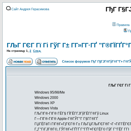
ГђГ Г§Г
Сайт Андрея Герасимова
Правила
П
ГЉГ ГЄГ Гї Гі ГўГ Г± Г­Г»Г­Г·ГҐ "Г®ГЇГҐГ
На страницу
1
,
2
След.
Список форумов ГђГ Г§ГЈГ®ГўГ®Г°Г» Г®ГЎ
ГЉГ ГЄГ Гї Г
Windows 95/98/Me
Windows 2000
Windows XP
Windows Vista
ГЉГІГ®-ГІГ® ГЁГ§ ГЇГЁГ­ГЈГўГЁГ­Г®Гў Linux
Г—ГІГ®-ГІГ® Apple-Г®ГЎГ°Г Г§Г­Г®ГҐ
ГЏГЁГёГі ГІГ®Г«ГјГЄГ® Г± ГЉГЏГЉ/ГЄГ®Г¬Г¬ГіГ­ГЁГЄГ 
Г„Г°ГіГЈГ®Г©, ГЎГ®Г«ГҐГҐ Г°ГҐГ¤ГЄГЁГ© ГўГ Г°ГЁГ Г­ГІ