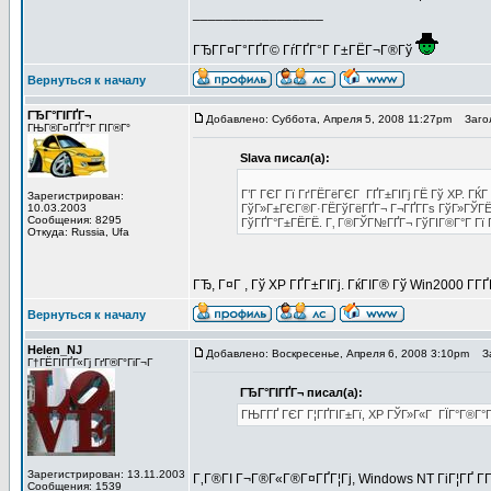
_________________
ГЂГ­Г¤Г°ГҐГ© ГѓГҐГ°Г Г±ГЁГ¬Г®Гў
Вернуться к началу
ГЂГ°ГІГҐГ¬
Добавлено: Суббота, Апреля 5, 2008 11:27pm
Загол
ГЊГ®Г¤ГҐГ°Г ГІГ®Г°
Slava писал(а):
Г’Г ГЄГ Гї ГґГЁГёГЄГ ГҐГ±ГІГј ГЁ Гў XP. ГЌГ
Зарегистрирован:
10.03.2003
ГўГ»Г±ГЄГ®Г·ГЁГўГёГҐГ¬ Г¬ГҐГ­Гѕ ГўГ»ГЎГЁГ
Сообщения: 8295
ГўГҐГ°Г±ГЁГЁ. Г‚ Г®ГЎГ№ГҐГ¬ ГўГІГ®Г°Г Гї 
Откуда: Russia, Ufa
ГЂ, Г¤Г , Гў XP ГҐГ±ГІГј. ГќГІГ® Гў Win2000 Г­ГҐ
Вернуться к началу
Helen_NJ
Добавлено: Воскресенье, Апреля 6, 2008 3:10pm
За
Г†ГЁГІГҐГ«Гј ГґГ®Г°ГіГ¬Г
ГЂГ°ГІГҐГ¬ писал(а):
ГЊГ­ГҐ ГЄГ Г¦ГҐГІГ±Гї, XP ГЎГ»Г«Г ГЇГ°Г®Г°
Зарегистрирован: 13.11.2003
Г‚Г®ГІ Г¬Г®Г«Г®Г¤ГҐГ¦Гј, Windows NT ГіГ¦ГҐ Г­ГҐ
Сообщения: 1539