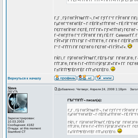
Г‘ГЁГ¤Гї ГЇГҐГ°ГҐГ¤ ГІГҐГ«ГҐГўГЁГ§Г
Г„Г , Гў Г®ГЎГ№ГҐГ¬, Г¤Г Г¦ГҐ Г°Г ГЎГ®ГІГ ГІ
ГµГ®Г°Г®ГёГЁГ¬ Г·ГЁГЇГ±ГҐГІГ®Г¬ ГЁ ГЇГ°Г®Г¶Г
ГЄГ­Г®ГЇГ®Г·ГЄГЁ, Г­ГҐ ГІГ» Г¦Г¤ГҐГёГј ГЄГ®Г¬
Г¬Г®Г¦Г­Г® Г°Г ГЎГ®ГІГ ГІГј ГЁ Г­Г Celeron'ГҐ. 
ГЎГ»ГўГ ГҐГІ Г§Г Г¬ГҐГІГ­Г®, Г·ГІГ® Г·ГЁГЇГ±ГҐГ
Г“ Г¬ГҐГ­Гї ГІГ ГЄГ®Г© ГЄГ®Г¬ГЇ ГЎГ»Г«.
ГЌГі, Г ГўГ®Г®ГЎГ№ГҐ, ГЁГ§-Г§Г ГІГ®ГЈГ®, Г·ГІ
ГҐГЈГ®, ГІГ® Гі Г¬ГҐГ­Гї ГўГ§ГЈГ«ГїГ¤ Г­Г ГЄГ
Г±ГЇГҐГ¶ГЁГґГЁГ·ГҐГ±ГЄГЁГ©.
Вернуться к началу
Slava
Добавлено: Четверг, Апреля 24, 2008 1:18pm
Загол
ГЌГ‹ГЋ
ГЂГ°ГІГҐГ¬ писал(а):
Г„Г , Гў Г®ГЎГ№ГҐГ¬, Г¤Г Г¦ГҐ Г°Г ГЎГ®ГІГ 
ГµГ®Г°Г®ГёГЁГ¬ Г·ГЁГЇГ±ГҐГІГ®Г¬ ГЁ ГЇГ°Г®
Зарегистрирован:
10.03.2003
ГЌГі, Г ГўГ®Г®ГЎГ№ГҐ, ГЁГ§-Г§Г ГІГ®ГЈГ®, Г
Сообщения: 4182
ГҐГЈГ®, ГІГ® Гі Г¬ГҐГ­Гї ГўГ§ГЈГ«ГїГ¤ Г­Г Г
Откуда: at this moment
Stamford CT
Г±ГЇГҐГ¶ГЁГґГЁГ·ГҐГ±ГЄГЁГ©.