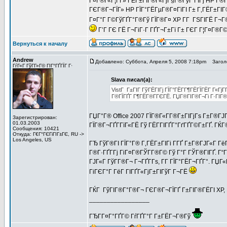
Г¤Г®Г«Г¦Г­Г» ГЁГ±ГЇГ®Г«ГјГ§Г®ГўГ ГІГј HP Г®Г
ГЄГ®Г¬ГЇГ» HP ГЇГ°ГЁГµГ®Г¤ГїГІ Г± Г‚ГЁГ±ГІГ®
Г¤Г°Г Г©ГўГҐГ°Г®Гў ГЇГ®Г¤ XP Г­Г ГЅГІГЁ Г¬Г
Г’Г ГЄ ГЁ Г¬ГіГ·Г ГҐГ¬Г±Гї Г± ГЄГ Г¦Г¤Г®Г
Вернуться к началу
Andrew
Добавлено: Суббота, Апреля 5, 2008 7:18pm
Заголо
ГѓГ«Г ГўГ­Г»Г© ГІГ°ГҐГЇГ Г·
Slava писал(а):
VistГ Г±ГІГ ГўГЁГІГј ГЇГ°ГЁГ­Г¶ГЁГЇГЁГ Г«ГјГ­
Г®ГЇГҐГ Г¶ГЁГ®Г­ГЄГЁ. ГЏГ®ГІГ®Г¬Гі Г·ГІГ® Г
ГЏГ°Г® Office 2007 ГЇГ®Г«Г­Г®Г±ГІГјГѕ Г±Г®ГЈГ«
Зарегистрирован:
01.03.2003
ГЇГ®Г¬ГҐГ­ГїГ«ГЁ Гў ГЁГ­ГІГҐГ°ГґГҐГ©Г±ГҐ. ГЌГ® 
Сообщения: 10421
Откуда: Г€Г°ГЄГіГІГ±ГЄ, RU ->
Los Angeles, US
ГЂ ГўГ®ГІ ГЇГ°Г® Г‚ГЁГ±ГІГі Г­ГҐ Г±Г®ГЈГ«Г ГёГі
Г®Г·ГҐГ­Гј ГіГ¤Г®ГЎГ­Г®Г© Гў Г°Г ГЎГ®ГІГҐ. Г
ГЈГ«Г ГўГ­Г®Г¬ Г¬ГҐГ­Гѕ, Г­Г ГЇГ°ГЁГ¬ГҐГ°. Г
ГіГЄГ°Г ГёГ ГІГҐГ«ГјГ±ГІГўГ Г¬ГЁ
ГЌГ ГўГІГ®Г°Г®Г¬ ГЄГ®Г¬ГЇГҐ Г±ГІГ®ГЁГІ XP, Г
_________________
ГЂГ­Г¤Г°ГҐГ© ГѓГҐГ°Г Г±ГЁГ¬Г®Гў