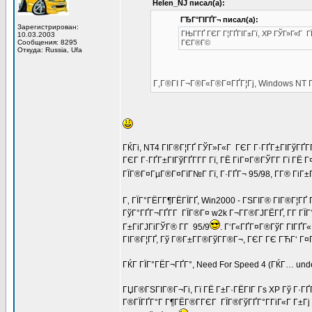
Helen_NJ писал(а):
ГЂГ°ГІГҐГ¬ писал(а):
Зарегистрирован:
ГЊГ­ГҐ ГЄГ Г¦ГҐГІГ±Гї, XP ГЎГ»Г«Г Г
10.03.2003
Сообщения: 8295
ГЄГ®Г©
Откуда: Russia, Ufa
Г‚Г®ГІ Г¬Г®Г«Г®Г¤ГҐГ¦Гј, Windows NT ГіГ
ГЌГі, NT4 ГІГ®Г¦ГҐ ГЎГ»Г«Г ГЄГ Г·ГҐГ±ГІГўГҐГ­Г
ГЄГ Г·ГҐГ±ГІГўГҐГ­Г­Г Гї, ГЁ ГіГ¤Г®ГЎГ­Г Гї ГЁ 
ГЇГ®Г¤ГµГ®Г¤ГїГ№Г Гї, Г·ГҐГ¬ 95/98, Г­Г® ГіГ
Г‚ ГЇГ°ГЁГ­Г¶ГЁГЇГҐ, Win2000 - ГЅГІГ® ГІГ®Г¦ГҐ
ГўГ°ГҐГ¬ГҐГ­Г ГЇГ®Г¤ w2k Г¬Г­Г®ГЈГЁГҐ, Г­Г ГЇ
Г±ГіГЈГіГЎГ® Г­Г 95/9
. Г‘Г«ГҐГ¤Г®ГўГ ГІГҐГ«
ГІГ®Г¦ГҐ, Гў Г®Г±Г­Г®ГўГ­Г®Г¬, ГЄГ ГЄ ГЋГ‘ Г¤
ГЌГ ГЇГ°ГЁГ¬ГҐГ°, Need For Speed 4 (ГЌГ… unde
ГЏГ®ГЅГІГ®Г¬Гі, Гї ГЁ Г±Г·ГЁГІГ Гѕ XP Гў Г·Г
Г®ГЇГҐГ°Г Г¶ГЁГ®Г­ГЄГ ГЇГ®ГўГҐГ°Г­ГіГ«Г Г±Г