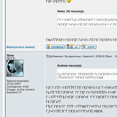
Г®Г¬ГЁГҐГ©.
Helen_NJ писал(а):
Г‘Г Г¬Г®ГҐ Г±Г¬ГҐГёГ­Г®ГҐ, Г·ГІГ® ГўГ±ГЄГ
ГЄГіГўГ Г«Г¤Г» ГЁ ГЄГ ГЄГ®Г©-ГІГ® Г¬Г ГІ
ГЊГҐГІГ®Г¤ ГЄГіГўГ Г«Г¤Г» ГЁ ГІГ ГЄГ®Г© ГІГ® 
Вернуться к началу
Slava
Добавлено: Воскресенье, Апреля 6, 2008 8:55pm
За
ГЌГ‹ГЋ
Andrew писал(а):
Гџ ГЄГ®ГЈГ¤Г ГЇГ®ГЄГіГЇГ Г« Г±ГўГ®Г© Г­Г®Г
ГЎГ»Г«Г® Г­Г ГІГ®ГІ Г¤ГҐГ­Гј Гі Dell
Зарегистрирован:
10.03.2003
Сообщения: 4182
Г‡Г Г·ГҐГ¬ ГІГҐГЎГҐ ГІГ ГЄГ®Г© Г±Г Г¬Г®Г«ГҐ
Откуда: at this moment
Гџ ГІГ°ГЁ ГЈГ®Г¤Г Г­Г Г§Г Г¤ ГЄГіГЇГЁГ« Гі H
Stamford CT
Г—ГҐГ°ГҐГ§ Г¤ГўГ ГЈГ®Г¤Г Г°Г Г§ГўГҐ Г·ГІГ® 
Г€ ГўГ±ГҐ.
ГЂ Г·ГІГ® Г­Г Г­ГҐГ¬ ГҐГ№ГҐ Г¤ГҐГ«Г ГІГј ГЄГ°
Г„Г«Гї ГЁГЈГ°Г ГІГјГ±Гї ГҐГ±ГІГј XBOX.