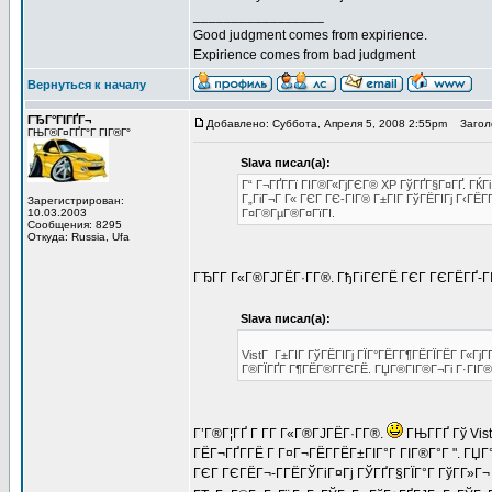
_________________
Good judgment comes from expirience.
Expirience comes from bad judgment
Вернуться к началу
ГЂГ°ГІГҐГ¬
Добавлено: Суббота, Апреля 5, 2008 2:55pm
Заголо
ГЊГ®Г¤ГҐГ°Г ГІГ®Г°
Slava писал(а):
Г“ Г¬ГҐГ­Гї ГІГ®Г«ГјГЄГ® XP ГўГҐГ§Г¤ГҐ. ГЌГі
Г„ГіГ¬Г Г« ГЄГ ГЄ-ГІГ® Г±ГІГ ГўГЁГІГј Г‹ГЁГ
Зарегистрирован:
10.03.2003
Г¤Г®ГµГ®Г¤ГїГІ.
Сообщения: 8295
Откуда: Russia, Ufa
ГЂГ­Г Г«Г®ГЈГЁГ·Г­Г®. ГђГіГЄГЁ ГЄГ ГЄГЁГҐ-ГІ
Slava писал(а):
VistГ Г±ГІГ ГўГЁГІГј ГЇГ°ГЁГ­Г¶ГЁГЇГЁГ Г«ГјГ­
Г®ГЇГҐГ Г¶ГЁГ®Г­ГЄГЁ. ГЏГ®ГІГ®Г¬Гі Г·ГІГ® Г
Г’Г®Г¦ГҐ Г Г­Г Г«Г®ГЈГЁГ·Г­Г®.
ГЊГ­ГҐ Гў Vis
ГЁГ¬ГҐГ­ГЁ Г Г¤Г¬ГЁГ­ГЁГ±ГІГ°Г ГІГ®Г°Г ". ГЏ
ГЄГ ГЄГЁГ¬-Г­ГЁГЎГіГ¤Гј ГЎГҐГ§ГЇГ°Г ГўГ­Г»Г¬ 