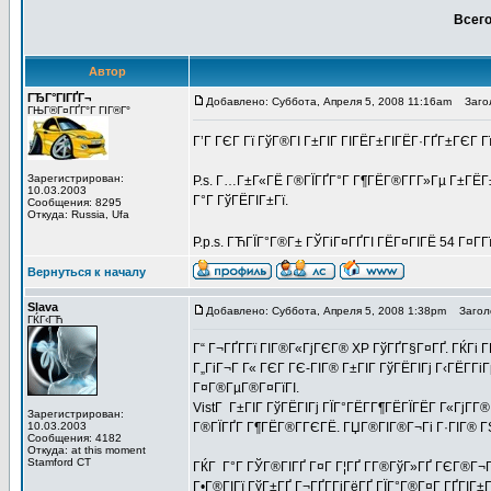
Всего
Автор
ГЂГ°ГІГҐГ¬
Добавлено: Суббота, Апреля 5, 2008 11:16am
Заголо
ГЊГ®Г¤ГҐГ°Г ГІГ®Г°
Г’Г ГЄГ Гї ГўГ®ГІ Г±ГІГ ГІГЁГ±ГІГЁГ·ГҐГ±ГЄГ Г
Зарегистрирован:
P.s. Г…Г±Г«ГЁ Г®ГЇГҐГ°Г Г¶ГЁГ®Г­Г­Г»Гµ Г±ГЁГ
10.03.2003
Г°Г ГўГЁГІГ±Гї.
Сообщения: 8295
Откуда: Russia, Ufa
P.p.s. ГЋГЇГ°Г®Г± ГЎГіГ¤ГҐГІ ГЁГ¤ГІГЁ 54 Г¤Г­Г
Вернуться к началу
Slava
Добавлено: Суббота, Апреля 5, 2008 1:38pm
Заголо
ГЌГ‹ГЋ
Г“ Г¬ГҐГ­Гї ГІГ®Г«ГјГЄГ® XP ГўГҐГ§Г¤ГҐ. ГЌГі Г
Г„ГіГ¬Г Г« ГЄГ ГЄ-ГІГ® Г±ГІГ ГўГЁГІГј Г‹ГЁГ­Г
Г¤Г®ГµГ®Г¤ГїГІ.
VistГ Г±ГІГ ГўГЁГІГј ГЇГ°ГЁГ­Г¶ГЁГЇГЁГ Г«ГјГ­Г
Зарегистрирован:
10.03.2003
Г®ГЇГҐГ Г¶ГЁГ®Г­ГЄГЁ. ГЏГ®ГІГ®Г¬Гі Г·ГІГ® ГЅГ
Сообщения: 4182
Откуда: at this moment
Stamford CT
ГЌГ Г°Г ГЎГ®ГІГҐ Г¤Г Г¦ГҐ Г­Г®ГўГ»ГҐ ГЄГ®Г¬ГЇ
Г•Г®ГІГї ГўГ±ГҐ Г¬ГҐГ­ГјГёГҐ ГЇГ°Г®Г¤Г ГҐГІГ±