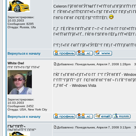
Celeron ГўГ®Г®ГЎГ№ГҐ Г¤ГҐГ©Г±ГІГўГіГҐГІ Г­Г
Г ГЇГ®Г«Г±ГҐГЄГіГ­Г¤Г» Г§Г ГІГ»ГЄГ ГІГјГ±Гї ГЁ
Зарегистрирован:
Г®Г© ГІГ®Г·ГЄГЁ Г§Г°ГҐГ­ГЁГї.
10.03.2003
Сообщения: 8295
Откуда: Russia, Ufa
Г„Г ГЁ ГЇГ® ГІГҐГ±ГІГ Г¬ Г¬Г Г«Г® Г­Г Г©Г¤ГҐГ
Г¤ГҐГёГҐГўГ»ГҐ... ГЌГ® ГЅГІГ® ГЁГµ ГҐГ¤ГЁГ­Г±
Г“Г¦ Г«ГіГ·ГёГҐ ГўГ»ГЎГЁГ°Г ГІГј Г¬ГҐГ­ГјГёГҐГ©
Вернуться к началу
White Owl
Добавлено: Понедельник, Апреля 7, 2008 1:28pm
За
ГГІГ ГІГ­Г»Г© Г§Г Г­ГіГ¤Г
ГЌГ Г±ГІГ®Г«ГјГ­Г»Г© Г­Г Г°Г ГЎГ®ГІГҐ - Windo
Г‘ГҐГ°ГўГҐГ° (Г­Г ГЄГ®ГІГ®Г°Г®Г¬ Гї ГЇГ°Г®ГўГ®
Г„Г®Г¬Г - Windows Vista
Зарегистрирован:
10.03.2003
Сообщения: 2452
Откуда: USA, New York City
Вернуться к началу
ГЂГ°ГІГҐГ¬
Добавлено: Понедельник, Апреля 7, 2008 3:13pm
За
ГЊГ®Г¤ГҐГ°Г ГІГ®Г°