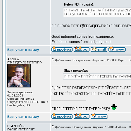
Helen_NJ писал(а):
Г‘Г Г¬Г®ГҐ Г±Г¬ГҐГёГ­Г®ГҐ, Г·ГІГ® ГўГ±ГЄГ
ГЄГіГўГ Г«Г¤Г» ГЁ ГЄГ ГЄГ®Г©-ГІГ® Г¬Г ГІГҐГ
Г‘Г Г¬Г»Г© ГЇГ°Г ГўГЁГ«ГјГ­Г»Г© Г±ГЇГ®Г±Г®Г
_________________
Good judgment comes from expirience.
Expirience comes from bad judgment
Вернуться к началу
Andrew
Добавлено: Воскресенье, Апреля 6, 2008 9:15pm
За
ГѓГ«Г ГўГ­Г»Г© ГІГ°ГҐГЇГ Г·
Slava писал(а):
Г‡Г Г·ГҐГ¬ ГІГҐГЎГҐ ГІГ ГЄГ®Г© Г±Г Г¬Г®Г«
Гџ Г± Г”Г®ГІГ®ГёГ®ГЇГ®Г¬ Г°Г ГЎГ®ГІГ Гѕ ГЁГ­
Зарегистрирован:
ГЄГ ГЄ ГЃГ«Г®ГЄГ­Г®ГІ Г­Г Г¬Г®ГҐГ¬ Г±ГІГ Г°
01.03.2003
_________________
Сообщения: 10421
Откуда: Г€Г°ГЄГіГІГ±ГЄ, RU ->
Los Angeles, US
ГЂГ­Г¤Г°ГҐГ© ГѓГҐГ°Г Г±ГЁГ¬Г®Гў
Вернуться к началу
ГЂГ°ГІГҐГ¬
Добавлено: Понедельник, Апреля 7, 2008 4:44am
За
ГЊГ®Г¤ГҐГ°Г ГІГ®Г°