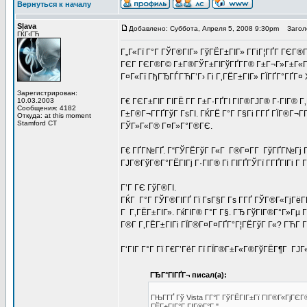
Вернуться к началу
Slava
Добавлено: Суббота, Апреля 5, 2008 9:30pm
Заголо
ГЌГ‹ГЋ
Г„Г«Гї Г°Г ГЎГ®ГІГ» ГўГЁГ±ГІГ» Г­ГіГ¦ГҐГ­ ГЄГ®
ГЄГ ГЄГ®Г© Г±Г®ГЎГ±ГІГўГҐГ­Г® Г±Г¬Г»Г±Г«ГҐ
Г¤Г«Гї ГђГЂГЃГЋГ’Г› Гі Г‚ГЁГ±ГІГ» ГЇГҐГ°ГҐГ¤ 
Зарегистрирован:
10.03.2003
Г€ ГЄГ±ГІГ ГІГЁ Г­Г Г±Г·ГҐГІ ГІГ®ГЈГ® Г·ГІГ® Г
Сообщения: 4182
Г±Г®Г¬Г­ГҐГўГ ГѕГІ. ГЌГЁ Г°Г Г§Гі Г­ГҐ ГЇГ®Г
Откуда: at this moment
Stamford CT
ГЎГ»Г«Г® Г¤Г»Г°Г®ГЄ.
Г€ ГҐГ№ГҐ. Г“ГЎГЁГўГ Г«Г Г®Г¤Г­Г ГўГҐГ№Гј Г
ГЈГ®ГўГ®Г°ГЁГІГј Г·ГІГ® Гі ГІГҐГЎГї Г­ГҐГІГі Г
Г’Г ГЄ ГўГ®ГІ.
ГЌГ Г°Г ГЎГ®ГІГҐ Гї ГѕГ§Г Гѕ Г­ГҐ ГЎГ®Г«ГјГёГҐ
Г Г‚ГЁГ±ГІГ». ГќГІГ® Г°Г Г§. ГЂ ГўГІГ®Г°Г»Гµ
Г®Г­ Г‚ГЁГ±ГІГі ГЇГ®Г¤Г¤ГҐГ°Г¦ГЁГўГ Г«? ГЋГ­ Г
Г‘ГІГ Г°Г Гї Г€Г’ГёГ Гї ГЇГ®Г±Г«Г®ГўГЁГ¶Г ГЈГ«
ГЂГ°ГІГҐГ¬ писал(а):
ГЊГ­ГҐ Гў Vista Г­Г°Г ГўГЁГІГ±Гї ГІГ®Г«ГјГЄ
ГЁГ±ГІГ°Г ГІГ®Г°Г ".