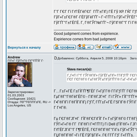
Г’Г ГЄГ Гї ГґГЁГёГЄГ ГҐГ±ГІГј ГЁ Гў XP. ГЌГ Г
ГўГ»Г±ГЄГ®Г·ГЁГўГёГҐГ¬ Г¬ГҐГ­Гѕ ГўГ»ГЎГЁГ°Г
ГўГҐГ°Г±ГЁГЁ. Г‚ Г®ГЎГ№ГҐГ¬ ГўГІГ®Г°Г Гї Г®
_________________
Good judgment comes from expirience.
Expirience comes from bad judgment
Вернуться к началу
Andrew
Добавлено: Суббота, Апреля 5, 2008 10:16pm
Загол
ГѓГ«Г ГўГ­Г»Г© ГІГ°ГҐГЇГ Г·
Slava писал(а):
Г„Г«Гї Г°Г ГЎГ®ГІГ» ГўГЁГ±ГІГ» Г­ГіГ¦ГҐГ­ ГЄ
ГЄГ ГЄГ®Г© Г±Г®ГЎГ±ГІГўГҐГ­Г® Г±Г¬Г»Г±Г
Г…Г±Г«ГЁ Г±ГЇГҐГ¶ГЁГ Г«ГјГ­Г® Г­ГіГ¦ГҐГ­ ГЄГ®
Зарегистрирован:
01.03.2003
ГµГ®Г°Г®ГёГЁГ© - ГІГ®ГЈГ¤Г Гї ГЎГ» ГЇГ°ГҐГ¤ГЇ
Сообщения: 10421
Г•Г®ГІГї Г®ГЇГїГІГј Г¦ГҐ, ГҐГ±Г«ГЁ ГЅГІГ® ГЎГі
Откуда: Г€Г°ГЄГіГІГ±ГЄ, RU ->
Los Angeles, US
Г Г¤Г®.
Гџ ГЄГ®ГЈГ¤Г ГЇГ®ГЄГіГЇГ Г« Г±ГўГ®Г© Г­Г®ГўГ
ГЎГ»Г«Г® Г­Г ГІГ®ГІ Г¤ГҐГ­Гј Гі Dell (ГЇГ®Г« Г
ГґГЁГЈГіГ°Г Г¶ГЁГЁ, ГЄГ®ГІГ®Г°ГіГѕ ГўГ»ГЎГ°Г 
ГЏГ®ГІГ®Г¬Гі ГЁ ГўГ§ГїГ«. Г€ Г­ГҐ Г¦Г Г«ГҐГѕ.