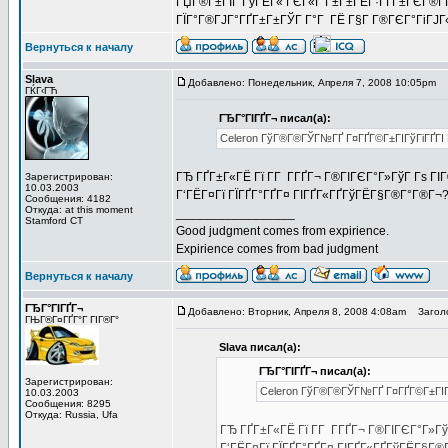
ГЏГ®Г±ГІГ ГўГЁГ« ГЄГ«Г Г±Г±ГЁГ·ГҐГ±ГЄГ®ГҐ 
ГЇГ°Г®ГЈГ°ГҐГ±Г±ГЎГ Г°Г ГЁ Г§Г Г®ГЄГ°ГіГЈГ«Г
Вернуться к началу
Slava
Добавлено: Понедельник, Апреля 7, 2008 10:05pm
З
ГЌГ‹ГЋ
ГЂГ°ГІГҐГ¬ писал(а):
Celeron ГўГ®Г®ГЎГ№ГҐ Г¤ГҐГ©Г±ГІГўГіГҐГІ Г­
ГЂ ГҐГ±Г«ГЁ Гї Г­Г Г­ГҐГ¬ Г®ГІГЄГ°Г»ГўГ Гѕ ГІ
Зарегистрирован:
10.03.2003
Г‘ГЁГ¤Гї ГЇГҐГ°ГҐГ¤ ГІГҐГ«ГҐГўГЁГ§Г®Г°Г®Г¬
Сообщения: 4182
Откуда: at this moment
_________________
Stamford CT
Good judgment comes from expirience.
Expirience comes from bad judgment
Вернуться к началу
ГЂГ°ГІГҐГ¬
Добавлено: Вторник, Апреля 8, 2008 4:08am
Заголо
ГЊГ®Г¤ГҐГ°Г ГІГ®Г°
Slava писал(а):
ГЂГ°ГІГҐГ¬ писал(а):
Зарегистрирован:
Celeron ГўГ®Г®ГЎГ№ГҐ Г¤ГҐГ©Г±ГІГўГ
10.03.2003
Сообщения: 8295
Откуда: Russia, Ufa
ГЂ ГҐГ±Г«ГЁ Гї Г­Г Г­ГҐГ¬ Г®ГІГЄГ°Г»Гў