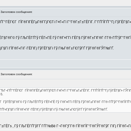
аголовок сообщения:
Г°ГЁГЄГ ГЇГ®ГІГЁГµГ®Г­ГјГЄГі Г¤Г«Гї Г°Г®Г±Г±ГЁГїГ­. Г’ГҐГЇГҐГ°Гј ГўГЁГ§Г»
ЁГ§Г®Г© Гў ГЉГЁГҐГў ГЁГ«ГЁ Гў Г®Г¤Г­Гі ГЁГ§ ГўГ®Г±ГІГ®Г·Г­Г®-ГҐГўГ°Г®ГЇГҐГ
«ГјГ§Гї ГЇГ®Г«ГіГ·ГЁГІГј ГўГЁГ§Гі Гў ГЊГ®Г±ГЄГўГҐ ГўГ®Г®ГЎГ№ГҐ.
аголовок сообщения:
ЂГ¬ГҐГ°ГЁГЄГ ГЇГ®ГІГЁГµГ®Г­ГјГЄГі Г¤Г«Гї Г°Г®Г±Г±ГЁГїГ­. Г’ГҐГЇГҐГ°Гј ГўГЁГ§Г» ГЎГі
-5.
Г ГўГЁГ§Г®Г© Гў ГЉГЁГҐГў ГЁГ«ГЁ Гў Г®Г¤Г­Гі ГЁГ§ ГўГ®Г±ГІГ®Г·Г­Г®-ГҐГўГ°Г®ГЇГҐГ©Г±Г
 Г­ГҐГ«ГјГ§Гї ГЇГ®Г«ГіГ·ГЁГІГј ГўГЁГ§Гі Гў ГЊГ®Г±ГЄГўГҐ ГўГ®Г®ГЎГ№ГҐ.
±ГЁГѕ , Гў ГЉГЁГҐГўГҐ ГҐГ№Вё Г¬Г®Г¦Г­Г® ГЇГ®ГЇГ°Г®ГЎГ®ГўГ ГІГј ГЇГ®Г«ГіГ·