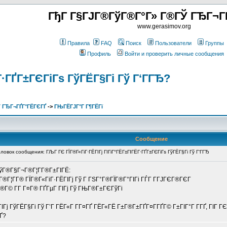
ГђГ Г§ГЈГ®ГўГ®Г°Г» Г®ГЎ ГЂГ¬Г
www.gerasimov.org
Правила
FAQ
Поиск
Пользователи
Группы
Профиль
Войти и проверить личные сообщения
·ГҐГ±ГЄГіГѕ ГўГЁГ§Гі Гў Г‘ГГЂ?
 ГЂГ¬ГҐГ°ГЁГЄГҐ
->
ГЊГЁГЈГ°Г Г¶ГЁГї
Сообщение
вок сообщения: ГЉГ ГЄ ГЇГ®Г«ГіГ·ГЁГІГј ГІГіГ°ГЁГ±ГІГЁГ·ГҐГ±ГЄГіГѕ ГўГЁГ§Гі Гў Г‘ГГЂ
2 ГўГ®Г§Г¬Г®Г¦Г­Г®Г±ГІГЁ:
Г¬Г®Г¦Г­Г® ГЇГ®Г«ГіГ·ГЁГІГј Гў Г ГЅГ°Г®ГЇГ®Г°ГІГі ГЃГ Г­ГЈГЄГ®ГЄГ
°Г®Г© Г­Г Г¤Г® ГҐГµГ ГІГј Гў ГЊГ®Г±ГЄГўГі
ј ГўГЁГ§Гі Гў Г’Г ГЁГ«Г Г­Г¤ГҐ ГЁГ«ГЁ Г±Г®Г±ГҐГ¤Г­ГҐГ© Г±ГІГ°Г Г­ГҐ, ГІГ Г
ГҐ?