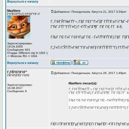
Вернуться к началу
MaxNero
Добавлено: Понедельник, Августа 21, 2017 3:34pm
З
Г†ГЁГІГҐГ«Гј ГґГ®Г°ГіГ¬Г
Г‚ Г®ГЎГ№ГҐГ¬, Г§Г ГЄГ°Г»ГўГ ГҐГІГ±Гї ГЂГ¬ГҐ
ГЋГ·ГҐГ°ГҐГ¤Гј Г¬ГҐГ±ГїГ¶Г ГІГ ГЄ Г­Г 4-5.
ГЉГ ГЄ Г«Г Г©ГґГµГ ГЄ - Г«ГҐГІГҐГІГј Г§Г ГўГ
Зарегистрирован:
19.04.2005
Г„Г«Гї ГЎГҐГ«Г®Г°ГіГ±Г®Гў ГІГҐГЇГҐГ°Гј Г­ГҐГ
Сообщения: 641
Откуда: Different city in USA :)
-> Moscow, RU -> USA
Вернуться к началу
Г‚ГЁГЄГІГ®Г°
Добавлено: Понедельник, Августа 28, 2017 1:49pm
З
ГЌГ®ГўГЁГ·Г®ГЄ
MaxNero писал(а):
Зарегистрирован:
16.08.2017
Г‚ Г®ГЎГ№ГҐГ¬, Г§Г ГЄГ°Г»ГўГ ГҐГІГ±Гї Г
Сообщения: 6
ГЋГ·ГҐГ°ГҐГ¤Гј Г¬ГҐГ±ГїГ¶Г ГІГ ГЄ Г­Г 4
ГЉГ ГЄ Г«Г Г©ГґГµГ ГЄ - Г«ГҐГІГҐГІГј Г§
Г„Г«Гї ГЎГҐГ«Г®Г°ГіГ±Г®Гў ГІГҐГЇГҐГ°Гј
ГЌГі ГЇГ®ГІГЁГµГ®Г­ГјГЄГі Г№ГЁГ¬ГїГІ ГђГ®Г±Г