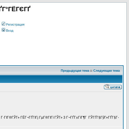
ҐГ°ГЁГЄГҐ
Регистрация
Вход
Предыдущая тема
::
Следующая тема
Є Г·ГІГ®ГЎГ» ГЁГ¬ГҐГІГј ГµГ®ГІГї ГЎГ» 3 Г¬ГҐГ±ГїГ¶Г ГЎГҐГ§ГўГ»ГҐГ§Г­