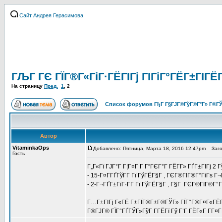
Сайт Андрея Герасимова
ГЉГ ГЄ ГЇГ®Г«ГіГ·ГЁГІГј ГІГіГ°ГЁГ±ГІГЁГ
На страницу
Пред.
1
,
2
Список форумов ГђГ Г§ГЈГ®ГўГ®Г°Г» Г®ГЎ
Автор
VitaminkaOps
Добавлено: Пятница, Марта 18, 2016 12:47pm
Заголо
Гость
Г„Г«Гї ГЈГ°Г Г¦Г¤Г Г­ Г“ГЄГ°Г ГЁГ­Г» ГҐГ±ГІГј 
- 15-Г¤Г­ГҐГўГ­Г Гї ГўГЁГ§Г , ГЄГ®ГІГ®Г°ГіГѕ 
- 2-Г¬ГҐГ±ГїГ·Г­Г Гї ГўГЁГ§Г , Г§Г ГЄГ®ГІГ®Г
Г…Г±ГІГј Г«ГЁ Г±ГЇГ®Г±Г®ГЎГ» ГЇГ°Г®Г¤Г«ГЁГІГ
Г®ГЈГ® ГЇГ°ГҐГЎГ»ГўГ Г­ГЁГї Гў Г’Г ГЁГ«Г Г­Г¤