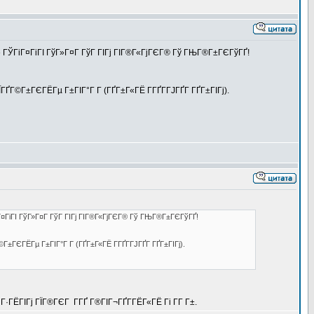
 ГЎГіГ¤ГіГІ ГўГ»Г¤Г ГўГ ГІГј ГІГ®Г«ГјГЄГ® Гў ГЊГ®Г±ГЄГўГҐ!
©Г±ГЄГЁГµ Г±ГІГ°Г Г­ (ГҐГ±Г«ГЁ ГГҐГ­ГЈГҐГ­ ГҐГ±ГІГј).
Г¤ГіГІ ГўГ»Г¤Г ГўГ ГІГј ГІГ®Г«ГјГЄГ® Гў ГЊГ®Г±ГЄГўГҐ!
ЄГЁГµ Г±ГІГ°Г Г­ (ГҐГ±Г«ГЁ ГГҐГ­ГЈГҐГ­ ГҐГ±ГІГј).
ГЁГІГј ГЇГ®ГЄГ Г­ГҐ Г®ГІГ¬ГҐГ­ГЁГ«ГЁ Гі Г­Г Г±.