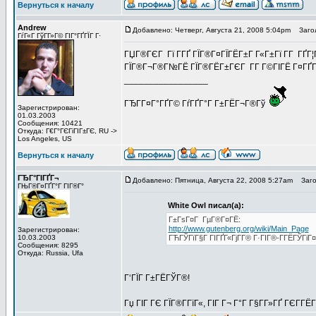
Вернуться к началу
Andrew
Добавлено: Четверг, Августа 21, 2008 5:04pm
Загол
ГѓГ«Г ГўГ­Г»Г© ГІГ°ГҐГЇГ Г·
ГЏГ®ГЄГ Гї Г­ГҐ ГЇГ®Г¤ГЇГЁГ±Г Г«Г±Гї Г­Г ГҐГ
ГЇГ®Г¬Г®Г№ГЁ ГЇГ®ГЁГ±ГЄГ Г­Г Г©ГІГЁ Г¤ГҐГ©Г±
_________________
ГЂГ­Г¤Г°ГҐГ© ГѓГҐГ°Г Г±ГЁГ¬Г®Гў
Зарегистрирован:
01.03.2003
Сообщения: 10421
Откуда: Г€Г°ГЄГіГІГ±ГЄ, RU ->
Los Angeles, US
Вернуться к началу
ГЂГ°ГІГҐГ¬
Добавлено: Пятница, Августа 22, 2008 5:27am
Загол
ГЊГ®Г¤ГҐГ°Г ГІГ®Г°
White Owl писал(а):
Г±ГѕГ¤Г ГµГ®Г¤ГЁ:
http://www.gutenberg.org/wiki/Main_Page
Зарегистрирован:
10.03.2003
ГЋГЎГїГ§Г ГІГҐГ«ГјГ­Г® Г·ГІГ®-Г­ГЁГЎГіГ¤Г
Сообщения: 8295
Откуда: Russia, Ufa
Г‘ГЇГ Г±ГЁГЎГ®!
Гџ ГІГ ГЄ ГЇГ®Г­ГїГ«, ГІГ Г¬ Г°Г Г§Г­Г»ГҐ ГЄГ