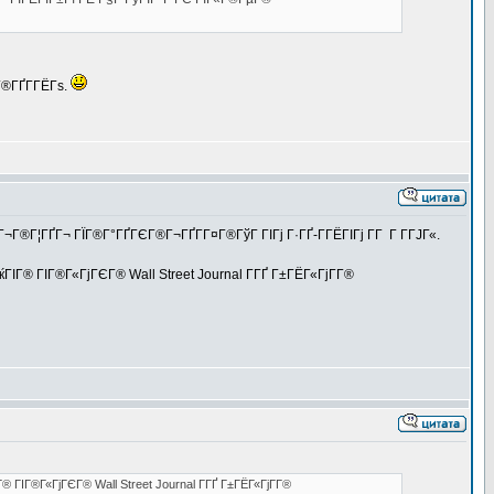
Г®ГҐГ­ГЁГѕ.
Г®Г¦ГҐГ¬ ГЇГ®Г°ГҐГЄГ®Г¬ГҐГ­Г¤Г®ГўГ ГІГј Г·ГҐ-Г­ГЁГІГј Г­Г Г Г­ГЈГ«.
ГќГІГ® ГІГ®Г«ГјГЄГ® Wall Street Journal Г­ГҐ Г±ГЁГ«ГјГ­Г®
Г® ГІГ®Г«ГјГЄГ® Wall Street Journal Г­ГҐ Г±ГЁГ«ГјГ­Г®