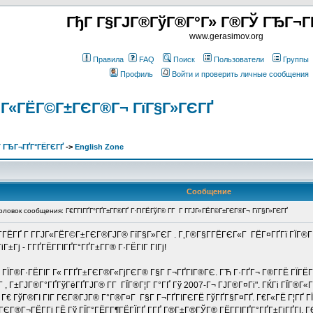
ГђГ Г§ГЈГ®ГўГ®Г°Г» Г®ГЎ ГЂГ¬Г
www.gerasimov.org
Правила
FAQ
Поиск
Пользователи
Группы
Профиль
Войти и проверить личные сообщения
Г­ГЈГ«ГЁГ©Г±ГЄГ®Г¬ ГїГ§Г»ГЄГҐ
 ГЂГ¬ГҐГ°ГЁГЄГҐ
->
English Zone
Сообщение
овок сообщения: Г€Г­ГІГҐГ°ГҐГ±Г­Г®ГҐ Г·ГІГЁГўГ® Г­Г Г Г­ГЈГ«ГЁГ©Г±ГЄГ®Г¬ ГїГ§Г»ГЄГҐ
ГҐГ­ГЁГҐ Г Г­ГЈГ«ГЁГ©Г±ГЄГ®ГЈГ® ГїГ§Г»ГЄГ . Г‚Г®Г§Г­ГЁГЄГ«Г ГЁГ¤ГҐГї ГЇГ®Г·
іГ±Гј - Г­ГҐГЁГ­ГІГҐГ°ГҐГ±Г­Г® Г·ГЁГІГ ГІГј!
, ГЇГ®Г·ГЁГІГ Г« Г­ГҐГ±ГЄГ®Г«ГјГЄГ® Г§Г Г¬ГҐГІГ®ГЄ. ГЋ Г·ГҐГ¬ Г®Г­ГЁ ГЇГЁГё
 , Г±ГЈГ®Г°ГҐГўГёГҐГЈГ® Г­Г ГЇГ®Г¦Г Г°ГҐ Гў 2007-Г¬ ГЈГ®Г¤Гі". ГЌГі ГЇГ®Г«Гі
 Г€ ГўГ®ГІ ГІГ ГЄГ®ГЈГ® Г°Г®Г¤Г Г§Г Г¬ГҐГІГЄГЁ ГўГҐГ§Г¤ГҐ. Г€Г«ГЁ Г¦ГҐ ГЇГ
Г®Г¬ГЁГ­Гі ГЁ Гў ГЇГ°ГЁГ­Г¶ГЁГЇГҐ Г­ГҐ Г®Г±Г®ГЎГ® ГЁГ­ГІГҐГ°ГҐГ±ГіГҐГІ, Г