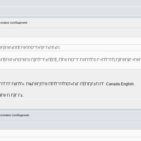
овок сообщения:
Г®ГўГ®Г±ГІГЁ Г®ГІГЄГ°Г»ГўГ ГѕГІГ±Гї:
­ГЈГ«ГЁГ©Г±ГЄГ®Г© ГўГҐГ°Г±ГЁГЁ, ГЇГ® ГЄГ°Г Г©Г­ГҐГ© Г¬ГҐГ°ГҐ) ГўГ®Г§Г¬Г®Г¦Г
­ГҐ Г­Г ГёГҐГ«. ГЊГ®Г¦Г­Г® ГЇГҐГ°ГҐГЄГ«ГѕГ·ГЁГІГјГ±Гї Г­Г Canada English.
ІГ® Гі ГўГ Г±.
ловок сообщения: