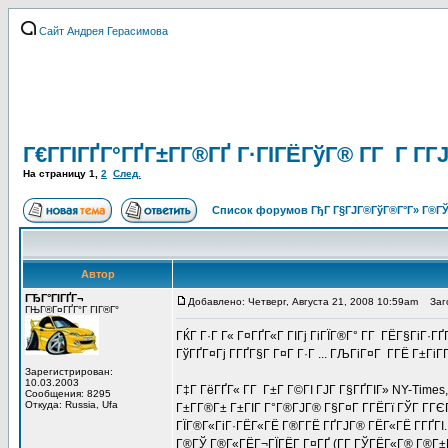
Сайт Андрея Герасимова
Г€Г­ГІГҐГ°ГҐГ±Г­Г®ГҐ Г·ГІГЁГўГ® Г­Г Г 
На страницу
1
,
2
След.
Список форумов ГђГ Г§ГЈГ®ГўГ®Г°Г» Г®ГЎ
Автор
ГЂГ°ГІГҐГ¬
Добавлено: Четверг, Августа 21, 2008 10:59am
Загол
ГЊГ®Г¤ГҐГ°Г ГІГ®Г°
ГЌГ Г·Г Г« Г¤ГҐГ«Г ГІГј ГіГЇГ®Г° Г­Г ГЁГ§ГіГ·
ГўГҐГ¤Гј Г­ГҐГ§Г Г¤Г Г·Г ... ГЉГіГ¤Г Г­ГЁ Г±ГіГ­Г
Зарегистрирован:
10.03.2003
Г‡Г ГёГҐГ« Г­Г Г±Г Г©ГІ ГЈГ Г§ГҐГІГ» NY-Times
Сообщения: 8295
Откуда: Russia, Ufa
Г±Г­Г®Г± Г±ГІГ Г°Г®ГЈГ® Г§Г¤Г Г­ГЁГї ГЎГ Г­ГЄГ
ГЇГ®Г«ГіГ·ГЁГ«ГЁ Г®Г­ГЁ ГҐГЈГ® ГЁГ«ГЁ Г­ГҐГІ.
Г®ГЎ Г®Г«ГЁГ¬ГЇГЁГ Г¤ГҐ (Г­Г ГЎГЁГ«Г® Г®Г±ГЄ