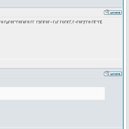
Г® ГµГ®Г°Г®ГёГ® Г­Г ГЅГІГ®Г¬ Г±Г Г©ГІГҐ, Г¬Г®Г¦Г­Г® ГЇГ°ГЁ