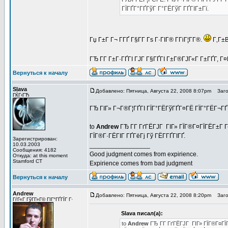
ГЇГҐГ°ГҐГўГ Г°ГЁГўГ ГҐГІГ±Гї.
Гџ Г±Г Г¬ Г­ГҐ Г§Г­Г Гѕ Г·ГІГ® Г­ГіГ¦Г­Г®.
Г‚Г±В
ГЂ Г­Г Г±Г·ГҐГІ ГЈГ Г§ГҐГІ Г±Г®ГЈГ«Г Г±ГҐГ­, Г¤
Вернуться к началу
Slava
Добавлено: Пятница, Августа 22, 2008 8:07pm
Загол
ГЌГ‹ГЋ
ГЂ ГІГ» Г¬Г®Г¦ГҐГІ ГЇГ°ГЁГўГҐГ¤ГЁ ГЇГ°ГЁГ¬ГҐГ
to
Andrew
ГЂ Г­Г ГґГЁГЈГ ГІГ» ГЇГ®Г¤ГЇГЁГ±Г Г«Г
ГЇГ®Г·ГЁГІГ ГҐГёГј Гў ГЁГ­ГҐГІГҐ.
Зарегистрирован:
10.03.2003
_________________
Сообщения: 4182
Good judgment comes from expirience.
Откуда: at this moment
Stamford CT
Expirience comes from bad judgment
Вернуться к началу
Andrew
Добавлено: Пятница, Августа 22, 2008 8:20pm
Загол
ГѓГ«Г ГўГ­Г»Г© ГІГ°ГҐГЇГ Г·
Slava писал(а):
to
Andrew
ГЂ Г­Г ГґГЁГЈГ ГІГ» ГЇГ®Г¤ГЇГЁГ