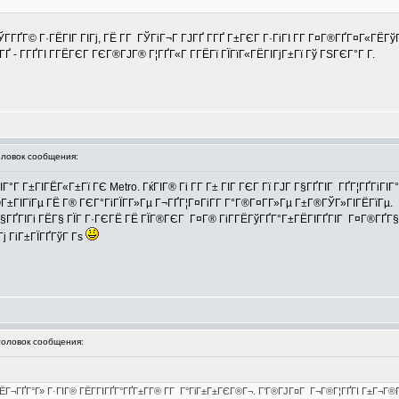
Г­ГҐГ© Г·ГЁГІГ ГІГј, ГЁ Г­Г ГЎГіГ¬Г ГЈГҐ Г­ГҐ Г±ГЄГ Г·ГіГІ Г­Г Г¤Г®ГҐГ¤Г«ГЁГ
 - Г­ГҐГІ Г­ГЁГЄГ ГЄГ®ГЈГ® Г¦ГҐГ«Г Г­ГЁГї ГЇГїГ«ГЁГІГјГ±Гї Гў ГЅГЄГ°Г Г­.
овок сообщения:
°Г Г±ГІГЁГ«Г±Гї ГЄ Metro. ГќГІГ® Гі Г­Г Г± ГІГ ГЄГ Гї ГЈГ Г§ГҐГІГ ГҐГ¦ГҐГіГІГ°
ГІГїГµ ГЁ Г® ГЄГ°ГіГЇГ­Г»Гµ Г¬ГҐГ¦Г¤ГіГ­Г Г°Г®Г¤Г­Г»Гµ Г±Г®ГЎГ»ГІГЁГїГµ.
ГҐГІГі ГЁГ§ ГЇГ Г·ГЄГЁ ГЁ ГЇГ®ГЄГ Г¤Г® ГіГ­ГЁГўГҐГ°Г±ГЁГІГҐГІГ Г¤Г®ГҐГ§Г¦Г
ј ГіГ±ГЇГҐГўГ Гѕ
ловок сообщения:
Г¬ГҐГ°Г» Г·ГІГ® ГЁГ­ГІГҐГ°ГҐГ±Г­Г® Г­Г Г°ГіГ±Г±ГЄГ®Г¬. Г’Г®ГЈГ¤Г Г¬Г®Г¦ГҐГІ Г±Г¬Г®Г¦Г