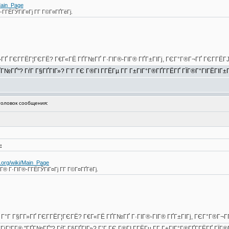
Main_Page
Г­ГЁГЎГіГ¤Гј Г­Г Г©Г¤ГҐГёГј.
Г­Г»ГҐ ГЄГ­ГЁГ¦ГЄГЁ? Г€Г«ГЁ ГҐГ№ГҐ Г·ГІГ®-ГІГ® ГҐГ±ГІГј, ГЄГ°Г®Г¬ГҐ ГЄГ­ГЁГ
ҐГ№ГҐ"? ГѓГ Г§ГҐГІГ»? Г’Г ГЄ Г®ГІ Г­ГЁГµ Г­Г Г±ГІГ°Г®ГҐГ­ГЁГҐ ГЇГ®Г°ГІГЁГІГ±
ловок сообщения:
:
.org/wiki/Main_Page
Г® Г·ГІГ®-Г­ГЁГЎГіГ¤Гј Г­Г Г©Г¤ГҐГёГј.
 Г¬ Г°Г Г§Г­Г»ГҐ ГЄГ­ГЁГ¦ГЄГЁ? Г€Г«ГЁ ГҐГ№ГҐ Г·ГІГ®-ГІГ® ГҐГ±ГІГј, ГЄГ°Г®Г¬Г
ГіГ¦Г­Г® "ГҐГ№ГҐ"? ГѓГ Г§ГҐГІГ»? Г’Г ГЄ Г®ГІ Г­ГЁГµ Г­Г Г±ГІГ°Г®ГҐГ­ГЁГҐ ГЇГ