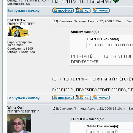
Откуда: Г€Г°ГЄГіГІГ±ГЄ, RU ->
ГЂГ­Г¤Г°ГҐГ© ГѓГҐГ°Г Г±ГЁГ¬Г®Гў
Los Angeles, US
Вернуться к началу
ГЂГ°ГІГҐГ¬
Добавлено: Пятница, Августа 22, 2008 6:25am
Загол
ГЊГ®Г¤ГҐГ°Г ГІГ®Г°
Andrew писал(а):
ГЂГ°ГІГҐГ¬ писал(а):
Зарегистрирован:
Г“ Г¬ГҐГ­Гї Г°ГіГ±Г±ГЄГЁГҐ Г­
10.03.2003
Сообщения: 8295
Откуда: Russia, Ufa
Г’Г Г¬ ГўГ­ГЁГ§Гі ГҐГ±ГІГј (Гў Г Г
ГїГ§Г»ГЄГ Г¬ГЁ.
Г„Г , ГҐГ±ГІГј. Г’Г®Г«ГјГЄГ® ГЂГ¬ГҐГ°ГЁГЄГЁ Г
ГЌГҐ Г§Г­Г Гѕ, ГІГ® ГЅГІГ® ГЁГ«ГЁ Г­ГҐ ГІГ®, Г·Г
Вернуться к началу
White Owl
Добавлено: Пятница, Августа 22, 2008 12:10pm
Заго
ГГІГ ГІГ­Г»Г© Г§Г Г­ГіГ¤Г
ГЂГ°ГІГҐГ¬ писал(а):
White Owl писал(а):
Г±ГѕГ¤Г ГµГ®Г¤ГЁ: