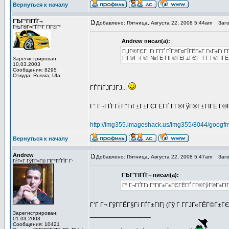
Вернуться к началу
ГЂГ°ГІГҐГ¬
Добавлено: Пятница, Августа 22, 2008 5:44am
Загол
ГЊГ®Г¤ГҐГ°Г ГІГ®Г°
Andrew писал(а):
ГЏГ®ГЄГ Гї Г­ГҐ ГЇГ®Г¤ГЇГЁГ±Г Г«Г±Гї Г­
ГЇГ®Г¬Г®Г№ГЁ ГЇГ®ГЁГ±ГЄГ Г­Г Г©ГІГЁ Г¤
Зарегистрирован:
10.03.2003
Сообщения: 8295
Откуда: Russia, Ufa
ГЃГіГЈГЈГЈ...
Г“ Г¬ГҐГ­Гї Г°ГіГ±Г±ГЄГЁГҐ Г­Г®ГўГ®Г±ГІГЁ Г®Г
http://img355.imageshack.us/img355/8044/googfm
Вернуться к началу
Andrew
Добавлено: Пятница, Августа 22, 2008 5:47am
Загол
ГѓГ«Г ГўГ­Г»Г© ГІГ°ГҐГЇГ Г·
ГЂГ°ГІГҐГ¬ писал(а):
Г“ Г¬ГҐГ­Гї Г°ГіГ±Г±ГЄГЁГҐ Г­Г®ГўГ®Г±ГІ
Г’Г Г¬ ГўГ­ГЁГ§Гі ГҐГ±ГІГј (Гў Г Г­ГЈГ«ГЁГ©Г±
Зарегистрирован:
_________________
01.03.2003
Сообщения: 10421