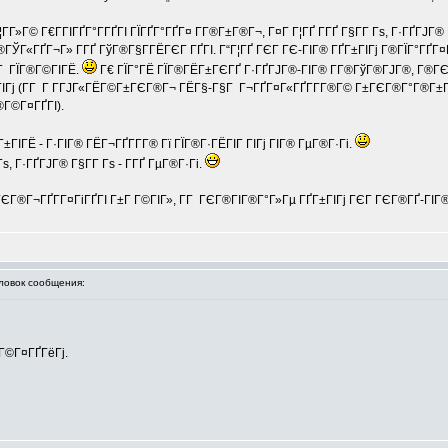
­Г»Г© Г€Г­ГІГҐГ°Г­ГҐГІ ГЇГҐГ°ГҐГ¤ Г­Г®Г±Г®Г¬, Г¤Г Г¦ГҐ Г­ГҐ Г§Г­Г Гѕ, Г·ГҐГЈГ
Г«ГҐГ¬Г» Г­ГҐ ГўГ®Г§Г­ГЁГЄГ ГҐГІ. Г“Г¦ГҐ ГЄГ ГЄ-ГІГ® ГҐГ±ГІГј Г®ГЇГ°ГҐГ¤ГҐ
¤Г ГЇГ®Г©ГІГЁ.
Г€ ГЇГ°ГЁ ГЇГ®ГЁГ±ГЄГҐ Г·ГҐГЈГ®-ГІГ® Г­Г®ГўГ®ГЈГ®, Г®ГЄГЁ
ІГј (Г­Г Г Г­ГЈГ«ГЁГ©Г±ГЄГ®Г¬ ГЁГ§-Г§Г Г¬ГҐГ¤Г«ГҐГ­Г­Г®Г© Г±ГЄГ®Г°Г®Г±ГІГЁ 
Г®Г©Г¤ГҐГІ).
Г±ГІГЁ - Г·ГІГ® ГЁГ¬ГҐГ­Г­Г® Гї ГЇГ®Г·ГЁГІГ ГІГј ГІГ® ГµГ®Г·Гі.
ѕ, Г·ГҐГЈГ® Г§Г­Г Гѕ - Г­ГҐ ГµГ®Г·Гі.
ЄГ®Г¬ГҐГ­Г¤ГіГҐГІ Г±Г Г©ГІГ», Г­Г ГЄГ®ГІГ®Г°Г»Гµ ГҐГ±ГІГј ГЄГ ГЄГ®ГҐ-ГІГ® ГЁ
овок сообщения:
 Г©Г¤ГҐГёГј.