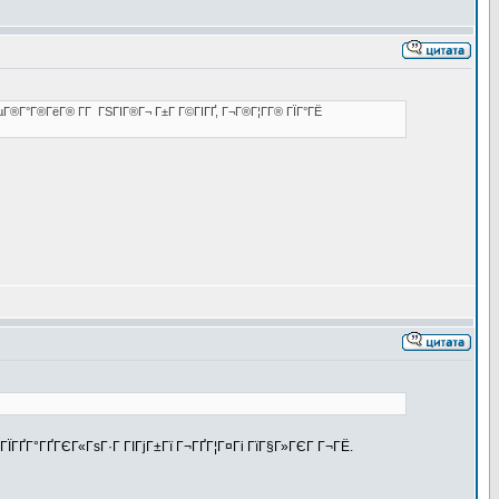
µГ®Г°Г®ГёГ® Г­Г ГЅГІГ®Г¬ Г±Г Г©ГІГҐ, Г¬Г®Г¦Г­Г® ГЇГ°ГЁ
ГЇГҐГ°ГҐГЄГ«ГѕГ·Г ГІГјГ±Гї Г¬ГҐГ¦Г¤Гі ГїГ§Г»ГЄГ Г¬ГЁ.