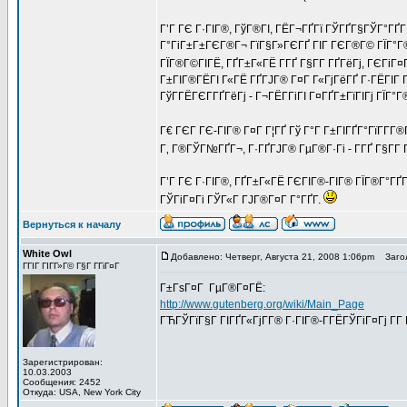
Г’Г ГЄ Г·ГІГ®, ГўГ®ГІ, ГЁГ¬ГҐГї ГЎГҐГ§ГЎГ°ГҐГ¦Г
Г°ГіГ±Г±ГЄГ®Г¬ ГїГ§Г»ГЄГҐ ГІГ ГЄГ®Г© ГЇГ°Г®ГЎ
ГЇГ®Г©ГІГЁ, ГҐГ±Г«ГЁ Г­ГҐ Г§Г­Г ГҐГёГј, ГЄГіГ
Г±ГІГ®ГЁГІ Г«ГЁ ГҐГЈГ® Г¤Г Г«ГјГёГҐ Г·ГЁГІГ Г
ГўГ­ГЁГЄГ­ГҐГёГј - Г¬ГЁГ­ГіГІ Г¤ГҐГ±ГїГІГј ГЇГ°
Г€ ГЄГ ГЄ-ГІГ® Г¤Г Г¦ГҐ Гў Г°Г Г±ГІГҐГ°ГїГ­Г­Г®
Г‚ Г®ГЎГ№ГҐГ¬, Г·ГҐГЈГ® ГµГ®Г·Гі - Г­ГҐ Г§Г­Г Г
Г’Г ГЄ Г·ГІГ®, ГҐГ±Г«ГЁ ГЄГІГ®-ГІГ® ГЇГ®Г°ГҐГ
ГЎГіГ¤Гі ГЎГ«Г ГЈГ®Г¤Г Г°ГҐГ­.
Вернуться к началу
White Owl
Добавлено: Четверг, Августа 21, 2008 1:06pm
Загол
ГГІГ ГІГ­Г»Г© Г§Г Г­ГіГ¤Г
Г±ГѕГ¤Г ГµГ®Г¤ГЁ:
http://www.gutenberg.org/wiki/Main_Page
ГЋГЎГїГ§Г ГІГҐГ«ГјГ­Г® Г·ГІГ®-Г­ГЁГЎГіГ¤Гј Г­Г
Зарегистрирован:
10.03.2003
Сообщения: 2452
Откуда: USA, New York City