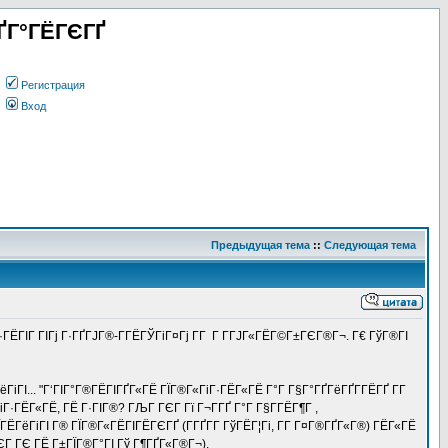
ҐГ°ГЁГЄГҐ
Регистрация
Вход
Предыдущая тема
::
Следующая тема
ГЁГІГ ГІГј Г·ГҐГЈГ®-Г­ГЁГЎГіГ¤Гј Г­Г Г Г­ГЈГ«ГЁГ©Г±ГЄГ®Г¬. Г€ ГўГ®ГІ
ГіГІ... "Г‘ГІГ°Г®ГЁГІГҐГ«ГЁ ГЇГ®Г«ГіГ·ГЁГ«ГЁ Г°Г Г§Г°ГҐГёГҐГ­ГЁГҐ Г­Г
Г·ГЁГ«ГЁ, ГЁ Г·ГІГ®? ГЉГ ГЄГ Гї Г¬Г­ГҐ Г°Г Г§Г­ГЁГ¶Г ,
ЁГёГіГІ Г® ГЇГ®Г«ГЁГІГЁГЄГҐ (Г­ГҐГ­Г ГўГЁГ¦Гі, Г­Г Г¤Г®ГҐГ«Г®) ГЁГ«ГЁ
ЄГ ГЄ ГЁ Г±ГЇГ®Г°ГІ Гў Г¶ГҐГ«Г®Г¬).