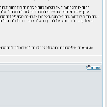
® ГЇГ®Г·ГЁГІГ ГІГј Г­Г Г Г­ГЈГ«ГЁГ©Г±ГЄГ®Г¬. Г‘ Г±Г Г©ГІГ Г¬ГЁ Г­Г
Г«ГҐГ­Г­Г»ГҐ ГЁГ§ГЎГ°Г Г­Г­Г»ГҐ Г±Г Г©ГІГ», ГЄГіГ¤Г Г¬Г®Г¦Г­Г®
Г­ГіГў ГўГ§ГЈГ«ГїГ¤Г®Г¬ Г±Г Г©ГІ, Г®ГЎГ»Г·Г­Г® Г±Г°Г Г§Гі ГїГ±Г­Г® -
Г·ГІГҐГ­ГЁГї ГІГ ГЄ Г¤ГҐГ«Г ГІГј Г­ГҐ ГЇГ®Г«ГіГ·Г ГҐГІГ±Гї, ГЇГ®ГЄГ
Г­ГІГҐГ°ГҐГ±Г­Г®ГҐ (Г­Г ГўГ Гё ГўГЄГіГ±) Г·ГІГЁГўГ® (Г­Г english),