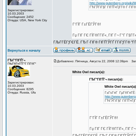
http://www.gutenberg.org/wiki/
ГЋГЎГїГ§Г ГІГҐГ«ГјГ­Г® Г·ГІГ®-
Зарегистрирован:
10.03.2003
Сообщения: 2452
Откуда: USA, New York City
Г‘ГЇГ Г±ГЁГЎГ®!
Гџ ГІГ ГЄ ГЇГ®Г­ГїГ«, ГІГ Г¬ Г°Г Г§
ГЉГ­ГЁГ¦ГЄГЁ. ГЂ Г·ГІГ® ГІГҐГЎГҐ Г­ГіГ¦Г­Г® "Г
Вернуться к началу
ГЂГ°ГІГҐГ¬
Добавлено: Пятница, Августа 22, 2008 12:39pm
Заго
ГЊГ®Г¤ГҐГ°Г ГІГ®Г°
White Owl писал(а):
ГЂГ°ГІГҐГ¬ писал(а):
Зарегистрирован:
10.03.2003
White Owl писал(а)
Сообщения: 8295
Откуда: Russia, Ufa
Г±ГѕГ¤Г ГµГ®Г¤ГЁ:
http://www.gutenberg
ГЋГЎГїГ§Г ГІГҐГ«ГјГ­
Г‘ГЇГ Г±ГЁГЎГ®!
Гџ ГІГ ГЄ ГЇГ®Г­ГїГ«, ГІГ
ГЉГ­ГЁГ¦ГЄГЁ. ГЂ Г·ГІГ® ГІГҐГЎГҐ Г­