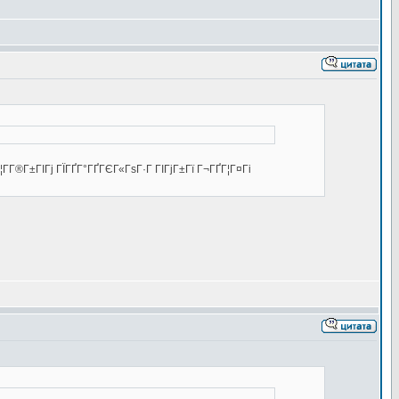
­Г®Г±ГІГј ГЇГҐГ°ГҐГЄГ«ГѕГ·Г ГІГјГ±Гї Г¬ГҐГ¦Г¤Гі