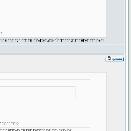
Ј?
Гї ГЁ Г§Г ГўГІГ°Г ГЄ ГЇГ«Г®ГµГ® ГЇГҐГ°ГҐГўГ Г°ГЁГўГ ГҐГІГ±Гї.
Ґ ГЄГ­ГЁГЈ?
®Г°ГІГЁГІГ±Гї ГЁ Г§Г ГўГІГ°Г ГЄ ГЇГ«Г®ГµГ®