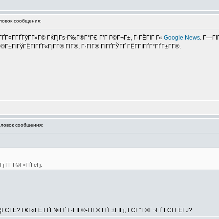
овок сообщения:
¦ГҐГ¤Г­ГҐГўГ­Г»Г© ГЌГјГѕ-Г‰Г®Г°ГЄ Г’Г Г©Г¬Г±, Г·ГЁГІГ Г«
Google News
. Г—ГІ
ГІГўГЁГІГҐГ«ГјГ­Г® ГІГ®, Г·ГІГ® ГІГҐГЎГҐ ГЁГ­ГІГҐГ°ГҐГ±Г­Г®.
овок сообщения:
ј Г­Г Г©Г¤ГҐГёГј.
­ГЁГ¦ГЄГЁ? Г€Г«ГЁ ГҐГ№ГҐ Г·ГІГ®-ГІГ® ГҐГ±ГІГј, ГЄГ°Г®Г¬ГҐ ГЄГ­ГЁГЈ?