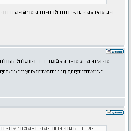
ўГ»ГҐ Г Г­ГЁГ¬ГЁГ°Г®ГўГ Г­Г­Г»ГҐ ГЎГ Г­Г­ГҐГ°Г». ГЏГ«ГѕГ±, ГЄГ®ГЈГ¤Г
ГҐГ­Г­ГїГї ГЎГҐГ±ГЇГ«Г ГІГ­Г Гї. ГЏГЁГёГіГІ Гў Г®Г±Г­Г®ГўГ­Г®Г¬ Г®
 Гѕ ГіГ±ГЇГҐГўГ Гѕ ГЇГ°Г®Г·ГЁГІГ ГІГј. Г„Г Г¦ГҐ ГЁГ­Г®ГЈГ¤Г
ҐГ¬ ГЇГ®Г°ГҐГЄГ®Г¬ГҐГ­Г¤Г®ГўГ ГІГј Г·ГҐ-Г­ГЁГІГј Г­Г Г Г­ГЈГ«.