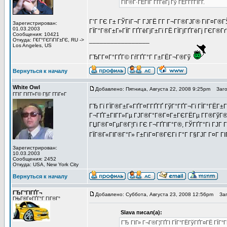
ГЇГ®Г·ГЁГІГ ГҐГёГј Гў ГЁГ­ГҐГІГҐ.
Г’Г ГЄ Г± ГЎГіГ¬Г ГЈГЁ Г­Г Г¬Г­Г®ГЈГ® ГіГ¤Г®ГЎ
Зарегистрирован:
01.03.2003
ГЇГ°Г®Г±Г»ГЇГ ГҐГёГјГ±Гї ГЁ ГЇГјГҐГёГј ГЄГ®ГґГҐ
Сообщения: 10421
_________________
Откуда: Г€Г°ГЄГіГІГ±ГЄ, RU ->
Los Angeles, US
ГЂГ­Г¤Г°ГҐГ© ГѓГҐГ°Г Г±ГЁГ¬Г®Гў
Вернуться к началу
White Owl
Добавлено: Пятница, Августа 22, 2008 9:25pm
Загол
ГГІГ ГІГ­Г»Г© Г§Г Г­ГіГ¤Г
ГЂ Гї ГЇГ®Г±Г«ГҐГ¤Г­ГҐГҐ ГўГ°ГҐГ¬Гї ГЇГ°ГЁГ±ГІГ
Г¬ГҐГ±ГІГ­Г»Гµ ГЈГ®Г°Г®Г¤Г±ГЄГЁГµ Г­Г®ГўГ®Г±
ГЏГ®Г¤ГµГ®Г¦Гі ГЄ Г¬ГҐГІГ°Г®, ГЎГҐГ°Гі ГЈГ Г§
ГЇГ®Г«ГІГ®Г°Г» Г±ГіГ¤Г®ГЄГі Г°Г Г§ГЈГ Г¤Г ГІГ
Зарегистрирован:
10.03.2003
Сообщения: 2452
Откуда: USA, New York City
Вернуться к началу
ГЂГ°ГІГҐГ¬
Добавлено: Суббота, Августа 23, 2008 12:56pm
Заго
ГЊГ®Г¤ГҐГ°Г ГІГ®Г°
Slava писал(а):
ГЂ ГІГ» Г¬Г®Г¦ГҐГІ ГЇГ°ГЁГўГҐГ¤ГЁ ГЇГ°ГЁ