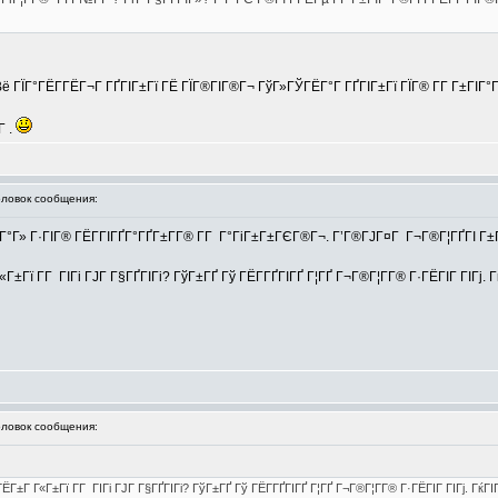
ё ГЇГ°ГЁГ­ГЁГ¬Г ГҐГІГ±Гї ГЁ ГЇГ®ГІГ®Г¬ ГўГ»ГЎГЁГ°Г ГҐГІГ±Гї ГЇГ® Г­Г Г±ГІГ°
Г .
овок сообщения:
°Г» Г·ГІГ® ГЁГ­ГІГҐГ°ГҐГ±Г­Г® Г­Г Г°ГіГ±Г±ГЄГ®Г¬. Г’Г®ГЈГ¤Г Г¬Г®Г¦ГҐГІ Г±Г¬
±Гї Г­Г ГІГі ГЈГ Г§ГҐГІГі? ГўГ±ГҐ Гў ГЁГ­ГҐГІГҐ Г¦ГҐ Г¬Г®Г¦Г­Г® Г·ГЁГІГ ГІГј. 
овок сообщения:
±Г Г«Г±Гї Г­Г ГІГі ГЈГ Г§ГҐГІГі? ГўГ±ГҐ Гў ГЁГ­ГҐГІГҐ Г¦ГҐ Г¬Г®Г¦Г­Г® Г·ГЁГІГ ГІГј. ГќГІ