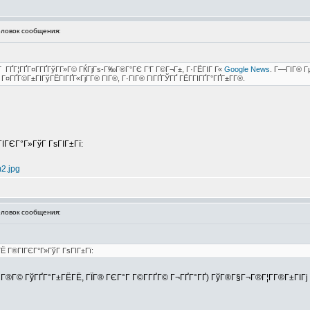
овок сообщения:
Г ГҐГ¦ГҐГ¤Г­ГҐГўГ­Г»Г© ГЌГјГѕ-Г‰Г®Г°ГЄ Г’Г Г©Г¬Г±, Г·ГЁГІГ Г«
Google News
. Г—ГІГ® Г
ГҐГ©Г±ГІГўГЁГІГҐГ«ГјГ­Г® ГІГ®, Г·ГІГ® ГІГҐГЎГҐ ГЁГ­ГІГҐГ°ГҐГ±Г­Г®.
ІГЄГ°Г»ГўГ ГѕГІГ±Гї:
2.jpg
овок сообщения:
ГЁ Г®ГІГЄГ°Г»ГўГ ГѕГІГ±Гї:
ГЄГ®Г© ГўГҐГ°Г±ГЁГЁ, ГЇГ® ГЄГ°Г Г©Г­ГҐГ© Г¬ГҐГ°ГҐ) ГўГ®Г§Г¬Г®Г¦Г­Г®Г±ГІГј 