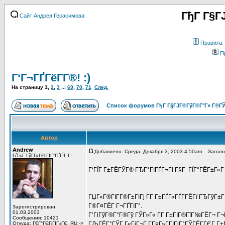
ГђГ Г§Г
Сайт Андрея Герасимова
Правила
П
Г‘Г¬ГҐГёГ­Г®! :)
На страницу
1
,
2
,
3
...
69
,
70
,
71
След.
Список форумов ГђГ Г§ГЈГ®ГўГ®Г°Г» Г®ГЎ
Автор
Andrew
Добавлено: Среда, Декабря 3, 2003 4:50am
Заголово
ГѓГ«Г ГўГ­Г»Г© ГІГ°ГҐГЇГ Г·
Г‘ГЇГ Г±ГЁГЎГ® ГЂГ°ГІГҐГ¬Гі Г§Г ГЇГ°ГЁГ±Г«Г 
ГЏГ«Г®ГІГ­Г®Г±ГІГј Г­Г Г±ГҐГ«ГҐГ­ГЁГї ГЂГўГ±Г
Г®Г¤ГЁГ­ Г¬ГҐГІГ°.
Зарегистрирован:
01.03.2003
Г‘ГіГўГ®Г°Г®Гў ГЎГ»Г« Г­Г Г±ГІГ®ГїГ№ГЁГ¬ Г¬Г
Сообщения: 10421
Откуда: Г€Г°ГЄГіГІГ±ГЄ, RU ->
ГЉГЁГ°ГЎГ Г«ГјГ¬Г Г­Г¤Г»Г­ГІГіГ°ГЎГЁГ­ГЄГ Г±