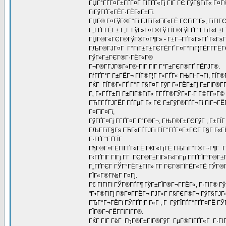
ГЏГ°ГҐГ¤Г±ГҐГ¤Г ГІГҐГ«Гј ГІГ ГЄ ГўГ§ГїГ« Г¤
ГіГўГҐГ«ГЁГ·ГЁГ«Г±Гї.
ГЏГ® Г¤ГўГ®Г°Гі ГЈГіГ«ГїГ«ГЁ ГЄГіГ°Г», ГіГІГЄГЁ
Г„ГҐГ­ГЁГ± Г„Г ГўГ»Г¤Г®Гў ГЇГ®ГўГҐГ°Г­ГіГ«Г±Г
ГЏГ®Г«ГЄГ®ГўГ®Г¤Г¶Г» - Г±Г¬ГҐГ«Г»ГҐ Г«ГѕГ¤Г
ГЉГ®ГЈГ¤Г Г°ГіГ±Г±ГЄГЁГҐ Г¤Г°ГіГ¦ГЁГ­Г­ГЁГЄ
ГўГ»Г±ГЄГ®Г·ГЁГ«Г®
Г¬Г®Г­ГЈГ®Г«Г®-ГІГ ГІГ Г°Г±ГЄГ®ГҐ ГЁГЈГ®.
ГѓГҐГ°Г Г±ГЁГ¬ ГЇГ®Г¦Г Г«ГҐГ« ГЊГі-Г¬Гі, ГЇГ®
ГЌГ ГЇГ®Г«ГҐ Г°Г Г§Г¤Г ГўГ Г«ГЁГ±Гј Г±ГІГ®Г­Г»
Г‚ Г«ГҐГ±Гі Г±ГІГ®ГїГ« Г­ГҐГ®ГЎГ»Г·Г Г©Г­Г»Г© 
ГЋГ­ГҐГЈГЁГ­ ГҐГµГ Г« ГЄ Г±ГўГ®ГҐГ¬Гі ГіГ¬ГЁ
Г¤ГїГ¤Гї,
ГўГҐГ¤Гј Г­ГҐГ¤Г Г°Г®Г¬, ГЊГ®Г±ГЄГўГ , Г±ГЇГ Г«
ГЉГ­ГїГ§Гѕ ГЋГ«ГҐГЈГі ГЇГ°ГҐГ¤Г±ГЄГ Г§Г Г«ГЁ
Г·ГҐГ°ГҐГЇГ .
ГђГ®Г¤ГЁГІГҐГ«ГЁ Г€Г«ГјГЁ ГЊГіГ°Г®Г¬Г¶Г Г
Г‹ГҐГІГ ГІГј Г­Г ГЄГ®Г±ГІГ»Г«ГїГµ Г­ГҐГЇГ°Г®Г±ГІ
Г„ГҐГЄГ ГЎГ°ГЁГ±ГІГ» Г­Г ГЄГ®ГЇГЁГ«ГЁ ГЎГ®Г«
ГЇГ«Г®Г№Г Г¤Гј.
Г€ ГІГіГІ ГЎГ®ГҐГ¶ ГўГ±ГЇГ®Г¬Г­ГЁГ«, Г·ГІГ® Гў
"Г•Г®ГІГј Г®Г¤Г­ГЁГ¬ ГЈГ«Г Г§ГЄГ®Г¬ ГўГ§ГЈГ«Гї
ГЂГ°Г¬ГЁГї ГЎГҐГ¦Г Г«Г , Г ГўГЇГҐГ°ГҐГ¤ГЁ ГЎ
ГЇГ®Г¬ГЁГ­ГіГІГ­Г®.
ГЌГ ГІГ ГёГ ГђГ®Г±ГІГ®ГўГ ГµГ®ГІГҐГ«Г Г·ГІГ®