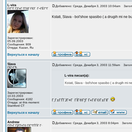
L-vira
Добавлено: Среда, Декабря 3, 2003 10:04am
Заголо
ГѓГ°Г Г¦Г¤Г Г­Г®Г·ГЄГ Г¬ГЁГ°Г
Kstati, Slava - bol'shoe spasibo ( a drugih mi ne
Зарегистрирован:
05.09.2003
Сообщения: 909
Откуда: Kazan, Ru
Вернуться к началу
Slava
Добавлено: Среда, Декабря 3, 2003 11:59am
Заголо
ГЌГ‹ГЋ
L-vira писал(а):
Kstati, Slava - bol'shoe spasibo ( a drugih mi
Зарегистрирован:
10.03.2003
Сообщения: 4182
Г‚Г±ГҐГЈГ¤Г ГЇГ®Г¦Г Г«ГіГ©Г±ГІГ
Откуда: at this moment
Stamford CT
Вернуться к началу
Andrew
Добавлено: Среда, Декабря 3, 2003 8:04pm
Заголов
ГѓГ«Г ГўГ­Г»Г© ГІГ°ГҐГЇГ Г·