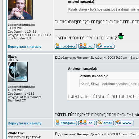
ottomi писал(а):
Kstati, Slava - bol'shoe spasibo ( a drugih mi
ГЏГ®ГµГ®Г¦ГҐ, ГўГ±ГҐ Г§Г­Г ГѕГІ Г® Г·ГҐГ¬ ГЁГ¤
Зарегистрирован:
_________________
01.03.2003
Сообщения: 10421
Откуда: Г€Г°ГЄГіГІГ±ГЄ, RU ->
ГЂГ­Г¤Г°ГҐГ© ГѓГҐГ°Г Г±ГЁГ¬Г®Гў
Los Angeles, US
Вернуться к началу
Slava
Добавлено: Четверг, Декабря 4, 2003 5:29am
Заголо
ГЌГ‹ГЋ
Andrew писал(а):
ottomi писал(а):
Kstati, Slava - bol'shoe spasibo ( a d
Зарегистрирован:
10.03.2003
Сообщения: 4182
ГЏГ®ГµГ®Г¦ГҐ, ГўГ±ГҐ Г§Г­Г ГѕГІ Г® Г·Г
Откуда: at this moment
Stamford CT
ГЌГҐГІ. ГЌГҐ ГўГ±ГҐ. Г’Г®Г«ГјГЄГ® Г¬Г» Г± L-vi
Вернуться к началу
White Owl
Добавлено: Четверг, Декабря 4, 2003 8:16am
Заголо
ГГІГ ГІГ­Г»Г© Г§Г Г­ГіГ¤Г