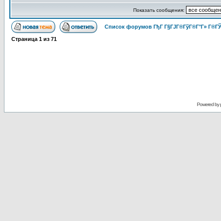
Показать сообщения:
Список форумов ГђГ Г§ГЈГ®ГўГ®Г°Г» Г®ГЎ
Страница
1
из
71
Powered by