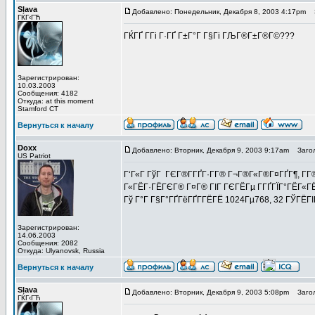
Slava
Добавлено: Понедельник, Декабря 8, 2003 4:17pm
З
ГЌГ‹ГЋ
ГЌГҐ Г­Гі Г·ГҐ Г±Г°Г Г§Гі ГЉГ®Г±Г®Г©???
Зарегистрирован:
10.03.2003
Сообщения: 4182
Откуда: at this moment
Stamford CT
Вернуться к началу
Doxx
Добавлено: Вторник, Декабря 9, 2003 9:17am
Загол
US Patriot
Г‘Г«Г ГўГ ГЄГ®Г­ГҐГ·Г­Г® Г¬Г®Г«Г®Г¤ГҐГ¶, Г­
Г«ГЁГ·ГЁГЄГ® Г¤Г® ГІГ ГЄГЁГµ Г­ГҐГЇГ°ГЁГ«ГЁ
Гў Г°Г Г§Г°ГҐГёГҐГ­ГЁГЁ 1024Гµ768, 32 ГЎГЁГІ
Зарегистрирован:
14.06.2003
Сообщения: 2082
Откуда: Ulyanovsk, Russia
Вернуться к началу
Slava
Добавлено: Вторник, Декабря 9, 2003 5:08pm
Загол
ГЌГ‹ГЋ