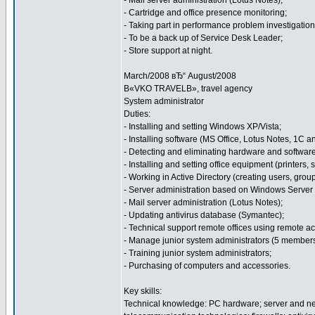
- Mail server administration (Lotus Notes);
- Cartridge and office presence monitoring;
- Taking part in performance problem investigation
- To be a back up of Service Desk Leader;
- Store support at night.
March/2008 вЂ“ August/2008
В«VKO TRAVELВ», travel agency
System administrator
Duties:
- Installing and setting Windows XP/Vista;
- Installing software (MS Office, Lotus Notes, 1C a
- Detecting and eliminating hardware and software 
- Installing and setting office equipment (printers,
- Working in Active Directory (creating users, group
- Server administration based on Windows Serve
- Mail server administration (Lotus Notes);
- Updating antivirus database (Symantec);
- Technical support remote offices using remote 
- Manage junior system administrators (5 members
- Training junior system administrators;
- Purchasing of computers and accessories.
Key skills:
Technical knowledge: PC hardware; server and net