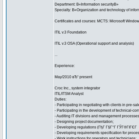
Department: В«Information securityВ»
Specialty: В«Organization and technology of infor
Certificates and courses: MCTS: Microsoft Window
ITIL v.3 Foundation
ITIL v.3 OSA (Operational support and analysis)
...
Experience:
May/2010 вЂ“ present
Croc Inc., system integrator
ITIL/ITSM Analyst
Duties:
- Participating in negotiating with clients in pre-sal
- Participating in the development of technical-co
- Auditing IT divisions and management processes of
- Designing project documentation;
- Developing regulations (ГђГ Г§Г°Г ГЎГ®ГІГЄГ 
- Developing requirements specification for pr
- Work instructions for operators and technicians;