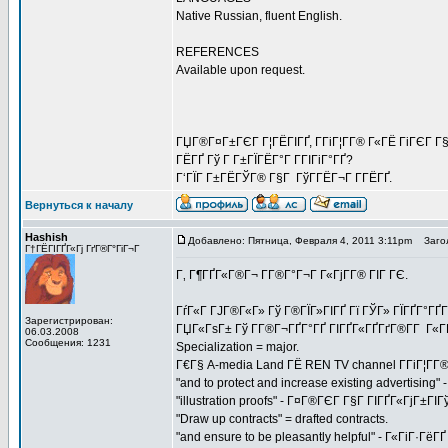
Native Russian, fluent English.
REFERENCES
Available upon request.
ГЏГ®Г¤Г±ГЄГ Г¦ГЁГІГҐ, Г­ГіГ¦Г­Г® Г«ГЁ ГіГЄГ Г§
ГЁГҐ Гў Г Г±ГЇГЁГ°Г Г­ГІГіГ°ГҐ?
Г‘ГЇГ Г±ГЁГЎГ® Г§Г ГўГ­ГЁГ¬Г Г­ГЁГҐ.
Вернуться к началу
Hashish
Добавлено: Пятница, Февраля 4, 2011 3:11pm
Загол
Г†ГЁГІГҐГ«Гј ГґГ®Г°ГіГ¬Г
Г‚ Г¶ГҐГ«Г®Г¬ Г­Г®Г°Г¬Г Г«ГјГ­Г® ГІГ ГЄ.
ГѓГ«Г ГЈГ®Г«Г» Гў Г®ГЇГ»ГІГҐ Гї ГЎГ» ГЇГҐГ°ГҐ
Зарегистрирован:
ГЏГ«ГѕГ± Гў Г­Г®Г¬ГҐГ°ГҐ ГІГҐГ«ГҐГґГ®Г­Г Г«Г
06.03.2008
Сообщения: 1231
Specialization = major.
Г€Г§ A-media Land ГЁ REN TV channel Г­ГіГ¦Г­Г
"and to protect and increase existing advertis
"illustration proofs" - Г¤Г®ГЄГ Г§Г ГІГҐГ«ГјГ±Г
"Draw up contracts" = drafted contracts.
"and ensure to be pleasantly helpful" - Г«ГіГ·ГёГ