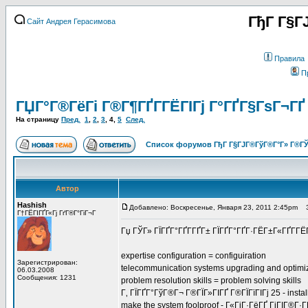
ГђГ Г§Г
Сайт Андрея Герасимова
Правила
П
ГЏГ°Г®ГёГі Г®Г¶ГҐГ­ГЁГІГј Г°ГҐГ§ГѕГ¬ГҐ
На страницу
Пред.
1
,
2
,
3
,
4
,
5
След.
Список форумов ГђГ Г§ГЈГ®ГўГ®Г°Г» Г®ГЎ
Автор
Hashish
Добавлено: Воскресенье, Января 23, 2011 2:45pm
За
Г†ГЁГІГҐГ«Гј ГґГ®Г°ГіГ¬Г
Гџ ГЎГ» ГЇГҐГ°ГҐГ­ГҐГ± ГЇГҐГ°ГҐГ·ГЁГ±Г«ГҐГ­
expertise configuration = configuiration
Зарегистрирован:
telecommunication systems upgrading and optimizin
06.03.2008
Сообщения: 1231
problem resolution skills = problem solving skills
Г‚ ГЇГҐГ°ГўГ®Г¬ Г®ГЇГ»ГІГҐ Г®ГЇГїГІГј 25 - install
make the system foolproof - Г«ГіГ·ГёГҐ ГіГІГ®Г·