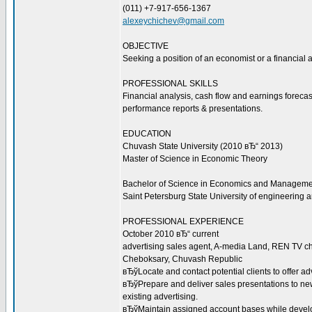
(011) +7-917-656-1367
alexeychichev@gmail.com
OBJECTIVE
Seeking a position of an economist or a financial a
PROFESSIONAL SKILLS
Financial analysis, cash flow and earnings forec
performance reports & presentations.
EDUCATION
Chuvash State University (2010 вЂ“ 2013)
Master of Science in Economic Theory
Bachelor of Science in Economics and Management (S
Saint Petersburg State University of engineering
PROFESSIONAL EXPERIENCE
October 2010 вЂ“ current
advertising sales agent, A-media Land, REN TV c
Cheboksary, Chuvash Republic
вЂўLocate and contact potential clients to offer ad
вЂўPrepare and deliver sales presentations to new
existing advertising.
вЂўMaintain assigned account bases while devel