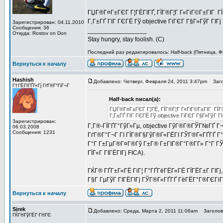
ГЏГ®Г¤Г±ГЄГ Г¦ГЁГІГҐ, ГЇГ®Г¦Г Г«ГіГ©Г±ГІГ Г
Г‚Г±ГҐ ГІГ ГЄГЁ Гў objective ГіГЄГ Г§Г»ГўГ ГІГј
Зарегистрирован: 04.11.2010
Сообщения: 36
_________________
Откуда: Rostov on Don
Stay hungry, stay foolish. (C)
Последний раз редактировалось: Half-back (Пятница, Ф
Вернуться к началу
Hashish
Добавлено: Четверг, Февраля 24, 2011 3:47pm
Заго
Г†ГЁГІГҐГ«Гј ГґГ®Г°ГіГ¬Г
Half-back писал(а):
ГЏГ®Г¤Г±ГЄГ Г¦ГЁ, ГЇГ®Г¦Г Г«ГіГ©Г±ГІГ ГЇГ
Г‚Г±ГҐ ГІГ ГЄГЁ Гў objective ГіГЄГ Г§Г»ГўГ ГІ
Зарегистрирован:
Г‚Г®-ГЇГҐГ°ГўГ»Гµ, objective ГўГ®Г®ГЎГ№ГҐ Г¬Г®
06.03.2008
Сообщения: 1231
ГґГ®Г°Г¬Г ГІ ГЇГ®Г§ГўГ®Г«ГЁГІ ГЎГ®Г«ГҐГҐ Г°Г 
Г°Г Г±ГµГ®Г¤Г®Гў Г±Г® Г±ГІГ®Г°Г®Г­Г» Г°Г ГЎГ®
ГЇГ«Г ГІГЁГІГј FICA).
ГЌГ® ГҐГ±Г«ГЁ ГіГ¦ Г°ГҐГёГЁГ«ГЁ ГЇГЁГ±Г ГІГј,
Г§Г ГµГўГ ГІГЁГІГј ГЎГ®Г«ГҐГҐ ГёГЁГ°Г®ГЄГіГ
Вернуться к началу
Sirek
Добавлено: Среда, Марта 2, 2011 11:06am
Заголово
ГЌГ®ГўГЁГ·Г®ГЄ