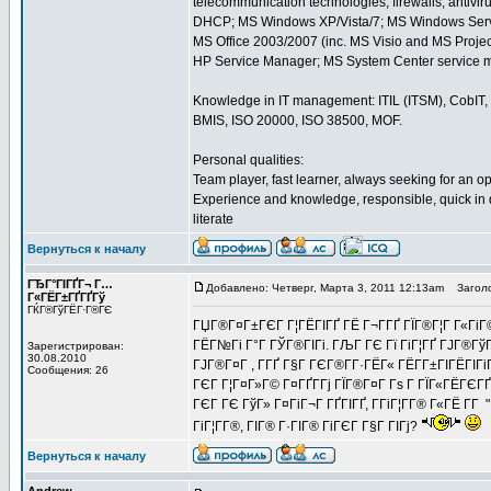
telecommunication technologies; firewalls; antiviru
DHCP; MS Windows XP/Vista/7; MS Windows Serv
MS Office 2003/2007 (inc. MS Visio and MS Proje
HP Service Manager; MS System Center service 
Knowledge in IT management: ITIL (ITSM), CobIT, 
BMIS, ISO 20000, ISO 38500, MOF.
Personal qualities:
Team player, fast learner, always seeking for an o
Experience and knowledge, responsible, quick in de
literate
Вернуться к началу
ГЂГ°ГІГҐГ¬ Г…
Добавлено: Четверг, Марта 3, 2011 12:13am
Заголо
Г«ГЁГ±ГҐГҐГў
ГЌГ®ГўГЁГ·Г®ГЄ
ГЏГ®Г¤Г±ГЄГ Г¦ГЁГІГҐ ГЁ Г¬Г­ГҐ ГЇГ®Г¦Г Г«ГіГ©Г
ГЁГ№Гі Г°Г ГЎГ®ГІГі. ГЉГ ГЄ Гї ГіГ¦ГҐ ГЈГ®Гў
Зарегистрирован:
30.08.2010
ГЈГ®Г¤Г , Г­ГҐ Г§Г ГЄГ®Г­Г·ГЁГ« ГЁГ­Г±ГІГЁГІГі
Сообщения: 26
ГЄГ Г¦Г¤Г»Г© Г¤ГҐГ­Гј ГЇГ®Г¤Г Гѕ Г ГЇГ«ГЁГЄГҐ
ГЄГ ГЄ ГўГ» Г¤ГіГ¬Г ГҐГІГҐ, Г­ГіГ¦Г­Г® Г«ГЁ Г­Г
ГіГ¦Г­Г®, ГІГ® Г·ГІГ® ГіГЄГ Г§Г ГІГј?
Вернуться к началу