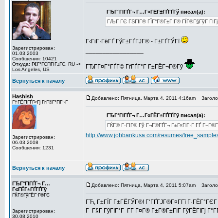
ГЂГ°ГІГҐГ¬ Г…Г«ГЁГ±ГҐГҐГў писал(а):
ГЉГ ГЄ ГЅГІГ® ГЇГ°Г®Г±ГІГ® ГЇГ®Г§ГўГ ГІГј Г
Г‹ГіГ·ГёГҐ ГўГ±ГҐГЈГ® - Г±ГҐГЎГї
Зарегистрирован:
_________________
01.03.2003
Сообщения: 10421
Откуда: Г€Г°ГЄГіГІГ±ГЄ, RU ->
ГЂГ­Г¤Г°ГҐГ© ГѓГҐГ°Г Г±ГЁГ¬Г®Гў
Los Angeles, US
Вернуться к началу
Hashish
Добавлено: Пятница, Марта 4, 2011 4:16am
Заголов
Г†ГЁГІГҐГ«Гј ГґГ®Г°ГіГ¬Г
ГЂГ°ГІГҐГ¬ Г…Г«ГЁГ±ГҐГҐГў писал(а):
ГЌГ® Г·ГІГ® Гў Г¬Г®ГҐГ¬ Г±Г«ГіГ·Г ГҐ Г¬Г®Г¦Г
http://www.jobbankusa.com/resumes/free_samples
Зарегистрирован:
06.03.2008
Сообщения: 1231
Вернуться к началу
ГЂГ°ГІГҐГ¬ Г…
Добавлено: Пятница, Марта 4, 2011 5:07am
Заголов
Г«ГЁГ±ГҐГҐГў
ГЌГ®ГўГЁГ·Г®ГЄ
ГЋ, Г±ГЇГ Г±ГЁГЎГ®! Г‘ГҐГЈГ®Г¤Г­Гї Г·ГЁГ°ГЄГ 
Г Г§Г ГўГІГ°Г Г­Г Г¤Г® Г±Г®Г±ГІГ ГўГЁГІГј Г°ГҐ
Зарегистрирован:
30.08.2010