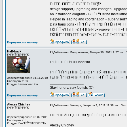
Г±ГЁГ±ГІГҐГ¬Г ГЎГ°Г Г±Г®Гў?
design support, upgrading and changes - upgrad
an installation diagram - Г«ГЁГЎГ® the installat
Helped in leading and coordination = supervised?
Data transitions - ГЇГ°ГҐГўГ°Г Г№ГҐГ­ГЁГї Г¤Г Г­Г
ГЌГҐГЇГ®Г­ГїГІГ­Г® Г·ГІГ® Proxy-server Г¤ГҐГ«Г 
ГЌГЁ Г°Г Г§Гі Г­ГҐ Г±Г«Г»ГёГ Г«. Г‡Г Г¬ГҐГ­ГЁ
Вернуться к началу
Half-back
Добавлено: Воскресенье, Января 30, 2011 2:27pm
За
ГЌГ®ГўГЁГ·Г®ГЄ
Г‘ГЇГ Г±ГЁГЎГ® Hashish!
Г’ГҐГЇГҐГ°Гј ГЇГ®ГЁГ±ГЄ Г°Г ГЎГ®ГІГ», Г°ГҐГ¤
Г±Г®ГЇГ°Г®ГўГ®Г¤ГІГҐГ«ГјГ­Г»ГҐ ГЇГЁГ±ГјГ¬Г 
Зарегистрирован: 04.11.2010
Сообщения: 36
_________________
Откуда: Rostov on Don
Stay hungry, stay foolish. (C)
Вернуться к началу
Alexey Chichev
Добавлено: Четверг, Февраля 3, 2011 11:38pm
Загол
ГЌГ®ГўГЁГ·Г®ГЄ
ГЏГ°Г®ГёГі Г‚Г Г± Г®Г¶ГҐГ­ГЁГІГј Г¬Г®ГҐ Г°ГҐГ
Зарегистрирован: 03.02.2011
Сообщения: 6
Откуда: Г—ГҐГЎГ®ГЄГ±Г Г°Г»
Alexey Chichev