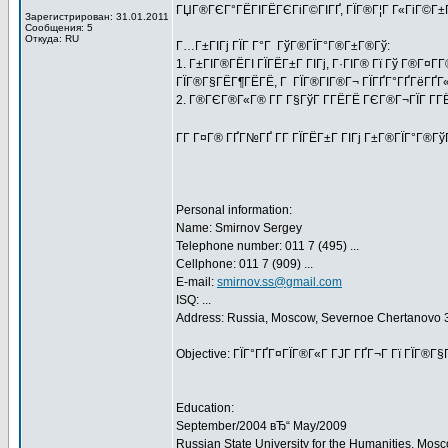
ГЏГ®ГЄГ°ГЁГІГЁГЄГіГ©ГІГҐ, ГЇГ®Г¦Г Г«ГіГ©Г±ГІ
Зарегистрирован: 31.01.2011
Сообщения: 5
Откуда: RU
Г…Г±ГІГј ГЇГ Г°Г ГўГ®ГЇГ°Г®Г±Г®Гў:
1. Г±ГІГ®ГЁГІ ГЇГЁГ±Г ГІГј, Г·ГІГ® Гї Гў Г®Г¤
ГЇГ®Г§ГЁГ¶ГЁГЁ, Г ГЇГ®ГІГ®Г¬ ГЇГҐГ°ГҐГёГҐГ« 
2. Г®ГЄГ®Г«Г® Г­Г Г§ГўГ Г­ГЁГЁ ГЄГ®Г¬ГЇГ Г­ГЁГ
Г­Г Г¤Г® ГҐГ№ГҐ Г­Г ГЇГЁГ±Г ГІГј Г±Г®ГЇГ°Г®Г
Personal information:
Name: Smirnov Sergey
Telephone number: 011 7 (495) ...
Cellphone: 011 7 (909) ...
E-mail:
smirnov.ss@gmail.com
ISQ: ...
Address: Russia, Moscow, Severnoe Chertanovo 3
Objective: ГЇГ°ГҐГ¤ГЇГ®Г«Г ГЈГ ГҐГ¬Г Гї ГЇГ®Г
Education:
September/2004 вЂ“ May/2009
Russian State University for the Humanities, Mos