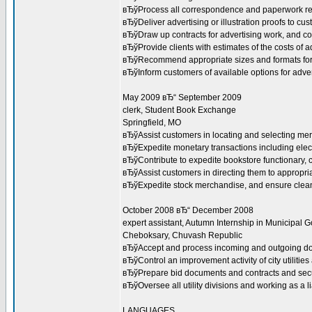
вЂўProcess all correspondence and paperwork rel
вЂўDeliver advertising or illustration proofs to cu
вЂўDraw up contracts for advertising work, and co
вЂўProvide clients with estimates of the costs of a
вЂўRecommend appropriate sizes and formats for
вЂўInform customers of available options for adve
May 2009 вЂ“ September 2009
clerk, Student Book Exchange
Springfield, MO
вЂўAssist customers in locating and selecting mer
вЂўExpedite monetary transactions including elect
вЂўContribute to expedite bookstore functionary, c
вЂўAssist customers in directing them to appropri
вЂўExpedite stock merchandise, and ensure clean
October 2008 вЂ“ December 2008
expert assistant, Autumn Internship in Municipal G
Cheboksary, Chuvash Republic
вЂўAccept and process incoming and outgoing d
вЂўControl an improvement activity of city utilitie
вЂўPrepare bid documents and contracts and sec
вЂўOversee all utility divisions and working as a li
LANGUAGES