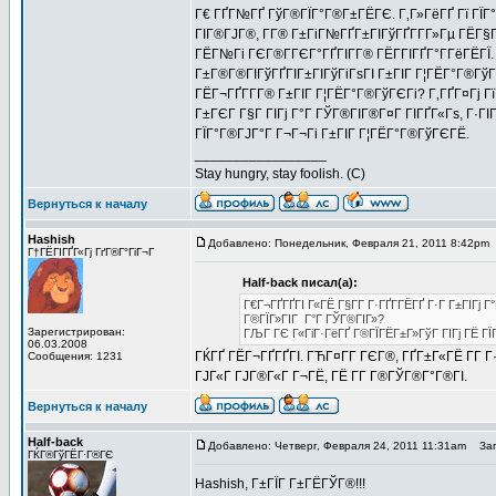
Г€ ГҐГ№ГҐ ГўГ®ГЇГ°Г®Г±ГЁГЄ. Г‚Г»ГёГҐ Гї ГЇГ
ГІГ®ГЈГ®, Г­Г® Г±ГіГ№ГҐГ±ГІГўГҐГ­Г­Г»Гµ ГЁГ§Г¬Г
ГЁГ№Гі ГЄГ®Г­ГЄГ°ГҐГІГ­Г® ГЁГ­ГІГҐГ°Г­ГёГЁГЇ
Г±Г®Г®ГІГўГҐГІГ±ГІГўГіГѕГІ Г±ГІГ Г¦ГЁГ°Г®ГўГЄГ
ГЁГ¬ГҐГ­Г­Г® Г±ГІГ Г¦ГЁГ°Г®ГўГЄГі? Г‚ГҐГ¤Гј 
Г±ГЄГ Г§Г ГІГј Г°Г ГЎГ®ГІГ®Г¤Г ГІГҐГ«Гѕ, Г·Г
ГЇГ°Г®ГЈГ°Г Г¬Г¬Гі Г±ГІГ Г¦ГЁГ°Г®ГўГЄГЁ.
_________________
Stay hungry, stay foolish. (C)
Вернуться к началу
Hashish
Добавлено: Понедельник, Февраля 21, 2011 8:42pm
Г†ГЁГІГҐГ«Гј ГґГ®Г°ГіГ¬Г
Half-back писал(а):
Г€Г¬ГҐГҐГІ Г«ГЁ Г§Г­Г Г·ГҐГ­ГЁГҐ Г·Г Г±ГІГј
Г®ГЇГ»ГІГ Г°Г ГЎГ®ГІГ»?
Зарегистрирован:
ГЉГ ГЄ Г«ГіГ·ГёГҐ Г®ГЇГЁГ±Г»ГўГ ГІГј ГЁ ГЇ
06.03.2008
ГЌГҐ ГЁГ¬ГҐГҐГІ. ГЋГ¤Г­Г ГЄГ®, ГҐГ±Г«ГЁ Г­Г Г
Сообщения: 1231
ГЈГ«Г ГЈГ®Г«Г Г¬ГЁ, ГЁ Г­Г Г®ГЎГ®Г°Г®ГІ.
Вернуться к началу
Half-back
Добавлено: Четверг, Февраля 24, 2011 11:31am
Заго
ГЌГ®ГўГЁГ·Г®ГЄ
Hashish, Г±ГЇГ Г±ГЁГЎГ®!!!