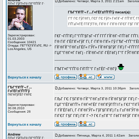
Andrew
Добавлено: Четверг, Марта 3, 2011 2:21am
Заголов
ГѓГ«Г ГўГ­Г»Г© ГІГ°ГҐГЇГ Г·
ГЂГ°ГІГҐГ¬ Г…Г«ГЁГ±ГҐГҐГў писал(а):
Г’Г ГЄ ГўГ®ГІ, ГЄГ ГЄ ГўГ» Г¤ГіГ¬Г ГҐГІГҐ, Г­
ГҐГ±Г«ГЁ Г­ГіГ¦Г­Г®, ГІГ® Г·ГІГ® ГіГЄГ Г§Г ГІ
Зарегистрирован:
Г€Г¬ГҐГІГј Г°ГҐГ§ГѕГ¬ГҐ Г­ГҐ ГЇГ®Г¬ГҐГёГ ГҐГІ
01.03.2003
Г® ГіГ·ГЁГІГ»ГўГ Гї, Г·ГІГ® ГІГ» Гў ГЂГ¬ГҐГ°Г
Сообщения: 10421
Откуда: Г€Г°ГЄГіГІГ±ГЄ, RU ->
ГЇГ®ГЇГ°Г®Г±ГЁГ« ГЎГ» ГЇГ®Г§ГўГ ГІГј Г¬ГҐГ­ГҐГ
Los Angeles, US
ГЏГ°Г®Г¤Г ГёГј - ГЇГ®Г«ГіГ·ГЁГёГј Г°Г ГЎГ®ГІГ
_________________
ГЂГ­Г¤Г°ГҐГ© ГѓГҐГ°Г Г±ГЁГ¬Г®Гў
Вернуться к началу
ГЂГ°ГІГҐГ¬ Г…
Добавлено: Четверг, Марта 3, 2011 10:36pm
Заголо
Г«ГЁГ±ГҐГҐГў
ГЌГ®ГўГЁГ·Г®ГЄ
ГЉГ ГЄ ГЅГІГ® ГЇГ°Г®Г±ГІГ® ГЇГ®Г§ГўГ ГІГј Г¬Г
ГЏГ°ГЁГёГҐГ« Г®Г¤ГЁГ­ Г®ГІГўГҐГІ Г± ГЄГ°ГіГЇГ
Зарегистрирован:
30.08.2010
Г ГЇГЁГёГі, Г·ГІГ®ГЎГ» ГўГ§ГїГІГј Г± Г±Г®ГЎГ®
Сообщения: 26
ГіГЄГ Г§Г ГІГј ГІГ Г¬? Г€ Г±ГІГ°Г ГёГ­Г®ГўГ ГІГ
Вернуться к началу
Andrew
Добавлено: Пятница, Марта 4, 2011 1:42am
Заголов
ГѓГ«Г ГўГ­Г»Г© ГІГ°ГҐГЇГ Г·