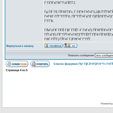
Г ГіГІГ±Г®Г°Г±ГЁГ­ГЈ.
Гџ ГІГ ГЄ ГЇГ®Г­ГїГ«, Г·ГІГ® Г¤Г«Гї L1B Г­Г
Г¤Г®Г·ГҐГ°Г­ГҐГ©, ГЇГ°ГҐГ¤Г±ГІГ ГўГЁГІГҐГ«ГјГ
Г‘ГГЂ.
ГЉГ±ГІГ ГІГЁ Г§Г Г­ГЁГ¬Г ГѕГ±Гј ГЇГ®ГЇГіГ«ГїГ°Г
ГҐГ±ГІГј ГЇГ°ГҐГ¤Г«Г®Г¦ГҐГ­ГЁГҐ ГЇГ® ГЇГ®ГЁГ±Г
Г®Г·ГҐГ­Гј ГЎГ«Г ГЈГ®Г¤Г Г°ГҐГ­.
Вернуться к началу
Показать сообщения:
Список форумов ГђГ Г§ГЈГ®ГўГ®Г°Г» Г®ГЎ
Страница
4
из
5
Powered by