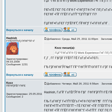
ГЏГ°Г®Г±ГІГ® Гў Work Experience Г¤Г ГІГј Г­Г Г
Г€Г«ГЁ ГЄГ ГЄ-ГІГ® Г¬Г®Г¦Г­Г® Г¤Г ГІГј Г±Г±Г»
ГЄГ®Г¬ГЇГ Г­ГЁГї Г±ГҐГ°ГјГҐГ§Г­Г Гї?
ГЏГ®Г¤Г±ГЄГ Г¦ГЁГІГҐ, ГЇГ®Г¦Г Г«ГіГ©Г±ГІГ .
Вернуться к началу
Hashish
Добавлено: Среда, Май 25, 2011 11:00pm
Заголово
Г†ГЁГІГҐГ«Гј ГґГ®Г°ГіГ¬Г
Kozz писал(а):
ГЏГ°Г®Г±ГІГ® Гў Work Experience Г¤Г ГІГј Г­Г
Г„Г , Г­Г Г§ГўГ Г­ГЁГҐ ГЁ Г±Г±Г»Г«ГЄГі.
Зарегистрирован:
06.03.2008
Сообщения: 1231
ГЂ ГўГ®Г®ГЎГ№ГҐ ГЇГ°Г®ГЎГҐГ©ГІГҐ Гі ГўГ ГёГ
Вернуться к началу
Kozz
Добавлено: Четверг, Май 26, 2011 6:58am
Заголово
ГЌГ®ГўГЁГ·Г®ГЄ
Hashish, Г±ГЇГ Г±ГЁГЎГ® Г§Г Г®ГІГўГҐГІ ГЁ Г
Зарегистрирован: 25.05.2011
Сообщения: 2
ГЉ Г±Г®Г¦Г Г«ГҐГ­ГЁГѕ Г¤Г® ГЄГ®Г­Г¶Г Г­ГҐ Г
Г®ГІГ¤ГҐГ«ГҐГ­ГЁГҐГ¬ ГЁ ГЄГ®Г¬ГЇГ Г­ГЁГҐГ© 
ГЄГ®Г¬ГЇГ Г­ГЁГї Г®ГґГ®Г°Г¬Г«ГҐГ­Г ГЄГ ГЄ Г¤