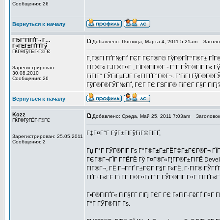
Сообщения: 26
Вернуться к началу
ГЂГ°ГІГҐГ¬ Г…
Добавлено: Пятница, Марта 4, 2011 5:21am
Заголов
Г«ГЁГ±ГҐГҐГў
ГЌГ®ГўГЁГ·Г®ГЄ
Г‚Г®ГІ ГҐГ№ГҐ ГЄГ ГЄГ®Г© ГўГ®ГЇГ°Г®Г± ГЇГ® Г
ГЇГ®Г« ГЈГ®Г¤Г , ГЇГ®ГІГ®Г¬ Г°Г ГЎГ®ГІГ Г« Г
Зарегистрирован:
30.08.2010
ГіГІГ° ГЎГіГµГЈГ Г«ГІГҐГ°Г®Г¬. Г’ГіГІ ГўГ®Г®ГЎ
Сообщения: 26
ГўГ®Г®ГЎГ№ГҐ, ГЄГ ГЄ ГЅГІГ® ГіГЄГ Г§Г ГІГј
Вернуться к началу
Kozz
Добавлено: Среда, Май 25, 2011 7:03am
Заголовок
ГЌГ®ГўГЁГ·Г®ГЄ
Г‡Г¤Г°Г ГўГ±ГІГўГіГ©ГІГҐ,
Зарегистрирован: 25.05.2011
Сообщения: 2
Гџ Г°Г ГЎГ®ГІГ Гѕ Г°Г®Г±Г±ГЁГ©Г±ГЄГ®Г¬ ГЇГ
ГЄГ®Г¬ГЇГ Г­ГЁГЁ Гў Г¤Г®Г«Г¦Г­Г®Г±ГІГЁ Deve
ГІГ®Г¬, ГЁ Г¬Г­ГҐ Г±ГЄГ Г§Г Г«ГЁ, Г·ГІГ® ГЎГҐ
ГҐГ±Г«ГЁ Гї Г­Г Г©Г¤Гі Г°Г ГЎГ®ГІГ Г¤Г ГІГҐГ
Г•Г®ГІГҐГ« ГіГ§Г­Г ГІГј ГЄГ ГЄ Г«ГіГ·ГёГҐ Г¤Г 
Г°Г ГЎГ®ГІГ Гѕ.