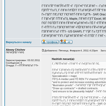
Г’ГіГІ ГЇГ°Г®ГЎГ«ГҐГ¬Г Гў Г¤Г°ГіГЈГ®Г¬ - Г±Г®
ГўГҐГ°Гѕ Гї, Г·ГІГ® ГґГЁГ­Г Г­Г±Г®ГўГ»ГҐ ГЇГ°Г
Г» Г§Г­Г ГІГј ГЄГ ГЄГ®ГҐ-ГІГ® ГЏГЋ - SAP, Oracl
Г Г§Г»ГўГ ГҐГІГ±Гї), Maple, ГІГ®ГІ Г¦ГҐ Excel, M
ГЄГ ГЄГЁГҐ-ГІГ® ГЇГ®Г¤ГµГ®Г¤Г» ГЁ Г¬ГҐГІГ®Г
Г¬ГҐГ­Гї Г± ГЅГЄГ®Г­Г®Г¬ГЁГЄГ®Г© ГЇГ«Г®ГµГ®Г
ГЅГІГ®ГІ Г±Г·ГҐГІ - US GAAP). Г“ ГўГ Г± Г¦ГҐ Г
ГЈГ®ГўГ®Г°ГїГІ. ГЏГ®ГЅГІГ®Г¬Гі Г­ГЁГ Г·Г®Г¬.
Вернуться к началу
Alexey Chichev
Добавлено: Пятница, Февраля 4, 2011 4:23pm
Загол
ГЌГ®ГўГЁГ·Г®ГЄ
Hashish писал(а):
Зарегистрирован: 03.02.2011
Сообщения: 6
Г‚ Г¶ГҐГ«Г®Г¬ Г­Г®Г°Г¬Г Г«ГјГ­Г® ГІГ ГЄ.
Откуда: Г—ГҐГЎГ®ГЄГ±Г Г°Г»
ГѓГ«Г ГЈГ®Г«Г» Гў Г®ГЇГ»ГІГҐ Гї ГЎГ» ГЇГҐГ°
ГЏГ«ГѕГ± Гў Г­Г®Г¬ГҐГ°ГҐ ГІГҐГ«ГҐГґГ®Г­Г Г
Specialization = major.
Г€Г§ A-media Land ГЁ REN TV channel Г­ГіГ¦Г
"and to protect and increase existing adver
"illustration proofs" - Г¤Г®ГЄГ Г§Г ГІГҐГ«ГјГ
"Draw up contracts" = drafted contracts.
"and ensure to be pleasantly helpful" - Г«ГіГ·Г
Г’ГіГІ ГЇГ°Г®ГЎГ«ГҐГ¬Г Гў Г¤Г°ГіГЈГ®Г¬ - Г±
ГўГҐГ°Гѕ Гї, Г·ГІГ® ГґГЁГ­Г Г­Г±Г®ГўГ»ГҐ ГЇ
Г» Г§Г­Г ГІГј ГЄГ ГЄГ®ГҐ-ГІГ® ГЏГЋ - SAP, Or