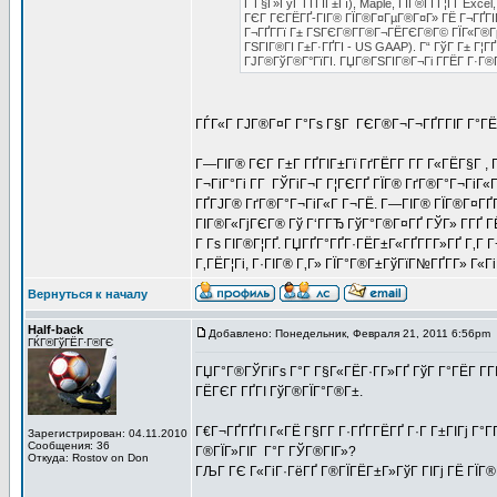
Г Г§Г»ГўГ ГҐГІГ±Гї), Maple, ГІГ®ГІ Г¦ГҐ Excel,
ГЄГ ГЄГЁГҐ-ГІГ® ГЇГ®Г¤ГµГ®Г¤Г» ГЁ Г¬ГҐГІГ
Г¬ГҐГ­Гї Г± ГЅГЄГ®Г­Г®Г¬ГЁГЄГ®Г© ГЇГ«Г®ГµГ
ГЅГІГ®ГІ Г±Г·ГҐГІ - US GAAP). Г“ ГўГ Г± Г¦ГҐ
ГЈГ®ГўГ®Г°ГїГІ. ГЏГ®ГЅГІГ®Г¬Гі Г­ГЁГ Г·Г®
ГЃГ«Г ГЈГ®Г¤Г Г°Гѕ Г§Г ГЄГ®Г¬Г¬ГҐГ­ГІГ Г°ГЁ
Г—ГІГ® ГЄГ Г±Г ГҐГІГ±Гї ГґГЁГ­Г Г­Г Г«ГЁГ§Г , 
Г¬ГіГ°Гі Г­Г ГЎГіГ¬Г Г¦ГЄГҐ ГЇГ® ГґГ®Г°Г¬ГіГ«Г
ГҐГЈГ® ГґГ®Г°Г¬ГіГ«Г Г¬ГЁ. Г—ГІГ® ГЇГ®Г¤ГҐГ«
ГІГ®Г«ГјГЄГ® Гў Г‘ГГЂ ГўГ°Г®Г¤ГҐ ГЎГ» Г­ГҐ 
Г Гѕ ГІГ®Г¦ГҐ. ГЏГҐГ°ГҐГ·ГЁГ±Г«ГҐГ­Г­Г»ГҐ Г‚Г
Г‚ГЁГ¦Гі, Г·ГІГ® Г‚Г» ГЇГ°Г®Г±ГўГїГ№ГҐГ­Г» Г«
Вернуться к началу
Half-back
Добавлено: Понедельник, Февраля 21, 2011 6:56pm
ГЌГ®ГўГЁГ·Г®ГЄ
ГЏГ°Г®ГЎГіГѕ Г°Г Г§Г«ГЁГ·Г­Г»ГҐ ГўГ Г°ГЁГ Г­Г
ГЁГЄГ ГҐГІ ГўГ®ГЇГ°Г®Г±.
Г€Г¬ГҐГҐГІ Г«ГЁ Г§Г­Г Г·ГҐГ­ГЁГҐ Г·Г Г±ГІГј Г
Зарегистрирован: 04.11.2010
Сообщения: 36
Г®ГЇГ»ГІГ Г°Г ГЎГ®ГІГ»?
Откуда: Rostov on Don
ГЉГ ГЄ Г«ГіГ·ГёГҐ Г®ГЇГЁГ±Г»ГўГ ГІГј ГЁ ГЇГ®