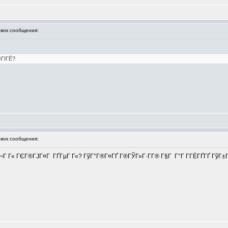
ок сообщения:
©ГІГЁ?
ок сообщения:
¬Г Г« ГЄГ®ГЈГ¤Г ГҐГµГ Г«? ГўГ°Г®Г¤ГҐ Г®ГЎГ»Г·Г­Г® Г§Г Г°Г Г­ГЁГҐГҐ ГўГ±ГҐ 