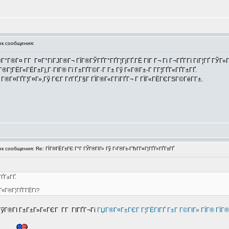
к сообщения:
°Г®Г¤ Г­Г Г¤Г°ГіГЈГ®Г¬ ГЇГ®ГЎГҐГ°ГҐГ¦ГјГҐ.ГЁ ГІГ Г¬ Гі Г¬ГҐГ­Гї ГіГ¦ГҐ ГЎГ
®Г¦ГЁГ«ГЁГ±Гј,Г·ГІГ® Гї Г±ГҐГ©Г·Г Г± Гў Г«Г®Г±-Г Г­Г¦ГҐГ«ГҐГ±ГҐ.
Г®Г¤ГҐГ¦Г¤Г»,Гў ГЄГ ГґГҐ,Г§Г ГЇГ®Г«Г­ГїГҐГ¬ Г ГЇГ«ГЁГЄГЅГ©ГёГ­Г±.
сообщения: Re: ГЇГ®ГЁГ±ГЄ Г°Г ГЎГ®ГІГ» Гў Г‹Г®Г±-ГЂГ­Г¤Г¦ГҐГ«ГҐГ±ГҐ
ГҐГ±ГҐ.
Г«Г®Г¦ГҐГ­ГЁГї?
 ГўГ®ГІ Г±Г±Г»Г«ГЄГ Г­Г ГІГҐГ¬Гі
ГЏГ®Г¤Г±ГЄГ Г¦ГЁГІГҐ Г±Г Г©ГІГ» ГЇГ® ГЇГ®