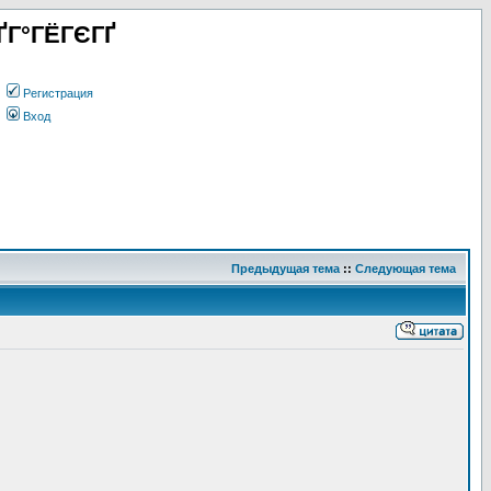
ҐГ°ГЁГЄГҐ
Регистрация
Вход
Предыдущая тема
::
Следующая тема