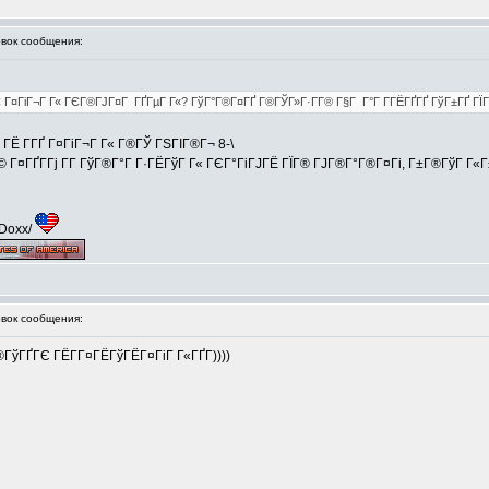
ок сообщения:
 Г¤ГіГ¬Г Г« ГЄГ®ГЈГ¤Г ГҐГµГ Г«? ГўГ°Г®Г¤ГҐ Г®ГЎГ»Г·Г­Г® Г§Г Г°Г Г­ГЁГҐГҐ ГўГ±ГҐ ГЇГ®Г
 ГЁ Г­ГҐ Г¤ГіГ¬Г Г« Г®ГЎ ГЅГІГ®Г¬ 8-\
 Г¤ГҐГ­Гј Г­Г ГўГ®Г°Г Г·ГЁГўГ Г« ГЄГ°ГіГЈГЁ ГЇГ® ГЈГ®Г°Г®Г¤Гі, Г±Г®ГўГ Г«Г±
/Doxx/
ок сообщения:
Г®ГўГҐГЄ ГЁГ­Г¤ГЁГўГЁГ¤ГіГ Г«ГҐГ­))))