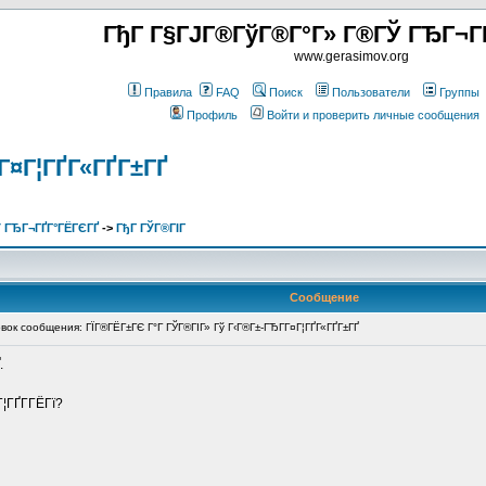
ГђГ Г§ГЈГ®ГўГ®Г°Г» Г®ГЎ ГЂГ¬Г
www.gerasimov.org
Правила
FAQ
Поиск
Пользователи
Группы
Профиль
Войти и проверить личные сообщения
Г¤Г¦ГҐГ«ГҐГ±ГҐ
 ГЂГ¬ГҐГ°ГЁГЄГҐ
->
ГђГ ГЎГ®ГІГ
Сообщение
к сообщения: ГЇГ®ГЁГ±ГЄ Г°Г ГЎГ®ГІГ» Гў Г‹Г®Г±-ГЂГ­Г¤Г¦ГҐГ«ГҐГ±ГҐ
.
¦ГҐГ­ГЁГї?