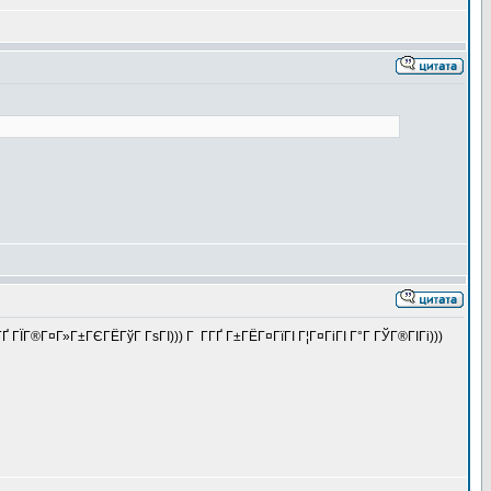
ГЇГ®Г¤Г»Г±ГЄГЁГўГ ГѕГІ))) Г Г­ГҐ Г±ГЁГ¤ГїГІ Г¦Г¤ГіГІ Г°Г ГЎГ®ГІГі)))