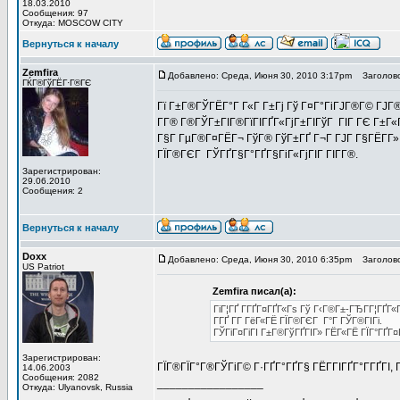
18.03.2010
Сообщения: 97
Откуда: MOSCOW CITY
Вернуться к началу
Zemfira
Добавлено: Среда, Июня 30, 2010 3:17pm
Заголово
ГЌГ®ГўГЁГ·Г®ГЄ
Гї Г±Г®ГЎГЁГ°Г Г«Г Г±Гј Гў Г¤Г°ГіГЈГ®Г© ГЈГ®Г
Г­Г® Г®ГЎГ±ГІГ®ГїГІГҐГ«ГјГ±ГІГўГ ГІГ ГЄ Г±Г«Г
Г§Г ГµГ®Г¤ГЁГ¬ ГўГ® ГўГ±ГҐ Г¬Г ГЈГ Г§ГЁГ­Г» 
ГЇГ®ГЄГ ГЎГҐГ§Г°ГҐГ§ГіГ«ГјГІГ ГІГ­Г®.
Зарегистрирован:
29.06.2010
Сообщения: 2
Вернуться к началу
Doxx
Добавлено: Среда, Июня 30, 2010 6:35pm
Заголовок 
US Patriot
Zemfira писал(а):
ГіГ¦ГҐ Г­ГҐГ¤ГҐГ«Гѕ Гў Г‹Г®Г±-ГЂГ­Г¦ГҐГ«
Г­ГҐ Г­Г ГёГ«ГЁ ГЇГ®ГЄГ Г°Г ГЎГ®ГІГі.
ГЎГіГ¤ГіГІ Г±Г®ГўГҐГІГ» ГЁГ«ГЁ ГЇГ°ГҐГ¤
Зарегистрирован:
ГЇГ®ГЇГ°Г®ГЎГіГ© Г·ГҐГ°ГҐГ§ ГЁГ­ГІГҐГ°Г­ГҐГІ,
14.06.2003
Сообщения: 2082
_________________
Откуда: Ulyanovsk, Russia