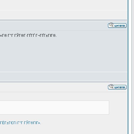
»Г«Г® Г°Г ГЎГ®Г·ГҐГҐ Г¬ГҐГ±ГІГ®.
ГЁГ±ГЄГі Г°Г ГЎГ®ГІГ».