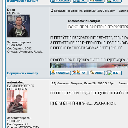
Вернуться к началу
Doxx
Добавлено: Вторник, Июня 29, 2010 5:34pm
Заголов
US Patriot
antoniofox писал(а):
ГµГ¬))) ГІГ ГЄ Г® Г·ГҐГ¬ Г·ГҐГ«Г®ГўГҐГЄ
Гї ГІГҐГЎГҐ Г¦ГЁГўГ®Г© ГЇГ°ГЁГ¬ГҐГ°, ГҐГµГ Г«
Зарегистрирован:
3 Г­ГҐГ¤ГҐГ«ГЁ Г­ГҐ Г±ГЁГ¤ГҐГ«, Г ГЄГ Г¦Г¤Г»Г©
14.06.2003
Г ГЇГЁГ±Г Г« Г®ГЄГ®Г«Г® 45 Г°ГҐГ§ГѕГ¬ГҐ...
Сообщения: 2082
Откуда: Ulyanovsk, Russia
_________________
Г‘Г¤ГҐГ«Г Г© Г±ГўГ®Гѕ Г¬ГҐГ·ГІГі Г¶ГҐГ«ГјГѕ. 
Вернуться к началу
antoniofox
Добавлено: Вторник, Июня 29, 2010 5:42pm
Заголов
ГЏГ®Г±ГІГ®ГїГ­Г­Г»Г©
ГіГ·Г Г±ГІГ­ГЁГЄ
Г­Гі ГІГ ГЄ ГЅГІГ® ГІГ»))) ГЄГ Г¦Г¤Г»Г© Г·ГҐГ«
_________________
Г¦ГЁГўГЁ Г¬ГҐГ·ГІГ®Г©.... USA PATRIOT.
Зарегистрирован:
18.03.2010
Сообщения: 97
Откуда: MOSCOW CITY