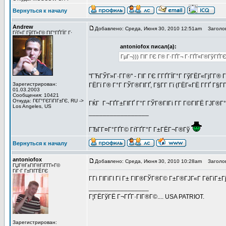
Вернуться к началу
Andrew
Добавлено: Среда, Июня 30, 2010 12:51am
Заголов
ГѓГ«Г ГўГ­Г»Г© ГІГ°ГҐГЇГ Г·
antoniofox писал(а):
ГµГ¬))) ГІГ ГЄ Г® Г·ГҐГ¬ Г·ГҐГ«Г®ГўГҐГЄ
"ГЋГЎГ»Г·Г­Г®" - ГІГ ГЄ Г­ГҐГЇГ°Г ГўГЁГ«ГјГ­Г
Зарегистрирован:
ГЁГї Г® Г°Г ГЎГ®ГІГҐ, Г§Г­Г Гї (ГЁГ«ГЁ Г­ГҐ Г§Г
01.03.2003
Сообщения: 10421
Откуда: Г€Г°ГЄГіГІГ±ГЄ, RU ->
ГЌГ Г¬ГҐГ±ГІГҐ Г°Г ГЎГ®ГІГі Г­Г Г©ГІГЁ ГЈГ®Г°
Los Angeles, US
_________________
ГЂГ­Г¤Г°ГҐГ© ГѓГҐГ°Г Г±ГЁГ¬Г®Гў
Вернуться к началу
antoniofox
Добавлено: Среда, Июня 30, 2010 10:28am
Заголов
ГЏГ®Г±ГІГ®ГїГ­Г­Г»Г©
ГіГ·Г Г±ГІГ­ГЁГЄ
Г­Гі ГІГіГІ Гї Г± ГІГ®ГЎГ®Г© Г±Г®ГЈГ«Г ГёГіГ±Гј
_________________
Г¦ГЁГўГЁ Г¬ГҐГ·ГІГ®Г©.... USA PATRIOT.
Зарегистрирован: