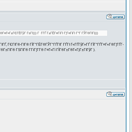
¤Г»Г±ГЄГЁГўГ ГѕГІ))) Г Г­ГҐ Г±ГЁГ¤ГїГІ Г¦Г¤ГіГІ Г°Г ГЎГ®ГІГі)))
ГІГҐ, ГЄГІГ®-ГІГ® ГЇГ°ГЁГ®ГЎГ°ГҐГІГ ГҐГІ Г«ГҐГўГ»ГҐ ГЇГ°ГҐГ¤Г«Г®Г¦ГҐГ­
°Г®Г±ГІГ® ГЅГІГ® Г­ГіГ¦Г­Г® Г¤Г«Гї ГЇГ®Г±Г®Г«ГјГ±ГІГўГ ).