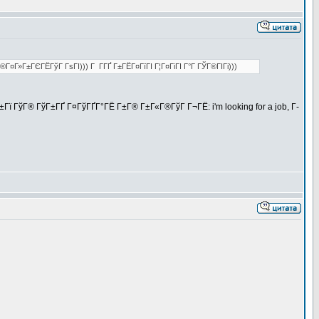
¤Г»Г±ГЄГЁГўГ ГѕГІ))) Г Г­ГҐ Г±ГЁГ¤ГїГІ Г¦Г¤ГіГІ Г°Г ГЎГ®ГІГі)))
Гї ГўГ® ГўГ±ГҐ Г¤ГўГҐГ°ГЁ Г±Г® Г±Г«Г®ГўГ Г¬ГЁ: i'm looking for a job, Г­