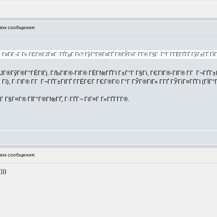
ок сообщения:
 Г¤ГіГ¬Г Г« ГЄГ®ГЈГ¤Г ГҐГµГ Г«? ГўГ°Г®Г¤ГҐ Г®ГЎГ»Г·Г­Г® Г§Г Г°Г Г­ГЁГҐГҐ ГўГ±ГҐ ГЇГ®Г
® ГЈГ®ГўГ®Г°ГЁГІГј. ГЉГІГ®-ГІГ® ГЁГ№ГҐГІ Г±Г°Г Г§Гі, ГЄГІГ®-ГІГ® Г­Г Г¬ГҐГ±
­Г Гї), Г·ГІГ® Г­Г Г¬ГҐГ±ГІГҐ Г­ГЁГЄГ ГЄГ®Г© Г°Г ГЎГ®ГІГ» Г­ГҐ ГЎГіГ¤ГҐГІ (ГЇГ
Г Г§Г¤Г® ГЇГ°Г®Г№ГҐ, Г·ГҐГ¬ ГіГ¤Г Г«ГҐГ­Г­Г®.
ок сообщения:
)))