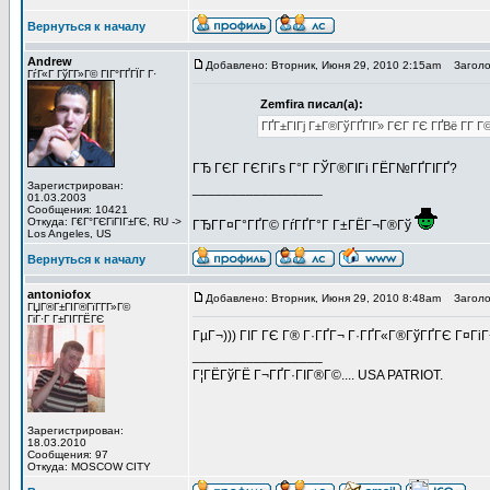
Вернуться к началу
Andrew
Добавлено: Вторник, Июня 29, 2010 2:15am
Заголов
ГѓГ«Г ГўГ­Г»Г© ГІГ°ГҐГЇГ Г·
Zemfira писал(а):
ГҐГ±ГІГј Г±Г®ГўГҐГІГ» ГЄГ ГЄ ГҐВё Г­Г Г
ГЂ ГЄГ ГЄГіГѕ Г°Г ГЎГ®ГІГі ГЁГ№ГҐГІГҐ?
Зарегистрирован:
_________________
01.03.2003
Сообщения: 10421
Откуда: Г€Г°ГЄГіГІГ±ГЄ, RU ->
ГЂГ­Г¤Г°ГҐГ© ГѓГҐГ°Г Г±ГЁГ¬Г®Гў
Los Angeles, US
Вернуться к началу
antoniofox
Добавлено: Вторник, Июня 29, 2010 8:48am
Заголов
ГЏГ®Г±ГІГ®ГїГ­Г­Г»Г©
ГіГ·Г Г±ГІГ­ГЁГЄ
ГµГ¬))) ГІГ ГЄ Г® Г·ГҐГ¬ Г·ГҐГ«Г®ГўГҐГЄ Г¤ГіГ
_________________
Г¦ГЁГўГЁ Г¬ГҐГ·ГІГ®Г©.... USA PATRIOT.
Зарегистрирован:
18.03.2010
Сообщения: 97
Откуда: MOSCOW CITY