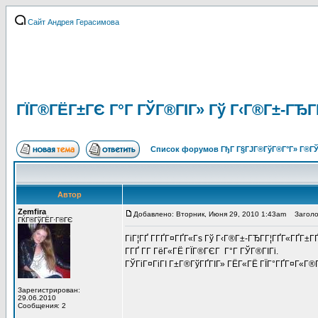
Сайт Андрея Герасимова
ГЇГ®ГЁГ±ГЄ Г°Г ГЎГ®ГІГ» Гў Г‹Г®Г±-ГЂГ­
Список форумов ГђГ Г§ГЈГ®ГўГ®Г°Г» Г®ГЎ
Автор
Zemfira
Добавлено: Вторник, Июня 29, 2010 1:43am
Заголово
ГЌГ®ГўГЁГ·Г®ГЄ
ГіГ¦ГҐ Г­ГҐГ¤ГҐГ«Гѕ Гў Г‹Г®Г±-ГЂГ­Г¦ГҐГ«ГҐГ±ГҐ
Г­ГҐ Г­Г ГёГ«ГЁ ГЇГ®ГЄГ Г°Г ГЎГ®ГІГі.
ГЎГіГ¤ГіГІ Г±Г®ГўГҐГІГ» ГЁГ«ГЁ ГЇГ°ГҐГ¤Г«Г®Г
Зарегистрирован:
29.06.2010
Сообщения: 2