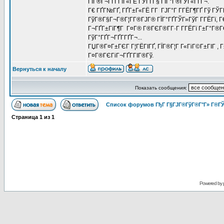
ГЇГ®Г¬ГҐГ­ГїГ«ГЁ ГЎГҐГ§ ГЇГ°Г®ГЎГ«ГҐГ¬.
Г€ ГҐГ№ГҐ, ГҐГ±Г«ГЁ Г­Г ГЈГ°Г Г­ГЁГ¶ГҐ Гў ГЎГ
ГўГ®Г§Г¬Г®Г¦Г­Г®ГЈГ® ГЇГ°ГҐГЎГ»ГўГ Г­ГЁГї, ГЄГ 
Г¬ГҐГ±ГїГ¶Г Г¤Г® Г®ГЄГ®Г­Г·Г Г­ГЁГї Г±Г°Г®ГЄГ
ГўГ°ГҐГ¬ГҐГ­ГҐГ¬...
ГЏГ®Г¤Г±ГЄГ Г¦ГЁГІГҐ, ГЇГ®Г¦Г Г«ГіГ©Г±ГІГ , Г
Г¤Г®ГЄГіГ¬ГҐГ­ГІГ®Гў.
Вернуться к началу
Показать сообщения:
Список форумов ГђГ Г§ГЈГ®ГўГ®Г°Г» Г®ГЎ
Страница
1
из
1
Powered by