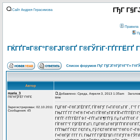
ГђГ Г§Г
Сайт Андрея Герасимова
Правила
П
ГЌГҐГ¤Г®Г°Г®ГЈГ®ГҐ Г®ГЎГіГ·ГҐГ­ГЁГҐ Гў
Список форумов ГђГ Г§ГЈГ®ГўГ®Г°Г» Г®ГЎ
Автор
maria_3
Добавлено: Среда, Апреля 3, 2013 1:35am
Заголовок
ГЌГ®ГўГЁГ·Г®ГЄ
time
ГЏГ®Г¬Г®ГЈГЁГІГҐ, ГЇГ®Г¦Г Г«ГіГ©Г±ГІГ , Г°Г 
Зарегистрирован: 02.10.2011
Сообщения: 45
ГЊГ­ГҐ Г­Г Г¤Г® Г¤Г«Гї ГЇГ®Г±ГІГіГЇГ«ГҐГ­ГЁГї Г
ГІГҐГ·ГҐГ­ГЁГҐ 9 Г¬ГҐГ±ГїГ¶ГҐГў. Гџ Г±ГҐГ©Г·Г
ГЇГ®Г­Г°Г ГўГЁГІГ±Гї. ГЏГ®Г±Г®ГўГҐГІГіГ©ГІГҐ
ГҐГ№ГҐ ГЄГ ГЄГіГѕ, Гў ГЄГ®ГІГ®Г°Г®Г© Г¬Г®Г¦Г
Г¤Г®ГўГ Г­Г­Г Гї. ГЊГ­ГҐ ГўГЁГ§Гі Г­ГіГ¦Г­Г® ГЎГі