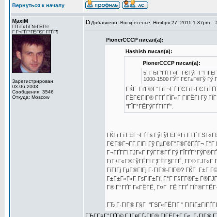
Вернуться к началу
MaxiM
Добавлено: Воскресенье, Ноября 27, 2011 1:37pm
За
ГЃГіГ¤ГіГ№ГЁГ©
Г Г¬ГҐГ°ГЁГЄГ Г­ГҐГ¶
PionerCCCP писал(а):
Hashish писал(а):
PionerCCCP писал(а):
5. ГЂГ°ГҐГ­Г¤Г ГЄГўГ Г°ГІГЁ
1000-1500 ГЎГ ГЄГ±Г®Гў Гў 
Зарегистрирован:
03.06.2003
ГЌГ ГґГ®Г°ГіГ¬ГҐ ГЄГіГ·ГЄГіГҐГІГ
Сообщения: 3546
Откуда: Moscow
ГЁГЄГІГ® Г­ГҐ ГЇГ«Г ГІГЁГІ Гў ГЇ
"ГЇГ°ГЁГўГҐГІГҐ".
ГЌГі Гї ГЁГ¬ГҐГѕ ГўГўГЁГ¤Гі Г­ГҐ ГЅГ«Г
ГЄГ®Г¬Г­Г ГІГі Гў ГµГ®Г°Г®ГёГҐГ¬ Г°Г Г
Г¬ГҐГ­Гї ГЈГ«Г ГўГ­Г®ГҐ Гў ГЇГҐГ°ГўГ®ГҐ
ГіГ±Г«Г®ГўГЁГї Г¦ГЁГ§Г­ГЁ, Г­Г® ГЈГ«Г
ГїГІГј ГµГ®ГІГј Г·ГІГ®-ГІГ®? ГЌГ Г±Г Г©
Г±Г±Г»Г«Г ГѕГІГ±Гї, Г°Г Г§Г­Г®Г± Г®ГЈГ
Г® Г°ГҐГ Г«ГЁГЁ, Г¤Г ГЁ Г­ГҐ ГЇГ®Г­ГЁ
ГЂ Г·ГІГ® Г§Г "ГЅГ«ГЁГІГ " ГІГіГ±ГіГҐГІ
ГЂГ­Г¤Г°ГҐГ© ГЈГ¤ГҐ-ГІГ® ГЇГЁГ±Г Г«, Г·ГІГ® Г