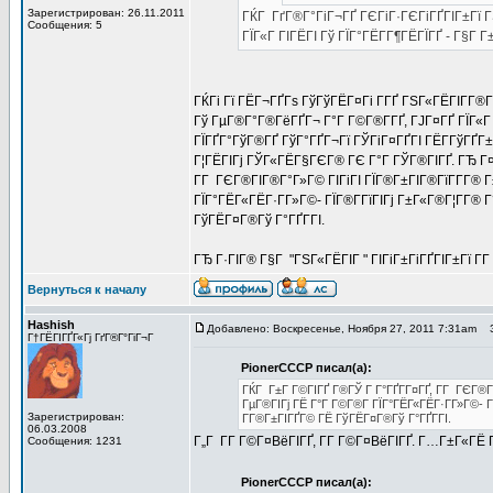
Зарегистрирован: 26.11.2011
ГЌГ ГґГ®Г°ГіГ¬ГҐ ГЄГіГ·ГЄГіГҐГІГ±Гї ГЅГ
Сообщения: 5
ГЇГ«Г ГІГЁГІ Гў ГЇГ°ГЁГ­Г¶ГЁГЇГҐ - Г§Г 
ГЌГі Гї ГЁГ¬ГҐГѕ ГўГўГЁГ¤Гі Г­ГҐ ГЅГ«ГЁГІГ­Г®
Гў ГµГ®Г°Г®ГёГҐГ¬ Г°Г Г©Г®Г­ГҐ, ГЈГ¤ГҐ ГЇГ«Г Г
ГЇГҐГ°ГўГ®ГҐ ГўГ°ГҐГ¬Гї ГЎГіГ¤ГҐГІ ГЁГ­ГўГҐГ±Г
Г¦ГЁГІГј ГЎГ«ГЁГ§ГЄГ® ГЄ Г°Г ГЎГ®ГІГҐ. ГЂ Г¤Г
Г­Г ГЄГ®ГІГ®Г°Г»Г© ГІГіГІ ГЇГ®Г±ГІГ®ГїГ­Г­Г® 
ГЇГ°ГЁГ«ГЁГ·Г­Г»Г©- ГЇГ®Г­ГїГІГј Г±Г«Г®Г¦Г­Г®
ГўГЁГ¤Г®Гў Г°ГҐГ­ГІ.
ГЂ Г·ГІГ® Г§Г "ГЅГ«ГЁГІГ " ГІГіГ±ГіГҐГІГ±Гї Г­Г
Вернуться к началу
Hashish
Добавлено: Воскресенье, Ноября 27, 2011 7:31am
За
Г†ГЁГІГҐГ«Гј ГґГ®Г°ГіГ¬Г
PionerCCCP писал(а):
ГЌГ Г±Г Г©ГІГҐ Г®ГЎ Г Г°ГҐГ­Г¤ГҐ, Г­Г ГЄГ®Г
ГµГ®ГІГј ГЁ Г°Г Г©Г®Г­ ГЇГ°ГЁГ«ГЁГ·Г­Г»Г©- 
Зарегистрирован:
Г­Г®Г±ГІГҐГ© ГЁ ГўГЁГ¤Г®Гў Г°ГҐГ­ГІ.
06.03.2008
Г„Г Г­Г Г©Г¤ВёГІГҐ, Г­Г Г©Г¤ВёГІГҐ. Г…Г±Г«ГЁ 
Сообщения: 1231
PionerCCCP писал(а):