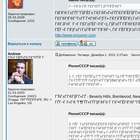
MaxiM писал(а):
Г—ГІГ® ГІГ ГЄГ®ГҐ ГЈГ°ГіГЇГ®Г­?
ГќГІГ® Г±ГҐГ°ГўГЁГ± ГЄГ®Г«Г«ГҐГЄГІГЁГўГ­Г»Г
Зарегистрирован:
06.03.2008
ГЄГ®ГІГ®Г°Г»ГҐ Г¤Г®Г«Г¦Г­Г» ГЄГіГЇГЁГІГј Г±
Сообщения: 1231
Г®ГЈГ¤Г Г¬Г ГЄГ±ГЁГ¬ГіГ¬), ГўГ±ГҐ ГЇГ®ГЄГіГЇГ 
ГЁГ¬Г ГІГјГ±Гї Г±ГЇГ®Г°ГІГ®Г¬, ГіГ·ГЁГІГјГ±Гї
http://www.groupon.com
Вернуться к началу
Andrew
Добавлено: Четверг, Декабря 1, 2011 3:27am
Заголов
ГѓГ«Г ГўГ­Г»Г© ГІГ°ГҐГЇГ Г·
PionerCCCP писал(а):
1. Г‚ ГЄГ ГЄГЁГµ Г°Г Г©Г®Г­Г Гµ ГЇГ°Г®Г¦ГЁГў
Г® Г­ГҐГ°ГҐГ Г«ГјГ­Г»ГҐ Г§ГўВёГ§Г¤Г» ГЁ Г
Г¤Г®Г±ГІГ ГІГЄГ®Г¬.
Зарегистрирован:
01.03.2003
Сообщения: 10421
ГЋГ±Г­Г®ГўГ­Г»ГҐ - Beverly Hills, Brentwood, Ne
Откуда: Г€Г°ГЄГіГІГ±ГЄ, RU ->
ГҐГ¬Г Г«Г® "Г¶ГҐГ«ГҐГўГ®Г© Г ГіГ¤ГЁГІГ®Г°ГЁГ
Los Angeles, US
PionerCCCP писал(а):
3. ГЌГ Г±ГЄГ®Г«ГјГЄГ® ГўГ»Г±Г®ГЄГ Г Г°ГҐ
Г®Г­Г Г¤ГЁГЄГ® Г¤Г®Г°Г®ГЈГ Гї (Г­ГҐ Г­Г Гё
ГќГІГ®ГІ ГўГ®ГЇГ°Г®Г± Г¬ГҐГ­Гї ГўГ®Г®ГЎГ№
ГЄГ®Г¬Г¬ГҐГ°Г·ГҐГ±ГЄГ®Г© Г­ГҐГ¤ГўГЁГ¦ГЁГ¬