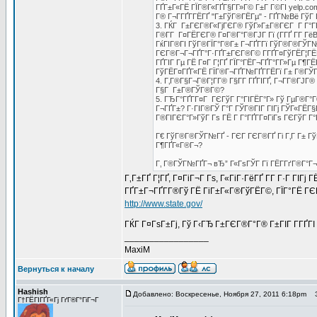
ГҐГ±Г«ГЁ ГЇГ®Г«ГҐГ§Г­Г»Г© Г±Г Г©ГІ yelp.co
Г® Г¬Г­ГҐГ­ГЁГҐ "Г±ГўГ®ГЁГµ" - ГҐГ№Вё ГўГ Г
3. ГЌГ Г±ГЄГ®Г«ГјГЄГ® ГўГ»Г±Г®ГЄГ Г Г°ГҐ
Г®Г­Г Г¤ГЁГЄГ® Г¤Г®Г°Г®ГЈГ Гї (Г­ГҐ Г­Г Гё
ГќГІГ®ГІ ГўГ®ГЇГ°Г®Г± Г¬ГҐГ­Гї ГўГ®Г®ГЎГ№
ГЄГ®Г¬Г¬ГҐГ°Г·ГҐГ±ГЄГ®Г© Г­ГҐГ¤ГўГЁГ¦ГЁГ¬
ГҐГІГ Гµ ГЁ Г¤Г Г¦ГҐ ГЇГ°ГЁГ¬ГҐГ°Г­Г»Гµ Г¶Г
ГўГЁГ¤ГҐГ«ГЁ ГЇГ®Г¬ГҐГ№ГҐГ­ГЁГї Г± Г®ГЎГє
4. Г‚Г®Г§Г¬Г®Г¦Г­Г® Г§Г­Г ГҐГІГҐ, Г¬Г­Г®ГЈ
Г§Г Г±Г®ГЎГ®Г©?
5. ГЂГ°ГҐГ­Г¤Г ГЄГўГ Г°ГІГЁГ°Г» Гў ГµГ®Г°
Г¬ГҐГ±? Г·ГІГ®ГЎ Г°Г ГЎГ®ГІГ ГІГј ГЎГ«ГЁГ§
Г®ГІГЄГ°Г»ГўГ Гѕ ГЁ Г Г°ГҐГ­Г¤ГіГѕ ГЄГўГ Г°Г
Г€ ГўГ®Г®ГЎГ№ГҐ - ГЄГ ГЄГ®ГҐ Гі Г‚Г Г± Гў
Г¶ГҐГ«Г®Г¬?
Г‚ Г®ГЎГ№ГҐГ¬ вЂ” Г«ГѕГЎГ Гї ГЁГ­ГґГ®Г°Г¬Г Г
Г‚Г±ГҐ Г¦ГҐ, Г¤ГіГ¬Г Гѕ, Г«ГіГ·ГёГҐ Г­Г Г·Г Г
ГҐГ±Г¬ГҐГ­Г®Гў ГЁ ГіГ±Г«Г®ГўГЁГ©, ГЇГ°ГЁ ГЄ
http://www.state.gov/
ГЌГ Г¤ГѕГ±Гј, Гў Г‹ГЂ Г±ГЄГ®Г°Г® Г±ГІГ Г­ГҐГ
_________________
MaxiM
Вернуться к началу
Hashish
Добавлено: Воскресенье, Ноября 27, 2011 6:18pm
За
Г†ГЁГІГҐГ«Гј ГґГ®Г°ГіГ¬Г