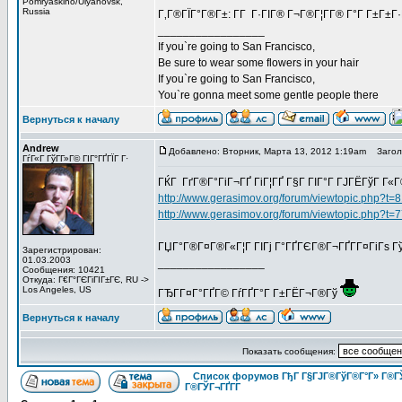
Pomryaskino/Ulyanovsk,
Russia
Г‚Г®ГЇГ°Г®Г±: Г­Г Г·ГІГ® Г¬Г®Г¦Г­Г® Г°Г Г±Г±Г·
_________________
If you`re going to San Francisco,
Be sure to wear some flowers in your hair
If you`re going to San Francisco,
You`re gonna meet some gentle people there
Вернуться к началу
Andrew
Добавлено: Вторник, Марта 13, 2012 1:19am
Заголо
ГѓГ«Г ГўГ­Г»Г© ГІГ°ГҐГЇГ Г·
ГЌГ ГґГ®Г°ГіГ¬ГҐ ГіГ¦ГҐ Г§Г ГІГ°Г ГЈГЁГўГ Г«Г
http://www.gerasimov.org/forum/viewtopic.php?t=
http://www.gerasimov.org/forum/viewtopic.php?t=
ГЏГ°Г®Г¤Г®Г«Г¦Г ГІГј Г°ГҐГЄГ®Г¬ГҐГ­Г¤ГіГѕ Г
Зарегистрирован:
01.03.2003
_________________
Сообщения: 10421
Откуда: Г€Г°ГЄГіГІГ±ГЄ, RU ->
Los Angeles, US
ГЂГ­Г¤Г°ГҐГ© ГѓГҐГ°Г Г±ГЁГ¬Г®Гў
Вернуться к началу
Показать сообщения:
Список форумов ГђГ Г§ГЈГ®ГўГ®Г°Г» Г®Г
Г®ГЎГ¬ГҐГ­Г