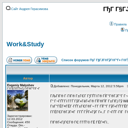
ГђГ Г§Г
Сайт Андрея Герасимова
Правила
П
Work&Study
Список форумов ГђГ Г§ГЈГ®ГўГ®Г°Г» Г®Г
Автор
Evgeniy Malyshev
Добавлено: Понедельник, Марта 12, 2012 5:56pm
За
Г†ГЁГІГҐГ«Гј ГґГ®Г°ГіГ¬Г
ГЉГІГ® Г·ГІГ® Г±ГЄГ Г¦ГҐГІ Г® ГЇГ°Г®ГЈГ°Г Г
Г“ Г¬ГҐГ­Гї Г­ГҐ ГўГ»ГёГ«Г® ГЇГ®ГЇГ Г±ГІГј Гў 
ГѕГ°ГЁГ¤ГЁГ·ГҐГ±ГЄГ®Г¬ Г­Г ГЇГ°Г ГўГ«ГҐГ­ГЁГ
Г­ГЁГЄГ®ГЈГ¤Г Г­ГҐ ГЎГ»ГўГ Г«..Г Г¬ГҐГ·ГІГ Г
Зарегистрирован:
12.03.2012
ГІГ®Г«ГјГЄГ® ГЄ Г­ГҐГ© ГЁ ГЁГ¤Гі..
Сообщения: 450
Откуда: Dm.-