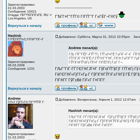
Зарегистрирован:
_________________
01.03.2003
Сообщения: 10421
Откуда: Г€Г°ГЄГіГІГ±ГЄ, RU ->
ГЂГ­Г¤Г°ГҐГ© ГѓГҐГ°Г Г±ГЁГ¬Г®Гў
Los Angeles, US
Вернуться к началу
Hashish
Добавлено: Суббота, Марта 31, 2012 10:55pm
Загол
Г†ГЁГІГҐГ«Гј ГґГ®Г°ГіГ¬Г
Andrew писал(а):
ГЉ ГЇГ°ГЁГ¬ГҐГ°Гі, ГҐГ±Г«ГЁ Г±ГіГ¬Г¬Г ГЇГ®
ГЃГіГЈГ ГІГІГЁ-Г‚ГҐГ©Г°Г®Г­, ГІГ® Г±ГІГ°Г Г
Зарегистрирован:
ГЎГіГ¤ГҐГёГј ГЇГ«Г ГІГЁГІГј Г±Г Г¬.
06.03.2008
ГЉГ°ГіГ·ГҐ ГЄГ®ГЈГ¤Г ГўГєГҐГ§Г¦Г ГҐГёГј Гў ГЎ
Сообщения: 1231
ГёГЄГ®Г«ГјГ­Г»Гµ Г ГўГІГ®ГЎГіГ±Г®Гў ГЁ ГўГ§Г°Г»
ГІГ®Г­Г­ ГўГ±Вё ГіГ«Г Г¤ГїГІ".
Вернуться к началу
Andrew
Добавлено: Воскресенье, Апреля 1, 2012 12:07am
З
ГѓГ«Г ГўГ­Г»Г© ГІГ°ГҐГЇГ Г·
Hashish писал(а):
ГЉГ°ГіГ·ГҐ ГЄГ®ГЈГ¤Г ГўГєГҐГ§Г¦Г ГҐГёГј Гў 
ГёГЄГ®Г«ГјГ­Г»Гµ Г ГўГІГ®ГЎГіГ±Г®Гў ГЁ ГўГ§Г°
ГІГ®Г­Г­ ГўГ±Вё ГіГ«Г Г¤ГїГІ".
Зарегистрирован:
01.03.2003