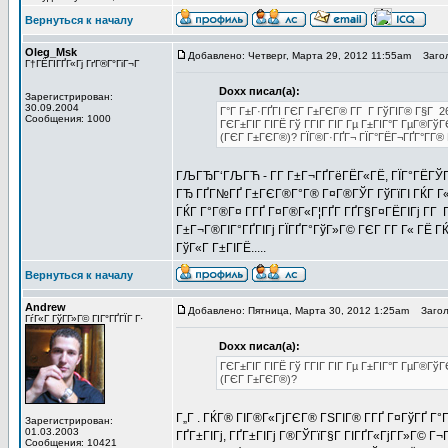
Вернуться к началу
Oleg_Msk
Добавлено: Четверг, Марта 29, 2012 11:55am
Загол
Г†ГЁГІГҐГ«Гј ГґГ®Г°ГіГ¬Г
Doxx писал(а):
Зарегистрирован:
30.09.2004
Г°Г Г±Г·ГҐГІ ГЄГ Г±ГЄГ® Г­Г Г ГўГІГ® Г§Г 2
Сообщения: 1000
ГЄГ±ГІГ ГІГЁ Гў ГГІГ ГІГ Гµ Г±ГІГ°Г ГµГ®Гў
(ГЄГ Г±ГЄГ®)? ГЇГ®Г·ГҐГ¬ ГЇГ°ГЁГ¬ГҐГ°Г­Г® 
ГЉГЂГ‘ГЉГЋ - Г­Г Г±Г¬ГҐГёГЁГ«ГЁ, ГЇГ°ГЁГЎГ 
ГЂ ГҐГ№ГҐ Г±ГЄГ®Г°Г® Г¤Г®ГЎГ ГўГїГІ ГЌГ Г«Г
ГЌГ Г°Г®Г¤ Г­ГҐ Г¤Г®Г«Г¦ГҐГ­ ГҐГ§Г¤ГЁГІГј Г­
Г±Г¬Г®ГІГ°ГҐГІГј ГЇГҐГ°ГўГ»Г© ГЄГ Г­Г Г« ГЁ Г
ГўГ«Г Г±ГІГЁ.....
Вернуться к началу
Andrew
Добавлено: Пятница, Марта 30, 2012 1:25am
Заголо
ГѓГ«Г ГўГ­Г»Г© ГІГ°ГҐГЇГ Г·
Doxx писал(а):
ГЄГ±ГІГ ГІГЁ Гў ГГІГ ГІГ Гµ Г±ГІГ°Г ГµГ®Гў
(ГЄГ Г±ГЄГ®)?
Г„Г . ГЌГ® ГІГ®Г«ГјГЄГ® ГЅГІГ® Г­ГҐ Г¤ГўГҐ Г°
Зарегистрирован:
01.03.2003
ГҐГ±ГІГј, ГҐГ±ГІГј Г®ГЎГїГ§Г ГІГҐГ«ГјГ­Г»Г© Г¬
Сообщения: 10421