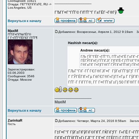
Сообщения: 10421
_________________
Откуда: Г€Г°ГЄГіГІГ±ГЄ, RU ->
Los Angeles, US
ГЂГ­Г¤Г°ГҐГ© ГѓГҐГ°Г Г±ГЁГ¬Г®Гў
Вернуться к началу
MaxiM
Добавлено: Воскресенье, Апреля 1, 2012 9:19am
За
ГЃГіГ¤ГіГ№ГЁГ©
Г Г¬ГҐГ°ГЁГЄГ Г­ГҐГ¶
Hashish писал(а):
Andrew писал(а):
ГЉ ГЇГ°ГЁГ¬ГҐГ°Гі, ГҐГ±Г«ГЁ Г±ГіГ¬
ГЁГЎГіГ¤Гј ГЃГіГЈГ ГІГІГЁ-Г‚ГҐГ©Г°Г
Г®Г±ГІГ Г«ГјГ­Г®ГҐ ГЎГіГ¤ГҐГёГј ГЇГ«Г
Зарегистрирован:
ГЉГ°ГіГ·ГҐ ГЄГ®ГЈГ¤Г ГўГєГҐГ§Г¦Г ГҐГёГ
03.06.2003
Сообщения: 3546
Г ГЎГЁГІГ»Гµ ГёГЄГ®Г«ГјГ­Г»Гµ Г ГўГІГ®
Откуда: Moscow
ГҐГ·Г ГїГ­Г­Г®, Г­Г Г¤ГҐГѕГ±Гј 50 ГІГ®Г­Г­
_________________
MaxiM
Вернуться к началу
ZarinkaR
Добавлено: Четверг, Марта 24, 2016 8:58am
Заголов
Гость
Г‡Г¤Г°Г ГўГ±ГІГўГіГ©ГІГҐ. ГЌГіГ¦Г­Г Г«ГЁ Г¬ГҐ
ГіГІГ«ГҐГўГҐГ«Гі ГЈГ°Г Г¦Г¤Г Г­ГЁГ­Гі Г‚ГҐГ­ГЈГ