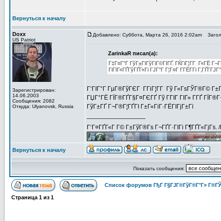
Вернуться к началу
Doxx
Добавлено: Суббота, Марта 26, 2016 2:02am
Заголов
US Patriot
ZarinkaR писал(а):
Г‡Г¤Г°Г ГўГ±ГІГўГіГ©ГІГҐ. ГЌГіГ¦Г­Г Г«ГЁ Г¬
ГіГІГ«ГҐГўГҐГ«Гі ГЈГ°Г Г¦Г¤Г Г­ГЁГ­Гі Г‚ГҐГ­ГЈ
Г‘ГІГ°Г ГµГ®ГўГЄГ Г­ГіГ¦Г­Г Гў Г«ГѕГЎГ®Г© Г±Г
Зарегистрирован:
14.06.2003
ГЏГ°ГЁ ГЇГ®ГҐГ§Г¤ГЄГҐ Гў ГГІГ ГІГ» Г­ГҐ ГЇГ®Г¬
Сообщения: 2082
ГўГ±ГҐ Г¬Г®Г¦ГҐГІ Г±Г«ГіГ·ГЁГІГјГ±Гї
Откуда: Ulyanovsk, Russia
_________________
Г‘Г¤ГҐГ«Г Г© Г±ГўГ®Гѕ Г¬ГҐГ·ГІГі Г¶ГҐГ«ГјГѕ. 
Вернуться к началу
Показать сообщения:
Список форумов ГђГ Г§ГЈГ®ГўГ®Г°Г» Г®ГЎ
Страница
1
из
1