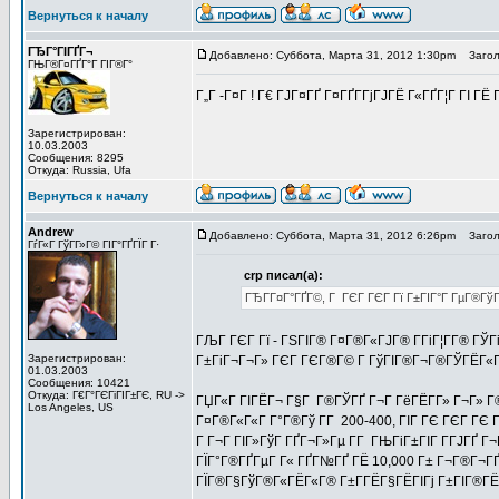
Вернуться к началу
ГЂГ°ГІГҐГ¬
Добавлено: Суббота, Марта 31, 2012 1:30pm
Заголо
ГЊГ®Г¤ГҐГ°Г ГІГ®Г°
Г„Г -Г¤Г ! Г€ ГЈГ¤ГҐ Г¤ГҐГ­ГјГЈГЁ Г«ГҐГ¦Г ГІ 
Зарегистрирован:
10.03.2003
Сообщения: 8295
Откуда: Russia, Ufa
Вернуться к началу
Andrew
Добавлено: Суббота, Марта 31, 2012 6:26pm
Заголо
ГѓГ«Г ГўГ­Г»Г© ГІГ°ГҐГЇГ Г·
crp писал(а):
ГЂГ­Г¤Г°ГҐГ©, Г ГЄГ ГЄГ Гї Г±ГІГ°Г ГµГ®Гў
ГЉГ ГЄГ Гї - ГЅГІГ® Г¤Г®Г«ГЈГ® Г­ГіГ¦Г­Г® ГЎГ
Зарегистрирован:
Г±ГіГ¬Г¬Г» ГЄГ ГЄГ®Г© Г ГўГІГ®Г¬Г®ГЎГЁГ«Гј 
01.03.2003
Сообщения: 10421
Откуда: Г€Г°ГЄГіГІГ±ГЄ, RU ->
ГЏГ«Г ГІГЁГ¬ Г§Г Г®ГЎГҐ Г¬Г ГёГЁГ­Г» Г¬Г» Г
Los Angeles, US
Г¤Г®Г«Г«Г Г°Г®Гў Г­Г 200-400, ГІГ ГЄ ГЄГ ГЄ 
Г Г¬Г ГІГ»ГўГ ГҐГ¬Г»Гµ Г­Г ГЊГіГ±ГІГ Г­ГЈГҐ Г¬Г
ГЇГ°Г®ГҐГµГ Г« ГҐГ№ГҐ ГЁ 10,000 Г± Г¬Г®Г¬ГҐГ
ГЇГ®Г§ГўГ®Г«ГЁГ«Г® Г±Г­ГЁГ§ГЁГІГј Г±ГІГ®ГЁ