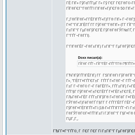
ГЁ ГІГ» ГўГєГҐГµГ Г« Гў ГЄГ ГЄГ®Г©-Г­
ГЇГ®ГЄГ°Г®ГҐГІ ГІГ®Г«ГјГЄГ® 50 ГІГ»Г±Г
Г„Г®ГЇГ®Г«Г­ГЁГІГҐГ«ГјГ­Г® ГІГ» Г¬Г®Г¦Г
Г¤Г°ГіГЈГЁГҐ Г­Г ГўГ®Г°Г®ГІГ» (Г­Г ГЇГ
Г±ГІГ°Г ГµГ®ГўГЄГЁ ГўГ®Г®ГЎГ№ГҐ, ГІГ
Г°ГҐГ¬Г®Г­ГІ).
Г‘ГІГ®ГЁГ¬Г®Г±ГІГј Г±ГІГ°Г ГµГ®ГўГЄГЁ
Doxx писал(а):
ГЇГ®Г·ГҐГ¬ ГЇГ°ГЁГ¬ГҐГ°Г­Г® Г¶ГҐГ­Г»
ГЋГІГўГҐГІГЁГІГј Г­Г ГЅГІГ®ГІ ГўГ®ГЇГ
Г», "ГЁГ­Г¤ГҐГЄГ±Г ГҐГҐ Г«Г®Г¬Г ГҐГ¬
Г±Г Г¬Г®Г© Г¬Г ГёГЁГ­Г», ГҐГ±ГІГј Г«
ГҐГ§Г ГўГ®Г¤Г±ГЄГЁГҐ Г¤ГЁГ±ГЄГЁ, Г±Г
ГЉГ®Г«ГЁГ·ГҐГ±ГІГўГ® Г«Г®ГёГ Г¤ГЁГ­Г»
ГЎГ®Г«ГјГёГ®ГҐ Г§Г­Г Г·ГҐГ­ГЁГҐ ГЁГ¬
ГўГ®Г¤ГЁГІГҐГ«Гї (18-Г«ГҐГІГ­ГҐГ¬Гі Г±
Г®ГЎГ®Г©Г¤ГҐГІГ±Гї ГЈГ®Г°Г Г§Г¤Г® Г¤Г
ГЏГ„Г„.
ГЂГ­Г¤Г°ГҐГ©, Г ГЄГ ГЄГ Гї Г±ГІГ°Г ГµГ®ГўГЄГ