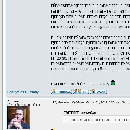
ГЌГ® ГЅГІГ® Г¶ГЁГґГ°Г Г¬Г Г«Г® Г·ГҐГ¬ Г¬Г®Г¦
Г±ГІГ°Г ГµГ®ГўГЄГі ГЇГ«Г ГІГЁГ¬ ГЄГ®Г­ГЄГ°ГҐ
Г¦ГЁГўГї ГЇГ® Г±Г®Г±ГҐГ¤Г±ГІГўГі ГЁ ГЁГ¬ГҐГї 
Г¤Г°ГіГЈГіГѕ Г±ГІГ®ГЁГ¬Г®Г±ГІГј, ГІГ ГЄ ГЄГ Г
ГЇГ®Г¤Г±Г·ГҐГІГҐ. Г€ Гў Г°Г Г§Г­Г»Гµ ГЄГ®Г¬ГЇГ 
Г…Г№ГҐ Г§Г ГЎГ»Г« ГўГ»ГёГҐ ГіГЄГ Г§Г ГІГј, Г
Г¦ГЁГІГҐГ«ГјГ±ГІГўГ ГўГЇГ®Г«ГІГј Г¤Г® Г°Г Г
ГЇГҐГ°ГҐГҐГµГ Г«ГЁ ГЁГ§ ГЊГҐГЄГ±ГЁГЄГЁ ГЇГ
Г¬Г ГёГЁГ­Г» ГЎГҐГ§ ГЁГ§Г¬ГҐГ­ГҐГ­ГЁГї ГЄГ
Г­Г 20-30, ГҐГ±Г«ГЁ ГЇГ°Г ГўГЁГ«ГјГ­Г® ГЇГ®Г¬
ГЎГ®Г«ГҐГҐ Г¤Г®Г°Г®ГЈГЁГµ Г¬Г ГёГЁГ­, ГЎГ®Г«
Г®Г±ГІГј ГЇГ®ГЇГ Г±ГІГј Гў Г ГўГ Г°ГЁГѕ ГЁ ГЇГ
_________________
ГЂГ­Г¤Г°ГҐГ© ГѓГҐГ°Г Г±ГЁГ¬Г®Гў
Вернуться к началу
Andrew
Добавлено: Суббота, Марта 31, 2012 6:26pm
Заголо
ГѓГ«Г ГўГ­Г»Г© ГІГ°ГҐГЇГ Г·
ГЂГ°ГІГҐГ¬ писал(а):
Г„Г -Г¤Г ! Г€ ГЈГ¤ГҐ Г¤ГҐГ­ГјГЈГЁ Г«ГҐГ¦Г Г