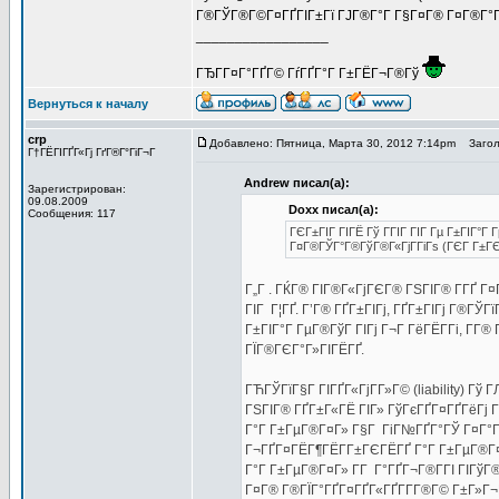
Г®ГЎГ®Г©Г¤ГҐГІГ±Гї ГЈГ®Г°Г Г§Г¤Г® Г¤Г®Г°Г®Г¦
_________________
ГЂГ­Г¤Г°ГҐГ© ГѓГҐГ°Г Г±ГЁГ¬Г®Гў
Вернуться к началу
crp
Добавлено: Пятница, Марта 30, 2012 7:14pm
Заголо
Г†ГЁГІГҐГ«Гј ГґГ®Г°ГіГ¬Г
Andrew писал(а):
Зарегистрирован:
09.08.2009
Doxx писал(а):
Сообщения: 117
ГЄГ±ГІГ ГІГЁ Гў ГГІГ ГІГ Гµ Г±ГІГ°Г
Г¤Г®ГЎГ°Г®ГўГ®Г«ГјГ­ГіГѕ (ГЄГ Г±Г
Г„Г . ГЌГ® ГІГ®Г«ГјГЄГ® ГЅГІГ® Г­ГҐ Г
ГІГ Г¦ГҐ. Г’Г® ГҐГ±ГІГј, ГҐГ±ГІГј Г®ГЎ
Г±ГІГ°Г ГµГ®ГўГ ГІГј Г¬Г ГёГЁГ­Гі, Г­Г
ГЇГ®ГЄГ°Г»ГІГЁГҐ.
ГЋГЎГїГ§Г ГІГҐГ«ГјГ­Г»Г© (liability) Гў 
ГЅГІГ® ГҐГ±Г«ГЁ ГІГ» ГўГєГҐГ¤ГҐГёГј Г
Г°Г Г±ГµГ®Г¤Г» Г§Г ГіГ№ГҐГ°ГЎ Г¤Г°Гі
Г¬ГҐГ¤ГЁГ¶ГЁГ­Г±ГЄГЁГҐ Г°Г Г±ГµГ®Г¤Г
Г°Г Г±ГµГ®Г¤Г» Г­Г Г°ГҐГ¬Г®Г­ГІ ГІГўГ
Г¤Г® Г®ГЇГ°ГҐГ¤ГҐГ«ГҐГ­Г­Г®Г© Г±Г»Г¬