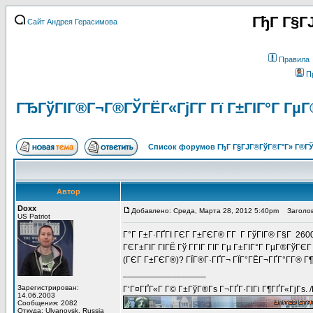
ГђГ Г§Г
Сайт Андрея Герасимова
Правила
П
ГЂГўГІГ®Г¬Г®ГЎГЁГ«ГјГ­Г Гї Г±ГІГ°Г ГµГ
Список форумов ГђГ Г§ГЈГ®ГўГ®Г°Г» Г®ГЎ
Автор
Doxx
Добавлено: Среда, Марта 28, 2012 5:40pm
Заголов
US Patriot
Г°Г Г±Г·ГҐГІ ГЄГ Г±ГЄГ® Г­Г Г ГўГІГ® Г§Г 260
ГЄГ±ГІГ ГІГЁ Гў ГГІГ ГІГ Гµ Г±ГІГ°Г ГµГ®ГўГЄ
(ГЄГ Г±ГЄГ®)? ГЇГ®Г·ГҐГ¬ ГЇГ°ГЁГ¬ГҐГ°Г­Г® Г¶
_________________
Зарегистрирован:
Г‘Г¤ГҐГ«Г Г© Г±ГўГ®Гѕ Г¬ГҐГ·ГІГі Г¶ГҐГ«ГјГѕ. 
14.06.2003
Сообщения: 2082
Откуда: Ulyanovsk, Russia