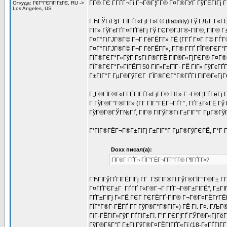
Г­Г® ГЄ Г­ГҐГ¬Гі Г¬Г®Г¦Г­Г® Г¤Г®ГЎГ ГўГЁГІГј 
Откуда: Г€Г°ГЄГіГІГ±ГЄ, RU ->
Los Angeles, US
ГЋГЎГїГ§Г ГІГҐГ«ГјГ­Г»Г© (liability) Гў ГЉГ Г«Г
ГІГ» ГўГєГҐГ¤ГҐГёГј Гў ГЄГ®ГЈГ®-ГІГ®, ГІГ® 
Г¤Г°ГіГЈГ®Г© Г¬Г ГёГЁГ­Г» ГЁ (Г­ГҐ Г¤Г Г© Г
Г¤Г°ГіГЈГ®Г© Г¬Г ГёГЁГ­Г», Г­Г® Г­ГҐ ГЇГ®ГЄГ°
ГЇГ®ГЄГ°Г»ГўГ ГѕГІ Г®Г­ГЁ ГІГ®Г«ГјГЄГ® Г¤Г®
ГЇГ®ГЄГ°Г»ГІГЁГї 50 ГІГ»Г±ГїГ· ГЁ ГІГ» ГўГєГҐ
Г±ГІГ°Г ГµГ®ГўГЄГ ГЇГ®ГЄГ°Г®ГҐГІ ГІГ®Г«ГјГЄГ®
Г„Г®ГЇГ®Г«Г­ГЁГІГҐГ«ГјГ­Г® ГІГ» Г¬Г®Г¦ГҐГёГј Г
Г ГўГ®Г°Г®ГІГ» (Г­Г ГЇГ°ГЁГ¬ГҐГ°, ГҐГ±Г«ГЁ Гў
ГўГ®Г®ГЎГ№ГҐ, ГІГ® ГІГўГ®Гї Г±ГІГ°Г ГµГ®ГўГЄ
Г‘ГІГ®ГЁГ¬Г®Г±ГІГј Г±ГІГ°Г ГµГ®ГўГЄГЁ, Г°Г Г
Doxx писал(а):
ГЇГ®Г·ГҐГ¬ ГЇГ°ГЁГ¬ГҐГ°Г­Г® Г¶ГҐГ­Г»?
ГЋГІГўГҐГІГЁГІГј Г­Г ГЅГІГ®ГІ ГўГ®ГЇГ°Г®Г± Г­
Г¤ГҐГЄГ±Г ГҐГҐ Г«Г®Г¬Г ГҐГ¬Г®Г±ГІГЁ", Г±ГІ
ГҐГ±ГІГј Г«ГЁ ГЄГ ГЄГЁГҐ-ГІГ® Г¬Г®Г¤ГЁГґГЁГ
ГЇГ°Г®Г·ГЁГҐ Г­Г ГўГ®Г°Г®ГІГ») ГЁ ГІ. Г¤. ГЉГ
ГіГ·ГЁГІГ»ГўГ ГҐГІГ±Гї. Г’Г ГЄГ¦ГҐ ГЎГ®Г«ГјГё
ГўГ®Г§Г°Г Г±ГІ ГўГ®Г¤ГЁГІГҐГ«Гї (18-Г«ГҐГІГ­Г