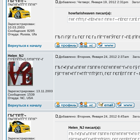
ГЂГ°ГІГҐГ¬
Добавлено: Четверг, Января 19, 2012 2:31pm
Загол
ГЊГ®Г¤ГҐГ°Г ГІГ®Г°
howfarisheaven писал(а):
Г®Г·ГҐГ­Гј Г¬ГЁГ«Г® Г·ГІГ® Г—ГЁГЄГ ГЈГЁ Г
Зарегистрирован:
10.03.2003
Сообщения: 8295
Откуда: Russia, Ufa
ГЂ Гі ГўГ Г± ГЄГ ГЄ Г± ГЇГ°Г®ГЎГЄГ Г¬ГЁ (ГЇ
Вернуться к началу
Helen_NJ
Добавлено: Вторник, Января 24, 2012 2:37am
Загол
Г†ГЁГІГҐГ«Гј ГґГ®Г°ГіГ¬Г
ГЂ Г•ГјГѕГ±ГІГ®Г­ ГЅГІГ® ГЄГ®ГІГ®Г°Г»Г© Гў Г
ГўГ°Г®Г¤ГҐ Г¤ГҐГ°ГҐГўГ­Гї, ГЄГ ГЄГЁГҐ ГІГ Г
Зарегистрирован: 13.11.2003
Сообщения: 1539
Откуда: NC, USA
Вернуться к началу
ГЂГ°ГІГҐГ¬
Добавлено: Вторник, Января 24, 2012 6:45am
Загол
ГЊГ®Г¤ГҐГ°Г ГІГ®Г°
Helen_NJ писал(а):
ГЂ Г•ГјГѕГ±ГІГ®Г­ ГЅГІГ® ГЄГ®ГІГ®Г°Г»Г© Г
Зарегистрирован:
ГўГ°Г®Г¤ГҐ Г¤ГҐГ°ГҐГўГ­Гї, ГЄГ ГЄГЁГҐ ГІГ