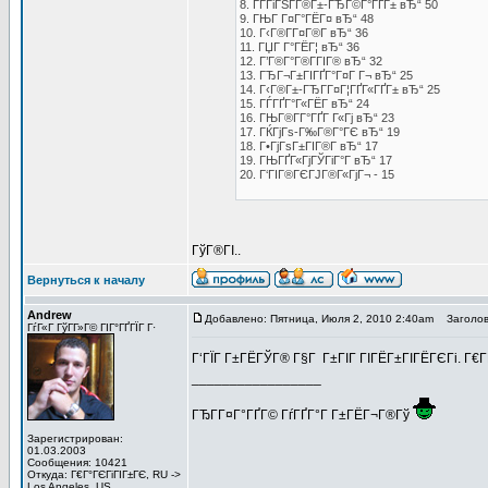
8. ГЃГіГЅГ­Г®Г±-ГЂГ©Г°ГҐГ± вЂ“ 50
9. ГЊГ Г¤Г°ГЁГ¤ вЂ“ 48
10. Г‹Г®Г­Г¤Г®Г­ вЂ“ 36
11. ГЏГ Г°ГЁГ¦ вЂ“ 36
12. Г’Г®Г°Г®Г­ГІГ® вЂ“ 32
13. ГЂГ¬Г±ГІГҐГ°Г¤Г Г¬ вЂ“ 25
14. Г‹Г®Г±-ГЂГ­Г¤Г¦ГҐГ«ГҐГ± вЂ“ 25
15. ГЃГҐГ°Г«ГЁГ­ вЂ“ 24
16. ГЊГ®Г­Г°ГҐГ Г«Гј вЂ“ 23
17. ГЌГјГѕ-Г‰Г®Г°ГЄ вЂ“ 19
18. Г•ГјГѕГ±ГІГ®Г­ вЂ“ 17
19. ГЊГҐГ«ГјГЎГіГ°Г­ вЂ“ 17
20. Г‘ГІГ®ГЄГЈГ®Г«ГјГ¬ - 15
ГўГ®ГІ..
Вернуться к началу
Andrew
Добавлено: Пятница, Июля 2, 2010 2:40am
Заголов
ГѓГ«Г ГўГ­Г»Г© ГІГ°ГҐГЇГ Г·
Г‘ГЇГ Г±ГЁГЎГ® Г§Г Г±ГІГ ГІГЁГ±ГІГЁГЄГі. Г€Г
_________________
ГЂГ­Г¤Г°ГҐГ© ГѓГҐГ°Г Г±ГЁГ¬Г®Гў
Зарегистрирован:
01.03.2003
Сообщения: 10421
Откуда: Г€Г°ГЄГіГІГ±ГЄ, RU ->
Los Angeles, US