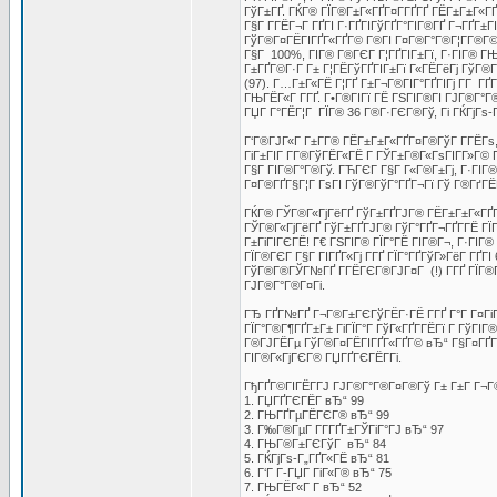
ГўГ±ГҐ. ГЌГ® ГЇГ®Г±Г«ГҐГ¤Г­ГҐГҐ ГЁГ±Г±Г«
Г§Г Г­ГЁГ¬Г ГҐГІ Г·ГҐГІГўГҐГ°ГІГ®ГҐ Г¬ГҐГ±Г
ГўГ®Г¤ГЁГІГҐГ«ГҐГ© Г®ГІ Г¤Г®Г°Г®Г¦Г­Г®Г© Г
Г§Г 100%, ГІГ® Г®ГЄГ Г¦ГҐГІГ±Гї, Г·ГІГ® ГЊ
Г±ГҐГ©Г·Г Г± Г¦ГЁГўГҐГІГ±Гї Г«ГЁГёГј ГўГ®
(97). Г…Г±Г«ГЁ Г¦ГҐ Г±Г¬Г®ГІГ°ГҐГІГј Г­Г ГҐ
ГЊГЁГ«Г Г­ГҐ. Г•Г®ГІГї ГЁ ГЅГІГ®ГІ ГЈГ®Г°Г®
ГЏГ Г°ГЁГ¦Г ГЇГ® 36 Г®Г·ГЄГ®Гў, Гі ГЌГјГѕ
Г‘Г®ГЈГ«Г Г±Г­Г® ГЁГ±Г±Г«ГҐГ¤Г®ГўГ Г­ГЁГ
ГіГ±ГІГ Г­Г®ГўГЁГ«ГЁ Г ГЎГ±Г®Г«ГѕГІГ­Г»Г© 
Г§Г ГІГ®Г°Г®Гў. ГЋГЄГ Г§Г Г«Г®Г±Гј, Г·ГІГ®
Г¤Г®ГҐГ§Г¦Г ГѕГІ ГўГ®ГўГ°ГҐГ¬Гї Гў Г®ГґГ
ГЌГ® ГЎГ®Г«ГјГёГҐ ГўГ±ГҐГЈГ® ГЁГ±Г±Г«ГҐГ
ГЎГ®Г«ГјГёГҐ ГўГ±ГҐГЈГ® ГўГ°ГҐГ¬ГҐГ­ГЁ ГЇ
Г±ГіГІГЄГЁ! Г€ ГЅГІГ® ГЇГ°ГЁ ГІГ®Г¬, Г·ГІГ®
ГЇГ®ГЄГ Г§Г ГІГҐГ«Гј Г­ГҐ ГЇГ°ГҐГўГ»ГёГ ГҐГ
ГўГ®Г®ГЎГ№ГҐ Г­ГЁГЄГ®ГЈГ¤Г (!) Г­ГҐ ГЇГ®Г
ГЈГ®Г°Г®Г¤Гі.
ГЂ ГҐГ№ГҐ Г¬Г®Г±ГЄГўГЁГ·ГЁ Г­ГҐ Г°Г Г¤ГіГѕГ
ГЇГ°Г®Г¶ГҐГ±Г± ГіГЇГ°Г ГўГ«ГҐГ­ГЁГї Г ГўГІ
Г®ГЈГЁГµ ГўГ®Г¤ГЁГІГҐГ«ГҐГ© вЂ“ Г§Г¤ГҐГ±
ГІГ®Г«ГјГЄГ® ГЏГҐГЄГЁГ­Гі.
ГђГҐГ©ГІГЁГ­ГЈ ГЈГ®Г°Г®Г¤Г®Гў Г± Г±Г Г¬Г
1. ГЏГҐГЄГЁГ­ вЂ“ 99
2. ГЊГҐГµГЁГЄГ® вЂ“ 99
3. Г‰Г®ГµГ Г­Г­ГҐГ±ГЎГіГ°ГЈ вЂ“ 97
4. ГЊГ®Г±ГЄГўГ вЂ“ 84
5. ГЌГјГѕ-Г„ГҐГ«ГЁ вЂ“ 81
6. Г‘Г Г­-ГЏГ ГіГ«Г® вЂ“ 75
7. ГЊГЁГ«Г Г­ вЂ“ 52