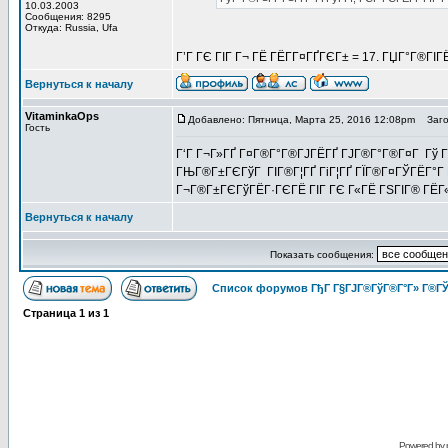
10.03.2003
Сообщения: 8295
Откуда: Russia, Ufa
Г’Г ГЄ ГІГ Г¬ ГЁ ГЁГ­Г¤ГҐГЄГ± = 17. ГЏГ°Г®ГІ
Вернуться к началу
VitaminkaOps
Добавлено: Пятница, Марта 25, 2016 12:08pm
Загол
Гость
Г‘Г Г¬Г»ГҐ Г¤Г®Г°Г®ГЈГЁГҐ ГЈГ®Г°Г®Г¤Г Гў 
ГЊГ®Г±ГЄГўГ ГІГ®Г¦ГҐ ГіГ¦ГҐ ГЇГ®Г¤ГЎГЁГ°Г Г
Г¬Г®Г±ГЄГўГЁГ·ГЄГЁ ГІГ ГЄ Г«ГЁ ГЅГІГ® ГЁГ«
Вернуться к началу
Показать сообщения:
Список форумов ГђГ Г§ГЈГ®ГўГ®Г°Г» Г®ГЎ
Страница
1
из
1
Powered by