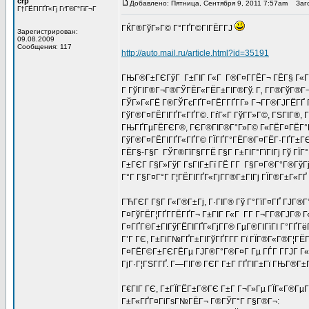
crp
Добавлено: Пятница, Сентября 9, 2011 7:57am
Заго
Г†ГЁГІГҐГ«Гј ГґГ®Г°ГіГ¬Г
ГЌГ®ГўГ»Г© Г°ГҐГ©ГІГЁГ­ГЈ
Зарегистрирован:
09.08.2009
Сообщения: 117
http://auto.mail.ru/article.html?id=35191
ГЊГ®Г±ГЄГўГ Г±ГІГ Г«Г Г®Г¤Г­ГЁГ¬ ГЁГ§ Г«Г
Г ГўГІГ®Г¬Г®ГЎГЁГ«ГЁГ±ГІГ®Гў. Г‚ Г­Г®ГўГ®Г¬
ГЎГ»Г«ГЁ Г®ГЎГєГҐГ¤ГЁГ­ГҐГ­Г» Г¬Г­Г®ГЈГЁГҐ 
ГўГ®Г¤ГЁГІГҐГ«ГҐГ©. ГѓГ«Г ГўГ­Г»Г©, ГЅГІГ®, Г
ГЊГҐГµГЁГЄГ®, ГЄГ®ГІГ®Г°Г»Г© Г«ГЁГ¤ГЁГ°ГіГҐ
ГўГ®Г¤ГЁГІГҐГ«ГҐГ© ГЇГҐГ°ГЁГ®Г¤ГЁГ·ГҐГ±ГЄГ
ГЁГ§-Г§Г ГЎГ®ГїГ§Г­ГЁ Г§Г Г±ГІГ°ГїГІГј Гў ГЇ
Г±ГЄГ Г§Г»ГўГ ГѕГІГ±Гї ГЁ Г­Г Г§Г¤Г®Г°Г®ГўГј
Г°Г Г§Г¤Г°Г Г¦ГЁГІГҐГ«ГјГ­Г®Г±ГІГј ГЇГ®Г±Г«ГҐ 
ГЋГЄГ Г§Г Г«Г®Г±Гј, Г·ГІГ® Гў Г°ГїГ¤ГҐ ГЈГ®
Г¤ГўГЁГ¦ГҐГ­ГЁГҐГ¬ Г±ГІГ Г«Г Г­Г Г¬Г­Г®ГЈГ® Г«
Г¤ГҐГ©Г±ГІГўГЁГІГҐГ«ГјГ­Г® ГµГ®ГІГїГІ Г°ГҐГё
Г’Г ГЄ, Г±ГіГ№ГҐГ±ГІГўГҐГ­Г­Г Гї ГЇГ®Г«Г®Г¦ГЁ
Г¤ГЁГ©Г±ГЄГЁГµ ГЈГ®Г°Г®Г¤Г Гµ ГЃГ Г­ГЈГ Г«Г
ГјГ·Г¦ГЅГ­ГҐ. Г—ГІГ® ГЄГ Г±Г ГҐГІГ±Гї ГЊГ®Г±ГЄГ
Г€ГІГ ГЄ, Г±ГЇГЁГ±Г®ГЄ Г±Г Г¬Г»Гµ ГЇГ«Г®Гµ
Г±Г«ГҐГ¤ГіГѕГ№ГЁГ¬ Г®ГЎГ°Г Г§Г®Г¬: