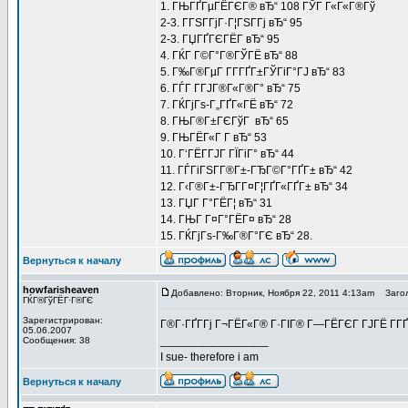
1. ГЊГҐГµГЁГЄГ® вЂ“ 108 ГЎГ Г«Г«Г®Гў
2-3. ГГЅГ­ГјГ·Г¦ГЅГ­Гј вЂ“ 95
2-3. ГЏГҐГЄГЁГ­ вЂ“ 95
4. ГЌГ Г©Г°Г®ГЎГЁ вЂ“ 88
5. Г‰Г®ГµГ Г­Г­ГҐГ±ГЎГіГ°ГЈ вЂ“ 83
6. ГЃГ Г­ГЈГ®Г«Г®Г° вЂ“ 75
7. ГЌГјГѕ-Г„ГҐГ«ГЁ вЂ“ 72
8. ГЊГ®Г±ГЄГўГ вЂ“ 65
9. ГЊГЁГ«Г Г­ вЂ“ 53
10. Г‘ГЁГ­ГЈГ ГЇГіГ° вЂ“ 44
11. ГЃГіГЅГ­Г®Г±-ГЂГ©Г°ГҐГ± вЂ“ 42
12. Г‹Г®Г±-ГЂГ­Г¤Г¦ГҐГ«ГҐГ± вЂ“ 34
13. ГЏГ Г°ГЁГ¦ вЂ“ 31
14. ГЊГ Г¤Г°ГЁГ¤ вЂ“ 28
15. ГЌГјГѕ-Г‰Г®Г°ГЄ вЂ“ 28.
Вернуться к началу
howfarisheaven
Добавлено: Вторник, Ноября 22, 2011 4:13am
Загол
ГЌГ®ГўГЁГ·Г®ГЄ
Зарегистрирован:
Г®Г·ГҐГ­Гј Г¬ГЁГ«Г® Г·ГІГ® Г—ГЁГЄГ ГЈГЁ Г­Г
05.06.2007
_________________
Сообщения: 38
I sue- therefore i am
Вернуться к началу