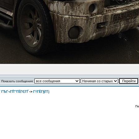
Показать сообщения:
 ГЂГ¬ГҐГ°ГЁГЄГҐ
->
Г†ГЁГ§Г­Гј
Пе