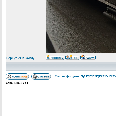
Вернуться к началу
Список форумов ГђГ Г§ГЈГ®ГўГ®Г°Г» Г®ГЎ
Страница
1
из
1