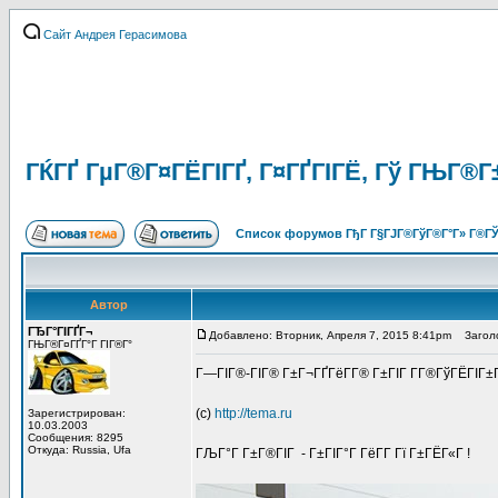
Сайт Андрея Герасимова
ГЌГҐ ГµГ®Г¤ГЁГІГҐ, Г¤ГҐГІГЁ, Гў ГЊГ®Г±Г
Список форумов ГђГ Г§ГЈГ®ГўГ®Г°Г» Г®ГЎ
Автор
ГЂГ°ГІГҐГ¬
Добавлено: Вторник, Апреля 7, 2015 8:41pm
Заголов
ГЊГ®Г¤ГҐГ°Г ГІГ®Г°
Г—ГІГ®-ГІГ® Г±Г¬ГҐГёГ­Г® Г±ГІГ Г­Г®ГўГЁГІГ±Гї,
(c)
http://tema.ru
Зарегистрирован:
10.03.2003
Сообщения: 8295
Откуда: Russia, Ufa
ГЉГ°Г Г±Г®ГІГ - Г±ГІГ°Г ГёГ­Г Гї Г±ГЁГ«Г !