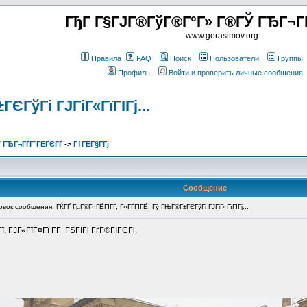
ГђГ Г§ГЈГ®ГўГ®Г°Г» Г®ГЎ ГЂГ¬Г
www.gerasimov.org
Правила
FAQ
Поиск
Пользователи
Группы
Профиль
Войти и проверить личные сообщения
ЄГўГі ГЈГіГ«ГїГІГј...
 ГЂГ¬ГҐГ°ГЁГЄГҐ
->
Г†ГЁГ§Г­Гј
Сообщение
ок сообщения: ГЌГҐ ГµГ®Г¤ГЁГІГҐ, Г¤ГҐГІГЁ, Гў ГЊГ®Г±ГЄГўГі ГЈГіГ«ГїГІГј...
 ГЈГ«ГїГ¤Гї Г­Г ГЅГІГі ГґГ®ГІГЄГі.