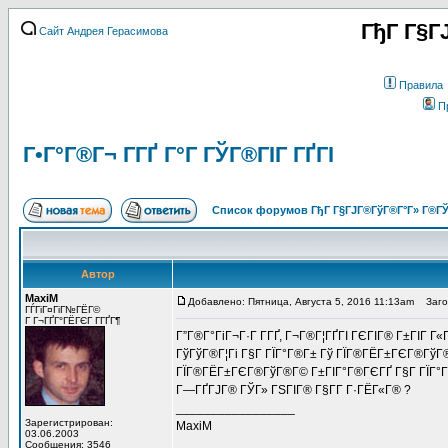
ГђГ Г§Г
Сайт Андрея Герасимова
Правила
П
Г•Г°Г®Г¬ Г­ГҐ Г°Г ГЎГ®ГІГ ГҐГІ
Список форумов ГђГ Г§ГЈГ®ГўГ®Г°Г» Г®ГЎ
Автор
MaxiM
Добавлено: Пятница, Августа 5, 2016 11:13am
Заголо
ГЃГіГ¤ГіГ№ГЁГ©
Г Г¬ГҐГ°ГЁГЄГ Г­ГҐГ¶
Г”Г®Г°ГіГ¬Г·Г Г­ГҐ, Г¬Г®Г¦ГҐГІ ГЄГІГ® Г±ГІГ Г
ГўГўГ®Г¦Гі Г§Г ГЇГ°Г®Г± Гў ГЇГ®ГЁГ±ГЄГ®ГўГ®Г
ГЇГ®ГЁГ±ГЄГ®ГўГ®Г© Г±ГІГ°Г®ГЄГҐ Г§Г ГЇГ°Г®Г
Г—ГҐГЈГ® ГЎГ» ГЅГІГ® Г§Г­Г Г·ГЁГ«Г® ?
_________________
Зарегистрирован:
MaxiM
03.06.2003
Сообщения: 3546