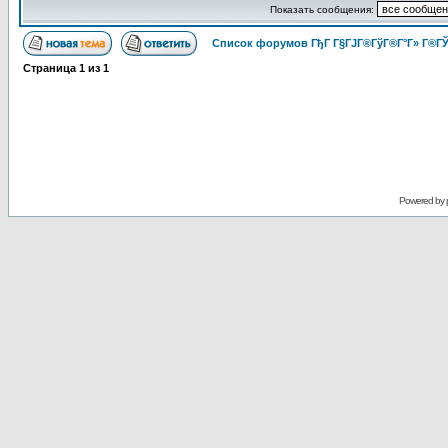
Показать сообщения:
Список форумов ГђГ Г§ГЈГ®ГўГ®Г°Г» Г®ГЎ
Страница
1
из
1
Powered by