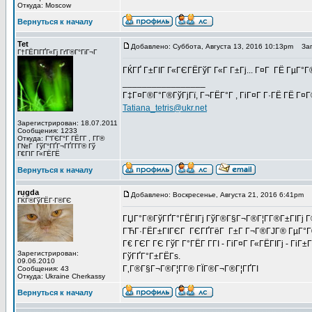
Откуда: Moscow
Вернуться к началу
Tet
Добавлено: Суббота, Августа 13, 2016 10:13pm
Заго
Г†ГЁГІГҐГ«Гј ГґГ®Г°ГіГ¬Г
ГЌГҐ Г±ГІГ Г«ГЄГЁГўГ Г«Г Г±Гј... Г¤Г ГЁ ГµГ°Г
_________________
Г‡Г¤Г®Г°Г®ГўГјГї, Г¬ГЁГ°Г , ГіГ¤Г Г·ГЁ ГЁ Г¤
Tatiana_tetris@ukr.net
Зарегистрирован: 18.07.2011
Сообщения: 1233
Откуда: Г“ГЄГ°Г ГЁГ­Г , Г­Г®
Г№Г ГўГ°ГҐГ¬ГҐГ­Г­Г® Гў
Г€ГІГ Г«ГЁГЁ
Вернуться к началу
rugda
Добавлено: Воскресенье, Августа 21, 2016 6:41pm
З
ГЌГ®ГўГЁГ·Г®ГЄ
ГЏГ°Г®ГўГҐГ°ГЁГІГј ГўГ®Г§Г¬Г®Г¦Г­Г®Г±ГІГј Г
ГЋГ·ГЁГ±ГІГЄГ ГЄГҐГёГ Г±Г Г¬Г®ГЈГ® ГµГ°Г®Г¬Г
Г€ ГЄГ ГЄ ГўГ Г°ГЁГ Г­ГІ - ГіГ¤Г Г«ГЁГІГј - Гі
Зарегистрирован:
ГўГҐГ°Г±ГЁГѕ.
09.06.2010
Г‚Г®Г§Г¬Г®Г¦Г­Г® ГЇГ®Г¬Г®Г¦ГҐГІ
Сообщения: 43
Откуда: Ukraine Cherkassy
Вернуться к началу