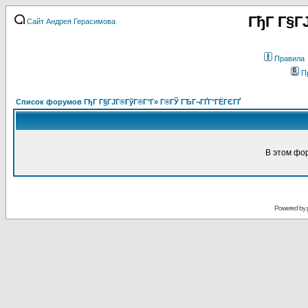
ГђГ Г§Г
Сайт Андрея Герасимова
Правила
П
Список форумов ГђГ Г§ГЈГ®ГўГ®Г°Г» Г®ГЎ ГЂГ¬ГҐГ°ГЁГЄГҐ
В этом фо
Powered by