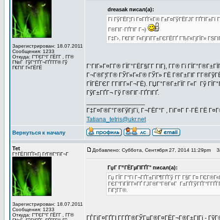
dreasak писал(а):
Гї ГўГЁГ¦Гі Г¤ГҐГ«Г® Г±Г¤ГўГЁГЈГ ГҐГІГ±Гї Г
Г®ГІГ·ГҐГІГ Г¬)
Г‡Г›. Г€ГІГ Г«ГјГїГ­Г±ГЄГЁГҐ ГЂГ«ГјГЇГ» ГЅГ
Зарегистрирован: 18.07.2011
Сообщения: 1233
Откуда: Г“ГЄГ°Г ГЁГ­Г , Г­Г®
Г№Г ГўГ°ГҐГ¬ГҐГ­Г­Г® Гў
Г‘ГІГ»Г¤Г­Г® ГЇГ°ГЁГ§Г­Г ГІГј, Г­Г® Гї ГЇГ°Г®Г
Г€ГІГ Г«ГЁГЁ
Г¬Г®Г¦Г­Г® ГЎГ»Г«Г® ГЎГ» ГЁ Г®Г±ГІГ Г­Г®ГўГЁ
ГЇГЁГЄГ Г­ГІГ­Г»Г¬ГЁ). ГЏГ°Г®Г±ГЇГ Г«Г Гў ГЇГ
ГўГ±ГҐГ¬ Гў Г®ГІГ·ГҐГІГҐ.
_________________
Г‡Г¤Г®Г°Г®ГўГјГї, Г¬ГЁГ°Г , ГіГ¤Г Г·ГЁ ГЁ Г¤
Tatiana_tetris@ukr.net
Вернуться к началу
Tet
Добавлено: Суббота, Сентября 27, 2014 11:29pm
За
Г†ГЁГІГҐГ«Гј ГґГ®Г°ГіГ¬Г
ГџГ­ Г”ГЁГµГІГҐГ° писал(а):
Гџ ГЇГ Г°Гі Г¬ГҐГ±ГїГ¶ГҐГў Г­Г Г§Г Г¤ ГЄГ®
ГЄГ°ГіГЇГ­Г»ГҐ ГЈГ®Г°Г®Г¤Г Г±ГҐГўГҐГ°Г­ГҐГ
ГіГ¦Г­Г®.
Зарегистрирован: 18.07.2011
Сообщения: 1233
Откуда: Г“ГЄГ°Г ГЁГ­Г , Г­Г®
ГЃГіГ¤ГҐГІ Г­ГҐГ®ГЎГµГ®Г¤ГЁГ¬Г®Г±ГІГј - ГўГ®