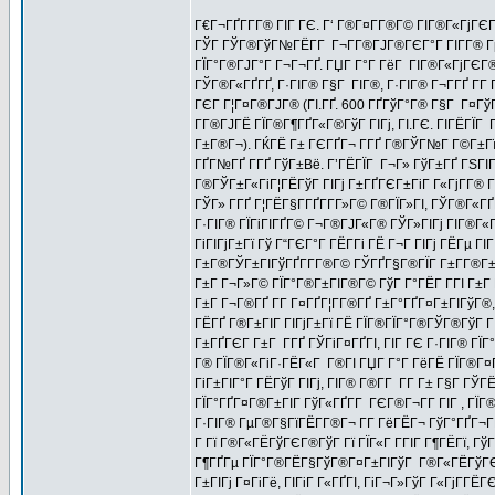
Г€Г¬ГҐГ­Г­Г® ГІГ ГЄ. Г‘ Г®Г¤Г­Г®Г© ГІГ®Г«ГјГЄ
ГЎГ ГЎГ®ГўГ№ГЁГ­Г Г¬Г­Г®ГЈГ®ГЄГ°Г ГІГ­Г® Гµ
ГЇГ°Г®ГЈГ°Г Г¬Г¬ГҐ. ГЏГ Г°Г ГёГ ГІГ®Г«ГјГЄГ® 
ГЎГ®Г«ГҐГҐ, Г·ГІГ® Г§Г ГІГ®, Г·ГІГ® Г¬Г­ГҐ Г­Г
ГЄГ Г¦Г¤Г®ГЈГ® (ГІ.ГҐ. 600 ГҐГўГ°Г® Г§Г Г¤Гў
Г­Г®ГЈГЁ ГЇГ®Г¶ГҐГ«Г®ГўГ ГІГј, ГІ.ГЄ. ГІГЁГЇГ Г
Г±Г®Г¬). ГЌГЁ Г± ГЄГҐГ¬ Г­ГҐ Г®ГЎГ№Г Г©Г±Гї,
ГҐГ№ГҐ Г­ГҐ ГўГ±Вё. Г’ГЁГЇГ Г¬Г» ГўГ±ГҐ ГЅГІГ
Г®ГЎГ±Г«ГіГ¦ГЁГўГ ГІГј Г±ГҐГЄГ±ГіГ Г«ГјГ­Г® ГІ
ГЎГ» Г­ГҐ Г¦ГЁГ§Г­ГҐГ­Г­Г»Г© Г®ГЇГ»ГІ, ГЎГ®Г«
Г·ГІГ® ГЇГіГІГҐГ© Г¬Г®ГЈГ«Г® ГЎГ»ГІГј ГІГ®Г«Г
ГіГІГјГ±Гї Гў Г“ГЄГ°Г ГЁГ­Гі ГЁ Г¬Г ГІГј ГЁГµ 
Г±Г®ГЎГ±ГІГўГҐГ­Г­Г®Г© ГЎГҐГ§Г®ГЇГ Г±Г­Г®Г±
Г±Г Г¬Г»Г© ГЇГ°Г®Г±ГІГ®Г© ГўГ Г°ГЁГ Г­ГІ Г±Г
Г±Г Г¬Г®ГҐ Г­Г Г¤ГҐГ¦Г­Г®ГҐ Г±Г°ГҐГ¤Г±ГІГўГ®, 
ГЁГҐ Г®Г±ГІГ ГІГјГ±Гї ГЁ ГЇГ®ГЇГ°Г®ГЎГ®ГўГ ГІ
Г±ГҐГЄГ Г±Г Г­ГҐ ГЎГіГ¤ГҐГІ, ГІГ ГЄ Г·ГІГ® ГЇГ°
Г® ГЇГ®Г«ГіГ·ГЁГ«Г Г®ГІ ГЏГ Г°Г ГёГЁ ГЇГ®Г¤ГІ
ГіГ±ГІГ°Г ГЁГўГ ГІГј, ГІГ® Г®Г­Г Г­Г Г± Г§Г ГЎГ
ГЇГ°ГҐГ¤Г®Г±ГІГ ГўГ«ГҐГ­Г ГЄГ®Г¬Г­Г ГІГ , ГЇГ
Г·ГІГ® ГµГ®Г§ГїГЁГ­Г®Г¬ Г­Г ГёГЁГ¬ ГўГ°ГҐГ¬ГҐ
Г Гї Г®Г«ГЁГўГЄГ®ГўГ Гї ГЇГ«Г Г­ГІГ Г¶ГЁГї, 
Г¶ГҐГµ ГЇГ°Г®ГЁГ§ГўГ®Г¤Г±ГІГўГ Г®Г«ГЁГўГЄГ
Г±ГІГј Г¤ГіГё, ГІГіГ Г«ГҐГІ, ГіГ¬Г»ГўГ Г«ГјГ­ГЁ