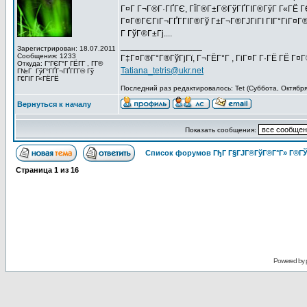
Г¤Г Г¬Г®Г·ГҐГЄ, ГЇГ®Г±Г®ГўГҐГІГ®ГўГ Г«ГЁ ГЄГ Г
Г¤Г®ГЄГіГ¬ГҐГ­ГІГ®Гў Г±Г¬Г®ГЈГіГІ ГІГ°ГіГ¤Г®Г
Г ГўГ®Г±Гј....
_________________
Зарегистрирован: 18.07.2011
Сообщения: 1233
Г‡Г¤Г®Г°Г®ГўГјГї, Г¬ГЁГ°Г , ГіГ¤Г Г·ГЁ ГЁ Г¤
Откуда: Г“ГЄГ°Г ГЁГ­Г , Г­Г®
Tatiana_tetris@ukr.net
Г№Г ГўГ°ГҐГ¬ГҐГ­Г­Г® Гў
Г€ГІГ Г«ГЁГЁ
Последний раз редактировалось: Tet (Суббота, Октября
Вернуться к началу
Показать сообщения:
Список форумов ГђГ Г§ГЈГ®ГўГ®Г°Г» Г®ГЎ
Страница
1
из
16
Powered by