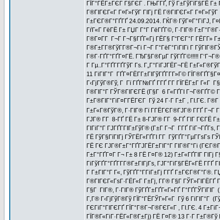
ГЇГ°ГЁГ±ГЄГ Г§ГЄГ . ГЊГ­ГҐ, Гў Г±ГўГїГ§ГЁ Г±
Г®ГІГЄГ«Г Г¤Г»ГўГ ГІГј ГЁ Г®ГІГЄГ«Г Г¤Г»ГўГ Г
Г±ГЄГ®Г°ГҐГҐ 24.09.2014. ГЌГ® ГўГ¤Г°ГіГЈ, Г¤Г
ГѓГ«Г ГёГЁ Г± ГЏГ Г°Г ГёГҐГ©, Г·ГІГ® Г±Г°Г®Г
Г®Г¤Г­Г Г¬Г Г¬Г§ГҐГ«Гј ГЁГ§ Г“ГЄГ°Г ГЁГ­Г» Г±
Г®Г±Г­Г®ГўГ­Г®Г¬Гі Г¬Г Г°ГёГ°ГіГІГі Г ГўГІГ®Г
Г®Г·ГҐГ°ГҐГ¤ГЁ. ГЂГ§Г®ГµГ­ ГўГҐГ©!!!!! Г‘Г¬Г®
Г Гµ..Г°ГҐГ­ГҐГўГ Гѕ. Г„Г°ГіГЈГЁГ¬ГЁ Г±Г«Г®ГўГ
11 ГіГІГ°Г ГҐГ¤ГЁГ­Г±ГІГўГҐГ­Г­Г»Г© ГЇГ®ГҐГ§Г
Г‹ГјГўГ®Гў, Г Гї ГҐГ№ГҐ Г­ГҐ Г­Г ГЇГЁГ±Г Г«Г Г§
Г®ГІГ°Г ГЎГ®ГІГЄГЁ (Г§Г 6 Г«ГҐГІ Г¬Г®ГҐГ© Г
Г±Г®ГІГ°ГіГ¤Г­ГЁГЄГ Гў 24 Г·Г Г±Г , ГІ.ГЄ. Г®Г
Г±Г«Г®ГўГ®, Г·ГІГ® Гї Г­ГЁГЄГ®ГЈГ® Г­ГҐ Г¬Г Г
ГЈГ® Г­Г 8-ГҐ ГЁ Г± 8-ГЈГ® Г­Г 9-ГҐ ГІГ ГЄГЁ 
ГІГіГ°Г ГЈГҐГ­ГІГ±ГўГ® (Г±Г Г¬Г Г­ГҐ ГіГ¬ГҐГѕ,
ГЁ ГўГ§ГїГІГј ГЎГЁГ«ГҐГІ Г­Г ГўГҐГ°ГµГ­ГѕГѕ Г
ГЁ ГЄ ГЈГ®Г±Г°ГҐГЈГЁГ±ГІГ°Г ГІГ®Г°Гі (ГЄГ®Г
Г±Г°ГҐГ¤Г Г¬ Г± 8 ГЁ Г¤Г® 12) Г±Г«ГҐГІГ ГІГј 
ГіГўГҐГ°ГҐГ­Г­Г®Г±ГІГјГѕ, ГЈГ°ГіГ§ГЁГ«ГЁ Г­ГҐ 
Г Г±ГІГ°Г Г«, ГўГҐГ°Г­ГіГ±Гј Г­ГҐ Г±ГЄГ®Г°Г®.
Г®ГІГЄГ«ГѕГ·ГЁГ«Г Г±Гј, Г­Г® Г§Г ГЎГ»ГІГЁГҐ 
Г§Г ГІГ®, Г·ГІГ® ГўГҐГ±ГҐГ«Г»ГҐ Г°ГҐГЎГїГІГ 
Г‚Г® Г‹ГјГўГ®Гў ГЇГ°ГЁГЎГ»Г«Г Гў 6 ГіГІГ°Г (Г
ГЄГіГ°ГІГЄГҐ ГЇГ°Г®Г¬Г®ГЄГ«Г , ГІ.ГЄ. 4 Г±ГіГ
ГЇГ®Г«ГіГ·ГЁГ«Г®Г±Гј) ГЁ Г¤Г® 13 Г·Г Г±Г®Гў 