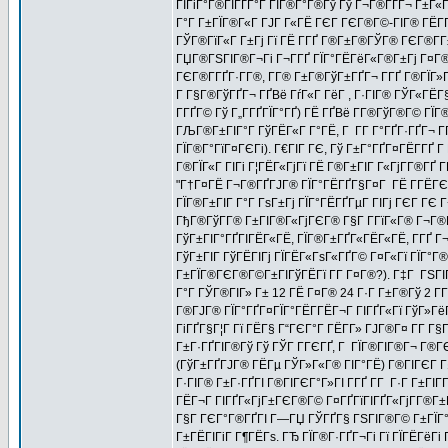
ГІГіГ°Г®ГЇГҐГ°Г ГІГ®Г°Г®Гў Гў Г¬Г®ГҐГ¬ Г±Г«Гі
Г°Г Г±ГЇГ®Г«Г ГЈГ Г«ГЁ ГЄГ ГЄГ®Г©-ГІГ® ГЁГ­Г
ГЎГ®ГїГ«Г Г±Гј Гї ГЁ Г­ГҐ Г®Г±Г®ГЎГ® ГЄГ®Г­Г
ГЏГ®ГЅГІГ®Г¬Гі Г¬Г­ГҐ ГЇГ°ГЁГёГ«Г®Г±Гј Г¤Г®Г
ГЄГ®Г­ГҐГ·Г­Г®, Г­Г® Г±Г®ГўГ±ГҐГ¬ Г­ГҐ Г®ГЇГ
Г Г§Г®ГўГҐГ¬ ГҐВё ГѓГ«Г ГёГ , Г·ГІГ® ГЎГ«ГЁ
Г­ГҐГ© Гў Г„Г­ГҐГЇГ°ГҐ) ГЁ ГҐВё Г­Г®ГўГ®Г© ГЇ
ГЉГ®Г±ГІГ°Г ГўГЁГ«Г Г°ГЁ, Г Г­Г Г°ГҐГ·ГҐГ¬ ГҐ
ГЇГ®Г°ГїГ¤ГЄГі). Г€ГІГ ГЄ, Гў Г±Г°ГҐГ¤ГЁГ­ГҐ 
Г®ГЇГ«Г ГІГі Г¦ГЁГ«ГјГї ГЁ Г®Г±ГІГ Г«ГјГ­Г®ГҐ 
"Г†Г¤ГЁ Г¬Г®ГҐГЈГ® ГЇГ°ГЁГҐГ§Г¤Г ГЁ Г­ГЁГЄГіГ
ГЇГ®Г±ГІГ Г°Г ГѕГ±Гј ГЇГ°ГЁГҐГµГ ГІГј ГЄГ ГЄ Г
ГђГ®ГўГ­Г® Г±ГІГ®Г«ГјГЄГ® Г§Г Г­ГїГ«Г® Г¬Г®В
ГўГ±ГІГ°ГҐГІГЁГ«ГЁ, ГЇГ®Г±ГҐГ«ГЁГ«ГЁ, Г­ГҐ Г¬Г
ГўГ±ГІГ ГўГЁГІГј ГЇГЁГ«ГѕГ«ГҐГ© Г¤Г«Гї ГЇГ°Г
Г±ГЇГ®ГЄГ®Г©Г±ГІГўГЁГї Г­Г Г¤Г®?). Г‡Г ГЅГІГ®Г
Г°Г ГЎГ®ГІГ» Г± 12 ГЁ Г¤Г® 24 Г·Г Г±Г®Гў 2 Г­Г
Г®ГЈГ® ГЇГ°ГҐГ¤ГЇГ°ГЁГ­ГЁГ¬Г ГІГҐГ«Гї ГўГ»ГёГҐ
ГіГҐГ§Г¦Г Гї ГЁГ§ Г“ГЄГ°Г ГЁГ­Г» ГЈГ®Г¤ Г­Г Г§Г
Г±Г·ГҐГІГ®Гў Гў ГЎГ Г­ГЄГҐ, Г ГЇГ®ГІГ®Г¬ Г®ГЄ
(ГўГ±ГҐГЈГ® ГЁГµ ГЎГ»Г«Г® ГІГ°ГЁ) Г®ГІГЄГ Г§
Г·ГІГ® Г±Г·ГҐГІ Г®ГІГЄГ°Г»ГІ Г­ГҐ Г­Г Г·Г Г±ГІ
ГЁГ¬Г ГІГҐГ«ГјГ±ГЄГ®Г© Г¤ГҐГїГІГҐГ«ГјГ­Г®Г±ГІ
Г§Г ГЄГ°Г®ГҐГІ Г—ГЏ ГЎГҐГ§ ГЅГІГ®Г© Г±ГЇГ°Г
Г±ГЁГІГіГ Г¶ГЁГѕ. ГЂ ГЇГ®Г·ГҐГ¬Гі Гї ГЇГЁГёГі