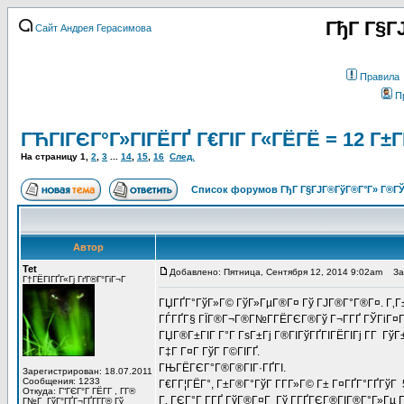
ГђГ Г§Г
Сайт Андрея Герасимова
Правила
П
ГЋГІГЄГ°Г»ГІГЁГҐ Г€ГІГ Г«ГЁГЁ = 12 Г±ГҐГ
На страницу
1
,
2
,
3
...
14
,
15
,
16
След.
Список форумов ГђГ Г§ГЈГ®ГўГ®Г°Г» Г®ГЎ
Автор
Tet
Добавлено: Пятница, Сентября 12, 2014 9:02am
Заго
Г†ГЁГІГҐГ«Гј ГґГ®Г°ГіГ¬Г
ГЏГҐГ°ГўГ»Г© ГўГ»ГµГ®Г¤ Гў ГЈГ®Г°Г®Г¤. Г‚Г±ГҐ
ГЃГҐГ§ ГЇГ®Г¬Г®Г№Г­ГЁГЄГ®Гў Г¬Г­ГҐ ГЎГіГ¤ГҐГІ
ГЏГ®Г±ГІГ Г°Г ГѕГ±Гј Г®ГІГўГҐГІГЁГІГј Г­Г Гў
Г‡Г Г¤Г ГўГ Г©ГІГҐ.
ГЊГЁГЄГ°Г®Г®ГІГ·ГҐГІ.
Зарегистрирован: 18.07.2011
Сообщения: 1233
Г€Г­Г¦ГЁГ°, Г±Г®Г°ГўГ Г­Г­Г»Г© Г± Г¤ГҐГ°ГҐГўГ 5
Откуда: Г“ГЄГ°Г ГЁГ­Г , Г­Г®
Г‚ ГЄГ°Г Г­ГҐ ГўГ®Г¤Г Гў Г­ГҐГЄГ®ГІГ®Г°Г»Гµ 
Г№Г ГўГ°ГҐГ¬ГҐГ­Г­Г® Гў