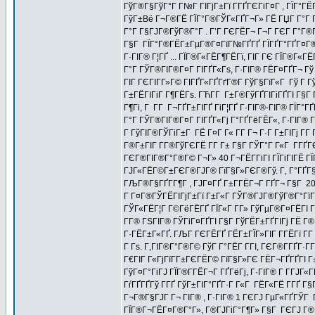
ГўГ®Г§ГўГ°Г Г№Г ГІГјГ±Гї Г­ГҐГЄГіГ¤Г , ГЇГ°Г
ГўГ±Вё Г¬Г®ГЁ ГЇГ°Г®ГЎГ«ГҐГ¬Г» ГЁ ГЏГ Г°Г ГёГ
Г°Г Г§ГЈГ®ГўГ®Г°Г . Г’Г ГЄГЁГ¬ Г¬Г ГЄГ Г°Г®Г¬
Г§Г ГЇГ°Г®ГЁГ±ГµГ®Г¤ГїГ№ГҐГҐ ГЇГҐГ°ГҐГ¤Г®
Г·ГІГ® Г¦ГҐ ... ГЇГ®Г«ГЁГ¶ГЁГї, ГІГ ГЄ ГЇГ®Г«
Г°Г ГЎГ®ГІГ®Г¤Г ГІГҐГ«Гѕ, Г·ГІГ® ГЁГ¤ГҐГ¬ Гў
ГІГ ГЄГІГ­Г»Г© ГІГҐГ«ГҐГґГ®Г­ ГўГ§ГїГ«Г Гў Г
Г±ГЁГІГіГ Г¶ГЁГѕ. ГЋГ­Г Г±Г®ГўГҐГІГіГҐГІ Г§Г 
Г¶Гі, Г Г­Г Г¬ГҐГ±ГІГҐ ГіГ¦ГҐ Г·ГІГ®-ГІГ® ГЇГ°
Г°Г ГЎГ®ГІГ®Г¤Г ГІГҐГ«Гј Г°ГҐГёГЁГ«, Г·ГІГ® 
Г ГўГІГ®ГЎГіГ±Г ГЁ Г¤Г Г« Г­Г Г¬ Г·Г Г±ГІГј Г
Г®Г±ГІГ Г­Г®ГўГЄГЁ Г­Г Г± Г§Г ГЎГ°Г Г«Г Г­ГҐ
ГЄГ®ГІГ®Г°Г®Г© Г¬Г» 40 Г¬ГЁГ­ГіГІ ГЇГіГІГЁ Г
ГЈГ«ГЁГ©Г±ГЄГ®ГЈГ® ГїГ§Г»ГЄГ®Гў. Г‚ Г°ГҐГ§
ГЉГ®Г§ГҐГ­Г¶Г , ГЈГ¤ГҐ Г±Г­ГЁГ¬Г ГҐГ¬ Г§Г 20
Г Г¤Г®ГЎГЁГІГјГ±Гї Г±Г«Г ГЎГ®ГЈГ®ГўГ®Г°ГїГ№Г
ГЎГ«ГЁГ¦Г Г©ГёГЁГҐ ГЇГ«Г Г­Г» ГўГµГ®Г¤ГЁГІ 
Г­Г® ГЅГІГ® ГЎГіГ¤ГҐГІ Г§Г ГўГЁГ±ГҐГІГј ГЁ Г
Г·ГЁГ±Г«ГҐ. ГЉГ ГЄГЁГҐ ГЁГ±ГЇГ»ГІГ Г­ГЁГї Г­Г 
Г Гѕ. Г‚ГІГ®Г°Г®Г© ГўГ Г°ГЁГ Г­ГІ, ГЄГ®Г­ГҐГ·Г­Г
Г€ГІГ Г«ГјГїГ­Г±ГЄГЁГ© ГїГ§Г»ГЄ ГЁГ¬ГҐГҐГІ Г
ГўГ¤Г°ГіГЈ ГЇГ®Г­ГЁГ¬Г ГҐГёГј, Г·ГІГ® Г Г­Г
ГѓГҐГҐГў Г­ГҐ ГўГ±ГІГ°ГҐГ·Г Г«Г ГЁГ«ГЁ Г­ГҐ Г§
Г¬Г®Г§ГЈГ Г¬ ГІГ® , Г·ГІГ® 1 ГЄГЈ ГµГ«ГҐГЎГ Г
ГЇГ®Г¬ГЁГ¤Г®Г°Г», Г®ГЈГіГ°Г¶Г» Г§Г ГЄГЈ Г®ГІ 