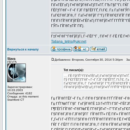
ГіГ«ГЁГ±Гј Г¤Г®ГўГ®Г«ГјГ­Г»ГҐ. ГЂ Г§Г°Гї. ГЌ
ГЁГ¦Г­Г®Г¬ Г¬Г ГЈГ Г§ГЁГ­ГҐ, ГІ.ГЄ. Г± Г±Г®Г
Г±ГЄГ®ГЈГ®, Г Г±Г«Г®ГўГ Г°Гј ГЇГ®ГЄГіГЇГ ГІГј
ГІГіГІ ГЇГ®ГїГўГЁГ«ГЁГ±Гј Г­Г®ГўГ»ГҐ Г­ГҐГЇГ°ГЁГ
ГЎГ» ГЇГ®Г±ГЇГ ГІГј.
_________________
Г‡Г¤Г®Г°Г®ГўГјГї, Г¬ГЁГ°Г , ГіГ¤Г Г·ГЁ ГЁ Г¤
Tatiana_tetris@ukr.net
Вернуться к началу
Slava
Добавлено: Вторник, Сентября 30, 2014 5:34pm
Заг
ГЌГ‹ГЋ
Tet писал(а):
.... ГЁ ГўГҐГ°Г­ГіГ«ГЁГ±Гј Г¤Г®ГўГ®Г«ГјГ­Г»
Гў ГЄГ­ГЁГ¦Г­Г®Г¬ Г¬Г ГЈГ Г§ГЁГ­ГҐ, ГІ.ГЄ. 
Г±ГЄГ®ГЈГ®, Г Г±Г«Г®ГўГ Г°Гј ГЇГ®ГЄГіГЇГ ГІГ
Зарегистрирован:
ГЇГ®ГїГўГЁГ«ГЁГ±Гј Г­Г®ГўГ»ГҐ Г­ГҐГЇГ°ГЁГїГІ
10.03.2003
Сообщения: 4182
Откуда: at this moment
Гџ ГЇГ®Г­ГЁГ¬Г Гѕ, Г·ГІГ® ГЅГІГ® Г­ГҐ ГЇГ®Г¬Г®Г
Stamford CT
Гџ ГҐГ№ГҐ Г§Г Г±ГўГ®ГЁ 13 Г«ГҐГІ ГЅГ¬ГЁГЈГ°Г 
Г¶ГЁГЇ ГЇГ®Г¬Г®Г№ГЁ Г­Г®ГўГ»Г¬ Г°ГіГ±Г±ГЄГЁ
ГЅГІГ®ГЈГ® ГЈГ®ГўГ­Г ГЇГ®ГҐГ« ГЁ ГІГ» ГЇГ®ГҐ
Г„Г«Гї Г¬ГҐГ­Гї ГЅГІГ® Г­ГҐГЇГ®Г­ГїГІГ­Г® ГЁ 
ГЌГ Г·ГЁГ­Г Гї Г® ГІГ®ГЈГ®, Г·ГІГ® ГЇГ®Г±Г®Гў
Г·ГЁГўГ Гї ГґГіГґГ«Г®ГўГ»Г¬ Г¤Г®ГЄГІГ®Г°Г®