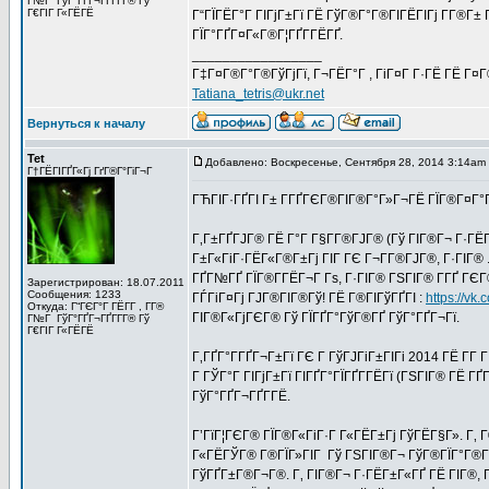
Г№Г ГўГ°ГҐГ¬ГҐГ­Г­Г® Гў
Г€ГІГ Г«ГЁГЁ
Г“ГЇГЁГ°Г ГІГјГ±Гї ГЁ ГўГ®Г°Г®ГІГЁГІГј Г­Г®Г±
ГЇГ°ГҐГ¤Г«Г®Г¦ГҐГ­ГЁГҐ.
_________________
Г‡Г¤Г®Г°Г®ГўГјГї, Г¬ГЁГ°Г , ГіГ¤Г Г·ГЁ ГЁ Г¤
Tatiana_tetris@ukr.net
Вернуться к началу
Tet
Добавлено: Воскресенье, Сентября 28, 2014 3:14am
Г†ГЁГІГҐГ«Гј ГґГ®Г°ГіГ¬Г
ГЋГІГ·ГҐГІ Г± Г­ГҐГЄГ®ГІГ®Г°Г»Г¬ГЁ ГЇГ®Г¤Г°
Г‚Г±ГҐГЈГ® ГЁ Г°Г Г§Г­Г®ГЈГ® (Гў ГІГ®Г¬ Г·ГЁГ
Г±Г«ГіГ·ГЁГ«Г®Г±Гј ГІГ ГЄ Г¬Г­Г®ГЈГ®, Г·ГІГ® .
ГҐГ№ГҐ ГЇГ®Г­ГЁГ¬Г Гѕ, Г·ГІГ® ГЅГІГ® Г­ГҐ ГЄ
Зарегистрирован: 18.07.2011
Сообщения: 1233
ГЃГіГ¤Гј ГЈГ®ГІГ®Гў! ГЁ Г®ГІГўГҐГІ :
https://v
Откуда: Г“ГЄГ°Г ГЁГ­Г , Г­Г®
ГІГ®Г«ГјГЄГ® Гў ГЇГҐГ°ГўГ®ГҐ ГўГ°ГҐГ¬Гї.
Г№Г ГўГ°ГҐГ¬ГҐГ­Г­Г® Гў
Г€ГІГ Г«ГЁГЁ
Г‚ГҐГ°Г­ГҐГ¬Г±Гї ГЄ Г ГўГЈГіГ±ГІГі 2014 ГЁ Г­Г 
Г ГЎГ°Г ГІГјГ±Гї ГІГҐГ°ГЇГҐГ­ГЁГї (ГЅГІГ® ГЁ Г
ГўГ°ГҐГ¬ГҐГ­ГЁ.
Г’ГїГ¦ГЄГ® ГЇГ®Г«ГіГ·Г Г«ГЁГ±Гј ГўГЁГ§Г». Г‚
Г«ГЁГЎГ® Г®ГЇГ»ГІГ Гў ГЅГІГ®Г¬ ГўГ®ГЇГ°Г®Г±Г
ГўГҐГ±Г®Г¬Г®. Г‚ ГІГ®Г¬ Г·ГЁГ±Г«ГҐ ГЁ ГІГ®, Г·