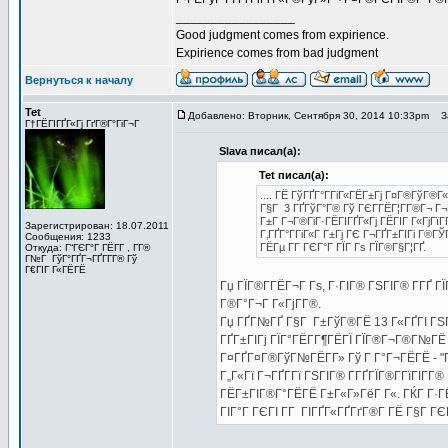
_________________
Good judgment comes from expirience.
Expirience comes from bad judgment
Вернуться к началу
Tet
Добавлено: Вторник, Сентября 30, 2014 10:33pm
За
Г†ГЁГІГҐГ«Гј ГґГ®Г°ГіГ¬Г
Slava писал(а):
Tet писал(а):
.... ГЁ ГўГҐГ°Г­ГіГ«ГЁГ±Гј Г¤Г®ГўГ®Г
Г§Г 3 ГҐГўГ°Г® Гў ГЄГ­ГЁГ¦Г­Г®Г¬ Г
Г±Г Г¬Г®ГіГ·ГЁГІГҐГ«Гј ГЁГІГ Г«ГјГїГ
Зарегистрирован: 18.07.2011
Г‚ГҐГ°Г­ГіГ«Г Г±Гј ГЄ Г¬ГҐГ±ГІГі Г®ГЎ
Сообщения: 1233
ГЁГµ Г­Г ГЄГ°Г ГЇГ Гѕ ГЇГ®Г§Г¦ГҐ.
Откуда: Г“ГЄГ°Г ГЁГ­Г , Г­Г®
Г№Г ГўГ°ГҐГ¬ГҐГ­Г­Г® Гў
Г€ГІГ Г«ГЁГЁ
Гџ ГЇГ®Г­ГЁГ¬Г Гѕ, Г·ГІГ® ГЅГІГ® Г­ГҐ Г
Г®Г°Г¬Г Г«ГјГ­Г®.
Гџ ГҐГ№ГҐ Г§Г Г±ГўГ®ГЁ 13 Г«ГҐГІ ГЅГ¬
ГҐГ±ГІГј ГЇГ°ГЁГ­Г¶ГЁГЇ ГЇГ®Г¬Г®Г№ГЁ 
Г¤ГҐГ¤Г®ГўГ№ГЁГ­Г» Гў Г Г°Г¬ГЁГЁ - "Г
Г„Г«Гї Г¬ГҐГ­Гї ГЅГІГ® Г­ГҐГЇГ®Г­ГїГІГ
ГЁГ±ГІГ®Г°ГЁГЁ Г±Г«Г»ГёГ Г«. ГЌГ Г·Г
ГІГ°Г ГЄГІ Г­Г ГІГҐГ«ГҐГґГ®Г­ ГЁ Г§Г Г