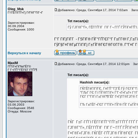
Oleg_Msk
Добавлено: Среда, Сентября 17, 2014 7:02am
Загол
Г†ГЁГІГҐГ«Гј ГґГ®Г°ГіГ¬Г
Tet писал(а):
Зарегистрирован:
30.09.2004
Гў ГЈГ®Г°Г», ГЁГ­ГҐГІГ ГІГ Г¬ Г­ГҐ ГЎГіГ¤ГҐ
Сообщения: 1000
Г’Г ГІГјГїГ­Г - ГЅГІГ® ГЇГ°ГҐГЄГ°Г Г±Г­Г®! Г‚Г±Г
ГўГ§Г¤Г®ГµГ­ГіГІГј Г±ГЇГ®ГЄГ®Г©Г­Г®. Г“Г¤Г Г
Вернуться к началу
MaxiM
Добавлено: Среда, Сентября 17, 2014 12:01pm
Заго
ГЃГіГ¤ГіГ№ГЁГ©
Г Г¬ГҐГ°ГЁГЄГ Г­ГҐГ¶
Tet писал(а):
Hashish писал(а):
ГЌГЁГёГІГїГЄ, Г¤ГҐГ°Г¦ГЁ Гў ГЄГіГ°Г±
"ГЉГ ГЄ Гї ГЇГ®Г­ГїГ« Г‘Г¬Г»Г±Г« Г
ГЄГ Г°ГІГі Г±Г®Г¶ГЁГ Г«ГјГ­Г®ГЈГ® Г
Зарегистрирован:
ГЂ Г±ГЁГ¬ГЄГ Г°ГІГ» ГЇГ® ГЇГ Г±ГЇГ®
03.06.2003
Сообщения: 3546
Откуда: Moscow
ГЌГ Г±Г·ГҐГІ ГЁГ­ГІГҐГ°ГҐГ±Г­ГҐГҐ Г­ГҐ Гі
ГЈГ®Г°Г», ГЁГ­ГҐГІГ ГІГ Г¬ Г­ГҐ ГЎГіГ¤
Г¤Г®Г«ГЈГ®. ГЌГЁГ·ГҐГЈГ® ГЇГ®ГЄГ Г­ГҐ 