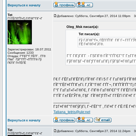
Вернуться к началу
Tet
Добавлено: Суббота, Сентября 27, 2014 11:09pm
За
Г†ГЁГІГҐГ«Гј ГґГ®Г°ГіГ¬Г
Oleg_Msk писал(а):
Tet писал(а):
Гў ГЈГ®Г°Г», ГЁГ­ГҐГІГ ГІГ Г¬ Г­ГҐ Г
ГЁ Г¤Г®Г«ГЈГ®.
Зарегистрирован: 18.07.2011
Сообщения: 1233
Г’Г ГІГјГїГ­Г - ГЅГІГ® ГЇГ°ГҐГЄГ°Г Г±Г­Г®
Откуда: Г“ГЄГ°Г ГЁГ­Г , Г­Г®
Г№Г ГўГ°ГҐГ¬ГҐГ­Г­Г® Гў
ГўГ®Г§Г¬Г®Г¦Г­Г®Г±ГІГј ГўГ§Г¤Г®ГµГ­Гі
Г€ГІГ Г«ГЁГЁ
Г€ Г·ГЁГ±ГІГЁГІГј ГЇГ®Г·ГІГі 5 Г·Г Г±Г®Гў ГЇГ®
ГЇГ°ГЁГ¤ГҐГІГ±Гї. Г‚ГЇГ°Г®Г·ГҐГ¬, ГІГҐГЇГҐГ°Гј
Г°Г Г±Г±Г»Г«Г®ГЄ, Г·ГІГ® Г±Г®ГЄГ°Г ГІГЁГІ ГЇ
Г‘ГЇГ Г±ГЁГЎГ®, Г§Г ГЇГ®Г¦ГҐГ«Г Г­ГЁГї ГіГ¤Г Г
_________________
Г‡Г¤Г®Г°Г®ГўГјГї, Г¬ГЁГ°Г , ГіГ¤Г Г·ГЁ ГЁ Г¤
Tatiana_tetris@ukr.net
Вернуться к началу
Tet
Добавлено: Суббота, Сентября 27, 2014 11:24pm
За
Г†ГЁГІГҐГ«Гј ГґГ®Г°ГіГ¬Г