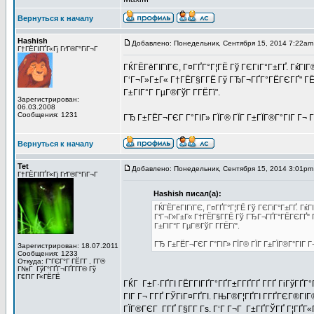
Вернуться к началу
Hashish
Добавлено: Понедельник, Сентября 15, 2014 7:22am
Г†ГЁГІГҐГ«Гј ГґГ®Г°ГіГ¬Г
ГЌГЁГёГІГїГЄ, Г¤ГҐГ°Г¦ГЁ Гў ГЄГіГ°Г±ГҐ. ГќГІГ®
Г‘Г¬Г»Г±Г« Г†ГЁГ§Г­ГЁ Гў ГЂГ¬ГҐГ°ГЁГЄГҐ" ГЁ
Г±ГІГ°Г ГµГ®ГўГ Г­ГЁГї".
Зарегистрирован:
06.03.2008
Сообщения: 1231
ГЂ Г±ГЁГ¬ГЄГ Г°ГІГ» ГЇГ® ГЇГ Г±ГЇГ®Г°ГІГ Г¬ Г
Вернуться к началу
Tet
Добавлено: Понедельник, Сентября 15, 2014 3:01pm
Г†ГЁГІГҐГ«Гј ГґГ®Г°ГіГ¬Г
Hashish писал(а):
ГЌГЁГёГІГїГЄ, Г¤ГҐГ°Г¦ГЁ Гў ГЄГіГ°Г±ГҐ. ГќГІ
Г‘Г¬Г»Г±Г« Г†ГЁГ§Г­ГЁ Гў ГЂГ¬ГҐГ°ГЁГЄГҐ" Г
Г±ГІГ°Г ГµГ®ГўГ Г­ГЁГї".
ГЂ Г±ГЁГ¬ГЄГ Г°ГІГ» ГЇГ® ГЇГ Г±ГЇГ®Г°ГІГ Г¬
Зарегистрирован: 18.07.2011
Сообщения: 1233
Откуда: Г“ГЄГ°Г ГЁГ­Г , Г­Г®
Г№Г ГўГ°ГҐГ¬ГҐГ­Г­Г® Гў
Г€ГІГ Г«ГЁГЁ
ГЌГ Г±Г·ГҐГІ ГЁГ­ГІГҐГ°ГҐГ±Г­ГҐГҐ Г­ГҐ ГіГўГҐГ°ГҐ
ГІГ Г¬ Г­ГҐ ГЎГіГ¤ГҐГІ. ГЊГ®Г¦ГҐГІ Г­ГҐГЄГ®ГІ
ГЇГ®ГЄГ Г­ГҐ Г§Г­Г Гѕ. Г‘Г Г¬Г Г±ГҐГЎГҐ Г¦ГҐГ«Г