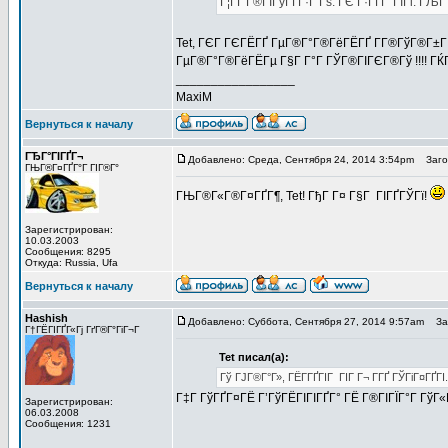
Г¦ГҐ Г®ГІГўГҐГ·Г Гѕ: ГЄ Г·ГҐГ°ГІГі. ГЉ
Tet, ГЄГ ГЄГЁГҐ ГµГ®Г°Г®ГёГЁГҐ Г­Г®ГўГ®Г±ГІГ
ГµГ®Г°Г®ГёГЁГµ Г§Г Г°Г ГЎГ®ГІГЄГ®Гў !!!! ГЌГі
_________________
MaxiM
Вернуться к началу
ГЂГ°ГІГҐГ¬
Добавлено: Среда, Сентября 24, 2014 3:54pm
Загол
ГЊГ®Г¤ГҐГ°Г ГІГ®Г°
ГЊГ®Г«Г®Г¤ГҐГ¶, Tet! ГђГ Г¤ Г§Г ГІГҐГЎГї!
Зарегистрирован:
10.03.2003
Сообщения: 8295
Откуда: Russia, Ufa
Вернуться к началу
Hashish
Добавлено: Суббота, Сентября 27, 2014 9:57am
Заг
Г†ГЁГІГҐГ«Гј ГґГ®Г°ГіГ¬Г
Tet писал(а):
Гў ГЈГ®Г°Г», ГЁГ­ГҐГІГ ГІГ Г¬ Г­ГҐ ГЎГіГ¤ГҐ
Г‡Г ГўГҐГ¤ГЁ Г’ГўГЁГІГІГҐГ° ГЁ Г®ГІГЇГ°Г ГўГ«
Зарегистрирован:
06.03.2008
Сообщения: 1231