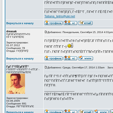
ГЎГіГ¤ГҐГІ ГўГ®Г§Г¬Г®Г¦Г­Г®Г±ГІГј Г®ГІГЇГЁГё
_________________
Г‡Г¤Г®Г°Г®ГўГјГї, Г¬ГЁГ°Г , ГіГ¤Г Г·ГЁ ГЁ Г¤
Tatiana_tetris@ukr.net
Вернуться к началу
dreasak
Добавлено: Понедельник, Сентября 15, 2014 4:01pm
ГЏГ®Г±ГІГ®ГїГ­Г­Г»Г©
ГіГ·Г Г±ГІГ­ГЁГЄ
Гї ГўГЁГ¦Гі Г¤ГҐГ«Г® Г±Г¤ГўГЁГЈГ ГҐГІГ±Гї Г± 
Зарегистрирован:
01.07.2012
Г®ГІГ·ГҐГІГ Г¬)
Сообщения: 78
Откуда: Г‹ГјГўГ®Гў
Г‡Г›. Г€ГІГ Г«ГјГїГ­Г±ГЄГЁГҐ ГЂГ«ГјГЇГ» ГЅГІГ
Вернуться к началу
ГџГ­ Г”ГЁГµГІГҐГ°
Добавлено: Среда, Сентября 17, 2014 1:33am
Загол
Г‘ГіГЇГҐГ°-ГЇГіГЇГҐГ° Г¬ГҐГЈГ -
Г®ГґГґГІГ®ГЇГ№ГЁГЄ
Гџ ГЇГ Г°Гі Г¬ГҐГ±ГїГ¶ГҐГў Г­Г Г§Г Г¤ ГЄГ®Г
ГЄГ°ГіГЇГ­Г»ГҐ ГЈГ®Г°Г®Г¤Г Г±ГҐГўГҐГ°Г­ГҐГҐ 
ГіГ¦Г­Г®.
_________________
ГЌГҐ ГЁГ№ГЁ ГЇГ°Г®ГІГ®Г°ГҐГ­Г­Г»Гµ ГЇГіГІГҐГ©
Зарегистрирован:
Г±ГўГ®Г© Г±Г«ГҐГ¤
03.06.2005
Сообщения: 691
Откуда: Г€Г°ГЄГіГІГ±ГЄ
Вернуться к началу