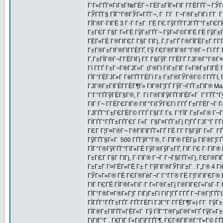
Г‘Г«ГҐГ¤ГіГѕГ№ГЁГ¬ ГЁГ±ГЇГ»ГІГ Г­ГЁГҐГ¬ ГЎГ»
ГЎГҐГ§ ГЇГ°Г®ГЎГ«ГҐГ¬, Г Г­Г Г¬Г®Г±ГІГі Г­Г 
ГЇГ®Г·ГІГЁ 3 Г·Г Г±Г ГЁ ГЄ ГўГҐГ­ГЈГҐГ°Г±Г
Г±ГЄГ Г§Г Г«ГЁ ГўГ±ГҐГ¬ ГўГ»Г©ГІГЁ ГЁ ГўГ±ГҐ
ГЁГ«ГЁ Г®ГІГЄГ Г§Г ГІГј. Г‚Г±ГҐ Г®ГЇГЁГ±Г Г­Г
Г±Г®Г±ГІГ®ГїГ­ГЁГҐ, Гў ГЄГ®ГІГ®Г°Г®Г¬ Гї Г­Г
Г‚Г±ГЇГ®Г¬Г­ГЁГІГј Г­Г Г§ГўГ Г­ГЁГҐ ГЈГ®Г°Г®
Гї Г­ГҐ Г±Г¬Г®ГЈГ«Г (Г®ГІ ГіГ±ГІГ Г«Г®Г±ГІГЁ Г
ГЇГ°ГЁГЈГ«Г ГёГҐГ­ГЁГї Г± Г±Г®ГЎГ®Г© Г­ГҐГІ, 
ГЈГ®Г±ГІГЁГ­ГЁГ¶Г» ГІГ®Г¦ГҐ ГўГ¬ГҐГ±ГІГ® Ma
Г’Г°ГҐГўГЁГ§Г®, Г Гї Г®ГІГўГҐГІГЁГ«Г Г’ГҐГ°Гў
ГІГ Г¬ Г­ГЁГЄГІГ® ГІГ°ГіГЎГЄГі Г­ГҐ Г±Г­ГЁГ¬Г 
ГЈГҐГ°Г±ГЄГЁГ© Г­ГҐ Г§Г­Г Гѕ. Г‘ГЇГ Г±Г«Г® Г¬ГҐ
ГЇГҐГ°ГҐГ±ГҐГЄГ Г«Г Г§Г¤ГҐГ±Гј Г¦ГҐ ГЈГ°Г Г­ГЁГ
ГЄГ Г¦Г¤Г®Г¬ Г®ГІГІГҐГ«ГҐ ГЁ Г­Г Г§ГўГ Г«Г Г
ГўГҐГ§Г«Г 500 ГҐГўГ°Г®, Г·ГІГ® ГЁГµ ГІГ®Г¦ГҐ
ГЇГ°Г®ГўГҐГ°ГїГ«ГЁ ГўГ®ГўГ±ГҐ, ГІГ ГЄ Г·ГІГ®
Г±ГЄГ Г§Г ГІГј, Г·ГІГ® Г¬Г Г¬Г§ГҐГ«Гј, ГЄГ®ГІ
Г±Г±Г Г¤ГЁГ«ГЁ Г± Г ГўГІГ®ГЎГіГ±Г . Г„Г® 4 ГіГ
ГЎГ»Г«Г® ГЁ ГЄГ®ГёГ¬Г Г°Г­Г® ГЁ Г¦ГіГІГЄГ® Г
ГІГ ГЄГЁ ГЇГ®Г«ГіГ·Г Г«Г®Г±Гј Г®ГІГЄГ«ГѕГ·Г ГІГ
ГЇГ°Г®Г¤Г®Г«Г¦Г ГІГјГ±Гї ГіГ¦ГҐ Г­ГҐ Г¬Г®Г¦ГҐГ
ГЇГҐГ°ГҐГ±ГҐГ·ГҐГ­ГЁГї ГЈГ°Г Г­ГЁГ¶Г») Г­Г ГўГ
ГЇГ®Г±ГІГҐГ«ГЁГ«Г Гў ГЇГ°Г®ГµГ®Г¤ГҐ ГўГ»Г±Г
ГіГІГ°Г . Г€ГІГ Г«ГјГїГ­ГҐГ¶, ГЄГ®ГІГ®Г°Г»Г© Г