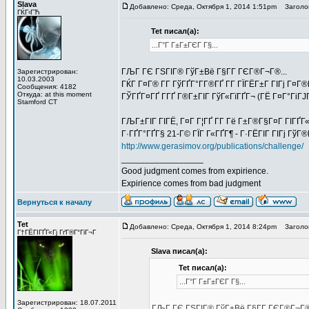
Slava
Добавлено: Среда, Октября 1, 2014 1:51pm
Заголов
ГЌГ‹ГЋ
Tet писал(а):
...Г°Г Г±Г±ГЄГ Г§...
ГЉГ ГЄ ГЅГІГ® ГўГ±Вё Г§Г­Г ГЄГ®Г¬Г®...
Зарегистрирован:
10.03.2003
ГЌГ Г¤Г® Г­Г ГўГҐГ°Г­Г®ГҐ Г­Г ГЇГЁГ±Г ГІГј Г¤
Сообщения: 4182
Откуда: at this moment
ГЎГҐГ¤ГҐ Г­ГҐ Г®Г±ГІГ ГўГ«ГїГҐГ¬ (ГЁ Г¤Г°ГіГЈ
Stamford CT
ГЉГ±ГІГ ГІГЁ, Г¤Г Г¦ГҐ Г­Г Гё Г±Г®Г§Г¤Г ГІГҐГ
Г·ГҐГ°ГҐГ§ 21-Г© ГЇГ Г«ГҐГ¶ - Г·ГЁГІГ ГІГј ГўГ®Г
http://www.gerasimov.org/publications/challenge/
_________________
Good judgment comes from expirience.
Expirience comes from bad judgment
Вернуться к началу
Tet
Добавлено: Среда, Октября 1, 2014 8:24pm
Заголов
Г†ГЁГІГҐГ«Гј ГґГ®Г°ГіГ¬Г
Slava писал(а):
Tet писал(а):
...Г°Г Г±Г±ГЄГ Г§...
Зарегистрирован: 18.07.2011
ГЉГ ГЄ ГЅГІГ® ГўГ±Вё Г§Г­Г ГЄГ®Г¬Г®.