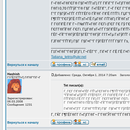
Г¬Г®Г«Г®ГЄГ® Г§Г¤ГҐГ±Гј Г­Г ГІГіГ°Г Г«ГјГ­Г®
Г®ГІ 0,70 ГҐГўГ°Г® Г§Г Г«ГЁГІГ°, Г¬Г ГЄГ Г°
Г°Г Г§ГўГ«ГҐГ·ГҐГ­ГЁГ© ГЇГ®Г·ГІГЁ Г­ГҐГІ. ГЏ
Г¶ГҐГ°ГЄГўГЁ ГҐГ±Г«ГЁ ГµГ®Г·ГҐГёГј ГЇГ®Г±ГІГ 
Г Г©ГІГЁ ГІГ Г¬ Г№ГҐГ«Г®Г·ГЄГі (ГЄГ ГЄ Гў ГЄГ®
ГЄГ­Г®ГЇГ®Г·ГЄГі. ГЏГ®Г±Г«ГҐ ГЅГІГЁГµ ГІГҐГ
ГЁГ¬ГЇГ°Г®ГўГЁГ§ГЁГ°Г®ГўГ Г­Г­Г»Гµ Г±ГўГҐГ·
ГЈГ®Г°ГҐГІГј Г§Г Г§Г¤Г°Г ГўГЁГҐ Г­ГҐ Г§Г­Г Гѕ,
_________________
Г‡Г¤Г®Г°Г®ГўГјГї, Г¬ГЁГ°Г , ГіГ¤Г Г·ГЁ ГЁ Г¤
Tatiana_tetris@ukr.net
Вернуться к началу
Hashish
Добавлено: Среда, Октября 1, 2014 7:20am
Заголов
Г†ГЁГІГҐГ«Гј ГґГ®Г°ГіГ¬Г
Tet писал(а):
Г‚ ГЄГ ГІГ®Г«ГЁГ·ГҐГ±ГЄГ®Г© Г¶ГҐГ°ГЄГўГЁ Г
"ГЇГ®Г¤Г±ГўГҐГ·Г­ГЁГЄГі", Г­Г Г©ГІГЁ ГІГ Г¬
Зарегистрирован:
ГҐГІГЄГі ГЁ Г­Г Г¦Г ГІГј Г­Г ГЄГ­Г®ГЇГ®Г·ГЄ
06.03.2008
Г Г®Г¤Г­Г®Г© ГЁГ§ ГЁГ¬ГЇГ°Г®ГўГЁГ§ГЁГ°Г®Г
Сообщения: 1231
Г¤Г®Г«Г¦Г­Г ГЈГ®Г°ГҐГІГј Г§Г Г§Г¤Г°Г ГўГЁГҐ
Г‚ ГЌГ Г¶ГЁГ®Г­Г Г«ГјГ­Г®Г¬ Г‘Г®ГЎГ®Г°ГҐ Г®Г
Вернуться к началу