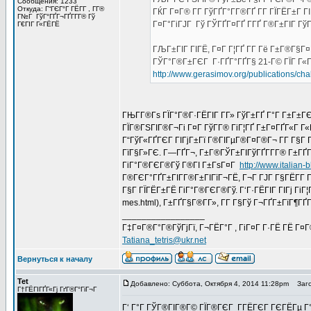
Сообщения: 1233
Откуда: Г“ГЄГ°Г ГЁГ­Г , Г­Г®
ГЌГ Г¤Г® Г­Г ГўГҐГ°Г­Г®ГҐ Г­Г ГЇГЁГ±Г 
Г№Г ГўГ°ГҐГ¬ГҐГ­Г­Г® Гў
Г¤Г°ГіГЈГ Гў ГЎГҐГ¤ГҐ Г­ГҐ Г®Г±ГІГ Гў
Г€ГІГ Г«ГЁГЁ
ГЉГ±ГІГ ГІГЁ, Г¤Г Г¦ГҐ Г­Г Гё Г±Г®Г§Г¤
ГЎГ°Г®Г±ГЄГ Г·ГҐГ°ГҐГ§ 21-Г© ГЇГ Г«ГҐГ
http://www.gerasimov.org/publications/cha
ГЊГ­Г®Гѕ ГЇГ°Г®Г·ГЁГІГ Г­Г» ГўГ±ГҐ Г°Г Г±Г±ГЄ
ГЇГ®ГЅГІГ®Г¬Гі Г¤Г ГўГ­Г® ГіГ¦ГҐ Г±Г¤ГҐГ«Г 
Г“ГўГ«ГҐГЄГ ГІГјГ±Гї Г®ГІГµГ®Г¤Г®Г¬ Г­Г Г§Г Г¤ 
ГїГ§Г»ГЄ. Г—ГҐГ¬, Г±Г®ГЎГ±ГІГўГҐГ­Г­Г® Г±ГҐГ
ГіГ°Г®ГЄГ®Гў Г®ГІ Г±ГѕГ¤Г
http://www.italian-
Г®ГЄГ°ГҐГ±ГІГ­Г®Г±ГІГїГ¬ГЁ, Г¬Г ГЈГ Г§ГЁГ­Г 
Г§Г ГЇГЁГ±ГЁ ГіГ°Г®ГЄГ®Гў. Г‘Г·ГЁГІГ ГІГј ГіГ¦ГҐ 
mes.html), Г±ГҐГ§Г®Г­Г», Г­Г Г§Гў Г¬ГҐГ±ГїГ¶ГҐГ
_________________
Г‡Г¤Г®Г°Г®ГўГјГї, Г¬ГЁГ°Г , ГіГ¤Г Г·ГЁ ГЁ Г¤
Tatiana_tetris@ukr.net
Вернуться к началу
Tet
Добавлено: Суббота, Октября 4, 2014 11:28pm
Заго
Г†ГЁГІГҐГ«Гј ГґГ®Г°ГіГ¬Г
Г‘ Г°Г ГЎГ®ГІГ®Г© ГЇГ®ГЄГ Г­ГЁГЄГ ГЄГЁГµ Г°Г