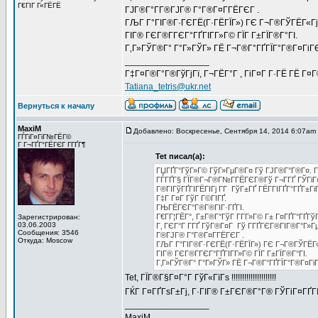
Г€ГІГ Г«ГЁГЁ
ГЈГ®Г°Г­Г®ГЈГ® Г°Г®Г¤Г­ГЁГЄГ .
ГЉГ Г°ГІГ®Г·ГЄГЁ(Г·ГЁГЇГ») ГЄ Г¬Г®ГЎГЁГ«ГјГ­
ГІГ® ГЄГ®Г­ГЄГ°ГҐГІГ­Г»Г© ГЇГ Г±ГЇГ®Г°ГІ.
Г‚Г»ГЎГ®Г° Г°Г»ГЎГ» ГЁ Г¬Г®Г°ГҐГЇГ°Г®Г¤ГіГЄГ
_________________
Г‡Г¤Г®Г°Г®ГўГјГї, Г¬ГЁГ°Г , ГіГ¤Г Г·ГЁ ГЁ Г¤
Tatiana_tetris@ukr.net
Вернуться к началу
MaxiM
Добавлено: Воскресенье, Сентября 14, 2014 6:07am
ГЃГіГ¤ГіГ№ГЁГ©
Г Г¬ГҐГ°ГЁГЄГ Г­ГҐГ¶
Tet писал(а):
ГЏГҐГ°ГўГ»Г© ГўГ»ГµГ®Г¤ Гў ГЈГ®Г°Г®Г¤. Г‚Г±
ГЃГҐГ§ ГЇГ®Г¬Г®Г№Г­ГЁГЄГ®Гў Г¬Г­ГҐ ГЎГіГ¤ГҐ
Г®ГІГўГҐГІГЁГІГј Г­Г ГўГ±ГҐ ГЁГ­ГІГҐГ°ГҐГ±
Г‡Г Г¤Г ГўГ Г©ГІГҐ.
ГЊГЁГЄГ°Г®Г®ГІГ·ГҐГІ.
Г€Г­Г¦ГЁГ°, Г±Г®Г°ГўГ Г­Г­Г»Г© Г± Г¤ГҐГ°ГҐГўГ
Зарегистрирован:
03.06.2003
Г‚ ГЄГ°Г Г­ГҐ ГўГ®Г¤Г Гў Г­ГҐГЄГ®ГІГ®Г°Г»Г
Сообщения: 3546
Г®ГЈГ® Г°Г®Г¤Г­ГЁГЄГ .
Откуда: Moscow
ГЉГ Г°ГІГ®Г·ГЄГЁ(Г·ГЁГЇГ») ГЄ Г¬Г®ГЎГЁГ«Гј
ГІГ® ГЄГ®Г­ГЄГ°ГҐГІГ­Г»Г© ГЇГ Г±ГЇГ®Г°ГІ.
Г‚Г»ГЎГ®Г° Г°Г»ГЎГ» ГЁ Г¬Г®Г°ГҐГЇГ°Г®Г¤ГіГ
Tet, ГЇГ®Г§Г¤Г°Г ГўГ«ГїГѕ !!!!!!!!!!!!!!!!!!!!!
ГЌГ Г¤ГҐГѕГ±Гј, Г·ГІГ® Г±ГЄГ®Г°Г® ГЎГіГ¤ГҐГІ
_________________
MaxiM