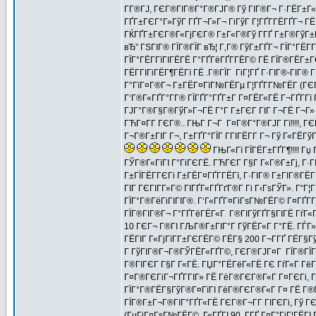
Г­Г®ГЈ, ГЄГ®ГІГ®Г°Г®ГЈГ® Гў ГІГ®Г¬ Г·ГЁГ±Г«ГҐ 
ГҐГ±ГЄГ°Г»ГўГ ГҐГ¬Г»Г¬ ГіГўГ Г¦ГҐГ­ГЁГҐГ¬ ГЁ Г
ГЌГҐГ±ГЄГ®Г«ГјГЄГ® Г±Г«Г®Гў Г­ГҐ Г±Г®ГўГ±ГҐГ¬
вЂ” ГЅГІГ® ГЇГ®ГЇГ вЂ¦ Г‚Г® ГўГ±ГҐГ¬ ГЇГ°ГЁГ­Г
ГЇГ°ГЁГ­ГїГІГЁГЁ Г°ГҐГёГҐГ­ГЁГ© ГЁ ГЇГ®ГЁГ±Г
ГЁГ­ГІГіГЁГ¶ГЁГї ГЁ .Г®ГЇГ ГіГ¦ГҐ Г·ГІГ®-ГІГ® Г
Г°ГїГ¤Г®Г¬ Г±ГЁГ¤ГїГ№ГЁГµ Г¦ГҐГ­Г№ГЁГ­ (ГЄГ®
Г‘Г®Г«ГҐГ°Г­Г® ГЇГҐГ°ГҐГ±Г Г¤ГЁГ«ГЁ Г¬ГҐГ­Г
ГЈГ°Г®Г§Г®ГўГ»Г¬ГЁ Г°Г Г±ГЄГ ГІГ Г¬ГЁ Г¬Г» ГЇ
ГЋГ¤Г­Г ГЄГ®.. ГЊГ Г¬Г Г¤Г®Г°Г®ГЈГ Гї!!!!, ГЄ
Г¬Г®Г±ГІГ Г¬, Г±ГҐГ°ГЇГ Г­ГІГЁГ­Г Г¬ Гў Г«ГЁГў
ГЊГ«Гї ГЇГЁГ±ГҐГ¶!!!! Гџ 
ГЎГ®Г«ГїГІ Г°ГіГЄГЁ. ГЋГЄГ Г§Г Г«Г®Г±Гј, Г·Г
Г±ГЇГЁГ­ГЄГі Г±ГЁГ¤ГҐГ­ГЁГї, Г·ГІГ® Г±ГІГ®Г
ГІГ ГЄГІГ­Г»Г© ГІГҐГ«ГҐГґГ®Г­ Гі Г‹ГѕГЎГ». Г“
ГЇГ°Г®ГёГіГІГІГ®. Г‘Г«ГҐГ¤ГіГѕГ№ГЁГ© Г¤ГҐГ­Гј Г
ГЇГ®ГІГ®Г¬ Г°ГҐГёГЁГ«Г Г®ГІГўГҐГ§ГІГЁ ГѓГ«Г
10 ГЄГ¬ Г®ГІ ГЉГ®Г±ГІГ°Г ГўГЁГ«Г Г°ГЁ. ГЃГ
ГЁГІГ Г«ГјГїГ­Г±ГЄГЁГ© ГЁГ§ 200 Г¬Г­ГҐ ГЁГ§Гў
Г ГўГІГ®Г¬Г®ГЎГЁГ«ГҐГ©, ГЄГ®ГЈГ¤Г ГЇГ®ГЇГ°Г
Г®ГІГЄГ Г§Г Г«ГЁ. ГЏГ°ГЁГёГ«ГЁ ГЄ ГѓГ«Г ГёГҐ
Г¤Г®ГЄГіГ¬ГҐГ­ГІГ» ГЁ ГёГ®ГЄГ®Г«Г Г¤ГЄГі, Г·
ГЇГ°Г®ГЁГ§ГўГ®Г¤ГїГІ ГёГ®ГЄГ®Г«Г Г¤ ГЁ Г®Г­ 
ГЇГ®Г±Г¬Г®ГІГ°ГҐГ«ГЁ ГЄГ®Г¬Г­Г ГІГЄГі, Гў Г
(ГµГіГ¤ГѕГ№ГЁГ©, Г«ГҐГІ 90, Г­ГҐ Г¤Г°ГіГ¦ГЁГІ