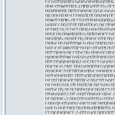
Г¬Г Г«ГҐГ­ГјГЄГЁГ© ГµГ®Г«Г®Г¤ГЁГ«ГјГ­ГЁГЄ, Г
ГЇГ®Г¬ГҐГ№ГҐГ­ГЁГ©, 2 Г¶ГЁГ±ГІГҐГ°Г­Г», ГІГ°
ГЄГ®ГЇГ®ГІГЁ. ГЌГҐГІ Г®ГЄГ®Г­, Гў Г±Г¬Г»Г±Г«Г
Г§Г ГІГ® ГЄГ®Г¬Г Г°Г®Гў ГЁ ГЇГ ГіГЄГ®Гў ГЇ
ГїГ№ГҐГ°ГЁГ¶Г», ГЇГ Г°Гі Г­ГҐГЎГ®Г«ГјГёГЁГµ Г®
Г±ГЄГіГ·Г ГІГј Г­ГҐ ГЇГ°ГЁГ¤ГҐГІГ±Гї. ГђГ ГЎГ®
ГіГ°Г®Г¦Г Г©, Г­Г Г¤Г°Г ГЁГІГј Г¤Г® ГЎГ«ГҐГ±
ГІГїГЈГ ГІГј ГїГ№ГЁГЄГЁ Г± ГўГЁГ­Г®ГЈГ°Г Г¤Г
Г®Г«ГЁГўГ», ГЄГ®ГЇГ ГІГј, ГЇГ®Г¤Г¬ГҐГІГ ГІГј 
ГЋГЇГ«Г ГІГі Г®ГЎГҐГ№Г Г« ГЇГ«Г ГІГЁГІГј ГЄГ
Г±ГіГ¬Г¬ГҐ 1000 ГҐГўГ°Г® Гў Г¬ГҐГ±ГїГ¶. Г€ ГҐ
ГЇГҐГ°ГўГ®Г© Г§Г Г°ГЇГ«Г ГІГ» ГЇГ®Г«ГіГ·ГЁГ«Г±
ГЏГ®Г®ГЎГҐГ№Г Г«ГЁ Гў Г±ГіГЎГЎГ®ГІГі Гў Г®Г
ГЇГҐГ°ГҐГ§ГўГ®Г­ГЁГІГј Г¬Г­ГҐ, ГЁ Г°Г Г±Г±ГЄГ Г
ГІГѕГ°ГјГ¬Гі. ГЋГ­Г ГЇГ® Г±Г®ГўГҐГІГі Г±ГўГ®Г
ГЄГ®ГЈГ¤Г Гї ГЇГ°ГЁГ­Г®Г±ГЁГ«Г Г¤Г®ГЄГіГ¬ГҐГ
Г¤ГҐГ¤ГіГёГЄГЁГ­Г ГЇГҐГ­Г±ГЁГї (Г®ГІ ГЅГІГЁГµ 
Г¤Г Г¦ГҐ ГўГ®Г±ГЇГ°ГЁГ­ГЁГ¬Г ГІГј Г°ГҐГ Г«ГјГ­Г
Г¤Г Г¤ГіГІ, ГІ.ГЄ. ГЎГ Г­ГЄГЁ Г§Г ГЄГ°Г»ГІГ» Г
Г¤ГҐГ«Г ГІГј, ГІГ ГЄ ГЅГІГ® Г¦Г¤Г ГІГј ГЁ Г°Г 
ГЎГ®Г«ГјГёГҐ, Г·ГҐГ¬ ГіГ¦ГҐ ГЇГ®Г«ГіГ·ГЁГ«Г .
ГґГ ГЄГІГ®Г¬, Г·ГІГ® Г­ГҐГІ Г¤ГҐГ­ГҐГЈ = Г­ГҐГІ
Г·ГІГ® ГўГ¬ГҐГ±ГІГ® Г¬Г®Г°Гї Г®Г­ Г®ГІГўГ®Г§Г
Г±ГІГ Г« ГіГЈГ°Г®Г¦Г ГІГј ГЇГ®Г«ГЁГ¶ГЁГҐГ©. 
Г°Г Г§ГЈГ®ГўГ®Г°Г , Г¬ГҐГ­Гї Г±ГІГ ГўГїГІ ГЇГҐ