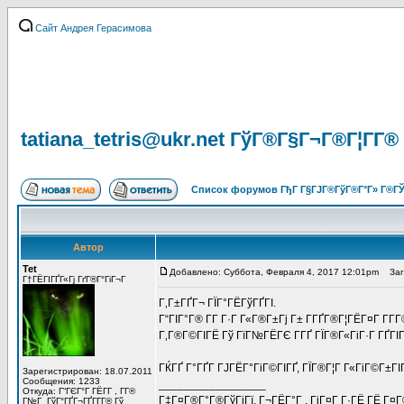
Сайт Андрея Герасимова
tatiana_tetris@ukr.net ГўГ®Г§Г¬Г®Г¦Г­Г® 
Список форумов ГђГ Г§ГЈГ®ГўГ®Г°Г» Г®ГЎ
Автор
Tet
Добавлено: Суббота, Февраля 4, 2017 12:01pm
Загол
Г†ГЁГІГҐГ«Гј ГґГ®Г°ГіГ¬Г
Г‚Г±ГҐГ¬ ГЇГ°ГЁГўГҐГІ.
Г“ГІГ°Г® Г­Г Г·Г Г«Г®Г±Гј Г± Г­ГҐГ®Г¦ГЁГ¤Г Г­Г­
Г‚Г®Г©ГІГЁ Гў ГїГ№ГЁГЄ Г­ГҐ ГЇГ®Г«ГіГ·Г ГҐГІГ±Г
ГЌГҐ Г°ГҐГ ГЈГЁГ°ГіГ©ГІГҐ, ГЇГ®Г¦Г Г«ГіГ©Г±ГІ
Зарегистрирован: 18.07.2011
Сообщения: 1233
_________________
Откуда: Г“ГЄГ°Г ГЁГ­Г , Г­Г®
Г‡Г¤Г®Г°Г®ГўГјГї, Г¬ГЁГ°Г , ГіГ¤Г Г·ГЁ ГЁ Г¤
Г№Г ГўГ°ГҐГ¬ГҐГ­Г­Г® Гў