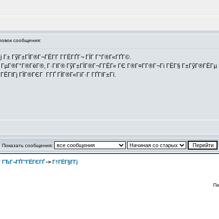
овок сообщения:
±Гј Г± ГўГ±ГЇГ®Г¬ГЁГ­Г Г­ГЁГҐГ¬ ГЇГ Г°Г®Г«ГҐГ©.
«, ГµГ®Г°Г®ГёГ®, Г·ГІГ® ГўГ±ГЇГ®Г¬Г­ГЁГ« ГЄ Г®Г¤Г­Г®Г¬Гі ГЁГ§ Г±ГўГ®ГЁГµ 
ЁГІГј ГЇГ®ГЄГ Г­ГҐ ГЇГ®Г«ГіГ·Г ГҐГІГ±Гї.
Показать сообщения:
 ГЂГ¬ГҐГ°ГЁГЄГҐ
->
Г†ГЁГ§Г­Гј
Пе