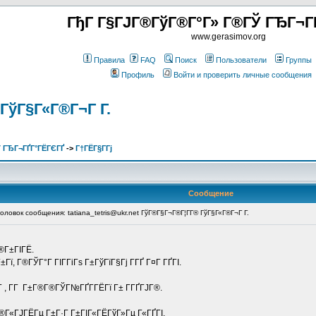
ГђГ Г§ГЈГ®ГўГ®Г°Г» Г®ГЎ ГЂГ¬Г
www.gerasimov.org
Правила
FAQ
Поиск
Пользователи
Группы
Профиль
Войти и проверить личные сообщения
ГўГ§Г«Г®Г¬Г Г­.
 ГЂГ¬ГҐГ°ГЁГЄГҐ
->
Г†ГЁГ§Г­Гј
Сообщение
овок сообщения: tatiana_tetris@ukr.net ГўГ®Г§Г¬Г®Г¦Г­Г® ГўГ§Г«Г®Г¬Г Г­.
Г®Г±ГІГЁ.
ї, Г®ГЎГ°Г ГІГ­ГіГѕ Г±ГўГїГ§Гј Г­ГҐ Г¤Г ГҐГІ.
Г , Г­Г Г±Г®Г®ГЎГ№ГҐГ­ГЁГї Г± Г­ГҐГЈГ®.
Г®Г«ГЈГЁГµ Г±Г·Г Г±ГІГ«ГЁГўГ»Гµ Г«ГҐГІ.