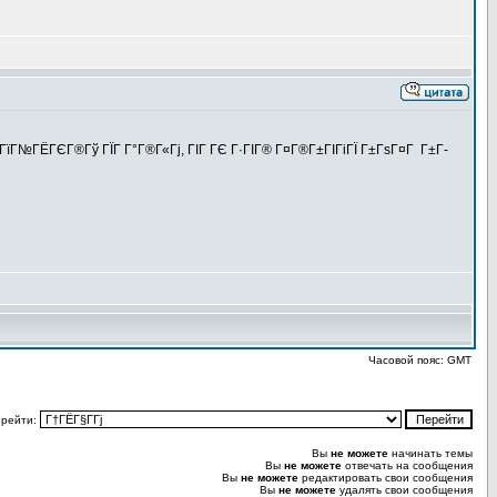
ГїГ№ГЁГЄГ®Гў ГЇГ Г°Г®Г«Гј, ГІГ ГЄ Г·ГІГ® Г¤Г®Г±ГІГіГЇ Г±ГѕГ¤Г Г±Г­
Часовой пояс: GMT
рейти:
Вы
не можете
начинать темы
Вы
не можете
отвечать на сообщения
Вы
не можете
редактировать свои сообщения
Вы
не можете
удалять свои сообщения