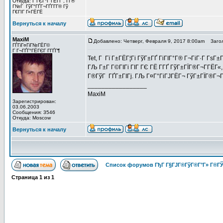
Откуда: Г“ГЄГ°Г ГЁГ­Г , Г­Г®
Г№Г ГўГ°ГҐГ¬ГҐГ­Г­Г® Гў
Г€ГІГ Г«ГЁГЁ
Вернуться к началу
MaxiM
Добавлено: Четверг, Февраля 9, 2017 8:00am
Загол
ГЃГіГ¤ГіГ№ГЁГ©
Г Г¬ГҐГ°ГЁГЄГ Г­ГҐГ¶
Tet, Г Гї Г±ГЁГ¦Гі ГўГ±ГҐ ГіГІГ°Г® Г¬ГіГ·Г ГѕГ
ГЉ Г±Г Г©ГІГі ГІГ ГЄ ГЁ Г­ГҐ ГўГ±ГЇГ®Г¬Г­ГЁГ
Г®ГўГ ГҐГ±ГІГј. ГЉ Г¤Г°ГіГЈГЁГ¬ ГўГ±ГЇГ®Г¬Г­Г
_________________
MaxiM
Зарегистрирован:
03.06.2003
Сообщения: 3546
Откуда: Moscow
Вернуться к началу
Список форумов ГђГ Г§ГЈГ®ГўГ®Г°Г» Г®ГЎ
Страница
1
из
1