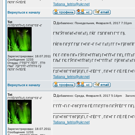
Г€ГІГ Г«ГЁГЁ
Tatiana_tetris@ukr.net
Вернуться к началу
Tet
Добавлено: Понедельник, Февраля 6, 2017 7:31pm
З
Г†ГЁГІГҐГ«Гј ГґГ®Г°ГіГ¬Г
ГЋГЎГ®ГёГ«Г®Г±Гј. ГЌГ ГЅГІГ®ГІ Г°Г Г§.
ГЌГ® ГіГ¦ГҐ Г§Г Г¤ГіГ¬Г Г«Г Г±Гј Г­Г Г¤ ГўГ®Г
Г€ Г·ГІГ® ГІГ» ГЎГіГ¤ГҐГёГј Г¤ГҐГ«Г ГІГј, ГҐГ
Зарегистрирован: 18.07.2011
Сообщения: 1233
ГЉГ ГЄ ГЎГіГ¤ГҐГёГј Г Г¤Г°ГҐГ±Г ГўГ®Г±Г±ГІГ 
Откуда: Г“ГЄГ°Г ГЁГ­Г , Г­Г®
_________________
Г№Г ГўГ°ГҐГ¬ГҐГ­Г­Г® Гў
Г€ГІГ Г«ГЁГЁ
Г‡Г¤Г®Г°Г®ГўГјГї, Г¬ГЁГ°Г , ГіГ¤Г Г·ГЁ ГЁ Г¤
Tatiana_tetris@ukr.net
Вернуться к началу
Tet
Добавлено: Среда, Февраля 8, 2017 5:14pm
Заголо
Г†ГЁГІГҐГ«Гј ГґГ®Г°ГіГ¬Г
Г’ГҐГ¬Гі Г¬Г®Г¦Г­Г® ГЁ Г­ГіГ¦Г­Г® ГіГЎГЁГ°Г ГІГј.
_________________
Г‡Г¤Г®Г°Г®ГўГјГї, Г¬ГЁГ°Г , ГіГ¤Г Г·ГЁ ГЁ Г¤
Tatiana_tetris@ukr.net
Зарегистрирован: 18.07.2011
Сообщения: 1233