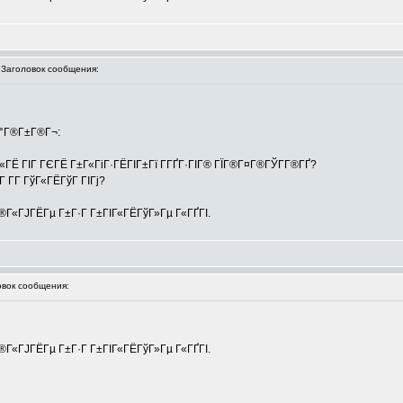
аголовок сообщения:
ЇГ°Г®Г±Г®Г¬:
±Г«ГЁ ГІГ ГЄГЁ Г±Г«ГіГ·ГЁГІГ±Гї Г­ГҐГ·ГІГ® ГЇГ®Г¤Г®ГЎГ­Г®ГҐ?
Г­Г ГўГ«ГЁГўГ ГІГј?
Г®Г«ГЈГЁГµ Г±Г·Г Г±ГІГ«ГЁГўГ»Гµ Г«ГҐГІ.
вок сообщения:
Г®Г«ГЈГЁГµ Г±Г·Г Г±ГІГ«ГЁГўГ»Гµ Г«ГҐГІ.