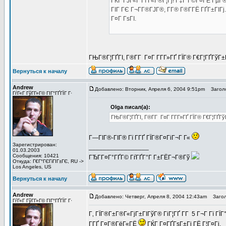
ГЌГ ГЈГ«Г Гї Г«Г®Г¦Гј! Г‡Г Г©Г¤ГЁ ГµГ®
ГІГ ГЄ Г¬Г­Г®ГЈГ®, Г­Г® Г®Г­ГЁ ГҐГ±ГІ
Г¤Г ГѕГІ.
ГЊГ®Г¦ГҐГІ, Г®Г­Г Г¤Г Г­Г­Г»ГҐ ГЇГ® Г€Г¦ГҐГўГ
Вернуться к началу
Andrew
Добавлено: Вторник, Апреля 6, 2004 9:51pm
Заголо
ГѓГ«Г ГўГ­Г»Г© ГІГ°ГҐГЇГ Г·
Olga писал(а):
ГЊГ®Г¦ГҐГІ, Г®Г­Г Г¤Г Г­Г­Г»ГҐ ГЇГ® Г€Г¦ГҐГ
Г—ГІГ®-ГІГ® Гї Г­ГҐ ГЇГ®Г¤ГіГ¬Г Г«
Зарегистрирован:
_________________
01.03.2003
Сообщения: 10421
ГЂГ­Г¤Г°ГҐГ© ГѓГҐГ°Г Г±ГЁГ¬Г®Гў
Откуда: Г€Г°ГЄГіГІГ±ГЄ, RU ->
Los Angeles, US
Вернуться к началу
Andrew
Добавлено: Четверг, Апреля 8, 2004 12:43am
Загол
ГѓГ«Г ГўГ­Г»Г© ГІГ°ГҐГЇГ Г·
Г‚ ГЇГ®Г±Г®Г«ГјГ±ГІГўГ® ГіГ¦ГҐ Г­Г 5 Г¬Г Гї 
Г­ГҐ Г¤Г®ГёГ«ГЁ
ГЌГ Г¤ГҐГѕГ±Гј ГЁ Г¦Г¤Гі.