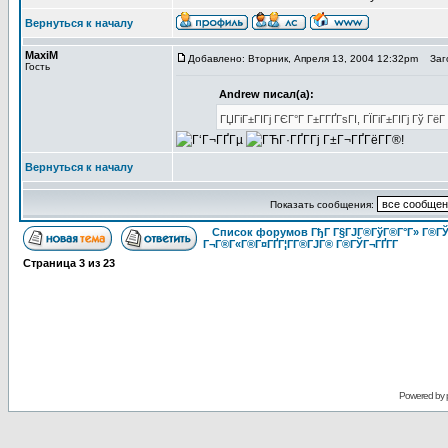
Вернуться к началу
MaxiM
Добавлено: Вторник, Апреля 13, 2004 12:32pm
Заго
Гость
Andrew писал(а):
ГЏГіГ±ГІГј ГЄГ°Г Г±Г­ГҐГѕГІ, ГЇГіГ±ГІГј Гў Г
Вернуться к началу
Показать сообщения:
Список форумов ГђГ Г§ГЈГ®ГўГ®Г°Г» Г®ГЎ
Г¬Г®Г«Г®Г¤ГҐГ¦Г­Г®ГЈГ® Г®ГЎГ¬ГҐГ­Г
Страница
3
из
23
Powered by