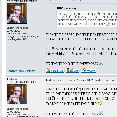
ГѓГ«Г ГўГ­Г»Г© ГІГ°ГҐГЇГ Г·
iRIK писал(а):
ГЂ Г± ГІГ°ГҐГІГЁГ¬ Г·ГҐГ«Г®ГўГҐГЄГ®Г¬ Г±Г
Г±Г®ГЎГҐГ±ГҐГ¤Г®ГўГ Г­ГЁГѕ Г± Г°ГҐГЇГҐГІ
ГёГЇГ Г°ГЈГ Г«ГЄГі ГЁ, ГўГЁГ¤ГЁГ¬Г® Г®ГІ Г
ГҐВё - Г®ГІГЄГ Г§Г Г«ГЁ Г±Г°Г Г§Гі!
Зарегистрирован:
01.03.2003
Сообщения: 10421
Г“ Г¬ГҐГ­Гї Г‚ГЁГЄГ Г±ГҐГ©Г·Г Г± ГІГ®Г¦ГҐ Г­Г 
Откуда: Г€Г°ГЄГіГІГ±ГЄ, RU ->
ГҐ ГёГЇГ Г°ГЈГ Г«ГЄГЁ Г·ГЁГІГ ГІГј. ГЂ ГўГ®Г
Los Angeles, US
Гџ ГўГ®Г®ГЎГ№ГҐ Г­ГҐ ГЇГ®Г­ГЁГ¬Г Гѕ - ГЇГ°ГЁ Г
ГЁГ¬Г¬ГЁГЈГ°Г Г¶ГЁГ®Г­Г­Г»ГҐ Г­Г Г¬ГҐГ°ГҐГ­ГЁГ
_________________
ГЂГ­Г¤Г°ГҐГ© ГѓГҐГ°Г Г±ГЁГ¬Г®Гў
Вернуться к началу
Andrew
Добавлено: Вторник, Апреля 13, 2004 4:21am
Загол
ГѓГ«Г ГўГ­Г»Г© ГІГ°ГҐГЇГ Г·
ГЊГҐГ­Гї Г­Г ГЄГ®Г­ГҐГ¶-ГІГ® ГЇГ°ГЁГЈГ«Г Г±ГЁ
Г­Г 11 Г¬Г Гї (ГЄГ ГЄ Гї ГЁ ГЇГ°ГҐГ¤ГЇГ®Г«Г ГЈГ 
Г®ГЎГ¬Г ГІГҐГ°ГЁГІГј, Г­Гі ГЁ ГҐГ№ГҐ ГЄГ ГЄГ
Г±ГЁГ«ГјГ­Г® Г­Г Г± Г­ГҐ Г¬ГіГ·ГЁГ«
_________________
Зарегистрирован:
01.03.2003
ГЂГ­Г¤Г°ГҐГ© ГѓГҐГ°Г Г±ГЁГ¬Г®Гў
Сообщения: 10421