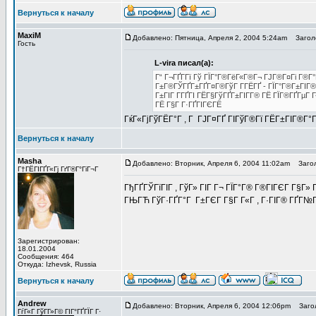
Вернуться к началу
MaxiM
Добавлено: Пятница, Апреля 2, 2004 5:24am
Заголо
Гость
L-vira писал(а):
Г“ Г¬ГҐГ­Гї Гў ГЇГ°Г®ГёГ«Г®Г¬ ГЈГ®Г¤Гі Г®Г°
Г±Г®ГЎГҐГ±ГҐГ¤Г®ГўГ Г­ГЁГҐ - ГЇГ°Г®Г±ГІГ® Г
Г±ГІГ Г­ГҐГІ ГЁГ§ГўГҐГ±ГІГ­Г® ГЁ ГЇГ®ГҐГµ
ГЁ Г§Г Г·ГҐГІГЄГЁ
ГќГ«ГјГўГЁГ°Г , Г ГЈГ¤ГҐ ГІГўГ®Гї ГЁГ±ГІГ®Г°
Вернуться к началу
Masha
Добавлено: Вторник, Апреля 6, 2004 11:02am
Загол
Г†ГЁГІГҐГ«Гј ГґГ®Г°ГіГ¬Г
ГђГҐГЎГїГІГ , ГўГ» ГІГ Г¬ ГЇГ°Г® Г®ГІГЄГ Г§Г»
ГЊГЋ ГўГ·ГҐГ°Г Г±ГЄГ Г§Г Г«Г , Г·ГІГ® ГҐГ№Г
Зарегистрирован:
18.01.2004
Сообщения: 464
Откуда: Izhevsk, Russia
Вернуться к началу
Andrew
Добавлено: Вторник, Апреля 6, 2004 12:06pm
Загол
ГѓГ«Г ГўГ­Г»Г© ГІГ°ГҐГЇГ Г·