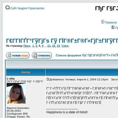
ГђГ Г§Г
Сайт Андрея Герасимова
Правила
П
Г€Г­ГІГҐГ°ГўГјГѕ Гў ГЇГ®Г±Г®Г«ГјГ±ГІГўГ
На страницу
Пред.
1
,
2
,
3
,
4
...
21
,
22
,
23
След.
Список форумов ГђГ Г§ГЈГ®ГўГ®Г°Г» Г®ГЎ
Автор
L-vira
Добавлено: Четверг, Апреля 1, 2004 12:14pm
Загол
ГѓГ°Г Г¦Г¤Г Г­Г®Г·ГЄГ Г¬ГЁГ°Г
Г“ Г¬ГҐГ­Гї Гў ГЇГ°Г®ГёГ«Г®Г¬ ГЈГ®Г¤Гі Г®Г°ГЁ
Г±Г®ГЎГҐГ±ГҐГ¤Г®ГўГ Г­ГЁГҐ - ГЇГ°Г®Г±ГІГ® Гї 
ГЁГІ Г±ГІГ Г­ГҐГІ ГЁГ§ГўГҐГ±ГІГ­Г® ГЁ ГЇГ®Г
Г·ГҐГ±ГЄГ®ГЈГ® ГЁ Г§Г Г·ГҐГІГЄГЁ
_________________
Зарегистрирован:
05.09.2003
Happiness is a state of mind!
Сообщения: 909
Откуда: Kazan, Ru