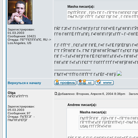
Masha писал(а):
ГђГҐГЎГїГІГ , ГўГ» ГІГ Г¬ ГЇГ°Г® Г®ГІГЄГ Г§
ГЊГЋ ГўГ·ГҐГ°Г Г±ГЄГ Г§Г Г«Г , Г·ГІГ® ГҐГ
ГЌГ ГЈГ«Г Гї Г«Г®Г¦Гј! Г‡Г Г©Г¤ГЁ ГµГ®ГІГї ГЎГ
Зарегистрирован:
01.03.2003
Г­Г® Г®Г­ГЁ ГҐГ±ГІГј. Г•Г®ГІГї ГўГ±ГҐГ¬ Г¬Г®Г
Сообщения: 10421
Откуда: Г€Г°ГЄГіГІГ±ГЄ, RU ->
Los Angeles, US
Г‚Г·ГҐГ°Г , ГЄГ±ГІГ ГІГЁ, Г¤Г Г«ГЁ ГўГЁГ§Гі 
Г°Г ГЎГ®ГІГ Г«. ГЋГ­ ГўГ®Г®ГЎГ№ГҐ Г±ГЄГ Г§Г 
ГІГ Г¬ Г±Г«Г®Г¦Г­Г® ГЁ ГЄГ®Г­Г±ГіГ«Г» ГІГ®Г«Гј
Г®Г±ГІГ Г«Г±Гї ГЄГ°Г Г©Г­ГҐ Г­ГҐ Г¤Г®ГўГ®Г«ГҐ
_________________
ГЂГ­Г¤Г°ГҐГ© ГѓГҐГ°Г Г±ГЁГ¬Г®Гў
Вернуться к началу
Olga
Добавлено: Вторник, Апреля 6, 2004 8:36pm
Заголо
ГќГЄГ±ГЇГҐГ°ГІ
Andrew писал(а):
Зарегистрирован:
05.03.2003
Masha писал(а):
Сообщения: 97
Откуда: ГђГЁГЈГ -
ГђГҐГЎГїГІГ , ГўГ» ГІГ Г¬ ГЇГ°Г® Г®
ГЊГ®Г±ГЄГўГ
ГЇГ°ГҐГ¤Г±ГІГ ГўГЁГІГҐГ«Гј Г–ГЊГЋ 
USA) Г­ГҐ ГЎГ»Г«Г®!