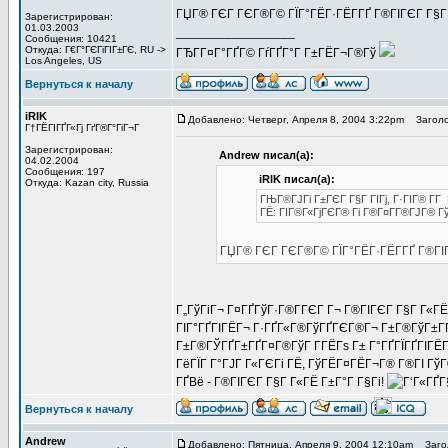
ГЏГ® ГЄГ ГЄГ®Г© ГЇГ°ГЁГ·ГЁГ­ГҐ Г®ГІГЄГ Г§Г 
Зарегистрирован:
01.03.2003
_________________
Сообщения: 10421
Откуда: Г€Г°ГЄГіГІГ±ГЄ, RU ->
ГЂГ­Г¤Г°ГҐГ© ГѓГҐГ°Г Г±ГЁГ¬Г®Гў
Los Angeles, US
Вернуться к началу
iRIK
Добавлено: Четверг, Апреля 8, 2004 3:22pm
Заголо
Г†ГЁГІГҐГ«Гј ГґГ®Г°ГіГ¬Г
Зарегистрирован:
Andrew писал(а):
04.02.2004
Сообщения: 197
iRIK писал(а):
Откуда: Kazan city, Russia
ГЊГ®ГЈГі Г±ГЄГ Г§Г ГІГј, Г·ГІГ® Г­
ГЁ: ГІГ®Г«ГјГЄГ® Гі Г®Г¤Г­Г®ГЈГ® Г
ГЏГ® ГЄГ ГЄГ®Г© ГЇГ°ГЁГ·ГЁГ­ГҐ Г®ГІГ
Г„ГўГіГ¬ Г¤ГҐГўГ·Г®Г­ГЄГ Г¬ Г®ГІГЄГ Г§Г Г«ГЁ
ГІГ°ГҐГІГЁГ¬ Г·ГҐГ«Г®ГўГҐГЄГ®Г¬ Г±Г®ГўГ±ГҐГ
Г±Г®ГЎГҐГ±ГҐГ¤Г®ГўГ Г­ГЁГѕ Г± Г°ГҐГЇГҐГІГЁ
ГёГЇГ Г°ГЈГ Г«ГЄГі ГЁ, ГўГЁГ¤ГЁГ¬Г® Г®ГІ ГўГ
ГҐВё - Г®ГІГЄГ Г§Г Г«ГЁ Г±Г°Г Г§Гі!
Вернуться к началу
Andrew
Добавлено: Пятница, Апреля 9, 2004 12:10am
Загол