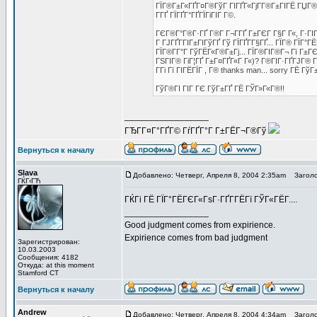
ГЇГ®Г±Г«ГҐГ¤Г®ГўГ ГІГҐГ«ГјГ­Г®Г±ГІГЁ ГЏГ®Г¤
Г­ГҐ ГЇГҐГ°ГҐГЇГіГІГ Г©.
ГЄГ®Г°Г®Г·ГҐ Г®Г­ Г¬Г­ГҐ Г±ГЄГ Г§Г Г«, Г·ГІГ
Г ГЈГҐГ­ГІГ±ГІГўГҐ Гў ГЇГҐГ­Г§ГҐ... ГЇГ® ГЇГ°
ГЇГ®Г­Г°Г ГўГЁГ«Г®Г±Гј... ГЇГ®ГІГ®Г¬ Гї Г±ГЄГ
ГЅГІГ® ГіГ¦ГҐ Г±Г¤ГҐГ«Г Г«)? Г®ГІГ·ГҐГЈГ® Г®
Г­Гі Гї ГІГЁГЇГ , Г® thanks man... sorry ГЁ ГўГ
ГўГ®ГІ ГІГ ГЄ ГўГ±ГҐ ГЁ ГЎГ»Г«Г®!!
_________________
ГЂГ­Г¤Г°ГҐГ© ГѓГҐГ°Г Г±ГЁГ¬Г®Гў
Вернуться к началу
Slava
Добавлено: Четверг, Апреля 8, 2004 2:35am
Заголо
ГЌГ‹ГЋ
ГЌГі ГЁ ГЇГ°ГЁГЄГ«ГѕГ·ГҐГ­ГЁГї ГЎГ«ГЁГ­....
_________________
Good judgment comes from expirience.
Expirience comes from bad judgment
Зарегистрирован:
10.03.2003
Сообщения: 4182
Откуда: at this moment
Stamford CT
Вернуться к началу
Andrew
Добавлено: Четверг, Апреля 8, 2004 4:34am
Заголо