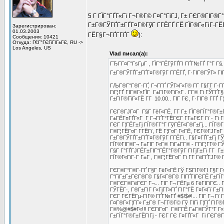
5 Г ГЇГ°ГҐГ«Гї Г¬Г®Г© Г¤Г°ГіГЈ, Г± ГЄГ®ГІГ®
Г±Г®ГЎГҐГ±ГҐГ¤Г®ГўГ Г­ГЁГҐ ГЁ ГЇГ®Г«ГіГ·ГЁГ
Зарегистрирован:
01.03.2003
ГЁГ§Г¬ГҐГ­ГҐГ­
):
Сообщения: 10421
Откуда: Г€Г°ГЄГіГІГ±ГЄ, RU ->
Los Angeles, US
Vlad писал(а):
ГЂГ­Г¤Г°ГѕГµГ , ГЇГ°ГЁГўГҐГІ ГҐГ№ГҐ Г°Г Г§
Г±Г®ГЎГҐГ±ГҐГ¤Г®ГўГ Г­ГЁГҐ, Г·ГІГ®ГЎГ» ГІГ
ГЉГ®Г°Г®Г·ГҐ, Г¬Г­ГҐ ГЎГ»Г«Г® Г­Г Г§Г­Г Г·Г
ГіГ¦ГҐ ГІГ®Г«ГЇГ Г±ГІГ®ГїГ«Г . Г­Г® Гї ГЎГҐ
Г±ГІГ®ГїГ«ГЁ Г­Г 10.00.. ГІГ ГЄ, Г·ГІГ® Г­ГҐ
ГЄГ®ГЈГ¤Г Г§Г ГёГ«ГЁ, Г­Г Г± ГЇГ®ГЇГ°Г®Г±ГЁ
Г±ГЁГ¤ГҐГ«Г Г Г¬ГҐГ°ГЁГЄГ Г­Г±ГЄГ Гї - Гї ГҐ
ГЄГ Г¦ГЁГ±Гј ГЇГ®Г­Г°Г ГўГЁГ«Г®Г±Гј... ГЇГ®
Г®Г¦ГЁГ¤Г Г­ГЁГї, ГЁ Г¦Г¤Г Г«ГЁ, ГЄГ®ГЈГ¤Г 
Г±Г®ГЎГҐГ±ГҐГ¤Г®ГўГ Г­ГЁГї.. Г§Г¤ГҐГ±Гј ГЎ
ГЇГ®ГІГ®Г¬ Г±ГІГ Г«Г® ГїГ±Г­Г® - Г­ГіГ¦Г­Г® 
Г§Г Г°ГҐГЈГЁГ±ГІГ°ГЁГ°Г®ГўГ ГІГјГ±Гї Г­Г Г
ГЇГ®Г«ГіГ·Г Г±Г , Г®Г¦ГЁГ¤Г Гї Г­Г ГёГҐГЈГ® 
ГЄГ®Г°Г®Г·ГҐ Г§Г ГёГ«ГЁ Гў ГЅГІГ®ГІ Г§Г Г«
Г°ГіГ±Г±ГЄГ®Г© Г§Г«Г®Г© ГІГҐГІГЄГЁ Г±ГЇГ°Г
Г®ГЄГ®ГёГЄГ Г¬... ГІГ Г¬ ГЁГµ 6 ГёГІГіГЄ..
ГЎГЁГ·, Г®Г±ГІГ Г«ГјГ­Г»ГҐ ГІГ°ГЁ Г¤Г«Гї Г±Г
ГЄГ ГЄГЁГµ-ГІГ® ГҐГ№ГҐ #$!$#!... ГІГ Г¬ Гї 
Г¤Г®Г«Г¦Г­Г» Г±Г® Г¬Г­Г®Г© Гў ГІГі Г¦ГҐ ГІГ®
Г®%@#$#Г«!!! ГЄГіГ¤Г Г®Г­ГЁ Г±Г®ГЎГ°Г Г«ГЁ
Г±ГЇГ°Г®Г±ГЁГІГј - ГЄГ ГЄ Г¤ГҐГ«Г Гі ГЄГ®Г­