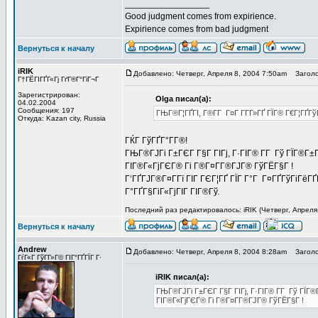
_________________
Good judgment comes from expirience.
Expirience comes from bad judgment
Вернуться к началу
iRIK
Добавлено: Четверг, Апреля 8, 2004 7:50am
Заголо
Г†ГЁГІГҐГ«Гј ГґГ®Г°ГіГ¬Г
Зарегистрирован:
Olga писал(а):
04.02.2004
Сообщения: 197
ГЊГ®Г¦ГҐГІ, Г®Г­Г Г¤Г Г­Г­Г»ГҐ ГЇГ® Г€Г¦ГҐГ
Откуда: Kazan city, Russia
ГЌГ ГўГҐГ°Г­Г®!
ГЊГ®ГЈГі Г±ГЄГ Г§Г ГІГј, Г·ГІГ® Г­Г Гў ГЇГ®
ГІГ®Г«ГјГЄГ® Гі Г®Г¤Г­Г®ГЈГ® ГўГЁГ§Г !
Г‘ГҐГЈГ®Г¤Г­Гї ГІГ ГЄГ¦ГҐ ГЇГ Г°Г Г¤ГҐГўГіГёГ
Г°ГҐГ§ГіГ«ГјГІГ ГІГ®Гў.
Последний раз редактировалось: iRIK (Четверг, Апреля
Вернуться к началу
Andrew
Добавлено: Четверг, Апреля 8, 2004 8:28am
Заголо
ГѓГ«Г ГўГ­Г»Г© ГІГ°ГҐГЇГ Г·
iRIK писал(а):
ГЊГ®ГЈГі Г±ГЄГ Г§Г ГІГј, Г·ГІГ® Г­Г Гў ГЇ
ГІГ®Г«ГјГЄГ® Гі Г®Г¤Г­Г®ГЈГ® ГўГЁГ§Г !