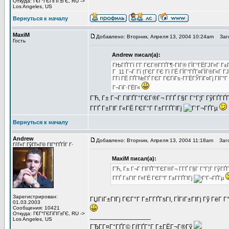
Откуда: Г€Г°ГЄГіГІГ±ГЄ, RU ->
Los Angeles, US
Вернуться к началу
MaxiM
Добавлено: Вторник, Апреля 13, 2004 10:24am
Заго
Гость
Andrew писал(а):
ГЊГҐГ­Гї Г­Г ГЄГ®Г­ГҐГ¶-ГІГ® ГЇГ°ГЁГЈГ«Г Г±
Г 11 Г¬Г Гї (ГЄГ ГЄ Гї ГЁ ГЇГ°ГҐГ¤ГЇГ®Г«Г ГЈГ
Г­Гі ГЁ ГҐГ№ГҐ ГЄГ ГЄГіГѕ-Г­ГЁГЎГіГ¤Гј ГІГ°
Г¬ГіГ·ГЁГ«
ГЋ, Г± Г¬Г ГІГҐГ°ГЄГ®Г¬ Г­ГҐ Г§Г Г°Г¦Г ГўГҐГҐ
Г­ГҐ Г±ГІГ Г«ГЁ ГЄГ°Г Г±Г­ГҐГІГј
Вернуться к началу
Andrew
Добавлено: Вторник, Апреля 13, 2004 11:18am
Заго
ГѓГ«Г ГўГ­Г»Г© ГІГ°ГҐГЇГ Г·
MaxiM писал(а):
ГЋ, Г± Г¬Г ГІГҐГ°ГЄГ®Г¬ Г­ГҐ Г§Г Г°Г¦Г ГўГ
Г­ГҐ Г±ГІГ Г«ГЁ ГЄГ°Г Г±Г­ГҐГІГј
Зарегистрирован:
ГЏГіГ±ГІГј ГЄГ°Г Г±Г­ГҐГѕГІ, ГЇГіГ±ГІГј Гў Гё
01.03.2003
Сообщения: 10421
Откуда: Г€Г°ГЄГіГІГ±ГЄ, RU ->
_________________
Los Angeles, US
ГЂГ­Г¤Г°ГҐГ© ГѓГҐГ°Г Г±ГЁГ¬Г®Гў