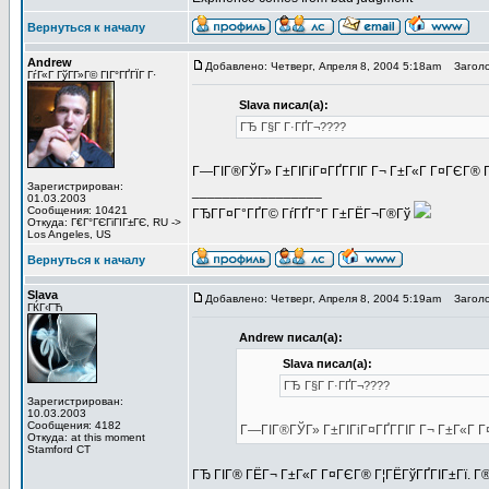
Вернуться к началу
Andrew
Добавлено: Четверг, Апреля 8, 2004 5:18am
Заголо
ГѓГ«Г ГўГ­Г»Г© ГІГ°ГҐГЇГ Г·
Slava писал(а):
ГЂ Г§Г Г·ГҐГ¬????
Г—ГІГ®ГЎГ» Г±ГІГіГ¤ГҐГ­ГІГ Г¬ Г±Г«Г Г¤ГЄГ® 
Зарегистрирован:
_________________
01.03.2003
Сообщения: 10421
ГЂГ­Г¤Г°ГҐГ© ГѓГҐГ°Г Г±ГЁГ¬Г®Гў
Откуда: Г€Г°ГЄГіГІГ±ГЄ, RU ->
Los Angeles, US
Вернуться к началу
Slava
Добавлено: Четверг, Апреля 8, 2004 5:19am
Заголо
ГЌГ‹ГЋ
Andrew писал(а):
Slava писал(а):
ГЂ Г§Г Г·ГҐГ¬????
Зарегистрирован:
10.03.2003
Сообщения: 4182
Г—ГІГ®ГЎГ» Г±ГІГіГ¤ГҐГ­ГІГ Г¬ Г±Г«Г 
Откуда: at this moment
Stamford CT
ГЂ ГІГ® ГЁГ¬ Г±Г«Г Г¤ГЄГ® Г¦ГЁГўГҐГІГ±Гї. Г®