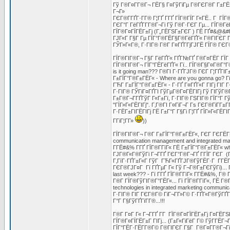
Гў Г®Г¤Г­Г®Г¬ ГЁГ§ Г¤ГўГіГµ Г®ГЄГ®Г­ Г±ГЁГ
Г¬Г»
ГЄГ®Г­ГҐГ·Г­Г® Г¦ГҐ Г­ГҐ ГЇГ®ГЇГ Г«ГЁ.. Г Г
ГЄГ°Г ГёГҐГ­Г­Г®Г¬Гі Гў Г®Г·ГЄГ Гµ... ГЇГ®ГёГ
ГЇГ®Г¤ГЇГЁГ±Гј (Г„ГЁГЅГ±ГЄГ ) ГЁ ГҐ#&@&#ГЁ Г
ГЈГ«Г Г§Г Гµ ГЇГ°Г®ГЁГ§Г®ГёГҐГ« Г®ГІГЄГ Г§
ГЎГ»Г«Г®, Г·ГІГ® Г®Г­ Г¤ГҐГ­ГјГЈГЁ ГЇГ® ГЄГ®
ГЇГ®ГІГ®Г¬ Г§Г ГёГҐГ« ГҐГ№ГҐ Г®Г¤ГЁГ­ ГЇГ Г¶
ГЇГ®ГІГ®Г¬ ГЇГ°ГЁГёГҐГ« Гї.. ГЇГ®Г§Г¤Г®Г°Г
is it going man??? Г®ГІ Г·ГҐГЈГ® ГЄГ Г¦ГҐГІ
Г±ГЇГ°Г®Г±ГЁГ« - Where are you gonna go? Гї 
ГЋГ­ Г±ГЇГ°Г®Г±ГЁГ« - Г·ГҐ Г¤ГҐГ«Г ГІГј ГІГ Г
Г·ГІГ® ГЎГіГ¤ГҐГІ ГўГµГ®Г¤ГЁГІГј Гў ГІГўГ®ГЁ
Г±Г®Г¬Г­ГҐГўГ Г«Г±Гї, Г·ГІГ® ГЅГІГ® ГЇГ°Г Г
"ГЇГ»Г«ГЁГІГј". Г‚Г®ГІ Г¤ГіГ¬Г Гѕ ГЄГ®ГіГ­Г
Г·ГЁГ±ГІГЁГІГј ГЁ Г±Г°Г Г§Гі Г¦ГҐ ГЇГ»Г«ГЁГ
Г­ГіГ¦Г­Г»
))
ГЇГ®ГІГ®Г¬ Г®Г­ Г±ГЇГ°Г®Г±ГЁГ«, ГЄГ ГЄГЁГҐ 
communication management and integrated mar
Г­ГЁ#&% Г­ГҐ ГЇГ®Г­ГїГ« ГЁ Г±ГЇГ°Г®Г±ГЁГ« who 
ГЈГ®Г«Г®ГўГі Г¬Г­ГҐ ГЄГ°Г®Г¬ГҐ ГГЇГ ГЄГ (Г
Г‚ГїГ·ГҐГ±Г«Г ГўГ ГЋГ«ГҐГЈГ®ГўГЁГ·Г Г­ГЁГ·
ГЄГ®ГЈГ¤Г Гї ГҐГµГ Г« Гў Г¬Г®Г±ГЄГўГі)... Г
last week??? - Гї Г­ГҐ ГЇГ®Г­ГїГ« Г­ГЁ#&%, Г®
Г®Г­ ГЇГ®ГўГІГ®Г°ГЁГ«... Гї ГЇГ®Г­ГїГ«, ГЁ Г
technologies in integrated marketing communic
Г·ГІГ® ГІГ ГЄГ®Г© ГіГ¬Г­Г»Г© Г·ГҐГ«Г®ГўГҐГЄ,
Г°Г Г§ГўГҐГїГ­Г®...!!!
Г®Г­ Г¤Г Г« Г¬Г­ГҐ Г­Г ГЇГ®Г¤ГЇГЁГ±Гј Г¤ГЁГЅГ
ГЇГ®Г¤ГЇГЁГ±Г ГІГј... (Г±Г«ГіГёГ Г© ГўГ­ГЁГ¬
ГЇГ°ГЁГ·ГЁГ­Г®Г© Г®ГІГЄГ Г§Г Г®Г¤Г­Г®Г¬Гі Г