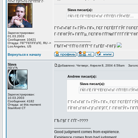
ГѓГ«Г ГўГ­Г»Г© ГІГ°ГҐГЇГ Г·
Slava писал(а):
ГЌГі ГЁ ГЇГ°ГЁГЄГ«ГѕГ·ГҐГ­ГЁГї ГЎГ«ГЁГ­....
Г‘Г«Г»ГёГ Г« ГЎГ» ГІГ», ГЄГ ГЄГЁГҐ ГЎГ Г©ГЄ
Зарегистрирован:
Г·ГІГ®ГЎГ» ГІГҐГµ, ГЄГІГ® ГҐГ№ГҐ Г­ГҐ ГЇГ°Г®Гё
01.03.2003
_________________
Сообщения: 10421
Откуда: Г€Г°ГЄГіГІГ±ГЄ, RU ->
ГЂГ­Г¤Г°ГҐГ© ГѓГҐГ°Г Г±ГЁГ¬Г®Гў
Los Angeles, US
Вернуться к началу
Slava
Добавлено: Четверг, Апреля 8, 2004 4:59am
Заголо
ГЌГ‹ГЋ
Andrew писал(а):
Slava писал(а):
ГЌГі ГЁ ГЇГ°ГЁГЄГ«ГѕГ·ГҐГ­ГЁГї ГЎГ«ГЁ
Зарегистрирован:
10.03.2003
Сообщения: 4182
Г‘Г«Г»ГёГ Г« ГЎГ» ГІГ», ГЄГ ГЄГЁГҐ Г
Откуда: at this moment
ГЇГ®Г±Г®Г«ГјГ±ГІГўГҐ, Г·ГІГ®ГЎГ» ГІГҐГ
Stamford CT
ГЂ Г§Г Г·ГҐГ¬????
_________________
Good judgment comes from expirience.
Expirience comes from bad judgment