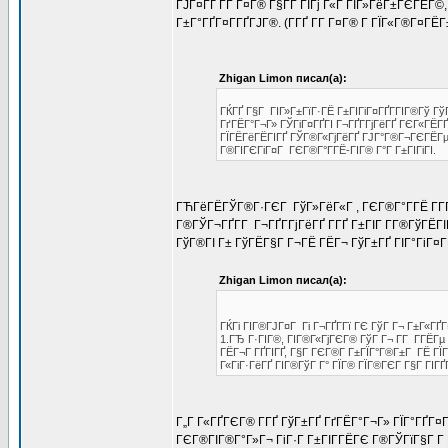
ГЈГ¤ГҐ Г­Г Г¤Г® Г§Г­Г ГІГј Г«Г ГІГ»ГёГ±ГЄГЁГ©,
Г±Г°ГҐГ¤Г­ГҐГЈГ®. (Г­ГҐ Г­Г Г¤Г® Г ГЇГ«Г®Г¤ГЁГ
Zhigan Limon писал(а):
ГЌГҐ Г§Г ГІГ»Г±ГїГ·ГЁ Г±ГІГіГ¤ГҐГ­ГІГ®Гў Гў
ГґГЁГ°Г¬Г» ГЎГіГ¤ГҐГІ Г¬ГҐГ­ГјГёГҐ ГЄГ«ГЁГҐ
ГЇГЁГёГЁГІГҐ ГЎГ®Г«ГјГёГҐ ГЈГ°Г®Г¬ГЄГЁГµ Г
Г®ГІГЄГіГ¤Г ГЄГ®Г°Г­ГЁ-ГІГ® Г°Г Г±ГІГіГІ.
ГЋГёГЁГЎГ®Г·ГЄГ ГўГ»ГёГ«Г , ГЄГ®Г°Г­ГЁ Г­ГҐ 
Г®ГЎГ¬ГҐГ­Г Г¬ГҐГ­ГјГёГҐ Г­ГҐ Г±ГІГ Г­Г®ГўГЁ
ГўГ®ГІ Г± ГўГЁГ§Г Г¬ГЁ ГЁГ¬ ГўГ±ГҐ ГІГ°ГіГ¤Г­Г
Zhigan Limon писал(а):
ГЌГі ГІГ®ГЈГ¤Г Гі Г¬ГҐГ­Гї ГЄ ГўГ Г¬ Г±Г«Г
1.ГЂ Г·ГІГ®, ГІГ®Г«ГјГЄГ® ГўГ Г¬ Г­Г Г­ГЁГµ
ГЁГ¬Г ГҐГІГҐ, Г§Г ГЄГ®Г­ Г±ГЇГ°Г®Г±Г ГЁ ГЇГ°Г
Г«ГіГ·ГёГҐ ГІГ®ГўГ Г° ГЇГ® ГЇГ®ГЄГ Г§Г ГІГҐГ
Г„Г Г«ГҐГЄГ® Г­ГҐ ГўГ±ГҐ ГґГЁГ°Г¬Г» ГЇГ°ГҐГ¤
ГЄГ®ГІГ®Г°Г»Г¬ ГіГ·Г Г±ГІГ­ГЁГЄ Г®ГЎГїГ§Г Г­