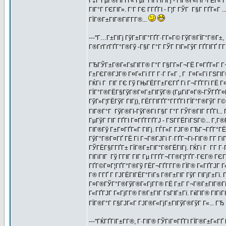
Г‡Г ГµГ®ГІГҐГ« ГµГ ГЇГ­ГіГІГј - ГЇГ®Г«ГіГ·ГЁГ«
ГІГ°Г ГЄГІГ». Г’Г ГЄ Г­ГҐГІ - Г¦Г ГЎГ Г§Г ГҐГ«Г 
ГЇГ®Г±ГІГ®ГїГ­Г­Г®...
---"Г…Г±ГІГј ГўГ±ГІГ°ГҐГ·Г­Г»Г© ГўГ®ГЇГ°Г®Г±,
Г®ГґГґГҐГ°Г®Гў -Г§Г Г°Г ГЎГ ГІГ»ГўГ ГҐГІГҐ Г­
ГЂГЎГ±Г®Г«ГѕГІГ­Г® Г°Г Г§Г­Г»Г¬ГЁ Г¤ГҐГ«Г Г¬
Г±ГЄГ®ГЈГ® Г¤Г«Гї Г­Г Г·Г Г«Г , Г Г¤Г«Гї ГЅГІГ®
ГЌГі Г ГІГ ГЄ Гў ГЊГЁГ­Г±ГЄГҐ Гі Г¬ГҐГ­Гї ГЁ
ГЇГ°Г®ГЁГ§ГўГ®Г¤Г±ГІГўГ® (ГµГіГ¤Г®-ГЎГҐГ¤Г­Г
ГўГ»Г¦ГЁГўГ ГІГј), ГЁГ­ГІГҐГ°Г­ГҐГІ ГЇГ°Г®ГўГ 
ГІГ®Г°Г ГўГ®ГІ-ГўГ®ГІ Г§Г Г°Г ГЎГ®ГІГ ГҐГІ...
ГµГўГ ГІГ ГҐГІ Г¤ГҐГ­ГҐГЈ - ГЅГ­ГЁГіГЅГ©... Г‚
ГІГ®Гў Г±Г¤ГҐГ«Г ГІГј. ГЃГ«Г ГЈГ® ГЂГ¬ГҐГ°ГЁГ
ГўГ°Г®Г¤ГҐ ГЁ Гї Г¬Г®ГЈГі Г·ГҐГ¬Гі-ГІГ® Г­Г Г
ГЎГЁГ§Г­ГҐГ± ГЇГ®Г±ГІГ°Г®ГЁГІГј. ГЌГі Г Г­Г Г·
ГІГіГІГ Гў ГГІГ ГІГ Гµ Г­ГҐГ¬Г­Г®Г¦ГҐГ·ГЄГ® 
ГҐГ©Г¤Г¦ГҐГ°Г®Гў ГЁГ¬ГҐГ­Г­Г® ГЇГ® Г«ГҐГЈГ Г
Г® Г­ГҐ Г ГЈГЁГІГЁГ°ГіГѕ Г®Г±ГІГ ГўГ ГІГјГ±Гї
Г¤Г®ГЎГ°Г®ГўГ®Г«ГјГ­Г® ГЁ Г±Г Г¬Г®Г±ГІГ®ГїГІГ
Г«ГҐГЈГ Г«ГјГ­Г® Г®Г±ГІГ ГѕГІГ±Гї. ГќГІГ® ГІГіГІ
ГЇГ®Г°Г Г§ГЈГ«Г ГЈГ®Г«ГјГ±ГІГўГ®ГўГ Г«... ГЂ
---"ГЌГҐГїГ±Г­Г®, Г·ГІГ® ГЎГіГ¤ГҐГІ ГЇГ®Г±Г