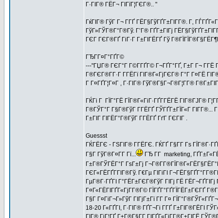
Г·ГІГ® ГЁГ¬ ГІГїГ¦ГЄГ®.. "
ГќГІГ® ГўГ Г¬ Г­ГҐ ГЁГ§ГўГҐГ±ГІГ­Г®. Г‚ ГЃГҐГ«
ГўГ»ГЎГ®Г°Г®Гў. Г’Г® ГҐГ±ГІГј ГЁГ§ГўГҐГ±ГІГ­Г
ГЄГ ГЄГ®ГҐ ГіГ·Г Г±ГІГЁГҐ Гў Г®ГЇГЇГ®Г§ГЁГ¶ГЁ
ГЂГ­Г¤Г°ГҐГ©
---"ГЏГ® ГЄГ°Г Г©Г­ГҐГ© Г¬ГҐГ°ГҐ, Г±Г Г¬ Г­ГЁ 
Г®ГЄГ®Г­Г·Г Г­ГЁГї ГІГ®Г«ГјГЄГ® Г°Г Г¤ГЁ ГІГ®Г
Г Г¤ГҐГ¦Г¤Г , Г·ГІГ® ГўГ®Г§Г¬Г®Г¦Г­Г® Г®Г±ГІГ Г
ГЌГі Г ГЇГ°ГЁ ГЇГ®Г«ГіГ·ГҐГ­ГЁГЁ ГІГ®ГЈГ® Г¦ГҐ
Г®ГЎГ°Г Г§Г®ГўГ Г­ГЁГҐ ГЎГҐГ±ГЇГ«Г ГІГ­Г®... Г
Г±ГІГ ГІГЁГ°Г®ГўГ Г­ГЁГҐ ГґГ ГЄГІГ .
Guessst
ГЌГЁГЄ - ГЅГІГ® Г­ГЁГЄ. ГЌГҐ Г§Г­Г Гѕ ГЇГ®Г·ГҐГ¬
Г§Г ГўГ®Г¤Г­Г Гї...
ГЂ Г­Г marketing, ГҐГ±Г«ГЁ
Г±Г®ГЎГЁГ°Г ГѕГ±Гј Г¬Г®Г­Г®ГЇГ®Г«ГЁГ§ГЁГ°Г
ГЄГ«ГЁГҐГ­ГІГ®Гў. Г€Гµ ГІГіГІ Г¬ГЁГ§ГҐГ°Г­Г®
ГµГ®Г·ГҐГІ Г°ГЁГ±ГЄГ®ГўГ ГІГј ГЁ ГЁГ¬ГҐГІГј
Г¤Г«ГЁГІГҐГ«ГјГ­Г®Г© ГЇГҐГ°ГҐГЇГЁГ±ГЄГҐ Г®Г­ГЁ
Г§Г Г¤ГіГ¬Г»ГўГ ГІГјГ±Гї Г­Г Г¤ ГЇГ°Г®ГЎГ«ГҐГ¬
18-20 Г«ГҐГІ, Г·ГІГ® ГҐГ¬Гі Г­ГҐ Г±ГІГ®ГЁГІ ГЎ
ГІГ® ГіГ¦ГҐ Г±Г®Г§Г­Г ГІГҐГ«ГјГ­Г®Г±ГІГЁ ГЎГ