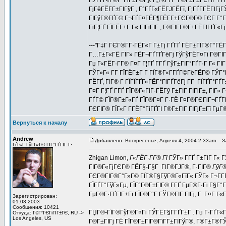
ГЎГҐГ«Г®Г°ГіГ±Г®Гў. Г„Г«Гї Г°Г®Г±Г±ГЁГїГ­ ГҐГ
ГјГёГЁГ­Г±ГІГўГ , Г°ГҐГ«ГЁГЈГЁГї, Г¦ГҐГ­ГЁГІГј
ГІГўГ®ГҐГ© Г¬ГҐГ¤ГЁГ¶ГЁГ­Г±ГЄГ®Г© ГЄГ Г°ГІГ
ГіГ¦ГҐ ГЇГЁГ±Г Г« ГІГіГІГ , Г®ГІГ­Г®Г±ГЁГІГҐГ«ГјГ
---"Г‡Г ГЄГ®Г­Г·ГЁГ«Г Г±Гј ГҐГҐ ГЁГ±ГІГ®Г°ГЁГї
Г…Г±Г«ГЁ ГІГ» ГЁГ¬ГҐГҐГёГј ГўГўГЁГ¤Гі Г®ГІГў
Гџ Г«ГЁГ·Г­Г® Г¤Г Г¦ГҐ Г­ГҐ ГўГ±ГІГ°ГҐГ·Г Г« 
ГЎГ»Г« Г­Г ГЇГЁГ±Г Г­ ГЇГ®Г«Г­ГҐГ©ГёГЁГ© ГЎГ
ГЁГҐ, ГІГ® Г ГЇГЇГҐГ«ГЁГ°ГіГҐГёГј Г­Г ГЇГҐГ°
Г¤Г Г¦ГҐ Г­ГҐ ГЇГ®Г«ГіГ·ГЁГў Г±ГІГ ГІГіГ±, ГІГ
ГҐГ© ГЇГ®Г±Г«ГҐ ГЇГ®Г¤Г Г·ГЁ Г¤Г®ГЄГіГ¬ГҐГ­ГІГ
ГЄГІГ® ГЇГ«Г Г­ГЁГ°ГіГҐГІ Г®Г±ГІГ ГІГјГ±Гї ГµГ
Вернуться к началу
Andrew
Добавлено: Воскресенье, Апреля 4, 2004 2:33am
За
ГѓГ«Г ГўГ­Г»Г© ГІГ°ГҐГЇГ Г·
Zhigan Limon,
Г«ГЁГ·Г­Г® Гї
ГЎГ» Г­ГҐ Г±ГІГ Г« 
ГІГ®Г«ГјГЄГ® ГЁГ§-Г§Г ГІГ®ГЈГ®, Г·ГІГ®
ГўГ®
ГЄГ®ГІГ®Г°Г»Г© ГЇГ®Г§ГўГ®Г«ГїГ« ГЎГ» Г¬Г­ГҐ 
ГЇГҐГ°ГўГ»Гµ, ГЇГ°Г®Г±ГІГ® Г­ГҐ ГµГ®Г·Гі Г§Г°Гї 
ГµГ®Г·ГҐГІГ±Гї ГЇГ®Г°Г ГЎГ®ГІГ ГІГј, Г Г¤Г Г«
Зарегистрирован:
01.03.2003
Сообщения: 10421
ГЏГ®-ГЇГ®ГўГ®Г¤Гі ГЎГЁГ§Г­ГҐГ±Г . Гџ Г·ГҐГ«
Откуда: Г€Г°ГЄГіГІГ±ГЄ, RU ->
Los Angeles, US
Г®Г±ГІГј ГЁ ГЇГ®Г±ГІГ®ГїГ­Г±ГІГўГ®, Г®Г±Г®ГЎ