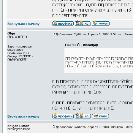
ГЎГЁГ§Г­ГҐГ±Г®Г¬. ГЏГіГ±ГІГј ГЇГ®Г­Г Г·Г Г«Гі 
Г·ГјГЁГ¬ ГІГ® Г°ГіГЄГ®ГўГ®Г¤Г±ГІГўГ®Г¬, ГЎГ»
Г·ГіГ¦ГЁГҐ ГЁГ¤ГҐГЁ.
Вернуться к началу
Olga
Добавлено: Суббота, Апреля 3, 2004 9:54pm
Заголо
ГќГЄГ±ГЇГҐГ°ГІ
ГЂГ°ГІГҐГ¬ писал(а):
Зарегистрирован:
05.03.2003
Сообщения: 97
Откуда: ГђГЁГЈГ -
Г­ГҐ ГўГ±ГҐГ¬ Г«ГѕГ¤ГїГ¬ Г­Г°Г ГўГЁГІГ±Гї Г
ГЊГ®Г±ГЄГўГ
Г®Г°Г¬Г Г«ГјГ­Г®Г©. ГЉГ ГЄ Гї ГЇГ®Г­ГїГ« ГЁГ
ГЁГ¬Г ГҐГІГ±Гї Г­ГҐГЎГ®Г«ГјГёГЁГ¬, Г­Г®
Г±Г
Г Гї ГЇГ®Г­ГїГ«Г . Г·ГІГ® Г±ГўГ®ГҐГЈГ® ГЎГЁГ§Г
ГЎГ»ГІГј ГЎГ®Г«ГҐГҐ-Г¬ГҐГ­ГҐГҐ Г±ГІГ ГЎГЁГ«Гј
ГўГ®Г§Г°Г Г±ГІГ ГѕГ№ГЁГ©.
Г ГІГ Г¬ ГЇГ®Г¤Г°Г ГЎГ®ГІГЄГ , Г±ГїГ¬ ГЇГ®Г¤Г
ГЁГ¬Г Г­ГЁГЁ, Гў Г·Г Г±ГІГ­Г®Г±ГІГЁ.
Вернуться к началу
Zhigan Limon
Добавлено: Суббота, Апреля 3, 2004 10:04pm
Загол
ГЌГ®ГўГЁГ·Г®ГЄ