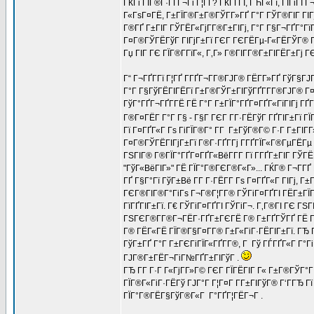
ГЌГі ГЇГ®Г·ГҐГ¬Гі Г¦ГҐ? ГЌГҐГІ, ГЋГ«Гї, ГІГіГІ
Г«ГѕГ¤ГЁ, Г±ГЇГ®Г±Г®ГЎГ­Г»ГҐ Г°Г ГЎГ®ГІГ ГІГј 
Г®ГҐ Г±ГІГ ГЎГЁГ«ГјГ­Г®Г±ГІГј, Г°Г Г§Г¬ГҐГ°ГїГ­
Г¤Г®ГЎГЁГўГ ГІГјГ±Гї ГЄГ ГЄГЁГµ-Г«ГЁГЎГ® ГЁ
Гџ ГІГ ГЄ ГЇГ®Г­ГїГ«, Г‚Г» Г®ГІГ­Г®Г±ГІГЁГ±Гј Г
Г“ Г¬ГҐГ­Гї Г¦ГҐ Г­ГҐГ¬Г­Г®ГЈГ® ГЁГ­Г»ГҐ ГўГ§ГЈ
Г°Г Г§ГўГЁГІГЁГї Г±Г®ГЎГ±ГІГўГҐГ­Г­Г®ГЈГ® Г
ГўГ°ГҐГ¬ГҐГ­ГЁ ГЁ Г°Г Г±ГЇГ°ГҐГ¤ГҐГ«ГїГІГј ГҐ
Г®Г¤ГЁГ­ Г°Г Г§ - Г§Г ГЄГ Г­Г·ГЁГўГ ГҐГІГ±Гї Г
Гї Г¤ГҐГ«Г Гѕ ГіГЇГ®Г° Г­Г Г±ГўГ®Г© Г·Г Г±ГІГ­
Г¤Г®ГЎГЁГІГјГ±Гї Г®Г·ГҐГ­Гј Г­ГҐГЇГ«Г®ГµГЁГµ Г°
ГЅГІГ® Г®ГЇГ°ГҐГ¤ГҐГ«ВёГ­Г­Г Гї Г­ГҐГ±ГІГ ГЎГЁГ
"ГўГ«ВёГІГ»" ГЁ ГЇГ°Г®ГЄГ®Г«Г»... ГЌГ® Г¬Г­ГҐ Г
ГҐ Г§Г°Гї ГўГ±Вё Г­Г Г·ГЁГ­Г Гѕ Г¤ГҐГ«Г ГІГј, Г
ГЄГ®ГІГ®Г°ГіГѕ Г¬Г®Г¦Г­Г® ГЎГіГ¤ГҐГІ ГЁГ±ГЇГ®
ГїГҐГІГ±Гї. Г€ ГЎГіГ¤ГҐГІ ГЎГіГ¬. Г‚Г®ГІ ГЄ ГЅ
ГЅГЄГ®Г­Г®Г¬ГЁГ·ГҐГ±ГЄГЁ Г® Г±ГҐГЎГҐ ГЁ Г§Г
Г® ГЁГ«ГЁ ГЇГ®Г§Г¤Г­Г® Г±Г«ГіГ·ГЁГІГ±Гї. ГЂ Г
ГўГ±ГҐ Г°Г Г±ГЄГіГЇГ«ГҐГ­Г®, Г Гў ГЃГҐГ«Г Г
ГЈГ®Г±ГЁГ¬ГіГ№ГҐГ±ГІГўГ .
ГЂ Г­Г Г·Г Г«ГјГ­Г»Г© ГЄГ ГЇГЁГІГ Г« Г±Г®ГЎГ°Г
ГЇГ®Г«ГіГ·ГЁГў ГЈГ°Г Г¦Г¤Г Г­Г±ГІГўГ® Г‘ГГЂ 
ГЇГ°Г®ГЁГ§ГўГ®Г«Г Г°ГҐГ¦ГЁГ¬Г .