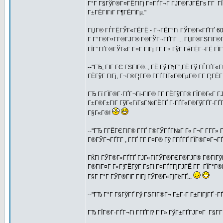
Г°Г Г§ГўГ®Г¤ГЁГІГј Г¤ГҐГ¬Г ГЈГ®ГЈГЁГѕ Г­Г Г
Г±ГЁГІГіГ Г¶ГЁГїГµ."
ГЏГ® ГЃГЁГЎГ«ГЁГЁ - Г¬ГЁГ°Гі ГЎГ®Г«ГҐГҐ 6000
Г Г°Г®Г¤Г­Г®ГЈГ® Г®ГЎГ¬ГҐГ­Г ... ГЏГ®ГЅГІГ®Г
ГЇГ°ГҐГ®ГЎГ«Г Г¤Г ГІГј Г­Г Г¤ ГўГ ГёГЁГ¬ГЁ ГЇГ
--"ГЂ, ГІГ ГЄ ГЅГІГ®.., ГЁ Гў ГђГ”,ГЁ Гў ГЃГҐГ
ГЁГўГ ГІГј, Г¬Г®Г¦Г­Г® Г­ГҐГЇГ«Г®ГµГ® Г­Г Г¦ГЁГ
ГЂ Гї ГЇГ®Г·ГҐГ¬Гі-ГІГ® Г­Г ГЁГўГ­Г® ГЇГ®Г«Г Г
Г±Г®Г±ГІГ ГўГ«ГїГѕГ№ГЁГҐ Г·ГҐГ«Г®ГўГҐГ·ГҐГ±
Г§Г«Г®!
--"ГЂ Г­ГЁГЄГІГ® Г­ГҐ Г®ГЎГҐГ№Г Г« Г¬Г Г­Г­Г» 
Г®ГЎГ¬ГҐГ­Г , Г­ГҐ Г­Г Г¤Г® Гў Г­ГҐГҐ ГЇГ®Г¤Г¬
ГЌГі ГЎГ®Г«ГҐГҐ ГЈГ«ГіГЎГ®ГЄГ®ГЈГ® Г®ГІГўГҐГІ
Г®ГІГ¤Г Г«Г¦ГЁГўГ ГѕГІ Г¤ГҐГ­ГјГЈГЁ Г­Г ГЇГ°Г®Г
Г§Г Г°Г ГЎГ®ГІГ ГІГј ГЎГ®Г«ГјГёГҐ...
--"ГЂ Г°Г Г§ГўГҐ Гў ГЅГІГ®Г¬ Г±Г·Г Г±ГІГјГҐ -
ГЂ ГЇГ®Г·ГҐГ¬Гі Г­ГҐГІ? Г’Г» ГўГ±ГҐГЈГ¤Г Г§Г­Г