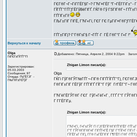
ГЄГ®Г¬Г¬ГіГ­ГЁГ§Г¬? ГЋГ¤ГЁГ­ "Г¬ГЁГ­ГіГ±" - Г§
ГЇГҐГ°ГҐГ¦ГЁГўВёГІГҐ. ГЌГ® Гў ГЅГІГ®Г¬ ГҐГ±ГІ
ГҐГІГ±Гї!
ГЉГ±ГІГ ГІГЁ, ГЋГ«Гї, ГЄГ ГЄ ГµГіГ¤Г®Г¦Г­ГЁГ
ГҐГ±ГІГј? Г‘Г®ГѕГ§ Г¬ГҐГ·Г ГЁ Г®Г°Г Г«Г !"
Вернуться к началу
Olga
Добавлено: Пятница, Апреля 2, 2004 9:22pm
Заголо
ГќГЄГ±ГЇГҐГ°ГІ
Zhigan Limon писал(а):
Зарегистрирован:
05.03.2003
Olga
Сообщения: 97
Откуда: ГђГЁГЈГ -
ГЌГі ГўГ®ГЎГ№ГҐГ¬-ГІГ® ГІГҐГЇГҐГ°Гј, ГЄГ®ГЈГ
ГЊГ®Г±ГЄГўГ
Г®ГІГ±ГІГ ГЁГўГ ГҐГІГҐ ГЇГ°Г ГўГ ГґГЁГ°Г¬ Г®ГІ
ГЋГёГЁГЎГ®Г·ГЄГ ГўГ»ГёГ«Г , Г­ГҐ Г°Г ГЎГ®ГІГ
Г Г­ГЁГїГµ.
Zhigan Limon писал(а):
ГЋГ«Гї, Г«ГѕГЎГ Гї ГЈГЁГЇГ®ГІГҐГІГЁГ·ГҐГ±ГЄ
Г°Г ГЎГ®ГІГ®Г¤Г ГІГҐГ«ГЁ Г§Г Г°ГЇГ«Г ГІГі Г·Г
ГЇГЁГ±Г ГІГј, Г­Г® Г±ГЁГІГіГ Г¶ГЁГї Г®Г·ГҐГ­Гј Г