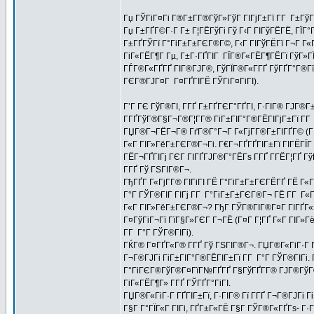
Гџ ГЎГіГ¤Гі Г®Г±Г­Г®ГўГ»ГўГ ГІГјГ±Гї Г­Г Г±Гў
Гџ Г±ГҐГ©Г·Г Г± Г¦ГЁГўГі Гў Г‹Г ГІГўГЁГЁ, ГЇГ
Г±ГҐГЎГї Г°ГіГ±Г±ГЄГ®Г©, Г‹Г ГІГўГЁГї Г¬Г Г«Г
ГіГ«ГЁГ¶Г Гµ, Г±Г·ГҐГІГ ГЇГ®Г«ГЁГ¶ГЁГї ГўГ»ГЇГ
ГЃГ®Г«ГҐГҐ ГІГ®ГЈГ®, ГўГЇГ®Г«Г­ГҐ ГўГҐГ°Г®ГїГ
ГЄГ®ГЈГ¤Г Г¤ГҐГІГЁ ГЎГіГ¤ГіГІ).
Г’Г ГЄ ГўГ®ГІ, Г­ГҐ Г±ГҐГЄГ°ГҐГІ, Г·ГІГ® ГЈГ®
Г­ГҐГўГ®Г§Г¬Г®Г¦Г­Г® ГіГ±ГІГ°Г®ГЁГІГјГ±Гї Г­Г
ГЏГ®Г¬ГЁГ¬Г® ГґГ®Г°Г¬Г Г«ГјГ­Г®Г±ГІГҐГ© (ГІГ
Г«Г ГІГ»ГёГ±ГЄГ®Г¬Гі. Г€Г¬ГҐГҐГІГ±Гї ГІГЁГЇГ
ГЁГ¬ГҐГІГј ГЄГ ГІГҐГЈГ®Г°ГЁГѕ Г­ГҐ Г­ГЁГ¦ГҐ 
Г­ГҐ Гў ГЅГІГ®Г¬.
ГђГҐГ Г«ГјГ­Г® ГІГіГІ ГЁ Г°ГіГ±Г±ГЄГЁГҐ ГЁ Г
Г°Г ГЎГ®ГІГ ГІГј Г­Г Г°ГіГ±Г±ГЄГ®Г¬ ГЁ Г­Г Г«
Г«Г ГІГ»ГёГ±ГЄГ®Г¬? ГђГ ГЎГ®ГІГ®Г¤Г ГІГҐГ«Гј Г
Г¤ГўГіГ¬Гї ГїГ§Г»ГЄГ Г¬ГЁ (Г¤Г Г¦ГҐ Г«Г ГІГ»Г
Г­Г Г°Г ГЎГ®ГІГі).
ГЌГ® Г¤ГҐГ«Г® Г­ГҐ Гў ГЅГІГ®Г¬. ГЏГ®Г«ГіГ·Г Г
Г¬Г®ГЈГі ГіГ±ГІГ°Г®ГЁГІГ±Гї Г­Г Г°Г ГЎГ®ГІГі.
Г°ГіГЄГ®ГўГ®Г¤ГїГ№ГҐГҐ Г§ГўГҐГ­Г® ГЈГ®ГўГ®Г
ГіГ«ГЁГ¶Г» Г­ГҐ ГЎГҐГ°ГіГІ.
ГЏГ®Г«ГіГ·Г ГҐГІГ±Гї, Г·ГІГ® Гї Г­ГҐ Г¬Г®ГЈГі Г
Г§Г Г°ГЇГ«Г ГІГі, ГҐГ±Г«ГЁ Г§Г ГЎГ®Г«ГҐГѕ- Г·