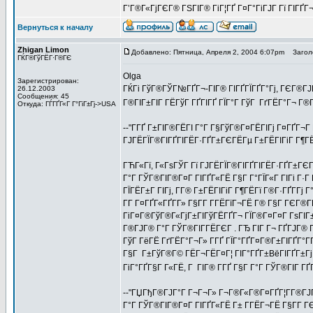
Г’Г®Г«ГјГЄГ® ГЅГІГ® ГіГ¦ГҐ Г¤Г°ГіГЈГ Гї ГІГҐ
Вернуться к началу
Zhigan Limon
Добавлено: Пятница, Апреля 2, 2004 6:07pm
Заголо
ГЌГ®ГўГЁГ·Г®ГЄ
Olga
Зарегистрирован:
ГЌГі ГўГ®ГЎГ№ГҐГ¬-ГІГ® ГІГҐГЇГҐГ°Гј, ГЄГ®ГЈГ
26.12.2003
Сообщения: 45
Г®ГІГ±ГІГ ГЁГўГ ГҐГІГҐ ГЇГ°Г ГўГ ГґГЁГ°Г¬ Г®ГІ
Откуда: ГЃГҐГ«Г Г°ГіГ±Гј->USA
--"Г­ГҐ Г±ГІГ®ГЁГІ Г°Г Г§ГўГ®Г¤ГЁГІГј Г¤ГҐГ¬
ГЈГЁГЇГ®ГІГҐГІГЁГ·ГҐГ±ГЄГЁГµ Г±ГЁГІГіГ Г¶ГЁ
ГЋГ«Гї, Г«ГѕГЎГ Гї ГЈГЁГЇГ®ГІГҐГІГЁГ·ГҐГ±ГЄГ 
Г°Г ГЎГ®ГІГ®Г¤Г ГІГҐГ«ГЁ Г§Г Г°ГЇГ«Г ГІГі Г·Г Г±
ГЇГЁГ±Г ГІГј, Г­Г® Г±ГЁГІГіГ Г¶ГЁГї Г®Г·ГҐГ­Гј Г
Г­Г Г¤ГҐГ«ГҐГ­Г» Г§Г­Г Г­ГЁГїГ¬ГЁ Г® Г§Г ГЄГ
ГіГ¤Г®ГўГ®Г«ГјГ±ГІГўГЁГҐГ¬ ГЇГ®Г¤Г¤Г ГѕГІГ±Гї
Г®ГЈГ® Г°Г ГЎГ®ГІГ­ГЁГЄГ . ГЂ ГІГ Г¬ ГҐГЈГ® Г
ГўГ ГёГЁ ГґГЁГ°Г¬Г» Г­ГҐ ГЇГ°ГҐГ¤Г®Г±ГІГҐГ°ГҐ
Г§Г Г±ГўГ®Г© ГЁГ¬ГЁГ¤Г¦ ГІГ°ГҐГ±ВёГІГҐГ±Гј,
ГіГ°ГҐГ§Г Г«ГЁ, Г ГІГ® Г­ГҐ Г§Г Г°Г ГЎГ®ГІГ ГҐГ
--"ГЏГђГ®ГЈГ°Г Г¬Г¬Г» Г¬Г®Г«Г®Г¤ГҐГ¦Г­Г®ГЈГ
Г°Г ГЎГ®ГІГ®Г¤Г ГІГҐГ«ГЁ Г± Г­ГЁГ¬ГЁ Г§Г­Г ГЄГ