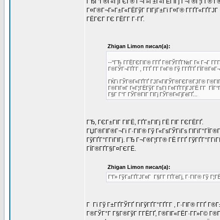
ГЂГ’Г®Г«ГјГЄГ® Г¬Г»Г±Г«ГЁГІГј Г¬Г®Г¦Г­Г® Г® 
Г¤Г®Г¬Г»Г±Г«ГЁГўГ ГІГјГ±Гї Г¤Г® Г­ГҐГ«ГҐГЈГ Г
ГЁГЄГ ГЄ ГЁГ­Г Г·ГҐ.
Zhigan Limon писал(а):
--"ГЂ Г­ГЁГЄГІГ® Г­ГҐ Г®ГЎГҐГ№Г Г« Г¬Г Г­Г­
Г®ГЎГ¬ГҐГ­Г , Г­ГҐ Г­Г Г¤Г® Гў Г­ГҐГҐ ГЇГ®Г¤
ГЌГі ГЎГ®Г«ГҐГҐ ГЈГ«ГіГЎГ®ГЄГ®ГЈГ® Г®ГІГўГҐ
Г®ГІГ¤Г Г«Г¦ГЁГўГ ГѕГІ Г¤ГҐГ­ГјГЈГЁ Г­Г ГЇГ°
Г§Г Г°Г ГЎГ®ГІГ ГІГј ГЎГ®Г«ГјГёГҐ...
ГЂ, ГЄГ±ГІГ ГІГЁ, ГҐГ±ГІГј ГЁ ГІГ ГЄГЁГҐ.
ГЏГ®ГІГ®Г¬Гі Г·ГІГ® Гў Г«ГѕГЎГіГѕ ГІГіГ°ГЇГ®Г
ГўГҐГ°Г­ГіГІГј. ГЂ Г¬Г®Г¦Г­Г® ГЁ Г­ГҐ ГўГҐГ°Г­Гі
ГЇГ®ГҐГ§Г¤ГЄГЁ.
Zhigan Limon писал(а):
Г’Г» ГўГ±ГҐГЈГ¤Г Г§Г­Г ГҐГёГј, Г·ГІГ® Гў Г¦Г
Г Гї Гў Г±ГҐГЎГҐ ГіГўГҐГ°ГҐГ­Г , Г·ГІГ® Г­ГҐ Г
Г®ГЎГ°Г Г§Г®ГўГ Г­ГЁГҐ, Г®ГІГ«ГЁГ·Г­Г»Г© Г®ГЇГ