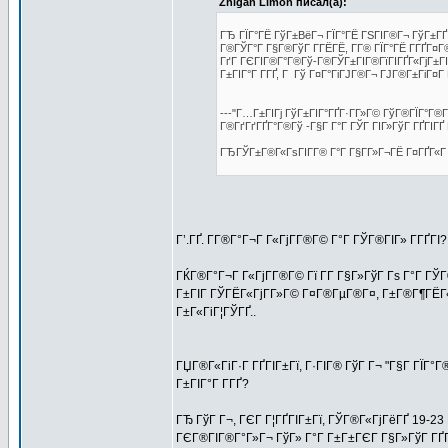
Zhigan Limon писал(а):
ГЂ ГЇГ°ГЁ ГўГ±ВёГ¬ ГЇГ°ГЁ ГЅГІГ®Г¬ ГўГ±ГҐ Г
Г®ГЎГ°Г Г§Г®ГўГ Г­ГЁГЁ, Г­Г® ГЇГ°ГЁ Г­ГҐГ
ГґГ ГЄГІГ®Г°Г®Гў-Г®ГЎГ±ГІГ®ГїГІГҐГ«ГјГ±ГІГ
Г±ГІГ°Г Г­ГҐ, Г Гў Г¤Г°ГіГЈГ®Г¬ ГЈГ®Г±ГіГ¤Г 
---"Г…Г±ГІГј ГўГ±ГІГ°ГҐГ·Г­Г»Г© ГўГ®ГЇГ°Г®Г
Г®ГґГґГҐГ°Г®Гў -Г§Г Г°Г ГЎГ ГІГ»ГўГ ГҐГІГҐ 
ГЂГЎГ±Г®Г«ГѕГІГ­Г® Г°Г Г§Г­Г»Г¬ГЁ Г¤ГҐГ«Г
Г’.ГҐ. Г­Г®Г°Г¬Г Г«ГјГ­Г®Г© Г°Г ГЎГ®ГІГ» Г­ГҐГІ?
ГЌГ®Г°Г¬Г Г«ГјГ­Г®Г© Гї Г­Г Г§Г»ГўГ Гѕ Г°Г ГЎ
Г±ГІГ ГЎГЁГ«ГјГ­Г»Г© Г¤Г®ГµГ®Г¤, Г±Г®Г¶ГЁГ«Гј
Г±Г«ГіГ¦ГЎГҐ..
ГЏГ®Г«ГіГ·Г ГҐГІГ±Гї, Г·ГІГ® ГўГ Г¬ "Г§Г ГЇГ°
Г±ГІГ°Г Г­ГҐ?
ГЂ ГўГ Г¬, ГЄГ Г¦ГҐГІГ±Гї, ГЎГ®Г«ГјГёГҐ 19-23 Г
ГЄГ®ГІГ®Г°Г»Г¬ ГўГ» Г°Г Г±Г±ГЄГ Г§Г»ГўГ ГҐГ