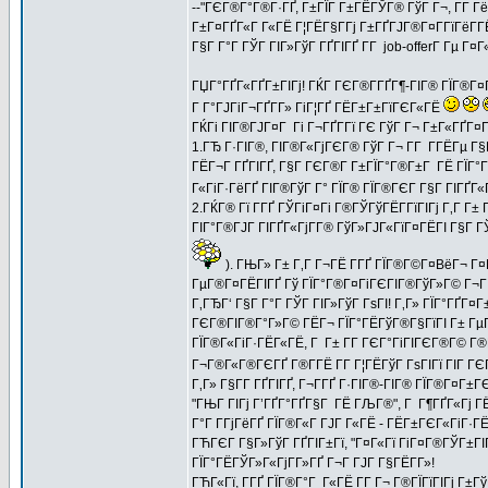
--"ГЄГ®Г°Г®Г·ГҐ, Г±ГЇГ Г±ГЁГЎГ® ГўГ Г¬, Г­Г 
Г±Г¤ГҐГ«Г Г«ГЁ Г¦ГЁГ§Г­Гј Г±ГҐГЈГ®Г¤Г­ГїГёГ­
Г§Г Г°Г ГЎГ ГІГ»ГўГ ГҐГІГҐ Г­Г job-offerГ Гµ Г¤Г«
ГЏГ°ГҐГ«ГҐГ±ГІГј! ГЌГ ГЄГ®Г­ГҐГ¶-ГІГ® ГЇГ®Г¤Г
Г Г°ГЈГіГ¬ГҐГ­Г» ГіГ¦ГҐ ГЁГ±Г±ГїГЄГ«ГЁ
ГЌГі ГІГ®ГЈГ¤Г Гі Г¬ГҐГ­Гї ГЄ ГўГ Г¬ Г±Г«ГҐГ
1.ГЂ Г·ГІГ®, ГІГ®Г«ГјГЄГ® ГўГ Г¬ Г­Г Г­ГЁГµ Г
ГЁГ¬Г ГҐГІГҐ, Г§Г ГЄГ®Г­ Г±ГЇГ°Г®Г±Г ГЁ ГЇГ°ГҐГ
Г«ГіГ·ГёГҐ ГІГ®ГўГ Г° ГЇГ® ГЇГ®ГЄГ Г§Г ГІГҐГ«Г
2.ГЌГ® Гї Г­ГҐ ГЎГіГ¤Гі Г®ГЎГўГЁГ­ГїГІГј Г‚Г Г± 
ГІГ°Г®ГЈГ ГІГҐГ«ГјГ­Г® ГўГ»ГЈГ«ГїГ¤ГЁГІ Г§Г 
). ГЊГ» Г± Г‚Г Г¬ГЁ Г­ГҐ ГЇГ®Г©Г¤ВёГ¬ Г
ГµГ®Г¤ГЁГІГҐ Гў ГЇГ°Г®Г¤ГіГЄГІГ®ГўГ»Г© Г¬Г 
Г‚ГЂГ‘ Г§Г Г°Г ГЎГ ГІГ»ГўГ ГѕГІ! Г‚Г» ГЇГ°ГҐГ
ГЄГ®ГІГ®Г°Г»Г© ГЁГ¬ ГЇГ°ГЁГўГ®Г§ГїГІ Г± ГµГ«
ГЇГ®Г«ГіГ·ГЁГ«ГЁ, Г Г± Г­Г ГЄГ°ГіГІГЄГ®Г© Г®
Г¬Г®Г«Г®ГЄГҐ Г®Г­ГЁ Г­Г Г¦ГЁГўГ ГѕГІГї ГІГ ГЄГ
Г‚Г» Г§Г­Г ГҐГІГҐ, Г¬Г­ГҐ Г·ГІГ®-ГІГ® ГЇГ®Г¤Г
"ГЊГ ГІГј Г’ГҐГ°ГҐГ§Г ГЁ ГЉГ®", Г Г¶ГҐГ«Гј ГЁ
Г°Г Г­ГјГёГҐ ГЇГ®Г«Г ГЈГ Г«ГЁ - ГЁГ±ГЄГ«ГіГ·
ГЋГЄГ Г§Г»ГўГ ГҐГІГ±Гї, "Г¤Г«Гї ГіГ¤Г®ГЎГ±ГІ
ГЇГ°ГЁГЎГ»Г«ГјГ­Г»ГҐ Г¬Г ГЈГ Г§ГЁГ­Г»!
ГЋГ«Гї, Г­ГҐ ГЇГ®Г°Г Г«ГЁ Г­Г Г¬ Г®ГЇГїГІГј Г±