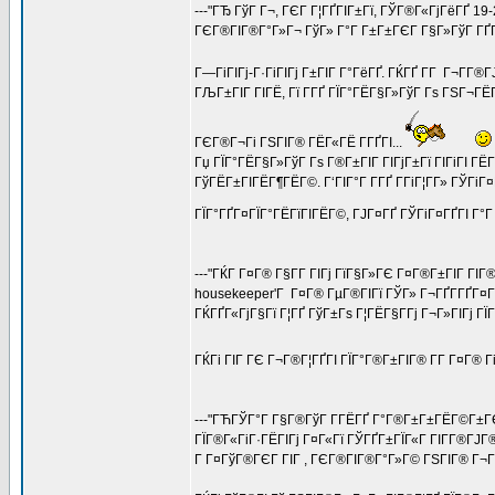
---"ГЂ ГўГ Г¬, ГЄГ Г¦ГҐГІГ±Гї, ГЎГ®Г«ГјГёГҐ 19-2
ГЄГ®ГІГ®Г°Г»Г¬ ГўГ» Г°Г Г±Г±ГЄГ Г§Г»ГўГ ГҐГ
Г—ГіГІГј-Г·ГіГІГј Г±ГІГ Г°ГёГҐ. ГЌГҐ Г­Г Г¬Г­Г®Г
ГЉГ±ГІГ ГІГЁ, Гї Г­ГҐ ГЇГ°ГЁГ§Г»ГўГ Гѕ ГЅГ¬ГЁГ
ГЄГ®Г¬Гі ГЅГІГ® ГЁГ«ГЁ Г­ГҐГІ...
Гџ ГЇГ°ГЁГ§Г»ГўГ Гѕ Г®Г±ГІГ ГІГјГ±Гї ГІГіГІ ГЁ
ГўГЁГ±ГІГЁГ¶ГЁГ©. Г‘ГІГ°Г Г­ГҐ Г­ГіГ¦Г­Г» ГЎГі
ГЇГ°ГҐГ¤ГЇГ°ГЁГїГІГЁГ©, ГЈГ¤ГҐ ГЎГіГ¤ГҐГІ Г°
---"ГЌГ Г¤Г® Г§Г­Г ГІГј ГїГ§Г»ГЄ Г¤Г®Г±ГІГ ГІ
housekeeper'Г Г¤Г® ГµГ®ГІГї ГЎГ» Г¬ГҐГ­ГҐГ¤Г¦
ГЌГҐГ«ГјГ§Гї Г¦ГҐ ГўГ±Гѕ Г¦ГЁГ§Г­Гј Г¬Г»ГІГј Г
ГЌГі ГІГ ГЄ Г¬Г®Г¦ГҐГІ ГЇГ°Г®Г±ГІГ® Г­Г Г¤Г® 
---"ГЋГЎГ°Г Г§Г®ГўГ Г­ГЁГҐ Г°Г®Г±Г±ГЁГ©Г±ГЄГ®
ГЇГ®Г«ГіГ·ГЁГІГј Г¤Г«Гї ГЎГҐГ±ГЇГ«Г ГІГ­Г®ГЈГ® 
Г Г¤ГўГ®ГЄГ ГІГ , ГЄГ®ГІГ®Г°Г»Г© ГЅГІГ® Г¬Г®Г¦