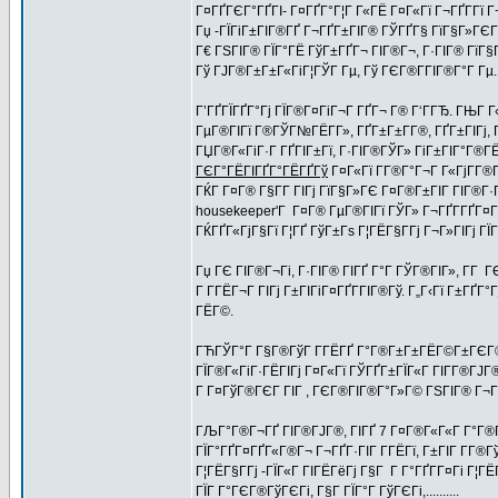
Г¤ГҐГЄГ°ГҐГІ- Г¤ГҐГ°Г¦Г Г«ГЁ Г¤Г«Гї Г¬ГҐГ­Гї 
Гџ -ГЇГіГ±ГІГ®ГҐ Г¬ГҐГ±ГІГ® ГЎГҐГ§ ГїГ§Г»ГЄГ 
Г€ ГЅГІГ® ГЇГ°ГЁ ГўГ±ГҐГ¬ ГІГ®Г¬, Г·ГІГ® ГїГ§Г»
Гў ГЈГ®Г±Г±Г«ГіГ¦ГЎГ Гµ, Гў ГЄГ®Г­ГІГ®Г°Г Гµ
Г’ГҐГЇГҐГ°Гј ГЇГ®Г¤ГіГ¬Г ГҐГ¬ Г® Г‘ГГЂ. ГЊГ 
ГµГ®ГІГї Г®ГЎГ№ГЁГ­Г», ГҐГ±Г±Г­Г®, ГҐГ±ГІГј
ГЏГ®Г«ГіГ·Г ГҐГІГ±Гї, Г·ГІГ®ГЎГ» ГіГ±ГІГ°Г®ГЁ
ГЄГ°ГЁГІГҐГ°ГЁГҐГў
Г¤Г«Гї Г­Г®Г°Г¬Г Г«ГјГ­Г®Г
ГЌГ Г¤Г® Г§Г­Г ГІГј ГїГ§Г»ГЄ Г¤Г®Г±ГІГ ГІГ®Г
housekeeper'Г Г¤Г® ГµГ®ГІГї ГЎГ» Г¬ГҐГ­ГҐГ¤Г¦
ГЌГҐГ«ГјГ§Гї Г¦ГҐ ГўГ±Гѕ Г¦ГЁГ§Г­Гј Г¬Г»ГІГј 
Гџ ГЄ ГІГ®Г¬Гі, Г·ГІГ® ГІГҐ Г°Г ГЎГ®ГІГ», Г­Г Г
Г Г­ГЁГ¬Г ГІГј Г±ГІГіГ¤ГҐГ­ГІГ®Гў. Г„Г‹Гї Г±ГҐ
ГЁГ©.
ГЋГЎГ°Г Г§Г®ГўГ Г­ГЁГҐ Г°Г®Г±Г±ГЁГ©Г±ГЄГ®ГҐ 
ГЇГ®Г«ГіГ·ГЁГІГј Г¤Г«Гї ГЎГҐГ±ГЇГ«Г ГІГ­Г®ГЈГ® 
Г Г¤ГўГ®ГЄГ ГІГ , ГЄГ®ГІГ®Г°Г»Г© ГЅГІГ® Г¬Г®Г¦
ГЉГ°Г®Г¬ГҐ ГІГ®ГЈГ®, ГІГҐ 7 Г¤Г®Г«Г«Г Г°Г®Гў
ГЇГ°ГҐГ¤ГҐГ«Г®Г¬ Г¬ГҐГ·ГІГ Г­ГЁГї, Г±ГІГ Г­Г®Г
Г¦ГЁГ§Г­Гј -ГЇГ«Г ГІГЁГёГј Г§Г Г Г°ГҐГ­Г¤Гі Г¦
ГЇГ Г°ГЄГ®ГўГЄГі, Г§Г ГЇГ°Г ГўГЄГі,..........