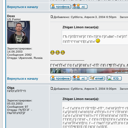
Вернуться к началу
Doxx
Добавлено: Суббота, Апреля 3, 2004 6:50pm
Заголо
US Patriot
Zhigan Limon писал(а):
ГЂ ГўГЁГ­Г®ГўГ ГІГ» ГўГ® ГўГ±ВёГ¬ Г¤ГўГҐ Г
ГІГҐГ°Г°Г®Г°ГЁГ±ГІГ»!
Зарегистрирован:
14.06.2003
Сообщения: 2082
Откуда: Ulyanovsk, Russia
_________________
Г‘Г¤ГҐГ«Г Г© Г±ГўГ®Гѕ Г¬ГҐГ·ГІГі Г¶ГҐГ«ГјГѕ. 
Вернуться к началу
Olga
Добавлено: Суббота, Апреля 3, 2004 9:00pm
Заголо
ГќГЄГ±ГЇГҐГ°ГІ
Zhigan Limon писал(а):
Зарегистрирован:
05.03.2003
Сообщения: 97
Г—Г Г±ГІГ® Г­Г ГЇГ°ГЁГ¬ГҐГ°, Г¤Г®ГўГҐГ°Г·ГЁ
Откуда: ГђГЁГЈГ -
Г±ГўГ®ГЁ Г¤Г®ГЄГіГ¬ГҐГ­ГІГ» Гі Г°Г ГЎГ®ГІГ®
ГЊГ®Г±ГЄГўГ
Г±Г® Г±ГІГ®Г°Г®Г­Г» Г°Г ГЎГ®ГІГ®Г¤Г ГІГҐГ
Г‘ГіГІГј Гў ГІГ®Г¬, Г·ГІГ® Г­ГЁГЄГІГ® Г±ГІГі
Г±Г®ГЎГ»ГІГЁГ©. Г—Г Г№ГҐ ГўГ±ГҐГЈГ® ГЈГ°
ГѓГ°ГҐГ¶ГЁГЁ ГЁ Г€ГІГ Г«ГЁГЁ.