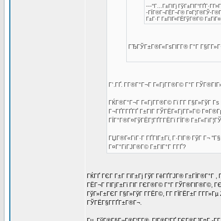
---"Г…Г±ГІГј ГўГ±ГІГ°ГҐГ·Г­Г»
-ГЇГ®Г¬ГЁГ¬Г® Г¤Г¦Г®ГЎ-Г®ГґГ
Г±Г·Г Г±ГІГ«ГЁГўГ®Г© Г±ГіГ¤
ГЂГЎГ±Г®Г«ГѕГІГ­Г® Г°Г Г§Г­Г»Г
Г’.ГҐ. Г­Г®Г°Г¬Г Г«ГјГ­Г®Г© Г°Г ГЎГ®ГІГ»
ГЌГ®Г°Г¬Г Г«ГјГ­Г®Г© Гї Г­Г Г§Г»ГўГ Г
Г¬ГҐГ­ГҐГҐ Г±ГІГ ГЎГЁГ«ГјГ­Г»Г© Г¤Г®Гµ
ГЇГ°Г®Г¤ГўГЁГ¦ГҐГ­ГЁГї ГЇГ® Г±Г«ГіГ¦ГЎ
ГЏГ®Г«ГіГ·Г ГҐГІГ±Гї, Г·ГІГ® ГўГ Г¬ "Г
Г¤Г°ГіГЈГ®Г© Г±ГІГ°Г Г­ГҐ?
ГЌГҐ ГЄГ Г±Г ГїГ±Гј ГўГ ГёГҐГЈГ® Г±ГЇГ®Г°Г , Г
ГЁГ¬Г ГІГјГ±Гї ГІГ ГЄГ®Г© Г°Г ГЎГ®ГІГ®Г©, ГЄГ
ГўГ»Г±ГЄГ Г§Г»ГўГ Г­ГЁГ©, Г­Г ГЇГЁГ±Г Г­Г­Г»Гµ
ГЎГЁГ§Г­ГҐГ±Г®Г¬.
Гџ, ГўГ®Г§Г¬Г®Г¦Г­Г®, ГІГ®Г¦ГҐ ГЄГ®ГЈГ¤Г -Г­Г