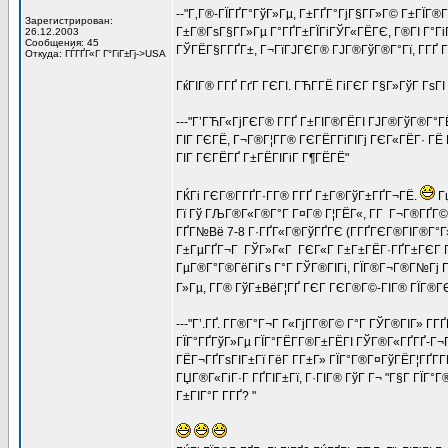
--"Г‚Г®-ГЇГҐГ°ГўГ»Гµ, Г±ГҐГ°ГјГ§Г­Г»Г© Г±ГЇГ®
Зарегистрирован:
Г±Г®ГѕГ§Г­Г»Гµ Г°ГҐГ±ГЇГіГЎГ«ГЁГЄ, Г®ГІ Г°ГіГ
26.12.2003
Сообщения: 45
ГЎГЁГ§Г­ГҐГ±, Г¬ГїГЈГЄГ® ГЈГ®ГўГ®Г°Гї, Г­ГҐ Г
Откуда: ГЃГҐГ«Г Г°ГіГ±Гј->USA
ГќГІГ® Г­ГҐ ГґГ ГЄГІ. ГЋГ­ГЁ ГіГЄГ Г§Г»ГўГ ГѕГ
---"Г’ГЋГ«ГјГЄГ® Г­ГҐ Г±ГІГ®ГЁГІ ГЈГ®ГўГ®Г°ГЁ
ГІГ ГЄГЁ, Г¬Г®Г¦Г­Г® ГЄГЁГ­ГіГІГј ГЄГ«ГЁГ· Г
ГІГ ГЄГЁГҐ Г±ГЁГІГіГ Г¶ГЁГЁ"
ГЌГі ГЄГ®Г­ГҐГ·Г­Г® Г­ГҐ Г±Г®ГўГ±ГҐГ¬ГЁ.
Гџ
Гї Гў ГЉГ®Г«Г®Г°Г Г¤Г® Г¦ГЁГ«, Г­Г Г¬Г®ГҐГ© Г
ГҐГ№Вё 7-8 Г·ГҐГ«Г®ГўГҐГЄ (Г­ГҐГЄГ®ГІГ®Г°Г»
Г±ГµГҐГ¬Г ГЎГ»Г«Г ГЄГ«Г Г±Г±ГЁГ·ГҐГ±ГЄГ Гї. 
ГµГ®Г°Г®ГёГіГѕ Г°Г ГЎГ®ГІГі, ГЇГ®Г¬Г®Г№Гј Гў 
Г»Гµ, Г­Г® ГўГ±ВёГ¦ГҐ ГЄГ ГЄГ®Г©-ГІГ® ГЇГ®ГЄ
---"Г’.ГҐ. Г­Г®Г°Г¬Г Г«ГјГ­Г®Г© Г°Г ГЎГ®ГІГ» Г­
ГЇГ°ГҐГўГ»Гµ ГЇГ°ГЁГ­Г®Г±ГЁГІ ГЎГ®Г«ГҐГҐ-Г¬Г
ГЁГ¬ГҐГѕГІГ±Гї ГёГ Г­Г±Г» ГЇГ°Г®Г¤ГўГЁГ¦ГҐГ­ГЁ
ГЏГ®Г«ГіГ·Г ГҐГІГ±Гї, Г·ГІГ® ГўГ Г¬ "Г§Г ГЇГ°
Г±ГІГ°Г Г­ГҐ? "