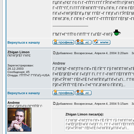
ГЏГіГ±ГЄГ Г© Гі Г¬ГҐГ­Гї Г­ГҐ ГЎГіГ¤ГҐГІ ГўГ®Г
Г¬ГҐГ°ГҐ, Гї Г­ГҐ ГЇГ®ГІГҐГ°ГїГѕ ГІГ®, Г·ГІГ® 
ГіГ±Г«Г®ГўГЁГїГµ Г§Г Г­ГЁГ¬Г ГІГјГ±Гї ГЎГЁГ§Г
ГІГ®ГЈГ®, Г·ГІГ® Г¬Г®ГҐ Г¬Г­ГҐГ­ГЁГҐ ГЁГ§Г¬Г
_________________
ГЂГ­Г¤Г°ГҐГ© ГѓГҐГ°Г Г±ГЁГ¬Г®Гў
Вернуться к началу
Zhigan Limon
Добавлено: Воскресенье, Апреля 4, 2004 3:20am
За
ГЌГ®ГўГЁГ·Г®ГЄ
Andrew
Зарегистрирован:
Г‚Г®Г§Г¬Г®Г¦Г­Г® ГІГ» ГЁ ГЇГ°Г Гў Г®ГІГ­Г®Г±Г
26.12.2003
Сообщения: 45
Г¤ГЁГўГЁГ¤ГіГ Г«ГјГ­Г Гї. Г‘Г Г¬Г®ГҐ ГЁГ­ГІГҐГ°
Откуда: ГЃГҐГ«Г Г°ГіГ±Гј->USA
ГўГ»ГЎГ®Г° ГЁГ«ГЁ Г«Г®ГЇГіГµГ­ГіГ«Г±Гї... Г’
ГўГ»ГЎГҐГ°ГЁ ГІГ» Г¤Г°ГіГЈГ®Г© ГЇГіГІГј...
Вернуться к началу
Andrew
Добавлено: Воскресенье, Апреля 4, 2004 5:15am
За
ГѓГ«Г ГўГ­Г»Г© ГІГ°ГҐГЇГ Г·
Zhigan Limon писал(а):
Г‚Г®Г§Г¬Г®Г¦Г­Г® ГІГ» ГЁ ГЇГ°Г Гў Г®ГІГ­Г®Г
Г¤ГЁГўГЁГ¤ГіГ Г«ГјГ­Г Гї. Г‘Г Г¬Г®ГҐ ГЁГ­ГІГҐ
ГўГ»ГЎГ®Г° ГЁГ«ГЁ Г«Г®ГЇГіГµГ­ГіГ«Г±Гї...