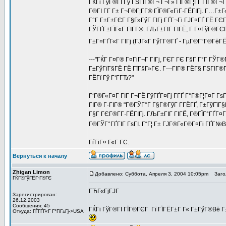
ГЌГі ГўГ®ГІ Гў ГЅГІГ®Г¬ Г¬Г» ГІГ®Г¦ГҐ ГЇГ®Г¬Г
Г®ГІ Г­Г Г± Г¬Г®Г¦Г­Г® ГЇГ®Г«ГіГ·ГЁГІГј. Г…Г
Г°Г Г±Г±ГЄГ Г§Г»ГўГ ГІГј ГҐГ¬Гі ГЈГ¤ГҐ ГЁ ГЄГ
ГЎГҐГ±ГЇГ«Г ГІГ­Г®. ГЉГ±ГІГ ГІГЁ, Г Г¤ГўГ®ГЄГ
Г±Г¤ГҐГ«Г ГІГј (ГЈГ«Г ГўГ­Г®ГҐ - ГµГ®Г°Г®ГёГЁ
---"ГЌГ Г¤Г® Г¤ГіГ¬Г ГІГј, ГЄГ ГЄ Г§Г Г°Г ГЎГ
Г±ГўГїГ§ГЁ ГЁ ГїГ§Г»ГЄ. Г—ГІГ® ГЁГ§ ГЅГІГ®ГЈ
ГЁГї Гў Г‘ГГЂ?"
Г‘Г®Г«Г¤Г ГІГ Г¬ГЁ ГўГҐГ¤Гј Г­ГҐ Г°Г®Г¦Г¤Г ГѕГ
ГІГ® Г·ГІГ® "Г®ГЎГ°Г Г§Г®ГўГ Г­ГЁГҐ, Г±ГўГїГ§
Г§Г ГЄГ®Г­Г·ГЁГІГј. ГЉГ±ГІГ ГІГЁ, Г®ГЇГ°ГҐГ¤ГҐ
Г®ГЎГ°ГҐГІГ ГѕГІ. Г“Г¦ Г± ГЈГ®Г«Г®Г¤Гі ГҐГ№Вё
ГѓГіГ¤ Г«Г ГЄ.
Вернуться к началу
Zhigan Limon
Добавлено: Суббота, Апреля 3, 2004 10:05pm
Загол
ГЌГ®ГўГЁГ·Г®ГЄ
ГЋГ«ГјГЈГ
Зарегистрирован:
26.12.2003
Сообщения: 45
ГЌГі ГўГ®ГІ ГЇГ®ГЄГ Гї ГЇГЁГ±Г Г« Г±ГўГ®Вё Г±
Откуда: ГЃГҐГ«Г Г°ГіГ±Гј->USA