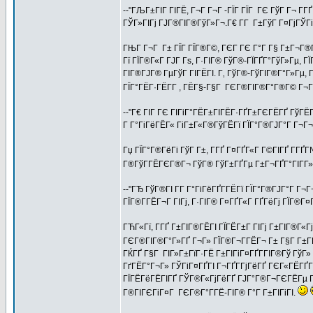
--"ГЉГ±ГІГ ГІГЁ, Г¬Г Г¬Г -ГЇГ ГЇГ ГЄ ГўГ Г¬ Г­ГҐ
ГЎГ»ГІГј ГЈГ®ГІГ®ГўГ»Г¬.Г€ Г­Г Г±ГўГ Г¤ГјГЎГі 
ГЊГ Г¬Г Г± ГЇГ ГЇГ®Г©, ГЄГ ГЄ Г°Г Г§ Г±Г¬Г®ГЈ
Гї ГЇГ®Г«Г ГЈГ Гѕ, Г·ГІГ® ГўГ®-ГЇГҐГ°ГўГ»Гµ, 
ГІГ®ГЈГ® ГµГўГ ГІГЁГІ. Г‚ ГўГ®-ГўГІГ®Г°Г»Гµ, Г
ГЇГ°ГЁГ·ГЁГ­Г , ГЁГ§-Г§Г ГЄГ®ГІГ®Г°Г®Г© Г¬
--"Г€ ГІГ ГЄ ГІГіГ°ГЁГ±ГІГЁГ·ГҐГ±ГЄГЁГҐ ГўГЁГ
Г Г°ГіГёГЁГ« ГіГ±Г«Г®ГўГЁГї ГЇГ°Г®ГЈГ°Г Г¬Г¬
Гџ ГЇГ°Г®ГёГі ГўГ Г±, Г­ГҐ Г¤ГҐГ«Г Г©ГІГҐ Г­ГҐ
Г®ГўГ­ГЁГЄГ®Г¬ ГўГ® ГўГ±ГҐГµ Г±Г¬ГҐГ°ГІГ­Г»Гµ
--"ГЂ ГўГ®ГІ Г­Г Г°ГіГёГҐГ­ГЁГї ГЇГ°Г®ГЈГ°Г Г¬Г
ГЇГ®Г­ГЁГ¬Г ГІГј, Г·ГІГ® Г¤ГҐГ«Г ГҐГёГј ГЇГ®Г¤
ГЋГ«Гї, Г­ГҐ Г±ГІГ®ГЁГІ ГЇГЁГ±Г ГІГј Г±ГІГ®Г«Г
ГЄГ®ГІГ®Г°Г»ГҐ Г¬Г» ГЇГ®Г¬Г­ГЁГ¬ Г± Г§Г Г±
ГЌГҐ Г§Г ГІГ»Г±ГїГ·ГЁ Г±ГІГіГ¤ГҐГ­ГІГ®Гў ГўГ»
ГґГЁГ°Г¬Г» ГЎГіГ¤ГҐГІ Г¬ГҐГ­ГјГёГҐ ГЄГ«ГЁГҐГ
ГЇГЁГёГЁГІГҐ ГЎГ®Г«ГјГёГҐ ГЈГ°Г®Г¬ГЄГЁГµ Г±Г
Г®ГІГЄГіГ¤Г ГЄГ®Г°Г­ГЁ-ГІГ® Г°Г Г±ГІГіГІ.