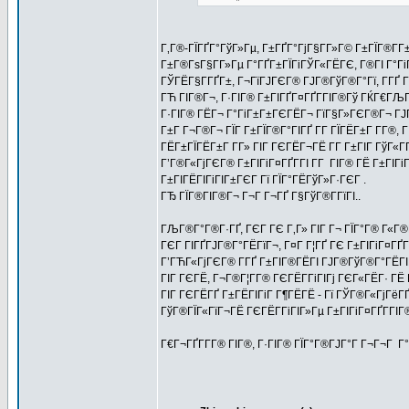
Г‚Г®-ГЇГҐГ°ГўГ»Гµ, Г±ГҐГ°ГјГ§Г­Г»Г© Г±ГЇГ®Г­Г
Г±Г®ГѕГ§Г­Г»Гµ Г°ГҐГ±ГЇГіГЎГ«ГЁГЄ, Г®ГІ Г°ГіГ
ГЎГЁГ§Г­ГҐГ±, Г¬ГїГЈГЄГ® ГЈГ®ГўГ®Г°Гї, Г­ГҐ Г
ГЋ ГІГ®Г¬, Г·ГІГ® Г±ГІГҐГ¤ГҐГ­ГІГ®Гў ГЌГ€ГЉГ
Г·ГІГ® ГЁГ¬ Г°ГіГ±Г±ГЄГЁГ¬ ГїГ§Г»ГЄГ®Г¬ ГЈГ®
Г±Г Г¬Г®Г¬ ГЇГ Г±ГЇГ®Г°ГІГҐ Г­Г ГЇГЁГ±Г Г­Г®, 
ГЁГ±ГЇГЁГ±Г Г­Г» ГІГ ГЄГЁГ¬ГЁ Г­Г Г±ГІГ ГўГ«Г
Г’Г®Г«ГјГЄГ® Г±ГІГіГ¤ГҐГ­ГІ Г­Г ГІГ® ГЁ Г±ГІГіГ
Г±ГІГЁГІГіГІГ±ГЄГ Гї ГЇГ°ГЁГўГ»Г·ГЄГ .
ГЂ ГЇГ®ГІГ®Г¬ Г¬Г Г¬ГҐ Г§ГўГ®Г­ГїГІ..
ГЉГ®Г°Г®Г·ГҐ, ГЄГ ГЄ Г‚Г» ГІГ Г¬ ГЇГ°Г® Г«Г
ГЄГ ГІГҐГЈГ®Г°ГЁГїГ¬, Г¤Г Г¦ГҐ ГЄ Г±ГІГіГ¤ГҐГ
Г’ГЋГ«ГјГЄГ® Г­ГҐ Г±ГІГ®ГЁГІ ГЈГ®ГўГ®Г°ГЁГІГј
ГІГ ГЄГЁ, Г¬Г®Г¦Г­Г® ГЄГЁГ­ГіГІГј ГЄГ«ГЁГ· Г
ГІГ ГЄГЁГҐ Г±ГЁГІГіГ Г¶ГЁГЁ - Гї ГЎГ®Г«ГјГёГ
ГўГ®ГЇГ«ГїГ¬ГЁ ГЄГЁГ­ГіГІГ»Гµ Г±ГІГіГ¤ГҐГ­ГІ
Г€Г¬ГҐГ­Г­Г® ГІГ®, Г·ГІГ® ГЇГ°Г®ГЈГ°Г Г¬Г¬Г Г