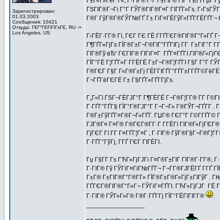
Г±Г«Г»ГёГ Г«, Г·ГІГ® Г·Г Г±ГІГ® ГЇГ°ГЁГҐГµГ Гў Г
ГЅГІГ®Г¬Гі Г°Г ГЎГ®ГІГ®Г¤Г ГІГҐГ«Гѕ. Г‹ГѕГЎГ®
Зарегистрирован:
01.03.2003
Г®Г­ ГўГ®Г®ГЎГ№ГҐ Г± ГіГ¤ГЁГўГ«ГҐГ­ГЁГҐГ¬ Гі
Сообщения: 10421
Откуда: Г€Г°ГЄГіГІГ±ГЄ, RU ->
Los Angeles, US
Г‹ГЁГ·Г­Г® Гї, ГЄГ ГЄ ГЁ Г­ГҐГЄГ®ГІГ®Г°Г»ГҐ 
Г¶ГҐГ«ГјГѕ ГЇГ®Г±Г¬Г®ГІГ°ГҐГІГј Г­Г Г±ГІГ°Г Г­Гі
ГІГ®Гў вЂ“ ГЄГІГ® ГІГіГ¤Г ГҐГ¤ГҐГІ
ГІГ®Г«ГјГ
ГЇГ°ГЁ Г¦ГҐГ«Г Г­ГЁГЁ Г±Г¬Г®Г¦ГҐГІ Г§Г Г°Г ГЎ
Г®ГЄГ Г§Г Г«Г®Г±Гј ГЁГ­ГІГҐГ°ГҐГ±Г­ГҐГ©ГёГЁГ¬
Г¬ГҐГёГЄГЁ Г± Г§ГҐГ«ГҐГ­ГјГѕ.
Г„Г«Гї ГЅГ¬ГЁГЈГ°Г Г¶ГЁГЁ Г¬Г®Г¦Г­Г® Г­Г Г©ГІГ
Г·ГҐГ°ГҐГ§ ГЇГ°Г®ГЈГ°Г Г¬Г¬Г» Г®ГЎГ¬ГҐГ­Г . Г
Г®Г±ГўГҐГ¤Г®Г¬Г«ГҐГ­. ГЏГ® ГЄГ°Г Г©Г­ГҐГ© Г¬Г
ГЈГ®Г¤ Г¤Г® Г®ГЄГ®Г­Г·Г Г­ГЁГї ГІГ®Г«ГјГЄГ® Г
ГјГЄГ Гї Г­Г Г¤ГҐГ¦Г¤Г , Г·ГІГ® ГўГ®Г§Г¬Г®Г¦Г­Г
Г·ГҐГ°ГўГј, Г­ГҐ ГЄГ ГІГЁГІ.
Гџ Г§Г­Г Гѕ ГЋГ«ГјГЈГі Г¤Г®Г±ГІГ ГІГ®Г·Г­Г®, Г
Г·ГІГ® Гў ГЎГіГ¤ГіГ№ГҐГ¬ Г¬Г­Г®ГЈГЁГҐ Г­ГҐ Г
Г±Г® Г±ГІГ®Г°Г®Г­Г» ГЇГ®Г±Г®Г«ГјГ±ГІГўГ . ГЊГ
ГҐГЄГ®ГІГ®Г°Г»Г¬ ГЎГіГ¤ГҐГІ. ГЋГ«ГјГЈГ ГЁ Г¬
Г·ГІГ® ГЎГ»Г«Г® Г®Г·ГҐГ­Гј ГЇГ°ГЁГїГІГ­Г®
.
_________________