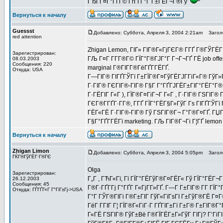
ГЂГ­Г¤Г°ГҐГ© ГѓГҐГ°Г Г±ГЁГ¬Г®Гў
Вернуться к началу
Guessst
Добавлено: Суббота, Апреля 3, 2004 2:21am
Заголо
red attention
Zhigan Lemon, ГІГ» ГІГ®Г«ГјГЄГ® Г­ГҐ Г®ГЎГЁГ¦
Зарегистрирован:
ГЉ Г¤Г Г­Г­Г®Г© ГЇГ°Г®ГЈГ°Г Г¬Г¬ГҐ ГЁ job off
08.03.2003
Сообщения: 220
marginal Г®ГІГ­Г®ГёГҐГ­ГЁГҐ.
Откуда: USA
Г—ГІГ® ГІГҐГЎГї Г±ГЇГ®Г¤ГўГЁГЈГ­ГіГ«Г® ГўГ»Г
Г·ГІГ® ГЄГІГ®-ГІГ® Г§Г Г°ГҐГЈГЁГ±ГІГ°ГЁГ°Г®
Г·ГЁГІГ Г«Г ), ГЇГ®Г¤ГіГ¬Г Г«Г , Г·ГІГ® ГЅГІГ® 
ГЄГ®Г­ГҐГ·Г­Г®, Г­ГҐ ГЇГ°ГЁГ§Г»ГўГ Гѕ ГІГҐГЎГї Г
ГЁГ«ГЁ Г·ГІГ®-ГІГ® Гў ГЅГІГ®Г¬ Г°Г®Г¤ГҐ. ГЏГ
Г§Г°ГҐГ­ГЁГї marketing. ГЉ ГІГ®Г¬Гі Г¦ГҐ lemon
Вернуться к началу
Zhigan Limon
Добавлено: Суббота, Апреля 3, 2004 5:05pm
Заголо
ГЌГ®ГўГЁГ·Г®ГЄ
Olga
Зарегистрирован:
Г„Г , ГЋГ«Гї, Гї ГЇГ°ГЁГўГ®Г¤ГЁГ« Гў ГЇГ°ГЁГ¬
26.12.2003
Сообщения: 45
Г®Г·ГҐГ­Гј Г°ГҐГ Г«ГјГ­Г»ГҐ. Г—Г Г±ГІГ® Г­Г Г
Откуда: ГЃГҐГ«Г Г°ГіГ±Гј->USA
Г°Г ГЎГ®ГІГі Г®Г±ГІГ ГўГ«ГїГѕГІ Г±ГўГ®ГЁ Г¤Г
ГёГ Г­ГІГ Г¦ ГЇГ®Г«ГіГ·Г ГҐГІГ±Гї Г±Г® Г±ГІГ®
Г«ГЁ ГЅГІГ® ГўГ±Вё Г®ГЇГЁГ±Г»ГўГ ГІГј? Г‘ГіГІГ