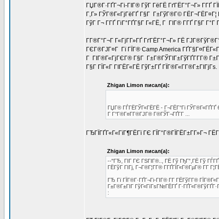
ГЏГ®Г·ГҐГ¬Гі-ГІГ® ГўГ ГёГЁ ГґГЁГ°Г¬Г» Г­ГҐ ГЇ
Г‚Г» ГЎГ®Г«ГјГёГҐ Г§Г Г±ГўГ®Г© ГЁГ¬ГЁГ¤Г¦ 
ГўГ Г¬ Г­ГҐ ГіГ°ГҐГ§Г Г«ГЁ, Г ГІГ® Г­ГҐ Г§Г Г°Г Г
Г­Г®Г°Г¬Г Г«ГјГ­Г»ГҐ ГґГЁГ°Г¬Г» ГЁ ГЈГ®ГўГ®Г°Г
ГЄГ®ГЈГ¤Г Гї ГЇГ® Camp America ГҐГ§Г¤ГЁГ«Г , 
Г ГІГ®Г«ГјГЄГ® Г§Г Г±Г®ГЎГІГ±ГўГҐГ­Г­Г® Г±ГҐ
Г§Г ГЇГ«Г ГІГЁГ«ГЁ ГўГ±ГҐ ГЇГ®Г«Г­Г®Г±ГІГјГѕ.
Zhigan Limon писал(а):
ГЏГ® ГЃГЁГЎГ«ГЁГЁ - Г¬ГЁГ°Гі ГЎГ®Г«ГҐГҐ 600
Г Г°Г®Г¤Г­Г®ГЈГ® Г®ГЎГ¬ГҐГ­Г ...
ГЂГЇГҐГ«Г«ГїГ¶ГЁГї ГЄ ГЇГ°Г®ГЇГЁГ±Г­Г»Г¬ ГЁГ
Zhigan Limon писал(а):
--"ГЂ, ГІГ ГЄ ГЅГІГ®.., ГЁ Гў ГђГ”,ГЁ Гў ГЃ
ГЁГўГ ГІГј, Г¬Г®Г¦Г­Г® Г­ГҐГЇГ«Г®ГµГ® Г­Г Г¦Г
ГЂ Гї ГЇГ®Г·ГҐГ¬Гі-ГІГ® Г­Г ГЁГўГ­Г® ГЇГ®Г«Г
Г±Г®Г±ГІГ ГўГ«ГїГѕГ№ГЁГҐ Г·ГҐГ«Г®ГўГҐГ·ГҐ
: