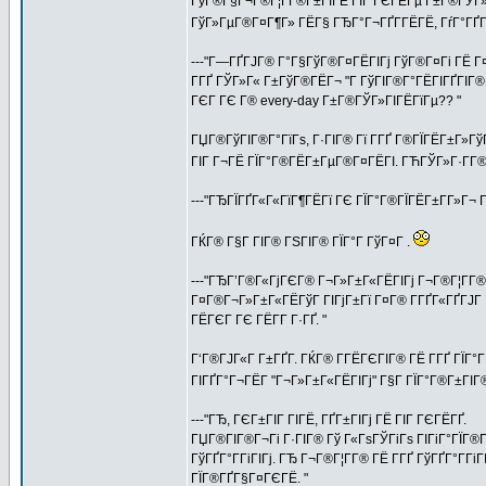
ГўГ®Г§Г¬Г®Г¦Г­Г®Г±ГІГЁ ГІГ ГЄГЁГµ Г±Г®ГЎГ»
ГўГ»ГµГ®Г¤Г¶Г» ГЁГ§ ГЂГ°Г¬ГҐГ­ГЁГЁ, ГѓГ°ГҐ
---"Г—ГҐГЈГ® Г°Г§ГўГ®Г¤ГЁГІГј ГўГ®Г¤Гі ГЁ Г¤
Г­ГҐ ГЎГ»Г« Г±ГўГ®ГЁГ¬ "Г ГўГІГ®Г°ГЁГІГҐГІГ®
ГЄГ ГЄ Г® every-day Г±Г®ГЎГ»ГІГЁГїГµ?? "
ГЏГ®ГўГІГ®Г°ГїГѕ, Г·ГІГ® Гї Г­ГҐ Г®ГЇГЁГ±Г»Гў
ГІГ Г¬ГЁ ГЇГ°Г®ГЁГ±ГµГ®Г¤ГЁГІ. ГЋГЎГ»Г·Г­Г®
---"ГЂГЇГҐГ«Г«ГїГ¶ГЁГї ГЄ ГЇГ°Г®ГЇГЁГ±Г­Г»Г¬ 
ГЌГ® Г§Г ГІГ® ГЅГІГ® ГЇГ°Г ГўГ¤Г .
---"ГЂГ’Г®Г«ГјГЄГ® Г¬Г»Г±Г«ГЁГІГј Г¬Г®Г¦Г­Г® 
Г¤Г®Г¬Г»Г±Г«ГЁГўГ ГІГјГ±Гї Г¤Г® Г­ГҐГ«ГҐГЈГ Г
ГЁГЄГ ГЄ ГЁГ­Г Г·ГҐ. "
Г‘Г®ГЈГ«Г Г±ГҐГ­. ГЌГ® Г­ГЁГЄГІГ® ГЁ Г­ГҐ ГЇГ°
ГІГҐГ°Г¬ГЁГ­ "Г¬Г»Г±Г«ГЁГІГј" Г§Г ГЇГ°Г®Г±ГІ
---"ГЂ, ГЄГ±ГІГ ГІГЁ, ГҐГ±ГІГј ГЁ ГІГ ГЄГЁГҐ.
ГЏГ®ГІГ®Г¬Гі Г·ГІГ® Гў Г«ГѕГЎГіГѕ ГІГіГ°ГЇГ®Г
ГўГҐГ°Г­ГіГІГј. ГЂ Г¬Г®Г¦Г­Г® ГЁ Г­ГҐ ГўГҐГ°Г­Гі
ГЇГ®ГҐГ§Г¤ГЄГЁ. "