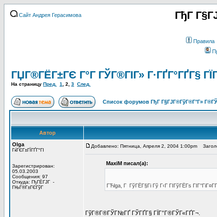
ГђГ Г§Г
Сайт Андрея Герасимова
Правила
П
ГЏГ®ГЁГ±ГЄ Г°Г ГЎГ®ГІГ» Г·ГҐГ°ГҐГ§ ГЇ
На страницу
Пред.
1
,
2
,
3
След.
Список форумов ГђГ Г§ГЈГ®ГўГ®Г°Г» Г®ГЎ
Автор
Olga
Добавлено: Пятница, Апреля 2, 2004 1:00pm
Заголо
ГќГЄГ±ГЇГҐГ°ГІ
MaxiM писал(а):
Зарегистрирован:
05.03.2003
Сообщения: 97
Откуда: ГђГЁГЈГ -
ГЋlga, Г ГўГЁГ§Гі Гў Г‹Г ГІГўГЁГѕ ГІГ°ГіГ¤Г­
ГЊГ®Г±ГЄГўГ
ГўГ®Г®ГЎГ№ГҐ ГЎГҐГ§ ГЇГ°Г®ГЎГ«ГҐГ¬.