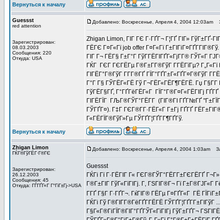
Вернуться к началу
Guessst
Добавлено: Воскресенье, Апреля 4, 2004 12:03am
З
red attention
Zhigan Limon, ГІГ ГЄ Г·ГҐГ¬ Г¦ГҐ ГІГ» ГўГ±ГҐ-ГІ
Зарегистрирован:
ГЁГЄ Г¤Г«Гї job offer Г¤Г«Гї Г±ГІГіГ¤ГҐГ­ГІГ®Г
08.03.2003
Сообщения: 220
ГІГ Г¬ ГЁГ§ Г±Г°Г ГўГ­ГЁГІГҐГ«ГјГ­Г® ГЎГ«Г ГЈГ
Откуда: USA
ГЌГ ГЄГ ГЄГЁГµ Г®Г±Г­Г®ГўГ Г­ГЁГїГµ? Г„Г«Гї Г
ГІГЁГ°Г®ГўГ Г­Г­Г®ГҐ ГЇГ°ГҐГ±Г«ГҐГ¤Г®ГўГ Г­ГЁ
Г°Г Г§ ГЎГЁГ«ГЁ Гў Г¬ГЁГ«ГЁГ¶ГЁГЁ. Гџ Г§Г­Г 
ГўГЁГ§ГҐ, Г°ГҐГёГЁГ«Г ГЇГ°Г®Г¤Г«ГЁГІГј ГҐГҐ 
ГІГЁГЇГ ГЉГ®ГЎГ°ГЁГ­Г (ГІГ®ГІ ГҐГ№ГҐ "Г±ГЇГҐГ
ГЎГҐГ¤). Г‡Г ГЄГ®Г­Г·ГЁГ«Г Г±Гј ГҐГҐ ГЁГ±ГІГ®
Г«ГЁГЇГ®ГўГ»Гµ ГЎГҐГ¦ГҐГ­Г¶ГҐГў.
Вернуться к началу
Zhigan Limon
Добавлено: Воскресенье, Апреля 4, 2004 1:03am
За
ГЌГ®ГўГЁГ·Г®ГЄ
Guessst
Зарегистрирован:
ГЌГі Гї Г·ГЁГІГ Г« ГЄГ®ГЎГ°ГЁГ­Г±ГЄГЁГҐ Г¬Г»Г
26.12.2003
Сообщения: 45
Г®Г±ГІГ ГўГ«ГїГІГј. Г‚ ГЅГІГ®Г¬ Гї Г±Г®ГЈГ«Г Г
Откуда: ГЃГҐГ«Г Г°ГіГ±Гј->USA
Г­ГҐ Г§Г Г·ГҐГ¬. ГќГІГ® ГЁГµ Г¤ГҐГ«Г ГЁ ГЇГіГ
ГЌГі Гў Г®ГІГ­Г®ГёГҐГ­ГЁГЁ ГЎГҐГ¦ГҐГ­Г±ГІГўГ ..
Г§Г«Г®ГіГЇГ®ГІГ°ГҐГЎГ«ГїГІГј ГўГ±ГҐГ¬ ГЅГІГЁГ