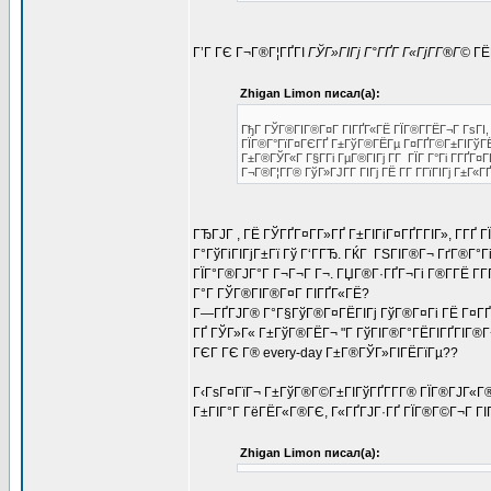
Г’Г ГЄ Г¬Г®Г¦ГҐГІ
ГЎГ»ГІГј Г°ГҐГ Г«ГјГ­Г®Г©
ГЁ
Zhigan Limon писал(а):
ГђГ ГЎГ®ГІГ®Г¤Г ГІГҐГ«ГЁ ГЇГ®Г­ГЁГ¬Г ГѕГІ, Г·
ГЇГ®Г°ГїГ¤ГЄГҐ Г±ГўГ®ГЁГµ Г¤ГҐГ©Г±ГІГўГЁ
Г±Г®ГЎГ«Г Г§Г­Гі ГµГ®ГІГј Г­Г ГЇГ Г°Гі Г­ГҐГ
Г¬Г®Г¦Г­Г® ГўГ»ГЈГ­Г ГІГј ГЁ Г­Г Г­ГїГІГј Г±Г
ГЂГЈГ , ГЁ ГЎГҐГ¤Г­Г»ГҐ Г±ГІГіГ¤ГҐГ­ГІГ», Г­ГҐ
Г°ГўГіГІГјГ±Гї Гў Г‘ГГЂ. ГЌГ ГЅГІГ®Г¬ ГґГ®Г°
ГЇГ°Г®ГЈГ°Г Г¬Г¬Г Г¬. ГЏГ®Г·ГҐГ¬Гі Г®Г­ГЁ Г­
Г°Г ГЎГ®ГІГ®Г¤Г ГІГҐГ«ГЁ?
Г—ГҐГЈГ® Г°Г§ГўГ®Г¤ГЁГІГј ГўГ®Г¤Гі ГЁ Г¤ГҐГ©
ГҐ ГЎГ»Г« Г±ГўГ®ГЁГ¬ "Г ГўГІГ®Г°ГЁГІГҐГІГ®Г
ГЄГ ГЄ Г® every-day Г±Г®ГЎГ»ГІГЁГїГµ??
Г‹ГѕГ¤ГїГ¬ Г±ГўГ®Г©Г±ГІГўГҐГ­Г­Г® ГЇГ®ГЈГ«Г
Г±ГІГ°Г ГёГЁГ«Г®ГЄ, Г«ГҐГЈГ·ГҐ ГЇГ®Г©Г¬Г ГІГ
Zhigan Limon писал(а):