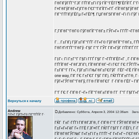
Г®ГІГўГҐГ°ГЈГ ГҐГІГ±Гї Гў ГЇГ°ГЁГ­Г¶ГЁГЇГҐ. Г
Г¤Г®ГўГ®Г«ГјГ­Г® ГЄГ°ГіГЇГ­Г»ГҐ -ГЇГ®Г§ГўГ®Г«
ГІГ°ГҐГІГјГЁГµ Г«ГЁГ¶. ГЏГ®ГЅГІГ®Г¬Гі Гі ГўГ 
Г‚ГІГ®Г°Г®Г© ГўГ®ГЇГ°Г®Г± ГЎГ»Г« Г­ГҐГ¬Г­Г®ГЈ
Г…Г±ГІГј ГўГ±ГІГ°ГҐГ·Г­Г»Г© ГўГ®ГЇГ°Г®Г±, ГҐ
Г®ГґГґГҐГ°Г®Гў -Г§Г Г°Г ГЎГ ГІГ»ГўГ ГҐГІГҐ Г­
Г‡Г›: Гї Г±Г°Г Г§Гі Г­ГҐ Г§Г Г¬ГҐГІГЁГ«Г , Г·Г
ГҐГЇГ®Г¬Г®ГЈГіГІ, ГЇГ®ГІГ®Г¬Гі ГЄГ ГЄ ГЎГҐГ«
Г±ГІГ°Г Г­Г», ГўГ±Гї ГЊГ®Г±ГЄГўГ ГЁГ¬ГЁ ГЇГ®Г
one way, ГІГ ГЄ Г±ГЄГ Г§Г ГІГј. ГЌГҐГїГ±Г­Г®
ГўГ»ГЎГ®Г°Г®Гў, Г­Г® ГЇГ®ГЄГ Г·ГІГ® ГЁГ¬ ГІГ
Г’Г ГЄ Г·ГІГ® Г¬Г» ГЇГ°Г®Г±ГІГ® Г­Г Г°Г Г§Г­Г
Вернуться к началу
Andrew
Добавлено: Суббота, Апреля 3, 2004 12:36am
Загол
ГѓГ«Г ГўГ­Г»Г© ГІГ°ГҐГЇГ Г·
ГЌГ Г±Г·ГҐГІ ГІГ®ГЈГ®, Г·ГІГ® Г°Г ГЎГ®ГІГ®Г¤
Г±Г«Г»ГёГ Г« Г­ГЁ ГЈГ¤ГҐ. ГЌГҐ Г§Г­Г Г·ГЁГІ, Г·
ГЇГ®Г®ГЎГ№Г Г«Г±Гї Г± Г­ГҐГ¬Г Г«Г»Г¬ ГЄГ®Г«