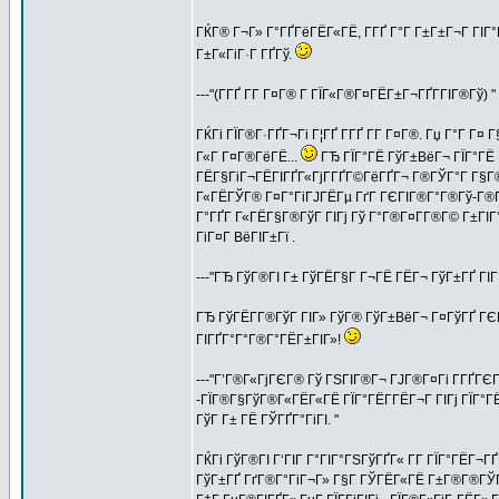
ГЌГ® Г¬Г» Г°ГҐГёГЁГ«ГЁ, Г­ГҐ Г°Г Г±Г±Г¬Г ГІ
Г±Г«ГіГ·Г ГҐГў.
---"(Г­ГҐ Г­Г Г¤Г® Г ГЇГ«Г®Г¤ГЁГ±Г¬ГҐГ­ГІГ®Гў) "
ГЌГі ГЇГ®Г·ГҐГ¬Гі Г¦ГҐ Г­ГҐ Г­Г Г¤Г®. Гџ Г°Г Г
Г«Г Г¤Г®ГёГЁ...
ГЂ ГЇГ°ГЁ ГўГ±ВёГ¬ ГЇГ°ГЁ Г
ГЁГ§ГіГ¬ГЁГІГҐГ«ГјГ­ГҐГ©ГёГҐГ¬ Г®ГЎГ°Г Г§Г®
Г«ГЁГЎГ® Г¤Г°ГіГЈГЁГµ ГґГ ГЄГІГ®Г°Г®Гў-Г®ГЎ
Г°ГҐГ Г«ГЁГ§Г®ГўГ ГІГј Гў Г°Г®Г¤Г­Г®Г© Г±ГІГ°
ГіГ¤Г ВёГІГ±Гї .
---"ГЂ ГўГ®ГІ Г± ГўГЁГ§Г Г¬ГЁ ГЁГ¬ ГўГ±ГҐ ГІГ°Г
ГЂ ГўГЁГ­Г®ГўГ ГІГ» ГўГ® ГўГ±ВёГ¬ Г¤ГўГҐ ГЄГ
ГІГҐГ°Г°Г®Г°ГЁГ±ГІГ»!
---"Г’Г®Г«ГјГЄГ® Гў ГЅГІГ®Г¬ ГЈГ®Г¤Гі Г­ГҐГЄ
-ГЇГ®Г§ГўГ®Г«ГЁГ«ГЁ ГЇГ°ГЁГ­ГЁГ¬Г ГІГј ГЇГ°ГЁ
ГўГ Г± ГЁ ГЎГҐГ°ГіГІ. "
ГЌГі ГўГ®ГІ Г‘ГІГ Г°ГІГ°ГЅГўГҐГ« Г­Г ГЇГ°ГЁГ¬
ГўГ±ГҐ ГґГ®Г°ГіГ¬Г» Г§Г ГЎГЁГ«ГЁ Г±Г®Г®ГЎГ№ГҐ