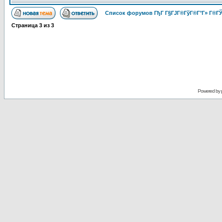
Список форумов ГђГ Г§ГЈГ®ГўГ®Г°Г» Г®ГЎ
Страница
3
из
3
Powered by