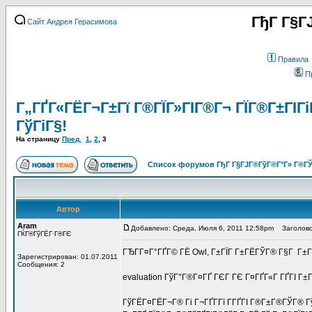
ГђГ Г§Г
Сайт Андрея Герасимова
Правила
П
Г„ГҐГ«ГЁГ¬Г±Гї Г®ГЇГ»ГІГ®Г¬ ГЇГ®Г±ГІГі
ГўГіГ§!
На страницу
Пред.
1
,
2
,
3
Список форумов ГђГ Г§ГЈГ®ГўГ®Г°Г» Г®ГЎ
Автор
Aram
Добавлено: Среда, Июля 6, 2011 12:58pm
Заголово
ГЌГ®ГўГЁГ·Г®ГЄ
ГЂГ­Г¤Г°ГҐГ© ГЁ Owl, Г±ГЇГ Г±ГЁГЎГ® Г§Г Г±
Зарегистрирован: 01.07.2011
Сообщения: 2
evaluation ГўГ°Г®Г¤ГҐ ГЄГ ГЄ Г¤ГҐГ«Г ГҐГІ Г±Г
ГўГЁГ¤ГЁГ¬Г® Гі Г¬ГҐГ­Гї Г­ГҐГІ Г®Г±Г®ГЎГ® Гў