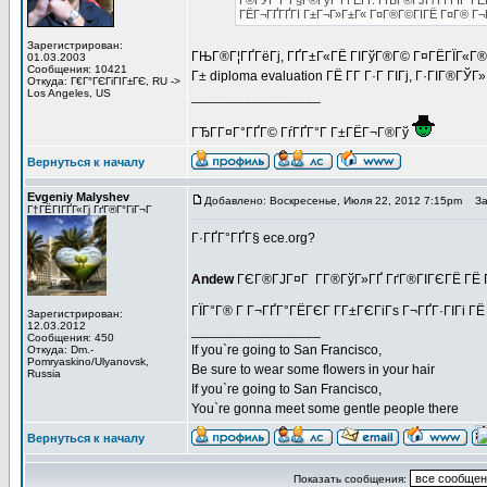
Г®ГЎГ°Г Г§Г®ГўГ Г­ГЁГҐ. ГЊГ®ГЈГі Гї ГЇГ°ГЁ
ГЁГ¬ГҐГҐГІ Г±Г¬Г»Г±Г« Г¤Г®Г©ГІГЁ Г¤Г® Г¬Г
Зарегистрирован:
ГЊГ®Г¦ГҐГёГј, ГҐГ±Г«ГЁ ГІГўГ®Г© Г¤ГЁГЇГ«Г®Г¬
01.03.2003
Сообщения: 10421
Г± diploma evaluation ГЁ Г­Г Г·Г ГІГј, Г·ГІГ®ГЎГ» 
Откуда: Г€Г°ГЄГіГІГ±ГЄ, RU ->
Los Angeles, US
_________________
ГЂГ­Г¤Г°ГҐГ© ГѓГҐГ°Г Г±ГЁГ¬Г®Гў
Вернуться к началу
Evgeniy Malyshev
Добавлено: Воскресенье, Июля 22, 2012 7:15pm
Заг
Г†ГЁГІГҐГ«Гј ГґГ®Г°ГіГ¬Г
Г·ГҐГ°ГҐГ§ ece.org?
Andew
ГЄГ®ГЈГ¤Г Г­Г®ГўГ»ГҐ ГґГ®ГІГЄГЁ ГЁ Г
ГЇГ°Г® Г Г¬ГҐГ°ГЁГЄГ Г­Г±ГЄГіГѕ Г¬ГҐГ·ГІГі ГЁ ГІ
Зарегистрирован:
12.03.2012
_________________
Сообщения: 450
If you`re going to San Francisco,
Откуда: Dm.-
Pomryaskino/Ulyanovsk,
Be sure to wear some flowers in your hair
Russia
If you`re going to San Francisco,
You`re gonna meet some gentle people there
Вернуться к началу
Показать сообщения: