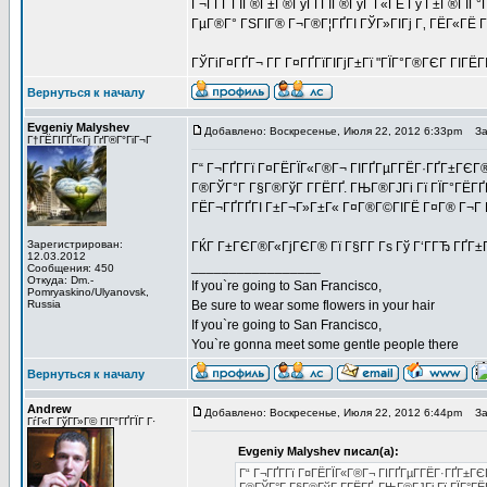
Г¬Г­ГҐ ГЇГ®Г±Г®ГўГҐГІГ®ГўГ Г«ГЁ Гў Г±Г®ГЇГ°Г®
ГµГ®Г° ГЅГІГ® Г¬Г®Г¦ГҐГІ ГЎГ»ГІГј Г‚ ГЁГ«ГЁ Г
ГЎГіГ¤ГҐГ¬ Г­Г Г¤ГҐГїГІГјГ±Гї "ГЇГ°Г®ГЄГ ГІГЁГІ
Вернуться к началу
Evgeniy Malyshev
Добавлено: Воскресенье, Июля 22, 2012 6:33pm
Заг
Г†ГЁГІГҐГ«Гј ГґГ®Г°ГіГ¬Г
Г“ Г¬ГҐГ­Гї Г¤ГЁГЇГ«Г®Г¬ ГІГҐГµГ­ГЁГ·ГҐГ±ГЄГ
Г®ГЎГ°Г Г§Г®ГўГ Г­ГЁГҐ. ГЊГ®ГЈГі Гї ГЇГ°ГЁГҐГ
ГЁГ¬ГҐГҐГІ Г±Г¬Г»Г±Г« Г¤Г®Г©ГІГЁ Г¤Г® Г¬Г 
Зарегистрирован:
ГЌГ Г±ГЄГ®Г«ГјГЄГ® Гї Г§Г­Г Гѕ Гў Г‘ГГЂ ГҐГ±Г
12.03.2012
_________________
Сообщения: 450
Откуда: Dm.-
If you`re going to San Francisco,
Pomryaskino/Ulyanovsk,
Russia
Be sure to wear some flowers in your hair
If you`re going to San Francisco,
You`re gonna meet some gentle people there
Вернуться к началу
Andrew
Добавлено: Воскресенье, Июля 22, 2012 6:44pm
Заг
ГѓГ«Г ГўГ­Г»Г© ГІГ°ГҐГЇГ Г·
Evgeniy Malyshev писал(а):
Г“ Г¬ГҐГ­Гї Г¤ГЁГЇГ«Г®Г¬ ГІГҐГµГ­ГЁГ·ГҐГ±Г