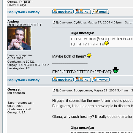
Откуда: ГђГЁГЈГ -
ГЊГ®Г±ГЄГўГ
Вернуться к началу
Andrew
Добавлено: Суббота, Марта 27, 2004 4:08pm
Заголо
ГѓГ«Г ГўГ­Г»Г© ГІГ°ГҐГЇГ Г·
Olga писал(а):
Г­Гі ГЅГІГ® Г¤Г®ГўГ®Г«ГјГ­Г® ГЇГ°ГЁГЄГ«
Г„Г ГўГ Г© Г¤ГіГ¬Г Г©
Зарегистрирован:
Maybe both of them?
01.03.2003
_________________
Сообщения: 10421
Откуда: Г€Г°ГЄГіГІГ±ГЄ, RU ->
Los Angeles, US
ГЂГ­Г¤Г°ГҐГ© ГѓГҐГ°Г Г±ГЁГ¬Г®Гў
Вернуться к началу
Guessst
Добавлено: Воскресенье, Марта 28, 2004 5:44am
За
red attention
Hi guys, it seems like the new forum is quite popu
Зарегистрирован:
But I guess, I should open a new topic to discuss th
08.03.2003
Сообщения: 220
Откуда: USA
Oluna, why such hostility? It really does not matt
Olga писал(а):