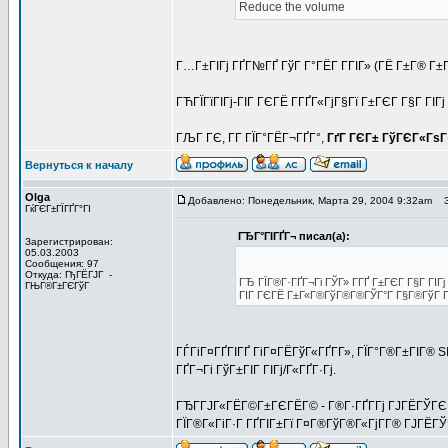
Reduce the volume
Г…Г±ГІГј ГҐГ№ГҐ ГўГ Г°ГЁГ Г­ГІГ» (ГЁ Г±Г® Г
ГЋГЇГїГІГј-ГІГ ГЄГЁ Г­ГҐГ«ГјГ§Гї Г±ГЄГ Г§Г ГІГ
ГЉГ ГЄ, Г­Г ГЇГ°ГЁГ¬ГҐГ°,
ГґГ ГЄГ± ГўГЄГ«ГѕГ·
Вернуться к началу
Olga
Добавлено: Понедельник, Марта 29, 2004 9:32am
За
ГќГЄГ±ГЇГҐГ°ГІ
ГЂГ°ГІГҐГ¬ писал(а):
Зарегистрирован:
05.03.2003
Сообщения: 97
Откуда: ГђГЁГЈГ -
ГЂ ГЇГ®Г·ГҐГ¬Гі ГЎГ» Г­ГҐ Г±ГЄГ Г§Г ГІГ
ГЊГ®Г±ГЄГўГ
ГІГ ГЄГЁ Г±Г«Г®ГўГ®Г®ГЎГ°Г Г§Г®ГўГ Г­ГЁ
ГЃГіГ¤ГҐГІГҐ ГіГ¤ГЁГўГ«ГҐГ­Г», ГЇГ°Г®Г±ГІГ® S
ГҐГ¬Гі ГўГ±ГІГ ГІГј/Г«ГҐГ·Гј.
ГЂГ­ГЈГ«ГЁГ©Г±ГЄГЁГ© - Г®Г·ГҐГ­Гј ГЈГЁГЎГЄГЁ
ГЇГ®Г«ГіГ·Г ГҐГІГ±Гї Г¤Г®ГўГ®Г«ГјГ­Г® ГЈГЁГЎ