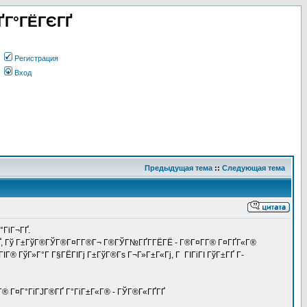
ҐГ°ГЁГЄГҐ
Регистрация
Вход
Предыдущая тема
::
Следующая тема
°ГіГ¬ГҐ.
°ГҐ, Гў Г±ГўГ®ГЎГ®Г¤Г­Г®Г¬ Г®ГЎГ№ГҐГ­ГЁГЁ - Г®Г¤Г­Г® Г¤ГҐГ«Г®
ІГ® ГўГ»Г°Г Г§ГЁГІГј Г±ГўГ®Гѕ Г¬Г»Г±Г«Гј, Г ГІГіГІ ГўГ±ГҐ Г­
јГЄГ® Г¤Г°ГіГЈГ®ГҐ Г°ГіГ±Г«Г® - ГЎГ®Г«ГҐГҐ