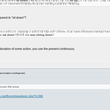
Г® ГёГЄГ®Г«Г»
sit down!
ГЊГ®Г¦Г­Г® Г«ГЁ Г±ГЄГ Г§Г ГІГј
sit up!,
Г­Г ГЇГ°ГЁГ¬ГҐГ°. ГЉГ ГЄ
Г¬ Г­Г ГЄГ«Г®Г­ГҐГ­ГЁГЁ) ГЁ Гў ГЄГ ГЄГЁГµ Г±ГЁГІГіГ Г¶ГЁГїГµ.
mpared to "sit down"?
Гі Г¬ГҐГ­Гї Г­Г ГЅГЄГ§Г Г¬ГҐГ­ГҐ ГЇГ°ГЁГ¬ГҐГ° ГЎГ»Г« -Г­ГЈГ Г¤Г® ГЎГ»Г«Г® Г®ГІГЄГ°Г»Г
he
sat down
ГЁГ«ГЁ she
was sitting down
?
e duration of some action, you use the present continuous.
головок сообщения:
scuss this issue.
.net/forum/viewtopic.php?t=396