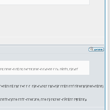
ГЄ ГІГ®Г¬Гі ГЁ ГЄ Г¤Г°ГіГЈГ®Г¬Гі Г±Г«ГіГ·Г Гѕ. ГЌГҐГІ, ГўГ±ГҐ
Г¤ГЁГІ ГЁ Г§Г Г¤Г Г·Г ГўГ»Г±ГЄГ Г§Г»ГўГ Г­ГЁГї Г­ГҐ ГЇГ®Г§ГўГ®Г«ГЁГІГј
ІГҐГ«ГјГ­Г® Г­ГҐГ¬Г­Г®ГЈГ®, Г­Г® Гў ГЄГ®Г¬ГЎГЁГ­Г Г¶ГЁГїГµ