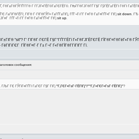
Ґ, Г®Г±Г®ГЎГҐГ­Г­Г® Г Г­ГЈГ«ГЁГ©Г±ГЄГЁГ©. ГЊГ­Г®ГЈГ®ГҐ Г§Г ГўГЁГ±ГЁГІ Г®ГІ Г±ГЁГІ
ГҐГЄ
Г±ГІГ®ГЁГІ
, ГІГ® Г·ГІГ®ГЎГ» Г±ГҐГ±ГІГј, ГҐГ¬Гі Г­Г Г¤Г® Г±Г¤ГҐГ«Г ГІГј
sit down
. ГЂ
ГЈГ¤Г ГҐГ¬Гі Г­Г Г¤Г® Г±Г¤ГҐГ«Г ГІГј
sit up
.
Г®Г±ГІГ® "sit"? Г‘ ГІГ®Г·ГЄГЁ Г§Г°ГҐГ­ГЁГї Г«Г®ГЈГЁГЄГЁ ГЇГ®Г¤Г®ГёГ«Г® ГЎГ»
ёГІГіГЄГ ГЇГ®Г¤Г·Г Г± Г¬Г Г«Г®ГЇГ®Г­ГїГІГ­Г Гї.
головок сообщения:
 ГЉГ ГЄ ГЎГіГ¤ГҐГІ Г±ГЄГ Г§Г ГІГј
"Г‚ГЄГ«ГѕГ·ГЁГІГј"/""Г‚Г»ГЄГ«ГѕГ·ГЁГІГј"
?