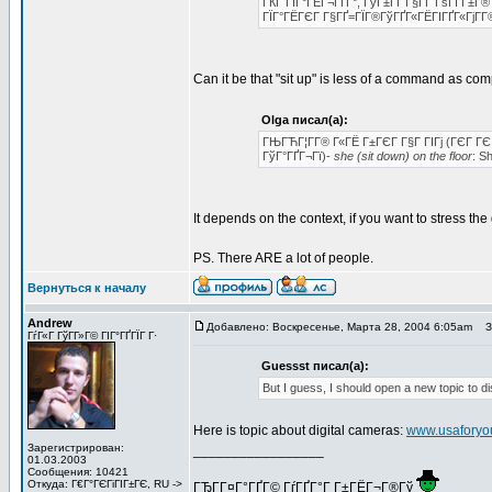
ГЌГ ГЇГ°ГЁГ¬ГҐГ°, ГўГ±ГҐ Г§Г­Г ГѕГІ Г±
ГЇГ°ГЁГЄГ Г§ГҐ=ГЇГ®ГўГҐГ«ГЁГІГҐГ«ГјГ­Г®
Can it be that "sit up" is less of a command as co
Olga писал(а):
ГЊГЋГ¦Г­Г® Г«ГЁ Г±ГЄГ Г§Г ГІГј (ГЄГ ГЄ 
ГўГ°ГҐГ¬Гї)-
she (sit down) on the floor
: S
It depends on the context, if you want to stress th
PS. There ARE a lot of people.
Вернуться к началу
Andrew
Добавлено: Воскресенье, Марта 28, 2004 6:05am
За
ГѓГ«Г ГўГ­Г»Г© ГІГ°ГҐГЇГ Г·
Guessst писал(а):
But I guess, I should open a new topic to di
Here is topic about digital cameras:
www.usaforyou
Зарегистрирован:
_________________
01.03.2003
Сообщения: 10421
Откуда: Г€Г°ГЄГіГІГ±ГЄ, RU ->
ГЂГ­Г¤Г°ГҐГ© ГѓГҐГ°Г Г±ГЁГ¬Г®Гў