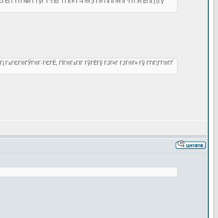
ГЁГҐ ГҐГ№ГҐ ГўГ Г°ГЁГ Г­ГІГ» Г¬Г®Г¦Г­Г® ГіГЇГ®ГІГ°ГҐГЎГЁГІГј (Гў
ІГј Г±ГЄГ®ГЎГ®Г·ГЄГЁ, ГЇГ®Г±ГІГ ГўГЁГў ГЈГ«Г ГЈГ®Г« Гў Г­ГіГ¦Г­Г®ГҐ