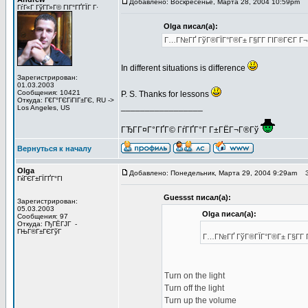
Добавлено: Воскресенье, Марта 28, 2004 10:59pm
З
ГѓГ«Г ГўГ­Г»Г© ГІГ°ГҐГЇГ Г·
Olga писал(а):
Г…Г№ГҐ ГўГ®ГЇГ°Г®Г± Г§Г­Г ГІГ®ГЄГ Г¬.
In different situations is difference
Зарегистрирован:
01.03.2003
Сообщения: 10421
P. S. Thanks for lessons
Откуда: Г€Г°ГЄГіГІГ±ГЄ, RU ->
_________________
Los Angeles, US
ГЂГ­Г¤Г°ГҐГ© ГѓГҐГ°Г Г±ГЁГ¬Г®Гў
Вернуться к началу
Olga
Добавлено: Понедельник, Марта 29, 2004 9:29am
За
ГќГЄГ±ГЇГҐГ°ГІ
Guessst писал(а):
Зарегистрирован:
05.03.2003
Olga писал(а):
Сообщения: 97
Откуда: ГђГЁГЈГ -
ГЊГ®Г±ГЄГўГ
Г…Г№ГҐ ГўГ®ГЇГ°Г®Г± Г§Г­Г Г
Turn on the light
Turn off the light
Turn up the volume