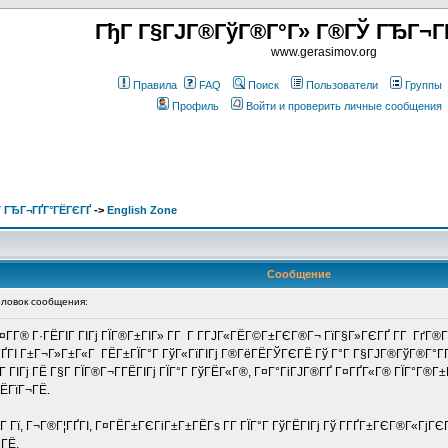
ГђГ Г§ГЈГ®ГўГ®Г°Г» Г®ГЎ ГЂГ¬Г
www.gerasimov.org
Правила
FAQ
Поиск
Пользователи
Группы
Профиль
Войти и проверить личные сообщения
 ГЂГ¬ГҐГ°ГЁГЄГҐ
->
English Zone
Сообщение
овок сообщения:
Г¤Г­Г® Г·ГЁГІГ ГІГј ГЇГ®Г±ГІГ» Г­Г Г Г­ГЈГ«ГЁГ©Г±ГЄГ®Г¬ ГїГ§Г»ГЄГҐ Г­Г ГґГ®Г
 Г­ГҐГІ Г±Г¬Г»Г±Г«Г ГЁГ±ГЇГ°Г ГўГ«ГїГІГј Г®ГёГЁГЎГЄГЁ Гў Г°Г Г§ГЈГ®ГўГ®Г
 ГІГј ГЁ Г§Г ГЇГ®Г¬Г­ГЁГІГј ГЇГ°Г ГўГЁГ«Г®, Г¤Г°ГіГЈГ®ГҐ Г¤ГҐГ«Г® ГЇГ°Г®Г±Г
ГЁГїГ¬ГЁ.
Г±Г­Г Гї, Г¬Г®Г¦ГҐГІ, Г¤ГЁГ±ГЄГіГ±Г±ГЁГѕ Г­Г ГЇГ°Г ГўГЁГІГј Гў Г­ГҐГ±ГЄГ®Г«Г
«ГЁ.