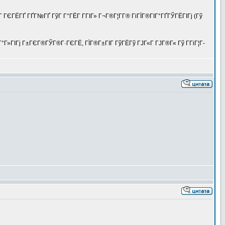
Г ГЄГЁГҐ ГҐГ№ГҐ ГўГ Г°ГЁГ Г­ГІГ» Г¬Г®Г¦Г­Г® ГіГЇГ®ГІГ°ГҐГЎГЁГІГј (Гў
Г°Г»ГІГј Г±ГЄГ®ГЎГ®Г·ГЄГЁ, ГЇГ®Г±ГІГ ГўГЁГў ГЈГ«Г ГЈГ®Г« Гў Г­ГіГ¦Г­