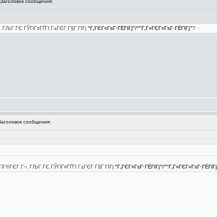
аголовок сообщения:
 ГЉГ ГЄ ГЎГіГ¤ГҐГІ Г±ГЄГ Г§Г ГІГј
"Г‚ГЄГ«ГѕГ·ГЁГІГј"/""Г‚Г»ГЄГ«ГѕГ·ГЁГІГј"
?
головок сообщения:
ІГ®ГЄГ Г¬. ГЉГ ГЄ ГЎГіГ¤ГҐГІ Г±ГЄГ Г§Г ГІГј
"Г‚ГЄГ«ГѕГ·ГЁГІГј"/""Г‚Г»ГЄГ«ГѕГ·ГЁГІГј