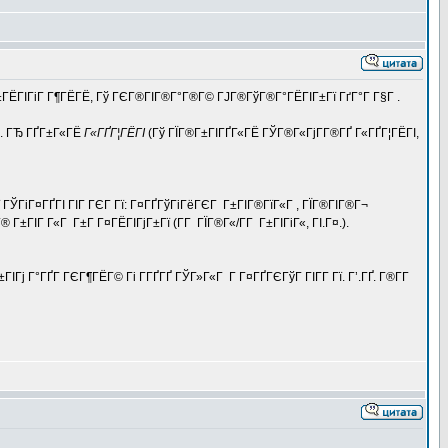
ГЁГІГіГ Г¶ГЁГЁ, Гў ГЄГ®ГІГ®Г°Г®Г© ГЈГ®ГўГ®Г°ГЁГІГ±Гї ГґГ°Г Г§Г .
. ГЂ ГҐГ±Г«ГЁ
Г«ГҐГ¦ГЁГІ
(Гў ГЇГ®Г±ГІГҐГ«ГЁ ГЎГ®Г«ГјГ­Г®ГҐ Г«ГҐГ¦ГЁГІ,
ї ГЎГіГ¤ГҐГІ ГІГ ГЄГ Гї: Г¤ГҐГўГіГёГЄГ Г±ГІГ®ГїГ«Г , ГЇГ®ГІГ®Г¬
Г±ГІГ Г«Г Г±Г Г¤ГЁГІГјГ±Гї (Г­Г ГЇГ®Г«/Г­Г Г±ГІГіГ«, ГІ.Г¤.).
Гј Г°ГҐГ ГЄГ¶ГЁГ© Гі Г­ГҐГҐ ГЎГ»Г«Г Г Г¤ГҐГЄГўГ ГІГ­Г Гї. Г’.ГҐ. Г®Г­Г