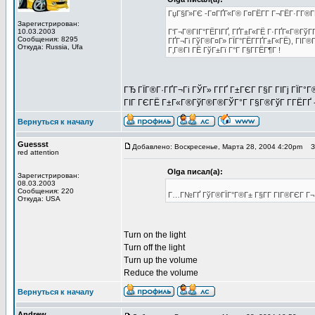
ГџГ§Г»ГЄ -Г¤ГҐГ«Г® Г¤ГЁГ­Г Г¬ГЁГ·Г­Г®Г
Зарегистрирован:
10.03.2003
Г‘Г¬Г®ГІГ°ГЁГІГҐ, ГҐГ±Г«ГЁ Г·ГҐГ«Г®Гў
Сообщения: 8295
ГҐГ¬Гі ГўГ®Г¤Г» ГЇГ°ГЁГ­ГҐГ±Г«ГЁ), ГІГ®
Откуда: Russia, Ufa
Г‚Г®ГІ ГЁ ГўГ±Гї Г°Г Г§Г­ГЁГ¶Г !
ГЂ ГЇГ®Г·ГҐГ¬Гі ГЎГ» Г­ГҐ Г±ГЄГ Г§Г ГІГј ГЇГ°
ГІГ ГЄГЁ Г±Г«Г®ГўГ®Г®ГЎГ°Г Г§Г®ГўГ Г­ГЁГҐ - Г
Вернуться к началу
Guessst
Добавлено: Воскресенье, Марта 28, 2004 4:20pm
За
red attention
Olga писал(а):
Зарегистрирован:
08.03.2003
Сообщения: 220
Г…Г№ГҐ ГўГ®ГЇГ°Г®Г± Г§Г­Г ГІГ®ГЄГ Г¬.
Откуда: USA
Turn on the light
Turn off the light
Turn up the volume
Reduce the volume
Вернуться к началу
Andrew