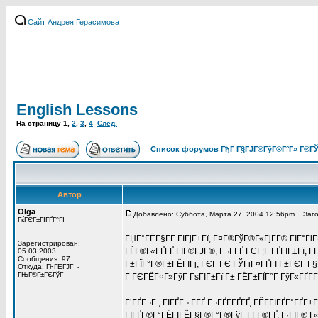
Сайт Андрея Герасимова
English Lessons
На страницу
1
,
2
,
3
,
4
След.
Список форумов ГђГ Г§ГЈГ®ГўГ®Г°Г» Г®ГЎ
Автор
Olga
Добавлено: Суббота, Марта 27, 2004 12:56pm
Загол
ГќГЄГ±ГЇГҐГ°ГІ
ГЏГ°ГЁГ§Г­Г ГІГјГ±Гї, Г¤Г®ГўГ®Г«ГјГ­Г® ГІГ°Гі
Зарегистрирован:
ГЃГ®Г«ГҐГҐ ГІГ®ГЈГ®, Г¬Г­ГҐ ГЄГ¦Г ГҐГІГ±Гї,
05.03.2003
Сообщения: 97
Г±ГЇГ°Г®Г±ГЁГІГј, ГЄГ ГЄ ГЎГіГ¤ГҐГІ Г±ГЄГ Г§Г
Откуда: ГђГЁГЈГ -
ГЊГ®Г±ГЄГўГ
Г ГЄГЁГ¤Г»ГўГ ГѕГІГ±Гї Г± ГЁГ±ГЇГ°Г ГўГ«ГҐГ­
Г’ГҐГ¬Г , ГІГҐГ¬ Г­ГҐ Г¬ГҐГ­ГҐГҐ, ГЁГ­ГІГҐГ°ГҐ
ГІГҐГ®Г°ГЁГІГЁГ§Г®Г°Г®ГўГ Г­Г­Г®ГҐ, Г·ГІГ® Г