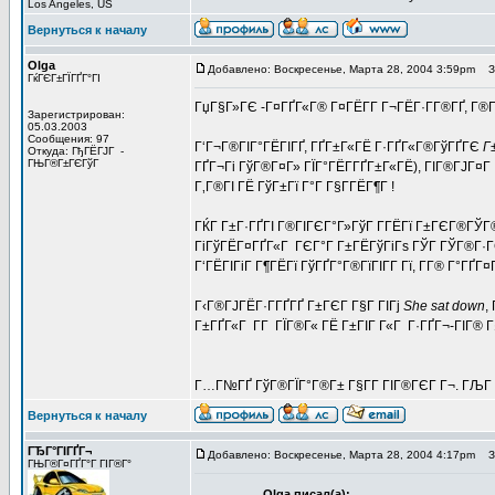
Los Angeles, US
Вернуться к началу
Olga
Добавлено: Воскресенье, Марта 28, 2004 3:59pm
За
ГќГЄГ±ГЇГҐГ°ГІ
ГџГ§Г»ГЄ -Г¤ГҐГ«Г® Г¤ГЁГ­Г Г¬ГЁГ·Г­Г®ГҐ, Г®
Зарегистрирован:
05.03.2003
Сообщения: 97
Г‘Г¬Г®ГІГ°ГЁГІГҐ, ГҐГ±Г«ГЁ Г·ГҐГ«Г®ГўГҐГЄ
Г
Откуда: ГђГЁГЈГ -
ГЊГ®Г±ГЄГўГ
ГҐГ¬Гі ГўГ®Г¤Г» ГЇГ°ГЁГ­ГҐГ±Г«ГЁ), ГІГ®ГЈГ¤Г 
Г‚Г®ГІ ГЁ ГўГ±Гї Г°Г Г§Г­ГЁГ¶Г !
ГЌГ Г±Г·ГҐГІ Г®ГІГЄГ°Г»ГўГ Г­ГЁГї Г±ГЄГ®ГЎ
ГіГўГЁГ¤ГҐГ«Г ГЄГ°Г Г±ГЁГўГіГѕ ГЎГ ГЎГ®Г·ГЄГі 
Г‘ГЁГІГіГ Г¶ГЁГї ГўГҐГ°Г®ГїГІГ­Г Гї, Г­Г® Г°ГҐ
Г‹Г®ГЈГЁГ·Г­ГҐГҐ Г±ГЄГ Г§Г ГІГј
She sat down
,
Г±ГҐГ«Г Г­Г ГЇГ®Г« ГЁ Г±ГІГ Г«Г Г·ГҐГ¬-ГІГ® Г§
Г…Г№ГҐ ГўГ®ГЇГ°Г®Г± Г§Г­Г ГІГ®ГЄГ Г¬. ГЉГ 
Вернуться к началу
ГЂГ°ГІГҐГ¬
Добавлено: Воскресенье, Марта 28, 2004 4:17pm
За
ГЊГ®Г¤ГҐГ°Г ГІГ®Г°
Olga писал(а):