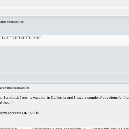
вок сообщения:
Г Г¤Г­Г Гї ГІГҐГ®Г°ГҐГІГЁГЄГ
головок сообщения:
lar. I am back from my vacation in California and I have a couple of questions for t
is issue.
er how accurate LINGVO is.