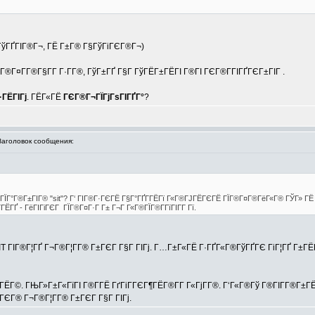
±ГўГҐГІГ®Г¬, ГЁ Г±Г® Г§ГўГіГЄГ®Г¬)
ј Г®Г¤Г­Г®Г§Г­Г Г·Г­Г®, ГўГ±ГҐ Г§Г ГўГЁГ±ГЁГІ Г®ГІ ГЄГ®Г­ГІГҐГЄГ±ГІГ .
ГЁГІГј
. ГЁГ«ГЁ
ГЄГ®Г¬ГЇГјГѕГІГҐГ°
?
головок сообщения:
ј ГЇГ°Г®Г±ГІГ® "sit"? Г‘ ГІГ®Г·ГЄГЁ Г§Г°ГҐГ­ГЁГї Г«Г®ГЈГЁГЄГЁ ГЇГ®Г¤Г®ГёГ«Г® ГЎГ» ГЁ 
ГҐ - ГёГІГіГЄГ ГЇГ®Г¤Г·Г Г± Г¬Г Г«Г®ГЇГ®Г­ГїГІГ­Г Гї.
IT ГІГ®Г¦ГҐ Г¬Г®Г¦Г­Г® Г±ГЄГ Г§Г ГІГј. Г…Г±Г«ГЁ Г·ГҐГ«Г®ГўГҐГЄ ГіГ¦ГҐ Г±ГЁ
Г©. ГЊГ»Г±Г«ГїГІ Г®Г­ГЁ ГґГіГ­ГЄГ¶ГЁГ®Г­Г Г«ГјГ­Г®. Г‘Г«Г®Гў Г®ГІГ­Г®Г±ГЁГ
ГЄГ® Г¬Г®Г¦Г­Г® Г±ГЄГ Г§Г ГІГј.