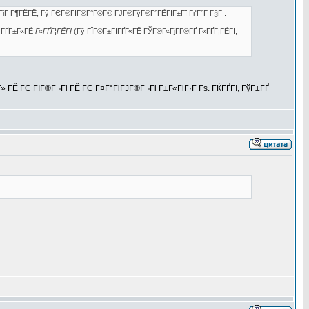
ГіГ Г¶ГЁГЁ, Гў ГЄГ®ГІГ®Г°Г®Г© ГЈГ®ГўГ®Г°ГЁГІГ±Гї ГґГ°Г Г§Г .
 ГҐГ±Г«ГЁ
Г«ГҐГ¦ГЁГІ
(Гў ГЇГ®Г±ГІГҐГ«ГЁ ГЎГ®Г«ГјГ­Г®ГҐ Г«ГҐГ¦ГЁГІ,
 ГЁ ГЄ ГІГ®Г¬Гі ГЁ ГЄ Г¤Г°ГіГЈГ®Г¬Гі Г±Г«ГіГ·Г Гѕ. ГЌГҐГІ, ГўГ±ГҐ