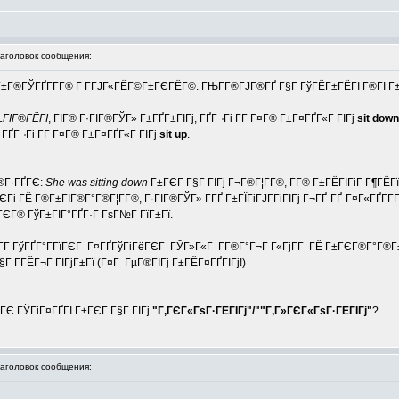
головок сообщения:
Г±Г®ГЎГҐГ­Г­Г® Г Г­ГЈГ«ГЁГ©Г±ГЄГЁГ©. ГЊГ­Г®ГЈГ®ГҐ Г§Г ГўГЁГ±ГЁГІ Г®ГІ Г±
±ГІГ®ГЁГІ
, ГІГ® Г·ГІГ®ГЎГ» Г±ГҐГ±ГІГј, ГҐГ¬Гі Г­Г Г¤Г® Г±Г¤ГҐГ«Г ГІГј
sit down
ГҐГ¬Гі Г­Г Г¤Г® Г±Г¤ГҐГ«Г ГІГј
sit up
.
Г®Г·ГҐГЄ:
She was sitting down
Г±ГЄГ Г§Г ГІГј Г¬Г®Г¦Г­Г®, Г­Г® Г±ГЁГІГіГ Г¶ГЁГ
ГЁ Г®Г±ГІГ®Г°Г®Г¦Г­Г®, Г·ГІГ®ГЎГ» Г­ГҐ Г±ГЇГіГЈГ­ГіГІГј Г¬ГҐ-ГҐ-Г¤Г«ГҐГ­Г­Г® 
Г¤ГЄГ® ГўГ±ГІГ°ГҐГ·Г ГѕГ№Г ГїГ±Гї.
 Г­Г ГўГҐГ°Г­ГїГЄГ Г¤ГҐГўГіГёГЄГ ГЎГ»Г«Г Г­Г®Г°Г¬Г Г«ГјГ­Г ГЁ Г±ГЄГ®Г°Г®Г±ГІ
Г Г­ГЁГ¬Г ГІГјГ±Гї (Г¤Г ГµГ®ГІГј Г±ГЁГ¤ГҐГІГј!)
ГЄ ГЎГіГ¤ГҐГІ Г±ГЄГ Г§Г ГІГј
"Г‚ГЄГ«ГѕГ·ГЁГІГј"/""Г‚Г»ГЄГ«ГѕГ·ГЁГІГј"
?
головок сообщения: