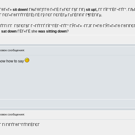
ЄГ®Г«Г»
sit down!
ГЊГ®Г¦Г­Г® Г«ГЁ Г±ГЄГ Г§Г ГІГј
sit up!,
Г­Г ГЇГ°ГЁГ¬ГҐГ°. ГЉ
Г ГЄГ«Г®Г­ГҐГ­ГЁГЁ) ГЁ Гў ГЄГ ГЄГЁГµ Г±ГЁГІГіГ Г¶ГЁГїГµ.
ҐГ­Гї Г­Г ГЅГЄГ§Г Г¬ГҐГ­ГҐ ГЇГ°ГЁГ¬ГҐГ° ГЎГ»Г« -Г­ГЈГ Г¤Г® ГЎГ»Г«Г® Г®ГІГЄ
e
sat down
ГЁГ«ГЁ she
was sitting down
?
вок сообщения:
know how to say
вок сообщения:
­Г Гї ГІГҐГ®Г°ГҐГІГЁГЄГ