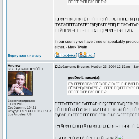
ГіГ¦ГҐГ­ Г«ГЁ Г®Г­ ГІГ Г¬?
Г„Г®Г°Г®ГЈГ® ГЁ Г­ГҐ Г­ГіГ¦ГҐГ­. ГЉГіГЇГЁГёГј 
"ГЄГ®ГЇГҐГ©ГЄГЁ" Г§ГўГ®Г­ГЁГІГј Г°Г®Г¤Г­Г»Г¬ Г
Г ГўГІГ®Г¬Г ГІГ» Г­Г ГЄГ Г¦Г¤Г®Г¬ ГёГ ГЈГі.
_________________
In our country we have three unspeakably preciou
either. - Mark Twain
Вернуться к началу
Andrew
Добавлено: Вторник, Ноября 23, 2004 12:15am
Заго
ГѓГ«Г ГўГ­Г»Г© ГІГ°ГҐГЇГ Г·
gooDeviL писал(а):
ГЂ Г­ГЁГЄГІГ® Г­ГҐ Г¤ГіГ¬Г Г« Г­Г Г±Г·ВёГІ 
ГҐГ®ГЎГµГ®Г¤ГЁГ¬Г . ГЃГ°Г ГІГј/Г­ГҐ ГЎГ°Г 
ГіГ¦ГҐГ­ Г«ГЁ Г®Г­ ГІГ Г¬?
Зарегистрирован:
Г’ГҐГ«ГҐГґГ®Г­ Г¤ГҐГ©Г±ГІГўГЁГІГҐГ«ГјГ­Г® Г®
01.03.2003
Сообщения: 10421
ГҐГІ ГІГҐГ«ГҐГґГ®Г­Г вЂ“ Г­ГіГ¦Г­Г® Г±ГҐГ°ГјГҐ
Откуда: Г€Г°ГЄГіГІГ±ГЄ, RU ->
Los Angeles, US
ГђГ®Г±Г±ГЁГЁ Г­ГҐ Г­ГіГ¦Г­Г®. ГЊГ Г«ГҐГ­ГјГЄГ Г
Г‡ГўГ®Г­ГЁГІГј Гў ГђГ®Г±Г±ГЁГѕ Г«ГіГ·ГёГҐ ГЁ
_________________
ГЂГ­Г¤Г°ГҐГ© ГѓГҐГ°Г Г±ГЁГ¬Г®Гў