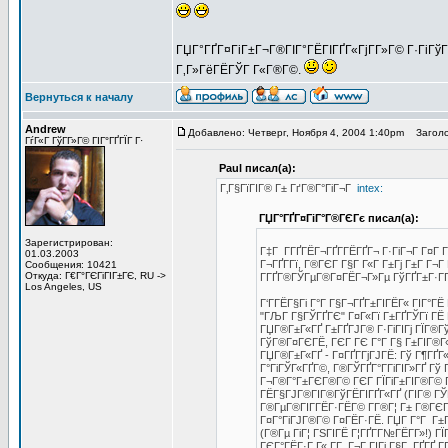
ГЏГ°ГҐГ¤ГіГ±Г¬Г®ГІГ°ГЁГІГҐГ«ГјГ­Г»Г© Г·ГіГўГ Г
Г‚Г»ГёГЁГЎГ Г«Г®Г©.
Вернуться к началу
Andrew
Добавлено: Четверг, Ноября 4, 2004 1:40pm
Заголо
ГѓГ«Г ГўГ­Г»Г© ГІГ°ГҐГЇГ Г·
Paul писал(а):
Г‚Г§ГїГІГ® Г± ГґГ®Г°ГіГ¬Г
intex:
ГЏГ°ГҐГ¤ГіГ°Г®ГЄГє писал(а):
Зарегистрирован:
Г‡Г Г­ГҐГЁГ¬ГҐГ­ГЁГҐГ¬ Г·ГіГ¬Г Г¤Г Г­Г
01.03.2003
Г¬ГҐГ­Гї, Г®ГЄГ Г§Г Г«Г Г±Гј Г±Г Г¬Г
Сообщения: 10421
Откуда: Г€Г°ГЄГіГІГ±ГЄ, RU ->
Г­ГҐГ®ГЎГµГ®Г¤ГЁГ¬Г»Гµ ГўГҐГ±Г·ГҐГ
Los Angeles, US
Г‘Г­ГЁГ§Гі Г°Г Г§Г¬ГҐГ±ГІГЁГ« ГІГ°Г
"ГЉГ Г§ГЎГҐГЄ" Г¤Г«Гї Г±ГҐГЎГї ГЁ
ГЏГ®Г±Г«ГҐ Г±ГҐГЈГ® Г·ГіГІГј ГЇГ®Гў
ГўГ®Г¤ГЄГЁ, ГЄГ ГЄ Г°Г Г§ Г±ГІГ®Г«
ГЏГ®Г±Г«ГҐ - Г¤ГҐГ­ГјГЈГЁ: Гў Г¶ГҐ
Г°ГіГЎГ«ГҐГ©, Г®ГЎГҐГ°Г­ГіГІГ»ГҐ Гў 
Г¬Г®Г°Г±ГЄГ®Г© ГЄГ ГЇГіГ±ГІГ®Г© Гў 
ГЁГ§ГЈГ®ГІГ®ГўГЁГІГҐГ«ГҐ (ГІГ® ГЎГ
Г®ГµГ®ГІГ­ГЁГ·ГЁГ© Г­Г®Г¦ Г± Г®ГЄГ
Г¤Г°ГіГЈГ®Г© Г¤ГЁГ·ГЁ. ГЏГ Г°Г Г±Г
(Г®Гµ ГіГ¦ ГЅГІГЁ Г¦ГҐГ­Г№ГЁГ­Г»!)
ГЄГ°ГЁГ·Г Г« Г­Г Г¬Г ГІГј Г§Г ГҐГҐ Г