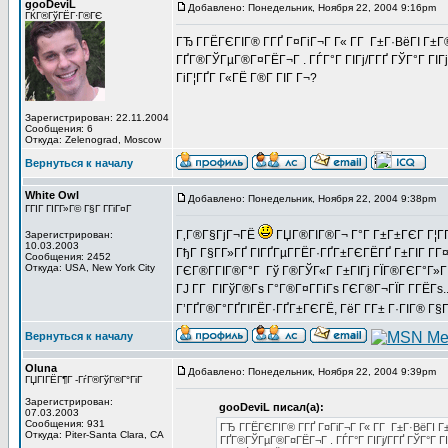
gooDeviL
Добавлено: Понедельник, Ноября 22, 2004 9:16pm
З
ГЌГ®ГўГЁГ·Г®ГЄ
ГЂ Г­ГЁГЄГІГ® Г­ГҐ Г¤ГіГ¬Г Г« Г­Г Г±Г·ВёГІ Г±
ГҐГ®ГЎГµГ®Г¤ГЁГ¬Г . ГЃГ°Г ГІГј/Г­ГҐ ГЎГ°Г ГІ
ГіГ¦ГҐГ­ Г«ГЁ Г®Г­ ГІГ Г¬?
Зарегистрирован: 22.11.2004
Сообщения: 6
Откуда: Zelenograd, Moscow
Вернуться к началу
White Owl
Добавлено: Понедельник, Ноября 22, 2004 9:38pm
З
ГГІГ ГІГ­Г»Г© Г§Г Г­ГіГ¤Г
Г‚Г®Г§ГјГ¬ГЁ
ГЏГ®ГІГ®Г¬ Г°Г Г±Г±ГЄГ Г¦ГҐ
Зарегистрирован:
10.03.2003
ГђГ Г§Г­Г»ГҐ ГІГҐГµГ­ГЁГ·ГҐГ±ГЄГЁГҐ Г±ГІГ Г­Г¤Г
Сообщения: 2452
Откуда: USA, New York City
ГЄГ®Г­ГІГ®Г°Г Гў Г®ГЎГ«Г Г±ГІГј ГЇГ®ГЄГ°Г»ГІ
ГЈ Г­Г ГІГўГ®Гѕ Г°Г®Г¤Г­ГіГѕ ГЄГ®Г¬ГЇГ Г­ГЁГѕ..
Г’ГҐГ®Г°ГҐГІГЁГ·ГҐГ±ГЄГЁ, ГёГ Г­Г± Г·ГІГ® Г§Г 
Вернуться к началу
Oluna
Добавлено: Понедельник, Ноября 22, 2004 9:39pm
З
ГЏГІГЁГ¶Г -ГѓГ®ГўГ®Г°ГіГ­
Зарегистрирован:
gooDeviL писал(а):
07.03.2003
Сообщения: 931
ГЂ Г­ГЁГЄГІГ® Г­ГҐ Г¤ГіГ¬Г Г« Г­Г Г±Г·ВёГІ 
Откуда: Piter-Santa Clara, CA
ГҐГ®ГЎГµГ®Г¤ГЁГ¬Г . ГЃГ°Г ГІГј/Г­ГҐ ГЎГ°Г 