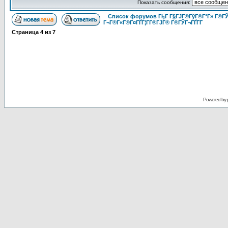
Показать сообщения:
Список форумов ГђГ Г§ГЈГ®ГўГ®Г°Г» Г®ГЎ
Г¬Г®Г«Г®Г¤ГҐГ¦Г­Г®ГЈГ® Г®ГЎГ¬ГҐГ­Г
Страница
4
из
7
Powered by