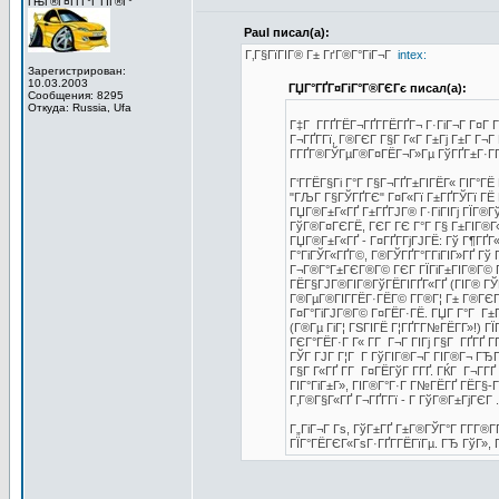
ГЊГ®Г¤ГҐГ°Г ГІГ®Г°
Paul писал(а):
Г‚Г§ГїГІГ® Г± ГґГ®Г°ГіГ¬Г
intex:
Зарегистрирован:
10.03.2003
ГЏГ°ГҐГ¤ГіГ°Г®ГЄГє писал(а):
Сообщения: 8295
Откуда: Russia, Ufa
Г‡Г Г­ГҐГЁГ¬ГҐГ­ГЁГҐГ¬ Г·ГіГ¬Г Г¤Г Г­Г
Г¬ГҐГ­Гї, Г®ГЄГ Г§Г Г«Г Г±Гј Г±Г Г¬Г
Г­ГҐГ®ГЎГµГ®Г¤ГЁГ¬Г»Гµ ГўГҐГ±Г·ГҐГ
Г‘Г­ГЁГ§Гі Г°Г Г§Г¬ГҐГ±ГІГЁГ« ГІГ°Г
"ГЉГ Г§ГЎГҐГЄ" Г¤Г«Гї Г±ГҐГЎГї ГЁ
ГЏГ®Г±Г«ГҐ Г±ГҐГЈГ® Г·ГіГІГј ГЇГ®Гў
ГўГ®Г¤ГЄГЁ, ГЄГ ГЄ Г°Г Г§ Г±ГІГ®Г«
ГЏГ®Г±Г«ГҐ - Г¤ГҐГ­ГјГЈГЁ: Гў Г¶ГҐ
Г°ГіГЎГ«ГҐГ©, Г®ГЎГҐГ°Г­ГіГІГ»ГҐ Гў 
Г¬Г®Г°Г±ГЄГ®Г© ГЄГ ГЇГіГ±ГІГ®Г© Гў 
ГЁГ§ГЈГ®ГІГ®ГўГЁГІГҐГ«ГҐ (ГІГ® ГЎГ
Г®ГµГ®ГІГ­ГЁГ·ГЁГ© Г­Г®Г¦ Г± Г®ГЄГ
Г¤Г°ГіГЈГ®Г© Г¤ГЁГ·ГЁ. ГЏГ Г°Г Г±Г
(Г®Гµ ГіГ¦ ГЅГІГЁ Г¦ГҐГ­Г№ГЁГ­Г»!)
ГЄГ°ГЁГ·Г Г« Г­Г Г¬Г ГІГј Г§Г ГҐГҐ Г
ГЎГ ГЈГ Г¦Г Г ГўГІГ®Г¬Г ГІГ®Г¬ ГЂГЉ
Г§Г Г«ГҐ Г­Г Г¤ГЁГўГ Г­ГҐ. ГЌГ Г¬Г­Г
ГІГ°ГіГ±Г», ГІГ®Г°Г·Г Г№ГЁГҐ ГЁГ§-Г
Г‚Г®Г§Г«ГҐ Г¬ГҐГ­Гї - Г ГўГ®Г±ГјГЄГ .
Г„ГіГ¬Г Гѕ, ГўГ±ГҐ Г±Г®ГЎГ°Г Г­Г­Г®
ГЇГ°ГЁГЄГ«ГѕГ·ГҐГ­ГЁГїГµ. ГЂ ГўГ», 