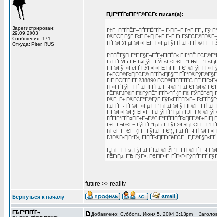
ГЏГ°ГҐГ¤ГіГ°Г®ГЄГє писал(а):
Зарегистрирован:
Г‡Г Г­ГҐГЁГ¬ГҐГ­ГЁГҐГ¬ Г·ГіГ¬Г Г¤Г Г­Г , Гў Г°
29.09.2003
Г®ГЄГ Г§Г Г«Г Г±Гј Г±Г Г¬Г Гї ГЅГЄГ®Г­Г®Г¬ГЁ
Сообщения: 171
ГҐГ®ГЎГµГ®Г¤ГЁГ¬Г»Гµ ГўГҐГ±Г·ГҐГ© Г­Г ГЎГ
Откуда: Piter, RUS
Г‘Г­ГЁГ§Гі Г°Г Г§Г¬ГҐГ±ГІГЁГ« ГІГ°ГЁ ГЄГ®Г
Г±ГҐГЎГї ГЁ Г¤ГўГ ГЎГ«Г®ГЄГ "ГЊГ Г°Г«ГјГЎ
ГЇГ®ГўГ»ГёГҐ ГЎГ»Г«ГЁ ГіГЇГ ГЄГ®ГўГ Г­Г» 
Г±ГЄГ®Г«ГјГЄГ® Г­ГҐГ«ГјГ§Гї ГЇГ°Г®ГўГ®Г§ГЁ
ГЇГ ГЄГҐГІГҐ 238890 ГЄГ®ГЇГҐГҐГЄ ГЁ ГІГ»Г±
Г­Г»ГҐ ГўГ¬ГҐГ±ГІГҐ Г± Г¬Г®Г°Г±ГЄГ®Г© ГЄГ Г
ГЁГ§ГЈГ®ГІГ®ГўГЁГІГҐГ«ГҐ (ГІГ® ГЎГЁГёГј Г
Г®Г¦ Г± Г®ГЄГ°Г®ГўГ ГўГ«ГҐГ­Г­Г»Г¬ Г«ГҐГ§
Г±ГҐГ¬ГҐГ©Г­Г»Гµ ГІГ°ГіГ±Г®Гў ГЇГ®Г¬ГҐГ±ГІГ
ГЇГ®Г«Г®Г¦ГЁГ«Г Г±ГўГҐГ°ГµГі ГЈГ Г§Г®ГўГ»
ГҐГЇГ°ГҐГ¤ГіГ±Г¬Г®ГІГ°ГЁГІГҐГ«ГјГ­Г®Г±ГІГј
Г±Г Г¬Г®Г¬ ГўГҐГ°ГµГі Г ГўГ®Г±ГјГЄГЁ. Г‘ГҐГ©
ГіГёГ Г­ГЄГ (Г­Г ГўГ±ГїГЄ!), Г±ГҐГ¬ГҐГ©Г­Г
ГЈГ®Г«ГјГґГ», ГІГҐГ«ГјГ­ГїГёГЄГ . Г‚Г®Г§Г«ГҐ 
Г„ГіГ¬Г Гѕ, ГўГ±ГҐ Г±Г®ГЎГ°Г Г­Г­Г®ГҐ Г¬Г­
ГЁГїГµ. ГЂ ГўГ», ГЄГіГ¤Г ГЇГ«Г»ГўГҐГІГҐ Гў
_________________
future >> reality
Вернуться к началу
ГЂГ°ГІГҐГ¬
Добавлено: Суббота, Июня 5, 2004 3:13pm
Заголов