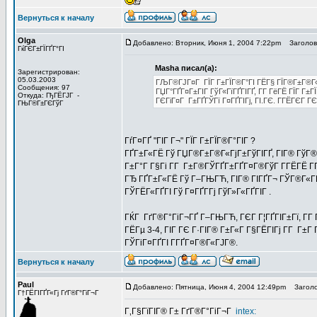
Вернуться к началу
Olga
Добавлено: Вторник, Июня 1, 2004 7:22pm
Заголово
ГќГЄГ±ГЇГҐГ°ГІ
Masha писал(а):
Зарегистрирован:
05.03.2003
ГЉГ®ГЈГ¤Г ГЇГ Г±ГЇГ®Г°ГІ ГЁГ§ ГЇГ®Г±Г®Г«Г
Сообщения: 97
ГЏГ°ГҐГ¤Г±ГІГ ГўГ«ГїГҐГІГҐ, Г­Г ГёГЁ ГЇГ Г±Г
Откуда: ГђГЁГЈГ -
ГЄГіГ¤Г Г±ГҐГЎГї Г¤ГҐГІГј, ГІ.ГЄ. Г­ГЁГЄГ Г
ГЊГ®Г±ГЄГўГ
ГѓГ¤ГҐ "ГІГ Г¬" ГЇГ Г±ГЇГ®Г°ГІГ ?
ГҐГ±Г«ГЁ Гў ГЏГ®Г±Г®Г«ГјГ±ГўГІГҐ, ГІГ® ГўГ®Г«
Г±Г°Г Г§Гі Г­Г Г±Г®ГЎГҐГ±ГҐГ¤Г®ГўГ Г­ГЁГЁ Г­
ГЂ ГҐГ±Г«ГЁ Гў Г–ГЊГЋ, ГІГ® ГІГҐГ¬ ГЎГ®Г«ГҐГҐ
ГЎГЁГ«ГҐГІ Гў Г¤ГҐГ­Гј ГўГ»Г«ГҐГІГ .
ГЌГ ГґГ®Г°ГіГ¬ГҐ Г–ГЊГЋ, ГЄГ Г¦ГҐГІГ±Гї, Г­Г 
ГЁГµ 3-4, ГІГ ГЄ Г·ГІГ® Г±Г«Г Г§ГЁГІГј Г­Г Г±
ГЎГіГ¤ГҐГІ Г­ГҐГ¤Г®Г«ГЈГ®.
Вернуться к началу
Paul
Добавлено: Пятница, Июня 4, 2004 12:49pm
Заголо
Г†ГЁГІГҐГ«Гј ГґГ®Г°ГіГ¬Г
Г‚Г§ГїГІГ® Г± ГґГ®Г°ГіГ¬Г
intex: