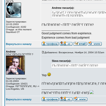
ГЌГ‹ГЋ
Andrew писал(а):
Гџ ГўГ±ГҐ, Г·ГІГ® Г§Г¤ГҐГ±Гј Г®Г±ГІГ ГўГЁГ« 
ГЇГ®ГёГҐГ« ГЁ ГЄГіГЇГЁГ«.
Зарегистрирован:
10.03.2003
ГЂ ГЇГ®ГІГ®Г¬ ГЇГҐГ° Г®ГЎГ°Г ГІГ­Г®?
Сообщения: 4182
_________________
Откуда: at this moment
Stamford CT
Good judgment comes from expirience.
Expirience comes from bad judgment
Вернуться к началу
Andrew
Добавлено: Воскресенье, Ноября 14, 2004 10:52am
ГѓГ«Г ГўГ­Г»Г© ГІГ°ГҐГЇГ Г·
Slava писал(а):
ГЂ ГЇГ®ГІГ®Г¬ ГЇГҐГ° Г®ГЎГ°Г ГІГ­Г®?
Yep
Зарегистрирован:
01.03.2003
ГЃГ®Г«ГјГёГЁГ­Г±ГІГўГ® ГЁГ§ ГІГ®ГЈГ®, Г·ГІГ®
Сообщения: 10421
Откуда: Г€Г°ГЄГіГІГ±ГЄ, RU ->
_________________
Los Angeles, US
ГЂГ­Г¤Г°ГҐГ© ГѓГҐГ°Г Г±ГЁГ¬Г®Гў
Вернуться к началу