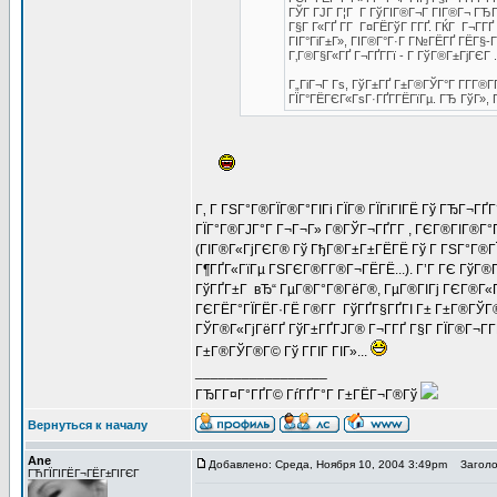
ГЎГ ГЈГ Г¦Г Г ГўГІГ®Г¬Г ГІГ®Г¬ ГЂГЉ
Г§Г Г«ГҐ Г­Г Г¤ГЁГўГ Г­ГҐ. ГЌГ Г¬Г­Г
ГІГ°ГіГ±Г», ГІГ®Г°Г·Г Г№ГЁГҐ ГЁГ§-Г
Г‚Г®Г§Г«ГҐ Г¬ГҐГ­Гї - Г ГўГ®Г±ГјГЄГ .
Г„ГіГ¬Г Гѕ, ГўГ±ГҐ Г±Г®ГЎГ°Г Г­Г­Г®
ГЇГ°ГЁГЄГ«ГѕГ·ГҐГ­ГЁГїГµ. ГЂ ГўГ», 
Г‚ Г ГЅГ°Г®ГЇГ®Г°ГІГі ГЇГ® ГЇГіГІГЁ Гў ГЂГ¬ГҐГ
ГЇГ°Г®ГЈГ°Г Г¬Г¬Г» Г®ГЎГ¬ГҐГ­Г , ГЄГ®ГІГ®Г°Г 
(ГІГ®Г«ГјГЄГ® Гў ГђГ®Г±Г±ГЁГЁ Гў Г ГЅГ°Г®ГЇГ
Г¶ГҐГ«ГїГµ ГЅГЄГ®Г­Г®Г¬ГЁГЁ...). Г’Г ГЄ ГўГ®
ГўГҐГ±Г вЂ“ ГµГ®Г°Г®ГёГ®, ГµГ®ГІГј ГЄГ®Г«
ГЄГЁГ°ГЇГЁГ·ГЁ Г®Г­Г ГўГҐГ§ГҐГІ Г± Г±Г®ГЎГ®Г©
ГЎГ®Г«ГјГёГҐ ГўГ±ГҐГЈГ® Г¬Г­ГҐ Г§Г ГЇГ®Г¬Г­Г
Г±Г®ГЎГ®Г© Гў ГГІГ ГІГ»...
_________________
ГЂГ­Г¤Г°ГҐГ© ГѓГҐГ°Г Г±ГЁГ¬Г®Гў
Вернуться к началу
Ane
Добавлено: Среда, Ноября 10, 2004 3:49pm
Заголов
ГЋГЇГІГЁГ¬ГЁГ±ГІГЄГ