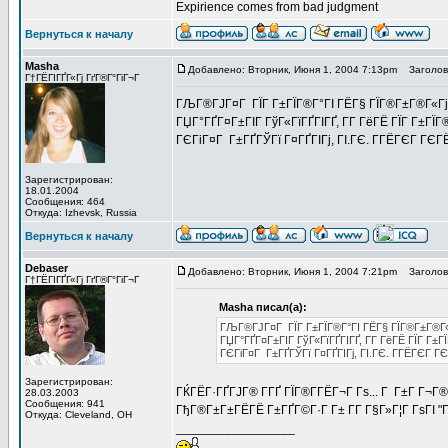
Expirience comes from bad judgment
Вернуться к началу
Masha
Добавлено: Вторник, Июня 1, 2004 7:13pm
Заголово
Г†ГЁГІГҐГ«Гј ГґГ®Г°ГіГ¬Г
ГЉГ®ГЈГ¤Г ГЇГ Г±ГЇГ®Г°ГІ ГЁГ§ ГЇГ®Г±Г®Г«ГјГ
ГЏГ°ГҐГ¤Г±ГІГ ГўГ«ГїГҐГІГҐ, Г­Г ГёГЁ ГЇГ Г±ГЇГ
ГЄГіГ¤Г Г±ГҐГЎГї Г¤ГҐГІГј, ГІ.ГЄ. Г­ГЁГЄГ ГЄГ
Зарегистрирован:
18.01.2004
Сообщения: 464
Откуда: Izhevsk, Russia
Вернуться к началу
Debaser
Добавлено: Вторник, Июня 1, 2004 7:21pm
Заголово
Г†ГЁГІГҐГ«Гј ГґГ®Г°ГіГ¬Г
Masha писал(а):
ГЉГ®ГЈГ¤Г ГЇГ Г±ГЇГ®Г°ГІ ГЁГ§ ГЇГ®Г±Г®Г«Г
ГЏГ°ГҐГ¤Г±ГІГ ГўГ«ГїГҐГІГҐ, Г­Г ГёГЁ ГЇГ Г±Г
ГЄГіГ¤Г Г±ГҐГЎГї Г¤ГҐГІГј, ГІ.ГЄ. Г­ГЁГЄГ Г
Зарегистрирован:
ГЌГЁГ·ГҐГЈГ® Г­ГҐ ГЇГ®Г­ГЁГ¬Г Гѕ... Г Г±Г Г¬Г®
28.03.2003
Сообщения: 941
ГђГ®Г±Г±ГЁГЁ Г±ГҐГ©Г·Г Г± Г­Г Г§Г»Г¦Г ГѕГІ "Г
Откуда: Cleveland, OH
_________________