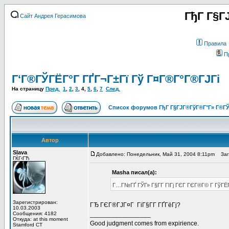
ГђГ Г§Г
Сайт Андрея Герасимова
Правила
П
Г‘Г®ГЎГЁГ°Г ГҐГ¬Г±Гї Гў Г¤Г®Г°Г®ГЈГі
На страницу
Пред.
1
,
2
,
3
,
4
,
5
,
6
,
7
След.
Список форумов ГђГ Г§ГЈГ®ГўГ®Г°Г» Г®ГЎ
Автор
Slava
Добавлено: Понедельник, Май 31, 2004 8:11pm
Заго
ГЌГ‹ГЋ
Masha писал(а):
Г…Г№ГҐ ГЎГ» Г§Г­Г ГІГј ГЄГ ГЄГ®Г© Г ГўГЁГ
Зарегистрирован:
ГЂ ГЄГ®ГЈГ¤Г ГіГ§Г­Г ГҐГёГј?
10.03.2003
Сообщения: 4182
_________________
Откуда: at this moment
Good judgment comes from expirience.
Stamford CT