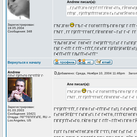
Andrew писал(а):
...Г‚Г±ГҐГЈГ® ГіГ¦ГҐ Г­ГҐ ГЇГ®Г¬Г­Гѕ, ГЎГ®Г«
ГҐГ§Г , ГўГҐГ§ГҐГ­Г­Г®ГЈГ® Г± Г±Г®ГЎГ®Г© Гў 
Зарегистрирован:
ГЋГЈГ®!
ГЂ Г¬Г Г©Г®Г­ГҐГ§-ГІГ® Г§Г Г·ГҐГ¬?
19.05.2004
Сообщения: 348
ГЋГ­Г , Г­Г ГўГҐГ°Г­Г®ГҐ, ГЇГ®ГІГ®Г¬ Г±Г Г¬Г 
_________________
"ГЉГ®ГЈГ¤Г Г®Г¤Г­Г Г¤ГўГҐГ°Гј Г±Г·Г Г±ГІГјГї Г
Г§Г Г¬ГҐГ·Г ГҐГ¬ ГҐГҐ, ГіГ±ГІГ ГўГЁГўГёГЁГ±Гј
Г•ГҐГ«ГҐГ­ ГЉГҐГ«Г«ГҐГ°
Вернуться к началу
Andrew
Добавлено: Среда, Ноября 10, 2004 11:46pm
Заголо
ГѓГ«Г ГўГ­Г»Г© ГІГ°ГҐГЇГ Г·
Ane писал(а):
ГЋГЈГ®!
ГЂ Г¬Г Г©Г®Г­ГҐГ§-ГІГ® Г§Г Г·ГҐ
ГЋГ­Г , Г­Г ГўГҐГ°Г­Г®ГҐ, ГЇГ®ГІГ®Г¬ Г±Г Г¬
Зарегистрирован:
Г“ГўГҐГ°ГҐГ­, Г·ГІГ® Г±Г¬ГҐГїГ«Г Г±Гј. Г‹ГѕГ¤
01.03.2003
Сообщения: 10421
Г±Г®ГЎГЁГ°Г ГѕГІГ±Гї. Г‹Г Г¤Г­Г®, Г­ГҐГЄГ®ГІГ
Откуда: Г€Г°ГЄГіГІГ±ГЄ, RU ->
Los Angeles, US
ГІГїГ¦ГҐГ«Г»Г©. ГЌГ® Г§Г Г·ГҐГ¬ ГҐГ¤Гі ГІГ® ГЎ
Г‡Г­Г Гѕ Г®Г¤Г­Г®ГЈГ® ГЇГ Г°Г­Гї, Г®Г­ Г±Г Г«Г