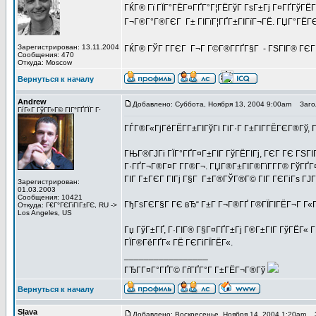
ГЌГ® Гї ГЇГ°ГЁГ¤ГҐГ°Г¦ГЁГўГ ГѕГ±Гј Г¤ГҐГўГЁГ§
Г¬Г®Г°Г®ГЄГ Г± ГІГїГ¦ГҐГ±ГІГїГ¬ГЁ. ГЏГ°ГЁГЄ
Зарегистрирован: 13.11.2004
ГЌГ® ГЎГ Г­ГЄГ Г¬Г Г©Г®Г­ГҐГ§Г - ГЅГІГ® ГЄГ
Сообщения: 470
Откуда: Moscow
Вернуться к началу
Andrew
Добавлено: Суббота, Ноября 13, 2004 9:00am
Загол
ГѓГ«Г ГўГ­Г»Г© ГІГ°ГҐГЇГ Г·
ГЃГ®Г«ГјГёГЁГ­Г±ГІГўГі ГіГ·Г Г±ГІГ­ГЁГЄГ®Гў, 
ГЊГ®ГЈГі ГЇГ°ГҐГ¤Г±ГІГ ГўГЁГІГј, ГЄГ ГЄ ГЅГІГ
Г·ГҐГ¬Г®Г¤Г Г­Г®Г¬. ГЏГ®Г±ГІГ®ГїГ­Г­Г® ГўГҐГ
ГІГ Г±ГЄГ ГІГј Г§Г Г±Г®ГЎГ®Г© ГІГ ГЄГіГѕ ГЈГ°
Зарегистрирован:
01.03.2003
Сообщения: 10421
ГђГѕГЄГ§Г ГЄ вЂ“ Г±Г Г¬Г®ГҐ Г®ГЇГІГЁГ¬Г Г«Гј
Откуда: Г€Г°ГЄГіГІГ±ГЄ, RU ->
Los Angeles, US
Гџ ГўГ±ГҐ, Г·ГІГ® Г§Г¤ГҐГ±Гј Г®Г±ГІГ ГўГЁГ« Г­
ГЇГ®ГёГҐГ« ГЁ ГЄГіГЇГЁГ«.
_________________
ГЂГ­Г¤Г°ГҐГ© ГѓГҐГ°Г Г±ГЁГ¬Г®Гў
Вернуться к началу
Slava
Добавлено: Воскресенье, Ноября 14, 2004 1:20am
З