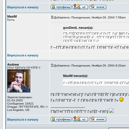
Вернуться к началу
MaxiM
Добавлено: Понедельник, Ноября 29, 2004 7:58am
З
Гость
gooDeviL писал(а):
ГЂ Г­ГЁГЄГІГ® Г­ГҐ Г¤ГіГ¬Г Г« Г­Г Г±Г·ВёГІ 
ГҐГ®ГЎГµГ®Г¤ГЁГ¬Г . ГЃГ°Г ГІГј/Г­ГҐ ГЎГ°Г 
ГіГ¦ГҐГ­ Г«ГЁ Г®Г­ ГІГ Г¬?
Г—ГҐГЈГ®-ГІГ® Гі Г­Г Г± Г­Г ГґГ®Г°ГіГ¬ГҐ Г±
Вернуться к началу
Andrew
Добавлено: Понедельник, Ноября 29, 2004 8:20am
З
ГѓГ«Г ГўГ­Г»Г© ГІГ°ГҐГЇГ Г·
MaxiM писал(а):
Г—ГҐГЈГ®-ГІГ® Гі Г­Г Г± Г­Г ГґГ®Г°ГіГ¬ГҐ 
Г€ ГЇГ°Г®Г¤Г®Г«Г¦Г ГѕГІ ГЇГ°ГЁГЎГ ГўГ«ГїГІГјГ
Зарегистрирован:
Г± ГґГ®Г°ГіГ¬Г Г·ГІГ®-ГІГ® ГЇГ°Г®ГЇГ Г«
01.03.2003
Сообщения: 10421
_________________
Откуда: Г€Г°ГЄГіГІГ±ГЄ, RU ->
Los Angeles, US
ГЂГ­Г¤Г°ГҐГ© ГѓГҐГ°Г Г±ГЁГ¬Г®Гў
Вернуться к началу