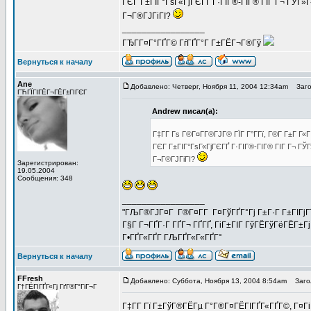
ГЄГ Г±ГІГ°ГѕГ«ГјГЄГҐ Г·ГІГ®-ГІГ® ГІГ Г¬ ГЎГ
Г¬Г®ГЈГіГІ?
_________________
ГЂГ­Г¤Г°ГҐГ© ГѓГҐГ°Г Г±ГЁГ¬Г®Гў
Вернуться к началу
Ane
Добавлено: Четверг, Ноября 11, 2004 12:34am
Загол
ГЋГЇГІГЁГ¬ГЁГ±ГІГЄГ
Andrew писал(а):
Г‡Г­Г Гѕ Г®Г¤Г­Г®ГЈГ® ГЇГ Г°Г­Гї, Г®Г­ Г±Г Г
ГЄГ Г±ГІГ°ГѕГ«ГјГЄГҐ Г·ГІГ®-ГІГ® ГІГ Г¬ Г
Г¬Г®ГЈГіГІ?
Зарегистрирован:
19.05.2004
Сообщения: 348
_________________
"ГЉГ®ГЈГ¤Г Г®Г¤Г­Г Г¤ГўГҐГ°Гј Г±Г·Г Г±ГІГјГї Г
Г§Г Г¬ГҐГ·Г ГҐГ¬ ГҐГҐ, ГіГ±ГІГ ГўГЁГўГёГЁГ±Гј
Г•ГҐГ«ГҐГ­ ГЉГҐГ«Г«ГҐГ°
Вернуться к началу
FFresh
Добавлено: Суббота, Ноября 13, 2004 8:54am
Загол
Г†ГЁГІГҐГ«Гј ГґГ®Г°ГіГ¬Г
Г‡Г­Г Гї Г±ГўГ®ГЁГµ Г°Г®Г¤ГЁГІГҐГ«ГҐГ©, Г¤Гі