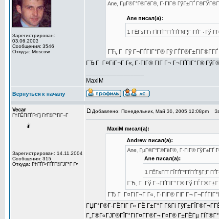
Ane, ГµГ®Г°Г®ГёГ®, Г·ГІГ® ГўГ±ГҐ Г®ГЎГ®Г
Ane писал(а):
1 ГЁГѕГ­Гї ГЇГҐГ°ГҐГҐГ§Г¦Г ГҐГ¬ Гў Г
Зарегистрирован:
03.06.2003
Сообщения: 3546
ГЋ, Г Гў Г¬ГҐГІГ°Г® Гў ГЃГ®Г±ГІГ®Г­ГҐ 
Откуда: Moscow
ГЂ Г Г¤ГіГ¬Г Г«, Г·ГІГ® ГІГ Г¬ Г¬ГҐГІГ°Г® ГўГ
_________________
MaxiM
Вернуться к началу
Vecar
Добавлено: Понедельник, Май 30, 2005 12:08pm
Заг
Г†ГЁГІГҐГ«Гј ГґГ®Г°ГіГ¬Г
MaxiM писал(а):
Andrew писал(а):
Ane, ГµГ®Г°Г®ГёГ®, Г·ГІГ® ГўГ±ГҐ 
Зарегистрирован: 14.11.2004
Ane писал(а):
Сообщения: 315
Откуда: Г‡ГҐГ«ГҐГ­Г®ГЈГ°Г Г¤
1 ГЁГѕГ­Гї ГЇГҐГ°ГҐГҐГ§Г¦Г ГҐ
ГЋ, Г Гў Г¬ГҐГІГ°Г® Гў ГЃГ®Г±ГІ
ГЂ Г Г¤ГіГ¬Г Г«, Г·ГІГ® ГІГ Г¬ Г¬ГҐГІ
ГЏГ°Г®Г·ГЁГІГ Г« ГЁ Г±Г°Г Г§Гі ГўГ±ГЇГ®Г¬Г­ГЁ
Г„Г®Г«ГЈГ®ГЇГ°ГіГ¤Г­Г®Г¬ Г¤Г® Г±ГЁГµ ГЇГ®Г° 