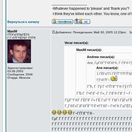
_________________
-Whatever happened to 'please' and 'thank you'?
-I think they've killed each other. You know, one o
Вернуться к началу
MaxiM
Добавлено: Понедельник, Май 30, 2005 12:23pm
Заг
ГЃГіГ¤ГіГ№ГЁГ©
Г Г¬ГҐГ°ГЁГЄГ Г­ГҐГ¶
Vecar писал(а):
MaxiM писал(а):
Andrew писал(а):
Ane, ГµГ®Г°Г®ГёГ®, Г·ГІГ® 
Ane писал(а):
Зарегистрирован:
03.06.2003
1 ГЁГѕГ­Гї ГЇГҐГ°ГҐГҐГ§
Сообщения: 3546
Откуда: Moscow
Г¦Г¤ГҐГ¬
ГЋ, Г Гў Г¬ГҐГІГ°Г® Гў ГЃ
ГЂ Г Г¤ГіГ¬Г Г«, Г·ГІГ® ГІГ Г¬ 
ГЏГ°Г®Г·ГЁГІГ Г« ГЁ Г±Г°Г Г§Гі ГўГ±ГЇГ
Г„Г®Г«ГЈГ®ГЇГ°ГіГ¤Г­Г®Г¬ Г¤Г® Г±ГЁГµ 
Г¬ГҐГІГ°Г® -
ГµГ Г Г Г Г Г Г Г Г Г Г Г Г Г Г Г Г Г Г Г Г Г Г Г Г Г
Г Г Г Г Г Г Г Г Г Г Г Г Г Г Г Г Г Г Г Г Г Г Г Г Г Г Г 
Г Г Г Г Г Г Г Г Г Г Г Г Г Г Г Г Г Г Г Г Г Г Г Г Г Г Г