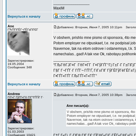
_________________
MaxiM
Вернуться к началу
Ane
Добавлено: Вторник, Июня 7, 2005 10:11pm
Заголов
ГЋГЇГІГЁГ¬ГЁГ±ГІГЄГ
V obshem, prishlo mne pismo ot sponsora, 4to men
Potom employer ne otpuskaet, t.e. ne podpisal job 
Navernoe, tak na etom ostrove i ostanemsya, t.k. 
namechalas...gad! A tak vse Ok, rabotayu potihonk
_________________
Зарегистрирован:
19.05.2004
"ГЉГ®ГЈГ¤Г Г®Г¤Г­Г Г¤ГўГҐГ°Гј Г±Г·Г Г±ГІГјГї Г
Сообщения: 348
Г§Г Г¬ГҐГ·Г ГҐГ¬ ГҐГҐ, ГіГ±ГІГ ГўГЁГўГёГЁГ±Гј
Г•ГҐГ«ГҐГ­ ГЉГҐГ«Г«ГҐГ°
Вернуться к началу
Andrew
Добавлено: Вторник, Июня 7, 2005 10:38pm
Заголов
ГѓГ«Г ГўГ­Г»Г© ГІГ°ГҐГЇГ Г·
Ane писал(а):
V obshem, prishlo mne pismo ot sponsora, 4to 
Potom employer ne otpuskaet, t.e. ne podpisal j
Navernoe, tak na etom ostrove i ostanemsya, t
namechalas...gad! A tak vse Ok, rabotayu poti
Зарегистрирован:
01.03.2003
Сообщения: 10421
Г†Г Г«Гј, Г·ГІГ® ГІГ ГЄ ГЇГ®Г«ГіГ·ГЁГ«Г®Г±Гј. Г