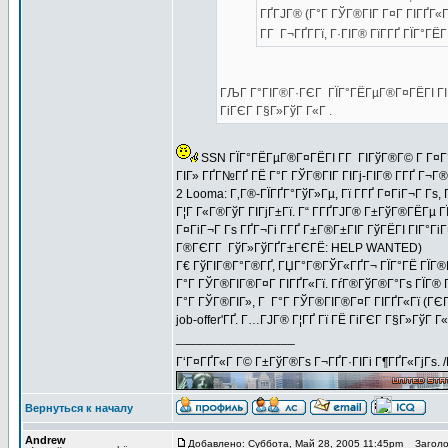
ГҐГЈГ® (Г°Г ГЎГ®ГІГ Г¤Г ГІГҐГ«Гї)
Г­Г Г¬ГҐГ­Гї, Г·ГІГ® ГїГ­ГҐ ГЇГ°
ГЉГ Г°ГІГ®Г·ГЄГ ГЇГ°ГЁГµГ®Г¤ГЁГІ ГІГ
ГіГЄГ Г§Г»ГўГ Г«Г .
SSN ГЇГ°ГЁГµГ®Г¤ГЁГІ Г­Г ГІГўГ®Г© Г Г¤Г°
ГІГ» ГҐГ№ГҐ ГЁ Г°Г ГЎГ®ГІГ ГІГј-ГІГ® Г­ГҐ Г¬Г®
2 Looma: Г‚Г®-ГЇГҐГ°ГўГ»Гµ, Гї Г­ГҐ Г¤ГіГ¬Г Г
Г¦Г Г«Г®ГўГ ГІГјГ±Гї. Г“ Г­ГҐГЈГ® Г±ГўГ®ГЁГµ 
Г¤ГіГ¬Г Гѕ ГҐГ¬Гі Г­ГҐ Г±Г®Г±ГІГ ГўГЁГІ ГІГ°Г
Г®ГЄГ­Г ГўГ»ГўГҐГ±ГЄГЁ: HELP WANTED)
Г€ ГўГІГ®Г°Г®ГҐ, ГЏГ°Г®ГЎГ«ГҐГ¬ ГЇГ°ГЁ ГЇГ®Г«
Г°Г ГЎГ®ГІГ®Г¤Г ГІГҐГ«Гї. ГѓГ®ГўГ®Г°Гѕ ГЇГ® Г
Г°Г ГЎГ®ГІГ», Г Г°Г ГЎГ®ГІГ®Г¤Г ГІГҐГ«Гї (ГЄ
job-offer'ГҐ. Г…ГЈГ® Г¦ГҐ Гї ГЁ ГіГЄГ Г§Г»ГўГ Г
_________________
Г‘Г¤ГҐГ«Г Г© Г±ГўГ®Гѕ Г¬ГҐГ·ГІГі Г¶ГҐГ«ГјГѕ. 
Вернуться к началу
Andrew
Добавлено: Суббота, Май 28, 2005 11:45pm
Заголов