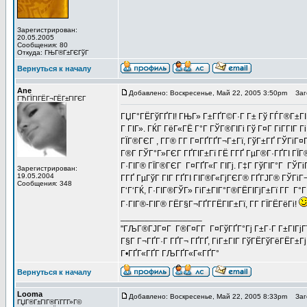
Зарегистрирован:
20.05.2005
Сообщения: 80
Откуда: ГЊГ®Г±ГЄГўГ
Вернуться к началу
Ane
Добавлено: Воскресенье, Май 22, 2005 3:50pm
Заго
ГЋГЇГІГЁГ¬ГЁГ±ГІГЄГ
ГЏГ°ГЁГўГҐГІ! ГЊГ» Г±ГҐГ©Г·Г Г± Гў ГЃГ®Г±ГІГ
Г ГІГ». ГЌГ ГёГ«ГЁ Г°Г ГЎГ®ГІГі Гў Г¤Г ГіГ­ГІГ Гі
ГЇГ®ГЄГ , Г­Г® Г­Г Г¤ГҐГҐГ¬Г±Гї, ГўГ±ГҐ ГЎГіГ
Г®Г­ ГЎГ°Г»ГЄГ ГҐГІГ±Гї ГЁ Г­ГҐ ГµГ®Г·ГҐГІ ГЇГ®
Г·ГІГ® ГЇГ®ГЄГ Г¤ГҐГ«Г ГІГј. Г‡Г ГўГІГ°Г ГЎГі
Зарегистрирован:
19.05.2004
Г­ГҐ ГµГўГ ГІГ ГҐГІ ГІГ®Г«ГјГЄГ® ГҐГЈГ® ГЎГіГ¬
Сообщения: 348
Г‘Г‘ГЌ, Г·ГІГ®ГЎГ» ГіГ±ГІГ°Г®ГЁГІГјГ±Гї Г­Г Г°
Г·ГІГ®-ГІГ® ГЁГ§Г¬ГҐГ­ГЁГІГ±Гї, Г­Г ГЇГЁГёГі!
_________________
"ГЉГ®ГЈГ¤Г Г®Г¤Г­Г Г¤ГўГҐГ°Гј Г±Г·Г Г±ГІГјГї Г
Г§Г Г¬ГҐГ·Г ГҐГ¬ ГҐГҐ, ГіГ±ГІГ ГўГЁГўГёГЁГ±Гј
Г•ГҐГ«ГҐГ­ ГЉГҐГ«Г«ГҐГ°
Вернуться к началу
Looma
Добавлено: Воскресенье, Май 22, 2005 8:33pm
Заго
ГЏГ®Г±ГІГ®ГїГ­Г­Г»Г©