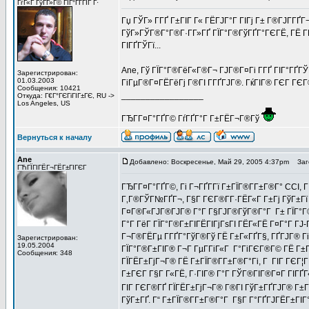
ГѓГ«Г ГўГ­Г»Г© ГІГ°ГҐГЇГ Г·
Гџ ГЎГ» Г­ГҐ Г±ГІГ Г« ГЁГЈГ°Г ГІГј Г± Г®ГЈГ­ГҐГ
ГўГ»ГЎГ®Г°Г®Г·Г­Г»ГҐ ГЇГ°Г®ГўГҐГ°ГЄГЁ, ГЁ Г­Г
ГІГҐГЎГї...
Ane, Гў ГЇГ°Г®ГёГ«Г®Г¬ ГЈГ®Г¤Гі Г­ГҐ ГІГ°ГҐГ
Зарегистрирован:
01.03.2003
ГіГµГ®Г¤ГЁГёГј Г®ГІ Г­ГҐГЈГ®. ГќГІГ® ГЄГ ГЄ
Сообщения: 10421
_________________
Откуда: Г€Г°ГЄГіГІГ±ГЄ, RU ->
Los Angeles, US
ГЂГ­Г¤Г°ГҐГ© ГѓГҐГ°Г Г±ГЁГ¬Г®Гў
Вернуться к началу
Ane
Добавлено: Воскресенье, Май 29, 2005 4:37pm
Заго
ГЋГЇГІГЁГ¬ГЁГ±ГІГЄГ
ГЂГ­Г¤Г°ГҐГ©, Гі Г¬ГҐГ­Гї Г±ГЇГ®Г­Г±Г®Г° CCI, 
Г‚Г®ГЎГ№ГҐГ¬, Г§Г ГЄГ®Г­Г·ГЁГ«Г Г±Гј ГўГ±Гї 
Г¤Г®Г«ГЈГ®ГЈГ® Г°Г Г§ГЈГ®ГўГ®Г°Г Г± ГЇГ°Г®Г
Г°Г ГёГ­ ГЇГ°Г®Г±ГІГЁГІГјГѕГІ ГЁГ«ГЁ Г¤Г°Г ГЈ-Г
Г¬Г®ГЁГµ Г­ГҐГ°ГўГ®Гў ГЁ Г±Г«ГҐГ§, ГҐГЈГ® ГіГ
Зарегистрирован:
19.05.2004
ГЇГ°Г®Г±ГІГ® Г¬Г ГµГ­ГіГ«Г Г°ГіГЄГ®Г© ГЁ Г±Г
Сообщения: 348
ГЇГЁГ±ГјГ¬Г® ГЁ Г±ГЇГ®Г­Г±Г®Г°Гі, Г ГІГ ГЄГ¦
Г±ГЄГ Г§Г Г«ГЁ, Г·ГІГ® Г°Г ГЎГ®ГІГ®Г¤Г ГІГҐГ«Г
ГІГ ГЄГ®ГҐ ГЇГЁГ±ГјГ¬Г® Г®ГІ ГўГ±ГҐГЈГ® Г±
ГўГ±ГҐ. Г“ Г±ГЇГ®Г­Г±Г®Г°Г Г§Г Г°ГҐГЈГЁГ±ГІГ°Г