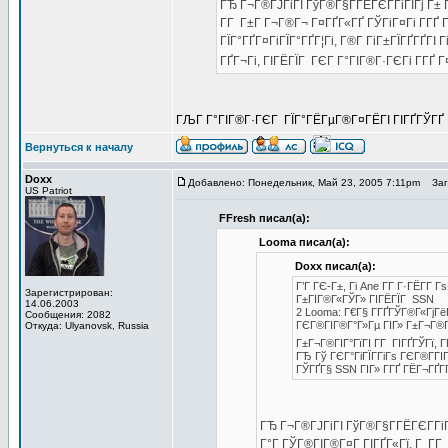
ГЂ Г¬Г®ГЈГіГІ ГўГ®Г§Г­ГЁГЄГ­ГіГІГј Г± 
Г­Г Г±Г Г¬Г®Г¬ Г¤ГҐГ«ГҐ ГЎГіГ¤Гі Г­ГҐ Г
ГЇГ°ГҐГ¤ГіГЇГ°ГҐГ¦Гі, Г®Г­ ГіГ±ГЇГҐГҐГІ Г
ГҐГ¬Гі, ГІГЁГЇГ ГЄГ Г°ГІГ®Г·ГЄГі Г­ГҐ 
ГЉГ Г°ГІГ®Г·ГЄГ ГЇГ°ГЁГµГ®Г¤ГЁГІ ГІГҐГЎГҐ Г­
Вернуться к началу
Doxx
Добавлено: Понедельник, Май 23, 2005 7:11pm
Заго
US Patriot
FFresh писал(а):
Looma писал(а):
Doxx писал(а):
Г’Г ГЄ-Г±, Гі Ane Г­Г Г·ГЁГ­Г
Зарегистрирован:
Г±ГІГ®Г«ГЎГ» ГІГЁГЇГ SSN
14.06.2003
2 Looma: Г€Г§ Г­ГҐГЎГ®Г«Гј
Сообщения: 2082
ГЄГ®ГІГ®Г°Г»Гµ ГІГ» Г±Г¬Г®Г¦
Откуда: Ulyanovsk, Russia
Г±Г¬Г®ГІГ°ГїГІ Г­Г ГІГҐГЎГї,
ГЂ Гў ГЄГ°ГіГЇГ­ГіГѕ ГЄГ®Г­ГІ
ГЎГҐГ§ SSN ГІГ» Г­ГҐ ГЁГ¬ГҐГҐ
ГЂ Г¬Г®ГЈГіГІ ГўГ®Г§Г­ГЁГЄГ­ГіГІ
Г°Г ГЎГ®ГІГ®Г¤Г ГІГҐГ«Гї, Г Г­Г