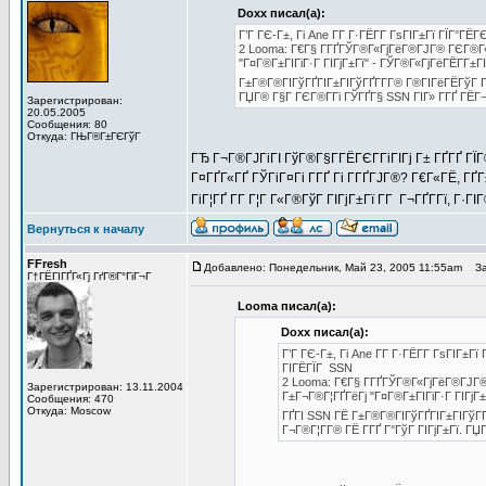
Doxx писал(а):
Г’Г ГЄ-Г±, Гі Ane Г­Г Г·ГЁГ­Г ГѕГІГ±Гї ГЇГ
2 Looma: Г€Г§ Г­ГҐГЎГ®Г«ГјГёГ®ГЈГ® ГЄГ®Г
"Г¤Г®Г±ГІГіГ·Г ГІГјГ±Гї" - ГЎГ®Г«ГјГёГЁГ­Г±
Г±Г®Г®ГІГўГҐГІГ±ГІГўГҐГ­Г­Г® Г®ГІГёГЁГўГ 
ГЏГ® Г§Г ГЄГ®Г­Гі ГЎГҐГ§ SSN ГІГ» Г­ГҐ ГЁГ¬
Зарегистрирован:
20.05.2005
Сообщения: 80
Откуда: ГЊГ®Г±ГЄГўГ
ГЂ Г¬Г®ГЈГіГІ ГўГ®Г§Г­ГЁГЄГ­ГіГІГј Г± ГҐГҐ ГЇГ
Г¤ГҐГ«ГҐ ГЎГіГ¤Гі Г­ГҐ Гі Г­ГҐГЈГ®? Г€Г«ГЁ, ГҐГ
ГіГ¦ГҐ Г­Г Г¦Г Г«Г®ГўГ ГІГјГ±Гї Г­Г Г¬ГҐГ­Гї, Г·
Вернуться к началу
FFresh
Добавлено: Понедельник, Май 23, 2005 11:55am
Заг
Г†ГЁГІГҐГ«Гј ГґГ®Г°ГіГ¬Г
Looma писал(а):
Doxx писал(а):
Г’Г ГЄ-Г±, Гі Ane Г­Г Г·ГЁГ­Г ГѕГІГ
ГІГЁГЇГ SSN
2 Looma: Г€Г§ Г­ГҐГЎГ®Г«ГјГёГ®ГЈГ
Зарегистрирован: 13.11.2004
Г±Г¬Г®Г¦ГҐГёГј "Г¤Г®Г±ГІГіГ·Г ГІГјГ
Сообщения: 470
Откуда: Moscow
ГҐГІ SSN ГЁ Г±Г®Г®ГІГўГҐГІГ±ГІГўГҐ
Г¬Г®Г¦Г­Г® ГЁ Г­ГҐ Г°ГўГ ГІГјГ±Гї. Г