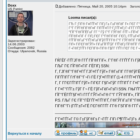
Doxx
Добавлено: Пятница, Май 20, 2005 10:14pm
Заголо
US Patriot
Looma писал(а):
ГЂ Г·ГІГ® Г¤ГҐГ«Г ГІГј Г± Г±Г®ГёГ Г« ГЄГ Г
Г°Г ГЎГ®ГІГ®Г¤Г ГІГҐГ«Гї? Г‚ГҐГ¤Гј Г¬Г­ГҐ ГҐ
"ГЇГ°Г®ГЇГЁГ±Г Г­Г " Гў Г°Г ГЎГ®Г·ГҐГ¬ ГЇГ«Г
ГЇГ®Г«ГіГ·Г ГІГј ГЄГ Г°Г®ГІГ®Г·ГЄГі, ГҐГ±Г«Г
ГҐГЇГ®Г±Г°ГҐГ¤Г±ГІГўГҐГ­Г­Г® Г°Г ГЎГ®ГІГ ГІГ
Зарегистрирован:
ГІГ» ГїГЄГ®ГЎГ» ГіГ±ГЇГҐГўГ ГҐГёГј ГЇГ®ГЇГ
14.06.2003
Сообщения: 2082
Г¬Г®Г¦ГҐГІ ГЄГІГ®-ГІГ® Г§Г­Г ГҐГІ ГЄГ ГЄ Г
Откуда: Ulyanovsk, Russia
ГЌГЁГ·ГҐГЈГ® Г­ГҐ ГЇГ®Г­ГїГ«. Г’Г®Г·Г­ГҐГҐ Гі Гў
ГЉГ ГЄ ГЇГ®Г«ГіГ·ГЁГІГј SSN:
Г‚ ГЈГ®Г°Г®Г¤ГҐ ГЈГ¤ГҐ ГўГ» Г®Г±ГІГ Г­Г®ГўГЁ
ГїГҐГІГҐ ГґГ®Г°Г¬Гі ГЁ Г¦Г¤ГҐГІГҐ (1-4 Г­ГҐГ¤Г
Г‚ Г Г­ГЄГҐГІГҐ ГўГ» ГіГЄГ Г§Г»ГўГ ГҐГІГҐ Г Г¤
Г Г¤Г°ГҐГ± ГўГ Г¬ ГЁ ГўГ»ГёГ«ГѕГІ SSN. ГЊГҐГ
ГЇГ°ГЁГҐГ§Г¤Гі Г­ГҐ ГЎГ»Г«Г® Г°Г ГЎГ®ГІГ», ГЇ
P.S. ГЉГ ГЄ ГЇГ°ГЁГҐГ¤ГҐГІГҐ, Г®ГЎГіГ±ГІГ°Г®
ГІГ®Г°Гі (ГҐГ±Г«ГЁ ГЄГ®Г­ГҐГ·Г­Г® ГЅГІГ® Г­ГҐ
_________________
Г‘Г¤ГҐГ«Г Г© Г±ГўГ®Гѕ Г¬ГҐГ·ГІГі Г¶ГҐГ«ГјГѕ. 
Вернуться к началу