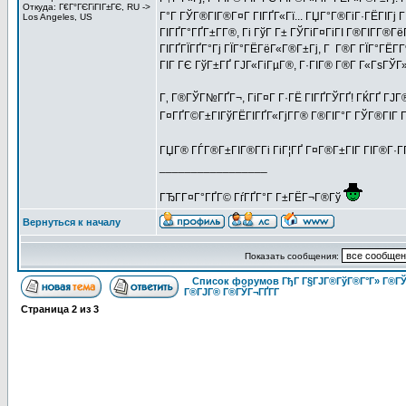
Откуда: Г€Г°ГЄГіГІГ±ГЄ, RU ->
Г°Г ГЎГ®ГІГ®Г¤Г ГІГҐГ«Гї... ГЏГ°Г®ГіГ·ГЁГІГј
Los Angeles, US
ГІГҐГ°ГҐГ±Г­Г®, Гі ГўГ Г± ГЎГіГ¤ГіГІ Г®ГІГ­Г®Гё
ГІГҐГЇГҐГ°Гј ГЇГ°ГЁГёГ«Г®Г±Гј, Г Г®Г­ ГЇГ°ГЁГ
ГІГ ГЄ ГўГ±ГҐ ГЈГ«ГіГµГ®, Г·ГІГ® Г®Г­ Г«ГѕГЎГ
Г‚ Г®ГЎГ№ГҐГ¬, ГіГ¤Г Г·ГЁ ГІГҐГЎГҐ! ГЌГҐ ГЈГ
Г¤ГҐГ©Г±ГІГўГЁГІГҐГ«ГјГ­Г® Г®ГІГ°Г ГЎГ®ГІГ ГҐГ
ГЏГ® ГЃГ®Г±ГІГ®Г­Гі ГіГ¦ГҐ Г¤Г®Г±ГІГ ГІГ®Г·Г­Г
_________________
ГЂГ­Г¤Г°ГҐГ© ГѓГҐГ°Г Г±ГЁГ¬Г®Гў
Вернуться к началу
Показать сообщения:
Список форумов ГђГ Г§ГЈГ®ГўГ®Г°Г» Г®ГЎ
Г®ГЈГ® Г®ГЎГ¬ГҐГ­Г
Страница
2
из
3