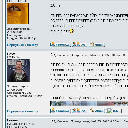
ГіГ·Г Г±ГІГ­ГЁГЄ
2Anne
ГЂ ГІГ» Г­ГҐ Г¬Г®ГЈГ«Г ГЎГ» ГЇГ°Г®Г±ГўГїГІГЁГ
ГЄ Г­ГҐГ¬Гі Г­ГҐ ГЇГ®ГҐГµГ Г«Г ? Г·ГІГ® Г§Г Г
ГЇГ®Г¤ГЇГЁГ±Г ГІГј?
Зарегистрирован:
Г“Г¤Г Г·ГЁ!
20.05.2005
Сообщения: 80
Откуда: ГЊГ®Г±ГЄГўГ
Вернуться к началу
Doxx
Добавлено: Воскресенье, Май 22, 2005 9:03pm
Заго
US Patriot
Г’Г ГЄ-Г±, Гі Ane Г­Г Г·ГЁГ­Г ГѕГІГ±Гї ГЇГ°ГЁ
2 Looma: Г€Г§ Г­ГҐГЎГ®Г«ГјГёГ®ГЈГ® ГЄГ®Г«Г
"Г¤Г®Г±ГІГіГ·Г ГІГјГ±Гї" - ГЎГ®Г«ГјГёГЁГ­Г±ГІ
Г±Г®Г®ГІГўГҐГІГ±ГІГўГҐГ­Г­Г® Г®ГІГёГЁГўГ Гѕ
ГЏГ® Г§Г ГЄГ®Г­Гі ГЎГҐГ§ SSN ГІГ» Г­ГҐ ГЁГ¬ГҐ
Зарегистрирован:
14.06.2003
_________________
Сообщения: 2082
Откуда: Ulyanovsk, Russia
Г‘Г¤ГҐГ«Г Г© Г±ГўГ®Гѕ Г¬ГҐГ·ГІГі Г¶ГҐГ«ГјГѕ. 
Вернуться к началу
Looma
Добавлено: Понедельник, Май 23, 2005 6:50am
Заго
ГЏГ®Г±ГІГ®ГїГ­Г­Г»Г©
ГіГ·Г Г±ГІГ­ГЁГЄ