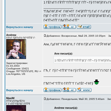
1 ГЁГѕГ­Гї ГЇГҐГ°ГҐГҐГ§Г¦Г ГҐГ¬ Гў Г­Г®ГўГіГѕ 
_________________
"ГЉГ®ГЈГ¤Г Г®Г¤Г­Г Г¤ГўГҐГ°Гј Г±Г·Г Г±ГІГјГї Г
Г§Г Г¬ГҐГ·Г ГҐГ¬ ГҐГҐ, ГіГ±ГІГ ГўГЁГўГёГЁГ±Гј
Г•ГҐГ«ГҐГ­ ГЉГҐГ«Г«ГҐГ°
Вернуться к началу
Andrew
Добавлено: Воскресенье, Май 29, 2005 10:35pm
Заг
ГѓГ«Г ГўГ­Г»Г© ГІГ°ГҐГЇГ Г·
Ane, ГµГ®Г°Г®ГёГ®, Г·ГІГ® ГўГ±ГҐ Г®ГЎГ®ГёГ
Ane писал(а):
1 ГЁГѕГ­Гї ГЇГҐГ°ГҐГҐГ§Г¦Г ГҐГ¬ Гў Г­Г®ГўГіГ
Зарегистрирован:
01.03.2003
Сообщения: 10421
ГЋ, Г Гў Г¬ГҐГІГ°Г® Гў ГЃГ®Г±ГІГ®Г­ГҐ Гї ГЄГ 
Откуда: Г€Г°ГЄГіГІГ±ГЄ, RU ->
Los Angeles, US
_________________
ГЂГ­Г¤Г°ГҐГ© ГѓГҐГ°Г Г±ГЁГ¬Г®Гў
Вернуться к началу
MaxiM
Добавлено: Понедельник, Май 30, 2005 5:40am
Заго
ГЃГіГ¤ГіГ№ГЁГ©
Г Г¬ГҐГ°ГЁГЄГ Г­ГҐГ¶
Andrew писал(а):