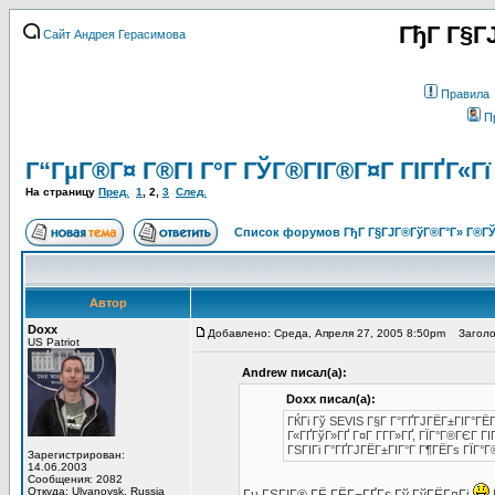
ГђГ Г§Г
Сайт Андрея Герасимова
Правила
П
Г“ГµГ®Г¤ Г®ГІ Г°Г ГЎГ®ГІГ®Г¤Г ГІГҐГ«Гї
На страницу
Пред.
1
,
2
,
3
След.
Список форумов ГђГ Г§ГЈГ®ГўГ®Г°Г» Г®ГЎ
Автор
Doxx
Добавлено: Среда, Апреля 27, 2005 8:50pm
Заголов
US Patriot
Andrew писал(а):
Doxx писал(а):
ГЌГі Гў SEVIS Г§Г Г°ГҐГЈГЁГ±ГІГ°ГЁГ°Г
Г«ГҐГўГ»ГҐ Г¤Г Г­Г­Г»ГҐ, ГЇГ°Г®ГЄГ 
ГЅГІГі Г°ГҐГЈГЁГ±ГІГ°Г Г¶ГЁГѕ ГЇГ°Г
Зарегистрирован:
14.06.2003
Сообщения: 2082
Откуда: Ulyanovsk, Russia