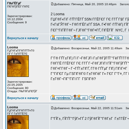
ГЊГЁГµГ
Добавлено: Пятница, Май 20, 2005 10:46pm
Заголо
ГЌГ®ГўГЁГ·Г®ГЄ
2 Looma
Зарегистрирован:
ГЏГ®Г«ГіГ·ГҐГ­ГЁГҐ SSN Г­ГЁГЄГ ГЄ Г­ГҐ Г§Г Г
10.12.2004
Сообщения: 9
Г«ГѕГЎГ®Г¬ Г®ГґГЁГ±ГҐ SSA. Г•Г®Г·ГҐГёГј ГЇГ®
ГЄГ°ГіГЇГ­Г®Г¬ ГЈГ®Г°Г®Г¤ГҐ, ГІГЁГЇГ NYC, Г Г
Вернуться к началу
Looma
Добавлено: Воскресенье, Май 22, 2005 11:49am
Заг
ГЏГ®Г±ГІГ®ГїГ­Г­Г»Г©
ГіГ·Г Г±ГІГ­ГЁГЄ
Г’Г® ГҐГ±ГІГј Гї Г¬Г®ГЈГі Г±Г®ГўГҐГ°ГёГҐГ­Г­
Г®Г­ГЁ Г­ГЁГЄГ ГЄ Г­ГҐ Г¬Г®ГЈГіГІ ГЇГ°Г®ГўГҐГ°Г
Г®Г¤Г­Г®Г¬ Г¬ГҐГ±ГІГҐ, Г­Г® ГҐГµГ ГІГј ГІГіГ¤Г 
Г°ГіГЄГ Гµ ГЅГІГ®Г© Г±Г®ГёГ Г« ГЄГ Г°Г¤, Г­Г
Г±Г®Г¬ГІГ°ГїГІ Г­Г ГЅГІГ®?
Зарегистрирован:
20.05.2005
Сообщения: 80
Откуда: ГЊГ®Г±ГЄГўГ
Вернуться к началу
Looma
Добавлено: Воскресенье, Май 22, 2005 11:51am
Заг
ГЏГ®Г±ГІГ®ГїГ­Г­Г»Г©
ГіГ·Г Г±ГІГ­ГЁГЄ
Г“ГЇГ±, ГЇГҐГ°ГўГ»ГҐ 2 ГўГ®ГЇГ°Г®Г±Г Г±Г­ГЁГ¬