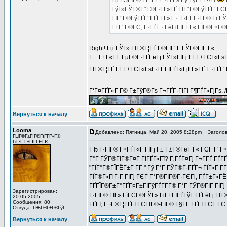
Гџ ГЅГІГ® ГЁ ГЁГ¬ГҐГѕ Гў ГўГЁГ¤Гі
ГўГ»ГЎГ®Г°Г®Г·Г­Г»ГҐ ГЇГ°Г®ГўГҐГ°ГЄГЁ
ГЇГ°Г®ГўГҐГ°ГҐГ­Г­Г»Г¬. Г‹ГЁГ·Г­Г® Гї Г
Г±Г°Г®ГЄ, Г·ГҐГ¬ ГёГіГІГЁГ« ГЇГ®Г¤Г®
Right! Гџ ГЎГ» ГІГ®Г¦ГҐ Г®ГІГ°Г ГЎГ®ГІГ Г«.
Г…Г±Г«ГЁ ГµГ®Г·ГҐГёГј ГЎГ»ГІГј ГЁГ±ГЄГ«ГѕГ·Г
ГІГ®Г¦ГҐ ГЁГ±ГЄГ«ГѕГ·ГЁГІГҐГ«ГјГ­Г»ГҐ Г¬ГҐГ
_________________
Г‘Г¤ГҐГ«Г Г© Г±ГўГ®Гѕ Г¬ГҐГ·ГІГі Г¶ГҐГ«ГјГѕ. 
Вернуться к началу
Looma
Добавлено: Пятница, Май 20, 2005 8:28pm
Заголов
ГЏГ®Г±ГІГ®ГїГ­Г­Г»Г©
ГіГ·Г Г±ГІГ­ГЁГЄ
ГЂ Г·ГІГ® Г¤ГҐГ«Г ГІГј Г± Г±Г®ГёГ Г« ГЄГ Г°Г
Г°Г ГЎГ®ГІГ®Г¤Г ГІГҐГ«Гї? Г‚ГҐГ¤Гј Г¬Г­ГҐ ГҐГҐ
"ГЇГ°Г®ГЇГЁГ±Г Г­Г " Гў Г°Г ГЎГ®Г·ГҐГ¬ ГЇГ«Г Г
ГЇГ®Г«ГіГ·Г ГІГј ГЄГ Г°Г®ГІГ®Г·ГЄГі, ГҐГ±Г«ГЁ
ГҐГЇГ®Г±Г°ГҐГ¤Г±ГІГўГҐГ­Г­Г® Г°Г ГЎГ®ГІГ ГІГј 
Зарегистрирован:
Г·ГІГ® ГІГ» ГїГЄГ®ГЎГ» ГіГ±ГЇГҐГўГ ГҐГёГј ГЇ
20.05.2005
Сообщения: 80
ГҐГІ, Г¬Г®Г¦ГҐГІ ГЄГІГ®-ГІГ® Г§Г­Г ГҐГІ ГЄГ Г
Откуда: ГЊГ®Г±ГЄГўГ
Вернуться к началу