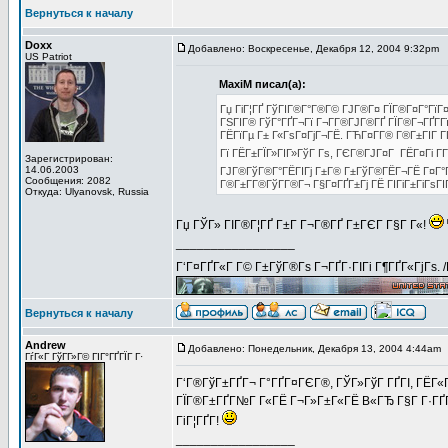
Вернуться к началу
Doxx
Добавлено: Воскресенье, Декабря 12, 2004 9:32pm
З
US Patriot
MaxiM писал(а):
Гџ ГіГ¦ГҐ ГўГІГ®Г°Г®Г© ГЈГ®Г¤ ГЇГ®Г¤Г°ГїГ¤
ГЅГІГ® ГўГ°ГҐГ¬Гї Г¬Г­Г®ГЈГ®ГҐ ГЇГ®Г¬ГҐГ­Г
ГЁГїГµ Г± Г«ГѕГ¤ГјГ¬ГЁ. ГЋГ¤Г­Г® Г®Г±ГІГ Г
Гї ГЁГ±ГЇГ»ГІГ»ГўГ Гѕ, ГЄГ®ГЈГ¤Г ГЁГ¤Гі Г­
Зарегистрирован:
14.06.2003
ГЈГ®ГўГ®Г°ГЁГІГј Г±Г® Г±ГўГ®ГЁГ¬ГЁ Г¤Г°Г
Сообщения: 2082
Г®Г±Г­Г®ГўГ­Г®Г¬ Г§Г¤ГҐГ±Гј ГЁ ГІГіГ±ГіГѕГІ
Откуда: Ulyanovsk, Russia
Гџ ГЎГ» ГІГ®Г¦ГҐ Г±Г Г¬Г®ГҐ Г±ГЄГ Г§Г Г«!
_________________
Г‘Г¤ГҐГ«Г Г© Г±ГўГ®Гѕ Г¬ГҐГ·ГІГі Г¶ГҐГ«ГјГѕ. 
Вернуться к началу
Andrew
Добавлено: Понедельник, Декабря 13, 2004 4:44am
ГѓГ«Г ГўГ­Г»Г© ГІГ°ГҐГЇГ Г·
Г‘Г®ГўГ±ГҐГ¬ Г°ГҐГ¤ГЄГ®, ГЎГ»ГўГ ГҐГІ, ГЁГ«ГЁ
ГЇГ®Г±ГҐГ№Г Г«ГЁ Г¬Г»Г±Г«ГЁ В«ГЂ Г§Г Г·ГҐГ¬ Г­
ГіГ¦ГҐГ­!
_________________