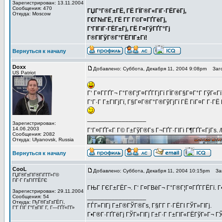
Зарегистрирован: 13.11.2004
Сообщения: 470
ГЏГ°Г®Г±ГЁ, ГЁ ГЇГ®Г«ГіГ·ГЁГёГј,
Откуда: Moscow
Г€Г№ГЁ, ГЁ Г­Г Г©Г¤ГҐГёГј,
Г‘ГІГіГ·ГЁГ±Гј, ГЁ Г¤ГўГҐГ°Гј
Г®ГІГўГ®Г°ГЁГІГ±Гї!
Вернуться к началу
Doxx
Добавлено: Суббота, Декабря 11, 2004 9:08pm
Заго
US Patriot
Г‘ Г¤Г­ГҐГ¬ Г°Г®Г¦Г¤ГҐГ­ГјГї ГЇГ®Г§Г¤Г°Г ГўГ«Гї
Г‘Г·Г Г±ГІГјГї, Г§Г¤Г®Г°Г®ГўГјГї ГЁ ГіГ¤Г Г·ГЁ 
_________________
Зарегистрирован:
14.06.2003
Г‘Г¤ГҐГ«Г Г© Г±ГўГ®Гѕ Г¬ГҐГ·ГІГі Г¶ГҐГ«ГјГѕ. 
Сообщения: 2082
Откуда: Ulyanovsk, Russia
Вернуться к началу
CooL
Добавлено: Суббота, Декабря 11, 2004 10:15pm
Заг
ГЏГ®Г±ГІГ®ГїГ­Г­Г»Г©
ГіГ·Г Г±ГІГ­ГЁГЄ
ГЊГ ГЄГ±ГЁГ¬. Г‘ Г¤Г­ВёГ¬ Г°Г®Г¦Г¤ГҐГ­ГЁГї. Г
Зарегистрирован: 29.11.2004
_________________
Сообщения: 54
Откуда: ГђГ®Г±Г±ГЁГї,
ГЃГ»ГІГј Г±Г®ГЎГ®Гѕ, Г§Г­Г Г·ГЁГІ ГЎГ»ГІГј.
Г’Г ГІГ Г°Г±ГІГ Г­, Г—ГҐГ«Г­Г»
Г•Г®Г·ГҐГёГј ГЎГ»ГІГј Г±Г·Г Г±ГІГ«ГЁГўГ»Г¬ ГЎ