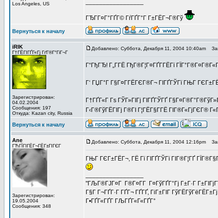
_________________
Los Angeles, US
ГЂГ­Г¤Г°ГҐГ© ГѓГҐГ°Г Г±ГЁГ¬Г®Гў
Вернуться к началу
iRIK
Добавлено: Суббота, Декабря 11, 2004 10:40am
Заг
Г†ГЁГІГҐГ«Гј ГґГ®Г°ГіГ¬Г
Г“ГђГЂ! Г„Г­ГЁ ГђГ®Г¦Г¤ГҐГ­ГЁГї ГЇГ°Г®Г¤Г®Г«Г¦
Г‘ ГЏГ°Г Г§Г¤Г­ГЁГЄГ®Г¬ ГІГҐГЎГї ГЊГ ГЄГ±Г
Зарегистрирован:
Г†ГҐГ«Г Гѕ ГЎГ»ГІГј ГІГҐГЎГҐ Г§Г¤Г®Г°Г®ГўГ»Г¬
04.02.2004
Сообщения: 197
Г‹Г®ГўГЁГІГј Г®ГІ Г¦ГЁГ§Г­ГЁ ГІГ®Г«ГјГЄГ® Г«Г
Откуда: Kazan city, Russia
Вернуться к началу
Ane
Добавлено: Суббота, Декабря 11, 2004 12:16pm
Заг
ГЋГЇГІГЁГ¬ГЁГ±ГІГЄГ
ГЊГ ГЄГ±ГЁГ¬, ГЁ Гї ГІГҐГЎГї ГІГ®Г¦ГҐ ГЇГ®Г§Г
_________________
"ГЉГ®ГЈГ¤Г Г®Г¤Г­Г Г¤ГўГҐГ°Гј Г±Г·Г Г±ГІГјГї Г
Г§Г Г¬ГҐГ·Г ГҐГ¬ ГҐГҐ, ГіГ±ГІГ ГўГЁГўГёГЁГ±Гј
Зарегистрирован:
Г•ГҐГ«ГҐГ­ ГЉГҐГ«Г«ГҐГ°
19.05.2004
Сообщения: 348