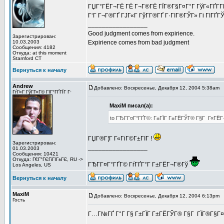
ГЏГ°ГЁГ¬ГЁ ГЁ Г¬Г®ГЁ ГЇГ®Г§Г¤Г°Г ГўГ«ГҐГ­ГЁ
Г‘Г Г¬Г®ГҐ ГЈГ«Г ГўГ­Г®ГҐ Г·ГІГ®ГЎГ» Гі ГІГҐ
_________________
Good judgment comes from expirience.
Зарегистрирован:
10.03.2003
Expirience comes from bad judgment
Сообщения: 4182
Откуда: at this moment
Stamford CT
Вернуться к началу
Andrew
Добавлено: Воскресенье, Декабря 12, 2004 5:38am
З
ГѓГ«Г ГўГ­Г»Г© ГІГ°ГҐГЇГ Г·
MaxiM писал(а):
to ГЂГ­Г¤Г°ГҐГ©: Г±ГЇГ Г±ГЁГЎГ® Г§Г Г«ГЁГ·Г
ГЏГ®Г¦Г Г«ГіГ©Г±ГІГ !
Зарегистрирован:
_________________
01.03.2003
Сообщения: 10421
Откуда: Г€Г°ГЄГіГІГ±ГЄ, RU ->
ГЂГ­Г¤Г°ГҐГ© ГѓГҐГ°Г Г±ГЁГ¬Г®Гў
Los Angeles, US
Вернуться к началу
MaxiM
Добавлено: Воскресенье, Декабря 12, 2004 6:13pm
З
Гость
Г…Г№ГҐ Г°Г Г§ Г±ГЇГ Г±ГЁГЎГ® Г§Г ГЇГ®Г§Г¤Г°Г 