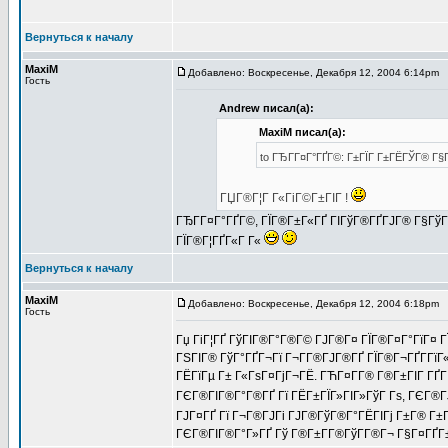
Вернуться к началу
MaxiM
Добавлено: Воскресенье, Декабря 12, 2004 6:14pm
З
Гость
Andrew писал(а):
MaxiM писал(а):
to ГЂГ­Г¤Г°ГҐГ©: Г±ГЇГ Г±ГЁГЎГ® Г§Г
ГЏГ®Г¦Г Г«ГіГ©Г±ГІГ !
ГЂГ­Г¤Г°ГҐГ©, ГЇГ®Г±Г«ГҐ ГІГўГ®ГҐГЈГ® Г§ГўГ
ГЇГ®Г¦ГҐГ«Г Г«
Вернуться к началу
MaxiM
Добавлено: Воскресенье, Декабря 12, 2004 6:18pm
З
Гость
Гџ ГіГ¦ГҐ ГўГІГ®Г°Г®Г© ГЈГ®Г¤ ГЇГ®Г¤Г°ГїГ¤ Г
ГЅГІГ® ГўГ°ГҐГ¬Гї Г¬Г­Г®ГЈГ®ГҐ ГЇГ®Г¬ГҐГ­ГїГ
ГЁГїГµ Г± Г«ГѕГ¤ГјГ¬ГЁ. ГЋГ¤Г­Г® Г®Г±ГІГ ГҐГІ
ГЄГ®ГІГ®Г°Г®ГҐ Гї ГЁГ±ГЇГ»ГІГ»ГўГ Гѕ, ГЄГ®Г
ГЈГ¤ГҐ Гї Г¬Г®ГЈГі ГЈГ®ГўГ®Г°ГЁГІГј Г±Г® Г
ГЄГ®ГІГ®Г°Г»ГҐ Гў Г®Г±Г­Г®ГўГ­Г®Г¬ Г§Г¤ГҐГ±Г