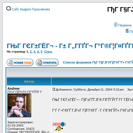
ГђГ Г§Г
Сайт Андрея Герасимова
Правила
П
ГЊГ ГЄГ±ГЁГ¬ - Г± Г„Г­ГҐГ¬ Г°Г®Г¦Г¤ГҐГ­
На страницу
1
,
2
,
3
,
4
,
5
След.
Список форумов ГђГ Г§ГЈГ®ГўГ®Г°Г» Г®ГЎ
Автор
Andrew
Добавлено: Суббота, Декабря 11, 2004 5:01am
Загол
ГѓГ«Г ГўГ­Г»Г© ГІГ°ГҐГЇГ Г·
ГЊГ ГЄГ±ГЁГ¬ - ГўГ±ГҐГЈГ® ГІГҐГЎГҐ Г­Г ГЁГ«
Г‘Г Г¬Г®ГҐ ГЈГ«Г ГўГ­Г®ГҐ - Г·ГІГ®ГЎГ» Г®Г±Г
Зарегистрирован:
01.03.2003
Сообщения: 10421
Откуда: Г€Г°ГЄГіГІГ±ГЄ, RU ->