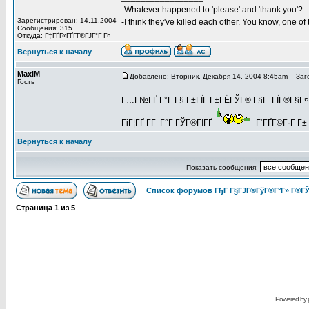
-Whatever happened to 'please' and 'thank you'?
Зарегистрирован: 14.11.2004
-I think they've killed each other. You know, one o
Сообщения: 315
Откуда: Г‡ГҐГ«ГҐГ­Г®ГЈГ°Г Г¤
Вернуться к началу
MaxiM
Добавлено: Вторник, Декабря 14, 2004 8:45am
Заго
Гость
Г…Г№ГҐ Г°Г Г§ Г±ГЇГ Г±ГЁГЎГ® Г§Г ГЇГ®Г§Г¤Г°Г
ГіГ¦ГҐ Г­Г Г°Г ГЎГ®ГІГҐ
Г‘ГҐГ©Г·Г Г± 
Вернуться к началу
Показать сообщения:
Список форумов ГђГ Г§ГЈГ®ГўГ®Г°Г» Г®ГЎ
Страница
1
из
5
Powered by