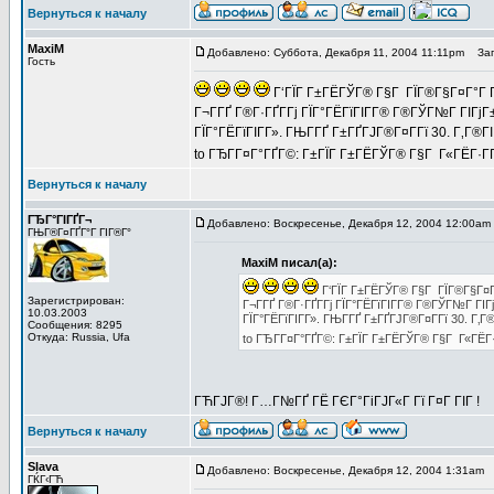
Вернуться к началу
MaxiM
Добавлено: Суббота, Декабря 11, 2004 11:11pm
Заго
Гость
Г‘ГЇГ Г±ГЁГЎГ® Г§Г ГЇГ®Г§Г¤Г°Г ГўГ
Г¬Г­ГҐ Г®Г·ГҐГ­Гј ГЇГ°ГЁГїГІГ­Г® Г®ГЎГ№Г ГІГј
ГЇГ°ГЁГїГІГ­Г». ГЊГ­ГҐ Г±ГҐГЈГ®Г¤Г­Гї 30. Г‚Г®ГІ
to ГЂГ­Г¤Г°ГҐГ©: Г±ГЇГ Г±ГЁГЎГ® Г§Г Г«ГЁГ·Г­Г
Вернуться к началу
ГЂГ°ГІГҐГ¬
Добавлено: Воскресенье, Декабря 12, 2004 12:00am
ГЊГ®Г¤ГҐГ°Г ГІГ®Г°
MaxiM писал(а):
Г‘ГЇГ Г±ГЁГЎГ® Г§Г ГЇГ®Г§Г¤Г°Г
Зарегистрирован:
Г¬Г­ГҐ Г®Г·ГҐГ­Гј ГЇГ°ГЁГїГІГ­Г® Г®ГЎГ№Г ГІ
10.03.2003
ГЇГ°ГЁГїГІГ­Г». ГЊГ­ГҐ Г±ГҐГЈГ®Г¤Г­Гї 30. Г‚Г®
Сообщения: 8295
Откуда: Russia, Ufa
to ГЂГ­Г¤Г°ГҐГ©: Г±ГЇГ Г±ГЁГЎГ® Г§Г Г«ГЁГ·Г
ГЋГЈГ®! Г…Г№ГҐ ГЁ ГЄГ°ГіГЈГ«Г Гї Г¤Г ГІГ !
Вернуться к началу
Slava
Добавлено: Воскресенье, Декабря 12, 2004 1:31am
З
ГЌГ‹ГЋ