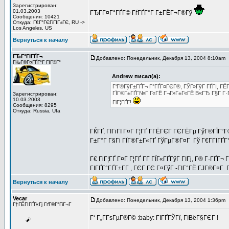
Зарегистрирован:
01.03.2003
ГЂГ­Г¤Г°ГҐГ© ГѓГҐГ°Г Г±ГЁГ¬Г®Гў
Сообщения: 10421
Откуда: Г€Г°ГЄГіГІГ±ГЄ, RU ->
Los Angeles, US
Вернуться к началу
ГЂГ°ГІГҐГ¬
Добавлено: Понедельник, Декабря 13, 2004 8:10am
ГЊГ®Г¤ГҐГ°Г ГІГ®Г°
Andrew писал(а):
Г‘Г®ГўГ±ГҐГ¬ Г°ГҐГ¤ГЄГ®, ГЎГ»ГўГ ГҐГІ, ГЁГ«
ГЇГ®Г±ГҐГ№Г Г«ГЁ Г¬Г»Г±Г«ГЁ В«ГЂ Г§Г Г·ГҐГ¬
Зарегистрирован:
10.03.2003
ГіГ¦ГҐГ­!
Сообщения: 8295
Откуда: Russia, Ufa
ГЌГҐ, ГІГіГІ Г¤Г Г¦ГҐ Г­ГЁГЄГ ГЄГЁГµ ГўГ®ГЇГ°
Г±Г°Г Г§Гі ГЇГ®Г±Г«ГҐ ГўГµГ®Г¤Г Гў Г€Г­ГІГҐГ°Г
Г€ ГіГ¦ГҐ Г¤Г Г¦ГҐ Г­Г ГЇГ«ГҐГўГ ГІГј, Г® Г·ГҐГ
ГІГҐГ°ГҐГ±Г­Г , ГЄГ ГЄ Г¤ГўГ -ГІГ°ГЁ ГЈГ®Г¤Г Г
Вернуться к началу
Vecar
Добавлено: Понедельник, Декабря 13, 2004 1:36pm
Г†ГЁГІГҐГ«Гј ГґГ®Г°ГіГ¬Г
Г‘ Г„Г­ГѕГµГ®Г© :baby: ГІГҐГЎГї, ГІВёГ§ГЄГ !
_________________