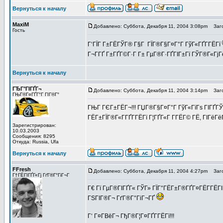
Вернуться к началу
MaxiM
Добавлено: Суббота, Декабря 11, 2004 3:08pm
Заго
Гость
Г‘ГЇГ Г±ГЁГЎГ® Г§Г ГЇГ®Г§Г¤Г°Г ГўГ«ГҐГ­ГЁГї
Г¬Г­ГҐ Г±ГҐГ©Г·Г Г± ГµГ®Г·ГҐГІГ±Гї ГЎГ®Г«Гј
Вернуться к началу
ГЂГ°ГІГҐГ¬
Добавлено: Суббота, Декабря 11, 2004 3:14pm
Заго
ГЊГ®Г¤ГҐГ°Г ГІГ®Г°
ГЊГ ГЄГ±ГЁГ¬!!! ГЏГ®Г§Г¤Г°Г ГўГ«ГїГѕ ГІГҐГЎГї 
ГЁГ±ГЇГ®Г«Г­ГҐГ­ГЁГї Г¦ГҐГ«Г Г­ГЁГ© ГЁ, ГІГёГ
Зарегистрирован:
10.03.2003
Сообщения: 8295
Откуда: Russia, Ufa
Вернуться к началу
FFresh
Добавлено: Суббота, Декабря 11, 2004 4:27pm
Заго
Г†ГЁГІГҐГ«Гј ГґГ®Г°ГіГ¬Г
Г€ Гї ГµГ®ГІГҐГ« ГЎГ» ГЇГ°ГЁГ±Г®ГҐГ¤ГЁГ­ГЁГІ
ГЅГІГ®Г¬ ГґГ®Г°ГіГ¬ГҐ
Г‘ Г¤Г­ВёГ¬ ГђГ®Г¦Г¤ГҐГ­ГЁГї!!!