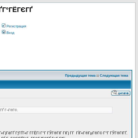
ҐГ°ГЁГЄГҐ
Регистрация
Вход
Предыдущая тема
::
Следующая тема
­ГҐ Г¬Г®Г©.
«ГјГёГҐ Г¦ГҐГ«Г Г­ГЁГї Г°Г ГЎГ®ГІГ ГІГј Г­Г ГЇГ«Г®ГµГ®Г© Г°Г ГЎГ®ГІГҐ.