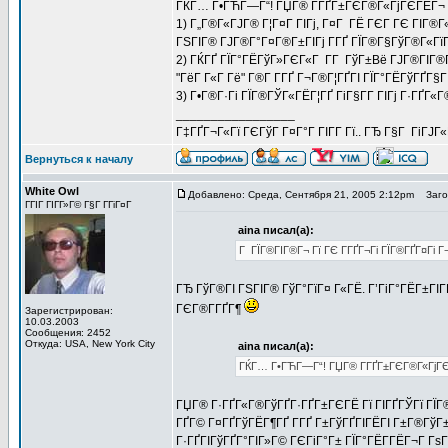
ГЌГ… Г•ГЋГ—Г“! ГЏГ® Г­ГҐГ±ГЄГ®Г«ГјГЄГЁГ¬ Г
1) Г„Г®Г«ГЈГ® Г¦Г¤Г ГІГј, Г¤Г ГЁ ГЄГ ГЄ ГІГ®Г«Г
ГЅГІГ® ГЈГ®Г°Г¤Г®Г±ГІГј Г­ГҐ ГЇГ®Г§ГўГ®Г«ГїГ
2) ГЌГҐ ГЇГ°ГЁГўГ»ГЄГ«Г Г­Г ГўГ±Вё ГЈГ®ГІГ®Гў
"ГёГ Г«Г Гё" Г®Г­ Г­ГҐ Г¬Г®Г¦ГҐГІ ГЇГ°ГЁГўГҐГ§
3) Г•Г®Г·Гі ГЇГ®ГЎГ«ГЁГ¦ГҐ ГіГ§Г­Г ГІГј Г·ГҐГ«
_________________
Г‡ГҐГ¬Г«Гї ГЄГўГ Г¤Г°Г ГІГ­Г Гї.. ГЂ Г§Г ГіГЈ
Вернуться к началу
White Owl
Добавлено: Среда, Сентября 21, 2005 2:12pm
Загол
ГГІГ ГІГ­Г»Г© Г§Г Г­ГіГ¤Г
aina писал(а):
Г ГЇГ®ГІГ®Г¬ Гї ГЄ Г­ГҐГ¬Гі ГЇГ®ГҐГ¤Гі 
ГЂ ГўГ®ГІ ГЅГІГ® ГўГ°ГїГ¤ Г«ГЁ. Г’ГіГ°ГЁГ±ГІ
ГЄГ®Г­ГҐГ¶
Зарегистрирован:
10.03.2003
Сообщения: 2452
Откуда: USA, New York City
aina писал(а):
ГЌГ… Г•ГЋГ—Г“! ГЏГ® Г­ГҐГ±ГЄГ®Г«ГјГЄГ
ГЏГ® Г·ГҐГ«Г®ГўГҐГ·ГҐГ±ГЄГЁ Гї ГІГҐГЎГї ГЇГ®
ГҐГ© Г¤ГҐГўГЁГ¶ГҐ Г­ГҐ Г±ГўГҐГІГЁГІ Г±Г®ГўГ±Г
Г·ГҐГІГўГҐГ°ГІГ»Г© ГЄГіГ°Г± ГЇГ°ГЁГ­ГЁГ¬Г Гѕ