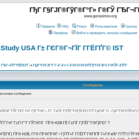
ГђГ Г§ГЈГ®ГўГ®Г°Г» Г®ГЎ ГЂГ¬Г
www.gerasimov.org
Правила
FAQ
Поиск
Пользователи
Группы
Профиль
Войти и проверить личные сообщения
k&Study USA Г± ГЄГ®Г¬ГЇГ Г­ГЁГҐГ© IST
 ГЂГ¬ГҐГ°ГЁГЄГҐ
->
ГЏГ°Г®ГЈГ°Г Г¬Г¬Г» Г¬Г®Г«Г®Г¤ГҐГ¦Г­Г®ГЈГ® Г®ГЎГ¬ГҐГ­Г
Сообщение
головок сообщения:
Г€ГќГ’ ГЎГ ГЄГ Г«Г ГўГ°Г®Г¬, Г­Г Г±ГІГ Г¦ГЁГ°Г®ГўГЄГі Г­ГҐ ГµГ®Г·Гі.. ГЏГ°Г®ГґГЁГ«Гј Г
ГҐ Г¤Г Г±ГІ Г°Г ГЎГ®ГІГ ГЇГ® H2B ГЁ Г±ГІГ Г¦ГЁГ°Г®ГўГЄГ ?
ЁГІГј ГЇГ® H2B, Г­Г® ГЇГ®ГІГ®Г¬ Г¦ГҐГ«Г Г­ГЁГҐ Г®ГІГЇГ Г«Г® вЂ“ Г­ГҐГІ ГЎГ®Г