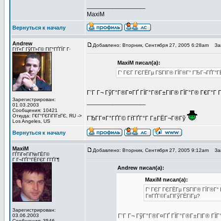
_________________
MaxiM
Вернуться к началу
Andrew
Добавлено: Вторник, Сентября 27, 2005 6:28am
Заг
ГѓГ«Г ГўГ­Г»Г© ГІГ°ГҐГЇГ Г·
MaxiM писал(а):
Г‘ ГЄГ ГЄГЁГµ ГЅГІГ® ГЇГ®Г° ГЂГ¬ГҐГ°ГЁ
Г’Г Г¬ ГўГ°Г®Г¤ГҐ ГЇГ°Г®Г±ГІГ® ГЇГ°Г® Г€Г°Г Г
Зарегистрирован:
_________________
01.03.2003
Сообщения: 10421
Откуда: Г€Г°ГЄГіГІГ±ГЄ, RU ->
ГЂГ­Г¤Г°ГҐГ© ГѓГҐГ°Г Г±ГЁГ¬Г®Гў
Los Angeles, US
Вернуться к началу
MaxiM
Добавлено: Вторник, Сентября 27, 2005 9:12am
Заг
ГЃГіГ¤ГіГ№ГЁГ©
Г Г¬ГҐГ°ГЁГЄГ Г­ГҐГ¶
Andrew писал(а):
MaxiM писал(а):
Г‘ ГЄГ ГЄГЁГµ ГЅГІГ® ГЇГ®Г° 
Г¤ГҐГ©Г±ГІГўГЁГїГµ?
Зарегистрирован:
03.06.2003
Г’Г Г¬ ГўГ°Г®Г¤ГҐ ГЇГ°Г®Г±ГІГ® ГЇГ°
Сообщения: 3546