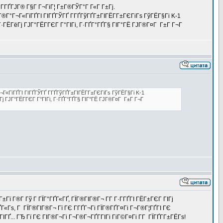
 Г­ГҐГЈГ® Г§Г Г¬ГіГ¦ Г±Г®ГЎГ°Г Г«Г Г±Гј.
®Г°Г¬Г«ГїГҐГІ ГІГҐГЎГҐ Г­ГҐГўГҐГ±ГІГЁГ­Г±ГЄГіГѕ ГўГЁГ§Гі K-1
Г·ГЁГёГј ГЈГ°ГЁГ­ГЄГ Г°ГІГі, Г·ГҐГ°ГҐГ§ ГІГ°ГЁ ГЈГ®Г¤Г Г±Г Г¬Г
Г«ГїГҐГІ ГІГҐГЎГҐ Г­ГҐГўГҐГ±ГІГЁГ­Г±ГЄГіГѕ ГўГЁГ§Гі K-1
Гј ГЈГ°ГЁГ­ГЄГ Г°ГІГі, Г·ГҐГ°ГҐГ§ ГІГ°ГЁ ГЈГ®Г¤Г Г±Г Г¬Г
Г±Гї Г®Г­ Гў Г ГЇГ°ГҐГ«ГҐ, ГЇГ®ГІГ®Г¬ Г­Г Г·Г­ГҐГІ ГЁГ±ГЄГ ГІГј
¤ГҐГ«Гѕ, Г ГЇГ®ГІГ®Г¬ Гї ГЄ Г­ГҐГ¬Гі ГЇГ®ГҐГ¤Гі Г¬Г®Г¦ГҐГІ ГЄ
Ґ... ГЂ Гї ГЄ ГІГ®Г¬Гі Г¬Г®Г¬ГҐГ­ГІГі ГіГ©Г¤Гі Г­Г ГЇГҐГ­Г±ГЁГѕ!