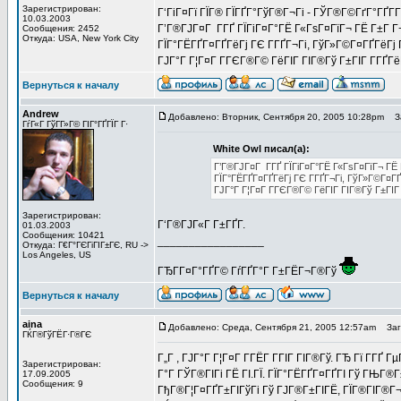
Зарегистрирован:
Г‘ГіГ¤Гї ГЇГ® ГЇГҐГ°ГўГ®Г¬Гі - ГЎГ®Г©ГґГ°ГҐГ­Г
10.03.2003
Г’Г®ГЈГ¤Г Г­ГҐ ГЇГіГ¤Г°ГЁ Г«ГѕГ¤ГїГ¬ ГЁ Г±Г 
Сообщения: 2452
Откуда: USA, New York City
ГЇГ°ГЁГҐГ¤ГҐГёГј ГЄ Г­ГҐГ¬Гі, ГўГ»Г©Г¤ГҐГёГј 
ГЈГ°Г Г¦Г¤Г Г­ГЄГ®Г© ГёГІГ ГІГ®Гў Г±ГІГ Г­ГҐГ
Вернуться к началу
Andrew
Добавлено: Вторник, Сентября 20, 2005 10:28pm
За
ГѓГ«Г ГўГ­Г»Г© ГІГ°ГҐГЇГ Г·
White Owl писал(а):
Г’Г®ГЈГ¤Г Г­ГҐ ГЇГіГ¤Г°ГЁ Г«ГѕГ¤ГїГ¬ ГЁ
ГЇГ°ГЁГҐГ¤ГҐГёГј ГЄ Г­ГҐГ¬Гі, ГўГ»Г©Г¤ГҐ
ГЈГ°Г Г¦Г¤Г Г­ГЄГ®Г© ГёГІГ ГІГ®Гў Г±ГІГ
Зарегистрирован:
Г‘Г®ГЈГ«Г Г±ГҐГ­.
01.03.2003
Сообщения: 10421
_________________
Откуда: Г€Г°ГЄГіГІГ±ГЄ, RU ->
Los Angeles, US
ГЂГ­Г¤Г°ГҐГ© ГѓГҐГ°Г Г±ГЁГ¬Г®Гў
Вернуться к началу
aina
Добавлено: Среда, Сентября 21, 2005 12:57am
Заго
ГЌГ®ГўГЁГ·Г®ГЄ
Г„Г , ГЈГ°Г Г¦Г¤Г Г­ГЁГ­ ГГІГ ГІГ®Гў. ГЂ Гї Г­Г
Зарегистрирован:
Г°Г ГЎГ®ГІГі ГЁ ГІ.ГЇ. ГЇГ°ГЁГҐГ¤ГҐГІ Гў ГЊГ®Г±
17.09.2005
Сообщения: 9
ГђГ®Г¦Г¤ГҐГ±ГІГўГі Гў ГЈГ®Г±ГІГЁ, ГЇГ®ГІГ®Г¬ Г