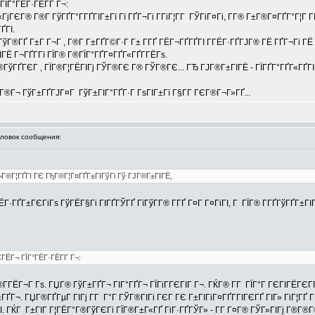
ЇГ°ГЁГ·ГЁГ­Г Г¬:
јГЄГ® Г®Г­ ГўГҐГ°Г­ГҐГІГ±Гї Гї ГҐГ¬Гі Г­ГіГ¦Г­Г ГЎГіГ¤Гі, Г­Г® Г±Г®Г¤ГҐГ°Г¦Г ГІ
ҐГІ.
Г®ГҐ Г±Г Г¬Г , Г®Г­ Г±ГҐГ©Г·Г Г± Г­ГҐ ГЁГ¬ГҐГҐГІ Г­ГЁГ·ГҐГЈГ® ГЁ ГҐГ¬Гі ГЁ 
ГІГЁ Г¬ГҐГ­Гї ГЇГ® Г®ГЇГ°ГҐГ¤ГҐГ«ГҐГ­ГЁГѕ.
Г®ГўГҐГЄГ , ГЇГ®Г¦ГЁГІГј ГЎГ®ГЄ Г® ГЎГ®ГЄ... ГЂ ГЈГ®Г±ГІГЁ - ГЇГҐГ°ГҐГ«ГҐГІГ»
Г«Г®Г¬ ГўГ±ГҐГЈГ¤Г ГўГ±ГІГ°ГҐГ·Г ГѕГІГ±Гї Г§Г­Г ГЄГ®Г¬Г»ГҐ...
овок сообщения:
Г¬Г®Г¦ГҐГІ ГЄ ГђГ®Г¦Г¤ГҐГ±ГІГўГі Гў ГЈГ®Г±ГІГЁ,
ГЁГ·ГҐГ±ГЄГіГѕ ГўГЁГ§Гі ГІГҐГЎГҐ ГїГўГ­Г® Г­ГҐ Г¤Г Г¤ГіГІ, Г ГЇГ® Г­ГҐГўГҐ
ЁГ¬ ГЇГ°ГЁГ·ГЁГ­Г Г¬:
Г­ГЁГ¬Г Гѕ. ГЏГ® ГўГ±ГҐГ¬ ГІГ°ГҐГ¬ ГЇГіГ­ГЄГІГ Г¬. ГЌГ® Г­Г ГЇГ°Г ГЄГІГЁГЄ
ҐГ¬. ГЏГ®ГҐГµГ ГІГј Г­Г Г°Г ГЎГ®ГІГі ГЄГ ГЄ Г±ГІГіГ¤ГҐГ­ГІГЄГҐ ГІГ» ГіГ¦ГҐ
ГІ. ГЌГ Г±ГІГ Г¦ГЁГ°Г®ГўГЄГі ГЇГ®Г±Г«ГҐ ГіГ·ГҐГЎГ» - Г­Г Г¤Г® ГЎГ»ГІГј Г®