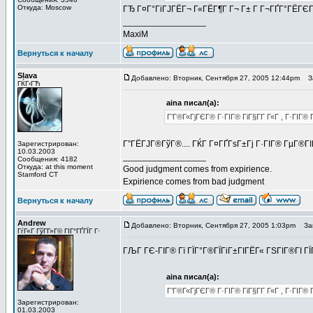
Откуда: Moscow
ГЂ Г¤Г°ГіГЈГЁГ¬ Г«ГЁГ¶Г Г¬ Г± Г Г¬ГҐГ°ГЁГЄГ 
_________________
MaxiM
Вернуться к началу
Slava
Добавлено: Вторник, Сентября 27, 2005 12:44pm
За
ГЌГ‹ГЋ
aina писал(а):
Г’Г®Г«ГјГЄГ® Г·ГІГ® ГіГ§Г­Г Г«Г , Г·ГІГ® Г®Г
Г”ГЁГЈГ®ГўГ®.... ГЌГ Г¤ГҐГѕГ±Гј Г·ГІГ® ГµГ®ГІГ
Зарегистрирован:
10.03.2003
_________________
Сообщения: 4182
Откуда: at this moment
Good judgment comes from expirience.
Stamford CT
Expirience comes from bad judgment
Вернуться к началу
Andrew
Добавлено: Вторник, Сентября 27, 2005 1:03pm
Заг
ГѓГ«Г ГўГ­Г»Г© ГІГ°ГҐГЇГ Г·
ГЉГ ГЄ-ГІГ® Гї ГЇГ°Г®ГЇГіГ±ГІГЁГ« ГЅГІГ®ГІ ГЇ
aina писал(а):
Г’Г®Г«ГјГЄГ® Г·ГІГ® ГіГ§Г­Г Г«Г , Г·ГІГ® Г®Г
Зарегистрирован:
01.03.2003