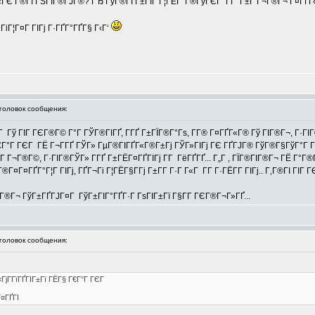
 Г®ГІ ГЅГІГ®ГЈГ®? ГЂ ГўГ®ГІ Г±ГІГ Г¦ГЁГ°Г®ГўГЄГ Г­Г Г±Г Г¬Г®Г¬ Г¤ГҐГ«Г
іГ¦Г¤Г ГІГј Г·ГҐГ°ГҐГ§ Г‹Г‘
оловок сообщения:
 Гў ГІГ ГЄГ®Г© Г°Г ГЎГ®ГІГҐ, Г­ГҐ Г±ГЇГ®Г°Гѕ, Г­Г® Г¤ГҐГ«Г® Гў ГІГ®Г¬, Г·ГІ
Г€Г°Г ГЄГ ГЁ Г¬Г­ГҐ ГЎГ» ГµГ®ГІГҐГ«Г®Г±Гј ГЎГ»ГІГј ГЄ ГҐГЈГ® ГўГ®Г§ГўГ°Г Г
 Г¬Г®Г©, Г·ГІГ®ГЎГ» Г­ГҐ Г±ГЁГ¤ГҐГІГј Г­Г ГёГҐГҐ... Г„Г , ГЇГ®ГІГ®Г¬ ГЁ Г°Г®
Г¤ГҐГ°Г¦Г ГІГј, ГҐГ¬Гі Г¦ГЁГ§Г­Гј Г±Г­Г Г·Г Г«Г Г­Г Г·ГЁГ­Г ГІГј.. Г‚Г®ГІ ГІГ ГЄ 
Г«Г®Г¬ ГўГ±ГҐГЈГ¤Г ГўГ±ГІГ°ГҐГ·Г ГѕГІГ±Гї Г§Г­Г ГЄГ®Г¬Г»ГҐ...
оловок сообщения:
ГјГ­ГїГҐГІГ±Гї ГЁГ§ Г€Г°Г ГЄГ
Г¤ГҐГІ