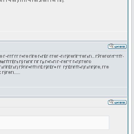
Ґ Г¬Г®Г¦ГҐГІ Г¬Г­Г®ГЈГ®ГҐ Г¤Г ГІГј.
Г® Г¬Г­ГҐ Г­Г Г¤Г® ГЇГ® Г«ГЁГ·Г­Г®Г¬Гі ГўГ®ГЇГ°Г®Г±Гі... ГЎГ®Г©ГґГ°ГҐГ­
№ГҐГ­ГЁГѕ Гў ГёГІГ ГІГ Гµ Г¤Г«Гї Г¬Г®Г°Г Г«ГјГ­Г®Г©
Г±ГЇГЁГ±Гј ГЎГіГ¤ГҐГІ ГЁ ГўГЁГ¤ Г­Г Г¦ГЁГІГҐГ«ГјГ±ГІГўГ®, Г­Г®
ГўГ®ГІ.......