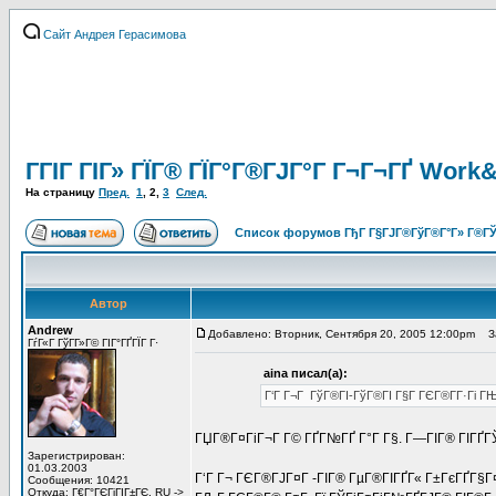
Сайт Андрея Герасимова
ГГІГ ГІГ» ГЇГ® ГЇГ°Г®ГЈГ°Г Г¬Г¬ГҐ Wor
На страницу
Пред.
1
,
2
,
3
След.
Список форумов ГђГ Г§ГЈГ®ГўГ®Г°Г» Г®ГЎ
Автор
Andrew
Добавлено: Вторник, Сентября 20, 2005 12:00pm
За
ГѓГ«Г ГўГ­Г»Г© ГІГ°ГҐГЇГ Г·
aina писал(а):
Г‘Г Г¬Г ГўГ®ГІ-ГўГ®ГІ Г§Г ГЄГ®Г­Г·Гі ГЊ
ГЏГ®Г¤ГіГ¬Г Г© ГҐГ№ГҐ Г°Г Г§. Г—ГІГ® ГІГҐГЎ
Зарегистрирован:
01.03.2003
Г‘Г Г¬ ГЄГ®ГЈГ¤Г -ГІГ® ГµГ®ГІГҐГ« Г±ГєГҐГ§Г¤Г
Сообщения: 10421
Откуда: Г€Г°ГЄГіГІГ±ГЄ, RU ->