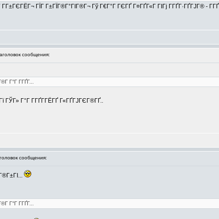
Г­Г±ГЄГЁГ¬ ГЇГ Г±ГЇГ®Г°ГІГ®Г¬ Гў Г€Г°Г ГЄГҐ Г¤ГҐГ«Г ГІГј Г­ГҐГ·ГҐГЈГ® - Г­
головок сообщения:
­ Г°Г Г­ГҐГ­...
ї ГЎГ» Г°Г Г­ГҐГ­ГЁГҐ Г«ГҐГЈГЄГ®ГҐ..
оловок сообщения:
Г®Г±ГІ...
­ Г°Г Г­ГҐГ­...