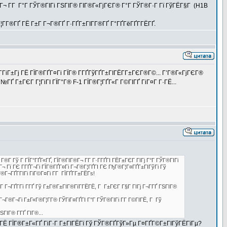
ГҐГ¬ Г­Г Г°Г ГЎГ®ГІГі ГЅГІГ® ГІГ®Г«ГјГЄГ® Г°Г ГЎГ®Г·Г Гї ГўГЁГ§Г (H1B
¦Г­Г®ГҐ ГЁ Г±Г Г¬Г®ГҐ Г·ГҐГ±ГІГ­Г®ГҐ Г°ГҐГёГҐГ­ГЁГҐ.
­ГіГ±Гј ГЁ ГЇГ®ГҐГ¤Гі ГЇГ® Г­ГҐГўГҐГ±ГІГЁГ­Г±ГЄГ®Г©... Г’Г®Г«ГјГЄГ®
ГҐГ№ГҐ Г±ГЄГ Г¦ГіГІ ГЇГ°Г® F-1 ГЇГ®Г¦ГҐГ«Г Г©ГІГҐ ГіГ¤Г Г·ГЁ...
 Г®Г­ Гў Г ГЇГ°ГҐГ«ГҐ, ГЇГ®ГІГ®Г¬ Г­Г Г·Г­ГҐГІ ГЁГ±ГЄГ ГІГј Г°Г ГЎГ®ГІГі
®Г¬ Гї ГЄ Г­ГҐГ¬Гі ГЇГ®ГҐГ¤Гі Г¬Г®Г¦ГҐГІ ГЄ ГђГ®Г¦Г¤ГҐГ±ГІГўГі Гў
Г¬ГҐГ­ГІГі ГіГ©Г¤Гі Г­Г ГЇГҐГ­Г±ГЁГѕ!
Г­ Г¬ГҐГ­Гї Г­ГҐ Гў Г±Г®Г±ГІГ®ГїГ­ГЁГЁ, Г Г±ГЄГ Г§Г ГІГј Г¬Г­ГҐ ГЅГІГ®
¬Г®Г¬Гі Г±Г«Г®Г¦Г­Г® ГЎГіГ¤ГҐГІ Г°Г ГЎГ®ГІГі Г­Г Г©ГІГЁ, Г Гў
ГІГ® Г­ГҐ ГІГ®...
ГЁ ГЇГ®Г±Г«ГҐ ГіГ·Г Г±ГІГЁГї Гў ГЎГ®ГҐГўГ»Гµ Г¤ГҐГ©Г±ГІГўГЁГїГµ?