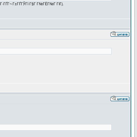
ГҐГ·ГҐГ¬ Г±ГҐГЎГї Г§Г Г№ГЁГ№Г ГІГј.