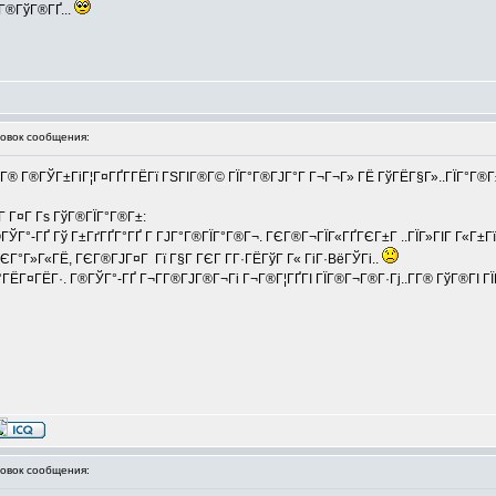
Г®ГўГ®ГҐ...
вок сообщения:
®ГЈГ® Г®ГЎГ±ГіГ¦Г¤ГҐГ­ГЁГї ГЅГІГ®Г© ГЇГ°Г®ГЈГ°Г Г¬Г¬Г» ГЁ ГўГЁГ§Г»..ГЇГ°Г®
 Г¤Г Гѕ ГўГ®ГЇГ°Г®Г±:
®ГЎГ°-ГҐ Гў Г±ГґГҐГ°ГҐ Г ГЈГ°Г®ГЇГ°Г®Г¬. ГЄГ®Г¬ГЇГ«ГҐГЄГ±Г ..ГЇГ»ГІГ Г«Г±Гї 
ГЄГ°Г»Г«ГЁ, ГЄГ®ГЈГ¤Г Гї Г§Г ГЄГ Г­Г·ГЁГўГ Г« ГіГ·ВёГЎГі..
°ГЁГ¤ГЁГ·. Г®ГЎГ°-ГҐ Г¬Г­Г®ГЈГ®Г¬Гі Г¬Г®Г¦ГҐГІ ГЇГ®Г¬Г®Г·Гј..Г­Г® ГўГ®ГІ ГЇ
вок сообщения: