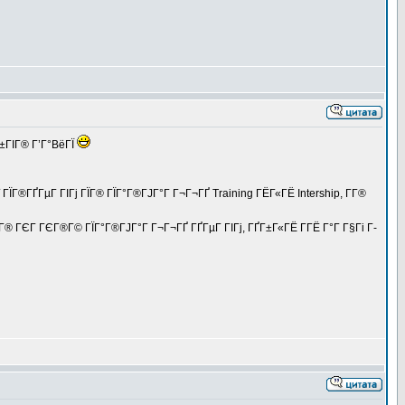
Г±ГІГ® Г’Г°ВёГЇ
ГЇГ®ГҐГµГ ГІГј ГЇГ® ГЇГ°Г®ГЈГ°Г Г¬Г¬ГҐ Training ГЁГ«ГЁ Intership, Г­Г®
Г® ГЄГ ГЄГ®Г© ГЇГ°Г®ГЈГ°Г Г¬Г¬ГҐ ГҐГµГ ГІГј, ГҐГ±Г«ГЁ Г­ГЁ Г°Г Г§Гі Г­