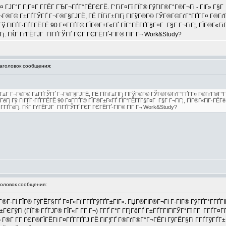
¤ ГЈГ°Г Г¦Г¤Г Г­ГЁГ­ ГЂГ¬ГҐГ°ГЁГЄГЁ. Г‘ГіГ¤Гї ГЇГ® ГўГІГ®Г°Г®Г¬Гі - ГІГ» Г§Г
Г¬Г®Г© Г±ГҐГЎГҐ Г¬Г®Г§ГЈГЁ, ГЁ ГЇГіГ±ГІГј ГІГўГ®Г© ГЎГ®Г©ГґГ°ГҐГ­Г¤ Г®ГґГ
Гў ГІГҐГ·ГҐГ­ГЁГЁ 90 Г¤Г­ГҐГ© ГЇГ®Г±Г«ГҐ ГЇГ°ГЁГҐГ§Г¤Г Г§Г Г¬ГіГ¦, ГЇГ®Г«Гі
ёГј. ГЌГ ГґГЁГЈГ ГІГҐГЎГҐ ГЄГ ГЄГЁГҐ-ГІГ® ГІГ Г¬ Work&Study?
головок сообщения:
 Г±Г Г¬Г®Г© Г±ГҐГЎГҐ Г¬Г®Г§ГЈГЁ, ГЁ ГЇГіГ±ГІГј ГІГўГ®Г© ГЎГ®Г©ГґГ°ГҐГ­Г¤ Г®ГґГ®Г°Г¬
ГёГј Гў ГІГҐГ·ГҐГ­ГЁГЁ 90 Г¤Г­ГҐГ© ГЇГ®Г±Г«ГҐ ГЇГ°ГЁГҐГ§Г¤Г Г§Г Г¬ГіГ¦, ГЇГ®Г«ГіГ·ГЁГё
 Г­ГҐГёГј. ГЌГ ГґГЁГЈГ ГІГҐГЎГҐ ГЄГ ГЄГЁГҐ-ГІГ® ГІГ Г¬ Work&Study?
ловок сообщения:
Ґ ГµГ®Г·Гі ГЇГ® ГўГЁГ§ГҐ Г¤Г«Гї Г­ГҐГўГҐГ±ГІГ». ГЏГ®ГІГ®Г¬Гі Г·ГІГ® ГўГҐГ°Г­ГҐГІ
ГЄГўГі (ГЇГ® ГҐГЈГ® ГЇГ«Г Г­Г Г¬) Г­ГҐ Г°Г Г­ГјГёГҐ Г±ГҐГ­ГІГїГЎГ°Гї Г­Г Г­ГҐГ
®Г­ Г­Г ГЄГ®ГЇГЁГІ Г¤ГҐГ­ГҐГЈ ГЁ ГіГ¦ГҐ Г®ГґГ®Г°Г¬ГЁГІ ГўГЁГ§Гі Г­ГҐГўГҐГ±ГІГ