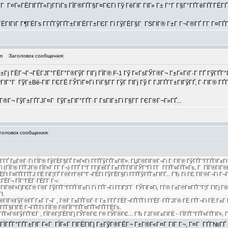
 Г­Г Г¤Г«ГЁГІГҐГ«ГјГ­ГіГѕ ГЇГ®ГҐГ§Г¤ГЄГі Гў ГёГІГ ГІГ» Г± Г°Г Г§Г°ГҐГёГҐГ­ГЁ
ЁГІГіГ Г¶ГЁГѕ Г­ГҐГўГҐГ±ГІГЁГ­Г±ГЄГ Гї ГўГЁГ§Г ГЅГІГ® Г±Г Г¬Г®ГҐ Г­Г Г¤ГҐГ
m
Заголовок сообщения:
±Гј ГЁГ¬Г¬ГЁГЈГ°ГЁГ°Г®ГўГ ГІГј ГЇГ® F-1 Гў Г«ГѕГЎГ®Г¬ Г±Г«ГіГ·Г ГҐ ГўГҐГ°Г
‡Г ГўГІГ°Г ГўГ±Вё-ГІГ ГЄГЁ ГЎГіГ¤Гі ГіГ§Г­Г ГўГ ГІГј Гў Г ГЈГҐГ­Г±ГІГўГҐ, Г·ГІГ® 
Г«Г®Г¬ ГўГ±ГҐГЈГ¤Г ГўГ±ГІГ°ГҐГ·Г ГѕГІГ±Гї Г§Г­Г ГЄГ®Г¬Г»ГҐ...
оловок сообщения:
Гї Г­ГҐ ГµГ®Г·Гі ГЇГ® ГўГЁГ§ГҐ Г¤Г«Гї Г­ГҐГўГҐГ±ГІГ». ГЏГ®ГІГ®Г¬Гі Г·ГІГ® ГўГҐГ°Г­ГҐГІГ±Гї
(ГЇГ® ГҐГЈГ® ГЇГ«Г Г­Г Г¬) Г­ГҐ Г°Г Г­ГјГёГҐ Г±ГҐГ­ГІГїГЎГ°Гї Г­Г Г­ГҐГ¤ГҐГ«Гѕ, Г ГЇГ®ГІГ
ГІ Г¤ГҐГ­ГҐГЈ ГЁ ГіГ¦ГҐ Г®ГґГ®Г°Г¬ГЁГІ ГўГЁГ§Гі Г­ГҐГўГҐГ±ГІГҐ... ГЂ Гї ГЄ ГІГ®Г¬Гі Г¬Г®
ЁГ¬ ГЇГ°ГЁГ·ГЁГ­Г Г¬:
ІГ®Г«ГјГЄГ® Г®Г­ ГўГҐГ°Г­ГҐГІГ±Гї Гї ГҐГ¬Гі Г­ГіГ¦Г­Г ГЎГіГ¤Гі, Г­Г® Г±Г®Г¤ГҐГ°Г¦Г ГІГј Г®
І.
ГІГ®ГўГ®ГҐ Г±Г Г¬Г , Г®Г­ Г±ГҐГ©Г·Г Г± Г­ГҐ ГЁГ¬ГҐГҐГІ Г­ГЁГ·ГҐГЈГ® ГЁ ГҐГ¬Гі ГЁ Г±Г Г
ўГҐГ§ГІГЁ Г¬ГҐГ­Гї ГЇГ® Г®ГЇГ°ГҐГ¤ГҐГ«ГҐГ­ГЁГѕ.
Г·ГҐГ«Г®ГўГҐГЄГ , ГЇГ®Г¦ГЁГІГј ГЎГ®ГЄ Г® ГЎГ®ГЄ... ГЂ ГЈГ®Г±ГІГЁ - ГЇГҐГ°ГҐГ«ГҐГІГ», ГЅ
ЇГҐГ°ГҐГ±ГІГ Г«Г ГЇГ«Г ГІГЁГІГј Г±ГўГ®ГЁГ¬ Г±Г®Г«Г¤Г ГІГ Г¬, Г¤Г ГҐГ№ГҐ 