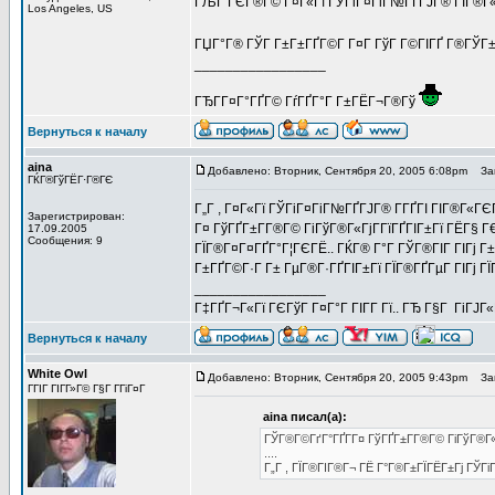
ГЉГ ГЄГ®Г© Г¤Г«Гї ГЎГіГ¤ГіГ№ГҐГЈГ® ГІГ®Г«ГЄ
Los Angeles, US
ГЏГ°Г® ГЎГ Г±Г±ГҐГ©Г­ Г¤Г ГўГ Г©ГІГҐ Г®ГЎГ±Г
_________________
ГЂГ­Г¤Г°ГҐГ© ГѓГҐГ°Г Г±ГЁГ¬Г®Гў
Вернуться к началу
aina
Добавлено: Вторник, Сентября 20, 2005 6:08pm
Заг
ГЌГ®ГўГЁГ·Г®ГЄ
Г„Г , Г¤Г«Гї ГЎГіГ¤ГіГ№ГҐГЈГ® Г­ГҐГІ ГІГ®Г«ГЄГ
Зарегистрирован:
Г¤ ГўГҐГ±Г­Г®Г© ГіГўГ®Г«ГјГ­ГїГҐГІГ±Гї ГЁГ§ 
17.09.2005
Сообщения: 9
ГЇГ®Г¤Г¤ГҐГ°Г¦ГЄГЁ.. ГЌГ® Г°Г ГЎГ®ГІГ ГІГј Г±Г
Г±ГҐГ©Г·Г Г± ГµГ®Г·ГҐГІГ±Гї ГЇГ®ГҐГµГ ГІГј ГЇГ®Г¤
_________________
Г‡ГҐГ¬Г«Гї ГЄГўГ Г¤Г°Г ГІГ­Г Гї.. ГЂ Г§Г ГіГЈ
Вернуться к началу
White Owl
Добавлено: Вторник, Сентября 20, 2005 9:43pm
Заг
ГГІГ ГІГ­Г»Г© Г§Г Г­ГіГ¤Г
aina писал(а):
ГЎГ®Г©ГґГ°ГҐГ­Г¤ ГўГҐГ±Г­Г®Г© ГіГўГ®Г«
....
Г„Г , ГЇГ®ГІГ®Г¬ ГЁ Г°Г®Г±ГЇГЁГ±Гј ГЎГі