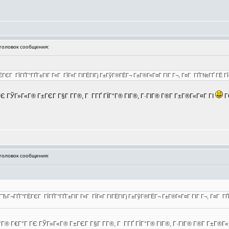
оловок сообщения:
ГЄГ ГЇГҐГ°ГҐГ±ГІГ Г«Г ГЇГ«Г ГІГЁГІГј Г±ГўГ®ГЁГ¬ Г±Г®Г«Г¤Г ГІГ Г¬, Г¤Г ГҐГ№ГҐ ГЁ Г
Є ГЎГ»Г«Г® Г±ГЄГ Г§Г Г­Г®, Г Г­ГҐ ГЇГ°Г® ГІГ®, Г·ГІГ® Г®Г­ Г±Г®Г«Г¤Г ГІ
Г
оловок сообщения:
ГЂГ¬ГҐГ°ГЁГЄГ ГЇГҐГ°ГҐГ±ГІГ Г«Г ГЇГ«Г ГІГЁГІГј Г±ГўГ®ГЁГ¬ Г±Г®Г«Г¤Г ГІГ Г¬, Г¤Г ГҐ
Г® Г€Г°Г ГЄ ГЎГ»Г«Г® Г±ГЄГ Г§Г Г­Г®, Г Г­ГҐ ГЇГ°Г® ГІГ®, Г·ГІГ® Г®Г­ Г±Г®Г«