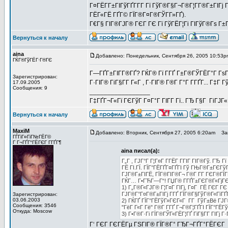
Г¤ГЁГ­Г±ГІГўГҐГ­Г­Г Гї ГўГ®Г§Г¬Г®Г¦Г­Г®Г±ГІГј
ГЁГ«ГЁ ГҐГ© ГЇГ®Г¤Г®ГЎГ­Г»ГҐ).
Г€Г§ ГІГ®ГЈГ® ГЄГ ГЄ Гї ГўГЁГ¦Гі ГІГўГ®Гѕ Г±Г
Вернуться к началу
aina
Добавлено: Понедельник, Сентября 26, 2005 10:53p
ГЌГ®ГўГЁГ·Г®ГЄ
Г—ГҐГ±ГІГ­Г®ГҐ? ГЌГ® Гї Г­ГҐ Г±Г®ГЎГЁГ°Г ГѕГ
Зарегистрирован:
Г·ГІГ® ГіГ§Г­Г Г«Г , Г·ГІГ® Г®Г­ Г°Г Г­ГҐГ­... Г
17.09.2005
Сообщения: 9
_________________
Г‡ГҐГ¬Г«Гї ГЄГўГ Г¤Г°Г ГІГ­Г Гї.. ГЂ Г§Г ГіГЈ
Вернуться к началу
MaxiM
Добавлено: Вторник, Сентября 27, 2005 6:20am
Заг
ГЃГіГ¤ГіГ№ГЁГ©
Г Г¬ГҐГ°ГЁГЄГ Г­ГҐГ¶
aina писал(а):
Г„Г , ГЈГ°Г Г¦Г¤Г Г­ГЁГ­ ГГІГ ГІГ®Гў. ГЂ 
ГЁ ГІ.ГЇ. ГЇГ°ГЁГҐГ¤ГҐГІ Гў ГЊГ®Г±ГЄГўГі 
ГЈГ®Г±ГІГЁ, ГЇГ®ГІГ®Г¬ Г®Г­ Г­Г ГЄГ®ГЇГЁ
ГЌГ… Г•ГЋГ—Г“! ГЏГ® Г­ГҐГ±ГЄГ®Г«ГјГЄГ
1) Г„Г®Г«ГЈГ® Г¦Г¤Г ГІГј, Г¤Г ГЁ ГЄГ ГЄ Г
ГЈГ®Г°Г¤Г®Г±ГІГј Г­ГҐ ГЇГ®Г§ГўГ®Г«ГїГҐГ
Зарегистрирован:
03.06.2003
2) ГЌГҐ ГЇГ°ГЁГўГ»ГЄГ«Г Г­Г ГўГ±Вё ГЈГ®
Сообщения: 3546
"ГёГ Г«Г Гё" Г®Г­ Г­ГҐ Г¬Г®Г¦ГҐГІ ГЇГ°ГЁГ
Откуда: Moscow
3) Г•Г®Г·Гі ГЇГ®ГЎГ«ГЁГ¦ГҐ ГіГ§Г­Г ГІГј 
Г‘ ГЄГ ГЄГЁГµ ГЅГІГ® ГЇГ®Г° ГЂГ¬ГҐГ°ГЁГЄГ Г