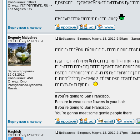
Сообщения: 10421
Г‚Г®Г©Г­Г - ГўГ®Г®ГЎГ№ГҐ Г¤ГҐГ«Г® ГµГ°ГҐГ­
Откуда: Г€Г°ГЄГіГІГ±ГЄ, RU ->
_________________
Los Angeles, US
ГЂГ­Г¤Г°ГҐГ© ГѓГҐГ°Г Г±ГЁГ¬Г®Гў
Вернуться к началу
Evgeniy Malyshev
Добавлено: Вторник, Марта 13, 2012 5:59am
Заголо
Г†ГЁГІГҐГ«Гј ГґГ®Г°ГіГ¬Г
Г‘ГЇГ Г±ГЁГЎГ®. ГЌГ® ГІГ Г¬ Г­ГҐГІ ГІГ®Г·Г­Г
ГЉГ ГЄ Г·ГҐГ«Г®ГўГҐГЄГі Г± Г®ГЇГ»ГІГ®Г¬ Г§Г
Г“ Г¬ГҐГ­Гї ГҐГ±ГІГј ГЇГҐГ°ГўГ®ГҐ Г®Г·Г­Г®ГҐ Г
Зарегистрирован:
ГЅГЁГі ГЇГ°Г®ГЈГ°Г Г¬Г¬Гі Гў ГђГ ГёГёГҐ Г§Г 
12.03.2012
Сообщения: 450
Г ГІГҐГЇГҐГ°Гј Г¬Г®Вё 2-ГҐ Г§Г Г®Г·Г­Г®ГҐ ГѕГ
Откуда: Dm.-
ГҐ ГЎГ»Г« Гі ГўГ Г±...
Pomryaskino/Ulyanovsk,
Russia
_________________
If you`re going to San Francisco,
Be sure to wear some flowers in your hair
If you`re going to San Francisco,
You`re gonna meet some gentle people there
Вернуться к началу
Hashish
Добавлено: Вторник, Марта 13, 2012 2:17pm
Заголо
Г†ГЁГІГҐГ«Гј ГґГ®Г°ГіГ¬Г