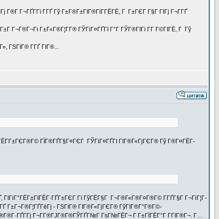
Гј Г®Г­ Г¬ГҐГ­Гї Г­ГҐ Гў Г±Г®Г±ГІГ®ГїГ­ГЁГЁ, Г Г±ГЄГ Г§Г ГІГј Г¬Г­ГҐ
Г±Г Г¬Г®Г¬Гі Г±Г«Г®Г¦Г­Г® ГЎГіГ¤ГҐГІ Г°Г ГЎГ®ГІГі Г­Г Г©ГІГЁ, Г Гў
, ГЅГІГ® Г­ГҐ ГІГ®...
Г±ГІГЁГ­Г±ГЄГ®Г© ГЇГ®ГҐГ§Г¤ГЄГ ГЎГіГ¤ГҐГІ ГІГ®Г«ГјГЄГ® Гў Г®Г¤ГЁГ­
ГҐ, ГІГіГ°ГЁГ±ГІГЁГ·ГҐГ±ГЄГ Гї ГўГЁГ§Г Г¬Г®Г«Г®Г¤Г®Г© Г­ГҐГ§Г Г¬ГіГ¦Г­
 Г­ГҐ Г±Г¬Г®Г¦ГҐГёГј - ГЅГІГ® ГІГ®Г«ГјГЄГ® ГўГІГ®Г°Г®Г©-
Г®Г®Г®Г·ГҐГ­Гј Г¬Г­Г®ГЈГ®Г®ГЎГҐГ№Г ГѕГ№ГЁГ¬ Г Г±ГЇГЁГ°Г Г­ГІГ®Г¬. Г…