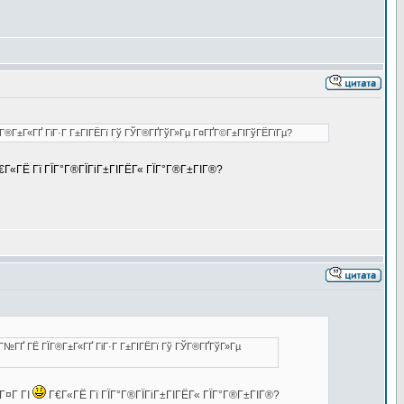
ЇГ®Г±Г«ГҐ ГіГ·Г Г±ГІГЁГї Гў ГЎГ®ГҐГўГ»Гµ Г¤ГҐГ©Г±ГІГўГЁГїГµ?
€Г«ГЁ Гї ГЇГ°Г®ГЇГіГ±ГІГЁГ« ГЇГ°Г®Г±ГІГ®?
Г№ГҐ ГЁ ГЇГ®Г±Г«ГҐ ГіГ·Г Г±ГІГЁГї Гў ГЎГ®ГҐГўГ»Гµ
Г¤Г ГІ
Г€Г«ГЁ Гї ГЇГ°Г®ГЇГіГ±ГІГЁГ« ГЇГ°Г®Г±ГІГ®?