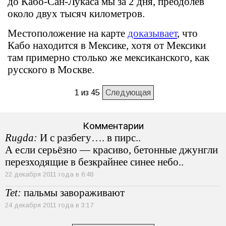
до Кабо-Сан-Лукаса мы за 2 дня, преодолев
около двух тысяч километров.
Местоположение на карте
доказывает
, что
Кабо находится в Мексике, хотя от Мексики
там примерно столько же мексиканского, как
русского в Москве.
1 из 45
Следующая
Комментарии
Rugda:
И с разбегу…. в пирс..
А если серьёзно — красиво, бетонные джунгли
перезходящие в безкрайнее синее небо..
22 декабря 2011 года в 6:48
Tet:
пальмы завораживают
24 декабря 2011 года в 3:17