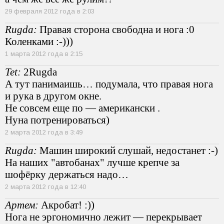
29 февраля 2012 года в 2:03
Rugda:
Правая сторона свободна и нога :0
Коленками :-)))
1 марта 2012 года в 2:15
Tet:
2Rugda
А тут панимаишь… подумала, что правая нога
и рука в другом окне.
Не совсем еще по — американски .
Нуна потренироваться)
2 марта 2012 года в 3:49
Rugda:
Машин широкий слушай, недостанет :-)
На наших "автобанах" лучше крепче за
шофёрку держаться надо…
2 марта 2012 года в 12:40
Артем:
Акробат! :))
Нога не эргономично лежит — перекрывает