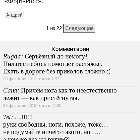
«Форт-Росс».
Андрей
1 из 22
Следующая
Комментарии
Rugda:
Серъёзный до немогу!
Пилатес небось помогает растяжке.
Ехать в дороге без приколов сложно :)
28 февраля 2012 года в 1:57
Саня:
Причём нога как то неестественно
лежит — как пристёгнутая.
28 февраля 2012 года в 21:09
Tet:
…!!!!!
руки свободны, ноги, похоже, тоже…
не подумайте ничего такого, но ….
а чем же все же рулим?!