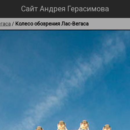
Сайт Андрея Герасимова
гаса
/
Колесо обозрения Лас-Вегаса