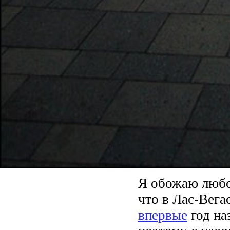
Я обожаю любов
что в Лас-Вега
впервые
год на