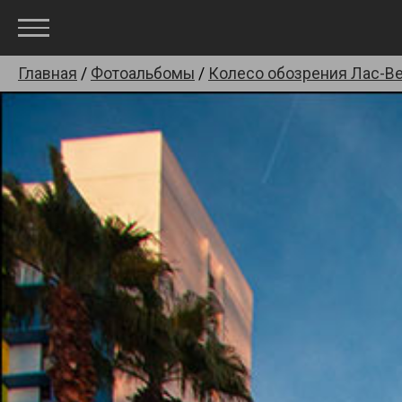
Главная
/
Фотоальбомы
/
Колесо обозрения Лас-Ве