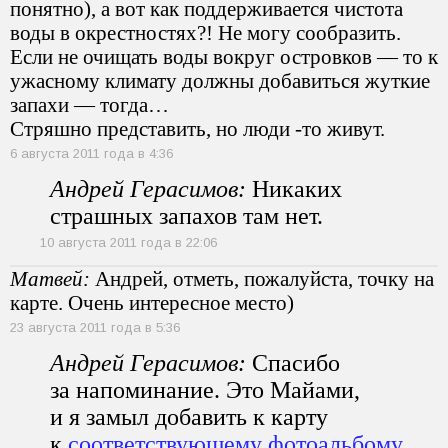
понятно), а вот как поддерживается чистота
воды в окрестностях?! Не могу сообразить.
Если не очищать воды вокруг островков — то к
ужасному климату должны добавиться жуткие
запахи — тогда…
Стряшно представить, но люди -то живут.
6 августа 2011 года в 4:36
Андрей Герасимов:
Никаких
страшных запахов там нет.
10 августа 2011 года в 22:06
Матвей:
Андрей, отметь, пожалуйста, точку на
карте. Очень интересное место)
23 августа 2011 года в 5:36
Андрей Герасимов:
Спасибо
за напоминание. Это Майами,
и я замыл добавить к карту
к
соответствующему фотоальбому
.