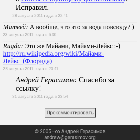
Исправил.
28 августа 2011 года в 22:41
Матвей:
А вообще, что это за вода повсюду? )
23 августа 2011 года в 5:39
Rugda:
Это же Майами, Майами-Лейкс :-)
http://ru.wikipedia.org/wiki/Майами-
Лейкс_(Флорида)
28 августа 2011 года в 23:41
Андрей Герасимов:
Спасибо за
ссылку!
31 августа 2011 года в 23:54
Прокомментировать
© 2005—∞ Андрей Герасимов
andrew@gerasimov.org