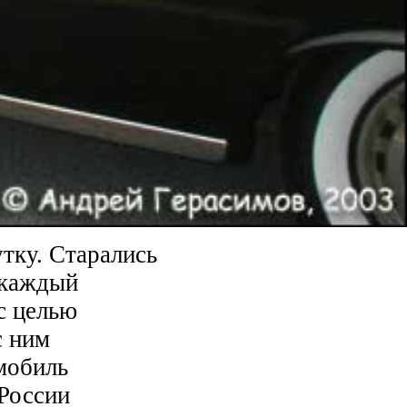
тку. Старались
 каждый
с целью
с ним
мобиль
 России