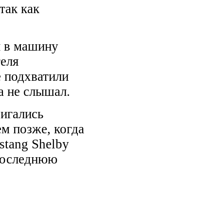
так как
й в машину
теля
 подхватили
а не слышал.
вигались
м позже, когда
stang Shelby
 последнюю