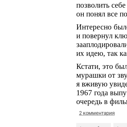
позволить себе
он понял все п
Интересно было
и повернул клю
зааплодировал
их идею, так к
Кстати, это был
мурашки от зву
я вживую увид
1967 года вып
очередь в филь
2 комментария