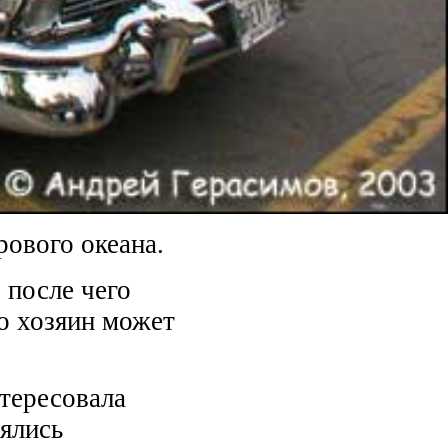
рового океана.
 после чего
то хозяин может
нтересовала
нялись