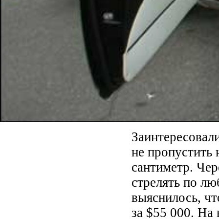
Заинтересовали
не пропустить 
сантиметр. Чер
стрелять по л
выяснилось, чт
за $55 000. На