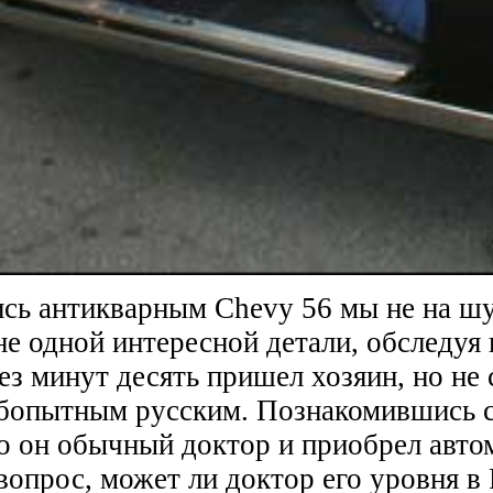
сь антикварным Chevy 56 мы не на шу
не одной интересной детали, обследуя
ез минут десять пришел хозяин, но не 
юбопытным русским. Познакомившись 
о он обычный доктор и приобрел авто
 вопрос, может ли доктор его уровня в