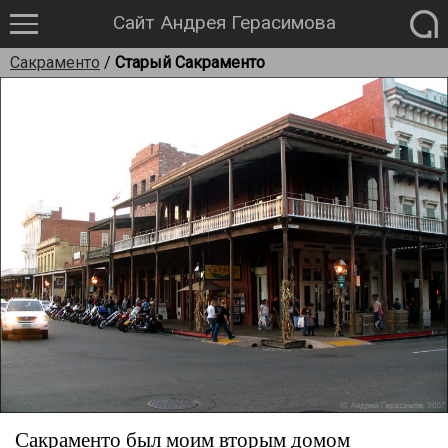
Сайт Андрея Герасимова
Сакраменто
/
Старый Сакраменто
Сакраменто был моим вторым домом