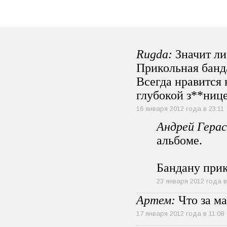
Rugda:
Значит ли 
Прикольная банд
Всегда нравится 
глубокой з**нице
16 января 2012 года в 23:11
Андрей Герас
альбоме.
Бандану прик
23 января 2012 года в
Артем:
Что за ма
17 января 2012 года в 11:08