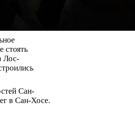
ьное
е стоять
 Лос-
естроились
остей Сан-
ег в Сан-Хосе.