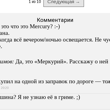
Следующая
→
1 из 10
Комментарии
это что это Mercury? :-)
ана.
когда всё вечером/ночью освещается. Не чу
.
имов:
Да, это «Меркурий». Расскажу о ней
упил на одной из заправок по дороге — тож
 20:20
шина? Я не узнаю её в гриме. ;)