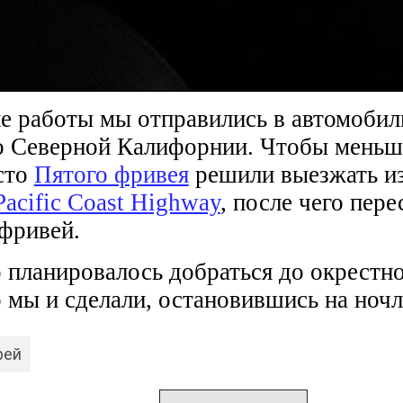
е работы мы отправились в автомобил
о Северной Калифорнии. Чтобы меньш
сто
Пятого фривея
решили выезжать из
Pacific Coast Highway
, после чего пер
фривей.
 планировалось добраться до окрестн
 мы и сделали, остановившись на ночл
рей