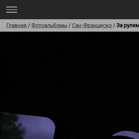
Главная
/
Фотоальбомы
/
Сан-Франциско
/
За руле