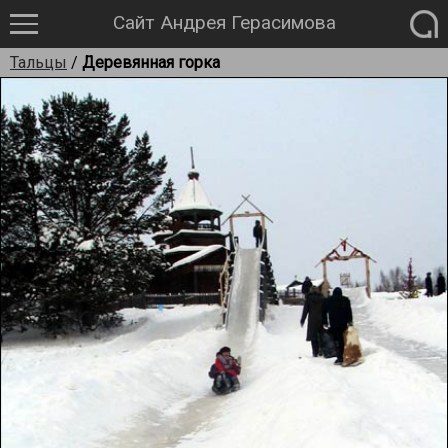
Сайт Андрея Герасимова
Тальцы
/
Деревянная горка