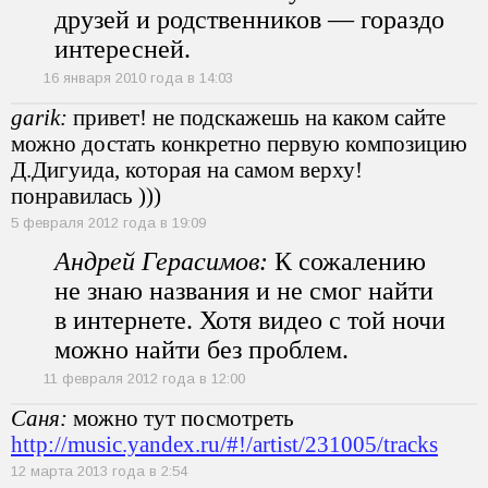
друзей и родственников — гораздо
интересней.
16 января 2010 года в 14:03
garik:
привет! не подскажешь на каком сайте
можно достать конкретно первую композицию
Д.Дигуида, которая на самом верху!
понравилась )))
5 февраля 2012 года в 19:09
Андрей Герасимов:
К сожалению
не знаю названия и не смог найти
в интернете. Хотя видео с той ночи
можно найти без проблем.
11 февраля 2012 года в 12:00
Саня:
можно тут посмотреть
http://music.yandex.ru/#!/artist/231005/tracks
12 марта 2013 года в 2:54