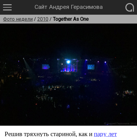
Сайт Андрея Герасимова
Фото недели
/
2010
/
Together As One
Решив тряхнуть стариной, как и
пару лет