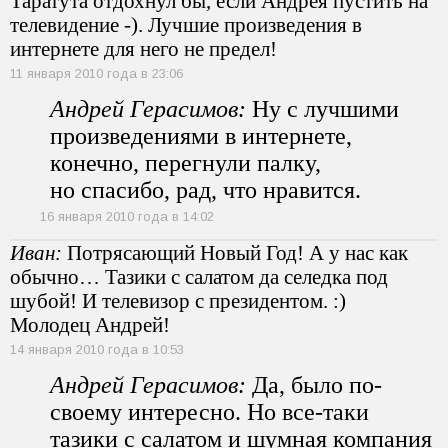
Таратута отдохнул бы, если Андрея пустить на
телевидение -). Лучшие произведения в
интернете для него не предел!
11 января 2010 года в 23:06
Андрей Герасимов:
Ну с лучшими
произведениями в интернете,
конечно, перегнули палку,
но спасибо, рад, что нравится.
16 января 2010 года в 14:02
Иван:
Потрясающий Новый Год! А у нас как
обычно… Тазики с салатом да селедка под
шубой! И телевизор с президентом. :)
Молодец Андрей!
14 января 2010 года в 10:53
Андрей Герасимов:
Да, было по-
своему интересно. Но все-таки
тазики с салатом и шумная компания