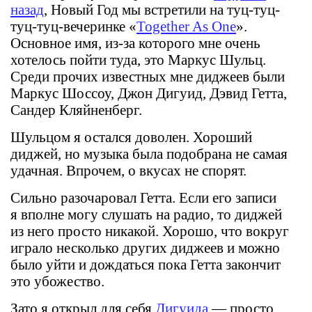
назад
, Новый Год мы встретили на туц-туц-
туц-туц-вечеринке «
Together As One
».
Основное имя, из-за которого мне очень
хотелось пойти туда, это Маркус Шульц.
Среди прочих известных мне диджеев были
Маркус Шоссоу, Джон Дигуид, Дэвид Гетта,
Сандер Кляйненберг.
Шульцом я остался доволен. Хороший
диджей, но музыка была подобрана не самая
удачная. Впрочем, о вкусах не спорят.
Сильно разочаровал Гетта. Если его записи
я вполне могу слушать на радио, то диджей
из него просто никакой. Хорошо, что вокруг
играло несколько других диджеев и можно
было уйти и дождаться пока Гетта закончит
это убожество.
Зато я открыл для себя
Дигуида
— просто