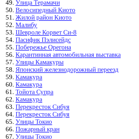
Улица Терамачи
Велосипедный Киото
Жилой район Киото
Малибу
Шевроле Корвет Си-8
Пасифик Пэлисейдс
Побережье Орегона
Карантинная автомобильная выставка
Улицы Камакуры
Японский железнодорожный переезд
Камакура
Камакура
Тойота Супра
Камакура
Перекресток Сибуя
Перекресток Сибуя
Улицы Токио
Пожарный кран
Улицы Токио