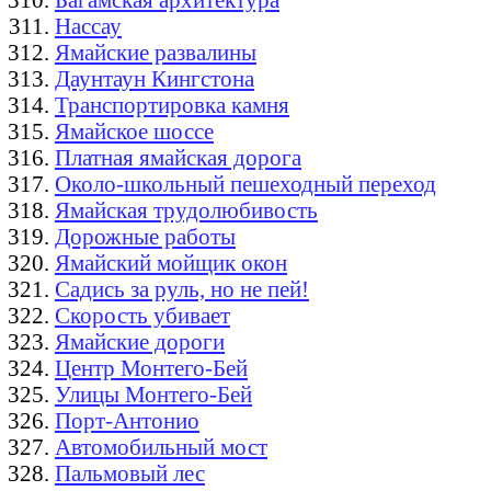
Нассау
Ямайские развалины
Даунтаун Кингстона
Транспортировка камня
Ямайское шоссе
Платная ямайская дорога
Около-школьный пешеходный переход
Ямайская трудолюбивость
Дорожные работы
Ямайский мойщик окон
Садись за руль, но не пей!
Скорость убивает
Ямайские дороги
Центр Монтего-Бей
Улицы Монтего-Бей
Порт-Антонио
Автомобильный мост
Пальмовый лес