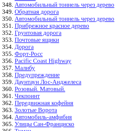
Автомобильный тоннель через дерево
Обратная дорога
Автомобильный тоннель через дерево
Прибрежное красное дерево
Грунтовая дорога
Почтовые ящики
Дорога
Форт-Росс
Pacific Coast Highway
Малибу
Предупреждение
Даунтаун Лос-Анджелеса
Розовый. Матовый.
Чекпоинт
Передвижная кофейня
Золотые Ворота
Автомобиль-амфибия
Улицы Сан-Франциско
Туман