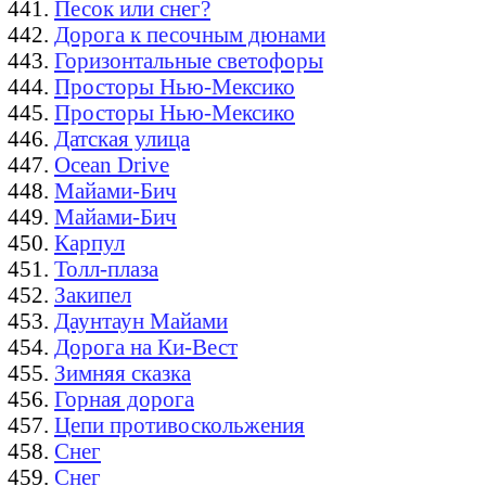
Песок или снег?
Дорога к песочным дюнами
Горизонтальные светофоры
Просторы Нью-Мексико
Просторы Нью-Мексико
Датская улица
Ocean Drive
Майами-Бич
Майами-Бич
Карпул
Толл-плаза
Закипел
Даунтаун Майами
Дорога на Ки-Вест
Зимняя сказка
Горная дорога
Цепи противоскольжения
Снег
Снег