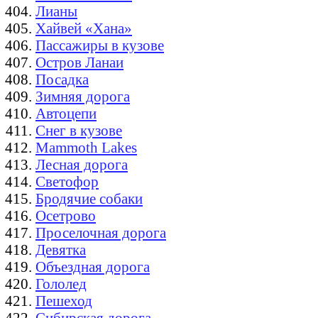
Лианы
Хайвей «Хана»
Пассажиры в кузове
Остров Ланаи
Посадка
Зимняя дорога
Автоцепи
Снег в кузове
Mammoth Lakes
Лесная дорога
Светофор
Бродячие собаки
Осетрово
Проселочная дорога
Девятка
Объездная дорога
Гололед
Пешеход
Сибирская дорога