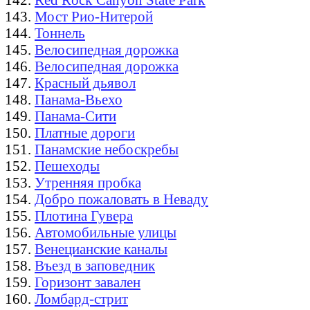
Мост Рио-Нитерой
Тоннель
Велосипедная дорожка
Велосипедная дорожка
Красный дьявол
Панама-Вьехо
Панама-Сити
Платные дороги
Панамские небоскребы
Пешеходы
Утренняя пробка
Добро пожаловать в Неваду
Плотина Гувера
Автомобильные улицы
Венецианские каналы
Въезд в заповедник
Горизонт завален
Ломбард-стрит