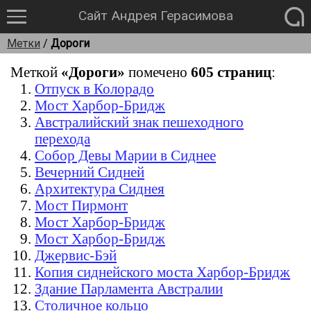
Сайт Андрея Герасимова
Метки
/
Дороги
Меткой
«Дороги»
помечено
605 страниц
:
Отпуск в Колорадо
Мост Харбор-Бридж
Австралийский знак пешеходного
перехода
Собор Девы Марии в Сиднее
Вечерний Сидней
Архитектура Сиднея
Мост Пирмонт
Мост Харбор-Бридж
Мост Харбор-Бридж
Джервис-Бэй
Копия сиднейского моста Харбор-Бридж
Здание Парламента Австралии
Столичное кольцо