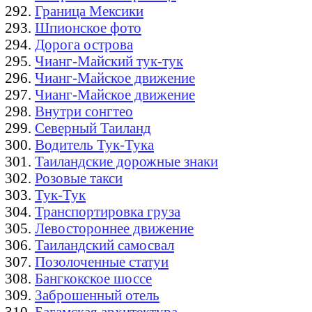
Граница Мексики
Шпионское фото
Дорога острова
Чианг-Майский тук-тук
Чианг-Майское движение
Чианг-Майское движение
Внутри сонгтео
Северный Таиланд
Водитель Тук-Тука
Таиландские дорожные знаки
Розовые такси
Тук-Тук
Транспортировка груза
Левостороннее движение
Таиландский самосвал
Позолоченные статуи
Бангкокское шоссе
Заброшенный отель
Багамская архитектура