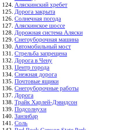
Аляскинский хребет
Дорога закрыта
Солнечная погода
Аляскинское шоссе
Дорожная система Аляски
Снегоуборочная машина
Автомобильный мост
Стрельба запрещена
Дорога в Чену
Центр города
Снежная дорога
Почтовые ящики
Снегоуборочные работы
Дорога
Трайк Харлей-Дэвидсон
Подсолнухи
Занзибар
Соль
Red Rock Canyon State Park