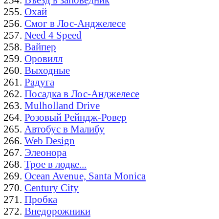
Охай
Смог в Лос-Анджелесе
Need 4 Speed
Вайпер
Оровилл
Выходные
Радуга
Посадка в Лос-Анджелесе
Mulholland Drive
Розовый Рейндж-Ровер
Автобус в Малибу
Web Design
Элеонора
Трое в лодке...
Ocean Avenue, Santa Monica
Century City
Пробка
Внедорожники