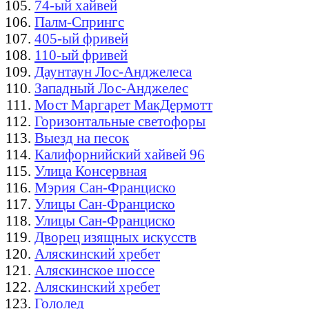
74-ый хайвей
Палм-Спрингс
405-ый фривей
110-ый фривей
Даунтаун Лос-Анджелеса
Западный Лос-Анджелес
Мост Маргарет МакДермотт
Горизонтальные светофоры
Выезд на песок
Калифорнийский хайвей 96
Улица Консервная
Мэрия Сан-Франциско
Улицы Сан-Франциско
Улицы Сан-Франциско
Дворец изящных искусств
Аляскинский хребет
Аляскинское шоссе
Аляскинский хребет
Гололед