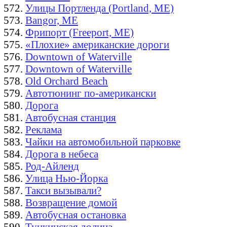
Улицы Портленда (Portland, ME)
Bangor, ME
Фрипорт (Freeport, ME)
«Плохие» американские дороги
Downtown of Waterville
Downtown of Waterville
Old Orchard Beach
Автотюнинг по-американски
Дорога
Автобусная станция
Реклама
Чайки на автомобильной парковке
Дорога в небеса
Род-Айленд
Улица Нью-Йорка
Такси вызывали?
Возвращение домой
Автобусная остановка
Тункинская долина