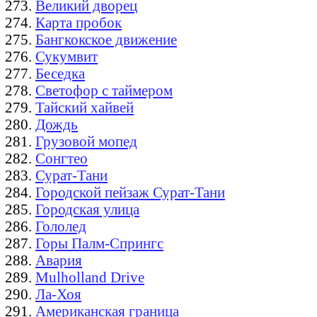
Великий дворец
Карта пробок
Бангкокское движение
Сукумвит
Беседка
Светофор с таймером
Тайский хайвей
Дождь
Грузовой мопед
Сонгтео
Сурат-Тани
Городской пейзаж Сурат-Тани
Городская улица
Гололед
Горы Палм-Спрингс
Авария
Mulholland Drive
Ла-Хоя
Американская граница