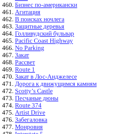
Бизнес по-американски
Агитация
В поисках ночлега
Защитные деревья
Голливудский бульвар
Pacific Coast Highway
No Parking
Закат
Рассвет
Route 1
Закат в Лос-Анджелесе
Дорога к движущимся камням
Scotty’s Castle
Песчаные дюны
Route 374
Artist Drive
Забегаловка
Монровия
Interstate 5