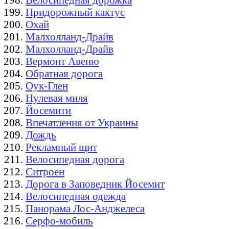
Придорожный кактус
Охай
Малхолланд-Драйв
Малхолланд-Драйв
Вермонт Авеню
Обратная дорога
Оук-Глен
Нулевая миля
Йосемити
Впечатления от Украины
Дождь
Рекламный щит
Велосипедная дорога
Ситроен
Дорога в Заповедник Йосемит
Велосипедная одежда
Панорама Лос-Анджелеса
Серфо-мобиль