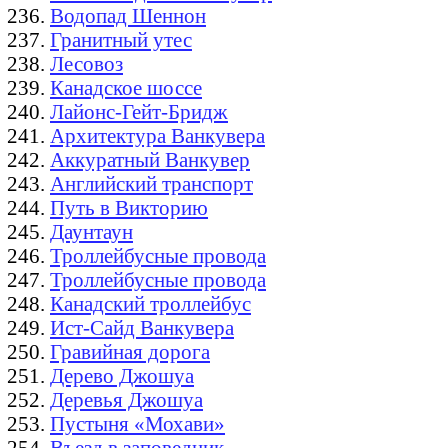
Водопад Шеннон
Гранитный утес
Лесовоз
Канадское шоссе
Лайонс-Гейт-Бридж
Архитектура Ванкувера
Аккуратный Ванкувер
Английский транспорт
Путь в Викторию
Даунтаун
Троллейбусные провода
Троллейбусные провода
Канадский троллейбус
Ист-Сайд Ванкувера
Гравийная дорога
Дерево Джошуа
Деревья Джошуа
Пустыня «Мохави»
Въезд в заповедник