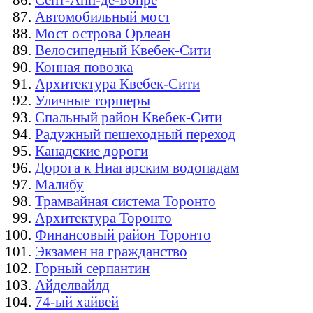
Автомобильный мост
Мост острова Орлеан
Велосипедный Квебек-Сити
Конная повозка
Архитектура Квебек-Сити
Уличные торшеры
Спальный район Квебек-Сити
Радужный пешеходный переход
Канадские дороги
Дорога к Ниагарским водопадам
Малибу
Трамвайная система Торонто
Архитектура Торонто
Финансовый район Торонто
Экзамен на гражданство
Горный серпантин
Айделвайлд
74-ый хайвей