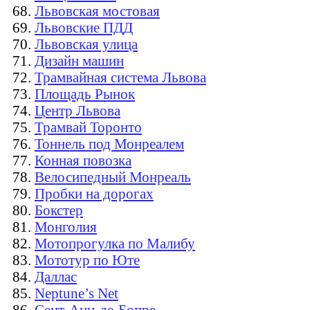
Львовская мостовая
Львовские ПДД
Львовская улица
Дизайн машин
Трамвайная система Львова
Площадь Рынок
Центр Львова
Трамвай Торонто
Тоннель под Монреалем
Конная повозка
Велосипедный Монреаль
Пробки на дорогах
Бокстер
Монголия
Мотопрогулка по Малибу
Мототур по Юте
Даллас
Neptune’s Net
Сент-Анн-де-Бопре