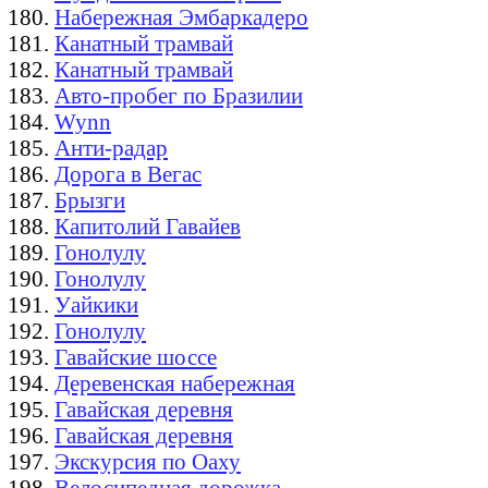
Набережная Эмбаркадеро
Канатный трамвай
Канатный трамвай
Авто-пробег по Бразилии
Wynn
Анти-радар
Дорога в Вегас
Брызги
Капитолий Гавайев
Гонолулу
Гонолулу
Уайкики
Гонолулу
Гавайские шоссе
Деревенская набережная
Гавайская деревня
Гавайская деревня
Экскурсия по Оаху
Велосипедная дорожка