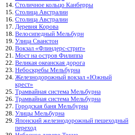
Столичное кольцо Канберры
Столица Австралии
Столица Австралии
Деревня Корова
Велосипедный Мельбурн
Улица Сванстон
Вокзал «Флиндерс-стрит»
Мост на остров Филиппа
Великая океанская дорога
Небоскребы Мельбурна
Железнодорожный вокзал «Южный
крест»
Трамвайная система Мельбурна
Трамвайная система Мельбурна
Городская баня Мельбурна
Улицы Мельбурна
Японский железнодорожный пешеходный
переход
Небесное дерево Токио