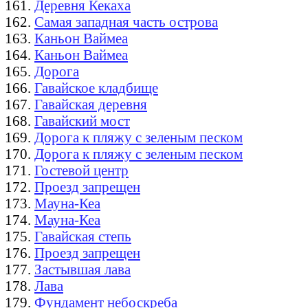
Деревня Кекаха
Самая западная часть острова
Каньон Ваймеа
Каньон Ваймеа
Дорога
Гавайское кладбище
Гавайская деревня
Гавайский мост
Дорога к пляжу с зеленым песком
Дорога к пляжу с зеленым песком
Гостевой центр
Проезд запрещен
Мауна-Кеа
Мауна-Кеа
Гавайская степь
Проезд запрещен
Застывшая лава
Лава
Фундамент небоскреба