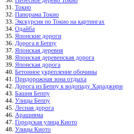
Токио
Панорама Токио
Экскурсия по Токио на картингах
Одайба
Японские дороги
Дорога в Беппу
Японская деревня
Японская деревенская дорога
Японская дорога
Бетонное укрепление обочины
Придорожная зона отдыха
Дорога из Беппу к водопаду Хараджири
Башня Беппу
Улицы Беппу
Лесная дорога
Арашияма
Городская улица Киото
Улицы Киото