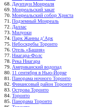
Даунтаун Монреаля
Монреальский закат
Монреальский собор Христа
Подземный Монреаль
Даллас
Милуоки
Парк Жанны д’Арк
Небоскребы Торонто
Отель «Башня»
Ниагара-Фолс
Река Ниагара
Американский водопад
11 сентября в Нью-Йорке
Панорама ночного Торонто
Финансовый район Торонто
Острова Торонто
Торонто
Панорама Торонто
Торонто