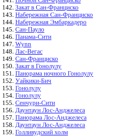
Закат в Сан-Франциско
Набережная Сан-Франциско
Набережная Эмбаркадеро
Сан-Пауло
Панама-Сити
Wynn
Лас-Вегас
Сан-Франциско
Закат в Гонолулу
Панорама ночного Гонолулу
Уайкики-Бич
Гонолулу
Гонолулу
Сенчури-Сити
Даунтаун Лос-Анджелеса
Панорама Лос-Анджелеса
Даунтаун Лос-Анджелеса
Голливудский холм