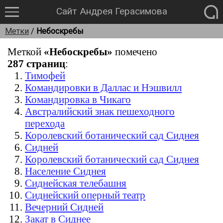
Сайт Андрея Герасимова
Метки
/
Небоскребы
Меткой
«Небоскребы»
помечено
287 страниц
:
Тимофей
Командировки в Даллас и Нэшвилл
Командировка в Чикаго
Австралийский знак пешеходного
перехода
Королевский ботанический сад Сиднея
Сидней
Королевский ботанический сад Сиднея
Население Сиднея
Сиднейская телебашня
Сиднейский оперный театр
Вечерний Сидней
Закат в Сиднее