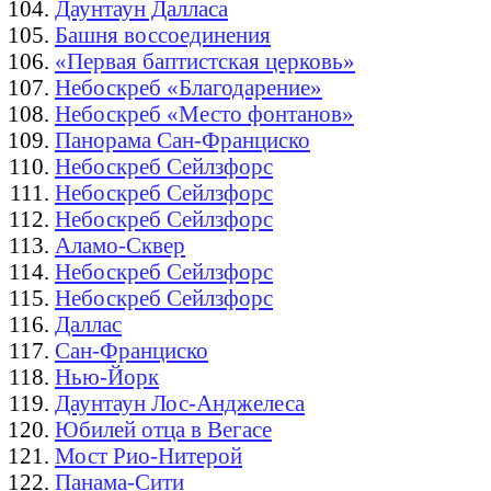
Даунтаун Далласа
Башня воссоединения
«Первая баптистская церковь»
Небоскреб «Благодарение»
Небоскреб «Место фонтанов»
Панорама Сан-Франциско
Небоскреб Сейлзфорс
Небоскреб Сейлзфорс
Небоскреб Сейлзфорс
Аламо-Сквер
Небоскреб Сейлзфорс
Небоскреб Сейлзфорс
Даллас
Сан-Франциско
Нью-Йорк
Даунтаун Лос-Анджелеса
Юбилей отца в Вегасе
Мост Рио-Нитерой
Панама-Сити