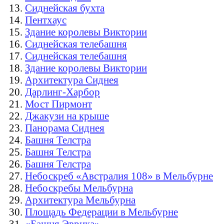
Сиднейская бухта
Пентхаус
Здание королевы Виктории
Сиднейская телебашня
Сиднейская телебашня
Здание королевы Виктории
Архитектура Сиднея
Дарлинг-Харбор
Мост Пирмонт
Джакузи на крыше
Панорама Сиднея
Башня Телстра
Башня Телстра
Башня Телстра
Небоскреб «Австралия 108» в Мельбурне
Небоскребы Мельбурна
Архитектура Мельбурна
Площадь Федерации в Мельбурне
«Башня Эврика»