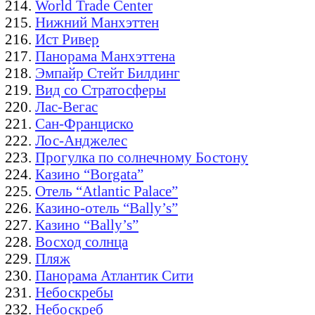
World Trade Center
Нижний Манхэттен
Ист Ривер
Панорама Манхэттена
Эмпайр Стейт Билдинг
Вид со Стратосферы
Лас-Вегас
Сан-Франциско
Лос-Анджелес
Прогулка по солнечному Бостону
Казино “Borgata”
Отель “Atlantic Palace”
Казино-отель “Bally’s”
Казино “Bally’s”
Восход солнца
Пляж
Панорама Атлантик Сити
Небоскребы
Небоскреб