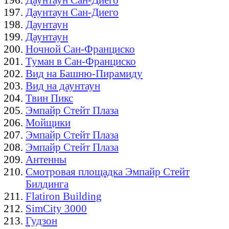
Даунтаун Сан-Диего
Даунтаун
Даунтаун
Ночной Сан-Франциско
Туман в Сан-Франциско
Вид на Башню-Пирамиду
Вид на даунтаун
Твин Пикс
Эмпайр Стейт Плаза
Мойщики
Эмпайр Стейт Плаза
Эмпайр Стейт Плаза
Антенны
Смотровая площадка Эмпайр Стейт
Билдинга
Flatiron Building
SimCity 3000
Гудзон