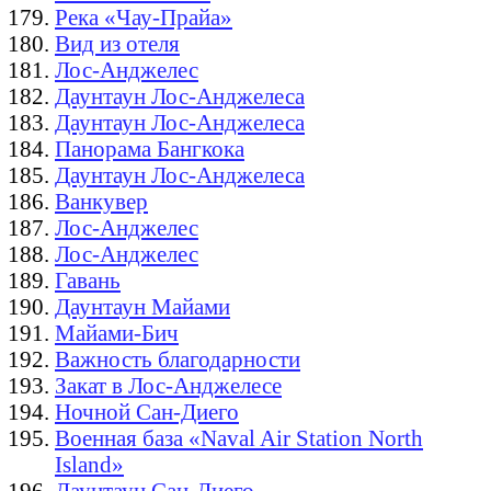
Река «Чау-Прайа»
Вид из отеля
Лос-Анджелес
Даунтаун Лос-Анджелеса
Даунтаун Лос-Анджелеса
Панорама Бангкока
Даунтаун Лос-Анджелеса
Ванкувер
Лос-Анджелес
Лос-Анджелес
Гавань
Даунтаун Майами
Майами-Бич
Важность благодарности
Закат в Лос-Анджелесе
Ночной Сан-Диего
Военная база «Naval Air Station North
Island»
Даунтаун Сан-Диего