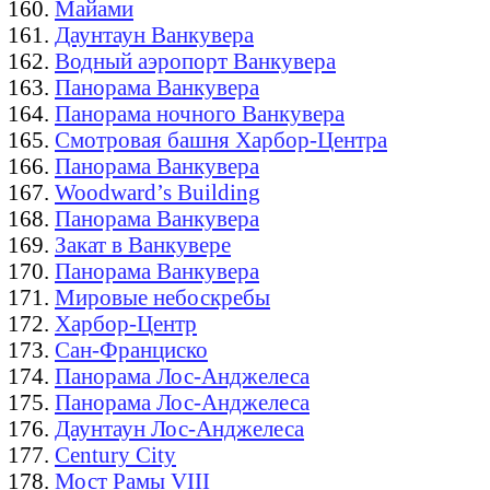
Майами
Даунтаун Ванкувера
Водный аэропорт Ванкувера
Панорама Ванкувера
Панорама ночного Ванкувера
Смотровая башня Харбор-Центра
Панорама Ванкувера
Woodward’s Building
Панорама Ванкувера
Закат в Ванкувере
Панорама Ванкувера
Мировые небоскребы
Харбор-Центр
Сан-Франциско
Панорама Лос-Анджелеса
Панорама Лос-Анджелеса
Даунтаун Лос-Анджелеса
Century City
Мост Рамы VIII