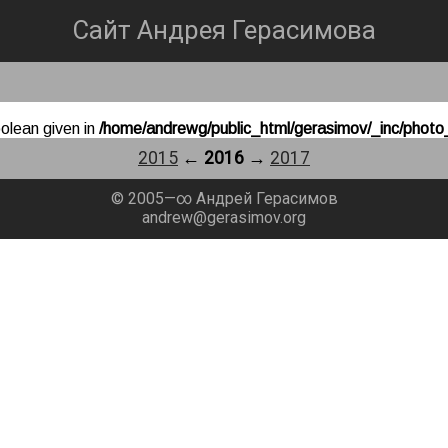
Сайт Андрея Герасимова
olean given in
/home/andrewg/public_html/gerasimov/_inc/phot
2015
←
2016
→
2017
© 2005—∞ Андрей Герасимов
andrew@gerasimov.org