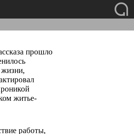
ассказа прошло
енилось
 жизни,
дактировал
хроникой
ком житье-
ствие работы,