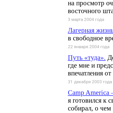
на просмотр оч
восточного шт
3 марта 2004 года
Лагерная жизнь
в свободное вр
22 января 2004 года
Путь «туда».
До
где мне и пред
впечатления от
31 декабря 2003 года
Camp America 
я готовился к 
собирал, о чем