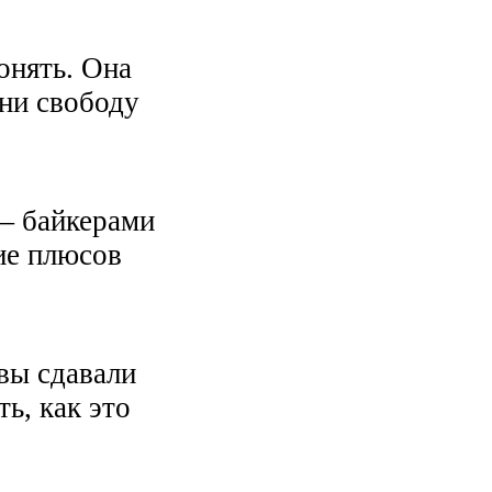
онять. Она
ни свободу
— байкерами
ние плюсов
вы сдавали
ь, как это