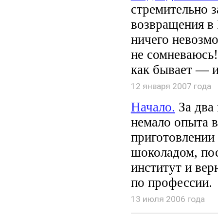
стремительно 
возвращения в 
ничего невозмо
не сомневаюсь!
как бывает — и
12 января 2007 года
Начало.
За два
немало опыта в
приготовлении 
шоколадом, пос
институт и вер
по профессии.
13 июля 2006 года