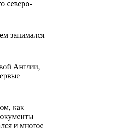
о северо-
чем занимался
вой Англии,
Первые
ом, как
документы
ался и многое