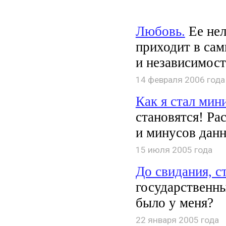
Любовь.
Ее нел
приходит в сам
и независимост
14 февраля 2006 года
Как я стал мин
становятся! Ра
и минусов данн
15 июля 2005 года
До свидания, с
государственны
было у меня?
22 января 2005 года