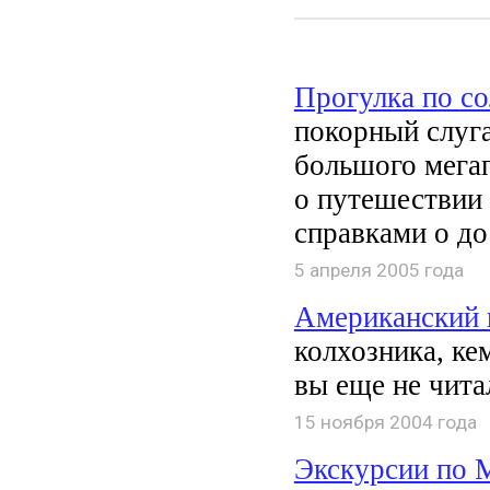
Прогулка по со
покорный слуга
большого мега
о путешествии
справками о до
5 апреля 2005 года
Американский 
колхозника, ке
вы еще не чита
15 ноября 2004 года
Экскурсии по 