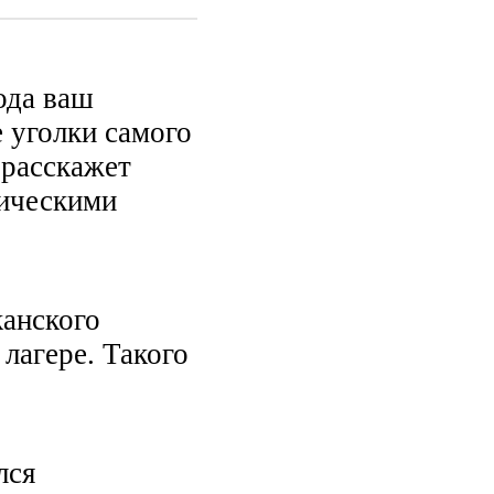
ода ваш
 уголки самого
 расскажет
рическими
канского
лагере. Такого
лся