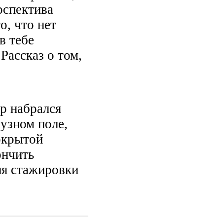
рспектива
о, что нет
в тебе
Рассказ о том,
р набрался
узном поле,
окрытой
ончить
ля стажировки