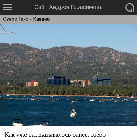
Сайт Андрея Герасимова
Озеро Тахо
/
Казино
Как уже рассказывалось ранее, озеро