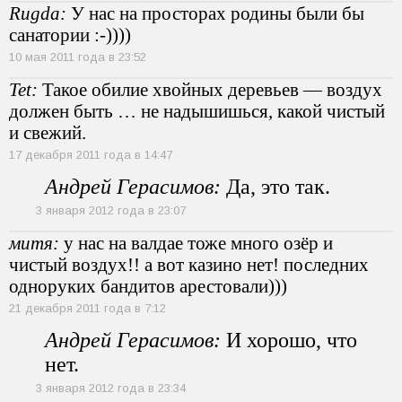
Rugda:
У нас на просторах родины были бы
санатории :-))))
10 мая 2011 года в 23:52
Tet:
Такое обилие хвойных деревьев — воздух
должен быть … не надышишься, какой чистый
и свежий.
17 декабря 2011 года в 14:47
Андрей Герасимов:
Да, это так.
3 января 2012 года в 23:07
митя:
у нас на валдае тоже много озёр и
чистый воздух!! а вот казино нет! последних
одноруких бандитов арестовали)))
21 декабря 2011 года в 7:12
Андрей Герасимов:
И хорошо, что
нет.
3 января 2012 года в 23:34