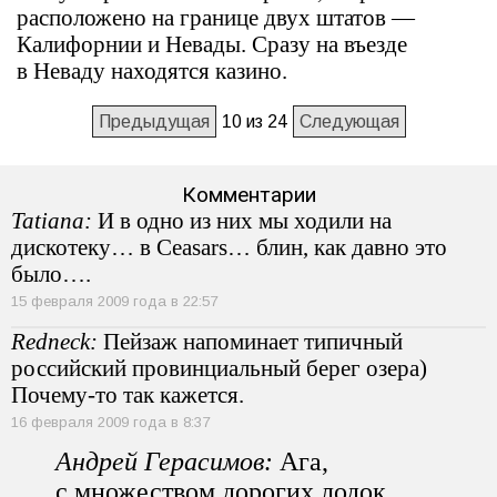
расположено на границе двух штатов —
Калифорнии и Невады. Сразу на въезде
в Неваду находятся казино.
Предыдущая
10 из 24
Следующая
Комментарии
Tatiana:
И в одно из них мы ходили на
дискотеку… в Ceasars… блин, как давно это
было….
15 февраля 2009 года в 22:57
Redneck:
Пейзаж напоминает типичный
российский провинциальный берег озера)
Почему-то так кажется.
16 февраля 2009 года в 8:37
Андрей Герасимов:
Ага,
с множеством дорогих лодок,