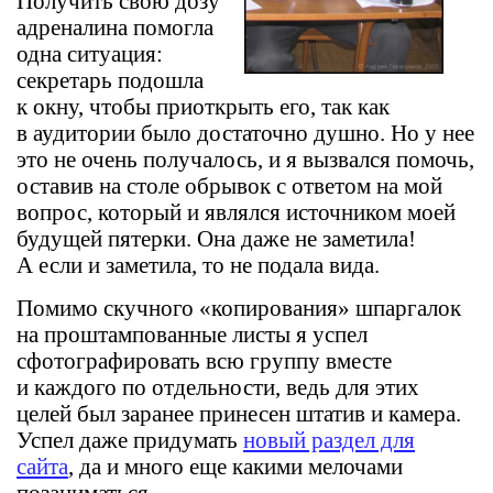
Получить свою дозу
адреналина помогла
одна ситуация:
секретарь подошла
к окну, чтобы приоткрыть его, так как
в аудитории было достаточно душно. Но у нее
это не очень получалось, и я вызвался помочь,
оставив на столе обрывок с ответом на мой
вопрос, который и являлся источником моей
будущей пятерки. Она даже не заметила!
А если и заметила, то не подала вида.
Помимо скучного «копирования» шпаргалок
на проштампованные листы я успел
сфотографировать всю группу вместе
и каждого по отдельности, ведь для этих
целей был заранее принесен штатив и камера.
Успел даже придумать
новый раздел для
сайта
, да и много еще какими мелочами
позаниматься.