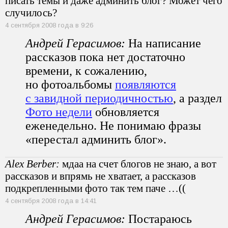
писать темы и даже админить блог? Может чего
случилось?
4 сентября 2008 года в 9:26
Андрей Герасимов:
На написание
рассказов пока нет достаточно
времени, к сожалению,
но фотоальбомы
появляются
с завидной периодичностью
, а раздел
Фото недели
обновляется
еженедельно. Не понимаю фразы
«перестал админить блог».
Alex Berber:
мдаа на счет блогов не знаю, а вот
рассказов и впрямь не хватает, а рассказов
подкрепленными фото так тем паче …((
4 сентября 2008 года в 14:41
Андрей Герасимов:
Постараюсь