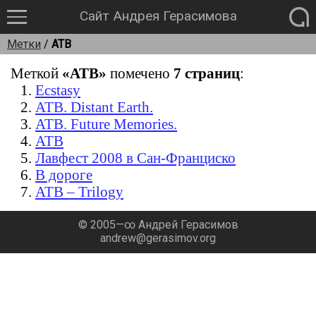
Сайт Андрея Герасимова
Метки
/
ATB
Меткой
«ATB»
помечено
7 страниц
:
Ecstasy
ATB. Distant Earth.
ATB. Future Memories.
ATB
Лавфест 2008 в Сан-Франциско
В дороге
ATB – Trilogy
© 2005—∞ Андрей Герасимов
andrew@gerasimov.org