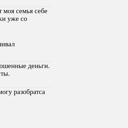
т моя семья себе
ки уже со
чивал
ошенные деньги.
нты.
огу разобратса