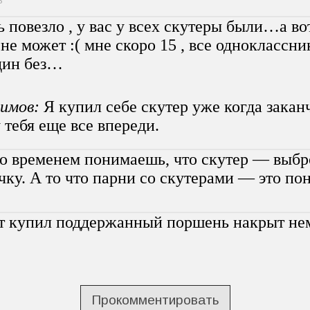
3
ь повезло , у вас у всех скутеры были…а во
 не может :( мне скоро 15 , все одноклассни
один без…
имов:
Я купил себе скутер уже когда закан
 тебя еще все впереди.
о временем понимаешь, что скутер — выбр
чку. А то что парни со скутерами — это по
т купил поддержанный поршень накрыт нем
Прокомментировать