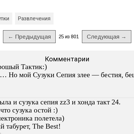
упки
Развлечения
←
Предыдущая
Следующая
→
25 из 801
Комментарии
ошый Тактик:)
 Но мой Сузуки Сепия злее — бестия, бе
ла и сузука сепия zz3 и хонда такт 24.
что сузука остой :)
лектроника полетела)
 табурет, The Best!