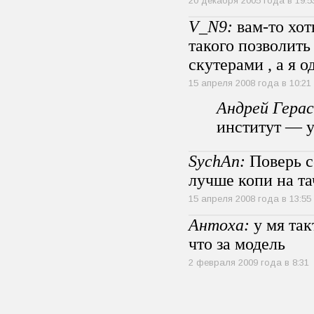
20 декабря 2005 года в 19:5
V_N9:
вам-то хот
такого позволить
скутерами , а я 
15 апреля 2008 года в 10:21
Андрей Герас
институт — у
SychAn:
Поверь с
лучше копи на та
15 апреля 2008 года в 13:55
Антоха:
у мя так
что за модель
2 февраля 2009 года в 8:31