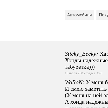
Автомобили
Пок
Sticky_Eecky:
Хар
Хонды надежные…
табуретка)))
18 июля 2005 года в 4:48
WoRoN:
У меня бы
И смею заметить 
(У меня на ней э
А хонда надежный