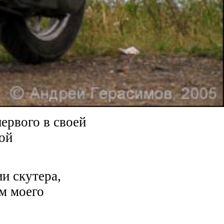
ервого в своей
той
и скутера,
м моего